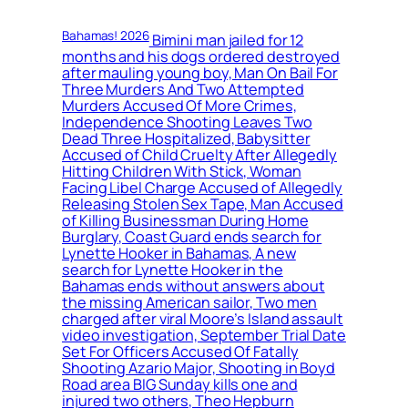
Bahamas! 2026
Bimini man jailed for 12
months and his dogs ordered destroyed
after mauling young boy, Man On Bail For
Three Murders And Two Attempted
Murders Accused Of More Crimes,
Independence Shooting Leaves Two
Dead Three Hospitalized, Babysitter
Accused of Child Cruelty After Allegedly
Hitting Children With Stick, Woman
Facing Libel Charge Accused of Allegedly
Releasing Stolen Sex Tape, Man Accused
of Killing Businessman During Home
Burglary, Coast Guard ends search for
Lynette Hooker in Bahamas, A new
search for Lynette Hooker in the
Bahamas ends without answers about
the missing American sailor, Two men
charged after viral Moore’s Island assault
video investigation, September Trial Date
Set For Officers Accused Of Fatally
Shooting Azario Major, Shooting in Boyd
Road area BIG Sunday kills one and
injured two others, Theo Hepburn