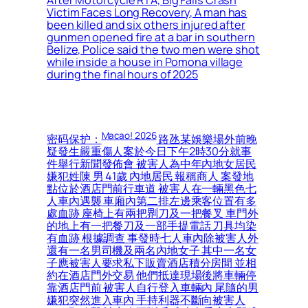
After Motorcycle RTA, Big Falls Crash
Victim Faces Long Recovery, A man has
been killed and six others injured after
gunmen opened fire at a bar in southern
Belize, Police said the two men were shot
while inside a house in Pomona village
during the final hours of 2025
Macao! 2026
密码保护：
路氹某娛樂場外前晚
疑發生嚴重傷人案於今日下午2時30分就事
件舉行新聞發佈會 被害人為中年內地女居民
嫌犯姓陳 男 41歲 內地居民 報稱商人 案發地
點位於酒店門前行車道 被害人在一輛黑色七
人車內遇襲 車廂內第二排左邊乘客位置有多
處血跡 座椅上有兩把𠝹刀及一把餐叉 車門外
的地上有一把餐刀及一部手提電話 刀具均染
有血跡 根據調查 事發時七人車內除被害人外
還有一名男司機及兩名內地女子 其中一名女
子應被害人要求私下販賣酒店積分房間 並相
約在酒店門外交易 他們抵達現場後將車輛停
靠酒店門前 被害人自行登入車輛內 尾隨的男
嫌犯突然進入車內 手持利器不斷向被害人