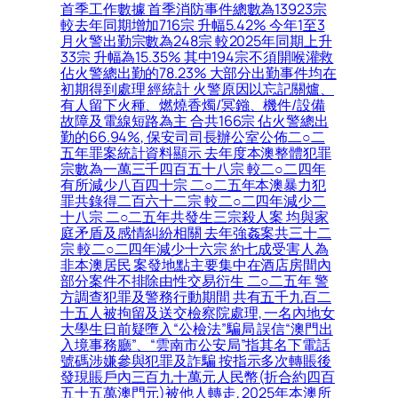
首季工作數據 首季消防事件總數為13923宗
較去年同期增加716宗 升幅5.42% 今年1至3
月火警出勤宗數為248宗 較2025年同期上升
33宗 升幅為15.35% 其中194宗不須開喉灌救
佔火警總出勤的78.23% 大部分出勤事件均在
初期得到處理 經統計 火警原因以忘記關爐、
有人留下火種、燃燒香燭/冥鏹、機件/設備
故障及電線短路為主 合共166宗 佔火警總出
勤的66.94%, 保安司司長辦公室公佈二○二
五年罪案統計資料顯示 去年度本澳整體犯罪
宗數為一萬三千四百五十八宗 較二○二四年
有所減少八百四十宗 二○二五年本澳暴力犯
罪共錄得二百六十二宗 較二○二四年減少二
十八宗 二○二五年共發生三宗殺人案 均與家
庭矛盾及感情糾紛相關 去年強姦案共三十二
宗 較二○二四年減少十六宗 約七成受害人為
非本澳居民 案發地點主要集中在酒店房間內
部分案件不排除由性交易衍生 二○二五年 警
方調查犯罪及警務行動期間 共有五千九百二
十五人被拘留及送交檢察院處理, 一名內地女
大學生日前疑墮入“公檢法”騙局 誤信“澳門出
入境事務廳”、“雲南市公安局”指其名下電話
號碼涉嫌參與犯罪及詐騙 按指示多次轉賬後
發現賬戶內三百九十萬元人民幣(折合約四百
五十五萬澳門元)被他人轉走, 2025年本澳所