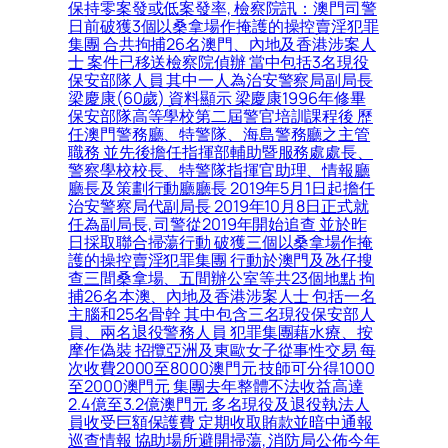
保持零案發或低案發率, 檢察院訊：澳門司警
日前破獲3個以桑拿場作掩護的操控賣淫犯罪
集團 合共拘捕26名澳門、內地及香港涉案人
士 案件已移送檢察院偵辦 當中包括3名現役
保安部隊人員 其中一人為治安警察局副局長
梁慶康(60歲) 資料顯示 梁慶康1996年修畢
保安部隊高等學校第二屆警官培訓課程後 歷
任澳門警務廳、特警隊、海島警務廳之主管
職務 並先後擔任指揮部輔助暨服務處處長、
警察學校校長、特警隊指揮官助理、情報廳
廳長及策劃行動廳廳長 2019年5月1日起擔任
治安警察局代副局長 2019年10月8日正式就
任為副局長, 司警從2019年開始追查 並於昨
日採取聯合掃蕩行動 破獲三個以桑拿場作掩
護的操控賣淫犯罪集團 行動於澳門及氹仔搜
查三間桑拿場、五間辦公室等共23個地點 拘
捕26名本澳、內地及香港涉案人士 包括一名
主腦和25名骨幹 其中包含三名現役保安部人
員、兩名退役警務人員 犯罪集團藉水療、按
摩作偽裝 招攬亞洲及東歐女子從事性交易 每
次收費2000至8000澳門元 技師可分得1000
至2000澳門元 集團去年整體不法收益高達
2.4億至3.2億澳門元 多名現役及退役執法人
員收受巨額保護費 定期收取賄款並暗中通報
巡查情報 協助場所避開掃蕩, 消防局公佈今年