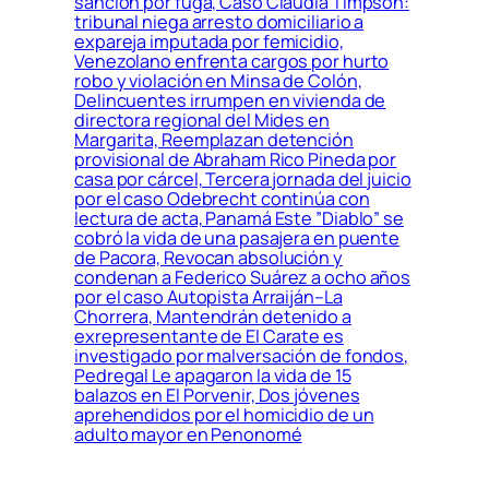
sanción por fuga, Caso Claudia Timpson:
tribunal niega arresto domiciliario a
expareja imputada por femicidio,
Venezolano enfrenta cargos por hurto
robo y violación en Minsa de Colón,
Delincuentes irrumpen en vivienda de
directora regional del Mides en
Margarita, Reemplazan detención
provisional de Abraham Rico Pineda por
casa por cárcel, Tercera jornada del juicio
por el caso Odebrecht continúa con
lectura de acta, Panamá Este ”Diablo” se
cobró la vida de una pasajera en puente
de Pacora, Revocan absolución y
condenan a Federico Suárez a ocho años
por el caso Autopista Arraiján–La
Chorrera, Mantendrán detenido a
exrepresentante de El Carate es
investigado por malversación de fondos,
Pedregal Le apagaron la vida de 15
balazos en El Porvenir, Dos jóvenes
aprehendidos por el homicidio de un
adulto mayor en Penonomé