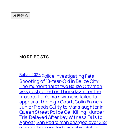
MORE POSTS
Belize! 2026
Police Investigating Fatal
Shooting of 18-Year-Old in Belize City,
The murder trial of two Belize City men
was postponed on Thursday after the
prosecution’s main witness failed to
appear at the High Court, Colin Francis
Junior Pleads Guilty to Manslaughter in
Queen Street Police Cell Killing, Murder
Trial Delayed After Key Witness Fails to
Appear, San Pedro man charged over 232
grams of suspected cannabis, Belize: