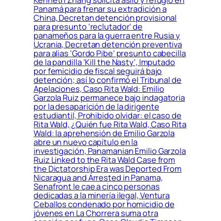
Kenneth Zhang solicita asilo y refugio en
Panamá para frenar su extradición a
China, Decretan detención provisional
para presunto ‘reclutador’ de
panameños para la guerra entre Rusia y
Ucrania, Decretan detención preventiva
para alias ‘Gordo Pibe’ presunto cabecilla
de la pandilla ‘Kill the Nasty’, Imputado
por femicidio de fiscal seguirá bajo
detención; así lo confirmó el Tribunal de
Apelaciones, Caso Rita Wald: Emilio
Garzola Ruiz permanece bajo indagatoria
por la desaparición de la dirigente
estudiantil, Prohibido olvidar: el caso de
Rita Wald, ¿Quién fue Rita Wald, Caso Rita
Wald: la aprehensión de Emilio Garzola
abre un nuevo capítulo en la
investigación, Panamanian Emilio Garzola
Ruiz Linked to the Rita Wald Case from
the Dictatorship Era was Deported From
Nicaragua and Arrested in Panama,
Senafront le cae a cinco personas
dedicadas a la minería ilegal, Ventura
Ceballos condenado por homicidio de
jóvenes en La Chorrera suma otra