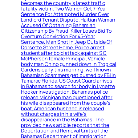
becomes the country’s latest traffic
fatality victim, Two Women Get 7-Year
Sentence For Attempted Murder Over
Landlord Tenant Dispute, Haitian Woman
Accused Of Obtaining Bahamian
Citizenship By Fraud, Killer Loses Bid To
Overturn Conviction For 45-Year
Sentence, Man Shot In Jeep Outside Of
Dorsette Street Home, Police arrest
student after bold attack against S C
McPherson female Principal, Vehicle
body man Chino gunned down in Tropical
Gardens early this morning, well known
Bahamian Scammers get busted by FBI in
Tamarac Florida, US Coast Guard arrives
in Bahamas to search for body in Lynette
Hooker investigation, Bahamas police
release Michigan man questioned after
his wife disappeared from the couple’s
boat, American husband is released
without charges in his wife’s
disappearance in the Bahamas, The
provided news article reports that the
Deportation and Removal Units of the
Bahamas Department of Immigration