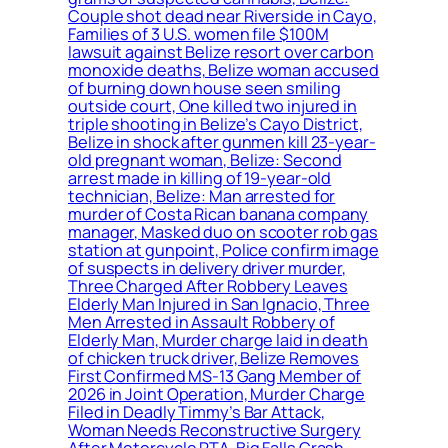
Couple shot dead near Riverside in Cayo,
Families of 3 U.S. women file $100M
lawsuit against Belize resort over carbon
monoxide deaths, Belize woman accused
of burning down house seen smiling
outside court, One killed two injured in
triple shooting in Belize’s Cayo District,
Belize in shock after gunmen kill 23-year-
old pregnant woman, Belize: Second
arrest made in killing of 19-year-old
technician, Belize: Man arrested for
murder of Costa Rican banana company
manager, Masked duo on scooter rob gas
station at gunpoint, Police confirm image
of suspects in delivery driver murder,
Three Charged After Robbery Leaves
Elderly Man Injured in San Ignacio, Three
Men Arrested in Assault Robbery of
Elderly Man, Murder charge laid in death
of chicken truck driver, Belize Removes
First Confirmed MS-13 Gang Member of
2026 in Joint Operation, Murder Charge
Filed in Deadly Timmy’s Bar Attack,
Woman Needs Reconstructive Surgery