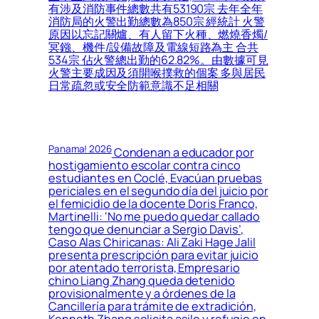
有涉及消防事件總數共有53190宗 去年全年
消防局的火警出勤總數為850宗 經統計 火警
原因以忘記關爐、有人留下火種、燃燒香燭/
冥鏹、機件/設備故障及電線短路為主 合共
534宗 佔火警總出勤的62.82%。由數據可見
火警主要成因及須開喉撲救的個案 多與居民
日常疏忽或安全防範意識不足相關
Panama! 2026
Condenan a educador por
hostigamiento escolar contra cinco
estudiantes en Coclé, Evacúan pruebas
periciales en el segundo día del juicio por
el femicidio de la docente Doris Franco,
Martinelli: ‘No me puedo quedar callado
tengo que denunciar a Sergio Davis’,
Caso Alas Chiricanas: Ali Zaki Hage Jalil
presenta prescripción para evitar juicio
por atentado terrorista, Empresario
chino Liang Zhang queda detenido
provisionalmente y a órdenes de la
Cancillería para trámite de extradición,