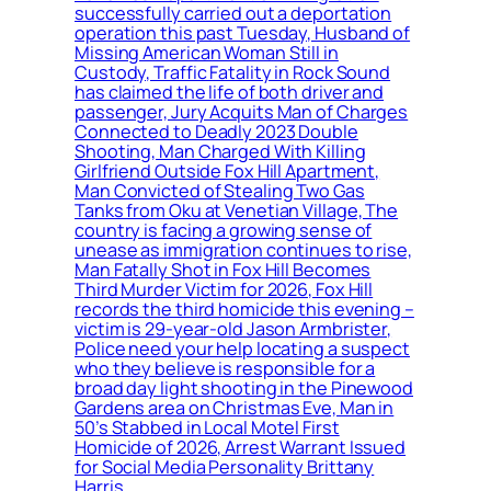
successfully carried out a deportation
operation this past Tuesday, Husband of
Missing American Woman Still in
Custody, Traffic Fatality in Rock Sound
has claimed the life of both driver and
passenger, Jury Acquits Man of Charges
Connected to Deadly 2023 Double
Shooting, Man Charged With Killing
Girlfriend Outside Fox Hill Apartment,
Man Convicted of Stealing Two Gas
Tanks from Oku at Venetian Village, The
country is facing a growing sense of
unease as immigration continues to rise,
Man Fatally Shot in Fox Hill Becomes
Third Murder Victim for 2026, Fox Hill
records the third homicide this evening –
victim is 29-year-old Jason Armbrister,
Police need your help locating a suspect
who they believe is responsible for a
broad day light shooting in the Pinewood
Gardens area on Christmas Eve, Man in
50’s Stabbed in Local Motel First
Homicide of 2026, Arrest Warrant Issued
for Social Media Personality Brittany
Harris