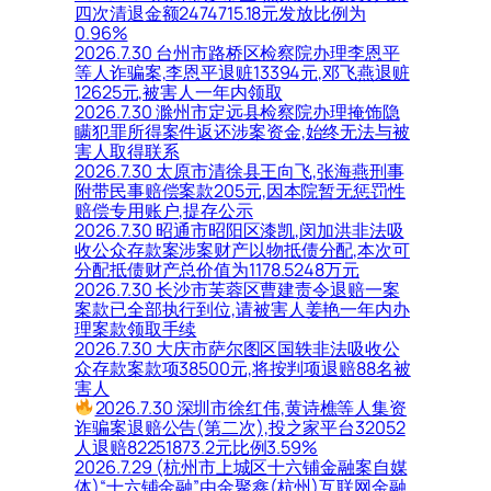
四次清退金额2474715.18元发放比例为
0.96%
2026.7.30 台州市路桥区检察院办理李恩平
等人诈骗案,李恩平退赃13394元,邓飞燕退赃
12625元,被害人一年内领取
2026.7.30 滁州市定远县检察院办理掩饰隐
瞒犯罪所得案件返还涉案资金,始终无法与被
害人取得联系
2026.7.30 太原市清徐县王向飞,张海燕刑事
附带民事赔偿案款205元,因本院暂无惩罚性
赔偿专用账户,提存公示
2026.7.30 昭通市昭阳区漆凯,闵加洪非法吸
收公众存款案涉案财产以物抵债分配,本次可
分配抵债财产总价值为1178.5248万元
2026.7.30 长沙市芙蓉区曹建责令退赔一案
案款已全部执行到位,请被害人姜艳一年内办
理案款领取手续
2026.7.30 大庆市萨尔图区国轶非法吸收公
众存款案款项38500元,将按判项退赔88名被
害人
2026.7.30 深圳市徐红伟,黄诗樵等人集资
诈骗案退赔公告(第二次),投之家平台32052
人退赔82251873.2元比例3.59%
2026.7.29 (杭州市上城区十六铺金融案自媒
体)“十六铺金融”由金聚鑫(杭州)互联网金融