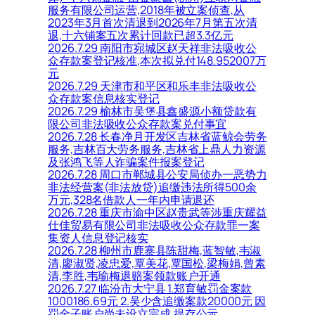
服务有限公司运营,2018年被立案侦查,从
2023年3月首次清退到2026年7月第五次清
退,十六铺案五次累计回款已超3.3亿元
2026.7.29 南阳市宛城区赵天祥非法吸收公
众存款案登记核准,本次拟兑付148.952007万
元
2026.7.29 天津市和平区和乐丰非法吸收公
众存款案信息核实登记
2026.7.29 榆林市吴堡县鑫盛源小额贷款有
限公司非法吸收公众存款案兑付事宜
2026.7.28 长春净月开发区吉林省蓝鲸会劳务
服务,吉林百大劳务服务,吉林省上鼎人力资源
及张鸿飞等人诈骗案件报案登记
2026.7.28 周口市郸城县公安局侦办一恶势力
非法经营案(非法放贷)追缴违法所得500余
万元,328名借款人一年内申请退还
2026.7.28 重庆市渝中区赵贵武等涉重庆耀益
仕佳贸易有限公司非法吸收公众存款罪一案
集资人信息登记核实
2026.7.28 柳州市鹿寨县陈甜梅,蓝智敏,韦淑
清,廖淑贤,凌忠爱,覃美花,覃国松,梁梅娟,曾素
清,李胜,韦瑜梅退赔案领款账户开通
2026.7.27 临汾市大宁县 1.郑育敏罚金案款
1000186.69元 2.吴少含追缴案款20000元 因
罚金子账户尚未设立完成,提存公示