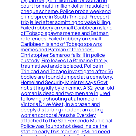
by partner, $6 million bail for woman in
court for multi-million dollar fraudulent
cheque scheme, Police probe weekend
crime spree in South Trinidad, Freeport
trio jailed after admitting to wake killing,
Failed robbery on small Caribbean island
of Tobago spawns memes and Batman
references, Failed robbery on small
Caribbean island of Tobago spawns
memes and Batman references,
Christopher Samaroo falls ill in police
custody, Fire leaves La Romaine family
traumatised and displaced, Police in
Trinidad and Tobago investigate after 56
bodies are found dumped at a cemetery,
Homeland Security Minister says Govt
not sitting idly by on crime, A 32-year-old
woman is dead and two men are injured
following a shooting at a home on
Victoria Drive West, In a brazen and
deeply disturbing incident an acting
woman corporal Anusha Eversley
attached to the San Fernando Municipal
Police was found shot dead inside the
station early this morning, PM: no need