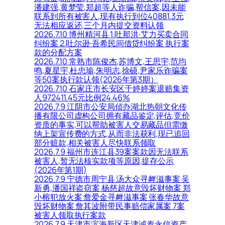
潘建强,黄梦莹,郑超等人诈骗,帮信案,因未能
联系到所有被害人,现有执行到位40881.3元
无法相应返还,三个月内提交资料认领
2026.7.10 博州精河县 1.吐那洪·艾力买卖合同
纠纷案 2.吐尔逊·吾希民间借贷纠纷案 执行案
款的分配方案
2026.7.10 常熟市陈俊杰,苏博文,王思宇,范均
鸣,夏星宇,杜忠瑜,朱明志,徐硕,尹家乐诈骗案
等50案执行款认领(2026年第3期）
2026.7.10 石家庄市长安区于婷婷案退赔集资
人972411.45元比例24.46%
2026.7.9 江阴市公安局侦办湖北热朝文化传
播有限公司虚构公司拥有藏品鉴定,评估,竞价
资质的事实,可以帮助被害人交易藏品但需缴
纳上架宣传费的方式,从而非法获利,现已追回
部分赃款,相关被害人尽快联系领取
2026.7.9 福州市连江县39案案款因无法联系
被害人,暂无法核实款项等原因,提存公示
(2026年第1期)
2026.7.9 宁德市周宁县 汤大众寻衅滋事案 吴
新勇,潘国祥盗窃案 杨慈超故意毁坏财物案 郑
小榕犯放火案 詹爱金寻衅滋事案 张春华故意
毁坏财物案 詹其波附带民事赔偿家属案 7案
被害人领取执行案款
2026.7.9 天津市滨海新区天津诚泰永信资产