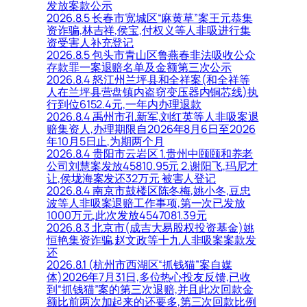
发放案款公示
2026.8.5 长春市宽城区“麻黄草”案王元恭集
资诈骗,林吉祥,侯宝,付权义等人非吸进行集
资受害人补充登记
2026.8.5 包头市青山区鲁燕春非法吸收公众
存款罪一案退赔名单及金额第三次公示
2026.8.4 怒江州兰坪县和全祥案(和全祥等
人在兰坪县营盘镇内盗窃变压器内铜芯线)执
行到位6152.4元,一年内办理退款
2026.8.4 禹州市孔新军,刘红英等人非吸案退
赔集资人,办理期限自2026年8月6日至2026
年10月5日止,为期两个月
2026.8.4 贵阳市云岩区 1.贵州中颐颐和养老
公司刘慧案发放45810.95元 2.谢阳飞,玛尼才
让,侯垅海案发还32万元 被害人登记
2026.8.4 南京市鼓楼区陈冬梅,姚小冬,豆忠
波等人非吸案退赔工作事项,第一次已发放
1000万元,此次发放4547081.39元
2026.8.3 北京市(成吉大易股权投资基金)姚
恒艳集资诈骗,赵文政等十九人非吸案案款发
还
2026.8.1 (杭州市西湖区“抓钱猫”案自媒
体)2026年7月31日,多位热心投友反馈,已收
到“抓钱猫”案的第三次退赔,并且此次回款金
额比前两次加起来的还要多,第三次回款比例