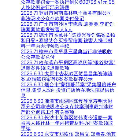
众存款罪罚金一案执行到位600793.41元,95
人按比例进行部分清偿
2026.7.1 登封市河南嵩林电子商务有限公司
非法吸收公众存款案兑付登记
2026.7.1 广州市南沙区李晓蕾,袁赛赛,李群诈
骗案案款退发被害人4人
2026.7.1 德州市临邑县 1.陈茂光等诈骗案 2.帕
和日登•赛提艾合买提帮信案 被害人携带材
料一年内办理领款手续
2026.7.1 榆林市吴堡县三星典当行非法吸收
公众存款案兑付
2026.7.1 哈尔滨市平房区高晓庆等“银谷财富”
退赔案件领取退赔款项
2026.6.30 太原市杏花岭区贺昌昌集资诈骗
案,赵瑞盗窃案等8案案款提存公示
2026.6.30 烟台市“蒙娜蔓菲案”采集退赔账户
信息,集资人应向投资门店所在地法院提供信
息
2026.6.30 湘潭市雨湖区陈烨等享寿明天湘
潭分公司非法吸收公众存款案刑事裁判涉财
产部分退赔工作有关事项
2026.6.30 长沙市芙蓉区贺伟责令退赔一案
被害人钱仕林一年内携带材料办理案款领取
手续
2026.6.30 永安市郑恢传,郑昌义,郑新春,池其