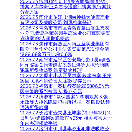
2026.7.3 博州精河县 1.阿曼古丽民间借贷纠
纷案 2.库尔班·亚森责令退赔纠纷案 执行案款
分配方案
2026.7.3 怀化市芷江县湖南神鹤大健康产业
有限公司及关联公司,刘凤梅案登记
2026.7.3 青岛市市南区青岛香薰山谷生态农
业公司,青岛香薰谷园生态农业公司葛蓉集资
诈骗案192人领取退赔款
2026.7.3 焦作市解放区河南亚圣实业集团有
限公司焦作分公司非法集资案第八次资金清
退99.68余万元比例0.6%
2026.7.2 南平市延平区公安局侦办 1.吴x珠合
同诈骗案 2.康雪婷案 3.黄仁洪等人掩饰隐瞒
犯罪所得收益案 涉案财物处理
2026.7.2 太原市小店区吴超案,段建东案,王萍
案因联系不到受害人,案款提存公示
2026.7.2 福清市一案执行案款263806.54元
因未能联系到被害人,提存公示
2026.7.2 济源市 1.姚保国案 2.李朋欢案 3.张
永政等人掩饰隐瞒犯罪所得罪一案 限期认领
违法所得款项
2026.7.2 长治市壶关县王坤案(2019年12月10
日判决)追缴到案赃款111493元,相关被害人一
年内办理领款手续
2026.7.2 洛阳市伊川县李晓玉犯非法吸收公