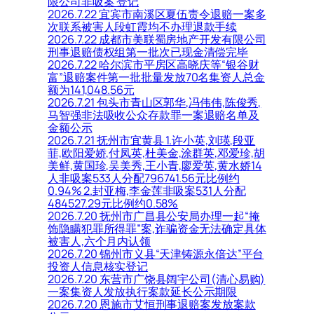
限公司非吸案 登记
2026.7.22 宜宾市南溪区夏伍责令退赔一案多
次联系被害人段虹霞均不办理退款手续
2026.7.22 成都市美联蜀房地产开发有限公司
刑事退赔债权组第一批次已现金清偿完毕
2026.7.22 哈尔滨市平房区高晓庆等“银谷财
富”退赔案件第一批批量发放70名集资人总金
额为141,048.56元
2026.7.21 包头市青山区郭华,冯伟伟,陈俊秀,
马智强非法吸收公众存款罪一案退赔名单及
金额公示
2026.7.21 抚州市宜黄县 1.许小英,刘瑛,段亚
菲,欧阳爱娇,付凤英,杜美金,涂群英,邓爱珍,胡
美鲜,黄国珍,吴美秀,王小青,廖爱英,黄水娇14
人非吸案533人分配796741.56元比例约
0.94% 2.封亚梅,李金莲非吸案531人分配
484527.29元比例约0.58%
2026.7.20 抚州市广昌县公安局办理一起“掩
饰隐瞒犯罪所得罪”案,诈骗资金无法确定具体
被害人,六个月内认领
2026.7.20 锦州市义县“天津铸源永倍达”平台
投资人信息核实登记
2026.7.20 东营市广饶县阔宇公司(清心易购)
一案集资人发放执行案款延长公示期限
2026.7.20 恩施市艾恒刑事退赔案发放案款