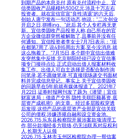
到期产品的本息兑付,原有兑付流程中止。宜
信类固收产品规模约300亿元,涉及十万左右
投资者。就在宜信官宣“良性清退”的六天后,
创始人唐宁发布一句话动态,他说：“二次创业
开启之日,拼搏ing。”此后,其个人专栏再无更
新。宜信类固收产品投资人称,自己所在的官
方企业微信群突然被解散了,且事前并没有任
何通知。宜信投资者李女士7月7日表示：“现
在都第7周了,说4到6周出方案,至今没消息,就
这么拖着了。”7月15日,多个群中宜信出借难
友突然集中反馈,北京朝阳经侦已设立宜信事
项专门接待点位,正式启动出借人报案材料收
集工作。出借人可自主选择是否配合制作询
问笔录,若不愿做笔录,可直接现场递交书面材
料并完成信息登记。事实上,关于宜信类固收
的问题早在5年前就有媒体报道了。2021年7
月22日,证券时报网刊发了题为《潜望｜宜信
财富迷局：借道产交所,隐性关联巨额募资,底
层资产成机密》的文章。经过多层股权穿透
后发现,这些产品的底层资产全部是宜信关联
公司的债权,涉嫌违规自融和设立资金池。
2026.7.15 乐东县检察院开展涉案款项清理工
作,部分款项经多方联络,仍无法联系对应权利
人,长期无人认领
2026.7.15 玉林市玉州区检察院办理一帮信案