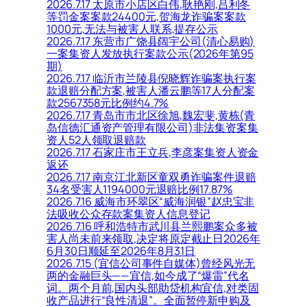
2026.7.17 太原市小店区白伟,耿艳刚,吕利冬
等罚金案案款24400元,贺海龙诈骗案案款
1000元,无法与被害人联系,提存公示
2026.7.17 东营市广饶县阔宇公司(清心易购)
一案集资人发放执行案款公示(2026年第95
期)
2026.7.17 临沂市兰陵县倪晓辉诈骗案执行案
款退赔分配方案,被害人潘云鹏等17人分配案
款2567358元比例约4.7%
2026.7.17 青岛市市北区徐旭,魏宏斐,黄栋(青
岛信德汇通资产管理有限公司)非法集资案集
资人52人领取退赔款
2026.7.17 石家庄市王立兵,李彦案集资人资金
返还
2026.7.17 南京江北新区童双勇诈骗案件退赔
34名受害人1194000元退赔比例17.87%
2026.7.16 威海市环翠区“威海润银”赵忠宝非
法吸收公众存款案集资人信息登记
2026.7.16 呼和浩特市武川县兰熙鹏案众多被
害人尚未前来领取,决定将原定截止日2026年
6月30日顺延至2026年8月31日
2026.7.15 (宜信公司事件自媒体)曾经风光无
两的金融巨头——宜信,如今成了“爆雷”代名
词。两个月前,国内头部助贷机构宜信,对类固
收产品进行“良性清退”。全面暂停新申购及