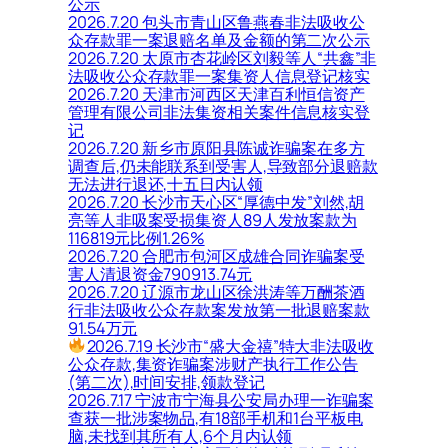
公示
2026.7.20 包头市青山区鲁燕春非法吸收公
众存款罪一案退赔名单及金额的第二次公示
2026.7.20 太原市杏花岭区刘毅等人“共鑫”非
法吸收公众存款罪一案集资人信息登记核实
2026.7.20 天津市河西区天津百利恒信资产
管理有限公司非法集资相关案件信息核实登
记
2026.7.20 新乡市原阳县陈诚诈骗案在多方
调查后,仍未能联系到受害人,导致部分退赔款
无法进行退还,十五日内认领
2026.7.20 长沙市天心区“厚德中发”刘然,胡
亮等人非吸案受损集资人89人发放案款为
116819元比例1.26%
2026.7.20 合肥市包河区成雄合同诈骗案受
害人清退资金790913.74元
2026.7.20 辽源市龙山区徐洪涛等万酬茶酒
行非法吸收公众存款案发放第一批退赔案款
91.54万元
2026.7.19 长沙市“盛大金禧”特大非法吸收
公众存款,集资诈骗案涉财产执行工作公告
(第二次),时间安排,领款登记
2026.7.17 宁波市宁海县公安局办理一诈骗案
查获一批涉案物品,有18部手机和1台平板电
脑,未找到其所有人,6个月内认领