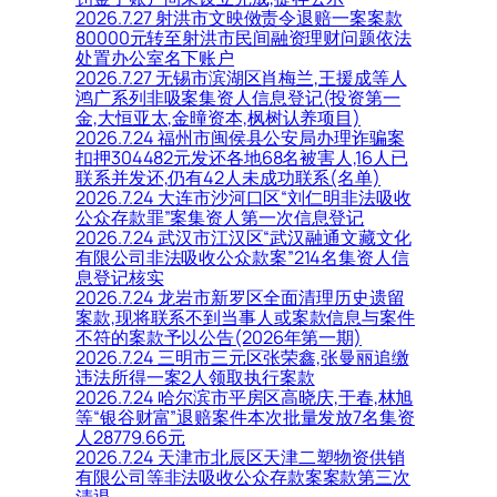
2026.7.27 射洪市文映傚责令退赔一案案款
80000元转至射洪市民间融资理财问题依法
处置办公室名下账户
2026.7.27 无锡市滨湖区肖梅兰,王援成等人
鸿广系列非吸案集资人信息登记(投资第一
金,大恒亚太,金曈资本,枫树认养项目)
2026.7.24 福州市闽侯县公安局办理诈骗案
扣押304482元发还各地68名被害人,16人已
联系并发还,仍有42人未成功联系(名单)
2026.7.24 大连市沙河口区“刘仁明非法吸收
公众存款罪”案集资人第一次信息登记
2026.7.24 武汉市江汉区“武汉融通文藏文化
有限公司非法吸收公众款案”214名集资人信
息登记核实
2026.7.24 龙岩市新罗区全面清理历史遗留
案款,现将联系不到当事人或案款信息与案件
不符的案款予以公告(2026年第一期)
2026.7.24 三明市三元区张荣鑫,张曼丽追缴
违法所得一案2人领取执行案款
2026.7.24 哈尔滨市平房区高晓庆,于春,林旭
等“银谷财富”退赔案件本次批量发放7名集资
人28779.66元
2026.7.24 天津市北辰区天津二塑物资供销
有限公司等非法吸收公众存款案案款第三次
清退