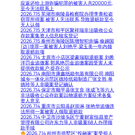
应返还给上游诈骗犯罪的被害人共20000元,
至今无法联系上
2026.7.15 芜湖市南陵县检察院办理李青松盗
窃罪所得案,被害人无法联系,导致退赃款至今
无人认领
2026.7.15 天津市和平区聚祥瑞非法吸收公众
存款案集资人信息核实登记
2026.7.15 泰州市海陵区陈增智犯诈骗,偷越国
(边)境罪一案被害人刘艳平,梁玉美一年内领
取退赔款项
2026.7.14 太原市小店区梁豪瑞聪退赔案,刘希
洋罚金追缴案,郭凤艳罚金追缴案因受害人未
提供收款账户,提存公示
2026.7.14 南阳市康鑫纸箱包装有限公司,南阳
城乡一体化示范区德玲纸箱制造厂张文胜,单
德玲等人非吸案登记确认
2026.7.14 保定市顺平县张文良,张成飞等六人
非法吸收公众存款案以物退赔方案征求各集
资人意见
2026.7.14 重庆市云阳县赵崇淋,张艳华追缴违
法所得一案被害人领取退赔款
2026.7.14 中卫市沙坡头区宁夏财富恒昌资产
管理有限公司许东力等人非吸案68人办理领
款手续
2026.7.14 杭州市拱墅区“投融家”案受损人