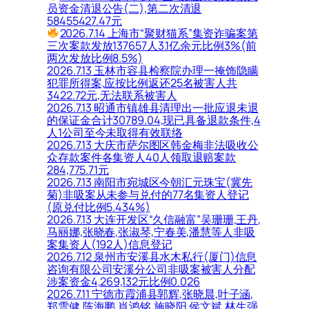
员资金清退公告(二),第二次清退
58455427.47元
2026.7.14 上海市“聚财猫系”集资诈骗案第
三次案款发放137657人3.1亿余元比例3%(前
两次发放比例8.5%)
2026.7.13 玉林市容县检察院办理一掩饰隐瞒
犯罪所得案,应按比例返还25名被害人共
3422.72元,无法联系被害人
2026.7.13 昭通市镇雄县清理出一批应退未退
的保证金合计30789.04,现已具备退款条件,4
人1公司至今未取得有效联络
2026.7.13 大庆市萨尔图区韩金梅非法吸收公
众存款案件各集资人40人领取退赔案款
284,775.71元
2026.7.13 南阳市宛城区今朝汇元珠宝(冀先
菊)非吸案从未参与兑付的77名集资人登记
(原兑付比例5.434%)
2026.7.13 大连开发区“久信融富”吴珊珊,王丹,
马丽娜,张晓春,张淑琴,宁春美,潘慧等人非吸
案集资人(192人)信息登记
2026.7.12 泉州市安溪县水木私行(厦门)信息
咨询有限公司安溪分公司非吸案被害人分配
涉案资金4,269,132元比例0.026
2026.7.11 宁德市霞浦县郭辉,张晓晨,叶子涵,
郑雪健,陈海鹏,肖鸿铭,施晓阳,侯文斌,林生强,