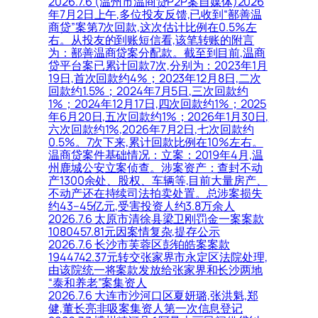
2026.7.6 (温州市温商贷P2P案自媒体)2026
年7月2日上午,多位投友反馈,已收到“鄯善温
商贷”案第7次回款,这次估计比例在0.5%左
右。从投友的到账短信看,该笔转账的附言
为：鄯善温商贷案分配款。截至到目前,温商
贷平台案已累计回款7次,分别为：2023年1月
19日,首次回款约4%；2023年12月8日,二次
回款约1.5%；2024年7月5日,三次回款约
1%；2024年12月17日,四次回款约1%；2025
年6月20日,五次回款约1%；2026年1月30日,
六次回款约1%,2026年7月2日,七次回款约
0.5%。7次下来,累计回款比例在10%左右。
温商贷案件基础情况：立案：2019年4月,温
州鹿城公安立案侦查。涉案资产：查封不动
产1300余处、股权、车辆等,目前大量房产、
不动产还在持续司法拍卖处置。总涉案损失
约43–45亿元,受害投资人约3.8万余人
2026.7.6 太原市清徐县梁卫刚罚金一案案款
1080457.81元因案情复杂,提存公示
2026.7.6 长沙市芙蓉区彭铂皓案案款
1944742.37元转交张家界市永定区法院处理,
由该院统一将案款发放给张家界和长沙两地
“泰和养老”案集资人
2026.7.6 大连市沙河口区夏妍璐,张洪魁,郑
健,董长亮非吸案集资人第一次信息登记