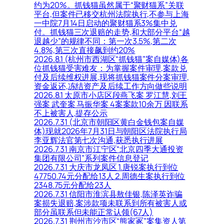
约为20%。抓钱猫虽然属于“聚财猫系”关联
平台,但案件已移交杭州法院执行,不参与上海
一中院7月14日启动的聚财猫系3%集中兑
付。抓钱猫三次退赔的走势,和大部分平台“越
退越少”的规律不同：第一次3.5%,第二次
4.8%,第三次直接飙到约20%
2026.8.1 (杭州市西湖区“抓钱猫”案自媒体)各
位抓钱猫受害难友：为掌握案件审理,案款兑
付及后续维权进展,现将抓钱猫案件分案审理,
资金返还,冻结资产及后续工作方向做些说明
2026.8.1 太原市小店区段燕飞案 罗江慧,刘王
强案 武奎案 马振华案 4案案款10余万 因联系
不上被害人,提存公示
2026.7.31 (北京市朝阳区黄白金钱包案自媒
体)现就2026年7月31日与朝阳区法院执行局
李亚辉法官第七次沟通,获悉执行进展
2026.7.31 南京市江宁区“北京四季大通投资
集团有限公司”系列案件信息登记
2026.7.31 大庆市龙凤区 1.唐锐案执行到位
47750.74元分配给13人 2.周德生案执行到位
2348.75元分配给23人
2026.7.31 信阳市淮滨县敖佳银,陈泽英诈骗
案损失退赔,案涉款项未联系到所有被害人或
部分虽联系但未能正常认领(67人)
2026.7.31 荆州市沙市区“熊家冢”案集资人第