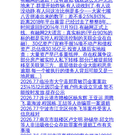
地来了,群里开始炸锅,有人说收到了,有人说
没动静,有人问这次比例是多少——大家七嘴
八舌拼凑出来的数字：差不多2.5%到3%。
距离2018年平台暴雷,已经过去了整整8年。
时间退回到2014年,11月19日,有融网正式上
线。有融网2大谎言：真实标的(平台90%的
标的都是实控人程国洪控制的关联企业在自
融)、30亿资产(宣称手握14项不动产和债权
资产,总估值30.16亿元,投资人随后实地核
查：大量资产早已多重抵押、存在权属争议,
部分房产被实控人私下转移,部分已被提前转
移至关联第三方。底层借款企业大面积恶意
逾期,每一个被执行的债务人背后可能又是一
地死账。)
2026.7.7 临汾市大宁县郑育敏罚金案案款
231415.12元因罚金子账户尚未设立完成,暂不
能按时发放,提存公示
2026.7.7 连云港市赣榆区杨东辉,王亚运,周腾
飞,葛海波,程国栋,王喆等人诈骗罪一案退赔
2026.7.7 宁波市江北区何冬飞等案件受害人
信息核对
2026.7.7 南京市鼓楼区卢文明,孙锡华,邱文均
等人非法吸收公众存款罪案件退赔工作有关
事项