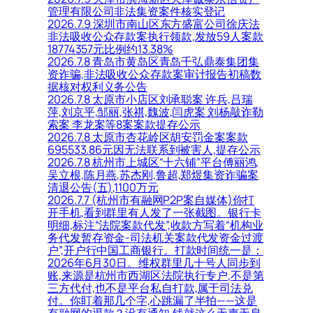
管理有限公司非法集资案件核实登记
2026.7.9 深圳市南山区东方盛富公司徐庆法
非法吸收公众存款案执行领款,发放59人案款
18774357元比例约13.38%
2026.7.8 青岛市黄岛区青岛千弘鼎泰集团集
资诈骗,非法吸收公众存款案审计报告初稿数
据核对权利义务公告
2026.7.8 太原市小店区刘承聪案 许兵,吕瑞
萍,刘京平,邹丽,张祺,魏波,闫虎案 刘杨敲诈勒
索案 李龙案等8案案款提存公示
2026.7.8 太原市杏花岭区胡安罚金案案款
695533.86元因无法联系到被害人,提存公示
2026.7.8 杭州市上城区“十六铺”平台傅丽鸿,
吴立根,陈月燕,苏杰刚,鲁超,郑煜集资诈骗案
清退公告(五),1100万元
2026.7.7 (杭州市有融网P2P案自媒体)你打
开手机,看到群里有人发了一张截图。银行卡
明细,标注“法院案款代发”,收款方写着“机构业
务代发暂存资金-司法机关案款代发资金过渡
户”,开户行中国工商银行。打款时间统一是：
2026年6月30日。维权群里几十号人同步到
账,来源是杭州市西湖区法院执行专户,不是第
三方代付,也不是平台私自打款,属于司法兑
付。你盯着那几个字,心跳漏了半拍——这是
有融网的退款？没有通知,钱就这么无声无息