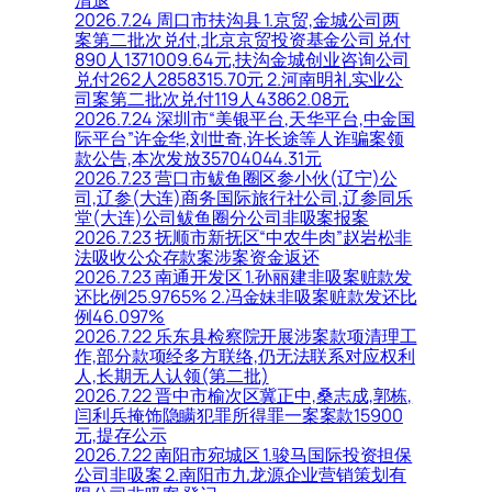
2026.7.24 周口市扶沟县 1.京贸,金城公司两
案第二批次兑付,北京京贸投资基金公司兑付
890人1371009.64元,扶沟金城创业咨询公司
兑付262人2858315.70元 2.河南明礼实业公
司案第二批次兑付119人43862.08元
2026.7.24 深圳市“美银平台,天华平台,中金国
际平台”许金华,刘世奇,许长途等人诈骗案领
款公告,本次发放35704044.31元
2026.7.23 营口市鲅鱼圈区参小伙(辽宁)公
司,辽参(大连)商务国际旅行社公司,辽参同乐
堂(大连)公司鲅鱼圈分公司非吸案报案
2026.7.23 抚顺市新抚区“中农牛肉”赵岩松非
法吸收公众存款案涉案资金返还
2026.7.23 南通开发区 1.孙丽建非吸案赃款发
还比例25.9765% 2.冯金妹非吸案赃款发还比
例46.097%
2026.7.22 乐东县检察院开展涉案款项清理工
作,部分款项经多方联络,仍无法联系对应权利
人,长期无人认领(第二批)
2026.7.22 晋中市榆次区冀正中,桑志成,郭栋,
闫利兵掩饰隐瞒犯罪所得罪一案案款15900
元,提存公示
2026.7.22 南阳市宛城区 1.骏马国际投资担保
公司非吸案 2.南阳市九龙源企业营销策划有