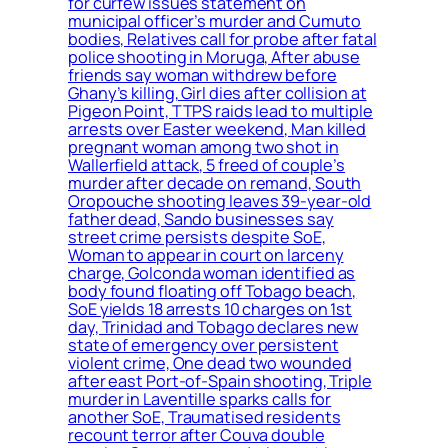
for curfew issues statement on
municipal officer’s murder and Cumuto
bodies, Relatives call for probe after fatal
police shooting in Moruga, After abuse
friends say woman withdrew before
Ghany’s killing, Girl dies after collision at
Pigeon Point, TTPS raids lead to multiple
arrests over Easter weekend, Man killed
pregnant woman among two shot in
Wallerfield attack, 5 freed of couple’s
murder after decade on remand, South
Oropouche shooting leaves 39-year-old
father dead, Sando businesses say
street crime persists despite SoE,
Woman to appear in court on larceny
charge, Golconda woman identified as
body found floating off Tobago beach,
SoE yields 18 arrests 10 charges on 1st
day, Trinidad and Tobago declares new
state of emergency over persistent
violent crime, One dead two wounded
after east Port-of-Spain shooting, Triple
murder in Laventille sparks calls for
another SoE, Traumatised residents
recount terror after Couva double