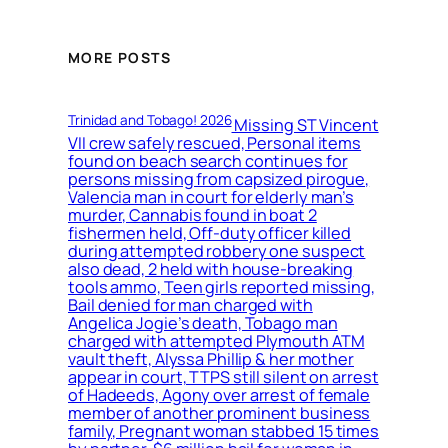
MORE POSTS
Trinidad and Tobago! 2026
Missing ST Vincent
VII crew safely rescued, Personal items
found on beach search continues for
persons missing from capsized pirogue,
Valencia man in court for elderly man’s
murder, Cannabis found in boat 2
fishermen held, Off-duty officer killed
during attempted robbery one suspect
also dead, 2 held with house-breaking
tools ammo, Teen girls reported missing,
Bail denied for man charged with
Angelica Jogie’s death, Tobago man
charged with attempted Plymouth ATM
vault theft, Alyssa Phillip & her mother
appear in court, TTPS still silent on arrest
of Hadeeds, Agony over arrest of female
member of another prominent business
family, Pregnant woman stabbed 15 times