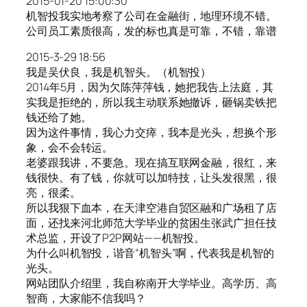
2015-01-20 15:00:30
机智投我实地考察了公司在金融街，地理环境不错。
公司员工素质很高，发的标也真是可靠，不错，靠谱
2015-3-29 18:56
我是吴伏良，我是机智头。（机智投）
2014年5月，因为欠陈萍萍钱，她把我告上法庭，其
实我是拒绝的，所以我主动联系她撤诉，砸锅卖铁把
钱还给了她。
因为这件事情，我心力交瘁，我本是光头，想换个形
象，会不会转运。
老婆跟我讲，不要急。现在搞互联网金融，很红，来
钱很快。有了钱，你就可以加特技，让头发很黑，很
亮，很柔。
所以我狠下血本，在天津空港自贸区融和广场租了店
面，还找来河北师范大学毕业的贫困生张武广担任技
术总监，开设了P2P网站——机智投。
为什么叫机智投，谐音“机智头”啊，代表我是机智的
光头。
网站团队介绍里，我自称南开大学毕业。高学历、高
智商，大家能不信我吗？