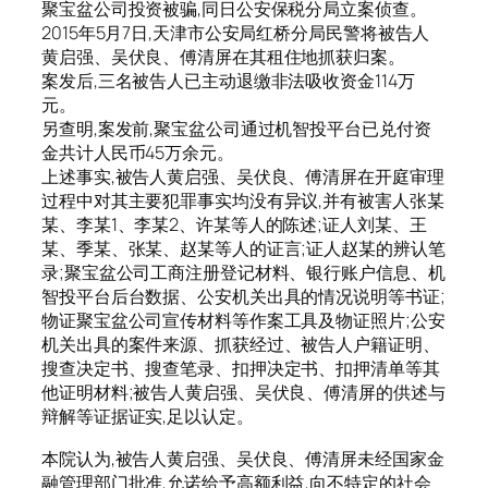
聚宝盆公司投资被骗,同日公安保税分局立案侦查。
2015年5月7日,天津市公安局红桥分局民警将被告人
黄启强、吴伏良、傅清屏在其租住地抓获归案。
案发后,三名被告人已主动退缴非法吸收资金114万
元。
另查明,案发前,聚宝盆公司通过机智投平台已兑付资
金共计人民币45万余元。
上述事实,被告人黄启强、吴伏良、傅清屏在开庭审理
过程中对其主要犯罪事实均没有异议,并有被害人张某
某、李某1、李某2、许某等人的陈述;证人刘某、王
某、季某、张某、赵某等人的证言;证人赵某的辨认笔
录;聚宝盆公司工商注册登记材料、银行账户信息、机
智投平台后台数据、公安机关出具的情况说明等书证;
物证聚宝盆公司宣传材料等作案工具及物证照片;公安
机关出具的案件来源、抓获经过、被告人户籍证明、
搜查决定书、搜查笔录、扣押决定书、扣押清单等其
他证明材料;被告人黄启强、吴伏良、傅清屏的供述与
辩解等证据证实,足以认定。
本院认为,被告人黄启强、吴伏良、傅清屏未经国家金
融管理部门批准,允诺给予高额利益,向不特定的社会