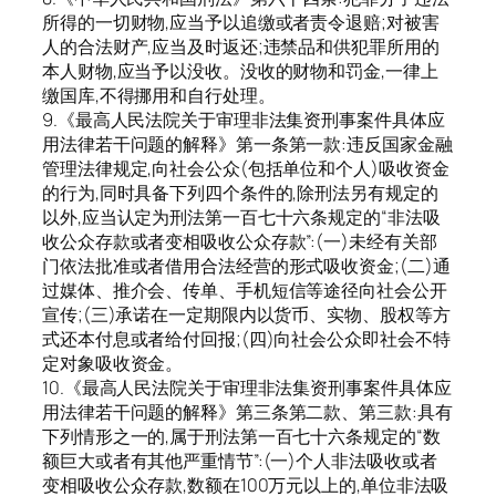
所得的一切财物,应当予以追缴或者责令退赔;对被害
人的合法财产,应当及时返还;违禁品和供犯罪所用的
本人财物,应当予以没收。没收的财物和罚金,一律上
缴国库,不得挪用和自行处理。
9.《最高人民法院关于审理非法集资刑事案件具体应
用法律若干问题的解释》第一条第一款:违反国家金融
管理法律规定,向社会公众(包括单位和个人)吸收资金
的行为,同时具备下列四个条件的,除刑法另有规定的
以外,应当认定为刑法第一百七十六条规定的“非法吸
收公众存款或者变相吸收公众存款”:(一)未经有关部
门依法批准或者借用合法经营的形式吸收资金;(二)通
过媒体、推介会、传单、手机短信等途径向社会公开
宣传;(三)承诺在一定期限内以货币、实物、股权等方
式还本付息或者给付回报;(四)向社会公众即社会不特
定对象吸收资金。
10.《最高人民法院关于审理非法集资刑事案件具体应
用法律若干问题的解释》第三条第二款、第三款:具有
下列情形之一的,属于刑法第一百七十六条规定的“数
额巨大或者有其他严重情节”:(一)个人非法吸收或者
变相吸收公众存款,数额在100万元以上的,单位非法吸