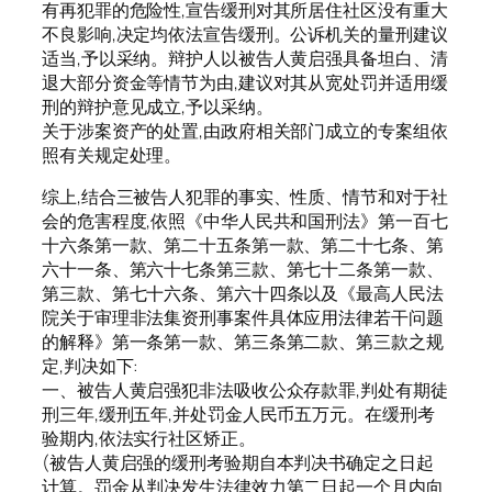
有再犯罪的危险性,宣告缓刑对其所居住社区没有重大
不良影响,决定均依法宣告缓刑。公诉机关的量刑建议
适当,予以采纳。辩护人以被告人黄启强具备坦白、清
退大部分资金等情节为由,建议对其从宽处罚并适用缓
刑的辩护意见成立,予以采纳。
关于涉案资产的处置,由政府相关部门成立的专案组依
照有关规定处理。
综上,结合三被告人犯罪的事实、性质、情节和对于社
会的危害程度,依照《中华人民共和国刑法》第一百七
十六条第一款、第二十五条第一款、第二十七条、第
六十一条、第六十七条第三款、第七十二条第一款、
第三款、第七十六条、第六十四条以及《最高人民法
院关于审理非法集资刑事案件具体应用法律若干问题
的解释》第一条第一款、第三条第二款、第三款之规
定,判决如下:
一、被告人黄启强犯非法吸收公众存款罪,判处有期徒
刑三年,缓刑五年,并处罚金人民币五万元。在缓刑考
验期内,依法实行社区矫正。
(被告人黄启强的缓刑考验期自本判决书确定之日起
计算。罚金从判决发生法律效力第二日起一个月内向