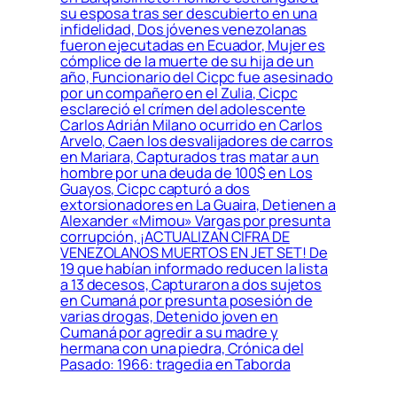
su esposa tras ser descubierto en una
infidelidad, Dos jóvenes venezolanas
fueron ejecutadas en Ecuador, Mujer es
cómplice de la muerte de su hija de un
año, Funcionario del Cicpc fue asesinado
por un compañero en el Zulia, Cicpc
esclareció el crímen del adolescente
Carlos Adrián Milano ocurrido en Carlos
Arvelo, Caen los desvalijadores de carros
en Mariara, Capturados tras matar a un
hombre por una deuda de 100$ en Los
Guayos, Cicpc capturó a dos
extorsionadores en La Guaira, Detienen a
Alexander «Mimou» Vargas por presunta
corrupción, ¡ACTUALIZAN CIFRA DE
VENEZOLANOS MUERTOS EN JET SET! De
19 que habían informado reducen la lista
a 13 decesos, Capturaron a dos sujetos
en Cumaná por presunta posesión de
varias drogas, Detenido joven en
Cumaná por agredir a su madre y
hermana con una piedra, Crónica del
Pasado: 1966: tragedia en Taborda