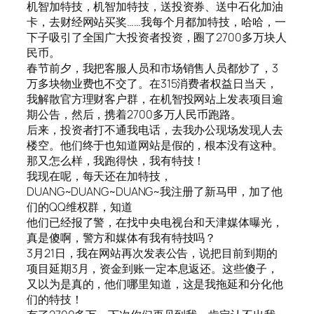
机智加特技，机智加特技，送投资券、送中石化加油
卡，去财经网站买奖……我每个月都加特技，哈哈，一
下子吸引了全国广大投资者投资，圈了2700多万块人
民币。
春节前夕，我把客服人员和市场销售人员都炒了，3
万多块物业费也不交了。在315消费者权益日当天，
我解散官方理财客户群，在机智投网站上发表项目逾
期公告，然后，携着2700多万人民币跑路。
后来，投资者打不通我电话，去我办公现场发现人去
楼空。他们终于也知道网站是假的，根本没有这种。
那又怎么样，我跑得快，我有特技！
我现在呢，每天还在加特技，
DUANG~DUANG~DUANG~我注册了新马甲，加了他
们的QQ维权群，知道
他们已经报了警，在找中央电视台和天津媒体曝光，
真是傻啊，警方和媒体有我有特技吗？
3月21日，我在网站再次发表公告，说把目前到期的
项目延期3月，资金到账一定本息返还。这些傻子，
又以为是真的，他们哪里知道，这是我拖延和分化他
们的特技！