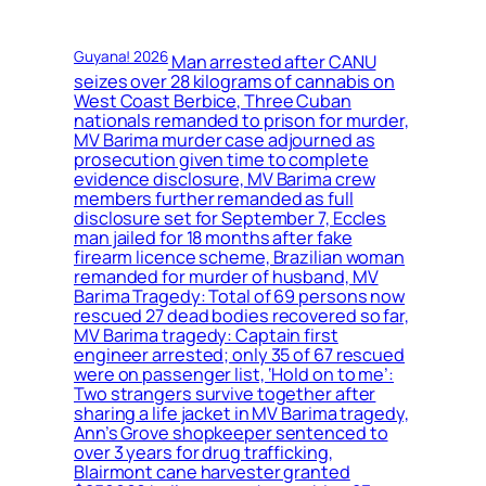
Guyana! 2026
Man arrested after CANU
seizes over 28 kilograms of cannabis on
West Coast Berbice, Three Cuban
nationals remanded to prison for murder,
MV Barima murder case adjourned as
prosecution given time to complete
evidence disclosure, MV Barima crew
members further remanded as full
disclosure set for September 7, Eccles
man jailed for 18 months after fake
firearm licence scheme, Brazilian woman
remanded for murder of husband, MV
Barima Tragedy: Total of 69 persons now
rescued 27 dead bodies recovered so far,
MV Barima tragedy: Captain first
engineer arrested; only 35 of 67 rescued
were on passenger list, ‘Hold on to me’:
Two strangers survive together after
sharing a life jacket in MV Barima tragedy,
Ann’s Grove shopkeeper sentenced to
over 3 years for drug trafficking,
Blairmont cane harvester granted