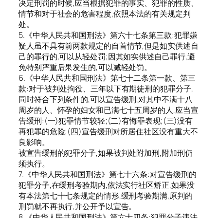
决定刑罚的时候,应当根据犯罪的事实、犯罪的性质、
情节和对于社会的危害程度,依照本法的有关规定判
处。
5.《中华人民共和国刑法》第六十七条第三款:犯罪嫌
疑人虽不具有前两款规定的自首情节,但是如实供述自
己的罪行的,可以从轻处罚;因其如实供述自己罪行,避
免特别严重后果发生的,可以减轻处罚。
6.《中华人民共和国刑法》第七十二条第一款、第三
款:对于被判处拘役、三年以下有期徒刑的犯罪分子,
同时符合下列条件的,可以宣告缓刑,对其中不满十八
周岁的人、怀孕的妇女和已满七十五周岁的人,应当宣
告缓刑:(一)犯罪情节较轻;(二)有悔罪表现;(三)没有
再犯罪的危险;(四)宣告缓刑对所居住社区没有重大不
良影响。
被宣告缓刑的犯罪分子,如果被判处附加刑,附加刑仍
须执行。
7.《中华人民共和国刑法》第七十六条:对宣告缓刑的
犯罪分子,在缓刑考验期内,依法实行社区矫正,如果没
有本法第七十七条规定的情形,缓刑考验期满,原判的
刑罚就不再执行,并公开予以宣告。
8.《中华人民共和国刑法》第六十四条:犯罪分子违法