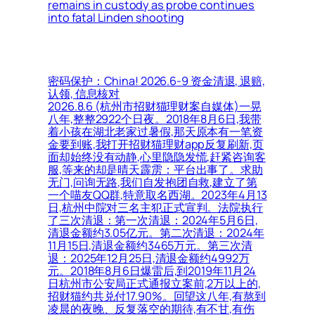
remains in custody as probe continues
into fatal Linden shooting
密码保护：China! 2026.6-9 资金清退, 退赔,
认领, 信息核对
2026.8.6 (杭州市招财猫理财案自媒体)一晃
八年,整整2922个日夜。2018年8月6日,我带
着小孩在湖北老家过暑假,那天原本有一笔资
金要到账,我打开招财猫理财app反复刷新,页
面却始终没有动静,心里隐隐发慌,赶紧咨询客
服,等来的却是晴天霹雳：平台出事了。求助
无门,问询无路,我们自发抱团自救,建立了第
一个喵友QQ群,特意取名西湖。2023年4月13
日,杭州中院对三名主犯正式宣判。法院执行
了三次清退：第一次清退：2024年5月6日,
清退金额约3.05亿元。第二次清退：2024年
11月15日,清退金额约3465万元。第三次清
退：2025年12月25日,清退金额约4992万
元。2018年8月6日爆雷后,到2019年11月24
日杭州市公安局正式通报立案前,2万以上的,
招财猫约共兑付17.90%。回望这八年,有熬到
凌晨的夜晚、反复落空的期待,有不甘,有伤