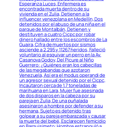
Esperanza Luces, Enfermera es
encontrada muerta dentro de su
vivienda en el Zulia, Detienen a la
influencer venezolana en Medellín, Dos
detenidos por el abuso de una niña en el
parque de Montalbán, Detienen y
destituyen a cuatro Cicpc por robar
dinero hallado entre los escombros de La
Guaira, Cifra de muertos por sismos
asciende a 2.295 y 11267 heridos, Falleció
voluntario al esquivar un perro en la Av.
Casanova Godoy, Del Picure al Niño
Guerrero: ¿Quiénes eran los cabecillas
de las megabandas que azotaron
Venezuela, Así era el modus operandi de
un agresor sexual detenido por el Cicpc,
Incautaron cerca de 1.7 toneladas de
marihuana en Lara, Mujer fue asesinada
de dos disparos en la cabeza por su
pareja en Zulia, De una puñalada
asesinaron a hombre por defender a su
hermana, Sujeto es detenido tras
golpear a su pareja embarazada y causar
la muerte del bebé, Esclarecen femicidio
en Barquisimeto: Hombre estranguló a