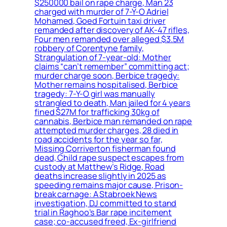
$250000 bail on rape charge, Man 23
charged with murder of 7-Y-O Adriel
Mohamed, Goed Fortuin taxi driver
remanded after discovery of AK-47 rifles,
Four men remanded over alleged $3.5M
robbery of Corentyne family,
Strangulation of 7-year-old: Mother
claims “can’t remember” committing act;
murder charge soon, Berbice tragedy:
Mother remains hospitalised, Berbice
tragedy: 7-Y-O girl was manually
strangled to death, Man jailed for 4 years
fined $27M for trafficking 30kg of
cannabis, Berbice man remanded on rape
attempted murder charges, 28 died in
road accidents for the year so far,
Missing Corriverton fisherman found
dead, Child rape suspect escapes from
custody at Matthew’s Ridge, Road
deaths increase slightly in 2025 as
speeding remains major cause, Prison-
break carnage: A Stabroek News
investigation, DJ committed to stand
trial in Raghoo’s Bar rape incitement
case; co-accused freed, Ex-girlfriend