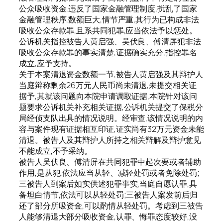
公众吸收资金,违反了国家金融管理制度,扰乱了国家
金融管理秩序,数额巨大,情节严重,其行为已构成非法
吸收公众存款罪,且系共同犯罪,应当依法予以惩处。
公诉机关指控被告人黄启强、吴伏良、傅清屏犯非法
吸收公众存款罪的事实清楚,证据确实充分,指控罪名
成立,应予支持。
关于本案清退资金数额一节,被告人黄启强及其辩护人
当庭辩称剩余26万元人民币尚未清退,未提交相关证
据予,其就该问题向本院申请调取证据,本院针对该问
题要求公诉机关补充相关证据,公诉机关提交了保税分
局经侦支队出具的情况说明。经审查,该情况说明的内
容与案件现有证据相互印证,证实尚有32万元资金未能
清退。被告人及其辩护人所持之相关辩解及辩护意见
不能成立,不予采纳。
被告人吴伏良、傅清屏在共同犯罪中起次要或者辅助
作用,是从犯,依法应当从轻、减轻处罚或者免除处罚;
三被告人到案后如实供述犯罪事实,当庭自愿认罪,具
备坦白情节,依法可以从轻处罚;三被告人案发前后归
还了部分所吸资金,可以酌情从轻处罚。考虑到三被告
人能够清退大部分吸收资金,认罪、悔罪态度较好,没