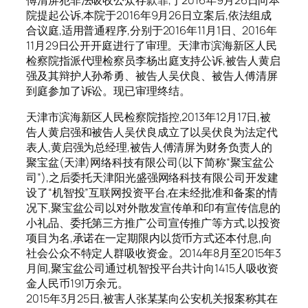
傅清屏犯非法吸收公众存款罪,于2016年9月26日向本
院提起公诉,本院于2016年9月26日立案后,依法组成
合议庭,适用普通程序,分别于2016年11月1日、2016年
11月29日公开开庭进行了审理。天津市滨海新区人民
检察院指派代理检察员李杨出庭支持公诉,被告人黄启
强及其辩护人孙希勇、被告人吴伏良、被告人傅清屏
到庭参加了诉讼。现已审理终结。
天津市滨海新区人民检察院指控,2013年12月17日,被
告人黄启强和被告人吴伏良成立了以吴伏良为法定代
表人,黄启强为总经理,被告人傅清屏为财务负责人的
聚宝盆(天津)网络科技有限公司(以下简称“聚宝盆公
司”),之后委托天津阳光盛强网络科技有限公司开发建
设了“机智投”互联网投资平台,在未经批准和备案的情
况下,聚宝盆公司以对外散发宣传单和印有宣传信息的
小礼品、委托第三方推广公司宣传推广等方式,以投资
项目为名,承诺在一定期限内以货币方式还本付息,向
社会公众不特定人群吸收资金。2014年8月至2015年3
月间,聚宝盆公司通过机智投平台共计向1415人吸收资
金人民币191万余元。
2015年3月25日,被害人张某某向公安机关报案称其在