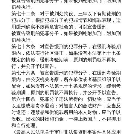
被宣告缓刑的犯罪分子，如果被判处附加刑，附加刑
仍须执行。
第七十二条 对于被判处拘役、三年以下有期徒刑的
犯罪分子，根据犯罪分子的犯罪情节和悔罪表现，适
用缓刑确实不致再危害社会的，可以宣告缓刑。
被宣告缓刑的犯罪分子，如果被判处附加刑，附加刑
仍须执行。
第七十六条 对宣告缓刑的犯罪分子，在缓刑考验期
限内，依法实行社区矫正，如果没有本法第七十七条
规定的情形，缓刑考验期满，原判的刑罚就不再执
行，并公开予以宣告。
第七十六条 被宣告缓刑的犯罪分子，在缓刑考验期
限内，由公安机关考察，所在单位或者基层组织予以
配合，如果没有本法第七十七条规定的情形，缓刑考
验期满，原判的刑罚就不再执行，并公开予以宣告。
第六十四条 犯罪分子违法所得的一切财物，应当予
以追缴或者责令退赔；对被害人的合法财产，应当及
时返还；违禁品和供犯罪所用的本人财物，应当予以
没收。没收的财物和罚金，一律上缴国库，不得挪用
和自行处理。
《最高人民法院关于审理非法集资刑事案件具体应用