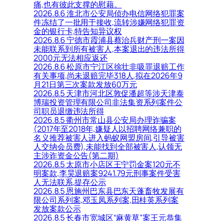
痛,也有彼此支撑的慰藉。
2026.8.6 淮北市公安局侦办电信网络犯罪案
件冻结了一批用于接收,流转涉嫌网络犯罪资
金的银行卡,特告知异议权
2026.8.6 宁德市霞浦县蔡治兵财产刑一案因
未能联系到所有被害人,本案退出的违法所得
2000元无法相应返还
2026.8.6 松原市宁江区徐壮非吸罪退赔工作
有关事项,尚未退赔完毕318人,拟在2026年9
月21日第三次案款发放60万元
2026.8.5 天津市河北区敦促潘超等涉天津泰
博瑞投资管理有限公司非法集资系列案件公
司职员退缴违法所得
2026.8.5 衢州市常山县公安局办理诈骗案
(2017年至2018年,嫌疑人以招聘网络兼职的
名义推荐被害人进入蚂蚁网盟房间,引导被害
人交纳会员费),未能找到全部被害人,认领无
主涉诈资金公告(第二期)
2026.8.5 太原市小店区王宁罚金案120元不
明案款,李昊退赔案9241.79元刑事案件受害
人无法联系,提存公示
2026.8.5 恩施州巴东县巴东天蓬畜牧发展有
限公司系列案,邓玉凤系列案,田桂英系列案
发放案款公示
2026.8.5 长春市宽城区“麻黄草”案王元恭集