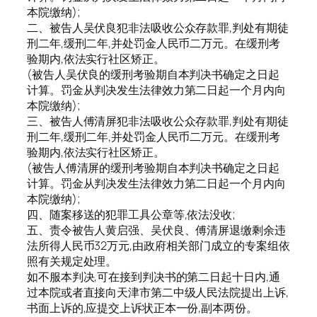
本院缴纳);
二、被告人吴伏良犯非法吸收公众存款罪,判处有期徒
刑二年,缓刑二年,并处罚金人民币二万元。在缓刑考
验期内,依法实行社区矫正。
(被告人吴伏良的缓刑考验期自本判决书确定之日起
计算。罚金从判决发生法律效力第二日起一个月内向
本院缴纳);
三、被告人傅清屏犯非法吸收公众存款罪,判处有期徒
刑二年,缓刑二年,并处罚金人民币二万元。在缓刑考
验期内,依法实行社区矫正。
(被告人傅清屏的缓刑考验期自本判决书确定之日起
计算。罚金从判决发生法律效力第二日起一个月内向
本院缴纳);
四、随案移送的犯罪工具公章等,依法没收;
五、责令被告人黄启强、吴伏良、傅清屏退缴剩余违
法所得人民币32万元,由政府相关部门成立的专案组依
照有关规定处理。
如不服本判决,可在接到判决书的第二日起十日内,通
过本院或者直接向天津市第二中级人民法院提出上诉,
书面上诉的,应提交上诉状正本一份,副本两份。