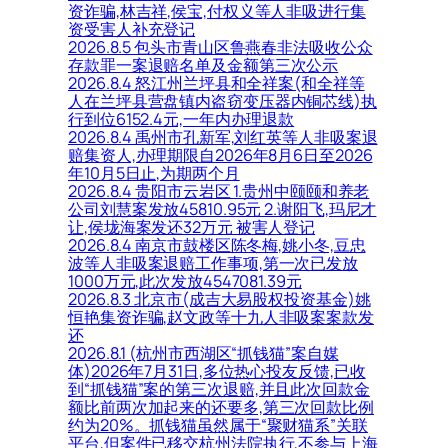
资诈骗,林吉祥,侯宝,付权义等人非吸进行集
资受害人补充登记
2026.8.5 包头市青山区鲁燕春非法吸收公众
存款罪一案退赔名单及金额第三次公示
2026.8.4 怒江州兰坪县和全祥案(和全祥等
人在兰坪县营盘镇内盗窃变压器内铜芯线)执
行到位6152.4元,一年内办理退款
2026.8.4 禹州市孔新军,刘红英等人非吸案退
赔集资人,办理期限自2026年8月6日至2026
年10月5日止,为期两个月
2026.8.4 贵阳市云岩区 1.贵州中颐颐和养老
公司刘慧案发放45810.95元 2.谢阳飞,玛尼才
让,侯垅海案发还32万元 被害人登记
2026.8.4 南京市鼓楼区陈冬梅,姚小冬,豆忠
波等人非吸案退赔工作事项,第一次已发放
1000万元,此次发放4547081.39元
2026.8.3 北京市(成吉大易股权投资基金)姚
恒艳集资诈骗,赵文政等十九人非吸案案款发
还
2026.8.1 (杭州市西湖区“抓钱猫”案自媒
体)2026年7月31日,多位热心投友反馈,已收
到“抓钱猫”案的第三次退赔,并且此次回款金
额比前两次加起来的还要多,第三次回款比例
约为20%。抓钱猫虽然属于“聚财猫系”关联
平台,但案件已移交杭州法院执行,不参与上海