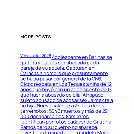
MORE POSTS
Venezuela! 2026
Adolescente en Barinas se
quitó la vida tras ser abusada por la
pareja de su abuela, Capturan en
Caracas a hombre que presuntamente
se hacía pasar por general de la GNB,
Cicpc rescata en Los Teques a niña de 12
años que huyó con un adolescente de 17
que habría abusado de ella, Atrapado
sujeto acusado de acosar sexualmente a
su hija, Nuevo balance a 27 días de los
terremotos: 5346 muertos y más de 29
000 desaparecidos, Familiares
identifican por fotos cadáver de Cristina
Ramos pero su cuerpo no aparece,
Investigan la muerte de la modelo María