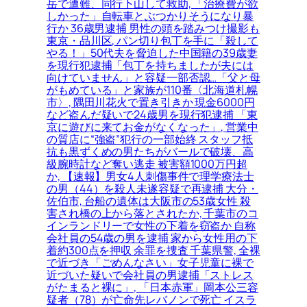
岳で遭難、同行下山して救助, 「治療費が欲
しかった」自転車とぶつかりそうになり暴
行か 36歳男逮捕 男性の頭を踏みつけ撮影も
東京・品川区, パン切り包丁を手に「殺して
やる！」50代夫を脅迫した中国籍の39歳妻
を現行犯逮捕「包丁を持ちましたが夫には
向けていません」と容疑一部否認…「父と母
がもめている」と家族が110番〈北海道札幌
市〉, 隅田川花火で置き引きか 現金6000円
など盗んだ疑いで24歳男を現行犯逮捕 「東
京に遊びに来てお金がなくなった」, 営業中
の質店に“強盗”犯行の一部始終 スタッフ抵
抗も黒ずくめの男たちがバールで破壊、高
級腕時計など奪い逃走 被害額1000万円超
か, 【速報】男女4人刺傷事件で理学療法士
の男（44）を殺人未遂容疑で再逮捕 大分・
佐伯市, 台船の遺体は大阪市の53歳女性 殺
害され橋の上から落とされたか, 千葉市のコ
インランドリーで女性の下着を窃盗か 自称
会社員の54歳の男を逮捕 家から女性用の下
着約300点を押収 余罪を捜査 千葉県警, 全裸
で近づき「ごめんなさい」女子児童に裸で
近づいた疑いで会社員の男逮捕「ストレス
がたまると裸に」, 「日本赤軍」岡本公三容
疑者（78）が亡命先レバノンで死亡 イスラ