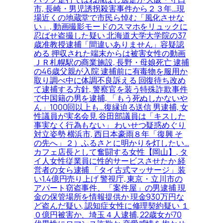
市, 長崎・男児誘拐殺害事件から２３年…現
場近くの地蔵堂で市民ら悼む「風化させな
い」, 動画撮影モードのスマホをリュックに
忍ばせ盗撮した疑い 北海道大学大学院の37
歳准教授逮捕「間違いありません」容疑認
める 押収された端末からは被害女性の動画
ＪＲ札幌駅の商業施設, 長野・母娘死亡 逮捕
の46歳父親が入院 逮捕前に有毒物を服用か
取り調べ中に体調不良訴える 回復待ち改め
て逮捕する方針, 警察官を装う特殊詐欺事件
で中国籍の男を逮捕, 「もう死ぬしかないや
ん」1000回以上も…復縁迫る送信 男逮捕, 女
性議員が実名会見 谷田部議員は「キスした
事実なく行為もない」 わいせつ疑惑めぐり
対立姿勢 横浜市, 西日本豪雨８年「復興 そ
の先へ」２）ふるさとに明かりを灯したい…
カフェ店長として奮闘する女性【岡山】, タ
イ人女性従業員に性的サービスさせたか 経
営者の女ら逮捕 「タイ古式マッサージ」装
い1.4億円売り上げ 警視庁, 東京・立川市の
アパート窃盗事件、「案件屋」の男逮捕 現
金の保管場所を情報提供か 現金930万円な
ど盗んだ疑い, 認知症女性に修理契約疑い １
０億円被害か、埼玉４人逮捕, 22歳女が70