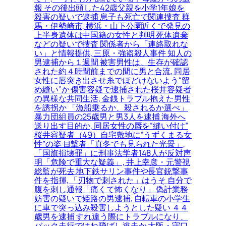
報 その後出頭した42歳父親を小学1年娘を
殺害の疑いで逮捕 息子も死亡で関連捜査 群
馬・伊勢崎市, 横浜・山下公園近くで発見の
上半身遺体は中国籍の女性と判明 死体遺棄
などの疑いで捜査 関係者から「連絡取れな
い」と情報提供, 三原・強盗殺人事件 知人の
男逮捕から１週間 被害男性は、生存が確認
された約４時間前までの間に男と合流, 同居
女性に唇突き出させ糸でほどけないよう“留
め縫い”か 傷害容疑で逮捕された桜井容疑者
の異様な共同生活, 金銭トラブル抱えた男性
を誘拐か 「漁船乗るか、殺されるか選べ」
暴力団組員の25歳男と男3人を逮捕 海外へ
送り出す目的か, 同居女性の唇を“縫い付け”
桜井容疑者（49）自宅敷地に“うずくまる女
性”の姿 目撃者「真冬でも見られた光景」,
「国旗損壊罪」に刑事法学者148人が反対声
明「危険で重大な疑義」, 井上幸彦・元警視
総監が死去 地下鉄サリン事件や長官銃撃事
件を指揮, 「刃物で刺された」はうそ 自分で
腹を刺し通報「痛くて怖くなり」 偽計業務
妨害の疑いで姫路の男逮捕, 自転車の小学生
に車で突っ込み殺害しようとした疑い ４４
歳男を逮捕 すれ違う際にトラブルになり、
バック走行ではね飛ばし逃走か 大阪・守口