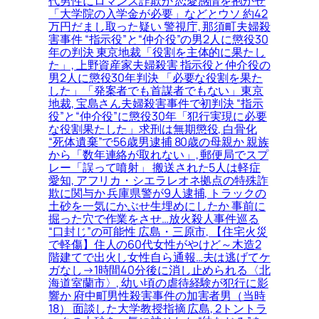
代男性にロマンス詐欺か 恋愛感情を抱かせ
「大学院の入学金が必要」などとウソ 約42
万円だまし取った疑い 警視庁, 那須町夫婦殺
害事件 “指示役”と“仲介役”の男2人に懲役30
年の判決 東京地裁「役割を主体的に果たし
た」, 上野資産家夫婦殺害 指示役と仲介役の
男2人に懲役30年判決 「必要な役割を果た
した」「発案者でも首謀者でもない」東京
地裁, 宝島さん夫婦殺害事件で初判決 “指示
役”と“仲介役”に懲役30年「犯行実現に必要
な役割果たした」求刑は無期懲役, 白骨化
“死体遺棄”で56歳男逮捕 80歳の母親か 親族
から「数年連絡が取れない」, 郵便局でスプ
レー「誤って噴射」 搬送された5人は軽症
愛知, アフリカ・シエラレオネ拠点の特殊詐
欺に関与か 兵庫県警が9人逮捕, トラックの
土砂を一気にかぶせ生埋めにしたか 事前に
掘った穴で作業をさせ…放火殺人事件巡る
“口封じ”の可能性 広島・三原市, 【住宅火災
で軽傷】住人の60代女性がやけど～木造2
階建てで出火し女性自ら通報…夫は逃げてケ
ガなし→1時間40分後に消し止められる〈北
海道室蘭市〉, 幼い頃の虐待経験が犯行に影
響か 府中町男性殺害事件の加害者男（当時
18） 面談した大学教授指摘 広島, 2トントラ