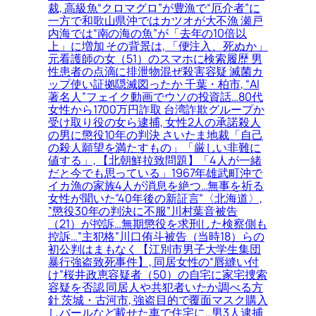
裁, 高級魚“クロマグロ”が豊漁で“厄介者”に
一方で和歌山県沖ではカツオが大不漁 瀬戸
内海では“南の海の魚”が「去年の10倍以
上」に増加 その背景は, 「便注入、死ぬか」
元看護師の女（51）のスマホに検索履歴 男
性患者の点滴に排泄物混ぜ殺害容疑 滅菌カ
ップ使い証拠隠滅図ったか 千葉・柏市, “AI
著名人”フェイク動画でウソの投資話…80代
女性から1700万円詐取 台湾詐欺グループか
受け取り役の女ら逮捕, 女性2人の承諾殺人
の男に懲役10年の判決 さいたま地裁「自己
の殺人願望を満たすもの」「厳しい非難に
値する」, 【北朝鮮拉致問題】「4人が一緒
だと今でも思っている」1967年雄武町沖で
イカ漁の家族4人が消息を絶つ…無事を祈る
女性が聞いた”40年後の新証言”〈北海道〉,
”懲役30年の判決に不服”川村葉音被告
（21）が控訴…無期懲役を求刑した検察側も
控訴…”主犯格”川口侑斗被告（当時18）らの
初公判はまもなく【江別市男子大学生集団
暴行強盗致死事件】, 同居女性の“唇縫い付
け”桜井政恵容疑者（50）の自宅に家宅捜索
容疑を否認 同居人や共犯者いたか調べる方
針 茨城・古河市, 強盗目的で覆面マスク購入
しバールなど載せた車で住宅に…男3人逮捕