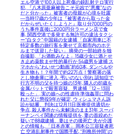
エル空港で100人以上死傷の銃乱射テロ実行
犯, 『八木原亜麻被告こそ元凶で”悪魔”なの
だと分かった』被害者の母親が心境を吐露
―当時17歳の少年は『被害者から取った金
だからぜいたくしようと』取り分7000円の
うち事件直後に2000円分ラーメン店で食
事, 関西空港で多発する無許可の違法タクシ
ー“白タク” 中国籍の女逮捕 「自家用車に不
特定多数の旅行客を乗せて京都市内のホテ
ルまで送迎した疑い」 摘発の一部始終を独
自撮影, 「お酒飲みなよ」15歳少女に酒とせ
き止め薬飲ませ性的暴行か 54歳男を逮捕 ス
マホから“わいせつ動画”約60本, ダンベルや
生き物も！？年間で約22万点！警察署の落
とし物倉庫に潜入, 弔いのない別れ 認知症で
行方不明の父を待つ娘の13年, 隣人の81歳を
金属バットで殺害容疑、男逮捕「12～13回
殴った」, 実の娘への性虐待 準強姦罪に問わ
れた父に懲役9年が確定, ウィシュマさん訴
訟が結審、判決は12月11日 医療提供適切か
争点, 殺人事件から未解決のまま31年 スーパ
ーナンペイ関連の情報提供を, 妻の首絞めた
疑いで88歳逮捕、妻はその後死亡 夫が介護
との情報も, 「日本赤軍」 岡本公三容疑者死
亡 空港乱射事件で国際手配, “刑務所仲間”の