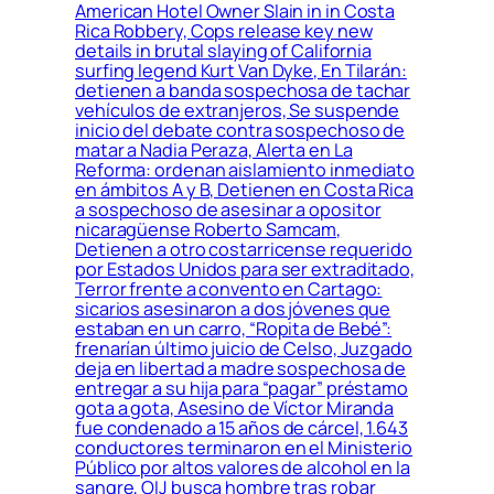
American Hotel Owner Slain in in Costa
Rica Robbery, Cops release key new
details in brutal slaying of California
surfing legend Kurt Van Dyke, En Tilarán:
detienen a banda sospechosa de tachar
vehículos de extranjeros, Se suspende
inicio del debate contra sospechoso de
matar a Nadia Peraza, Alerta en La
Reforma: ordenan aislamiento inmediato
en ámbitos A y B, Detienen en Costa Rica
a sospechoso de asesinar a opositor
nicaragüense Roberto Samcam,
Detienen a otro costarricense requerido
por Estados Unidos para ser extraditado,
Terror frente a convento en Cartago:
sicarios asesinaron a dos jóvenes que
estaban en un carro, “Ropita de Bebé”:
frenarían último juicio de Celso, Juzgado
deja en libertad a madre sospechosa de
entregar a su hija para “pagar” préstamo
gota a gota, Asesino de Víctor Miranda
fue condenado a 15 años de cárcel, 1.643
conductores terminaron en el Ministerio
Público por altos valores de alcohol en la
sangre, OIJ busca hombre tras robar