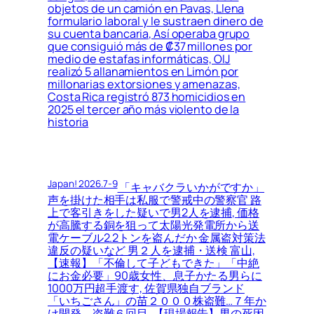
objetos de un camión en Pavas, Llena
formulario laboral y le sustraen dinero de
su cuenta bancaria, Así operaba grupo
que consiguió más de ₡37 millones por
medio de estafas informáticas, OIJ
realizó 5 allanamientos en Limón por
millonarias extorsiones y amenazas,
Costa Rica registró 873 homicidios en
2025 el tercer año más violento de la
historia
Japan! 2026.7-9
「キャバクラいかがですか」
声を掛けた相手は私服で警戒中の警察官 路
上で客引きをした疑いで男2人を逮捕, 価格
が高騰する銅を狙って太陽光発電所から送
電ケーブル2.2トンを盗んだか 金属盗対策法
違反の疑いなど 男２人を逮捕・送検 富山,
【速報】「不倫して子どもできた」「中絶
にお金必要」90歳女性、息子かたる男らに
1000万円超手渡す, 佐賀県独自ブランド
「いちごさん」の苗２０００株盗難…７年か
け開発、盗難６回目, 【現場報告】男の死因