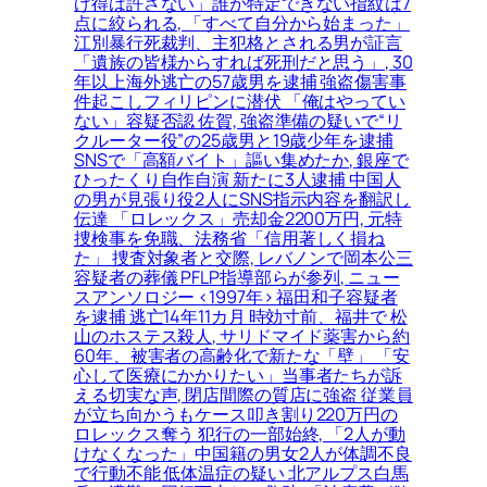
げ得は許さない」誰か特定できない指紋は7
点に絞られる, 「すべて自分から始まった」
江別暴行死裁判、主犯格とされる男が証言
「遺族の皆様からすれば死刑だと思う」, 30
年以上海外逃亡の57歳男を逮捕 強盗傷害事
件起こしフィリピンに潜伏 「俺はやってい
ない」容疑否認 佐賀, 強盗準備の疑いで“リ
クルーター役”の25歳男と19歳少年を逮捕
SNSで「高額バイト」謳い集めたか, 銀座で
ひったくり自作自演 新たに3人逮捕 中国人
の男が見張り役2人にSNS指示内容を翻訳し
伝達 「ロレックス」売却金2200万円, 元特
捜検事を免職、法務省「信用著しく損ね
た」 捜査対象者と交際, レバノンで岡本公三
容疑者の葬儀 PFLP指導部らが参列, ニュー
スアンソロジー <1997年> 福田和子容疑者
を逮捕 逃亡14年11カ月 時効寸前、福井で 松
山のホステス殺人, サリドマイド薬害から約
60年、被害者の高齢化で新たな「壁」 「安
心して医療にかかりたい」当事者たちが訴
える切実な声, 閉店間際の質店に強盗 従業員
が立ち向かうもケース叩き割り220万円の
ロレックス奪う 犯行の一部始終, 「2人が動
けなくなった」中国籍の男女2人が体調不良
で行動不能 低体温症の疑い 北アルプス白馬