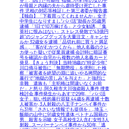
を」, “防げた可能性”指摘…小学1年の女の子
が母親と内縁の夫から虐待受け死亡した事
件 児相の対応等検証した第三者委が報告書,
【独自】「下着買ってくれませんか」女子
中学生になりすまし“パパ活”助長か35歳男
逮捕 「1日で10万稼げる」と少女勧誘, 「集
英社に恨みはない」ストレス発散で“43億円
超”のジャンプグッズを大量注文・キャンセ
ルか 32歳女を逮捕「品切れ前に買うと満足
感」, 「客がむかつくから」他人名義のクレ
カ使った疑いで従業員逮捕 会計時に暗証番
号を確認か 自宅から複数の他人名義カード
発見, 【きょう判決】当時18歳の”特定少年”
川口侑斗被告に「無期懲役」を求刑した検
察「被害者を絶望の淵に追いやる拷問的な
暴行で”地獄の苦しみ”を与えた」と強烈に
非難＿遺族も「主犯格は間違いなくお前
だ」と怒り, 阿久根市大川強盗殺人事件 捜査
検討会 事件発生からあすで29年, 「パパ活
女子」狙い性的暴行容疑 44歳を再逮捕 十数
人被害か, 3人射殺の八王子ナンペイ事件か
ら31年「ささいな情報でも提供を」, 埼玉・
飯能の山中に91歳女性遺体 ベトナム国籍の
男、殺害を示唆, 女子高校生2人含む女性3人
射殺…スーパーナンペイ事件から30年「逃