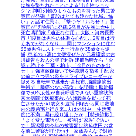
は胸を撃たれたことによる“出血性ショッ
ク”と判明 刃物のようなものを持った男に警
察官が発砲 「普段はとても静かな地域。怖
い」と話す住民も, 「撃つぞ！おろせ！」警
察官が“刃物男”に発砲 2発目が左胸に命中し
死亡 専門家「適正な使用」 大阪・河内長野
市, ｢1度目は男性の体調を心配し…2度目は行
くあてがなくなり…」同じマンションに住む
36歳男性にストーカー行為か 38歳女を逮
捕, 患者の点滴に大便混ぜたか 元看護師の古
川被告を殺人の罪で起訴 逮捕当時から「否
認」続ける 千葉・柏市, 「金目のものを出
せ！」強盗致傷疑いで64歳男を指名手配 家
の前に立つ男の姿をドライブレコーダーが
捉える 自転車で逃走か 高松市, 脳腫瘍摘出
手術で「腫瘍のない部位」を誤摘出 脳幹損
傷で50代女性が自発呼吸できない重篤状態
京大病院で医療事故, 44歳義弟を蹴って死
亡させたか 41歳女を逮捕 日頃から同じ敷地
内の義弟宅と行き来…夫は外出中 「生活態
度に不満」暴行繰り返したか, 【特殊詐欺】
「よく変な電話が…」被害は“家族”で防い
で！新潟県内今年の被害額は約14億円 お盆
を前に警察が呼びかけ「家族みんなで対策