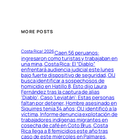
MORE POSTS
Costa Rica! 2026
Caen 56 peruanos:
ingresaron como turistas y trabajaban en
una mina, Costa Rica: El “Diablo”
enfrentará audiencia judicial este lunes
bajo fuerte dispositivo de seguridad, OIJ
busca identificar a sospechosos de
homicidio en Hatillo 8, Esto dijo Laura
Fernández tras la captura de alias
‘Diablo’, Caso ‘Leviatán’: Estas personas
faltan por detener, Hombre asesinado en
Siquirres tenía 34 años; OIJ identificó a la
víctima, Informe denuncia explotación de
trabajadores indígenas migrantes en
cosecha de café en Coto Brus, Costa
Rica llega a 8 femicidios este año tras
caso de este miércoles en Palmares,