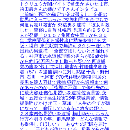
トクリュウが闇バイトで募集か さいたま市,
袴田巖さんの姉ひで子さんインタビュー
（前編）死刑の確定で弟は孤立し、妄想の
世界に入っていった, “交際相手”を金づちで
何度も殴り殺害か 33歳男を逮捕 「彼女を殺
した」警察に自首 札幌市, 児童ら約９５００
人が発症「Ｏ１５７集団食中毒」から３０
年…学校関係者ら犠牲者に黙祷を捧げる 大
阪・堺市, 東京駅前で無許可タクシー疑い 中
国籍の男逮捕, 「全部交換しないと水漏れす
る」神戸市の水道修理業の男らが69歳女性
から約154万円だまし取った疑いで再逮捕,
弟の腹を“包丁”で刺し殺害か 竹腰佳亨容疑
者（57）を逮捕 調べに対し黙秘 千葉・野田
市, 石川・七尾市で70代住職が刺殺 同居の
長男を殺人容疑で逮捕 犯行から通報まで何
があったのか, 「指導に不満」で修行先の寺
に放火容疑 僧侶見習いを逮捕 佐賀県警, 茨
城・五霞女子高生殺害23年 茨城県警、情報
提供呼びかけ 埼玉・草加, 「人生の全てが嫌
になって」修行している寺に放火の疑い、
２８歳僧侶見習いを逮捕, 横山ゆかりちゃん
行方不明３０年、群馬県警「どんな情報で
も提供してほしい」「あなたの記憶を届け
て」, 「子どもが倒れている」母親からの通