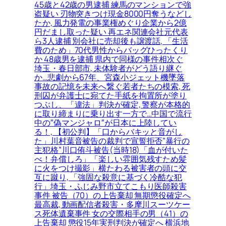
45歳と42歳の男逮捕 練馬のマンションで強
盗疑い 刃物突きつけ現金8000円奪うなどし
たか, 風力発電の事業権めぐり企業から2億
円だまし取った疑い 再エネ関連会社元代表
ら3人逮捕 別会社に売却後も譲渡話, 「生活
費のため」70代男性からバッグひったくり
か 48歳男を逮捕 県内で同様の事件相次ぐ
埼玉・春日部市, 未体験者がどう語り継ぐ
か…悲劇から67年、宮森小ジェット機墜落
事故の記憶を未来へ繋ぐ若者たちの模索, 死
刑囚が弁護士に宛てた手紙を拘置所が塗り
つぶし、「違法」判決が確定, 警察が本格的
に取り締まりに乗り出す一方で…中国で流行
中の″偽マンジャロ″が日本に上陸してい
る！, 【初公判】「口からバキッと音がし
た」川村葉音被告の裁判で宣誓拒否”暴行の
主犯格”川口侑斗被告(当時18)「血が付いた
べ！弁償しろ」「楽しい雰囲気残すため髪
に火をつけ撮影」横たわる被害者の頭に交
互に蹴り, 「強固な殺意に基づく冷酷な犯
行」埼玉・ふじみ野市立てこもり医師殺害
事件 被告（70）の上告棄却 無期懲役確定へ
最高裁, 動画配信者殺害・多摩川スーツケー
ス死体遺棄事件 女の交際相手の男（41）の
上告棄却 懲役15年実刑判決が確定へ 横浜地