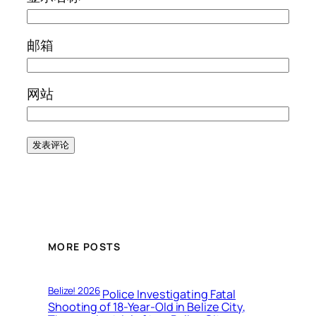
邮箱
网站
MORE POSTS
Belize! 2026
Police Investigating Fatal
Shooting of 18-Year-Old in Belize City,