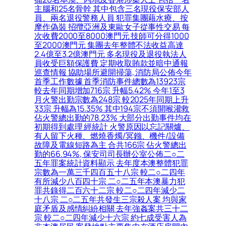
主腦和25名骨幹 其中包含三名現役保安部人
員、兩名退役警務人員 犯罪集團藉水療、按
摩作偽裝 招攬亞洲及東歐女子從事性交易 每
次收費2000至8000澳門元 技師可分得1000
至2000澳門元 集團去年整體不法收益高達
2.4億至3.2億澳門元 多名現役及退役執法人
員收受巨額保護費 定期收取賄款並暗中通報
巡查情報 協助場所避開掃蕩, 消防局公佈今年
首季工作數據 首季消防事件總數為13923宗
較去年同期增加716宗 升幅5.42% 今年1至3
月火警出勤宗數為248宗 較2025年同期上升
33宗 升幅為15.35% 其中194宗不須開喉灌救
佔火警總出勤的78.23% 大部分出勤事件均在
初期得到處理 經統計 火警原因以忘記關爐、
有人留下火種、燃燒香燭/冥鏹、機件/設備
故障及電線短路為主 合共166宗 佔火警總出
勤的66.94%, 保安司司長辦公室公佈二○二
五年罪案統計資料顯示 去年度本澳整體犯罪
宗數為一萬三千四百五十八宗 較二○二四年
有所減少八百四十宗 二○二五年本澳暴力犯
罪共錄得二百六十二宗 較二○二四年減少二
十八宗 二○二五年共發生三宗殺人案 均與家
庭矛盾及感情糾紛相關 去年強姦案共三十二
宗 較二○二四年減少十六宗 約七成受害人為