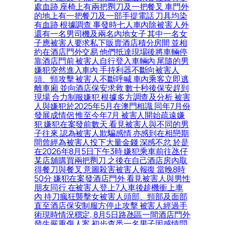
處血跡 座椅上有兩把𠝹刀及一把餐叉 車門外
的地上有一把餐刀及一部手提電話 刀具均染
有血跡 根據調查 事發時七人車內除被害人外
還有一名男司機及兩名內地女子 其中一名女
子應被害人要求私下販賣酒店積分房間 並相
約在酒店門外交易 他們抵達現場後將車輛停
靠酒店門前 被害人自行登入車輛內 尾隨的男
嫌犯突然進入車內 手持利器不斷向被害人
頭、頸攻擊 被害人不斷呼喊 車內乘客立即逃
離車廂 並向酒店保安求救 數十秒後保安趕到
現場 合力制服嫌犯 根據多方調查及分析 被害
人與嫌犯於2025年5月在澳門相識 同年7月份
發展成情侶 惟至今年7月 被害人開始疏遠嫌
犯 嫌犯在案發前數天 看見被害人與不同的男
子往來 認為被害人欺騙感情 亦感到在相戀期
間曾經為被害人投下大量金錢 深感不忿 於是
在2026年8月5日下午3時 嫌犯乘車前往氹仔
某店舖購買兩把𠝹刀 之後在自己酒店房內取
得餐刀與餐叉 意圖殺害被害人報復 當晚8時
50分 嫌犯在案發酒店門外 看見被害人與男性
朋友同行 在被害人登上7人車後趁機衝上車
內 持刀瘋狂襲擊女被害人頭部、頸部及面部
直至酒店保安制服方停止攻擊 被害人經過手
術現時情況穩定, 8月5日路氹區一間酒店門外
發生嚴重傷人案 初步查悉一名男子因感情問