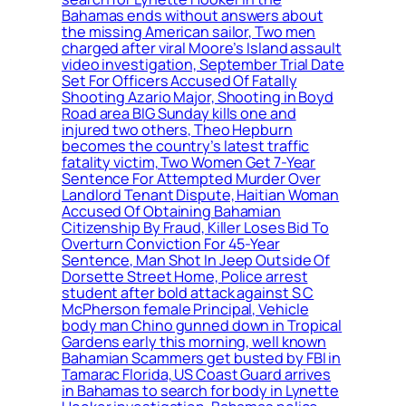
Bahamas ends without answers about
the missing American sailor, Two men
charged after viral Moore’s Island assault
video investigation, September Trial Date
Set For Officers Accused Of Fatally
Shooting Azario Major, Shooting in Boyd
Road area BIG Sunday kills one and
injured two others, Theo Hepburn
becomes the country’s latest traffic
fatality victim, Two Women Get 7-Year
Sentence For Attempted Murder Over
Landlord Tenant Dispute, Haitian Woman
Accused Of Obtaining Bahamian
Citizenship By Fraud, Killer Loses Bid To
Overturn Conviction For 45-Year
Sentence, Man Shot In Jeep Outside Of
Dorsette Street Home, Police arrest
student after bold attack against S C
McPherson female Principal, Vehicle
body man Chino gunned down in Tropical
Gardens early this morning, well known
Bahamian Scammers get busted by FBI in
Tamarac Florida, US Coast Guard arrives
in Bahamas to search for body in Lynette