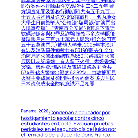
非本澳居民 案發地點主要集中在酒店房間內
部分案件不排除由性交易衍生 二○二五年 警
方調查犯罪及警務行動期間 共有五千九百二
十五人被拘留及送交檢察院處理, 一名內地女
大學生日前疑墮入“公檢法”騙局 誤信“澳門出
入境事務廳”、“雲南市公安局”指其名下電話
號碼涉嫌參與犯罪及詐騙 按指示多次轉賬後
發現賬戶內三百九十萬元人民幣(折合約四百
五十五萬澳門元)被他人轉走, 2025年本澳所
有涉及消防事件總數共有53190宗 去年全年
消防局的火警出勤總數為850宗 經統計 火警
原因以忘記關爐、有人留下火種、燃燒香燭/
冥鏹、機件/設備故障及電線短路為主 合共
534宗 佔火警總出勤的62.82%。由數據可見
火警主要成因及須開喉撲救的個案 多與居民
日常疏忽或安全防範意識不足相關
Panama! 2026
Condenan a educador por
hostigamiento escolar contra cinco
estudiantes en Coclé, Evacúan pruebas
periciales en el segundo día del juicio por
el femicidio de la docente Doris Franco,