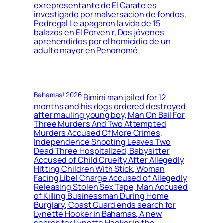
exrepresentante de El Carate es
investigado por malversación de fondos,
Pedregal Le apagaron la vida de 15
balazos en El Porvenir, Dos jóvenes
aprehendidos por el homicidio de un
adulto mayor en Penonomé
Bahamas! 2026
Bimini man jailed for 12
months and his dogs ordered destroyed
after mauling young boy, Man On Bail For
Three Murders And Two Attempted
Murders Accused Of More Crimes,
Independence Shooting Leaves Two
Dead Three Hospitalized, Babysitter
Accused of Child Cruelty After Allegedly
Hitting Children With Stick, Woman
Facing Libel Charge Accused of Allegedly
Releasing Stolen Sex Tape, Man Accused
of Killing Businessman During Home
Burglary, Coast Guard ends search for
Lynette Hooker in Bahamas, A new
search for Lynette Hooker in the