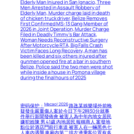
Elderly Man Injured in San Ignacio, Three
Men Arrested in Assault Robbery of
Elderly Man, Murder charge laid in death
of chicken truck driver, Belize Removes
First Confirmed MS-13 Gang Member of
2026 in Joint Operation, Murder Charge
Filed in Deadly Timmy’s Bar Attack,
Woman Needs Reconstructive Surgery
After Motorcycle RTA, Big Falls Crash
Victim Faces Long Recovery, A man has
been killed and six others injured after
gunmen opened fire at a bar in southern
Belize, Police said the two men were shot
while inside a house in Pomona village
during the final hours of 2025
Macao! 2026
密码保护：
路氹某娛樂場外前晚
疑發生嚴重傷人案於今日下午2時30分就事
件舉行新聞發佈會 被害人為中年內地女居民
嫌犯姓陳 男 41歲 內地居民 報稱商人 案發地
點位於酒店門前行車道 被害人在一輛黑色七
人車內遇襲 車廂內第二排左邊乘客位置有多