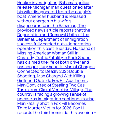
Hooker investigation, Bahamas police
release Michigan man questioned after
his wife disappeared from the couple’s
boat, American husband is released
without charges in his wife’s
disappearance in the Bahamas, The
provided news article reports that the
Deportation and Removal Units of the
Bahamas Department of Immigration
successfully carried out a deportation
operation this past Tuesday, Husband of
Missing American Woman Still in
Custody, Traffic Fatality in Rock Sound
has claimed the life of both driver and
passenger, Jury Acquits Man of Charges
Connected to Deadly 2023 Double
Shooting, Man Charged With Killing
Girlfriend Outside Fox Hill Apartment,
Man Convicted of Stealing Two Gas
Tanks from Oku at Venetian Village, The
country is facing a growing sense of
unease as immigration continues to rise,
Man Fatally Shot in Fox Hill Becomes
Third Murder Victim for 2026, Fox Hill
records the third homicide this evening –