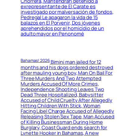
Chorrera, Mantendrán detenido a
exrepresentante de El Carate es
investigado por malversación de fondos,
Pedregal Le apagaron la vida de 15
balazos en El Porvenir, Dos jóvenes
aprehendidos por el homicidio de un
adulto mayor en Penonomé
Bahamas! 2026
Bimini man jailed for 12
months and his dogs ordered destroyed
after mauling young boy, Man On Bail For
Three Murders And Two Attempted
Murders Accused Of More Crimes,
Independence Shooting Leaves Two
Dead Three Hospitalized, Babysitter
Accused of Child Cruelty After Allegedly
Hitting Children With Stick, Woman
Facing Libel Charge Accused of Allegedly
Releasing Stolen Sex Tape, Man Accused
of Killing Businessman During Home
Burglary, Coast Guard ends search for
Lynette Hooker in Bahamas, A new