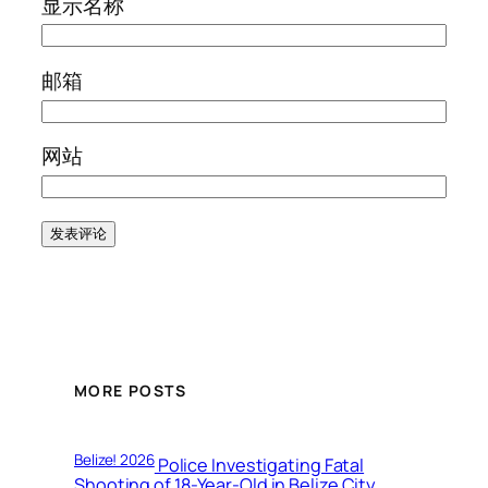
显示名称
邮箱
网站
MORE POSTS
Belize! 2026
Police Investigating Fatal
Shooting of 18-Year-Old in Belize City,