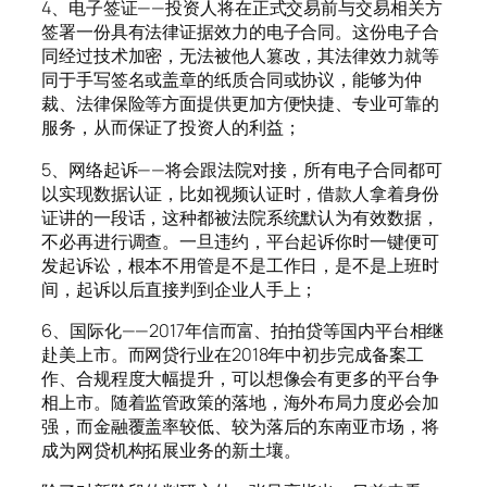
4、电子签证——投资人将在正式交易前与交易相关方
签署一份具有法律证据效力的电子合同。这份电子合
同经过技术加密，无法被他人篡改，其法律效力就等
同于手写签名或盖章的纸质合同或协议，能够为仲
裁、法律保险等方面提供更加方便快捷、专业可靠的
服务，从而保证了投资人的利益；
5、网络起诉——将会跟法院对接，所有电子合同都可
以实现数据认证，比如视频认证时，借款人拿着身份
证讲的一段话，这种都被法院系统默认为有效数据，
不必再进行调查。一旦违约，平台起诉你时一键便可
发起诉讼，根本不用管是不是工作日，是不是上班时
间，起诉以后直接判到企业人手上；
6、国际化——2017年信而富、拍拍贷等国内平台相继
赴美上市。而网贷行业在2018年中初步完成备案工
作、合规程度大幅提升，可以想像会有更多的平台争
相上市。随着监管政策的落地，海外布局力度必会加
强，而金融覆盖率较低、较为落后的东南亚市场，将
成为网贷机构拓展业务的新土壤。