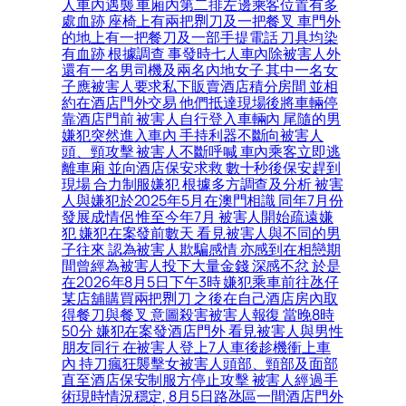
人車內遇襲 車廂內第二排左邊乘客位置有多
處血跡 座椅上有兩把𠝹刀及一把餐叉 車門外
的地上有一把餐刀及一部手提電話 刀具均染
有血跡 根據調查 事發時七人車內除被害人外
還有一名男司機及兩名內地女子 其中一名女
子應被害人要求私下販賣酒店積分房間 並相
約在酒店門外交易 他們抵達現場後將車輛停
靠酒店門前 被害人自行登入車輛內 尾隨的男
嫌犯突然進入車內 手持利器不斷向被害人
頭、頸攻擊 被害人不斷呼喊 車內乘客立即逃
離車廂 並向酒店保安求救 數十秒後保安趕到
現場 合力制服嫌犯 根據多方調查及分析 被害
人與嫌犯於2025年5月在澳門相識 同年7月份
發展成情侶 惟至今年7月 被害人開始疏遠嫌
犯 嫌犯在案發前數天 看見被害人與不同的男
子往來 認為被害人欺騙感情 亦感到在相戀期
間曾經為被害人投下大量金錢 深感不忿 於是
在2026年8月5日下午3時 嫌犯乘車前往氹仔
某店舖購買兩把𠝹刀 之後在自己酒店房內取
得餐刀與餐叉 意圖殺害被害人報復 當晚8時
50分 嫌犯在案發酒店門外 看見被害人與男性
朋友同行 在被害人登上7人車後趁機衝上車
內 持刀瘋狂襲擊女被害人頭部、頸部及面部
直至酒店保安制服方停止攻擊 被害人經過手
術現時情況穩定, 8月5日路氹區一間酒店門外