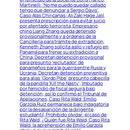
Martinelli: ‘No me puedo quedar callado
tengo que denunciar a Sergio Davis’,
Caso Alas Chiricanas: Ali Zaki Hage Jalil
presenta prescripción para evitar juicio
por atentado terrorista, Empresario
chino Liang Zhang queda detenido
provisionalmente y a órdenes de la
Cancillería para trámite de extradición,
Kenneth Zhang solicita asilo y refugio en
Panamá para frenar su extradición a
China, Decretan detención provisional
para presunto ‘reclutador’ de
panameños para la guerra entre Rusia y
Ucrania, Decretan detención preventiva
para alias ‘Gordo Pibe’ presunto cabecilla
de la pandilla ‘Kill the Nasty’, Imputado
por femicidio de fiscal seguirá bajo
detención; así lo confirmó el Tribunal de
Apelaciones, Caso Rita Wald: Emilio
Garzola Ruiz permanece bajo indagatoria
por la desaparición de la dirigente
estudiantil, Prohibido olvidar: el caso de
Rita Wald, ¿Quién fue Rita Wald, Caso Rita
Wald: la aprehensión de Emilio Garzola