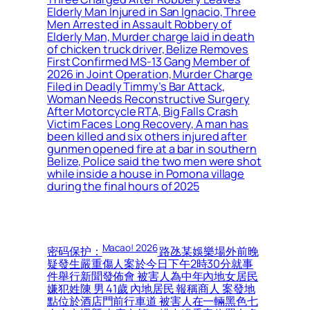
Elderly Man Injured in San Ignacio, Three
Men Arrested in Assault Robbery of
Elderly Man, Murder charge laid in death
of chicken truck driver, Belize Removes
First Confirmed MS-13 Gang Member of
2026 in Joint Operation, Murder Charge
Filed in Deadly Timmy’s Bar Attack,
Woman Needs Reconstructive Surgery
After Motorcycle RTA, Big Falls Crash
Victim Faces Long Recovery, A man has
been killed and six others injured after
gunmen opened fire at a bar in southern
Belize, Police said the two men were shot
while inside a house in Pomona village
during the final hours of 2025
Macao! 2026
密码保护：
路氹某娛樂場外前晚
疑發生嚴重傷人案於今日下午2時30分就事
件舉行新聞發佈會 被害人為中年內地女居民
嫌犯姓陳 男 41歲 內地居民 報稱商人 案發地
點位於酒店門前行車道 被害人在一輛黑色七