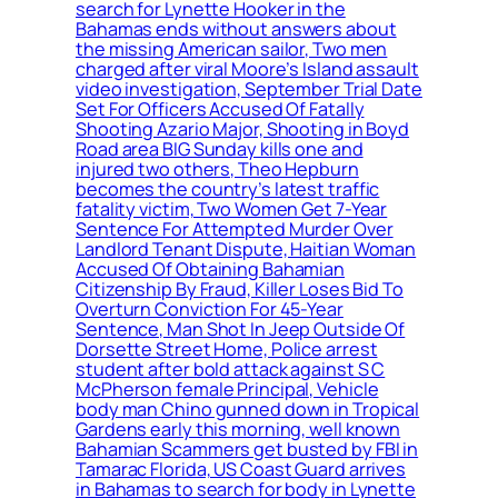
search for Lynette Hooker in the
Bahamas ends without answers about
the missing American sailor, Two men
charged after viral Moore’s Island assault
video investigation, September Trial Date
Set For Officers Accused Of Fatally
Shooting Azario Major, Shooting in Boyd
Road area BIG Sunday kills one and
injured two others, Theo Hepburn
becomes the country’s latest traffic
fatality victim, Two Women Get 7-Year
Sentence For Attempted Murder Over
Landlord Tenant Dispute, Haitian Woman
Accused Of Obtaining Bahamian
Citizenship By Fraud, Killer Loses Bid To
Overturn Conviction For 45-Year
Sentence, Man Shot In Jeep Outside Of
Dorsette Street Home, Police arrest
student after bold attack against S C
McPherson female Principal, Vehicle
body man Chino gunned down in Tropical
Gardens early this morning, well known
Bahamian Scammers get busted by FBI in
Tamarac Florida, US Coast Guard arrives
in Bahamas to search for body in Lynette