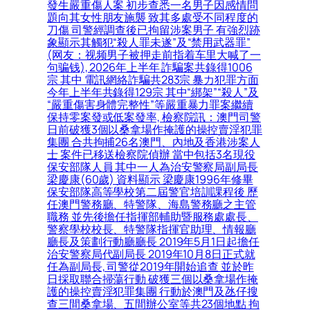
發生嚴重傷人案 初步查悉一名男子因感情問
題向其女性朋友施襲 致其多處受不同程度的
刀傷 司警經調查後已拘留涉案男子 有強烈跡
象顯示其觸犯“殺人罪未遂”及“禁用武器罪”
(网友：视频男子被押走前指着车里大喊了一
句骗钱), 2026年上半年 詐騙案共錄得1006
宗 其中 電訊網絡詐騙共283宗 暴力犯罪方面
今年上半年共錄得129宗 其中“綁架”“殺人”及
“嚴重傷害身體完整性”等嚴重暴力罪案繼續
保持零案發或低案發率, 檢察院訊：澳門司警
日前破獲3個以桑拿場作掩護的操控賣淫犯罪
集團 合共拘捕26名澳門、內地及香港涉案人
士 案件已移送檢察院偵辦 當中包括3名現役
保安部隊人員 其中一人為治安警察局副局長
梁慶康(60歲) 資料顯示 梁慶康1996年修畢
保安部隊高等學校第二屆警官培訓課程後 歷
任澳門警務廳、特警隊、海島警務廳之主管
職務 並先後擔任指揮部輔助暨服務處處長、
警察學校校長、特警隊指揮官助理、情報廳
廳長及策劃行動廳廳長 2019年5月1日起擔任
治安警察局代副局長 2019年10月8日正式就
任為副局長, 司警從2019年開始追查 並於昨
日採取聯合掃蕩行動 破獲三個以桑拿場作掩
護的操控賣淫犯罪集團 行動於澳門及氹仔搜
查三間桑拿場、五間辦公室等共23個地點 拘