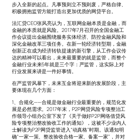
步入全新的起点。凡事预则立不预则废，严格自律、
积极拥抱监管方能打造出更加优质的网贷平台。
法汇贷CEO张风亮认为，互联网金融本质是金融，而
金融的本质就是风险。2017年7月召开的全国金融工
作会议提出金融围绕服务实体经济、防控金融风险和
深化金融改革三项任务。在新一轮经济转型期，金融
创新正在成为经济转轨提速的新引擎，从工作会议传
达的精神可以看出，未来最重要的就是监管，而整个
金融行业未来5年就是三个字：严监管，这实际上对
行业发展来讲是一件好事情。
在严监管风暴下，未来互金将迎来新的发展阶段，主
要体现在几个方面：
1、合规化——合规是做金融行业最重要的，规范化发
展是必然需求。2017年末，P2P网贷风险专项整治工
作领导小组办公室下发了《关于做好P2P网络借贷风
险专项整治整改验收工作的通知》，这被不少业内人
士解读为P2P网贷监管进入“动真格”时期。该通知明
确“一家一策、整改验收合格一家、备案一家”，并对