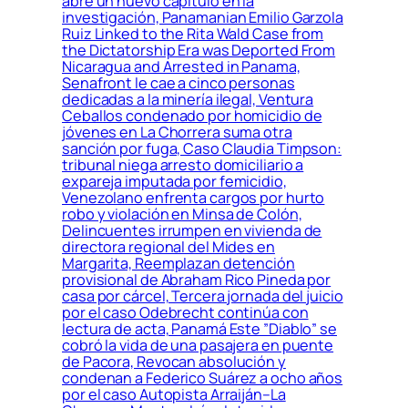
abre un nuevo capítulo en la
investigación, Panamanian Emilio Garzola
Ruiz Linked to the Rita Wald Case from
the Dictatorship Era was Deported From
Nicaragua and Arrested in Panama,
Senafront le cae a cinco personas
dedicadas a la minería ilegal, Ventura
Ceballos condenado por homicidio de
jóvenes en La Chorrera suma otra
sanción por fuga, Caso Claudia Timpson:
tribunal niega arresto domiciliario a
expareja imputada por femicidio,
Venezolano enfrenta cargos por hurto
robo y violación en Minsa de Colón,
Delincuentes irrumpen en vivienda de
directora regional del Mides en
Margarita, Reemplazan detención
provisional de Abraham Rico Pineda por
casa por cárcel, Tercera jornada del juicio
por el caso Odebrecht continúa con
lectura de acta, Panamá Este ”Diablo” se
cobró la vida de una pasajera en puente
de Pacora, Revocan absolución y
condenan a Federico Suárez a ocho años
por el caso Autopista Arraiján–La