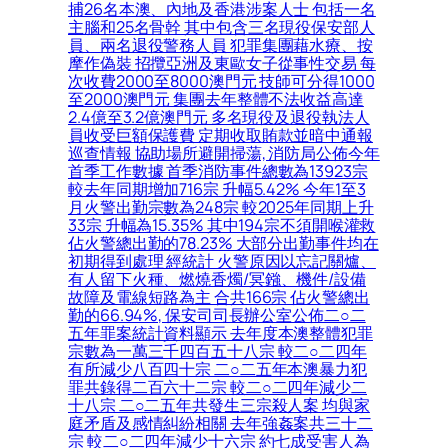
捕26名本澳、內地及香港涉案人士 包括一名
主腦和25名骨幹 其中包含三名現役保安部人
員、兩名退役警務人員 犯罪集團藉水療、按
摩作偽裝 招攬亞洲及東歐女子從事性交易 每
次收費2000至8000澳門元 技師可分得1000
至2000澳門元 集團去年整體不法收益高達
2.4億至3.2億澳門元 多名現役及退役執法人
員收受巨額保護費 定期收取賄款並暗中通報
巡查情報 協助場所避開掃蕩, 消防局公佈今年
首季工作數據 首季消防事件總數為13923宗
較去年同期增加716宗 升幅5.42% 今年1至3
月火警出勤宗數為248宗 較2025年同期上升
33宗 升幅為15.35% 其中194宗不須開喉灌救
佔火警總出勤的78.23% 大部分出勤事件均在
初期得到處理 經統計 火警原因以忘記關爐、
有人留下火種、燃燒香燭/冥鏹、機件/設備
故障及電線短路為主 合共166宗 佔火警總出
勤的66.94%, 保安司司長辦公室公佈二○二
五年罪案統計資料顯示 去年度本澳整體犯罪
宗數為一萬三千四百五十八宗 較二○二四年
有所減少八百四十宗 二○二五年本澳暴力犯
罪共錄得二百六十二宗 較二○二四年減少二
十八宗 二○二五年共發生三宗殺人案 均與家
庭矛盾及感情糾紛相關 去年強姦案共三十二
宗 較二○二四年減少十六宗 約七成受害人為