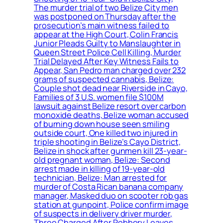
The murder trial of two Belize City men
was postponed on Thursday after the
prosecution’s main witness failed to
appear at the High Court, Colin Francis
Junior Pleads Guilty to Manslaughter in
Queen Street Police Cell Killing, Murder
Trial Delayed After Key Witness Fails to
Appear, San Pedro man charged over 232
grams of suspected cannabis, Belize:
Couple shot dead near Riverside in Cayo,
Families of 3 U.S. women file $100M
lawsuit against Belize resort over carbon
monoxide deaths, Belize woman accused
of burning down house seen smiling
outside court, One killed two injured in
triple shooting in Belize’s Cayo District,
Belize in shock after gunmen kill 23-year-
old pregnant woman, Belize: Second
arrest made in killing of 19-year-old
technician, Belize: Man arrested for
murder of Costa Rican banana company
manager, Masked duo on scooter rob gas
station at gunpoint, Police confirm image
of suspects in delivery driver murder,
Three Charged After Robbery Leaves