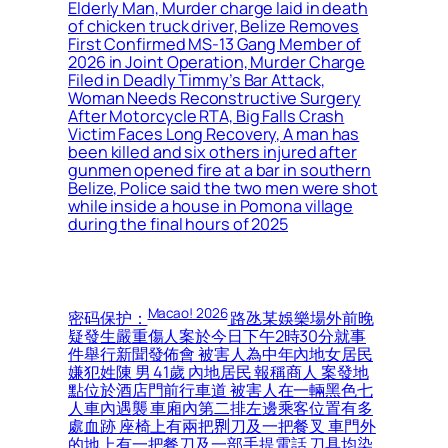
Elderly Man, Murder charge laid in death
of chicken truck driver, Belize Removes
First Confirmed MS-13 Gang Member of
2026 in Joint Operation, Murder Charge
Filed in Deadly Timmy’s Bar Attack,
Woman Needs Reconstructive Surgery
After Motorcycle RTA, Big Falls Crash
Victim Faces Long Recovery, A man has
been killed and six others injured after
gunmen opened fire at a bar in southern
Belize, Police said the two men were shot
while inside a house in Pomona village
during the final hours of 2025
Macao! 2026
密码保护：
路氹某娛樂場外前晚
疑發生嚴重傷人案於今日下午2時30分就事
件舉行新聞發佈會 被害人為中年內地女居民
嫌犯姓陳 男 41歲 內地居民 報稱商人 案發地
點位於酒店門前行車道 被害人在一輛黑色七
人車內遇襲 車廂內第二排左邊乘客位置有多
處血跡 座椅上有兩把𠝹刀及一把餐叉 車門外
的地上有一把餐刀及一部手提電話 刀具均染