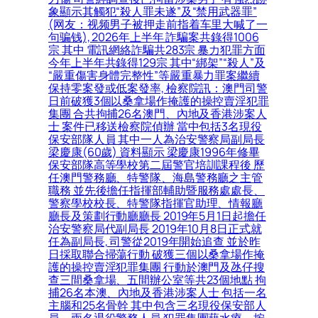
象顯示其觸犯“殺人罪未遂”及“禁用武器罪”
(网友：视频男子被押走前指着车里大喊了一
句骗钱), 2026年上半年 詐騙案共錄得1006
宗 其中 電訊網絡詐騙共283宗 暴力犯罪方面
今年上半年共錄得129宗 其中“綁架”“殺人”及
“嚴重傷害身體完整性”等嚴重暴力罪案繼續
保持零案發或低案發率, 檢察院訊：澳門司警
日前破獲3個以桑拿場作掩護的操控賣淫犯罪
集團 合共拘捕26名澳門、內地及香港涉案人
士 案件已移送檢察院偵辦 當中包括3名現役
保安部隊人員 其中一人為治安警察局副局長
梁慶康(60歲) 資料顯示 梁慶康1996年修畢
保安部隊高等學校第二屆警官培訓課程後 歷
任澳門警務廳、特警隊、海島警務廳之主管
職務 並先後擔任指揮部輔助暨服務處處長、
警察學校校長、特警隊指揮官助理、情報廳
廳長及策劃行動廳廳長 2019年5月1日起擔任
治安警察局代副局長 2019年10月8日正式就
任為副局長, 司警從2019年開始追查 並於昨
日採取聯合掃蕩行動 破獲三個以桑拿場作掩
護的操控賣淫犯罪集團 行動於澳門及氹仔搜
查三間桑拿場、五間辦公室等共23個地點 拘
捕26名本澳、內地及香港涉案人士 包括一名
主腦和25名骨幹 其中包含三名現役保安部人
員、兩名退役警務人員 犯罪集團藉水療、按