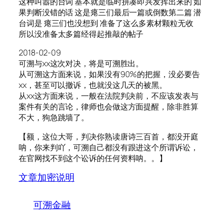
这种叫嚣的台词 基本就是临时拼凑即兴发挥出来的 如
果判断没错的话 这是瘪三们最后一篇或倒数第二篇 潜
台词是 瘪三们也没想到 准备了这么多素材颗粒无收
所以没准备太多篇经得起推敲的帖子
2018-02-09
可溯与xx这次对决，将是可溯胜出。
从可溯这方面来说，如果没有90%的把握，没必要告
xx，甚至可以撤诉，也就没这几天的被黑。
从xx这方面来说，一般在法院判决前，不应该发表与
案件有关的言论，律师也会做这方面提醒，除非胜算
不大，狗急跳墙了。
【额，这位大哥，判决你熟读唐诗三百首，都没开庭
呐，你来判吖，可溯自己都没有跟进这个所谓诉讼，
在官网找不到这个讼诉的任何资料呐。。】
文章加密说明
可溯金融