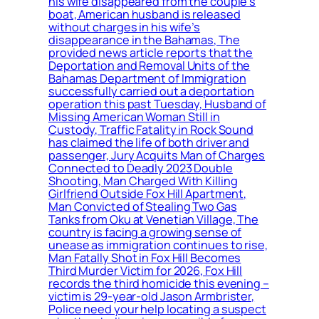
his wife disappeared from the couple’s
boat, American husband is released
without charges in his wife’s
disappearance in the Bahamas, The
provided news article reports that the
Deportation and Removal Units of the
Bahamas Department of Immigration
successfully carried out a deportation
operation this past Tuesday, Husband of
Missing American Woman Still in
Custody, Traffic Fatality in Rock Sound
has claimed the life of both driver and
passenger, Jury Acquits Man of Charges
Connected to Deadly 2023 Double
Shooting, Man Charged With Killing
Girlfriend Outside Fox Hill Apartment,
Man Convicted of Stealing Two Gas
Tanks from Oku at Venetian Village, The
country is facing a growing sense of
unease as immigration continues to rise,
Man Fatally Shot in Fox Hill Becomes
Third Murder Victim for 2026, Fox Hill
records the third homicide this evening –
victim is 29-year-old Jason Armbrister,
Police need your help locating a suspect