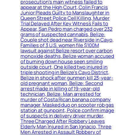
prosecution’s main witness failed to
appear at the High Court, Colin Francis
Junior Pleads Guilty to Manslaughter in
Queen Street Police Cell Killing, Murder
Trial Delayed After Key Witness Fails to
Appear, San Pedro man charged over 232
grams of suspected cannabis, Belize:
Couple shot dead near Riverside in Cayo,
Families of 3 U.S. women file $100M
lawsuit against Belize resort over carbon
monoxide deaths, Belize woman accused
of burning down house seen smiling
outside court, One killed two injured in
triple shooting in Belize’s Cayo District,
Belize in shock after gunmen kill 23-year-
old pregnant woman, Belize: Second
arrest made in killing of 19-year-old
technician, Belize: Man arrested for
murder of Costa Rican banana company
manager, Masked duo on scooter rob gas
station at gunpoint, Police confirm image
of suspects in delivery driver murder,
Three Charged After Robbery Leaves
Elderly Man Injured in San Ignacio, Three
Men Arrested in Assault Robbery of