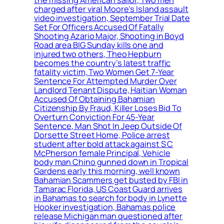
charged after viral Moore’s Island assault
video investigation, September Trial Date
Set For Officers Accused Of Fatally
Shooting Azario Major, Shooting in Boyd
Road area BIG Sunday kills one and
injured two others, Theo Hepburn
becomes the country’s latest traffic
fatality victim, Two Women Get 7-Year
Sentence For Attempted Murder Over
Landlord Tenant Dispute, Haitian Woman
Accused Of Obtaining Bahamian
Citizenship By Fraud, Killer Loses Bid To
Overturn Conviction For 45-Year
Sentence, Man Shot In Jeep Outside Of
Dorsette Street Home, Police arrest
student after bold attack against S C
McPherson female Principal, Vehicle
body man Chino gunned down in Tropical
Gardens early this morning, well known
Bahamian Scammers get busted by FBI in
Tamarac Florida, US Coast Guard arrives
in Bahamas to search for body in Lynette
Hooker investigation, Bahamas police
release Michigan man questioned after