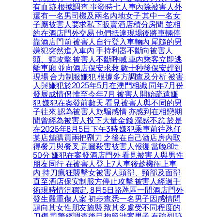
有血跡 根據調查 事發時七人車內除被害人外
還有一名男司機及兩名內地女子 其中一名女
子應被害人要求私下販賣酒店積分房間 並相
約在酒店門外交易 他們抵達現場後將車輛停
靠酒店門前 被害人自行登入車輛內 尾隨的男
嫌犯突然進入車內 手持利器不斷向被害人
頭、頸攻擊 被害人不斷呼喊 車內乘客立即逃
離車廂 並向酒店保安求救 數十秒後保安趕到
現場 合力制服嫌犯 根據多方調查及分析 被害
人與嫌犯於2025年5月在澳門相識 同年7月份
發展成情侶 惟至今年7月 被害人開始疏遠嫌
犯 嫌犯在案發前數天 看見被害人與不同的男
子往來 認為被害人欺騙感情 亦感到在相戀期
間曾經為被害人投下大量金錢 深感不忿 於是
在2026年8月5日下午3時 嫌犯乘車前往氹仔
某店舖購買兩把𠝹刀 之後在自己酒店房內取
得餐刀與餐叉 意圖殺害被害人報復 當晚8時
50分 嫌犯在案發酒店門外 看見被害人與男性
朋友同行 在被害人登上7人車後趁機衝上車
內 持刀瘋狂襲擊女被害人頭部、頸部及面部
直至酒店保安制服方停止攻擊 被害人經過手
術現時情況穩定, 8月5日路氹區一間酒店門外
發生嚴重傷人案 初步查悉一名男子因感情問
題向其女性朋友施襲 致其多處受不同程度的
刀傷 司警經調查後已拘留涉案男子 有強烈跡