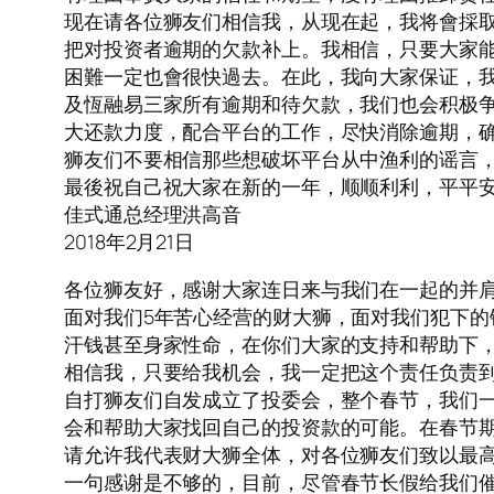
现在请各位狮友们相信我，从现在起，我将會採
把对投资者逾期的欠款补上。我相信，只要大家
困難一定也會很快過去。在此，我向大家保证，
及恆融易三家所有逾期和待欠款，我们也会积极争
大还款力度，配合平台的工作，尽快消除逾期，
狮友们不要相信那些想破坏平台从中渔利的谣言
最後祝自己祝大家在新的一年，顺顺利利，平平
佳式通总经理洪高音
2018年2月21日
各位狮友好，感谢大家连日来与我们在一起的并
面对我们5年苦心经营的财大狮，面对我们犯下的
汗钱甚至身家性命，在你们大家的支持和帮助下
相信我，只要给我机会，我一定把这个责任负责
自打狮友们自发成立了投委会，整个春节，我们
会和帮助大家找回自己的投资款的可能。在春节期
请允许我代表财大狮全体，对各位狮友们致以最
一句感谢是不够的，目前，尽管春节长假给我们