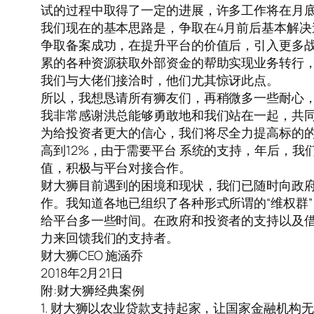
试的过程中取得了一定的进展，许多工作将在月
我们现在的基本思路是，争取在4月前后基本解
争取备案成功，在提升平台的价值后，引入更多
累的各种资源获取外部资金的帮助实现业务转行
我们与大佬们接洽时，他们尤其惊讶此点。
所以，我想恳请所有狮友们，再稍微多一些耐心
我非常感谢洪总能够勇敢地和我们站在一起，共
为给投资者更大的信心，我们将尽全力提高标的
高到12%，由于需要平台 系统的支持，年后，
值，积极与平台对接合作。
财大狮目前遇到的困境和现状，我们已随时向政
作。我知道各地已组织了各种形式所谓的“维权群
给平台多一些时间。在政府和投资者的支持以及
力来回馈我们的支持者。
财大狮CEO 施涵乔
2018年2月21日
附:财大狮经典案例
1. 财大狮以农业贷款支持起家，让国家金融机