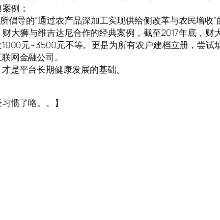
典案例；
家所倡导的“通过农产品深加工实现供给侧改革与农民增收”
，财大狮与维吉达尼合作的经典案例，截至2017年底，财大
000元~3500元不等。更是为所有农户建档立册，尝
互联网金融公司。
，才是平台长期健康发展的基础。
经习惯了咯。。】