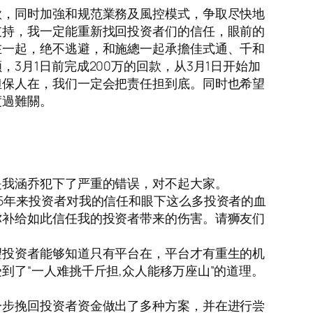
款，同时加強和规范業務及風控模式，争取尽快地
支持，我一定能重新找回投资者们的信任，眼前的
在一起，绝不逃避，和施總一起承擔佳式通、千和
月1日前完成200万的回款，从3月1日开始加
担保人在，我们一定会把责任担到底。同时也希望
度過難關。
是我涵乔犯下了严重的错误，对不起大家。
5年来投资者对我的信任和眼下这么多投资者的血
弥补给如此信任我的投资者带来的伤害。请狮友们
望投资者能够知道只有平台在，平台才有重生的机
了“一人难挑千斤担,众人能移万座山”的道理。
一步挽回投资者资金做出了多种方案，并在进行尝