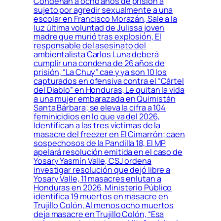
Condenan a ocho años de prisión a
sujeto por agredir sexualmente a una
escolar en Francisco Morazán, Sale a la
luz última voluntad de Julissa joven
madre que murió tras explosión, El
responsable del asesinato del
ambientalista Carlos Luna deberá
cumplir una condena de 26 años de
prisión, “La Chuy” cae y ya son 10 los
capturados en ofensiva contra el “Cártel
del Diablo” en Honduras, Le quitan la vida
a una mujer embarazada en Quimistán
Santa Bárbara; se eleva la cifra a 104
feminicidios en lo que va del 2026,
Identifican a las tres víctimas de la
masacre del freezer en El Cimarrón; caen
sospechosos de la Pandilla 18, El MP
apelará resolución emitida en el caso de
Yosary Yasmín Valle, CSJ ordena
investigar resolución que dejó libre a
Yosary Valle, 11 masacres enlutan a
Honduras en 2026, Ministerio Público
identifica 19 muertos en masacre en
Trujillo Colón, Al menos ocho muertos
deja masacre en Trujillo Colón, “Esa