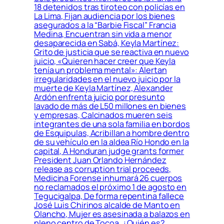
18 detenidos tras tiroteo con policías en
La Lima, Fijan audiencia por los bienes
asegurados a la “Barbie Fiscal” Francia
Medina, Encuentran sin vida a menor
desaparecida en Sabá, Keyla Martínez:
Grito de justicia que se reactiva en nuevo
juicio, «Quieren hacer creer que Keyla
tenía un problema mental»: Alertan
irregularidades en el nuevo juicio por la
muerte de Keyla Martínez, Alexander
Ardón enfrenta juicio por presunto
lavado de más de L50 millones en bienes
y empresas, Calcinados mueren seis
integrantes de una sola familia en bordos
de Esquipulas, Acribillan a hombre dentro
de su vehículo en la aldea Río Hondo en la
capital, A Honduran judge grants former
President Juan Orlando Hernández
release as corruption trial proceeds,
Medicina Forense inhumará 26 cuerpos
no reclamados el próximo 1 de agosto en
Tegucigalpa, De forma repentina fallece
José Luis Chirinos alcalde de Manto en
Olancho, Mujer es asesinada a balazos en
pleno centro de Tocoa, ¿Quién es?