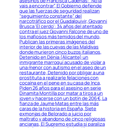
asesinos de Francisca Cadenas: “No la
vais a encontrar”, El Gobierno defiende
que las fuerzas de seguridad realizan
“seguimiento constante” del
narcotráfico por el Guadalquivir, Giovanni
Brusca ‘El cerdo’: 34 años del atentado
contra el juez Giovanni Falcone de uno de
los mafiosos más temidos del mundo,
Publican las primeras imágenes del
interior de las cuevas de las Maldivas
donde murieron cinco buzos italianos,
Detenido en Dénia (Alicante) un
inmigrante marroquí acusado de violar a
una menor con autismo en el aseo de un
restaurante, Detenido por obligar a una
prostituta a realizarle felaciones con
cocaína en el pene en su casa de Inca,
Piden 26 años para el asesino en serie
Dinamita Montilla por matar a tiros a un
joven y hacerse con un botín de 206 €, La
fianza de Jaume Matas entre las más
caras de la historia en España, Siete
exmonjas de Belorado a juicio por
maltrato y abandono de cinco religiosas
ancianas, El Supremo estudia si paraliza