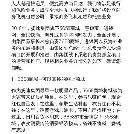
人人都是快递员，便捷高效当日达；我们将涉足银行
和保险业务，成立全球性互联网银行；我们将设立商
务飞机租赁公司，承接商务飞机租赁和托管业务……
2018年，扬速集团旗下3658商城、慧赚宝、进钱
网、全民快滴、海外业务等将同时发力，全面开展，
由集团董事长常总负责3658商城、进钱网以及海外业
务的拓展和推进，由集团副总经理王总负责全民快滴
项目的开展和推进，由集团线下渠道负责慧赚宝项目
的运营和推广。现将相关业务详情公告如下，敬请您
知晓。
1、3658商城—可以赚钱的网上商城
作为扬速集团最早一款明星产品，3658商城将继续为
大家带来优质的项目。在这里，参与乐赚红包，现金
红包自己发；在这里，领取生活补贴，衣食住行不花
钱；在这里，话费游戏加油卡，不用自己掏腰包；在
这里，日用百货不用愁，3658超市全搞定！ 3658商
城，改变消费传统消费经济模式，省钱不将就，赚钱
有态度！