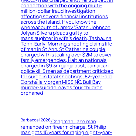
connection with the ongoing multi-
million-dollar fraud investigation
affecting several financial institutions
across the island, If you know the
whereabouts of Jamoy ‘Satan’ Johnson,
Jolyan Silvera pleads guilty to
manslaughter in wife’s death, Tashauna
Tenn, Early-Morning shooting claims life
of man in St Ann, St Catherine couple
charged with stealing over $2M to cover
family emergencies, Haitian nationals
charged in $9.3m ganja bust, Jamaican
police kill 5 men as department criticized
for surge in fatal shootings, 82-year-old
Corshalla Morgan MISSING, Bull Bay
murder-suicide leaves four children
orphaned
Barbados! 2026
Chapman Lane man
remanded on firearm charge, St Philip
man gets 15 years for raping eight-year-