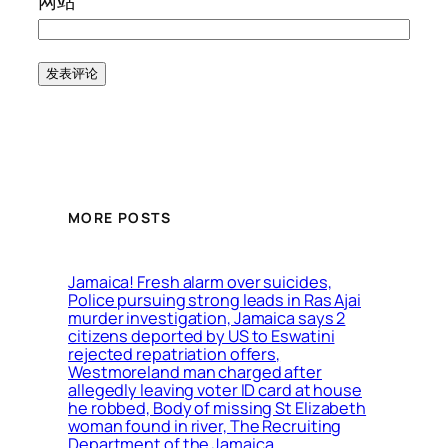
网站
MORE POSTS
Jamaica! Fresh alarm over suicides,
Police pursuing strong leads in Ras Ajai
murder investigation, Jamaica says 2
citizens deported by US to Eswatini
rejected repatriation offers,
Westmoreland man charged after
allegedly leaving voter ID card at house
he robbed, Body of missing St Elizabeth
woman found in river, The Recruiting
Department of the Jamaica