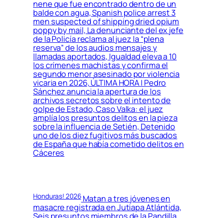
nene que fue encontrado dentro de un
balde con agua, Spanish police arrest 3
men suspected of shipping dried opium
poppy by mail, La denunciante del ex jefe
de la Policía reclama al juez la “plena
reserva” de los audios mensajes y
llamadas aportados, Igualdad eleva a 10
los crímenes machistas y confirma el
segundo menor asesinado por violencia
vicaria en 2026, ÚLTIMA HORA | Pedro
Sánchez anuncia la apertura de los
archivos secretos sobre el intento de
golpe de Estado, Caso Valka: el juez
amplía los presuntos delitos en la pieza
sobre la influencia de Setién, Detenido
uno de los diez fugitivos más buscados
de España que había cometido delitos en
Cáceres
Honduras! 2026
Matan a tres jóvenes en
masacre registrada en Jutiapa Atlántida,
Seis presuntos miembros de la Pandilla