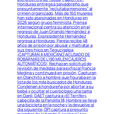
Honduras entrega a salvadoreño que
presuntamente “reclutaba menores” al
crimen organizado, Más de 160 mujeres
han sido asesinadas en Honduras en
2026 según grupo feminista, Prensa
internacional centra su atención en el
regreso de Juan Orlando Hernández a
Honduras, Expresidente Hernández
regresa a Honduras, Pareja recibe 48
años de prisión por abusar y maltratar a
sus tres hijos en Tegucigalpa,
¡CAPTURAN A MEXICANO ACUSADO DE
ROBAR MÁS DE L190 MIL EN CAJEROS
AUTOMÁTICOS!, Rechazan solicitud de
revisión de medidas para exfiscal Francia
Medina y continuará en prisión, Capturan
en Olanchito a hombre que figuraba en la
lista de los más buscados de Honduras,
Condenan a hondureña por abortar a su
bebé y ocultar el cuerpo bajo una cama
en Danlí, DAET captura a «El Terrifer»
cabecilla de la Pandilla 18, Hombre se lleva
una bicicleta en la noche y la devuelve al
día siguiente, DPI captura a presunto
miembro de la banda “Los Venis” por