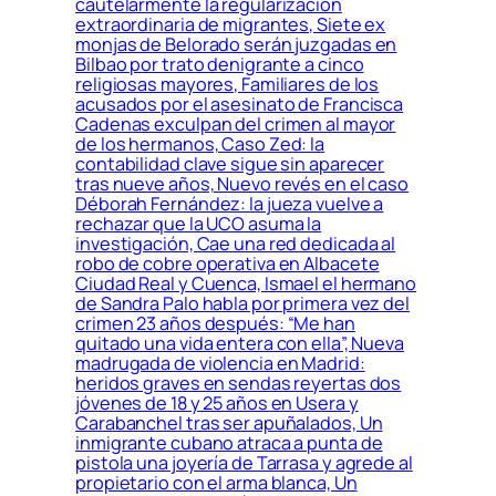
cautelarmente la regularización
extraordinaria de migrantes, Siete ex
monjas de Belorado serán juzgadas en
Bilbao por trato denigrante a cinco
religiosas mayores, Familiares de los
acusados por el asesinato de Francisca
Cadenas exculpan del crimen al mayor
de los hermanos, Caso Zed: la
contabilidad clave sigue sin aparecer
tras nueve años, Nuevo revés en el caso
Déborah Fernández: la jueza vuelve a
rechazar que la UCO asuma la
investigación, Cae una red dedicada al
robo de cobre operativa en Albacete
Ciudad Real y Cuenca, Ismael el hermano
de Sandra Palo habla por primera vez del
crimen 23 años después: “Me han
quitado una vida entera con ella”, Nueva
madrugada de violencia en Madrid:
heridos graves en sendas reyertas dos
jóvenes de 18 y 25 años en Usera y
Carabanchel tras ser apuñalados, Un
inmigrante cubano atraca a punta de
pistola una joyería de Tarrasa y agrede al
propietario con el arma blanca, Un