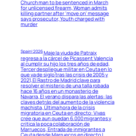
Church man to be sentenced in March
for unlicensed firearm, Woman admits
killing partner after ‘move on’ message
says prosecutor, Youth charged with
murder
Spain! 2026
Maje la viuda de Patraix
regresa a la cárcel de Picassent Valencia
al cumplir su hijo los tres años de edad,
Tercer despliegue militar en Ceuta en lo
que va de siglo tras las crisis de 2005 y
2021, El Rastro de Madrid clave para
resolver el misterio de una talla robada
hace 16 años en un monasterio de
Navarra, El verano dispara las alertas: las
claves detrás del aumento de la violencia
machista, Última hora de la crisis
migratoria en Ceuta en directo: Vivas
cree que aun quedan 6.000 migrantes y
critica la poca colaboración de
Marruecos, Entrada de inmigrantes a
Ceuta desde Marruecos en directo |