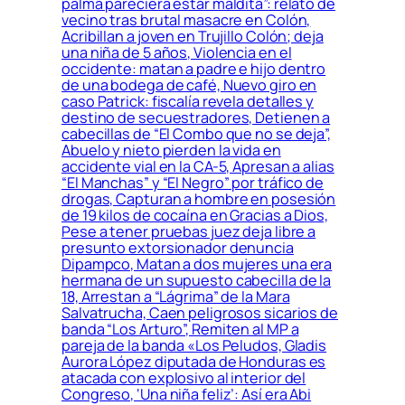
palma pareciera estar maldita”: relato de
vecino tras brutal masacre en Colón,
Acribillan a joven en Trujillo Colón; deja
una niña de 5 años, Violencia en el
occidente: matan a padre e hijo dentro
de una bodega de café, Nuevo giro en
caso Patrick: fiscalía revela detalles y
destino de secuestradores, Detienen a
cabecillas de “El Combo que no se deja”,
Abuelo y nieto pierden la vida en
accidente vial en la CA-5, Apresan a alias
“El Manchas” y “El Negro” por tráfico de
drogas, Capturan a hombre en posesión
de 19 kilos de cocaína en Gracias a Dios,
Pese a tener pruebas juez deja libre a
presunto extorsionador denuncia
Dipampco, Matan a dos mujeres una era
hermana de un supuesto cabecilla de la
18, Arrestan a “Lágrima” de la Mara
Salvatrucha, Caen peligrosos sicarios de
banda “Los Arturo”, Remiten al MP a
pareja de la banda «Los Peludos, Gladis
Aurora López diputada de Honduras es
atacada con explosivo al interior del
Congreso, ‘Una niña feliz’: Así era Abi