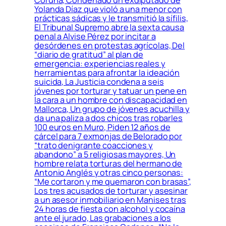
Yolanda Díaz que violó a una menor con
prácticas sádicas y le transmitió la sífilis,
El Tribunal Supremo abre la sexta causa
penal a Alvise Pérez por incitar a
desórdenes en protestas agrícolas, Del
“diario de gratitud” al plan de
emergencia: experiencias reales y
herramientas para afrontar la ideación
suicida, La Justicia condena a seis
jóvenes por torturar y tatuar un pene en
la cara a un hombre con discapacidad en
Mallorca, Un grupo de jóvenes acuchilla y
da una paliza a dos chicos tras robarles
100 euros en Muro, Piden 12 años de
cárcel para 7 exmonjas de Belorado por
“trato denigrante coacciones y
abandono” a 5 religiosas mayores, Un
hombre relata torturas del hermano de
Antonio Anglés y otras cinco personas:
“Me cortaron y me quemaron con brasas”,
Los tres acusados de torturar y asesinar
a un asesor inmobiliario en Manises tras
24 horas de fiesta con alcohol y cocaína
ante el jurado, Las grabaciones a los