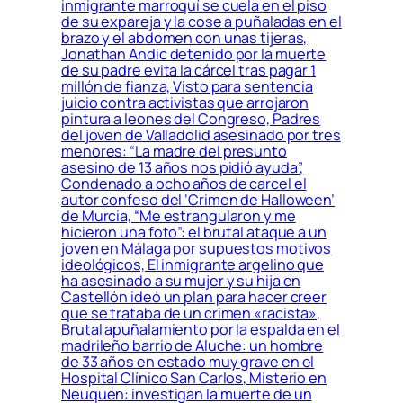
inmigrante marroquí se cuela en el piso
de su expareja y la cose a puñaladas en el
brazo y el abdomen con unas tijeras,
Jonathan Andic detenido por la muerte
de su padre evita la cárcel tras pagar 1
millón de fianza, Visto para sentencia
juicio contra activistas que arrojaron
pintura a leones del Congreso, Padres
del joven de Valladolid asesinado por tres
menores: “La madre del presunto
asesino de 13 años nos pidió ayuda”,
Condenado a ocho años de carcel el
autor confeso del ‘Crimen de Halloween’
de Murcia, “Me estrangularon y me
hicieron una foto”: el brutal ataque a un
joven en Málaga por supuestos motivos
ideológicos, El inmigrante argelino que
ha asesinado a su mujer y su hija en
Castellón ideó un plan para hacer creer
que se trataba de un crimen «racista»,
Brutal apuñalamiento por la espalda en el
madrileño barrio de Aluche: un hombre
de 33 años en estado muy grave en el
Hospital Clínico San Carlos, Misterio en
Neuquén: investigan la muerte de un