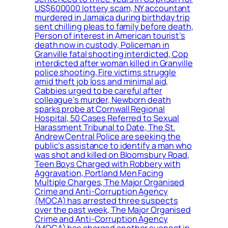
US$600000 lottery scam, NY accountant
murdered in Jamaica during birthday trip
sent chilling pleas to family before death,
Person of interest in American tourist’s
death now in custody, Policeman in
Granville fatal shooting interdicted, Cop
interdicted after woman killed in Granville
police shooting, Fire victims struggle
amid theft job loss and minimal aid,
Cabbies urged to be careful after
colleague’s murder, Newborn death
sparks probe at Cornwall Regional
Hospital, 50 Cases Referred to Sexual
Harassment Tribunal to Date, The St.
Andrew Central Police are seeking the
public’s assistance to identify a man who
was shot and killed on Bloomsbury Road,
Teen Boys Charged with Robbery with
Aggravation, Portland Men Facing
Multiple Charges, The Major Organised
Crime and Anti-Corruption Agency
(MOCA) has arrested three suspects
over the past week, The Major Organised
Crime and Anti-Corruption Agency
(MOCA) has charged another suspect in