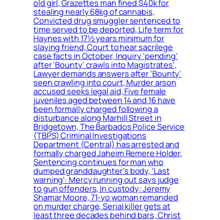
old girl, Grazettes man fined $40k for
stealing nearly 68kg of cannabis,
Convicted drug smuggler sentenced to
time served to be deported, Life term for
Haynes with 17½ years minimum for
slaying friend, Court to hear sacrilege
case facts in October, Inquiry ‘pending’
after ‘Bounty’ crawls into Magistrates’,
Lawyer demands answers after ‘Bounty’
seen crawling into court, Murder arson
accused seeks legal aid, Five female
juveniles aged between 14 and 16 have
been formally charged following a
disturbance along Marhill Street in
Bridgetown, The Barbados Police Service
(TBPS) Criminal Investigations
Department (Central) has arrested and
formally charged Jaheim Remere Holder,
Sentencing continues for man who
dumped granddaughter’s body, ‘Last
warning’: Mercy running out says judge
to gun offenders, In custody: Jeremy
Shamar Moore, 71-yo woman remanded
on murder charge, Serial killer gets at
least three decades behind bars, Christ