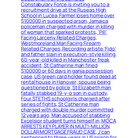
Constabulary Force is inviting you to a
recruitment drive at the Ruseas High
School in Lucea, Farmer loses home over
$100000 in suspected arson, Jamaica
policeman charged with murder in killing
of woman that sparked protests, ‘Pill’
Facing Larceny Related Charges,
Westmoreland Man Facing Firearm
Related Charges, Recording artiste ‘Fido’
and father slain in execution-style killing,
60-year-old killed in Manchester freak
accident, St Catherine man fined
$100000 or 60 days in ganja possession
case, US green card holder found dead at
rental house in Hanover; spouse being
questioned by police, St Elizabeth man
fatally stabbed 19-y-o son in custody,
Four STETHS schoolgirls charged after
series of fights, St Catherine man
charged with double murder committed
12 years ago, Man accused of stabbing
Excelsior student turns himself in, MOCA
ARRESTS KEY PLAYER IN MULTI-MILLION
DOLLAR MORTGAGE FRAUD CASE, J’can
sentenced to three years in US prison for