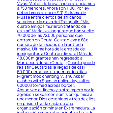
Vivas: “Antes de la avalancha atendíamos
a 750 menores. Ahora son 1.100. Por ley
deberíamos atender 90”, El drama de
Mussa entre cientos de africanos
varados en la playa del Trampolín: “Mis
cuatro amigos murieron tratando de
cruzar”, Marlaska asegura que han vuelto
70.000 de las 72.000 personas que
entraron en Ceuta, Ceuta eleva a 88 el
número de fallecidos en la entrada
masiva, Última hora de la entrada de
inmigrantes a Ceuta en directo | Más de
48.000 migrantes han regresado a
Marruecos desde Ceuta, ¿Cuánto puede
resistir Ceuta tras la llegada de casi
50.000 personas en apenas dos días,
Migrant mob chanting ‘Allahu Akbar’
clashes with Spanish police days after
60000 stormed across border,
Absuelven al Jincho y a otro rapero por la
agresión sexual con sumisión química a
una menor, Diez detenidos y tres de ellos
en prisión tras la caída de una
organización criminal en Extremadura, La
instrucción sobre el asesinato a tiros de