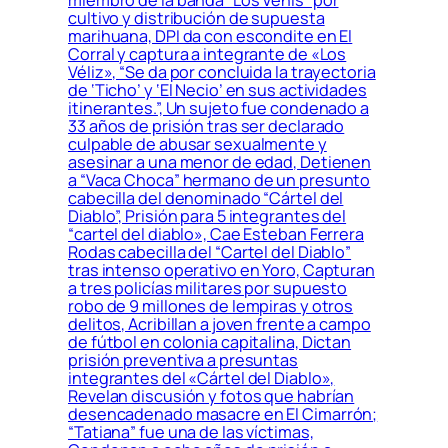
cultivo y distribución de supuesta
marihuana, DPI da con escondite en El
Corral y captura a integrante de «Los
Véliz», “Se da por concluida la trayectoria
de ‘Ticho’ y ‘El Necio’ en sus actividades
itinerantes.”, Un sujeto fue condenado a
33 años de prisión tras ser declarado
culpable de abusar sexualmente y
asesinar a una menor de edad, Detienen
a “Vaca Choca” hermano de un presunto
cabecilla del denominado “Cártel del
Diablo”, Prisión para 5 integrantes del
“cartel del diablo», Cae Esteban Ferrera
Rodas cabecilla del “Cartel del Diablo”
tras intenso operativo en Yoro, Capturan
a tres policías militares por supuesto
robo de 9 millones de lempiras y otros
delitos, Acribillan a joven frente a campo
de fútbol en colonia capitalina, Dictan
prisión preventiva a presuntas
integrantes del «Cártel del Diablo»,
Revelan discusión y fotos que habrían
desencadenado masacre en El Cimarrón;
“Tatiana” fue una de las víctimas,