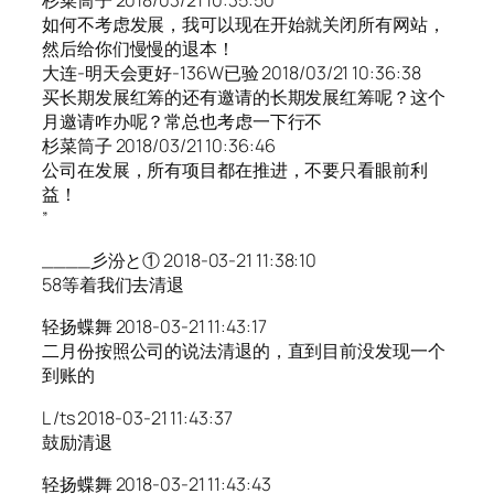
如何不考虑发展，我可以现在开始就关闭所有网站，
然后给你们慢慢的退本！
大连-明天会更好-136W已验 2018/03/21 10:36:38
买长期发展红筹的还有邀请的长期发展红筹呢？这个
月邀请咋办呢？常总也考虑一下行不
杉菜筒子 2018/03/21 10:36:46
公司在发展，所有项目都在推进，不要只看眼前利
益！
”
____彡汾と① 2018-03-21 11:38:10
58等着我们去清退
轻扬蝶舞 2018-03-21 11:43:17
二月份按照公司的说法清退的，直到目前没发现一个
到账的
L /ts 2018-03-21 11:43:37
鼓励清退
轻扬蝶舞 2018-03-21 11:43:43