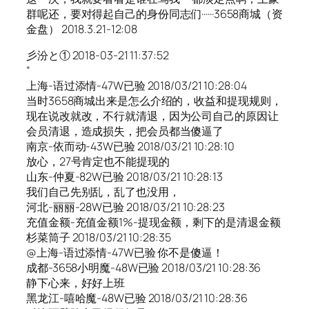
群呢还，要对得起自己的身份同志们······3658商城（资
金盘） 2018.3.21-12:08
彡汾と① 2018-03-21 11:37:52
“
上海-语过添情-47W已验 2018/03/21 10:28:04
当时3658商城出来是怎么介绍的，收益和提现规则，
现在说改就改，不行就清退，因为公司自己的原因让
会员清退，造成损失，把会员都当傻逼了
南京-依而动-43W已验 2018/03/21 10:28:10
放心，27号肯定也不能提现的
山东-仲夏-82W已验 2018/03/21 10:28:13
我们自己先别乱，乱了也没用，
河北-丽丽-28W已验 2018/03/21 10:28:23
充值金额-充值金额1%-提现金额，剩下的是清退金额
杉菜筒子 2018/03/21 10:28:35
@上海-语过添情-47W已验 你不是傻逼！
成都-3658小明魔-48W已验 2018/03/21 10:28:36
静下心来，好好上班
黑龙江-嘻哈魔-48W已验 2018/03/21 10:28:36