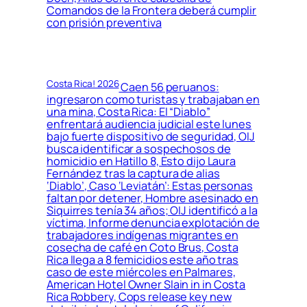
Comandos de la Frontera deberá cumplir
con prisión preventiva
Costa Rica! 2026
Caen 56 peruanos:
ingresaron como turistas y trabajaban en
una mina, Costa Rica: El “Diablo”
enfrentará audiencia judicial este lunes
bajo fuerte dispositivo de seguridad, OIJ
busca identificar a sospechosos de
homicidio en Hatillo 8, Esto dijo Laura
Fernández tras la captura de alias
‘Diablo’, Caso ‘Leviatán’: Estas personas
faltan por detener, Hombre asesinado en
Siquirres tenía 34 años; OIJ identificó a la
víctima, Informe denuncia explotación de
trabajadores indígenas migrantes en
cosecha de café en Coto Brus, Costa
Rica llega a 8 femicidios este año tras
caso de este miércoles en Palmares,
American Hotel Owner Slain in in Costa
Rica Robbery, Cops release key new