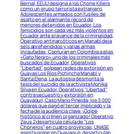
Bernal, EEUU designa a los Chone Killers
como un grupo terrorista extranjero,
Adolescentes armados con fusiles de
asalto en el alarmante récord de
menores detenidos en Ecuador, Los
femicidios son cada vez más violentos en
Ecuador ante el avance de la criminalidad,
Operativo antinarcóticos en Manabí deja
seis aprehendidos y varias armas
incautadas, Capturan en Colombia a alias
«Gato Negro» uno de los criminales más
buscados de Ecuador, Operativos
“Libertad” golpean redes de extorsión en
Guayas Los Ríos Pichincha Manabí y
Santa Elena, La autopsia desmonta la
tesis del suicidio de la activista Monika
Silva en Ecuador, Operativos “Libertad”
contra secuestro y extorsión en
Guayaquil, Caso Mario Pineida: los 3.000
dólares que pagó el tercer implicado y la
fecha de la audiencia clave, ¡Golpe
histórico al crimen organizado! Operativo
Zeus 2 desarticula célula de “Los
Choneros” en cuatro provincias, UNASE
asesta golpe en Guayaquil: desarticulan