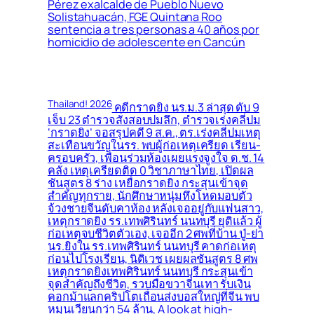
Pérez exalcalde de Pueblo Nuevo
Solistahuacán, FGE Quintana Roo
sentencia a tres personas a 40 años por
homicidio de adolescente en Cancún
Thailand! 2026
คดีกราดยิง นร.ม.3 ล่าสุด ดับ 9
เจ็บ 23 ตำรวจสั่งสอบปมลึก, ตำรวจเร่งคลี่ปม
‘กราดยิง’ จอสรุปคดี 9 ส.ค., ตร.เร่งคลี่ปมเหตุ
สะเทือนขวัญในรร. พบผู้ก่อเหตุเครียด เรียน-
ครอบครัว, เพื่อนร่วมห้องเผยแรงจูงใจ ด.ช. 14
คลั่ง เหตุเครียดติด 0 วิชาภาษาไทย, เปิดผล
ชันสูตร 8 ร่าง เหยื่อกราดยิง กระสุนเข้าจุด
สำคัญทุกราย, นักศึกษาหนุ่มหึงโหดมอบตัว
จ้วงชายจีนดับคาห้อง หลังเจออยู่กับแฟนสาว,
เหตุกราดยิง รร.เทพศิรินทร์ นนทบุรี ยุติแล้ว ผู้
ก่อเหตุจบชีวิตตัวเอง, เจออีก 2 ศพที่บ้าน ปู่-ย่า
นร.ยิงใน รร.เทพศิรินทร์ นนทบุรี คาดก่อเหตุ
ก่อนไปโรงเรียน, นิติเวช เผยผลชันสูตร 8 ศพ
เหตุกราดยิงเทพศิรินทร์ นนทบุรี กระสุนเข้า
จุดสำคัญถึงชีวิต, รวบมือขวาจีนเทา รับเงิน
คอกม้าแลกคริปโตเถื่อนส่งบอสใหญ่ที่จีน พบ
หมุนเวียนกว่า 54 ล้าน, A look at high-