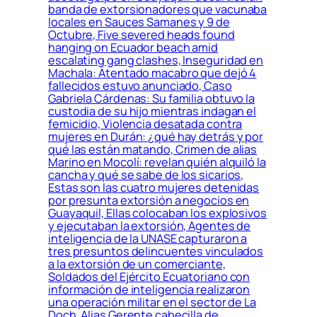
banda de extorsionadores que vacunaba
locales en Sauces Samanes y 9 de
Octubre, Five severed heads found
hanging on Ecuador beach amid
escalating gang clashes, Inseguridad en
Machala: Atentado macabro que dejó 4
fallecidos estuvo anunciado, Caso
Gabriela Cárdenas: Su familia obtuvo la
custodia de su hijo mientras indagan el
femicidio, Violencia desatada contra
mujeres en Durán: ¿qué hay detrás y por
qué las están matando, Crimen de alias
Marino en Mocolí: revelan quién alquiló la
cancha y qué se sabe de los sicarios,
Estas son las cuatro mujeres detenidas
por presunta extorsión a negocios en
Guayaquil, Ellas colocaban los explosivos
y ejecutaban la extorsión, Agentes de
inteligencia de la UNASE capturaron a
tres presuntos delincuentes vinculados
a la extorsión de un comerciante,
Soldados del Ejército Ecuatoriano con
información de inteligencia realizaron
una operación militar en el sector de La
Doch, Alias Gerente cabecilla de