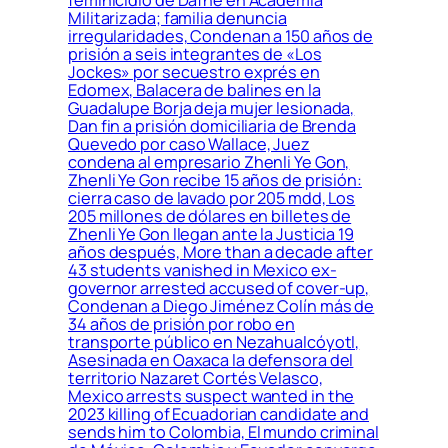
Militarizada; familia denuncia
irregularidades, Condenan a 150 años de
prisión a seis integrantes de «Los
Jockes» por secuestro exprés en
Edomex, Balacera de balines en la
Guadalupe Borja deja mujer lesionada,
Dan fin a prisión domiciliaria de Brenda
Quevedo por caso Wallace, Juez
condena al empresario Zhenli Ye Gon,
Zhenli Ye Gon recibe 15 años de prisión:
cierra caso de lavado por 205 mdd, Los
205 millones de dólares en billetes de
Zhenli Ye Gon llegan ante la Justicia 19
años después, More than a decade after
43 students vanished in Mexico ex-
governor arrested accused of cover-up,
Condenan a Diego Jiménez Colín más de
34 años de prisión por robo en
transporte público en Nezahualcóyotl,
Asesinada en Oaxaca la defensora del
territorio Nazaret Cortés Velasco,
Mexico arrests suspect wanted in the
2023 killing of Ecuadorian candidate and
sends him to Colombia, El mundo criminal