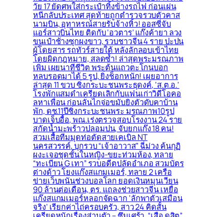
วัย 17 ยัดศพใส่กระเป๋าทิ้งข้างรถไฟ ก่อนเผ่น
หนีกลับประเทศ สุดท้ายถูกตำรวจรวบตัวคาส
นามบิน, อุทาหรณ์สายรับจ้างหิ้ว! ออสซี่จับ
แอร์สาวบินไทย ติดกับ ‘อวตาร’ แก๊งค้ายา ลวง
ขนเป๋าช้างซุกผงขาว, รวบชาวจีน 4 ราย ปะปน
ผู้โดยสาร รถทัวร์สายใต้ หลังลักลอบเข้าไทย
โดยผิดกฎหมาย, สลดซ้ำ! ล่าสุดพระมรณภาพ
เพิ่ม เผยนาทีชีวิต พระต้นแถวตะโกนบอก
หลบรอดมาได้ 5 รูป, ยิ่งช็อกหนัก! เผยอาการ
ล่าสุด 11 ขวบ ซิ่งกระบะชนพระธุดงค์, ‘ส.ต.อ.’
โรงพักแสมดำเครียดเลิกกับแฟนเก่าวิดีโอคอ
ลหาเพื่อน ก่อนลั่นไกจ่อขมับยิงตัวดับคาบ้าน
พัก, ดช.11ปีซิ่งกระบะชนพระ มรณภาพ10รูป
บาดเจ็บอื้อ, พณ.เร่งตรวจสอบโรงงาน 24 ราย
สกัดน้ำมะพร้าวปลอมปน, จับยกแก๊ง 18 คน!
สวมเสื้อทีมมุดท่อตัดสายเคเบิล NT
นครสวรรค์, บุกรวบ “เจ้าอาวาส” ฉี่ม่วง ค้นกุฏิ
ผงะเจอชุดชั้นในหญิง-ขยะท่วมห้อง, ทลาย
“ทะเบียน G เทา” รวบอดีตปลัดอำเภอ สวมบัตร
ต่างด้าว โยงแก๊งสแกมเมอร์, ทลาย 2 เครือ
ข่ายเว็บพนันช่วงบอลโลก ยอดเงินหมุนเวียน
90 ล้านต่อเดือน, ตร. แถลงช่วยสาวจีน เหยื่อ
แก๊งสแกมเมอร์หลอกจัดฉาก ‘ลักพาตัวเสมือน
จริง’ เรียกค่าไถ่ครอบครัว, สาว 24 คิดสั้น
เครียดหนักเรื่องส่วนตัว – ซึมเศร้า, “เสือ ดุสิต”