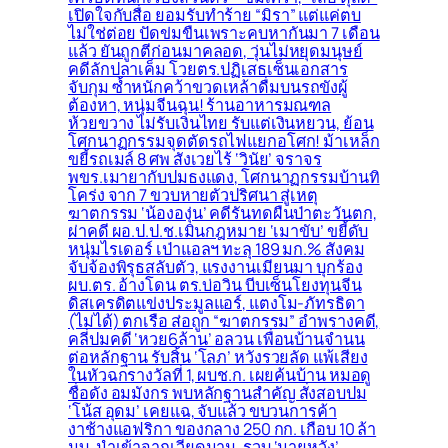
เปิดใจกับสื่อ ยอมรับทำร้าย “มิรา” แต่แค่ตบ
ไม่ใช่ต่อย ปัดข่มขืนเพราะคบหากันมา 7 เดือน
แล้ว ยันถูกตีก่อนมาคลอด, วุ่นไม่หยุดมนุษย์
คดีลักปลาเค็ม โวยตร.ปฏิเสธเซ็นเอกสาร
จับกุม ซ้ำหนักคว้าขวดเหล้าดื่มบนรถขังผู้
ต้องหา, หนุ่มจีนฉุน! ร้านอาหารมณฑล
ห้วยขวาง ไม่รับเงินไทย รับแต่เงินหยวน, ย้อน
โศกนาฏกรรมจุดตัดรถไฟแยกอโศก! ม้าเหล็ก
ขยี้รถเมล์ 8 ศพ สังเวยไร้ ‘วินัย’ จราจร
พขร.เมายากับปมธงแดง, โศกนาฏกรรมบ้านทิ
โคร่ง จาก 7 ขวบหายตัวปริศนา สู่เหตุ
ฆาตกรรม ‘น้ององุ่น’ คดีรันทดผืนป่าตะวันตก,
ผ่าคดี ผอ.ป.ป.ช.เมินกฎหมาย ‘เมาขับ’ ขยี้ดับ
หนุ่มไรเดอร์ เป่าแอลฯ ทะลุ 189 มก.% สังคม
จับจ้องพิรุธสลับตัว, แรงงานเมียนมา บุกร้อง
ผบ.ตร. อ้างโดน ตร.บ่อวิน บีบเซ็นโยงทุนจีน
ดิสเครดิตแข่งประมูลแอร์, แตงโม-ภัทรธิดา
(ไม่ได้) ตกเรือ ส่อถูก “ฆาตกรรม” อำพรางคดี,
คลี่ปมคดี ‘หวย6ล้าน’ อลวน เพื่อนบ้านจำนน
ต่อหลักฐาน รับสิ้น ‘โลภ’ หวังรวยลัด แพ้เสียง
ในหัวฉกรางวัลที่ 1, ผบช.ก. เผยค้นบ้าน หมอดู
ชื่อดัง อมมังกร พบหลักฐานสำคัญ สั่งสอบปม
‘โน้ส อุดม’ เคยแฉ, จับแล้ว ขบวนการค้า
งาช้างแอฟริกา ของกลาง 250 กก. เกือบ 10 ล้า
นบ. นำเข้าจากเวียดนาม, รวบ ‘นายหวัง’