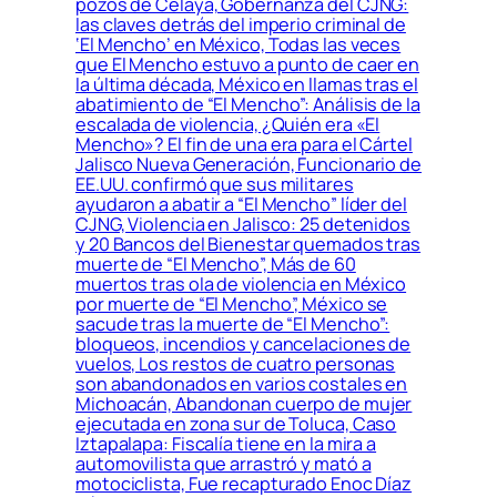
pozos de Celaya, Gobernanza del CJNG:
las claves detrás del imperio criminal de
‘El Mencho’ en México, Todas las veces
que El Mencho estuvo a punto de caer en
la última década, México en llamas tras el
abatimiento de “El Mencho”: Análisis de la
escalada de violencia, ¿Quién era «El
Mencho»? El fin de una era para el Cártel
Jalisco Nueva Generación, Funcionario de
EE.UU. confirmó que sus militares
ayudaron a abatir a “El Mencho” líder del
CJNG, Violencia en Jalisco: 25 detenidos
y 20 Bancos del Bienestar quemados tras
muerte de “El Mencho”, Más de 60
muertos tras ola de violencia en México
por muerte de “El Mencho”, México se
sacude tras la muerte de “El Mencho”:
bloqueos, incendios y cancelaciones de
vuelos, Los restos de cuatro personas
son abandonados en varios costales en
Michoacán, Abandonan cuerpo de mujer
ejecutada en zona sur de Toluca, Caso
Iztapalapa: Fiscalía tiene en la mira a
automovilista que arrastró y mató a
motociclista, Fue recapturado Enoc Díaz