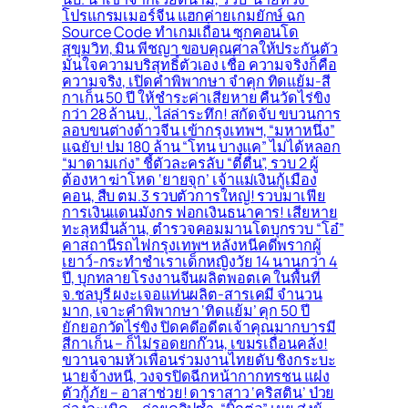
โปรแกรมเมอร์จีน แฮกค่ายเกมยักษ์ ฉก
Source Code ทำเกมเถื่อน ซุกคอนโด
สุขุมวิท, มิน พีชญา ขอบคุณศาลให้ประกันตัว
มั่นใจความบริสุทธิ์ตัวเอง เชื่อ ความจริงก็คือ
ความจริง, เปิดคำพิพากษา จำคุก ทิดแย้ม-สี
กาเก็น 50 ปี ให้ชำระค่าเสียหาย คืนวัดไร่ขิง
กว่า 28 ล้านบ., ไล่ล่าระทึก! สกัดจับ ขบวนการ
ลอบขนต่างด้าวจีน เข้ากรุงเทพฯ, “มหาหนึ่ง”
แฉยับ! ปม 180 ล้าน “โทน บางแค” ไม่ได้หลอก
“มาดามเก่ง” ชี้ตัวละครลับ “ตี๋ตื่น”, รวบ 2 ผู้
ต้องหา ฆ่าโหด ‘ยายจุก’ เจ้าแม่เงินกู้เมือง
คอน, สืบ ตม.3 รวบตัวการใหญ่! รวบมาเฟีย
การเงินแดนมังกร ฟอกเงินธนาคาร! เสียหาย
ทะลุหมื่นล้าน, ตำรวจคอมมานโดบุกรวบ “โอ๋”
คาสถานีรถไฟกรุงเทพฯ หลังหนีคดีพรากผู้
เยาว์-กระทำชำเราเด็กหญิงวัย 14 นานกว่า 4
ปี, บุกทลายโรงงานจีนผลิตพอตเค ในพื้นที่
จ.ชลบุรี ผงะเจอแท่นผลิต-สารเคมี จำนวน
มาก, เจาะคำพิพากษา ‘ทิดแย้ม’ คุก 50 ปี
ยักยอกวัดไร่ขิง ปิดคดีอดีตเจ้าคุณมากบารมี
สีกาเก็น – ก็ไม่รอดยกก๊วน, เขมรเถื่อนคลั่ง!
ขวานจามหัวเพื่อนร่วมงานไทยดับ ชิงกระบะ
นายจ้างหนี, วงจรปิดฉีกหน้ากากทรชน แฝง
ตัวกู้ภัย – อาสาช่วย! ดาราสาว ‘คริสติน’ ป่วย