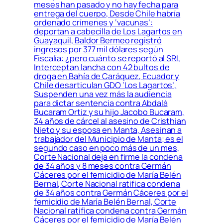
meses han pasado y no hay fecha para
entrega del cuerpo, Desde Chile habría
ordenado crímenes y ‘vacunas’:
deportan a cabecilla de Los Lagartos en
Guayaquil, Baldor Bermeo registró
ingresos por 377 mil dólares según
Fiscalía: ¿pero cuánto se reportó al SRI,
Interceptan lancha con 42 bultos de
droga en Bahía de Caráquez, Ecuador y
Chile desarticulan GDO ‘Los Lagartos’,
Suspenden una vez más la audiencia
para dictar sentencia contra Abdalá
Bucaram Ortiz y su hijo Jacobo Bucaram,
34 años de cárcel al asesino de Cristhian
Nieto y su esposa en Manta, Asesinan a
trabajador del Municipio de Manta; es el
segundo caso en poco más de un mes,
Corte Nacional deja en firme la condena
de 34 años y 8 meses contra Germán
Cáceres por el femicidio de María Belén
Bernal, Corte Nacional ratifica condena
de 34 años contra Germán Cáceres por el
femicidio de María Belén Bernal, Corte
Nacional ratifica condena contra Germán
Cáceres por el femicidio de María Belén