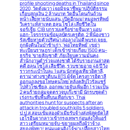
profile shooting deaths in Thailand since
2020, วัดดังผวา เจอมิจฉาชีพมาปฎิบัติธรรม
เกือบสูญเงิน 2 ล้านบาท วัดอื่นโดนกันถ้วน
หน้า เสียหายนับแสน, เปิดอีกมุม! หมอพรทิพย์
วิเคราะห์สาเหตุ ฮลุน โซโล่ เสียชีวิตใน
จอร์เจีย, CIB บุกรวบเครือข่ายจีนเทา แอบ
แฮก-โจรกรรมข้อมูลบัตรเครดิต, 2 พี่น้องชาว
รัสเซียหายตัวปริศนา ส่อลางไม่ดี พบรถ จยย.
ถูกฝังดินในป่าช้าเก่า, ‘พ่อไทยทิพย์’ เขย่า
ทะเบียนราษฎร! เด็กเข้าข่ายเกือบ 1500 คน–
ธุรกิจ ‘ขายสัญชาติ’ ภัยเงียบความมั่นคง,
สำนักงานตำรวจแห่งชาติ ได้รับรายงานล่าสุด
คดี ฮลุน โซโล่ เสียชีวิต, รวบชายอายุ 48 ปี วิ่ง
ราวกระเป๋าใบละ 1 แสน นักท่องเที่ยวอิตาลี,
ดราม่าต่างชาติบน BTS ผู้จัดโครงการอิตาลี
ออกแถลงขอโทษคนไทย หลังคลิปไวรัลแชร์
ไปทั่วโซเชียล, ออกหมายจับเพิ่มอีก 1 รวมเป็น
2 คนร้ายถล่มจุดตรวจบูเก๊ะซามี นักรบชุดดำ
เร่งกระชับพื้่นที่บนเทือกเขา, Thai
authorities hunt for suspects after an
attack in troubled south kills 5 soldiers,
ป.ป.ส.สอบเข้มสองผัวเมียรับจ้างส่งพัสดุยัดไส้
เฮโรอีนจากลาวเข้ากรุงเทพฯ ก่อนส่งให้แอร์
สาว เตรียมหมายจับ-ขยายผลถึงผู้ว่าจ้าง,
สยองพัทยา! หนุ่มแดนจิงโจ้ฆ่าเปลือยสาวไทย