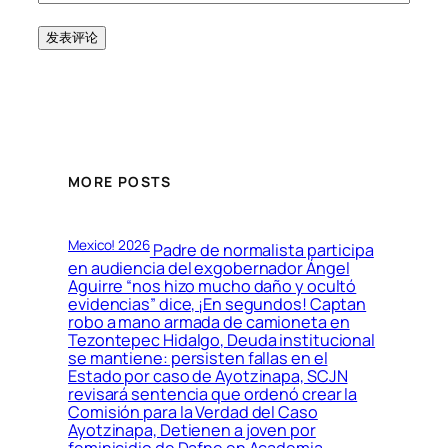
MORE POSTS
Mexico! 2026
Padre de normalista participa
en audiencia del exgobernador Ángel
Aguirre “nos hizo mucho daño y ocultó
evidencias” dice, ¡En segundos! Captan
robo a mano armada de camioneta en
Tezontepec Hidalgo, Deuda institucional
se mantiene: persisten fallas en el
Estado por caso de Ayotzinapa, SCJN
revisará sentencia que ordenó crear la
Comisión para la Verdad del Caso
Ayotzinapa, Detienen a joven por
feminicidio de Dafne en Academia