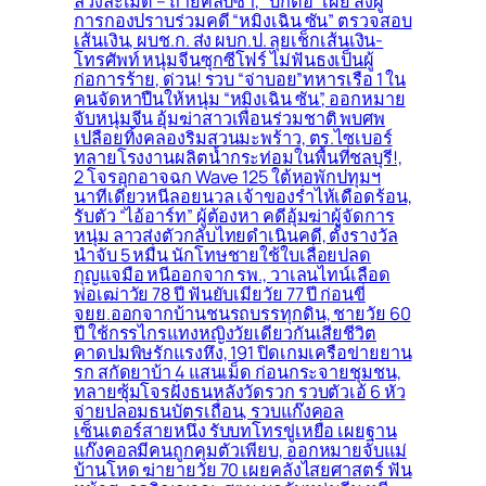
ล่วงละเมิด – ถ่ายคลิปซ้ำ, “บิ๊กต่อ” เผย ส่งผู้
การกองปราบร่วมคดี “หมิงเฉิน ซัน” ตรวจสอบ
เส้นเงิน, ผบช.ก. ส่ง ผบก.ป. ลุยเช็กเส้นเงิน-
โทรศัพท์ หนุ่มจีนซุกซีโฟร์ ไม่ฟันธงเป็นผู้
ก่อการร้าย, ด่วน! รวบ “จ่าบอย”ทหารเรือ 1 ใน
คนจัดหาปืนให้หนุ่ม “หมิงเฉิน ซัน”, ออกหมาย
จับหนุ่มจีน อุ้มฆ่าสาวเพื่อนร่วมชาติ พบศพ
เปลือยทิ้งคลองริมสวนมะพร้าว, ตร.ไซเบอร์
ทลายโรงงานผลิตน้ำกระท่อมในพื้นที่ชลบุรี!,
2 โจรอุกอาจฉก Wave 125 ใต้หอพักปทุมฯ
นาทีเดียวหนีลอยนวล เจ้าของร่ำไห้เดือดร้อน,
รับตัว “ไอ้อาร์ท” ผู้ต้องหา คดีอุ้มฆ่าผู้จัดการ
หนุ่ม ลาวส่งตัวกลับไทยดำเนินคดี, ตั้งรางวัล
นำจับ 5 หมื่น นักโทษชายใช้ใบเลื่อยปลด
กุญแจมือ หนีออกจาก รพ., วาเลนไทน์เลือด
พ่อเฒ่าวัย 78 ปี ฟันยับเมียวัย 77 ปี ก่อนขี่
จยย.ออกจากบ้านชนรถบรรทุกดิน, ชายวัย 60
ปี ใช้กรรไกรแทงหญิงวัยเดียวกันเสียชีวิต
คาดปมพิษรักแรงหึง, 191 ปิดเกมเครือข่ายยาน
รก สกัดยาบ้า 4 แสนเม็ด ก่อนกระจายชุมชน,
ทลายซุ้มโจรฝั่งธนหลังวัดรวก รวบตัวเอ้ 6 หัว
จ่ายปลอมธนบัตรเถื่อน, รวบแก๊งคอล
เซ็นเตอร์สายหนึ่ง รับบทโทรขู่เหยื่อ เผยฐาน
แก๊งคอลมีคนถูกคุมตัวเพียบ, ออกหมายจับแม่
บ้านโหด ฆ่ายายวัย 70 เผยคลั่งไสยศาสตร์ ฟัน