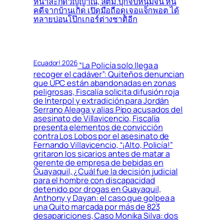
หน้าสะกดวิญญาณ, สตม.บุกจับหนุ่มจีน หนี
คดีจากบ้านเกิด เปิดมือถือดูเจอแจ็กพอต ได้
ทลายบ่อนโป๊กเกอร์ต่างชาติอีก
Ecuador! 2026
“La Policía solo llega a
recoger el cadáver”: Quiteños denuncian
que UPC están abandonadas en zonas
peligrosas, Fiscalía solicita difusión roja
de Interpol y extradición para Jordán
Serrano Aleaga y alias Pipo acusados del
asesinato de Villavicencio, Fiscalía
presenta elementos de convicción
contra Los Lobos por el asesinato de
Fernando Villavicencio, “¡Alto, Policía!”
gritaron los sicarios antes de matar a
gerente de empresa de bebidas en
Guayaquil, ¿Cuál fue la decisión judicial
para el hombre con discapacidad
detenido por drogas en Guayaquil,
Anthony y Dayan: el caso que golpea a
una Quito marcada por más de 823
desapariciones, Caso Monika Silva: dos