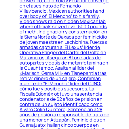
de México, Colombia y Ecuador converge
en el asesinato de Fernando
Villavicencio, Mexican authorities hand
over body of ‘El Mencho’ to his family,
Video shows raid on hidden Mexican lab
where officials seized over 5000 pounds
of meth, Indignación y consternación en
la Sierra Norte de Oaxaca por feminicidio
de joven maestra en Lachichina, Fuerzas
armadas capturan a ‘El Lexus’ líder de
Operativa Ranger del Cártel del Golfo en
Matamoros, Aseguran 8 toneladas de
autopartes y dosis de metanfetamina en
la Cuauhtémoc, Asaltan al líder del
«Mariachi Gama Mil» en Tlanepantla tras
retirar dinero de un cajero, Confirman
muerte de “El Mencho” líder del CJNG:
cómo fue y posibles sucesores, La
FiscalíaEdoméx obtuvo una sentencia
condenatoria de 62 años de prisión en
contra de un sujeto identificado como
Álvaro Colín Quintero, Sentencian a 28
años de prisión a responsable de trata de
una menor en Atizapán, Feminicidios en
Guanajuato: hallan cinco cuerpos en