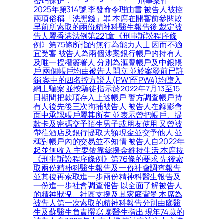
密码保护：
刑事案件2025年第314號 李發命令理由書 被告人被控兩項俗稱「洗黑錢」罪 本席在開審前參閱較早前所索取的兩份精神科醫生報告後 裁定被告人屬香港法例第221章《刑事訴訟程序條例》第75條所指的無行為能力人士 因而不適宜受審 被告人為兩個涉案銀行帳戶的持有人及唯一授權簽署人 分別為滙豐帳戶及中銀帳戶 兩個帳戶均由被告人開立 並於案發前已註銷 案中的四名控方證人(PW1至PW4)均墮入網上騙案 並按騙徒指示於2022年7月13至15日期間把款項存入上述帳戶 警方調查帳戶持有人後先後三次拘捕被告人 被告人在錄影會面中承認帳戶屬其所有 並表示曾把帳戶、提款卡及密碼交予陌生男子或朋友使用 又曾被帶往酒店及銀行提取大額現金並交予他人 並稱對帳戶內的交易並不知情 被告人自2022年起並無收入 主要依靠綜援金維持生活 本席按《刑事訴訟程序條例》第76條的要求 先後索取兩份精神科醫生報告及一份社會調查報告 並其後再索取進一步兩份精神科醫生報告及一份進一步社會調查報告 以全面了解被告人的精神狀況、社區支援及其家庭背景 本席為被告人第一次索取的精神科報告分別由廖醫生及蘇醫生負責撰寫 廖醫生指出 現年74歲的被告人自2025年中在小欖精神病治療中心接受評估期間持續出現誇大妄想症狀 包括聲稱擁有建築公司、管理多個元朗地盤、購買土地達7000萬元 以及管理十輛的士及跨境車隊 並被診斷患有伴隨行為及心理症狀的認知障礙症 廖醫生續指 雖然妄想症狀持續 但被告人在羈押期間並無暴力或擾亂的情況出現 社會調查報告由社會福利署青山醫院醫務社會服務組的社會工作主任Miss Wong撰寫 報告顯示 被告人與三名成年子女關係非常疏離 子女均拒絕參與被告人的福利安排 亦確認被告人從未擁有任何公司、地盤或的士 被告人曾因長期賭博而欠下巨額債務 最終變賣所有物業 現獨居於天水圍公屋 並於2017至2024年間領取長者生活津貼 探訪紀錄顯示 被告人缺乏家庭支援 其誇大妄想與欠缺病識感持續存在 並曾有暴力行為 Miss Wong認為 被告人對接受法定監管極為抗拒 因而令監護令的執行成效存疑 她認為被告人較適宜接受精神科醫院治療 綜合以上所述 本席注意到精神科醫生與社工在被告人的福利安排上提出不同建議：兩名精神科醫生認為被告人毋須住院 並認為監護令較為適合 相反 社工則認為監護令不可行 鑑於兩者意見出現明顯分歧 本席認為有必要索取進一步的精神科報告及社會調查報告 以釐清被告人的最新精神狀況 以及醫院令或監管和治療令的可行性 從而作出最符合被告人利益的處置, 旺角登打士街1號一間酒店對開 8日早上11時34分 一名女子疑由高處墮下 昏迷不醒 救護員接報到場 證實女事主當場死亡 警方初步調查後 證實55歲姓吳女事主為酒店租客 警方在其房間檢獲遺書 消息指 女事主獨身無子女 任職文員 生前受財務問題、濕疹、皮膚敏感及失眠所困, 黃大仙血案 寧靜的周六早上 黃大仙上邨昭善樓不少街坊還在夢鄉 一串斷斷續續的淒厲慘叫聲 氣氛驟然遽變 有昭善樓15樓女住戶憶述 當時聽到慘叫聲 不久歸於死寂 直至大批警員到場 走廊再嘈雜起來 她步出走廊赫見一地鮮血 方知曾有人遇襲重傷 形容：「個心仲震緊」, 刑事案件2025年第840號 鄧文廸判刑理由書 被告人承認一項「與未成年少女發生性行為」罪 被告人求情時聲稱 主觀相信該少女年之年齡為16歲或以上 案情：女童X於2011年7月出生 於2024年11月3日 女童X 13歲 X與劉姓男子於2023年認識 劉某與被告人是朋友 被告人透過社交軟件Threads和Instagram接觸X X與被告人在此之前並無任何接觸 被告人知道劉某與X是朋友 於2024年11月3日晚上 X登上被告人的兩門四座位黃綠色車輛 被告人隨即駕車前往某地 被告人把車輛停在某不知名地點後 被告人面向坐在前座的X X說被告人脫去X的褲子及內褲 並脫下自己的褲子 2024年12月6日 警方以「與未成年少女發生性行為」罪名拘捕被告人 在警誡下 被告人自願表示「條女同我講佢07年08年出世」 被告人背景及求情：被告人現年36歲 在香港出生 與年逾70歲的父親、年逾60歲的母親及孖生兄長同住 辯方指被告人與家人關係密切 一向孝順父母 並為家庭提供精神及經濟上的支持 審訊期間 亦有家人及朋友到庭陪伴 顯示被告人具有一定的家庭及社交支援網絡 被告人以往沒有刑事定罪紀錄 本案屬其初犯 他具大專學歷 辯方呈交被告人就學時期的證書及成績表 指其在校期間品行端正、勤奮向學 曾獲師長評為忠厚、認真及樂於學習 辯方指 本案的司法程序歷時約一年半 已對被告人的生活、工作及精神狀況造成重大影響 本案與其過往的品行及生活表現並不相符 屬一次性的失足行為 辯方呈交五封求情信 分別由被告人的多年好友、母親、女友、朋友及被告人本人撰寫 各信大致形容被告人為人善良、內斂、有禮、對工作負責、孝順父母及重視朋友 並無不良嗜好 其親友表示 被告人在事件發生後感到羞愧、懊悔及承受相當心理壓力 亦承諾日後會繼續給予支持及督促 被告人在親自撰寫的求情信中表示 他從未預料自己會觸犯刑事法例 對自己的行為深感後悔 並感謝家人、女友及朋友一直支持 他承諾會汲取教訓 重新生活及回饋社會, 傷亡訴訟2025年第227號 原告人蘇書幼 被告人懲教署 判決書 2025年9月 原告人入稟本法院向被告人追討人身傷亡賠償 背景：原告人於2001年偷渡到香港產子 因非法居留罪而被判處監禁6個月 根據申索陳述書 原告人聲稱於監禁期間 曾被強行還押於小欖精神治療中心 並注射藥物(原告人指稱為「傻仔針」) 導致她在2001年底誕下的兒子患有中度弱智和腦癇症 原告人要求被告人為上述指稱事件向她賠償 根據其2025年10月9日的損害賠償陳述書 申索賠償包括聲稱兒子的痛苦和「永久性失去人生樂趣及生活情趣」以及「永久性失去工作能力」 所指「特別損害賠償」則包括「這些年我同兩個女兒為照顧兒子(所承受的苦難和折磨)及這些年我全力照顧兒子(失去婚姻、失去事業、無法工作)」等, 科大內地生杜茂森(20歲 學生)涉愚人節在社交媒體發布訊息 揚言要殺死10人 被告透露在遼寧大連出生 2023年來港就入讀科技大學計算機延伸人工智能學位 辯方盤問時形容身高有約1.9米的被告是「身形熊人咁大 但純似小羔羊」辯方續指 被告拘留期間 曾因精神狀態及情緒緊張 兩度被送到將軍澳醫院, 武漢市前高官兒子肖銳涉為父在港洗黑錢6400萬判囚! 區域法院刑事案件2025年第425號 被告人肖銳判刑理由書 被告人肖銳於本席前經審訊後被裁定5項控罪罪名成立 包括4項俗稱“洗黑錢”罪及1項“使用虛假文書的副本”罪 本案的相關案情 本席於裁決理由書經已作出詳細描述 在此不贅。被告人的父親肖军曾任武漢市檢察院反瀆職調查局局長 內地基建承建商湖北國潤實業投資有限公司(國潤)董事姚谦 為想取得武漢抽水站建造項目合約 曾向肖軍求助 肖軍向姚索400萬元人民幣賄款。被告人背景及求情 被告人現年37歲 1989年1月29日於武漢出生 為家中獨子 他已婚 育有1女 現年6歲 太太與女兒現居深圳。被告人的母親项锦蓉於1間國內醫院任文職職位 據稱亦有從商 被告人的父母現正於內地被調查。被告人於2004年15歲時前往澳洲讀中學 並於2013年6至7月大學畢業後回國 於武漢管理1間研發及生產激光焊接設備的公司 月薪人民幣12000元 其後曾於香港投資與友人共同開設公司 涉及包括資產管理 證券及房地產 但成績未如理想 嚴重虧蝕數千萬港元 最後結業。被告人過往並沒有任何刑事定罪紀錄。代表被告人的蔡資深大律師陳詞 指就本案而言 被告人於2023年9月13日被廉政公署拘捕 2024年6月12日被落案起訴。因為本案的緣故 被告人從被起訴至今未曾與家人聯絡或相見。太太現在獨力撫養女兒 不免面對種種生活困難。就被告人來說 他已經錯過了陪伴女兒度過塑造期、見證她成長的珍貴時光。預期被告人將要面對非短暫的刑期 他必然會錯過見證女兒長大成人的經過。他的父母年紀亦不輕 被告人能否獲釋後與他們團聚亦成疑問, 近日 香港高等法院官網披露了一份判決書 將趙薇前夫黃有龍拖延多年、涉及數億港元中介服務費及利息的跨境賭債糾紛 再度拉回公眾視野 黃有龍此次賭債糾紛 需從2015年初說起 彼時 黃有龍兼具多重公眾身份 為人所熟知的是其為影視明星趙薇配偶 名下配備私人飛機 常年往來海外從事投資與休閒活動 原告蔡一鳳的工作任務則是招攬高凈值客戶、協調賭場貴賓博彩信貸 2015年2月下旬 在蔡一鳳的安排下 黃有龍前往珀斯皇冠賭場(以下簡稱「皇冠」)參與賭博 並向蔡一鳳申請大額籌碼信貸 因黃有龍當時已在多家賭場背負存量賭債 皇冠集團內部風控拒絕直接向其發放大額信貸額度 要求蔡一鳳尋找第三方承接這筆信貸業務風險 依托蔡一鳳的人脈紐帶等特殊資源 一項精心設計的「內部賭場安排」隨即落地 用以規避皇冠直接放貸的風險 2015年2月25日 黃有龍飛抵珀斯 攜4000萬澳元籌碼入場 僅兩天時間 這筆巨額籌碼便輸個精光 黃有龍旋即要求追加信貸 於是 蔡一鳳和林、司二人再度運作 利用林、司應得的賭場中介傭金進行抵消 使黃有龍再度獲得2000萬澳元籌碼 戲劇的是 這2000萬澳元同樣在短短幾天內很快就輸光 至此 黃有龍6天之內便輸光了6000萬澳元 赵薇与黄有龙2008年结婚 2010年诞下女儿“小四月” 两人曾联手活跃于资本市场 2024年12月28日 赵薇宣布与黄有龙离婚多年 两人婚姻关系在法律上早已解除 据报道 赵薇发文当天 黄有龙被追债 一家名为智择创投有限公司入禀香港高等法院 要求黄有龙归还欠款共计7.53亿港币 外界认为 港媒以“赵薇丈夫”称呼黄有龙 赵薇宣布离婚是拒绝因黄有龙的债务问题被继续牵连, 警方全力打擊工廈不法跨境毒品活動 西九龍總區重案組於今日凌晨時份採取雷霆行動 突擊搜查紅磡區內3幢目標工業大廈 辦案人員成功搗破3間掩人耳目的派對房間(Party Room) 揭發有人在內大搞「毒品派對」 當場檢獲5款不同種類的懷疑毒品 並拘捕至少19男7女 案情顯示 涉案的不法分子手段極其隱蔽 該派對房間的主持人以工廈作掩護 暗中在上址經營具相當規模的「高級私竇」 為了吸引豪客並增加收入 負責人更公然聘請多名「女公關」在場內穿梭招呼客人 據了解 該私竇的收費昂貴 光顧的顧客中不乏海內外的富貴人家 而當場落網的大部份被捕男女 均是持有雙程證到港的內地訪客, 高等法院原訟法庭小額錢債審裁處上訴案件2026年第20號 申索人(答辯人)律政司司長訴被告人(上訴人)鄭小魚判決理由書 背景 被告人於2022年5月下旬 在荷蘭旅遊期間遇劫 因此向中國大使館求助 最終在中國大使館的安排下 獲取一些生活費用 以及回港機票 申索人是律政司 代表香港特別行政區政府 律政司的案情指被告人跟中國大使館簽訂了一份還款承諾書(“該還款承諾書”) 其內容明文規定被告人須向香港特別行政區政府作出還款 而欠款金額為港幣51649.45 這是中國大使館向被告人提供的各種協助所產生的 雖然香港特別行政區政府並不是該還款承諾書的簽約方 根據《合約(第三方權利)條例》(香港法例第623章)第4(1)(b)條 香港特別行政區政府在該還款承諾書中明確獲得利益 因此有權透過法律程序強制執行該承諾書的條款, 韓國人氣男團SEVENTEEN成員Mingyu金珉奎今日上午11時出席尖沙咀海港城的宣傳活動 有網民在社交平台Threads發文 指凌晨零時已有約500人在海港城外的街頭通宵排隊 場面相當墟冚 至早上粉絲獲准進入商場 惟有人等候期間疑大便失禁 在場人士連忙舉噴霧驅散臭味, 元朗警區特別職務隊昨日於區內展開代號「火石」(FLINTSTONE)的打擊非法賣淫活動行動 行動中 人員共拘捕24名內地女子 年齡介乎16至44歲 其中一名女子被捕時身穿阿根廷球星美斯的10號球衣, 土瓜灣有人倒斃屋內 今日早上10時59分 土瓜灣道78號定安大廈一單位傳出臭味 揭發死者全身赤裸浸在浴桶內 明顯死亡一段時間 經調查後證實死者是53歲姓翁女住客 據了解 死者獨居 租住上址超過兩年 生前於一家夜冷舖工作超過20年 由於最近兩個月沒有交租 地產代理今早上門了解, 區域法院刑事案件2023年第384號 嚴御風裁決理由書 被告人在本席席前面對4項俗稱「洗黑錢」罪 他否認所有控罪並親自出庭作供 簡單而言 控方認為被告人竟然在其仍然是大學生時代持有及操控4個分別有多達$677100(控罪一)、$62900(控罪二)、$1533850(控罪三)及$118710(控罪四)存款進入的戶口 控方的證據亦支持 被告人在案發相關時段的報稅紀錄 分別顯示沒有、$161940及$67559的收入 而這等數額均不能解釋以上多且頻密的存款 被告人個人亦沒有物業或其他資產 換句話說 控方的案建基於：「20.倘若法庭拒絕接納被告的證供 控方證據足以證明其收入及財政背景與他在各控罪所處理的財產並不相稱 他有理由理由相信該等控罪金額全部或部分屬於可公訴罪行的得益 即便法庭接納被告出售父親攝影器材套現的說法 控方仍能成功證明被告有合理理由相信各控罪至少部分的金額屬於可公訴罪行的得益 」(後加強調)據了解 控方的立場是即使法庭接納被告人有出售父親送給他的攝影器材套現 餘數也可構成「洗黑錢」 畢竟 依控方之說被告人所謂「出售套現」也只有90多萬元 當然 戶口中有出現過合法活動不代表全部款項都是合法的接收 是故控方認為被告人有理由相信涉案金額有部分(即售賣器材套現外的餘數款項)是從可公訴罪行的得益而因為處理這部分款項而觸犯「洗黑錢」罪行, 深水址鬧市驚現鱷魚 昨日一條約1.5米長暹羅鱷被發現在大埔道54號大廈一樓陽台 嚇煞住戶 事後警方追查鱷魚的飼主下落 並於今日凌晨進入鄰廈一個單位 檢獲多隻爬蟲類動物 部分屬瀕危物種 拘捕一名35歲姓鍾本地女子 漁護署人員在單位內發現共63隻爬行、兩棲及節肢動物 連同早前捕獲的一條鱷魚 人員檢獲30隻屬《瀕危野生動植物種國際貿易公約》附錄列明的瀕危爬行動物 包括屬《公約》附錄I的三隻圓尾蜥 及屬《公約》附錄II的10隻龜、10隻蜥蜴及六條蛇 涉及的物種包括亞達伯拉象龜、草原巨蜥、紅尾蚺及緬甸蟒等, 2021至2025年 中小學學生懷疑輕生身亡個案累計達141宗 去年有31宗全港中小學學生懷疑自殺身亡的個案 當中中學生佔總個案數目約90% 小學生個案則佔約10% 男學生佔總個案數目約59% 女學生則佔約41% 相關研究指出 自殺包括企圖自殺是一個複雜問題 由多方面因素互相影響而成 主要來自人際關係 包括家庭、社交或感情方面問題 及個人問題 如學習及學校適應、抑鬱情緒及精神病等 而每個個案背後原因不盡相同, 區域法院刑事案件2025年第425號 肖銳裁決理由書 本案涉及1名原籍中國武漢 父親為當地的政府官員的人士 他經投資入境計劃獲得香港居留權 控方指控他於申請投資入境計劃時 行使虛假文書副本 及之後在香港處理多筆來歷不明的款項 辯方案情 就其背景資料 被告人指他於1989年於武漢出生 為家中獨子 現年37歲 已婚 育有1女兒 現年6歲 他於2004年15歲時前往澳洲讀中學 並於2013年6至7月大學畢業後回國 被告人的父親(肖军)曾任武漢市監察院反瀆職調查局局長 現正被調查；被告人對肖军的政府及政治網絡並不熟悉 亦未曾參與其官方宴會或社交活動 被告人的母親(项锦蓉)為商人 曾經營3間公司 分別名為銳澤、武漢市金梅園林綠化有限公司及湖北省錦新源電力工程有限公司 銳澤為1間研發及生產激光焊接設備的公司 起初由母親與其他合夥人成立 其後母親於2013年透過收購其他合夥人的股份增至持股70% 再由被告人接手其股份並管理該公司 被告人並無參與金梅園林及錦新源的業務 對此兩間公司認知不多 亦不知母親的身分或職位 對母親的商界朋友亦不熟悉 但母親曾告知被告人 2013年至2018年間她自金梅園林每年獲得數百萬元收入；錦新源於2000年已成立 她於2016年曾從錦新源收取2,000萬元的現金分紅 由於擔心受內地調查 他不欲與母親過多聯繫 故無法就金梅園林及錦新源事宜提供文件證明 盤問及覆問時被告人才提及母親一直於醫院任職 起初擔任手術室護士 其後轉為文職, 裁判法院上訴案件2025年第251號 上訴人陳偉聰判案書 上訴人承認一項營辦賭場罪 被判處8星期監禁 上訴人承認的案情顯示 2024年12月12日2314時 警方派出警員喬裝賭客到案發單位進行臥底行動 該單位位於工業大廈內 面積約450平方呎 內有一張德州撲克桌及一張電動麻雀桌 當時在場者包括上訴人、同案的第二被告、八名男子及一名女子 上訴人向臥底警員打招呼 收取其2,000元標記鈔票 並兌換成面值2000元的籌碼 約於2315時 撲克遊戲開始 由第二被告擔任荷官 臥底警員與七名男子及一名女子為賭客 上訴人起初沒有參與該輪撲克遊戲 完成一輪撲克遊戲後 第二被告暫時離開案發地點 上訴人接替其成為荷官 撲克遊戲繼續進行 約15分鐘後 第二被告返回並再次接替荷官職務 上訴人則改為以賭客身分參與遊戲 期間 有兩名男子離開且未再返回 另有一名男子進入並參加遊戲 2024年12月13日0016時 臥底警員假裝要使用洗手間 並為持賭博授權令的警員開門突擊搜查 當時上訴人、第二被告、七名男子及一名女子正圍繞撲克桌 調查顯示 上訴人為案發地點負責人 負責管理場地、接待賭客及提供賭博籌碼兌換服務 上訴人於0020時被捕 求情 辯方求情時指上訴人現年27歲 大學畢業 家中有父母及外婆 是家中經濟支柱 他曾於統計處任職非公務員合約的員工 月入約21000元 判刑時則無業 辯方稱上訴人熱愛德州撲克 以月租9,000元租用案發單位 其中一個目的是作休閒場所 供同好進行德州撲克牌娛樂 並非以盈利為主要目的 辯方強調本案賭場規模不大、營運時間短 請求法庭考慮非監禁式刑罰, 區域法院刑事案件2025年第89號莊曉斌判刑理由書被告經審訊後被裁定一項猥褻侵犯另一人罪罪名成立 違反《刑事罪行條例》(第200章)第122(1)條 被告案發時18歲 現年20歲 案情摘要本案發生於2024年1月1日凌晨 被告與事主X 以及數名朋友 於證人控方第二證人住所內聚會、吃晚飯、飲酒及慶祝跨年 及後各人進入控方第二證人住所的睡房 睡房面積不大 環境擠迫 燈光昏暗 事主當時上身穿白色T恤及胸圍 下身只穿內褲 並以被子遮蓋下半身 案發可分為兩個階段 第一階段發生於房內仍有多人在場之時 被告先以手彈事主右腳腳趾 事主即時把腳縮回被內 並以言語表示「唔好搞我」 其後 被告再把手伸入被內 隔着內褲觸碰事主的陰部一下 事主即時捉住被告的手並把之揈開 再次以言語要求被告停止 第二階段發生於其他人離開房間及單位後 房內只餘事主與被告之時 事主在半睡半醒之間 感到有人隔着內褲觸碰其臀部 繼而有人揭開其內褲 其後 被告扯高事主的T恤及胸圍 令其乳頭外露 再以口吸啜其右邊乳頭約十多秒 被告又嘗試親吻事主嘴部 事主把頭轉開後 被告改為親吻其右頸 被告的個人背景及求情 被告於2005年10月16日在香港出生 現年20歲 案發時18歲 報告顯示 被告出生後曾返回福建生活及就讀 至2016年來港與父母同住 被告來自基層家庭 父親任職地盤工人 母親於2025年7月病逝 另有一名兄長居於內地 與被告甚少聯絡 被告小學階段表現尚可 升讀中學後學業及行為表現轉差 曾因打架及恐嚇同學而被記過 報告指出 被告性格較衝動 自制能力不足 被告其後入讀青年學院 於2024年7月完成商業職專文憑課程 並於案發後曾任職吊機操作員 月入約港幣25000元 本席接納被告案發前有一定良好品格及更生基礎, KOL女實習醫生被捕, 女被告吳為宜(30歲 報稱辦公室助理)被控於2026年1月11日於藍田啟田商場惠康超級市場偷竊22包貓糧、22罐貓糧及5包紙碟 總值778元 另被控於同日在觀塘警署搜查室管有一個煙彈載有0.62克液體內含尼古丁 辯方求情稱 被告一直參與流浪貓救助工作 並呈上香港愛護動物協會義工「貓婆」的求情信 指二人向來會在西營盤日夜輪班照顧流浪貓 被告亦會自資購買貓糧 信中提及 被告早前撿到一隻患嚴重腹膜炎的貓「肥妹」 雖收入只有1.4萬元 仍支付2萬元醫院訂金 涉案貓糧並非自用 其家中亦沒有飼養貓 而是因涉案貓糧含益生菌用作救助該貓, 醫管局今日最新宣布已即時解僱明愛醫院一名KOL女實習醫生 涉事的女實習醫生姓黎、洋名Angel 24歲本地女子 被揭涉及多次行為不當 包括違規用X光機為自己照膝頭 要求正在屯門醫院當值的醫生男友 跨區到她當時實習的律敦治醫院幫忙 擅用他人帳號登入臨床醫療系統 瀏覽屯門醫院的病人紀錄, 《2023全港拾荒者研究調查報告》推算 全港拾荒者人數介乎2791至3456人 每天回收量介乎138.17噸至159.25噸 調查顯示 整體拾荒者工作年期中位數已增至7年 每周工作中位數為7天 平均每日買賣增至2.64次 工作時數增至5.27小時, 年屆75歲的鄧婆婆 自2003年「沙士」起開始拾荒 每一晚 鄧婆婆拖着沉重的發泡膠箱和紙皮 游走太子及旺角一帶的路面穿梭 長年累月的勞損 導致她嚴重駝背 推車時幾乎整個人彎成90度 躬着身推車 幾乎連前方的路也看不清 鄧婆婆並非無親無故 可是年屆76歲丈夫亦已失去工作能力 3名兒子雖已出身 且各自成家 惟自顧不暇 難以給予家用 她直言「自己(3個兒子)都顧唔掂 會顧你？」兩老無依無靠 鄧婆婆只能自食其力 繼續在街頭苦幹 慨嘆「好淒涼 一生一世都好淒涼 如果唔淒涼 我幾十歲就唔做啦 」, 5月份的一個晚上 記者在觀塘與一名不願透露姓名的女士細說其拾荒之路 她當時身穿反光衣 忙於在瑞和街街市一帶執拾紙皮 她的手推車上滿載大大小小的紙箱、紙皮 收集堆疊好後 便彎身推車往附近祟仁圍的垃圾站整理 她憶述 廿幾卅年以來 已聽聞有3、4個拾荒者發生車禍 「畀車撞倒去咗醫院瞓咗覺啦‥‥‥有啲連車仔都畀人車爛 」但她直言「梗係路邊行啦 行人路行唔怕畀人鬧呀？」這位女士的拾荒的「年資」很淺 曾經做過酒店、多間酒樓樓面、但因社會運動及疫情 2019年起為了供養3名子女讀書 才外出四處回收紙皮 時至今日 即使其中有子女已順利畢業 並在知名會計師樓羅兵咸工作 她仍不能退下來 堅持為另一名正修讀護理系的幼女籌措學費和宿舍費 她直言「咁我要交學費啊 個個讀5年 唔使交學費咩？一年6萬 連埋宿舍要6萬元 唔使交學費 唔使食飯咩？」, 裁判法院上訴案件2025年第262號 上訴人龍臘梅判案書 上訴人作證時38歲 她與第一任前夫於2009年7月透過網絡聊天認識 同年9月到青島與他定居 並於2010年8月誕下兒子 她於2018年1月與前夫離婚 因前夫酗酒和動手 2023年2月至3月 上訴人透過微信搖一搖小程序認識證人陳偉倫(控方證人) 上訴人感到自己年紀不小 想盡快結婚生子 她與證人確認過希望以結婚為目的交往 他們透過微信短訊和微信語音發展關係 於2023年5月11日 上訴人於深圳與證人首次見面 由於上訴人覺得證人的外型很符合她的審美 於是第二天她問證人要不要與她結婚 而當時證人亦回答可以 於2023年6月12日 她與證人到貴州 目的是回去上訴人的家鄉結婚 翌日(6月13日)他們去登記結婚 因為上訴人想在鄉下多留一兩天 證人就乘車回廣州 因時間太晚 上訴人替證人安排了廣州的住宿 於6月14日 證人回港 於2023年6月15日 二人在深圳見面 並發生性關係 之後至同年9月 二人保持以微信聯絡 於2023年9月20日 上訴人去香港找證人 同年9月26至10月3日 上訴人來港 期間有與證人食飯並去酒店「開房」 之後兩個月 上訴人也有來港 2024年1月20日 上訴人在微信對證人說「親愛嘅老公 28號係我生日 －齊食飯」 二人繼而在1月30日食飯並拍照 因上訴人的父母一直追問何時辦婚禮 所以拍照發給父母讓他們安心 2024年2月 她才發現證人有賭博的問題 於2024年3月 她向證人提出離婚 但證人叫她自己想辦法 上訴人指2024年9月 她聘請律師辦理離婚 而2025年2月內地法院就離婚立案, 太古城母女命案