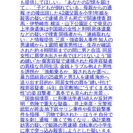
も提供してほしい」「あなたの記憶を届け
て」, 「子どもが倒れている」母親からの通
報 その後出頭した42歳父親を小学1年娘を
殺害の疑いで逮捕 息子も死亡で関連捜査 群
馬・伊勢崎市, 横浜・山下公園近くで発見の
上半身遺体は中国籍の女性と判明 死体遺棄
などの疑いで捜査 関係者から「連絡取れな
い」と情報提供, 三原・強盗殺人事件 知人の
男逮捕から１週間 被害男性は、生存が確認
された約４時間前までの間に男と合流, 同居
女性に唇突き出させ糸でほどけないよう“留
め縫い”か 傷害容疑で逮捕された桜井容疑者
の異様な共同生活, 金銭トラブル抱えた男性
を誘拐か 「漁船乗るか、殺されるか選べ」
暴力団組員の25歳男と男3人を逮捕 海外へ
送り出す目的か, 同居女性の唇を“縫い付け”
桜井容疑者（49）自宅敷地に“うずくまる女
性”の姿 目撃者「真冬でも見られた光景」,
「国旗損壊罪」に刑事法学者148人が反対声
明「危険で重大な疑義」, 井上幸彦・元警視
総監が死去 地下鉄サリン事件や長官銃撃事
件を指揮, 「刃物で刺された」はうそ 自分で
腹を刺し通報「痛くて怖くなり」 偽計業務
妨害の疑いで姫路の男逮捕, 自転車の小学生
に車で突っ込み殺害しようとした疑い ４４