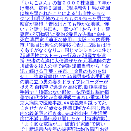
「いちごさん」の苗２０００株盗難…７年か
け開発、盗難６回目, 【現場報告】男の死因
は胸を撃たれたことによる“出血性ショッ
ク”と判明 刃物のようなものを持った男に警
察官が発砲 「普段はとても静かな地域。怖
い」と話す住民も, 「撃つぞ！おろせ！」警
察官が“刃物男”に発砲 2発目が左胸に命中し
死亡 専門家「適正な使用」 大阪・河内長野
市, ｢1度目は男性の体調を心配し…2度目は行
くあてがなくなり…」同じマンションに住む
36歳男性にストーカー行為か 38歳女を逮
捕, 患者の点滴に大便混ぜたか 元看護師の古
川被告を殺人の罪で起訴 逮捕当時から「否
認」続ける 千葉・柏市, 「金目のものを出
せ！」強盗致傷疑いで64歳男を指名手配 家
の前に立つ男の姿をドライブレコーダーが
捉える 自転車で逃走か 高松市, 脳腫瘍摘出
手術で「腫瘍のない部位」を誤摘出 脳幹損
傷で50代女性が自発呼吸できない重篤状態
京大病院で医療事故, 44歳義弟を蹴って死
亡させたか 41歳女を逮捕 日頃から同じ敷地
内の義弟宅と行き来…夫は外出中 「生活態
度に不満」暴行繰り返したか, 【特殊詐欺】
「よく変な電話が…」被害は“家族”で防い
で！新潟県内今年の被害額は約14億円 お盆