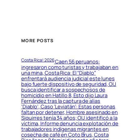
MORE POSTS
Costa Rica! 2026
Caen 56 peruanos:
ingresaron como turistas y trabajaban en
una mina, Costa Rica: El “Diablo”
enfrentará audiencia judicial este lunes
bajo fuerte dispositivo de seguridad, OIJ
busca identificar a sospechosos de
homicidio en Hatillo 8, Esto dijo Laura
Fernández tras la captura de alias
‘Diablo’, Caso ‘Leviatán’: Estas personas
faltan por detener, Hombre asesinado en
Siquirres tenía 34 años; OIJ identificó a la
víctima, Informe denuncia explotación de
trabajadores indígenas migrantes en
cosecha de café en Coto Brus, Costa