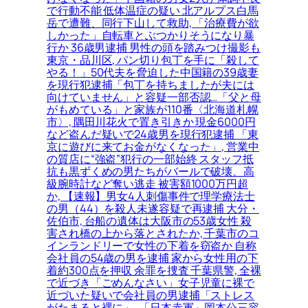
で行動不能 低体温症の疑い 北アルプス白馬
岳で遭難、同行下山して救助, 「治療費が欲
しかった」自転車とぶつかりそうになり暴
行か 36歳男逮捕 男性の頭を踏みつけ撮影も
東京・品川区, パン切り包丁を手に「殺して
やる！」50代夫を脅迫した中国籍の39歳妻
を現行犯逮捕「包丁を持ちましたが夫には
向けていません」と容疑一部否認…「父と母
がもめている」と家族が110番〈北海道札幌
市〉, 隅田川花火で置き引きか 現金6000円
など盗んだ疑いで24歳男を現行犯逮捕 「東
京に遊びに来てお金がなくなった」, 営業中
の質店に“強盗”犯行の一部始終 スタッフ抵
抗も黒ずくめの男たちがバールで破壊、高
級腕時計など奪い逃走 被害額1000万円超
か, 【速報】男女4人刺傷事件で理学療法士
の男（44）を殺人未遂容疑で再逮捕 大分・
佐伯市, 台船の遺体は大阪市の53歳女性 殺
害され橋の上から落とされたか, 千葉市のコ
インランドリーで女性の下着を窃盗か 自称
会社員の54歳の男を逮捕 家から女性用の下
着約300点を押収 余罪を捜査 千葉県警, 全裸
で近づき「ごめんなさい」女子児童に裸で
近づいた疑いで会社員の男逮捕「ストレス
がたまると裸に」, 「日本赤軍」岡本公三容