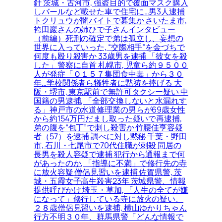
針 茨城・古河市, 強盗目的で覆面マスク購入
しバールなど載せた車で住宅に…男3人逮捕
トクリュウが闇バイトで募集か さいたま市,
袴田巖さんの姉ひで子さんインタビュー
（前編）死刑の確定で弟は孤立し、妄想の
世界に入っていった, “交際相手”を金づちで
何度も殴り殺害か 33歳男を逮捕 「彼女を殺
した」警察に自首 札幌市, 児童ら約９５００
人が発症「Ｏ１５７集団食中毒」から３０
年…学校関係者ら犠牲者に黙祷を捧げる 大
阪・堺市, 東京駅前で無許可タクシー疑い 中
国籍の男逮捕, 「全部交換しないと水漏れす
る」神戸市の水道修理業の男らが69歳女性
から約154万円だまし取った疑いで再逮捕,
弟の腹を“包丁”で刺し殺害か 竹腰佳亨容疑
者（57）を逮捕 調べに対し黙秘 千葉・野田
市, 石川・七尾市で70代住職が刺殺 同居の
長男を殺人容疑で逮捕 犯行から通報まで何
があったのか, 「指導に不満」で修行先の寺
に放火容疑 僧侶見習いを逮捕 佐賀県警, 茨
城・五霞女子高生殺害23年 茨城県警、情報
提供呼びかけ 埼玉・草加, 「人生の全てが嫌
になって」修行している寺に放火の疑い、
２８歳僧侶見習いを逮捕, 横山ゆかりちゃん
行方不明３０年、群馬県警「どんな情報で