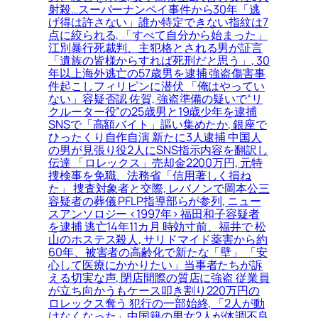
射殺…スーパーナンペイ事件から30年「逃
げ得は許さない」誰か特定できない指紋は7
点に絞られる, 「すべて自分から始まった」
江別暴行死裁判、主犯格とされる男が証言
「遺族の皆様からすれば死刑だと思う」, 30
年以上海外逃亡の57歳男を逮捕 強盗傷害事
件起こしフィリピンに潜伏 「俺はやってい
ない」容疑否認 佐賀, 強盗準備の疑いで“リ
クルーター役”の25歳男と19歳少年を逮捕
SNSで「高額バイト」謳い集めたか, 銀座で
ひったくり自作自演 新たに3人逮捕 中国人
の男が見張り役2人にSNS指示内容を翻訳し
伝達 「ロレックス」売却金2200万円, 元特
捜検事を免職、法務省「信用著しく損ね
た」 捜査対象者と交際, レバノンで岡本公三
容疑者の葬儀 PFLP指導部らが参列, ニュー
スアンソロジー <1997年> 福田和子容疑者
を逮捕 逃亡14年11カ月 時効寸前、福井で 松
山のホステス殺人, サリドマイド薬害から約
60年、被害者の高齢化で新たな「壁」 「安
心して医療にかかりたい」当事者たちが訴
える切実な声, 閉店間際の質店に強盗 従業員
が立ち向かうもケース叩き割り220万円の
ロレックス奪う 犯行の一部始終, 「2人が動
けなくなった」中国籍の男女2人が体調不良