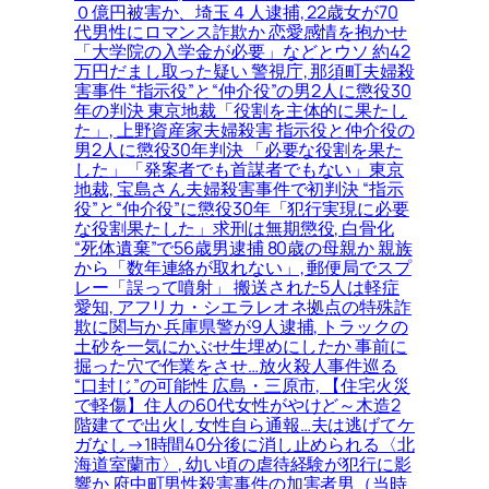
０億円被害か、埼玉４人逮捕, 22歳女が70
代男性にロマンス詐欺か 恋愛感情を抱かせ
「大学院の入学金が必要」などとウソ 約42
万円だまし取った疑い 警視庁, 那須町夫婦殺
害事件 “指示役”と“仲介役”の男2人に懲役30
年の判決 東京地裁「役割を主体的に果たし
た」, 上野資産家夫婦殺害 指示役と仲介役の
男2人に懲役30年判決 「必要な役割を果た
した」「発案者でも首謀者でもない」東京
地裁, 宝島さん夫婦殺害事件で初判決 “指示
役”と“仲介役”に懲役30年「犯行実現に必要
な役割果たした」求刑は無期懲役, 白骨化
“死体遺棄”で56歳男逮捕 80歳の母親か 親族
から「数年連絡が取れない」, 郵便局でスプ
レー「誤って噴射」 搬送された5人は軽症
愛知, アフリカ・シエラレオネ拠点の特殊詐
欺に関与か 兵庫県警が9人逮捕, トラックの
土砂を一気にかぶせ生埋めにしたか 事前に
掘った穴で作業をさせ…放火殺人事件巡る
“口封じ”の可能性 広島・三原市, 【住宅火災
で軽傷】住人の60代女性がやけど～木造2
階建てで出火し女性自ら通報…夫は逃げてケ
ガなし→1時間40分後に消し止められる〈北
海道室蘭市〉, 幼い頃の虐待経験が犯行に影
響か 府中町男性殺害事件の加害者男（当時