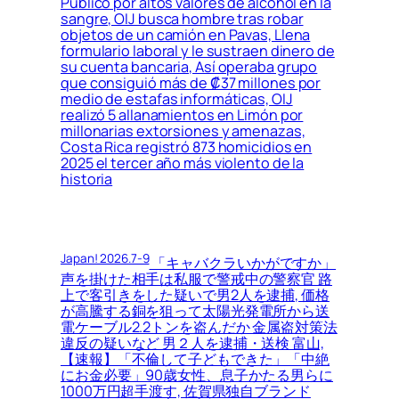
Público por altos valores de alcohol en la
sangre, OIJ busca hombre tras robar
objetos de un camión en Pavas, Llena
formulario laboral y le sustraen dinero de
su cuenta bancaria, Así operaba grupo
que consiguió más de ₡37 millones por
medio de estafas informáticas, OIJ
realizó 5 allanamientos en Limón por
millonarias extorsiones y amenazas,
Costa Rica registró 873 homicidios en
2025 el tercer año más violento de la
historia
Japan! 2026.7-9
「キャバクラいかがですか」
声を掛けた相手は私服で警戒中の警察官 路
上で客引きをした疑いで男2人を逮捕, 価格
が高騰する銅を狙って太陽光発電所から送
電ケーブル2.2トンを盗んだか 金属盗対策法
違反の疑いなど 男２人を逮捕・送検 富山,
【速報】「不倫して子どもできた」「中絶
にお金必要」90歳女性、息子かたる男らに
1000万円超手渡す, 佐賀県独自ブランド