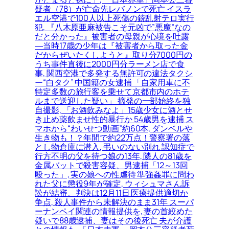
疑者（78）が亡命先レバノンで死亡 イスラ
エル空港で100人以上死傷の銃乱射テロ実行
犯, 『八木原亜麻被告こそ元凶で”悪魔”なの
だと分かった』被害者の母親が心境を吐露
―当時17歳の少年は『被害者から取った金
だからぜいたくしようと』取り分7000円の
うち事件直後に2000円分ラーメン店で食
事, 関西空港で多発する無許可の違法タクシ
ー“白タク” 中国籍の女逮捕 「自家用車に不
特定多数の旅行客を乗せて京都市内のホテ
ルまで送迎した疑い」 摘発の一部始終を独
自撮影, 「お酒飲みなよ」15歳少女に酒とせ
き止め薬飲ませ性的暴行か 54歳男を逮捕 ス
マホから“わいせつ動画”約60本, ダンベルや
生き物も！？年間で約22万点！警察署の落
とし物倉庫に潜入, 弔いのない別れ 認知症で
行方不明の父を待つ娘の13年, 隣人の81歳を
金属バットで殺害容疑、男逮捕「12～13回
殴った」, 実の娘への性虐待 準強姦罪に問わ
れた父に懲役9年が確定, ウィシュマさん訴
訟が結審、判決は12月11日 医療提供適切か
争点, 殺人事件から未解決のまま31年 スーパ
ーナンペイ関連の情報提供を, 妻の首絞めた
疑いで88歳逮捕、妻はその後死亡 夫が介護