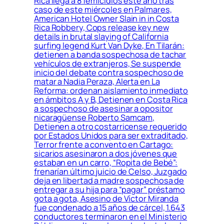
Rica llega a 8 femicidios este año tras
caso de este miércoles en Palmares,
American Hotel Owner Slain in in Costa
Rica Robbery, Cops release key new
details in brutal slaying of California
surfing legend Kurt Van Dyke, En Tilarán:
detienen a banda sospechosa de tachar
vehículos de extranjeros, Se suspende
inicio del debate contra sospechoso de
matar a Nadia Peraza, Alerta en La
Reforma: ordenan aislamiento inmediato
en ámbitos A y B, Detienen en Costa Rica
a sospechoso de asesinar a opositor
nicaragüense Roberto Samcam,
Detienen a otro costarricense requerido
por Estados Unidos para ser extraditado,
Terror frente a convento en Cartago:
sicarios asesinaron a dos jóvenes que
estaban en un carro, “Ropita de Bebé”:
frenarían último juicio de Celso, Juzgado
deja en libertad a madre sospechosa de
entregar a su hija para “pagar” préstamo
gota a gota, Asesino de Víctor Miranda
fue condenado a 15 años de cárcel, 1.643
conductores terminaron en el Ministerio