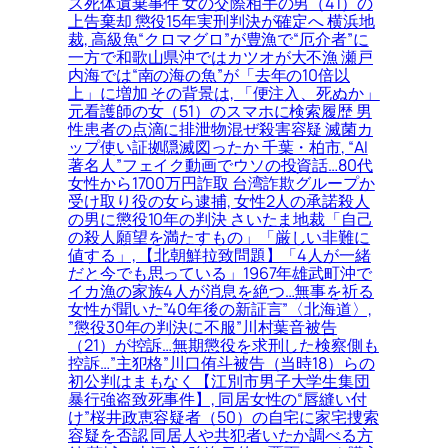
ス死体遺棄事件 女の交際相手の男（41）の
上告棄却 懲役15年実刑判決が確定へ 横浜地
裁, 高級魚“クロマグロ”が豊漁で“厄介者”に
一方で和歌山県沖ではカツオが大不漁 瀬戸
内海では“南の海の魚”が「去年の10倍以
上」に増加 その背景は, 「便注入、死ぬか」
元看護師の女（51）のスマホに検索履歴 男
性患者の点滴に排泄物混ぜ殺害容疑 滅菌カ
ップ使い証拠隠滅図ったか 千葉・柏市, “AI
著名人”フェイク動画でウソの投資話…80代
女性から1700万円詐取 台湾詐欺グループか
受け取り役の女ら逮捕, 女性2人の承諾殺人
の男に懲役10年の判決 さいたま地裁「自己
の殺人願望を満たすもの」「厳しい非難に
値する」, 【北朝鮮拉致問題】「4人が一緒
だと今でも思っている」1967年雄武町沖で
イカ漁の家族4人が消息を絶つ…無事を祈る
女性が聞いた”40年後の新証言”〈北海道〉,
”懲役30年の判決に不服”川村葉音被告
（21）が控訴…無期懲役を求刑した検察側も
控訴…”主犯格”川口侑斗被告（当時18）らの
初公判はまもなく【江別市男子大学生集団
暴行強盗致死事件】, 同居女性の“唇縫い付
け”桜井政恵容疑者（50）の自宅に家宅捜索
容疑を否認 同居人や共犯者いたか調べる方