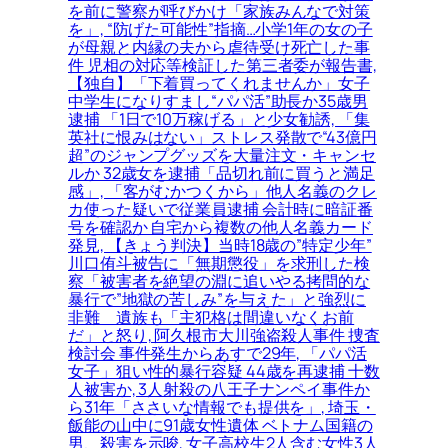
を前に警察が呼びかけ「家族みんなで対策
を」, “防げた可能性”指摘…小学1年の女の子
が母親と内縁の夫から虐待受け死亡した事
件 児相の対応等検証した第三者委が報告書,
【独自】「下着買ってくれませんか」女子
中学生になりすまし“パパ活”助長か35歳男
逮捕 「1日で10万稼げる」と少女勧誘, 「集
英社に恨みはない」ストレス発散で“43億円
超”のジャンプグッズを大量注文・キャンセ
ルか 32歳女を逮捕「品切れ前に買うと満足
感」, 「客がむかつくから」他人名義のクレ
カ使った疑いで従業員逮捕 会計時に暗証番
号を確認か 自宅から複数の他人名義カード
発見, 【きょう判決】当時18歳の”特定少年”
川口侑斗被告に「無期懲役」を求刑した検
察「被害者を絶望の淵に追いやる拷問的な
暴行で”地獄の苦しみ”を与えた」と強烈に
非難＿遺族も「主犯格は間違いなくお前
だ」と怒り, 阿久根市大川強盗殺人事件 捜査
検討会 事件発生からあすで29年, 「パパ活
女子」狙い性的暴行容疑 44歳を再逮捕 十数
人被害か, 3人射殺の八王子ナンペイ事件か
ら31年「ささいな情報でも提供を」, 埼玉・
飯能の山中に91歳女性遺体 ベトナム国籍の
男、殺害を示唆, 女子高校生2人含む女性3人