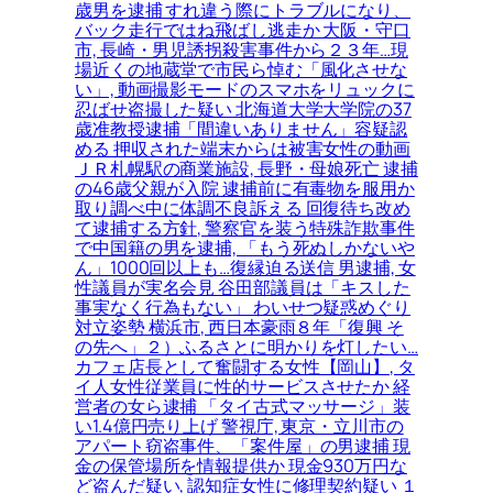
歳男を逮捕 すれ違う際にトラブルになり、
バック走行ではね飛ばし逃走か 大阪・守口
市, 長崎・男児誘拐殺害事件から２３年…現
場近くの地蔵堂で市民ら悼む「風化させな
い」, 動画撮影モードのスマホをリュックに
忍ばせ盗撮した疑い 北海道大学大学院の37
歳准教授逮捕「間違いありません」容疑認
める 押収された端末からは被害女性の動画
ＪＲ札幌駅の商業施設, 長野・母娘死亡 逮捕
の46歳父親が入院 逮捕前に有毒物を服用か
取り調べ中に体調不良訴える 回復待ち改め
て逮捕する方針, 警察官を装う特殊詐欺事件
で中国籍の男を逮捕, 「もう死ぬしかないや
ん」1000回以上も…復縁迫る送信 男逮捕, 女
性議員が実名会見 谷田部議員は「キスした
事実なく行為もない」 わいせつ疑惑めぐり
対立姿勢 横浜市, 西日本豪雨８年「復興 そ
の先へ」２）ふるさとに明かりを灯したい…
カフェ店長として奮闘する女性【岡山】, タ
イ人女性従業員に性的サービスさせたか 経
営者の女ら逮捕 「タイ古式マッサージ」装
い1.4億円売り上げ 警視庁, 東京・立川市の
アパート窃盗事件、「案件屋」の男逮捕 現
金の保管場所を情報提供か 現金930万円な
ど盗んだ疑い, 認知症女性に修理契約疑い １