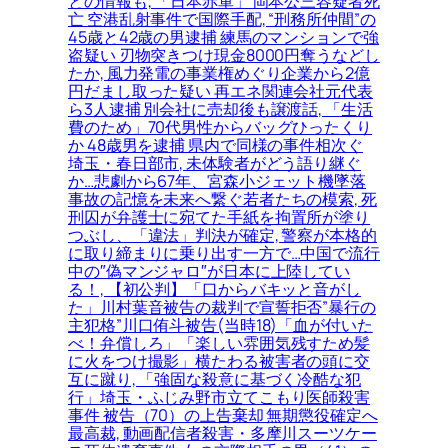
との情報も, 「日本赤軍」 岡本公三容疑者死
亡 空港乱射事件で国際手配, “刑務所仲間”の
45歳と42歳の男逮捕 練馬のマンションで強
盗疑い 刃物突きつけ現金8000円奪うなどし
たか, 風力発電の事業権めぐり企業から2億
円だまし取った疑い 再エネ関連会社元代表
ら3人逮捕 別会社に売却後も譲渡話, 「生活
費のため」70代男性からバッグひったくり
か 48歳男を逮捕 県内で同様の事件相次ぐ
埼玉・春日部市, 未体験者がどう語り継ぐ
か…悲劇から67年、宮森小ジェット機墜落
事故の記憶を未来へ繋ぐ若者たちの模索, 死
刑囚が弁護士に宛てた手紙を拘置所が塗り
つぶし、「違法」判決が確定, 警察が本格的
に取り締まりに乗り出す一方で…中国で流行
中の″偽マンジャロ″が日本に上陸してい
る！, 【初公判】「口からバキッと音がし
た」川村葉音被告の裁判で宣誓拒否”暴行の
主犯格”川口侑斗被告(当時18)「血が付いた
べ！弁償しろ」「楽しい雰囲気残すため髪
に火をつけ撮影」横たわる被害者の頭に交
互に蹴り, 「強固な殺意に基づく冷酷な犯
行」埼玉・ふじみ野市立てこもり医師殺害
事件 被告（70）の上告棄却 無期懲役確定へ
最高裁, 動画配信者殺害・多摩川スーツケー