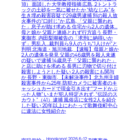
18） 面談した大学教授指摘 広島, 2トントラ
ックの土砂を一気に被せたか “幼なじみ”を
生き埋め殺害容疑で29歳男逮捕 別の殺人放
火事件の“口封じ”か 広島, 「父親に襲われ
た」息子が助け求める 住宅から2人の遺体…
母と娘か 父親と連絡とれず行方追う 長野・
東御市, 内田梨瑚被告の「求刑に納得いか
ず」男乱入…裁判員ら9人のうち“1人けが”と
判明 北海道・旭川地裁, 【速報】母親と娘か
2人の遺体を発見 父親の46歳男を殺人未遂
の疑いで逮捕 14歳息子「父親に襲われた」
と店に助けを求める 長男に刃物で切り付け
殺害しようとした疑い 2人の殺害にも関与
か 長野・東御市, 【未解決事件】北九州主婦
殺害事件から25年 防犯カメラに被害者のキ
ャッシュカードで現金引き出す“フードかぶ
った人物” いまだ犯人特定されず, “伝説のス
カウト”（41）逮捕 風俗店に女性2人を紹介
した疑い 20年以上にわたって歌舞伎町中心
に違法に女性紹介か
Hongkong! 2026.6-12