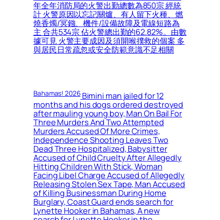
年全年消防局的火警出勤總數為850宗 經統
計 火警原因以忘記關爐、有人留下火種、燃
燒香燭/冥鏹、機件/設備故障及電線短路為
主 合共534宗 佔火警總出勤的62.82%。由數
據可見 火警主要成因及須開喉撲救的個案 多
與居民日常疏忽或安全防範意識不足相關
Bahamas! 2026
Bimini man jailed for 12
months and his dogs ordered destroyed
after mauling young boy, Man On Bail For
Three Murders And Two Attempted
Murders Accused Of More Crimes,
Independence Shooting Leaves Two
Dead Three Hospitalized, Babysitter
Accused of Child Cruelty After Allegedly
Hitting Children With Stick, Woman
Facing Libel Charge Accused of Allegedly
Releasing Stolen Sex Tape, Man Accused
of Killing Businessman During Home
Burglary, Coast Guard ends search for
Lynette Hooker in Bahamas, A new
search for Lynette Hooker in the