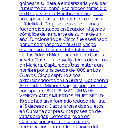
golpear a su pareja embarazada y causar
la muerte del bebé, Esclarecen femicidio
en Barquisimeto: Hombre estranguló a
su esposa tras ser descubierto en una
infidelidad, Dos jóvenes venezolanas
fueron ejecutadas en Ecuador, Mujer es
cómplice de la muerte de su hija de un
año, Funcionario del Cicpc fue asesinado
por un compañero en el Zulia, Cicpc
esclareció el crímen del adolescente
Carlos Adrián Milano ocurrido en Carlos
Arvelo, Caen los desvalijadores de carros
en Mariara, Capturados tras matar a un
hombre por una deuda de 100$ en Los
Guayos, Cicpc capturó a dos
extorsionadores en La Guaira, Detienen a
Alexander «Mimou» Vargas por presunta
corrupción, ¡ACTUALIZAN CIFRA DE
VENEZOLANOS MUERTOS EN JET SET! De
19 que habían informado reducen la lista
a 13 decesos, Capturaron a dos sujetos
en Cumaná por presunta posesión de
varias drogas, Detenido joven en
Cumaná por agredir a su madre y
hermana con una piedra, Crónica del