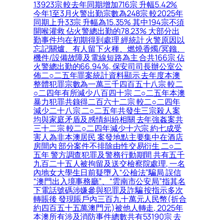
13923宗 較去年同期增加716宗 升幅5.42%
今年1至3月火警出勤宗數為248宗 較2025年
同期上升33宗 升幅為15.35% 其中194宗不須
開喉灌救 佔火警總出勤的78.23% 大部分出
勤事件均在初期得到處理 經統計 火警原因以
忘記關爐、有人留下火種、燃燒香燭/冥鏹、
機件/設備故障及電線短路為主 合共166宗 佔
火警總出勤的66.94%, 保安司司長辦公室公
佈二○二五年罪案統計資料顯示 去年度本澳
整體犯罪宗數為一萬三千四百五十八宗 較二
○二四年有所減少八百四十宗 二○二五年本澳
暴力犯罪共錄得二百六十二宗 較二○二四年
減少二十八宗 二○二五年共發生三宗殺人案
均與家庭矛盾及感情糾紛相關 去年強姦案共
三十二宗 較二○二四年減少十六宗 約七成受
害人為非本澳居民 案發地點主要集中在酒店
房間內 部分案件不排除由性交易衍生 二○二
五年 警方調查犯罪及警務行動期間 共有五千
九百二十五人被拘留及送交檢察院處理, 一名
內地女大學生日前疑墮入“公檢法”騙局 誤信
“澳門出入境事務廳”、“雲南市公安局”指其名
下電話號碼涉嫌參與犯罪及詐騙 按指示多次
轉賬後 發現賬戶內三百九十萬元人民幣(折合
約四百五十五萬澳門元)被他人轉走, 2025年
本澳所有涉及消防事件總數共有53190宗 去