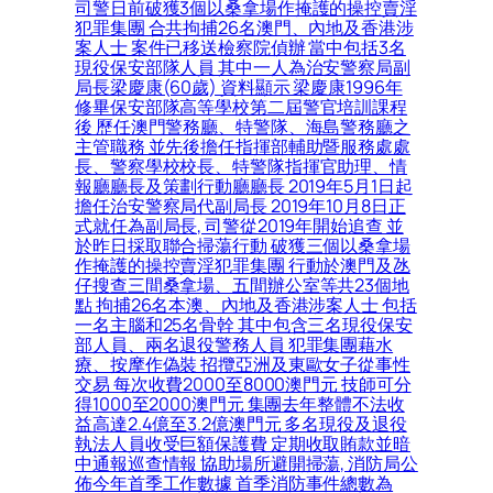
司警日前破獲3個以桑拿場作掩護的操控賣淫
犯罪集團 合共拘捕26名澳門、內地及香港涉
案人士 案件已移送檢察院偵辦 當中包括3名
現役保安部隊人員 其中一人為治安警察局副
局長梁慶康(60歲) 資料顯示 梁慶康1996年
修畢保安部隊高等學校第二屆警官培訓課程
後 歷任澳門警務廳、特警隊、海島警務廳之
主管職務 並先後擔任指揮部輔助暨服務處處
長、警察學校校長、特警隊指揮官助理、情
報廳廳長及策劃行動廳廳長 2019年5月1日起
擔任治安警察局代副局長 2019年10月8日正
式就任為副局長, 司警從2019年開始追查 並
於昨日採取聯合掃蕩行動 破獲三個以桑拿場
作掩護的操控賣淫犯罪集團 行動於澳門及氹
仔搜查三間桑拿場、五間辦公室等共23個地
點 拘捕26名本澳、內地及香港涉案人士 包括
一名主腦和25名骨幹 其中包含三名現役保安
部人員、兩名退役警務人員 犯罪集團藉水
療、按摩作偽裝 招攬亞洲及東歐女子從事性
交易 每次收費2000至8000澳門元 技師可分
得1000至2000澳門元 集團去年整體不法收
益高達2.4億至3.2億澳門元 多名現役及退役
執法人員收受巨額保護費 定期收取賄款並暗
中通報巡查情報 協助場所避開掃蕩, 消防局公
佈今年首季工作數據 首季消防事件總數為