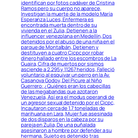
identifican por fotos cadáver de Cristina
Ramos pero su cuerpo no aparece,
Investigan la muerte de la modelo María
Esperanza Luces, Enfermera es
encontrada muerta dentro de su
vivienda en el Zulia, Detienen a la
influencer venezolana en Medellín, Dos
detenidos por el abuso de una niña en el
parque de Montalbán, Detienen y
destituyen a cuatro Cicpc por robar
dinero hallado entre los escombros de La
Guaira, Cifra de muertos por sismos
asciende a 2.295 y 11267 heridos, Falleció
voluntario al esquivar un perro en la Av.
Casanova Godoy, Del Picure al Niño
Guerrero: ¿Quiénes eran los cabecillas
de las megabandas que azotaron
Venezuela, Así era el modus operandi de
un agresor sexual detenido por el Cicpc,
Incautaron cerca de 1.7 toneladas de
marihuana en Lara, Mujer fue asesinada
de dos disparos en la cabeza por su
pareja en Zulia, De una puñalada
asesinaron a hombre por defender a su
hermana, Sujeto es detenido tras