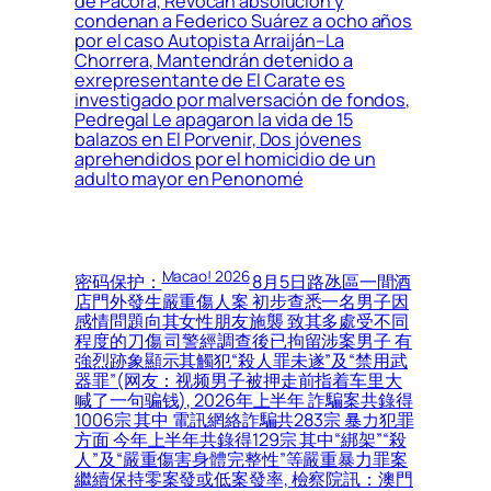
de Pacora, Revocan absolución y
condenan a Federico Suárez a ocho años
por el caso Autopista Arraiján–La
Chorrera, Mantendrán detenido a
exrepresentante de El Carate es
investigado por malversación de fondos,
Pedregal Le apagaron la vida de 15
balazos en El Porvenir, Dos jóvenes
aprehendidos por el homicidio de un
adulto mayor en Penonomé
Macao! 2026
密码保护：
8月5日路氹區一間酒
店門外發生嚴重傷人案 初步查悉一名男子因
感情問題向其女性朋友施襲 致其多處受不同
程度的刀傷 司警經調查後已拘留涉案男子 有
強烈跡象顯示其觸犯“殺人罪未遂”及“禁用武
器罪”(网友：视频男子被押走前指着车里大
喊了一句骗钱), 2026年上半年 詐騙案共錄得
1006宗 其中 電訊網絡詐騙共283宗 暴力犯罪
方面 今年上半年共錄得129宗 其中“綁架”“殺
人”及“嚴重傷害身體完整性”等嚴重暴力罪案
繼續保持零案發或低案發率, 檢察院訊：澳門