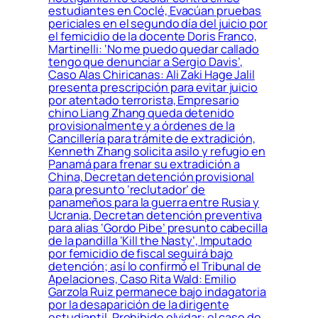
estudiantes en Coclé, Evacúan pruebas
periciales en el segundo día del juicio por
el femicidio de la docente Doris Franco,
Martinelli: ‘No me puedo quedar callado
tengo que denunciar a Sergio Davis’,
Caso Alas Chiricanas: Ali Zaki Hage Jalil
presenta prescripción para evitar juicio
por atentado terrorista, Empresario
chino Liang Zhang queda detenido
provisionalmente y a órdenes de la
Cancillería para trámite de extradición,
Kenneth Zhang solicita asilo y refugio en
Panamá para frenar su extradición a
China, Decretan detención provisional
para presunto ‘reclutador’ de
panameños para la guerra entre Rusia y
Ucrania, Decretan detención preventiva
para alias ‘Gordo Pibe’ presunto cabecilla
de la pandilla ‘Kill the Nasty’, Imputado
por femicidio de fiscal seguirá bajo
detención; así lo confirmó el Tribunal de
Apelaciones, Caso Rita Wald: Emilio
Garzola Ruiz permanece bajo indagatoria
por la desaparición de la dirigente
estudiantil, Prohibido olvidar: el caso de