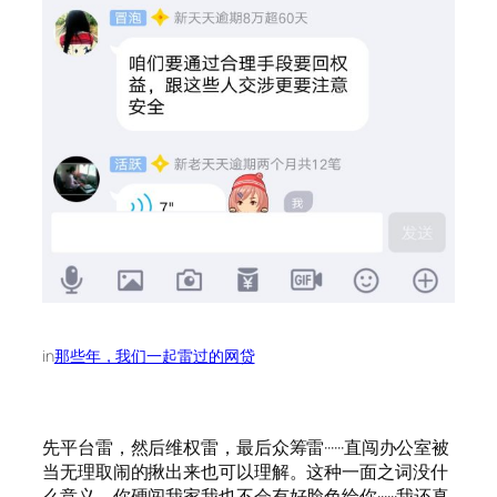
in
那些年，我们一起雷过的网贷
先平台雷，然后维权雷，最后众筹雷······直闯办公室被
当无理取闹的揪出来也可以理解。这种一面之词没什
么意义。你硬闯我家我也不会有好脸色给你······我还真