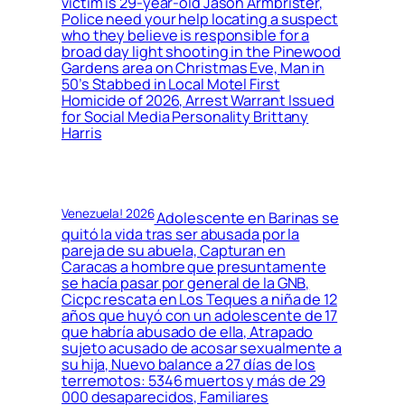
victim is 29-year-old Jason Armbrister,
Police need your help locating a suspect
who they believe is responsible for a
broad day light shooting in the Pinewood
Gardens area on Christmas Eve, Man in
50’s Stabbed in Local Motel First
Homicide of 2026, Arrest Warrant Issued
for Social Media Personality Brittany
Harris
Venezuela! 2026
Adolescente en Barinas se
quitó la vida tras ser abusada por la
pareja de su abuela, Capturan en
Caracas a hombre que presuntamente
se hacía pasar por general de la GNB,
Cicpc rescata en Los Teques a niña de 12
años que huyó con un adolescente de 17
que habría abusado de ella, Atrapado
sujeto acusado de acosar sexualmente a
su hija, Nuevo balance a 27 días de los
terremotos: 5346 muertos y más de 29
000 desaparecidos, Familiares