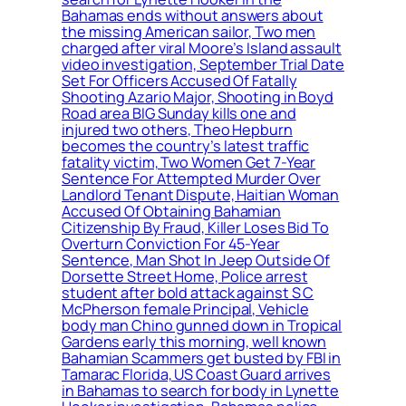
Bahamas ends without answers about
the missing American sailor, Two men
charged after viral Moore’s Island assault
video investigation, September Trial Date
Set For Officers Accused Of Fatally
Shooting Azario Major, Shooting in Boyd
Road area BIG Sunday kills one and
injured two others, Theo Hepburn
becomes the country’s latest traffic
fatality victim, Two Women Get 7-Year
Sentence For Attempted Murder Over
Landlord Tenant Dispute, Haitian Woman
Accused Of Obtaining Bahamian
Citizenship By Fraud, Killer Loses Bid To
Overturn Conviction For 45-Year
Sentence, Man Shot In Jeep Outside Of
Dorsette Street Home, Police arrest
student after bold attack against S C
McPherson female Principal, Vehicle
body man Chino gunned down in Tropical
Gardens early this morning, well known
Bahamian Scammers get busted by FBI in
Tamarac Florida, US Coast Guard arrives
in Bahamas to search for body in Lynette