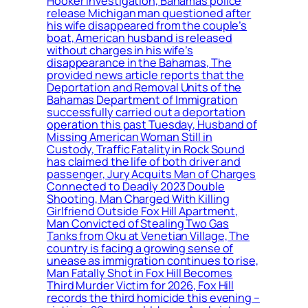
Hooker investigation, Bahamas police
release Michigan man questioned after
his wife disappeared from the couple’s
boat, American husband is released
without charges in his wife’s
disappearance in the Bahamas, The
provided news article reports that the
Deportation and Removal Units of the
Bahamas Department of Immigration
successfully carried out a deportation
operation this past Tuesday, Husband of
Missing American Woman Still in
Custody, Traffic Fatality in Rock Sound
has claimed the life of both driver and
passenger, Jury Acquits Man of Charges
Connected to Deadly 2023 Double
Shooting, Man Charged With Killing
Girlfriend Outside Fox Hill Apartment,
Man Convicted of Stealing Two Gas
Tanks from Oku at Venetian Village, The
country is facing a growing sense of
unease as immigration continues to rise,
Man Fatally Shot in Fox Hill Becomes
Third Murder Victim for 2026, Fox Hill
records the third homicide this evening –