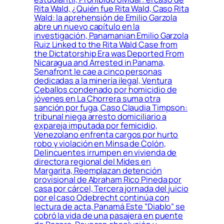
Rita Wald, ¿Quién fue Rita Wald, Caso Rita
Wald: la aprehensión de Emilio Garzola
abre un nuevo capítulo en la
investigación, Panamanian Emilio Garzola
Ruiz Linked to the Rita Wald Case from
the Dictatorship Era was Deported From
Nicaragua and Arrested in Panama,
Senafront le cae a cinco personas
dedicadas a la minería ilegal, Ventura
Ceballos condenado por homicidio de
jóvenes en La Chorrera suma otra
sanción por fuga, Caso Claudia Timpson:
tribunal niega arresto domiciliario a
expareja imputada por femicidio,
Venezolano enfrenta cargos por hurto
robo y violación en Minsa de Colón,
Delincuentes irrumpen en vivienda de
directora regional del Mides en
Margarita, Reemplazan detención
provisional de Abraham Rico Pineda por
casa por cárcel, Tercera jornada del juicio
por el caso Odebrecht continúa con
lectura de acta, Panamá Este ”Diablo” se
cobró la vida de una pasajera en puente