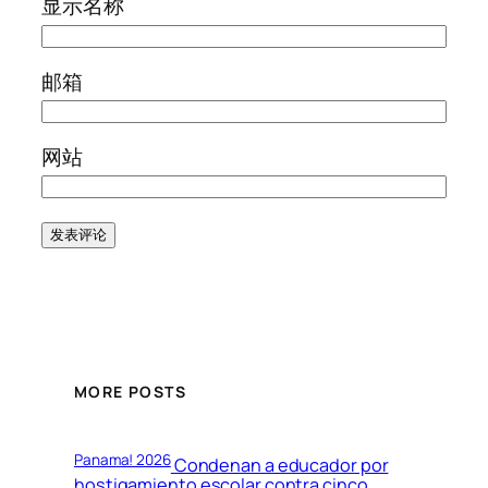
显示名称
邮箱
网站
MORE POSTS
Panama! 2026
Condenan a educador por
hostigamiento escolar contra cinco