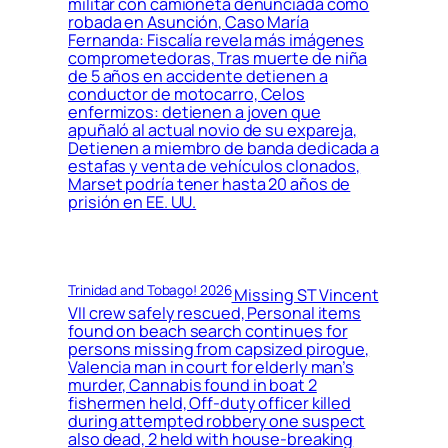
militar con camioneta denunciada como
robada en Asunción, Caso María
Fernanda: Fiscalía revela más imágenes
comprometedoras, Tras muerte de niña
de 5 años en accidente detienen a
conductor de motocarro, Celos
enfermizos: detienen a joven que
apuñaló al actual novio de su expareja,
Detienen a miembro de banda dedicada a
estafas y venta de vehículos clonados,
Marset podría tener hasta 20 años de
prisión en EE. UU.
Trinidad and Tobago! 2026
Missing ST Vincent
VII crew safely rescued, Personal items
found on beach search continues for
persons missing from capsized pirogue,
Valencia man in court for elderly man’s
murder, Cannabis found in boat 2
fishermen held, Off-duty officer killed
during attempted robbery one suspect
also dead, 2 held with house-breaking