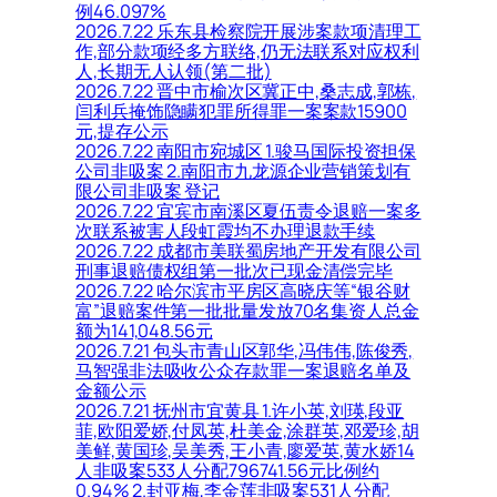
例46.097%
2026.7.22 乐东县检察院开展涉案款项清理工
作,部分款项经多方联络,仍无法联系对应权利
人,长期无人认领(第二批)
2026.7.22 晋中市榆次区冀正中,桑志成,郭栋,
闫利兵掩饰隐瞒犯罪所得罪一案案款15900
元,提存公示
2026.7.22 南阳市宛城区 1.骏马国际投资担保
公司非吸案 2.南阳市九龙源企业营销策划有
限公司非吸案 登记
2026.7.22 宜宾市南溪区夏伍责令退赔一案多
次联系被害人段虹霞均不办理退款手续
2026.7.22 成都市美联蜀房地产开发有限公司
刑事退赔债权组第一批次已现金清偿完毕
2026.7.22 哈尔滨市平房区高晓庆等“银谷财
富”退赔案件第一批批量发放70名集资人总金
额为141,048.56元
2026.7.21 包头市青山区郭华,冯伟伟,陈俊秀,
马智强非法吸收公众存款罪一案退赔名单及
金额公示
2026.7.21 抚州市宜黄县 1.许小英,刘瑛,段亚
菲,欧阳爱娇,付凤英,杜美金,涂群英,邓爱珍,胡
美鲜,黄国珍,吴美秀,王小青,廖爱英,黄水娇14
人非吸案533人分配796741.56元比例约
0.94% 2.封亚梅,李金莲非吸案531人分配