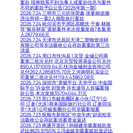
案款,现将联系不到当事人或案款信息与案件
不符的案款予以公告(2026年第一期)
2026.7.24 三明市三元区张荣鑫,张曼丽追缴
违法所得一案2人领取执行案款
2026.7.24 哈尔滨市平房区高晓庆,于春,林旭
等“银谷财富”退赔案件本次批量发放7名集资
人28779.66元
2026.7.24 天津市北辰区天津二塑物资供销
有限公司等非法吸收公众存款案案款第三次
清退
2026.7.24 周口市扶沟县 1.京贸,金城公司两
案第二批次兑付,北京京贸投资基金公司兑付
890人1371009.64元,扶沟金城创业咨询公司
兑付262人2858315.70元 2.河南明礼实业公
司案第二批次兑付119人43862.08元
2026.7.24 深圳市“美银平台,天华平台,中金国
际平台”许金华,刘世奇,许长途等人诈骗案领
款公告,本次发放35704044.31元
2026.7.23 营口市鲅鱼圈区参小伙(辽宁)公
司,辽参(大连)商务国际旅行社公司,辽参同乐
堂(大连)公司鲅鱼圈分公司非吸案报案
2026.7.23 抚顺市新抚区“中农牛肉”赵岩松非
法吸收公众存款案涉案资金返还
2026.7.23 南通开发区 1.孙丽建非吸案赃款发
还比例25.9765% 2.冯金妹非吸案赃款发还比