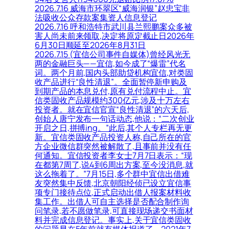
2026.7.16 威海市环翠区“威海润银”赵忠宝非
法吸收公众存款案集资人信息登记
2026.7.16 呼和浩特市武川县兰熙鹏案众多被
害人尚未前来领取,决定将原定截止日2026年
6月30日顺延至2026年8月31日
2026.7.15 (宜信公司事件自媒体)曾经风光无
两的金融巨头——宜信,如今成了“爆雷”代名
词。两个月前,国内头部助贷机构宜信,对类固
收产品进行“良性清退”。全面暂停新申购及
到期产品的本息兑付,原有兑付流程中止。宜
信类固收产品规模约300亿元,涉及十万左右
投资者。就在宜信官宣“良性清退”的六天后,
创始人唐宁发布一句话动态,他说：“二次创业
开启之日,拼搏ing。”此后,其个人专栏再无更
新。宜信类固收产品投资人称,自己所在的官
方企业微信群突然被解散了,且事前并没有任
何通知。宜信投资者李女士7月7日表示：“现
在都第7周了,说4到6周出方案,至今没消息,就
这么拖着了。”7月15日,多个群中宜信出借难
友突然集中反馈,北京朝阳经侦已设立宜信事
项专门接待点位,正式启动出借人报案材料收
集工作。出借人可自主选择是否配合制作询
问笔录,若不愿做笔录,可直接现场递交书面材
料并完成信息登记。事实上,关于宜信类固收
的问题早在5年前就有媒体报道了。2021年7