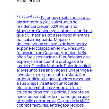
MORE POSTS
Paraguay! 2026
Paraguay recibe una nueva
ola migratoria y las solicitudes de
residencia crecen 62% en un año,
Ataque en Canindeyú: autopsia confirma
que civil habría sido asesinado mientras
buscaba resguardo, Mujer se
descompensa en medio de la espera y
expone el colapso en el IPS, Presunto
feminicidio en Curuguaty: mujer de 34
años fue asesinada de 12 puñaladas y su
expareja se encuentra prófuga de la
justicia, Fiscalía: Mikhaela Rolón le indicó
al presunto asesino «agarrá una jeringa e
inyectale aire» para matar a Mafe, Con
orden judicial obligan a padres a vacunar
a sus 3 hijos, Asaltaron un local de
electrodomésticos y hubo un feroz
cruce de tiros con la policía, Docente se
hace responsable de niño indígena que
atropelló con su auto, Cajero de la ANDE
cobraba facturas, entregaba recibos