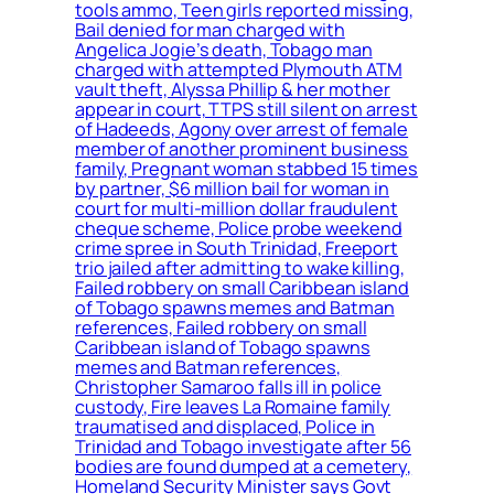
tools ammo, Teen girls reported missing,
Bail denied for man charged with
Angelica Jogie’s death, Tobago man
charged with attempted Plymouth ATM
vault theft, Alyssa Phillip & her mother
appear in court, TTPS still silent on arrest
of Hadeeds, Agony over arrest of female
member of another prominent business
family, Pregnant woman stabbed 15 times
by partner, $6 million bail for woman in
court for multi-million dollar fraudulent
cheque scheme, Police probe weekend
crime spree in South Trinidad, Freeport
trio jailed after admitting to wake killing,
Failed robbery on small Caribbean island
of Tobago spawns memes and Batman
references, Failed robbery on small
Caribbean island of Tobago spawns
memes and Batman references,
Christopher Samaroo falls ill in police
custody, Fire leaves La Romaine family
traumatised and displaced, Police in
Trinidad and Tobago investigate after 56
bodies are found dumped at a cemetery,
Homeland Security Minister says Govt