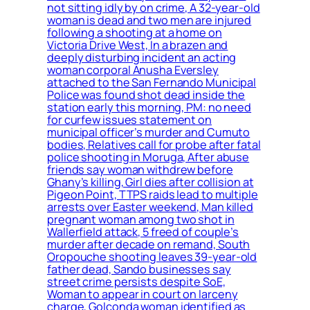
not sitting idly by on crime, A 32-year-old
woman is dead and two men are injured
following a shooting at a home on
Victoria Drive West, In a brazen and
deeply disturbing incident an acting
woman corporal Anusha Eversley
attached to the San Fernando Municipal
Police was found shot dead inside the
station early this morning, PM: no need
for curfew issues statement on
municipal officer’s murder and Cumuto
bodies, Relatives call for probe after fatal
police shooting in Moruga, After abuse
friends say woman withdrew before
Ghany’s killing, Girl dies after collision at
Pigeon Point, TTPS raids lead to multiple
arrests over Easter weekend, Man killed
pregnant woman among two shot in
Wallerfield attack, 5 freed of couple’s
murder after decade on remand, South
Oropouche shooting leaves 39-year-old
father dead, Sando businesses say
street crime persists despite SoE,
Woman to appear in court on larceny
charge, Golconda woman identified as