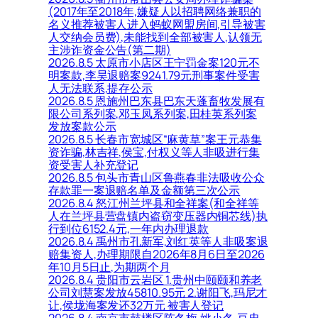
(2017年至2018年,嫌疑人以招聘网络兼职的
名义推荐被害人进入蚂蚁网盟房间,引导被害
人交纳会员费),未能找到全部被害人,认领无
主涉诈资金公告(第二期)
2026.8.5 太原市小店区王宁罚金案120元不
明案款,李昊退赔案9241.79元刑事案件受害
人无法联系,提存公示
2026.8.5 恩施州巴东县巴东天蓬畜牧发展有
限公司系列案,邓玉凤系列案,田桂英系列案
发放案款公示
2026.8.5 长春市宽城区“麻黄草”案王元恭集
资诈骗,林吉祥,侯宝,付权义等人非吸进行集
资受害人补充登记
2026.8.5 包头市青山区鲁燕春非法吸收公众
存款罪一案退赔名单及金额第三次公示
2026.8.4 怒江州兰坪县和全祥案(和全祥等
人在兰坪县营盘镇内盗窃变压器内铜芯线)执
行到位6152.4元,一年内办理退款
2026.8.4 禹州市孔新军,刘红英等人非吸案退
赔集资人,办理期限自2026年8月6日至2026
年10月5日止,为期两个月
2026.8.4 贵阳市云岩区 1.贵州中颐颐和养老
公司刘慧案发放45810.95元 2.谢阳飞,玛尼才
让,侯垅海案发还32万元 被害人登记
2026.8.4 南京市鼓楼区陈冬梅,姚小冬,豆忠