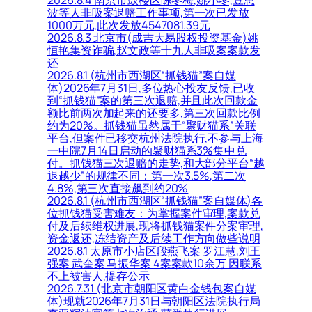
波等人非吸案退赔工作事项,第一次已发放
1000万元,此次发放4547081.39元
2026.8.3 北京市(成吉大易股权投资基金)姚
恒艳集资诈骗,赵文政等十九人非吸案案款发
还
2026.8.1 (杭州市西湖区“抓钱猫”案自媒
体)2026年7月31日,多位热心投友反馈,已收
到“抓钱猫”案的第三次退赔,并且此次回款金
额比前两次加起来的还要多,第三次回款比例
约为20%。抓钱猫虽然属于“聚财猫系”关联
平台,但案件已移交杭州法院执行,不参与上海
一中院7月14日启动的聚财猫系3%集中兑
付。抓钱猫三次退赔的走势,和大部分平台“越
退越少”的规律不同：第一次3.5%,第二次
4.8%,第三次直接飙到约20%
2026.8.1 (杭州市西湖区“抓钱猫”案自媒体)各
位抓钱猫受害难友：为掌握案件审理,案款兑
付及后续维权进展,现将抓钱猫案件分案审理,
资金返还,冻结资产及后续工作方向做些说明
2026.8.1 太原市小店区段燕飞案 罗江慧,刘王
强案 武奎案 马振华案 4案案款10余万 因联系
不上被害人,提存公示
2026.7.31 (北京市朝阳区黄白金钱包案自媒
体)现就2026年7月31日与朝阳区法院执行局