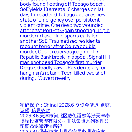
body found floating off Tobago beach,
SoE yields 18 arrests 10 charges on 1st
day, Trinidad and Tobago declares new
state of emergency over persistent
violent crime, One dead two wounded
after east Port-of-Spain shooting, Triple
murder in Laventille sparks calls for
another SoE, Traumatised residents
recount terror after Couva double
murder, Court reserves judgment in
Republic Bank break-in appeal, Signal Hill
man shot dead Tobago’s first murder,
Diego’s deadly dawn: Residents cry for
hangman’s return, Teen killed two shot
during J’Ouvert revelry
密码保护：China! 2026.6-9 资金清退, 退赔,
认领, 信息核对
2026.8.5 天津市河北区敦促潘超等涉天津泰
博瑞投资管理有限公司非法集资系列案件公
司职员退缴违法所得
2026.8.5 衢州市常山县公安局办理诈骗案