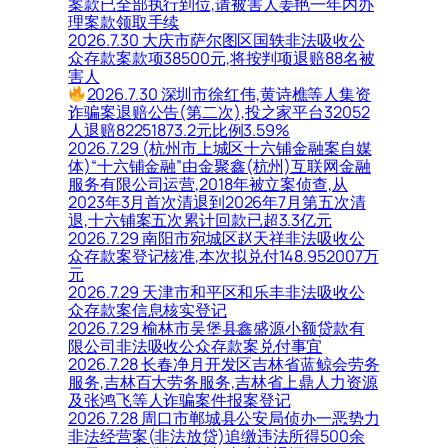
案款已全部执行到位,请被害人姜艳一年内办
理案款领取手续
2026.7.30 大庆市萨尔图区国轶非法吸收公
众存款案款项38500元,将按判项退赔88名被
害人
2026.7.30 深圳市徐红伟,黄诗樵等人集资
诈骗案退赔公告(第二次),投之家平台32052
人退赔82251873.2元比例3.59%
2026.7.29 (杭州市上城区十六铺金融案自媒
体)“十六铺金融”由金聚鑫(杭州)互联网金融
服务有限公司运营,2018年被立案侦查,从
2023年3月首次清退到2026年7月第五次清
退,十六铺案五次累计回款已超3.3亿元
2026.7.29 南阳市宛城区赵天祥非法吸收公
众存款案登记核准,本次拟兑付148.952007万
元
2026.7.29 天津市和平区和乐丰非法吸收公
众存款案信息核实登记
2026.7.29 榆林市吴堡县鑫盛源小额贷款有
限公司非法吸收公众存款案兑付事宜
2026.7.28 长春净月开发区吉林省蓝鲸会劳务
服务,吉林百大劳务服务,吉林省上鼎人力资源
及张鸿飞等人诈骗案件报案登记
2026.7.28 周口市郸城县公安局侦办一恶势力
非法经营案(非法放贷)追缴违法所得500余