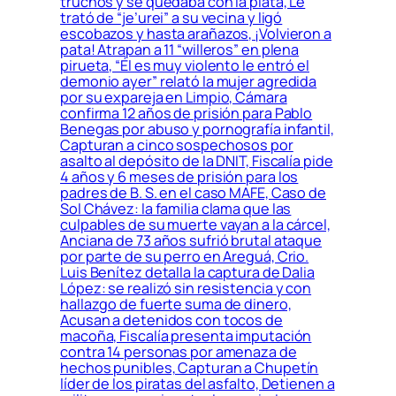
truchos y se quedaba con la plata, Le
trató de “je’urei” a su vecina y ligó
escobazos y hasta arañazos, ¡Volvieron a
pata! Atrapan a 11 “willeros” en plena
pirueta, “Él es muy violento le entró el
demonio ayer” relató la mujer agredida
por su expareja en Limpio, Cámara
confirma 12 años de prisión para Pablo
Benegas por abuso y pornografía infantil,
Capturan a cinco sospechosos por
asalto al depósito de la DNIT, Fiscalía pide
4 años y 6 meses de prisión para los
padres de B. S. en el caso MAFE, Caso de
Sol Chávez: la familia clama que las
culpables de su muerte vayan a la cárcel,
Anciana de 73 años sufrió brutal ataque
por parte de su perro en Areguá, Crio.
Luis Benítez detalla la captura de Dalia
López: se realizó sin resistencia y con
hallazgo de fuerte suma de dinero,
Acusan a detenidos con tocos de
macoña, Fiscalía presenta imputación
contra 14 personas por amenaza de
hechos punibles, Capturan a Chupetín
líder de los piratas del asfalto, Detienen a