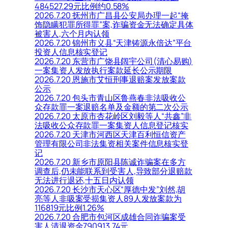
484527.29元比例约0.58%
2026.7.20 抚州市广昌县公安局办理一起“掩
饰隐瞒犯罪所得罪”案,诈骗资金无法确定具体
被害人,六个月内认领
2026.7.20 锦州市义县“天津铸源永倍达”平台
投资人信息核实登记
2026.7.20 东营市广饶县阔宇公司(清心易购)
一案集资人发放执行案款延长公示期限
2026.7.20 恩施市艾恒刑事退赔案发放案款
公示
2026.7.20 包头市青山区鲁燕春非法吸收公
众存款罪一案退赔名单及金额的第二次公示
2026.7.20 太原市杏花岭区刘毅等人“共鑫”非
法吸收公众存款罪一案集资人信息登记核实
2026.7.20 天津市河西区天津百利恒信资产
管理有限公司非法集资相关案件信息核实登
记
2026.7.20 新乡市原阳县陈诚诈骗案在多方
调查后,仍未能联系到受害人,导致部分退赔款
无法进行退还,十五日内认领
2026.7.20 长沙市天心区“厚德中发”刘然,胡
亮等人非吸案受损集资人89人发放案款为
116819元比例1.26%
2026.7.20 合肥市包河区成雄合同诈骗案受
害人清退资金790913.74元