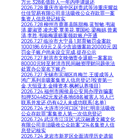
万元,328名借款人一年内申请退还
2026.7.28 重庆市渝中区赵贵武等涉重庆耀益
仕佳贸易有限公司非法吸收公众存款罪一案
集资人信息登记核实
2026.7.28 柳州市鹿寨县陈甜梅,蓝智敏,韦淑
清,廖淑贤,凌忠爱,覃美花,覃国松,梁梅娟,曾素
清,李胜,韦瑜梅退赔案领款账户开通
2026.7.27 临汾市大宁县 1.郑育敏罚金案款
1000186.69元 2.吴少含追缴案款20000元 因
罚金子账户尚未设立完成,提存公示
2026.7.27 射洪市文映傚责令退赔一案案款
80000元转至射洪市民间融资理财问题依法
处置办公室名下账户
2026.7.27 无锡市滨湖区肖梅兰,王援成等人
鸿广系列非吸案集资人信息登记(投资第一
金,大恒亚太,金曈资本,枫树认养项目)
2026.7.24 福州市闽侯县公安局办理诈骗案
扣押304482元发还各地68名被害人,16人已
联系并发还,仍有42人未成功联系(名单)
2026.7.24 大连市沙河口区“刘仁明非法吸收
公众存款罪”案集资人第一次信息登记
2026.7.24 武汉市江汉区“武汉融通文藏文化
有限公司非法吸收公众款案”214名集资人信
息登记核实
2026.7.24 龙岩市新罗区全面清理历史遗留