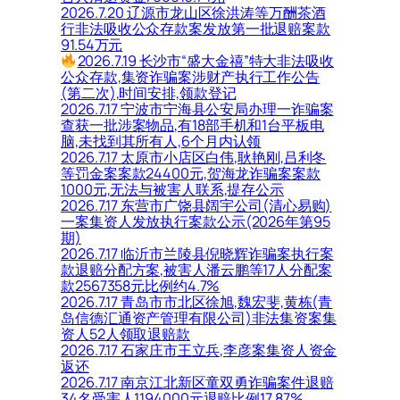
2026.7.20 辽源市龙山区徐洪涛等万酬茶酒
行非法吸收公众存款案发放第一批退赔案款
91.54万元
2026.7.19 长沙市“盛大金禧”特大非法吸收
公众存款,集资诈骗案涉财产执行工作公告
(第二次),时间安排,领款登记
2026.7.17 宁波市宁海县公安局办理一诈骗案
查获一批涉案物品,有18部手机和1台平板电
脑,未找到其所有人,6个月内认领
2026.7.17 太原市小店区白伟,耿艳刚,吕利冬
等罚金案案款24400元,贺海龙诈骗案案款
1000元,无法与被害人联系,提存公示
2026.7.17 东营市广饶县阔宇公司(清心易购)
一案集资人发放执行案款公示(2026年第95
期)
2026.7.17 临沂市兰陵县倪晓辉诈骗案执行案
款退赔分配方案,被害人潘云鹏等17人分配案
款2567358元比例约4.7%
2026.7.17 青岛市市北区徐旭,魏宏斐,黄栋(青
岛信德汇通资产管理有限公司)非法集资案集
资人52人领取退赔款
2026.7.17 石家庄市王立兵,李彦案集资人资金
返还
2026.7.17 南京江北新区童双勇诈骗案件退赔
34名受害人1194000元退赔比例17.87%