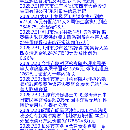
李亚辉法官第七次沟通,获悉执行进展
2026.7.31 南京市江宁区“北京四季大通投资
集团有限公司”系列案件信息登记
2026.7.31 大庆市龙凤区 1.唐锐案执行到位
47750.74元分配给13人 2.周德生案执行到位
2348.75元分配给23人
2026.7.31 信阳市淮滨县敖佳银,陈泽英诈骗
案损失退赔,案涉款项未联系到所有被害人或
部分虽联系但未能正常认领(67人)
2026.7.31 荆州市沙市区“熊家冢”案集资人第
四次清退金额2474715.18元发放比例为
0.96%
2026.7.30 台州市路桥区检察院办理李恩平
等人诈骗案,李恩平退赃13394元,邓飞燕退赃
12625元,被害人一年内领取
2026.7.30 滁州市定远县检察院办理掩饰隐
瞒犯罪所得案件返还涉案资金,始终无法与被
害人取得联系
2026.7.30 太原市清徐县王向飞,张海燕刑事
附带民事赔偿案款205元,因本院暂无惩罚性
赔偿专用账户,提存公示
2026.7.30 昭通市昭阳区漆凯,闵加洪非法吸
收公众存款案涉案财产以物抵债分配,本次可
分配抵债财产总价值为1178.5248万元
2026.7.30 长沙市芙蓉区曹建责令退赔一案