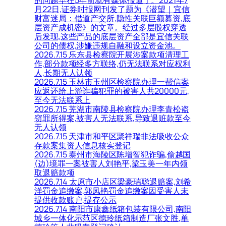
月22日,证券时报网刊发了题为《潜望｜宜信
财富迷局：借道产交所,隐性关联巨额募资,底
层资产成机密》的文章。经过多层股权穿透
后发现,这些产品的底层资产全部是宜信关联
公司的债权,涉嫌违规自融和设立资金池。
2026.7.15 乐东县检察院开展涉案款项清理工
作,部分款项经多方联络,仍无法联系对应权利
人,长期无人认领
2026.7.15 玉林市玉州区检察院办理一帮信案
应返还给上游诈骗犯罪的被害人共20000元,
至今无法联系上
2026.7.15 芜湖市南陵县检察院办理李青松盗
窃罪所得案,被害人无法联系,导致退赃款至今
无人认领
2026.7.15 天津市和平区聚祥瑞非法吸收公众
存款案集资人信息核实登记
2026.7.15 泰州市海陵区陈增智犯诈骗,偷越国
(边)境罪一案被害人刘艳平,梁玉美一年内领
取退赔款项
2026.7.14 太原市小店区梁豪瑞聪退赔案,刘希
洋罚金追缴案,郭凤艳罚金追缴案因受害人未
提供收款账户,提存公示
2026.7.14 南阳市康鑫纸箱包装有限公司,南阳
城乡一体化示范区德玲纸箱制造厂张文胜,单