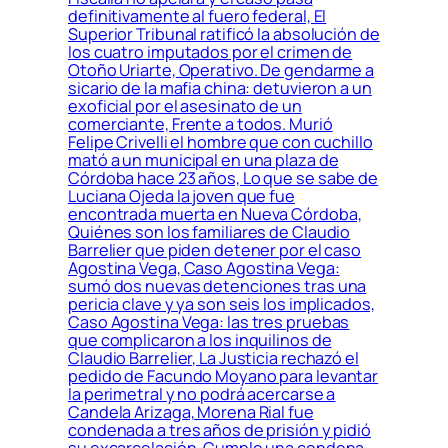
definitivamente al fuero federal, El
Superior Tribunal ratificó la absolución de
los cuatro imputados por el crimen de
Otoño Uriarte, Operativo. De gendarme a
sicario de la mafia china: detuvieron a un
exoficial por el asesinato de un
comerciante, Frente a todos. Murió
Felipe Crivelli el hombre que con cuchillo
mató a un municipal en una plaza de
Córdoba hace 23 años, Lo que se sabe de
Luciana Ojeda la joven que fue
encontrada muerta en Nueva Córdoba,
Quiénes son los familiares de Claudio
Barrelier que piden detener por el caso
Agostina Vega, Caso Agostina Vega:
sumó dos nuevas detenciones tras una
pericia clave y ya son seis los implicados,
Caso Agostina Vega: las tres pruebas
que complicaron a los inquilinos de
Claudio Barrelier, La Justicia rechazó el
pedido de Facundo Moyano para levantar
la perimetral y no podrá acercarse a
Candela Arizaga, Morena Rial fue
condenada a tres años de prisión y pidió
su excarcelación, Cumple una condena