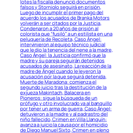
lotes la fiscalía denunció documentos
falsos y Storniolo seguirá en prisión,
Luego de incumplir el primer pago del
acuerdo los acusados de Branka Motors
volverán a ser citados por la Justicia,
Condenaron a 20 años de prisión al
colorista que “fusiló” a un estilista en una
peluquería de Recoleta, Caso Ángel:
intervinieron al equipo técnico judicial
que le dio la tenencia del nene a la madre,
Caso Ángel: la Justicia confirmó que la
madre y su pareja seguirán detenidos
acusados de asesinato, La reacción de la
madre de Ángel cuando le leyeron la
acusación por la que seguirá detenida,
Muerte de Maradona: comienza el
segundo juicio tras la destitución de la
exjueza Makintach, Balacera en
Pioneros: sigue la búsqueda de un
prófugo y otro involucrado va al banquillo
por tener un arma de guerra, Caso Ángel:
detuvieron a la madre y al padrastro del
niño fallecido, Crimen en Villa Llanquín:
avanza a juicio la causa por el homicidio
de Diego Manuel Sixto, Crimen en pleno