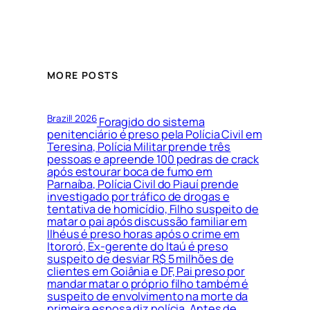
MORE POSTS
Brazil! 2026
Foragido do sistema
penitenciário é preso pela Polícia Civil em
Teresina, Polícia Militar prende três
pessoas e apreende 100 pedras de crack
após estourar boca de fumo em
Parnaíba, Polícia Civil do Piauí prende
investigado por tráfico de drogas e
tentativa de homicídio, Filho suspeito de
matar o pai após discussão familiar em
Ilhéus é preso horas após o crime em
Itororó, Ex-gerente do Itaú é preso
suspeito de desviar R$ 5 milhões de
clientes em Goiânia e DF, Pai preso por
mandar matar o próprio filho também é
suspeito de envolvimento na morte da
primeira esposa diz polícia, Antes de