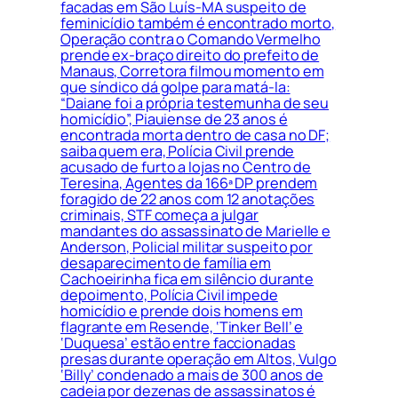
facadas em São Luís-MA suspeito de
feminicídio também é encontrado morto,
Operação contra o Comando Vermelho
prende ex-braço direito do prefeito de
Manaus, Corretora filmou momento em
que síndico dá golpe para matá-la:
“Daiane foi a própria testemunha de seu
homicídio”, Piauiense de 23 anos é
encontrada morta dentro de casa no DF;
saiba quem era, Polícia Civil prende
acusado de furto a lojas no Centro de
Teresina, Agentes da 166ª DP prendem
foragido de 22 anos com 12 anotações
criminais, STF começa a julgar
mandantes do assassinato de Marielle e
Anderson, Policial militar suspeito por
desaparecimento de família em
Cachoeirinha fica em silêncio durante
depoimento, Polícia Civil impede
homicídio e prende dois homens em
flagrante em Resende, ‘Tinker Bell’ e
‘Duquesa’ estão entre faccionadas
presas durante operação em Altos, Vulgo
‘Billy’ condenado a mais de 300 anos de
cadeia por dezenas de assassinatos é