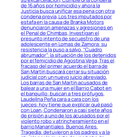
de 16 años por homicidio y ahora la
Justicia busca unificar esa pena con otra
condena previa, Los tres imputados por
estafa en la causa de Branka Motors
denunciaron amenazas y agresiones en
el Penal de Chimbas, Investigan el
presunto intento de secuestro de una
adolescente en Lomas de Zamora: su
resistencia la puso a salvo, “Cuadro
abrumador”: la situación de los detenidos
por el femicidio de Agostina Vega, Tras el
fracaso del primer acuerdo el barra de
San Martín buscará cerrar su situación
judicial con un nuevo juicio abreviado,
Los barras de San Martín acusados de
balear a una mujer en el Barrio Cabot en
el banquillo: buscan a tres prófugos,
Laudelina Peña cara a cara con los
jueces: hoy tiene que explicar qué pasó
con Loan, Condenaron a casi siete años
de prisión a uno de los acusados por el
violento robo y atrincheramiento en el
barrio Manantiales, Buenos Aires.
Tragedia: detuvieron a los padres y a la