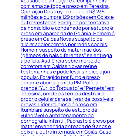
Acusado de ameaçar ex-companheira
com arma de fogo é preso em Teresina,
Operação Destroyer bloqueia R$ 235
milhões e cumpre 129 prisões em Goiás e
outros estados, Foragido por tentativa
de homicídio e condenado por estupro é
preso em Aparecida de Goiânia, Homem é
preso em Caldas Novas suspeito de
aliciar adolescentes por redes sociais,
Homem suspeito de matar mãe dos
“gêmeos de pais diferentes” se entrega
à polícia, Audiência sobre morte de
corretora em Caldas Novas reúne
testemunhas e pode levar síndico a júri
popular, Foragido por furto é preso
durante abordagem da PM, Polícia
prende “Yuri do Torquato” e “Perneta” em
Teresina; um deles tentou destruir o
próprio celular para se livrar de possíveis
provas, Líder religioso é preso em
Itumbiara suspeito de estupro de
vulnerável e armazenamento de
pornografia infantil, Padrasto é preso por
matar envenenada enteada de 9 anos e
deixar a outra internada em Goiás, Caso