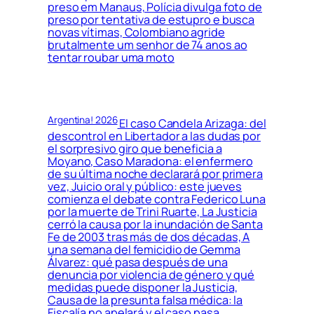
preso em Manaus, Polícia divulga foto de
preso por tentativa de estupro e busca
novas vítimas, Colombiano agride
brutalmente um senhor de 74 anos ao
tentar roubar uma moto
Argentina! 2026
El caso Candela Arizaga: del
descontrol en Libertador a las dudas por
el sorpresivo giro que beneficia a
Moyano, Caso Maradona: el enfermero
de su última noche declarará por primera
vez, Juicio oral y público: este jueves
comienza el debate contra Federico Luna
por la muerte de Trini Ruarte, La Justicia
cerró la causa por la inundación de Santa
Fe de 2003 tras más de dos décadas, A
una semana del femicidio de Gemma
Álvarez: qué pasa después de una
denuncia por violencia de género y qué
medidas puede disponer la Justicia,
Causa de la presunta falsa médica: la
Fiscalía no apelará y el caso pasa