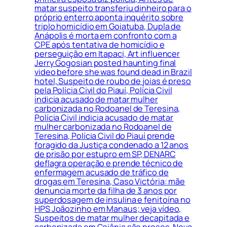
matar suspeito transferiu dinheiro para o
próprio enterro aponta inquérito sobre
triplo homicídio em Goiatuba, Dupla de
Anápolis é morta em confronto com a
CPE após tentativa de homicídio e
perseguição em Itapaci, Art influencer
Jerry Gogosian posted haunting final
video before she was found dead in Brazil
hotel, Suspeito de roubo de joias é preso
pela Polícia Civil do Piauí, Polícia Civil
indicia acusado de matar mulher
carbonizada no Rodoanel de Teresina,
Polícia Civil indicia acusado de matar
mulher carbonizada no Rodoanel de
Teresina, Polícia Civil do Piauí prende
foragido da Justiça condenado a 12 anos
de prisão por estupro em SP, DENARC
deflagra operação e prende técnico de
enfermagem acusado de tráfico de
drogas em Teresina, Caso Victória: mãe
denuncia morte da filha de 3 anos por
superdosagem de insulina e fenitoína no
HPS Joãozinho em Manaus; veja vídeo,
Suspeitos de matar mulher decapitada e
carbonizada em Goiânia são presos, Nova