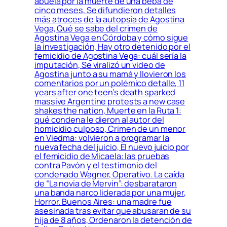
abuela por la muerte de una beba de
cinco meses, Se difundieron detalles
más atroces de la autopsia de Agostina
Vega, Qué se sabe del crimen de
Agostina Vega en Córdoba y cómo sigue
la investigación, Hay otro detenido por el
femicidio de Agostina Vega: cuál sería la
imputación, Se viralizó un video de
Agostina junto a su mamá y llovieron los
comentarios por un polémico detalle, 11
years after one teen’s death sparked
massive Argentine protests a new case
shakes the nation, Muerte en la Ruta 1:
qué condena le dieron al autor del
homicidio culposo, Crimen de un menor
en Viedma: volvieron a programar la
nueva fecha del juicio, El nuevo juicio por
el femicidio de Micaela: las pruebas
contra Pavón y el testimonio del
condenado Wagner, Operativo. La caída
de “La novia de Mervin”: desbarataron
una banda narco liderada por una mujer,
Horror. Buenos Aires: una madre fue
asesinada tras evitar que abusaran de su
hija de 8 años, Ordenaron la detención de