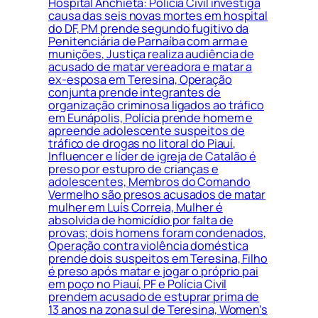
Hospital Anchieta: Polícia Civil investiga
causa das seis novas mortes em hospital
do DF, PM prende segundo fugitivo da
Penitenciária de Parnaíba com arma e
munições, Justiça realiza audiência de
acusado de matar vereadora e matar a
ex-esposa em Teresina, Operação
conjunta prende integrantes de
organização criminosa ligados ao tráfico
em Eunápolis, Polícia prende homem e
apreende adolescente suspeitos de
tráfico de drogas no litoral do Piauí,
Influencer e líder de igreja de Catalão é
preso por estupro de crianças e
adolescentes, Membros do Comando
Vermelho são presos acusados de matar
mulher em Luís Correia, Mulher é
absolvida de homicídio por falta de
provas; dois homens foram condenados,
Operação contra violência doméstica
prende dois suspeitos em Teresina, Filho
é preso após matar e jogar o próprio pai
em poço no Piauí, PF e Polícia Civil
prendem acusado de estuprar prima de
13 anos na zona sul de Teresina, Women’s