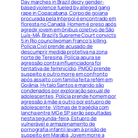
Day marches in Brazil decry gender-
based violence fueled by alleged gang
rape in Copacabana, Corpo de goiana
procurada pela Interpol é encontrado em
floresta no Canadá, Homem é preso após
agredir jovem em ônibus coletivo de São
Luís-MA, Brazil’s Supreme Court convicts
5 in Rio councilwoman Franco’s killing,
Polícia Civil prende acusado de
descumprir medida protetiva na zona
norte de Teresina, Polícia apura se
agressão contra influenciadora foi
tentativa de feminicídio, PMGO prende
suspeito e outro morre em confronto
após assalto com família feita refém em
Goiânia, Hytalo Santos e marido são
condenados por exploração sexual de
adolescentes, Polícia prende homem por
agressão à mãe e outro por estupro de
adolescente, Vítimas de tragédia com
lancha entre MG e SP serão sepultadas
nesta segunda-feira, Estupro de
vulnerável e armazenamento de
pornografia infantil levam à prisão de
suspeito em Marabá, Jovem morre a