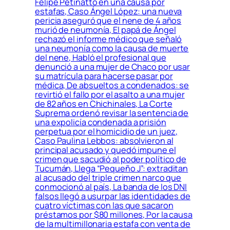
Felipe Petinatto en una causa por
estafas, Caso Ángel López: una nueva
pericia aseguró que el nene de 4 años
murió de neumonía, El papá de Ángel
rechazó el informe médico que señaló
una neumonía como la causa de muerte
del nene, Habló el profesional que
denunció a una mujer de Chaco por usar
su matrícula para hacerse pasar por
médica, De absueltos a condenados: se
revirtió el fallo por el asalto a una mujer
de 82 años en Chichinales, La Corte
Suprema ordenó revisar la sentencia de
una expolicía condenada a prisión
perpetua por el homicidio de un juez,
Caso Paulina Lebbos: absolvieron al
principal acusado y quedó impune el
crimen que sacudió al poder político de
Tucumán, Llega “Pequeño J”: extraditan
al acusado del triple crimen narco que
conmocionó al país, La banda de los DNI
falsos llegó a usurpar las identidades de
cuatro víctimas con las que sacaron
préstamos por $80 millones, Por la causa
de la multimillonaria estafa con venta de