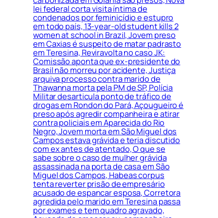
lei federal corta visita íntima de
condenados por feminicídio e estupro
em todo país, 13-year-old student kills 2
women at school in Brazil, Jovem preso
em Caxias é suspeito de matar padrasto
em Teresina, Reviravolta no caso JK:
Comissão aponta que ex-presidente do
Brasil não morreu por acidente, Justiça
arquiva processo contra marido de
Thawanna morta pela PM de SP, Polícia
Militar desarticula ponto de tráfico de
drogas em Rondon do Pará, Açougueiro é
preso após agredir companheira e atirar
contra policiais em Aparecida do Rio
Negro, Jovem morta em São Miguel dos
Campos estava grávida e teria discutido
com ex antes de atentado, O que se
sabe sobre o caso de mulher grávida
assassinada na porta de casa em São
Miguel dos Campos, Habeas corpus
tenta reverter prisão de empresário
acusado de espancar esposa, Corretora
agredida pelo marido em Teresina passa
por exames e tem quadro agravado,