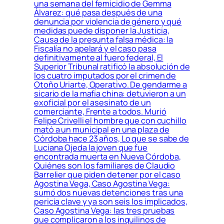
una semana del femicidio de Gemma
Álvarez: qué pasa después de una
denuncia por violencia de género y qué
medidas puede disponer la Justicia,
Causa de la presunta falsa médica: la
Fiscalía no apelará y el caso pasa
definitivamente al fuero federal, El
Superior Tribunal ratificó la absolución de
los cuatro imputados por el crimen de
Otoño Uriarte, Operativo. De gendarme a
sicario de la mafia china: detuvieron a un
exoficial por el asesinato de un
comerciante, Frente a todos. Murió
Felipe Crivelli el hombre que con cuchillo
mató a un municipal en una plaza de
Córdoba hace 23 años, Lo que se sabe de
Luciana Ojeda la joven que fue
encontrada muerta en Nueva Córdoba,
Quiénes son los familiares de Claudio
Barrelier que piden detener por el caso
Agostina Vega, Caso Agostina Vega:
sumó dos nuevas detenciones tras una
pericia clave y ya son seis los implicados,
Caso Agostina Vega: las tres pruebas
que complicaron a los inquilinos de