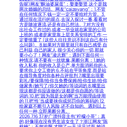
告呢)网友“酥油婆屎蛋”：娶妻娶贤,这个是我
两次婚姻的总结。网友“caizeyang”：1.不管
在任何情况下,钱一定一定不要给对方管。3.
通过现在流行的观点,去深入探讨一番,看看对
方是随波逐流,还是有自己想法。7.对方没有
出社会工作过的,或者一毕业就在家里的公司
上班的,或者是家里靠上层关系安排的工作,一
定要慎重了 (这些人往往意识不到这自己有什
么问题)。8.如果对方眼里就只有自己感受,自
己利益,自己的家人,很少关心你的一切,那就
要小心了！网友“凌志辉”：遇到下面任何一
种情况,请不要有一丝犹豫,果断分离：1.她的
收入私有,你的收入是公产,单方面消耗你的 4.
要求你上交工资的 6.不站在平等角度,而是站
在领导角度对你各种点评批判 7.嘴里出现要
彩礼/要保障/给你当免费保姆/给你生娃/给你
做家务/她亏了/你欠她的/等说词的 8.嘴里出
现这都是你应该做的/这都是你自愿的/等说
词的 10.把“因为我是女的啊”当万能理由使用
的 11.把‘性’当成要挟你或惩罚你的筹码的 12.
给家庭不断引入风险,还不自知的。遇到以上
任何一种,立即果断分离。
2026.7.16 37岁广漂抖音主包“柠檬小哥”：真
的,好像现在没有男生追女生了？浙江网友“陈
梓楠”：不敢追啊,才聊了一天,没见过面,她说