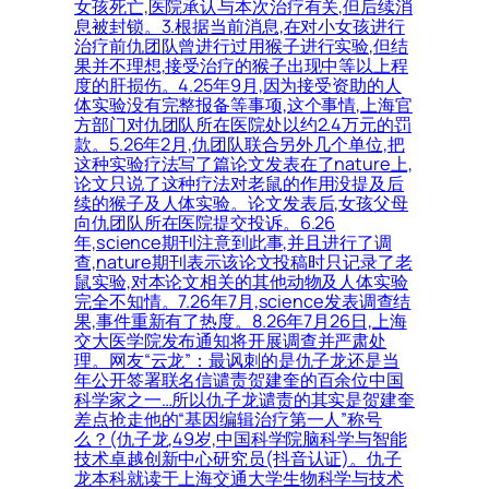
女孩死亡,医院承认与本次治疗有关,但后续消
息被封锁。3.根据当前消息,在对小女孩进行
治疗前仇团队曾进行过用猴子进行实验,但结
果并不理想,接受治疗的猴子出现中等以上程
度的肝损伤。4.25年9月,因为接受资助的人
体实验没有完整报备等事项,这个事情,上海官
方部门对仇团队所在医院处以约2.4万元的罚
款。5.26年2月,仇团队联合另外几个单位,把
这种实验疗法写了篇论文发表在了nature上,
论文只说了这种疗法对老鼠的作用没提及后
续的猴子及人体实验。论文发表后,女孩父母
向仇团队所在医院提交投诉。6.26
年,science期刊注意到此事,并且进行了调
查,nature期刊表示该论文投稿时只记录了老
鼠实验,对本论文相关的其他动物及人体实验
完全不知情。7.26年7月,science发表调查结
果,事件重新有了热度。8.26年7月26日,上海
交大医学院发布通知将开展调查并严肃处
理。网友“云龙”：最讽刺的是仇子龙还是当
年公开签署联名信谴责贺建奎的百余位中国
科学家之一…所以仇子龙谴责的其实是贺建奎
差点抢走他的“基因编辑治疗第一人”称号
么？(仇子龙,49岁,中国科学院脑科学与智能
技术卓越创新中心研究员(抖音认证)。仇子
龙本科就读于上海交通大学生物科学与技术