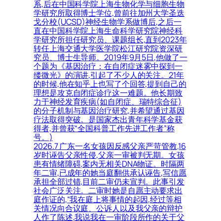
系,后在中国科学院上海生物化学与细胞生物
学研究所取得博士学位,曾前往加州大学圣迭
戈分校(UCSD)神经生物学系做博后,之后一
直在中国科学院上海生命科学研究院神经科
学研究所担任研究员、课题组长,直到2023年
转任上海交通大学医学院松江研究院资深研
究员、博士生导师。2019年9月5日,他做了一
个题为《基因治疗：在自闭症迷雾中探到一
缕微光》的演讲,引起了不少人的关注。21年
的时候,他在知乎上也写了个回答,提到自己的
理想是攻克自闭症诊疗这一难题。他长期致
力于神经发育疾病(如自闭症、瑞特综合征)
的分子机制与基因治疗研究,并希望通过基因
疗法取得突破。是国家杰出青年科学基金获
得者,并曾获“全国科普工作先进工作者”称
号。)
2026.7 广东一名女孩因反感父亲严苛管教,16
岁时诬告父亲性侵,父亲一审被判无期。女孩
患有情绪障碍,案内无相关DNA物证。时隔两
年二审,已成年的她当庭翻供承认诬告,写信愿
承担全部过错,目前二审仍未宣判。此事引发
社会广泛关注。二审时她是自愿主动要求出
庭作证的,“我在庭上将事情的起因,经过等相
关情况向合议庭、公诉人以及我父亲的辩护
人作了陈述,我说我在一审阶段所作的关于父