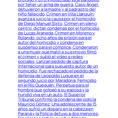
por tener un arma de guerra, Caso Ángel:
detuvieron a la madre y al padrastro del
niño fallecido, Crimen en Villa Llanquín:
avanza a juicio la causa por el homicidio
de Diego Manuel Sixto, Crimen en pleno
centro: dictan condenas por el homicidio
de Lucas Araneda, Crimen en Moreno y
Rolando: ocho años de prisión para el
autor del homicidio y condena en
suspenso para el cómplice, Condenaron
a una mujer que mató a su exnovio filmó
el crimen y subió el video a redes
sociales, Lanzan pedido de captura
internacional para supuesto autor de un
homicidio, Fue rechazado el pedido de la
defensa de Leopoldo Luque en el
segundo juicio por Maradona, Femicidio
en el Río Quequén: Perpetua para el
hombre que golpeó a su esposa y la
hundió viva en un auto, El Superior
Tribunal confirmó la condena del policía
Mauricio Gómez, Una adolescente de 15
años sufrió un disparo en la cabeza en
Paraná y la Policía detuvo a dos menores,