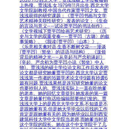
上热搜。贾浅浅,女,1979年11月出生,西北大学
文学院副教授,中国当代作家贾平凹之女。贾
浅浅获得的研究课题：《贾平凹书画与文学
艺术精神关联性研究》,发表的论文：《生命
的言说与意义——试论贾平凹的书法创作》、
《文学视域下贾平凹绘画艺术研究》、《历
史与文学的双重变奏——贾平凹〈古璐〉的叙
事策略》、《我读(贾平凹)〈山本〉》、
《乐意相关禽对语,生香不断树交花——漫谈
(贾平凹)〈暂坐〉的话语与结构》、《泼烦
背后的精神之光——从辛起与严念初谈起》
(辛起、严念初为贾平凹小说《暂坐》中人
物)。贾浅浅的硕士学位论文和工作后发表的
论文都是研究她爹贾平凹的,西北大学认定贾
浅浅第一作者的16篇学术论文中9篇有抄袭6
篇有问题,贾浅浅果然是连写研究她爹的论文
也要抄别人的。贾浅浅实际上一直在吃他爹
的老本。她的回忆文章提到,她发表的第一篇
文章是她爹打电话给编辑部要他们发的。贾
浅浅大学上的是西北大学中文系,不知道是不
是跟她爹有关,但是她大学毕业以后找的工作
肯定是跟她爹有关的,因为她毕业以后到西安
建筑科技大学中文学院当老师,而她爹当时是
这个学院的院长。她在这个中文学院干了几