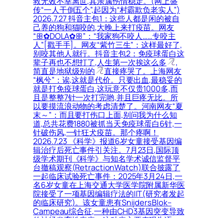
救无效不幸离世,其亲属伤情稳定。(网上盛
传“一人干倒五个”,起因为“村霸欺负老实人”)
2026.7.27 抖音主包1：这些人都是闲的被自
己养的狗和猫咬的,大晚上来打疫苗。网友
“ꕥ✿DOLA✿ꕥ”：“我家狗不咬人……专咬主
人”[戳手手]。网友“紫竹三生”：这样最好了,
别咬其他人就行。抖音主包2：免疫球蛋白这
辈子再也不想打了,人生第一次挨这么多
,
简直是地狱级别的
直接疼哭了。上海网友
“枫兮”：诶,这就是代价。只要出血,最稳妥的
就是打免疫球蛋白,这玩意不仅贵1000多,而
且是整整7针一次打完哟,并且巨疼无比。所
以要摸流浪动物的考虑清楚了。河南网友“夏
末～”：而且要打伤口上面,别问我为什么知
道,总共花费1880被抓当天免疫球蛋白6针,一
针破伤风,一针狂犬疫苗。那个疼啊！
2026.7.23 《科学》报道6岁女童接受基因编
辑治疗后死亡事件引关注。7月23日,国际顶
级学术期刊《科学》与知名学术诚信监督平
台撤稿观察(RetractionWatch)联合披露了
一起临床试验死亡事件：2025年3月24日,一
名6岁女童在上海交通大学医学院附属新华医
院接受了一项基因编辑疗法的IIT(研究者发起
的临床研究)。该女童患有SnijdersBlok–
Campeau综合征,一种由CHD3基因突变导致