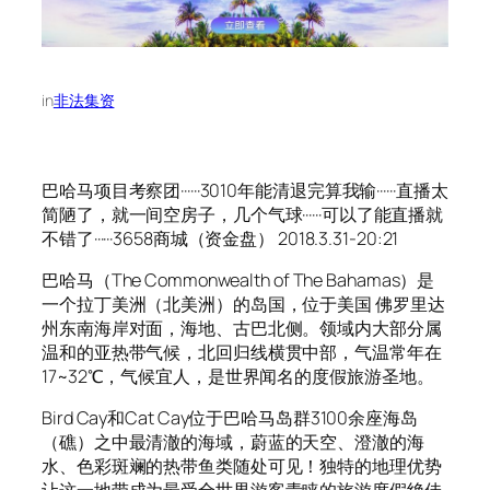
in
非法集资
巴哈马项目考察团······3010年能清退完算我输······直播太
简陋了，就一间空房子，几个气球······可以了能直播就
不错了······3658商城（资金盘） 2018.3.31-20:21
巴哈马（The Commonwealth of The Bahamas）是
一个拉丁美洲（北美洲）的岛国，位于美国 佛罗里达
州东南海岸对面，海地、古巴北侧。领域内大部分属
温和的亚热带气候，北回归线横贯中部，气温常年在
17~32℃，气候宜人，是世界闻名的度假旅游圣地。
Bird Cay和Cat Cay位于巴哈马岛群3100余座海岛
（礁）之中最清澈的海域，蔚蓝的天空、澄澈的海
水、色彩斑斓的热带鱼类随处可见！独特的地理优势