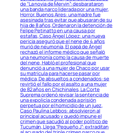
de “La novia de Mervin”: desbarataron
una banda narco liderada por una mujer,
Horror. Buenos Aires: una madre fue
asesinada tras evitar que abusaran de su
hija de 8 años, Ordenaron la detención de
Felipe Petinatto en una causa por
estafas, Caso Ángel López: una nueva
pericia aseguró que el nene de 4 años
murió de neumonía, El papá de Ángel
rechazó el informe médico que señaló
una neumonía como la causa de muerte
del nene, Habló el profesional que
denunció a una mujer de Chaco por usar
su matrícula para hacerse pasar por
médica, De absueltos a condenados: se
revirtió el fallo por el asalto a una mujer
de 82 años en Chichinales, La Corte
Suprema ordenó revisar la sentencia de
una expolicía condenada a prisión
perpetua por el homicidio de un juez,
Caso Paulina Lebbos: absolvieron al
principal acusado y quedó impune el
crimen que sacudió al poder político de
Tucumán, Llega “Pequeño J”: extraditan
al acusado del triple crimen narco que