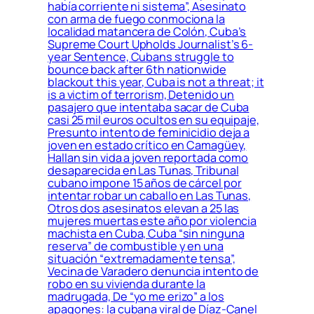
había corriente ni sistema”, Asesinato
con arma de fuego conmociona la
localidad matancera de Colón, Cuba’s
Supreme Court Upholds Journalist’s 6-
year Sentence, Cubans struggle to
bounce back after 6th nationwide
blackout this year, Cuba is not a threat; it
is a victim of terrorism, Detenido un
pasajero que intentaba sacar de Cuba
casi 25 mil euros ocultos en su equipaje,
Presunto intento de feminicidio deja a
joven en estado crítico en Camagüey,
Hallan sin vida a joven reportada como
desaparecida en Las Tunas, Tribunal
cubano impone 15 años de cárcel por
intentar robar un caballo en Las Tunas,
Otros dos asesinatos elevan a 25 las
mujeres muertas este año por violencia
machista en Cuba, Cuba “sin ninguna
reserva” de combustible y en una
situación “extremadamente tensa”,
Vecina de Varadero denuncia intento de
robo en su vivienda durante la
madrugada, De “yo me erizo” a los
apagones: la cubana viral de Díaz-Canel