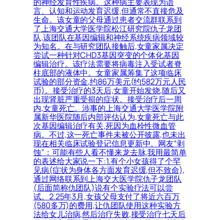
的神经发育性疾病。这种病主要表现为语
言、认知和运动发育迟缓,但通常不直接危及
生命。该女童的父母通过患者交流群联系到
了上海交通大学医学院松江研究院仇子龙团
队,该团队在基因编辑和神经系统疾病领域较
为知名。在与研究团队接触后,女童家属决定
尝试一种针对CHD3基因突变的个体化基因
编辑治疗。该疗法需要将病毒注入受试者脊
柱底部的液体中。女童家属筹集了这项临床
试验的部分资金,约86万美元(约582万元人民
币)。接受治疗的3天后,女童开始发烧,随后又
出现肾脏严重受损的症状。接受治疗后一周
内,女童死亡。涉事的上海交通大学医学院附
属新华医院随后内部评估认为,女童死亡与此
次基因编辑治疗有关,死因为血栓性微血管
病。不过,这一死亡事件未被公开披露,也未出
现在相关临床试验登记信息更新中。网友“剥
蚀”：可能有些人看不懂来龙去脉,我用最简单
的表述给大家说一下:1.有个小女孩得了个罕
见病(症状为身体各方面发育迟缓,但不致命),
通过网络联系到上海交大医学院仇子龙团队
(后面简称仇团队)说有个实验疗法可以尝
试。2.25年3月,女孩父母支付了将近六百万
(580多万)的费用,让仇团队使用这种实验方
法给女儿治病,然后治疗失败,接受治疗七天后