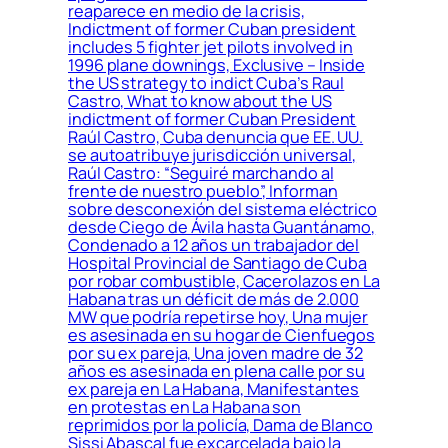
reaparece en medio de la crisis,
Indictment of former Cuban president
includes 5 fighter jet pilots involved in
1996 plane downings, Exclusive – Inside
the US strategy to indict Cuba’s Raul
Castro, What to know about the US
indictment of former Cuban President
Raúl Castro, Cuba denuncia que EE. UU.
se autoatribuye jurisdicción universal,
Raúl Castro: “Seguiré marchando al
frente de nuestro pueblo”, Informan
sobre desconexión del sistema eléctrico
desde Ciego de Ávila hasta Guantánamo,
Condenado a 12 años un trabajador del
Hospital Provincial de Santiago de Cuba
por robar combustible, Cacerolazos en La
Habana tras un déficit de más de 2.000
MW que podría repetirse hoy, Una mujer
es asesinada en su hogar de Cienfuegos
por su ex pareja, Una joven madre de 32
años es asesinada en plena calle por su
ex pareja en La Habana, Manifestantes
en protestas en La Habana son
reprimidos por la policía, Dama de Blanco
Sissi Abascal fue excarcelada bajo la