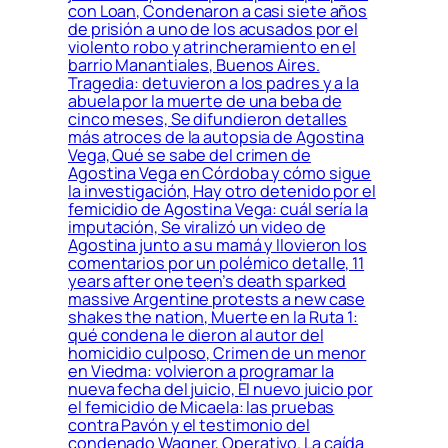
con Loan, Condenaron a casi siete años
de prisión a uno de los acusados por el
violento robo y atrincheramiento en el
barrio Manantiales, Buenos Aires.
Tragedia: detuvieron a los padres y a la
abuela por la muerte de una beba de
cinco meses, Se difundieron detalles
más atroces de la autopsia de Agostina
Vega, Qué se sabe del crimen de
Agostina Vega en Córdoba y cómo sigue
la investigación, Hay otro detenido por el
femicidio de Agostina Vega: cuál sería la
imputación, Se viralizó un video de
Agostina junto a su mamá y llovieron los
comentarios por un polémico detalle, 11
years after one teen’s death sparked
massive Argentine protests a new case
shakes the nation, Muerte en la Ruta 1:
qué condena le dieron al autor del
homicidio culposo, Crimen de un menor
en Viedma: volvieron a programar la
nueva fecha del juicio, El nuevo juicio por
el femicidio de Micaela: las pruebas
contra Pavón y el testimonio del
condenado Wagner, Operativo. La caída