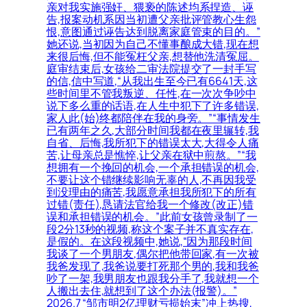
亲对我实施强奸、猥亵的陈述均系捏造、诬
告,报案动机系因当初遭父亲批评管教心生怨
恨,意图通过诬告达到脱离家庭管束的目的。”
她还说,当初因为自己不懂事酿成大错,现在想
来很后悔,但不能冤枉父亲,想替他洗清冤屈。
庭审结束后,女孩给二审法院提交了一封手写
的信,信中写道,“从我出生至今已有6641天,这
些时间里不管我叛逆、任性,在一次次争吵中
说下多么重的话语,在人生中犯下了许多错误,
家人此(始)终都陪伴在我的身旁。”“事情发生
已有两年之久,大部分时间我都在夜里辗转,我
自省、后悔,我所犯下的错误太大,大得令人痛
苦,让母亲总是憔悴,让父亲在狱中煎熬。”“我
想拥有一个挽回的机会,一个承担错误的机会,
不要让这个错继续影响无辜的人,不再因我受
到没理由的痛苦,我愿意承担我所犯下的所有
过错(责任),恳请法官给我一个修改(改正)错
误和承担错误的机会。”此前女孩曾录制了一
段2分13秒的视频,称这个案子并不真实存在,
是假的。在这段视频中,她说,“因为那段时间
我谈了一个男朋友,偶尔把他带回家,有一次被
我爸发现了,我爸说要打死那个男的,我和我爸
吵了一架,我男朋友也跟我分手了,我就想一个
人搬出去住,就想到了这个办法(报警)。”
2026.7 “邹市明2亿理财亏损始末”冲上热搜,