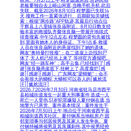
老板要独自去上峪山闲逛,当晚手机关机,此后
失联。截至2026年8月10日,程梦圆已失联14
天,搜救工作一直紧张进行。后期获知关键线
索：根据“两步路”APP轨迹,其最后行动点位
于辉县上八里镇张良庙附近。8月10日数支经
验丰富的救援队齐聚张良脑一带展开地毯式
排查搜索,中午12点左右,程梦圆的背包先被找
到,里面有她本人的身份证。下午1点多,救援
人员在张良庙附近的悬崖找到了她的遗体。
网友“奥特曼打怪瘦”：在二道崖上边找到尸
体了,无人机已经吊上来了,等待官方通报吧。
网友“经一路车神”：高手云集,已经找到了[感
谢]张良脑悬崖底下,挂树上了,高度腐烂[感
谢][感谢][感谢]。广东网友“梁蜻蜓”：会不
会有很大的蟒蛇,大蟒蛇可以吞人的[尴尬流
汗][尴尬流汗]
2026.7 2026年7月30日,河南省驻马店市西平
县柏城街道发生一起重大刑事案件,造成一人
死亡一人受伤,51岁犯罪嫌疑人夏付钢在逃,当
地警方已悬赏。案件基本情况：案件发生于
2026年7月30日上午,地点位于河南省西平县
柏城街道西关社区。夏付钢系当地租房户,因
邻里琐事与邻居侯男及其家人发生争执。夏
付钢持械将侯男及其亲属刺伤,其中侯男经抢