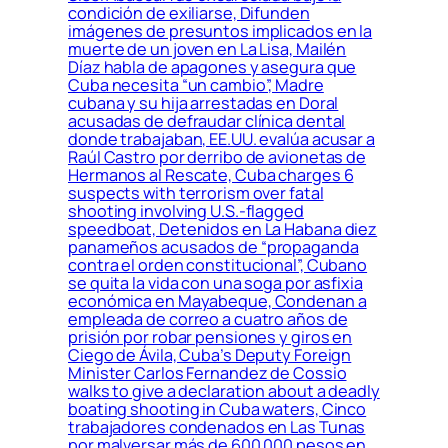
condición de exiliarse, Difunden
imágenes de presuntos implicados en la
muerte de un joven en La Lisa, Mailén
Díaz habla de apagones y asegura que
Cuba necesita “un cambio”, Madre
cubana y su hija arrestadas en Doral
acusadas de defraudar clínica dental
donde trabajaban, EE.UU. evalúa acusar a
Raúl Castro por derribo de avionetas de
Hermanos al Rescate, Cuba charges 6
suspects with terrorism over fatal
shooting involving U.S.-flagged
speedboat, Detenidos en La Habana diez
panameños acusados de “propaganda
contra el orden constitucional”, Cubano
se quita la vida con una soga por asfixia
económica en Mayabeque, Condenan a
empleada de correo a cuatro años de
prisión por robar pensiones y giros en
Ciego de Ávila, Cuba’s Deputy Foreign
Minister Carlos Fernandez de Cossio
walks to give a declaration about a deadly
boating shooting in Cuba waters, Cinco
trabajadores condenados en Las Tunas
por malversar más de 600 000 pesos en