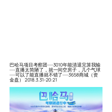
巴哈马项目考察团······3010年能清退完算我输
······直播太简陋了，就一间空房子，几个气球
······可以了能直播就不错了······3658商城（资
金盘） 2018.3.31-20:21