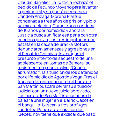
Claudio Barrelier, La Justicia rechazó el
pedido de Facundo Moyano para levantar
la perimetral y no podrá acercarse a
Candela Arizaga, Morena Rial fue
condenada a tres años de prisión y pidió
su excarcelación, Cumple una condena
de 16 años por homicidio y ahora la
Justicia busca unificar esa pena con otra
condena previa, Los tres imputados por
estafa en la causa de Branka Motors
denunciaron amenazas y agresiones en
el Penal de Chimbas, Investigan el
presunto intento de secuestro de una
adolescente en Lomas de Zamora: su
resistencia la puso a salvo, “Cuadro
abrumador”: la situación de los detenidos
por el femicidio de Agostina Vega, Tras el
fracaso del primer acuerdo el barra de
San Martín buscará cerrar su situación
judicial con un nuevo juicio abreviado,
Los barras de San Martín acusados de
balear a una mujer en el Barrio Cabot en
el banquillo: buscan a tres prófugos,
Laudelina Peña cara a cara con los
jueces: hoy tiene que explicar qué pasó