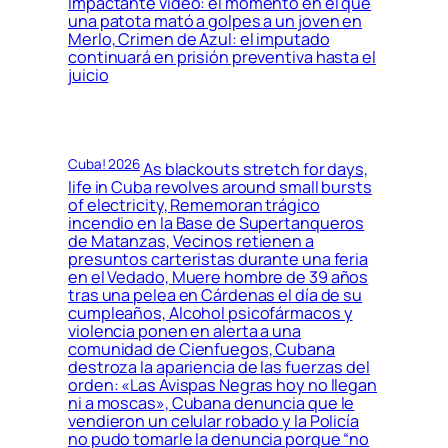
Impactante video: el momento en el que
una patota mató a golpes a un joven en
Merlo, Crimen de Azul: el imputado
continuará en prisión preventiva hasta el
juicio
Cuba! 2026
As blackouts stretch for days,
life in Cuba revolves around small bursts
of electricity, Rememoran trágico
incendio en la Base de Supertanqueros
de Matanzas, Vecinos retienen a
presuntos carteristas durante una feria
en el Vedado, Muere hombre de 39 años
tras una pelea en Cárdenas el día de su
cumpleaños, Alcohol psicofármacos y
violencia ponen en alerta a una
comunidad de Cienfuegos, Cubana
destroza la apariencia de las fuerzas del
orden: «Las Avispas Negras hoy no llegan
ni a moscas», Cubana denuncia que le
vendieron un celular robado y la Policía
no pudo tomarle la denuncia porque “no