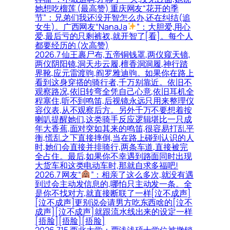
她想吃榴莲 (最高赞) 重庆网友“花开的季
节”：兄弟们我还没开智怎么办,还在纠结(追
女生)。广西网友“NanaJa
”：大胆爱,用心
爱,最后亏的只剩裤衩,就开智了[看]。每个人
都要经历的 (次高赞)
2026.7 仙王裹尸布,五帝铜钱罩,两仪窥天镜,
两仪阴阳镜,洞天步云履,檀香洞洞履,神行踏
界靴,应元雷渡驹,阎罗雅迪驹。如果你在路上
看到这身穿搭的骑行者,千万别靠近。依旧不
观察路况,依旧转弯全凭自己心意,依旧耳机全
程塞住,听不到鸣笛,后视镜永远只用来整理仪
容仪表,从不观察后方。另外千万不要想着按
喇叭提醒她们,这类骑手反应逻辑堪比一只成
年大香蕉,面对突如其来的鸣笛,很容易打乱平
衡,慌乱之下直接摔倒,当在路上碰到认识的人
时,她们会直接并排骑行,两条车道,直接被完
全占住。最后,如果你不幸遇到路面同时出现
大货车和这类电动车时,那就自求多福吧!
2026.7 网友“
”：相亲了这么多次,就没有遇
到过会主动发信息的,哪怕只主动发一条。全
是你不找对方,就直接断联了一样[泣不成声]
[泣不成声]更别说会请男方吃东西啥的[泣不
成声][泣不成声]就跟流水线出来的设定一样
[捂脸][捂脸][捂脸]
2026.7.15 西北大学：贾浅浅硕士学位被撤销