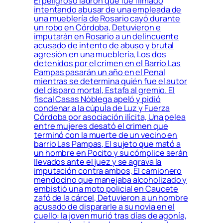
El peligroso ladrón que fue filmado
intentando abusar de una empleada de
una mueblería de Rosario cayó durante
un robo en Córdoba, Detuvieron e
imputarán en Rosario a un delincuente
acusado de intento de abuso y brutal
agresión en una mueblería, Los dos
detenidos por el crimen en el Barrio Las
Pampas pasarán un año en el Penal
mientras se determina quién fue el autor
del disparo mortal, Estafa al gremio. El
fiscal Casas Nóblega apeló y pidió
condenar a la cúpula de Luz y Fuerza
Córdoba por asociación ilícita, Una pelea
entre mujeres desató el crimen que
terminó con la muerte de un vecino en
barrio Las Pampas, El sujeto que mató a
un hombre en Pocito y su cómplice serán
llevados ante el juez y se agrava la
imputación contra ambos, El camionero
mendocino que manejaba alcoholizado y
embistió una moto policial en Caucete
zafó de la cárcel, Detuvieron a un hombre
acusado de dispararle a su novia en el
cuello: la joven murió tras días de agonía,