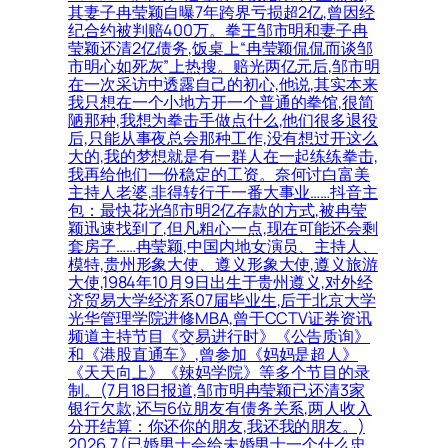
其妻子冉莹颖自曝7年跨界亏损超2亿,曾因经
纪合约被判赔400万。拳王邹市明和妻子冉
莹颖还清2亿债务,饭桌上“冉莹颖侃侃而谈邹
市明心如死灰”上热搜。赔光两亿元后,邹市明
在一次采访中透露自己的初心,他说,其实本来
我只想在一个小地方开一个普通的拳馆,很简
陋那种,我想为拳击手做点什么,他们很多退役
后,只能从事夜总会那种工作,没有想过开这么
大的,我的梦想就是有一群人在一起练练拳击,
我再给他们一份稳定的工资。奈何讨白富美
主持人老婆,非得转行干一番大事业……抖音主
包：最快花光邹市明2亿存款的方式,被冉莹
颖迅速找到了,但凡粗心一点,现在可能还会剩
套房子……冉莹颖,中国内地女演员、主持人、
模特,贵州形象大使、遵义形象大使,遵义旅游
大使,1984年10月9日出生于贵州遵义,对外经
济贸易大学经济系07届毕业生,后于北京大学
光华管理学院进修MBA,曾于CCTV证券资讯
频道主持节目《交易进行时》《公告质询》
和《港股直通车》,曾参加《妈妈是超人》
《天天向上》《辣妈学院》等多个节目的录
制。(7月18日报道,邹市明冉莹颖已还清3家
银行欠款,还与6位朋友有债务关系,两人收入
分开结算：你还你的朋友,我还我的朋友。)
2026.7 (已婚男士会给未婚男士一个什么忠