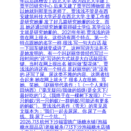
年以后跳槽去了西北大学,因为西北大学建了
贾平凹研究中心,后来又建了贾平凹博物馆,所
以她就到那里当老师了。贾浅浅不管是在西
安建筑科技大学还是在西北大学,主要工作都
是研究她爹,发了好几篇研究她爹的论文。而
且,她还通过研究她爹获得硕士学位,其学位论
文就是研究她爹的。2021年年初,贾浅浅的诗
曾在网上很火。这些诗有两个特点。第一个
特点跟她的名字一样,很浅,写一句大白话,敲
一下回车键就变成诗了。这种写诗方法并不
是她发明的。有一个叫赵丽华曾经也写过一
段时间的“诗”,写诗的方式就是大白话敲回车
键。当时在网上很出名,被叫做“梨花体”。贾
浅浅的诗还有一个特点,是赵丽华的“诗”没有
的,还写了屎、尿这类不雅的内容。这两者结
合起来,她在网上就火了,很多人在批她、骂
她、笑她。(赵丽华代表作：1.《一个人来到
田纳西》(“毫无疑问/我做的馅饼/是全天下/
最好吃的”) 2.《我终于在一棵树下发现》(“一
只蚂蚁/另一只蚂蚁/一群蚂蚁/可能还有更多
的蚂蚁”)。贾浅浅代表作《雪天》的常见原
文版本为：“我们一起去尿尿。你,尿了一条
线。我,尿了一个坑。”)
2026.7.13 杭州下沙福雷德广场糖水铺(泡福
糖水甜品店)老板被杀(7.13下沙泡福糖水店捅