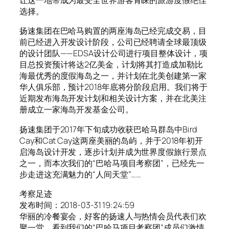
让这一地带成为最受全世界游客青睐的旅游度假绝佳
选择。
扬速集团在巴哈马购置的两座海岛已经完成交易，目
前已经进入开发设计阶段，公司已经聘请全球最顶级
的设计团队——EDSA设计公司进行项目整体设计，项
目总投资预计将达2亿美金，计划将其打造成加勒比
海最优秀的度假海岛之一，并计划在北美创建第一家
华人俱乐部，预计2018年底将分阶段启用。我们将于
近期发布海岛开发计划和相关设计方案，并在北美注
册成立一家海岛开发基金公司。
扬速集团于2017年下旬成功收获巴哈马群岛中Bird
Cay和Cat Cay这两座美丽的岛屿，并于2018年初开
启海岛设计开发，逐步计划并成为世界度假旅行景点
之一，而本次我们的“巴哈马项目考察团”，已经先一
步走进这充满魅力的“人间天堂”……
考察足迹
发布时间：2018-03-31 19:24:59
华丽的冷餐宴会，好客的扬速人与热情会员代表们欢
聚一堂，看到我们的“巴哈马项目考察团”成员们激情