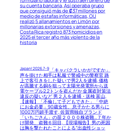
formulario laboral y le sustraen dinero de
su cuenta bancaria, Así operaba grupo
que consiguió más de ₡37 millones por
medio de estafas informáticas, OIJ
realizó 5 allanamientos en Limón por
millonarias extorsiones y amenazas,
Costa Rica registró 873 homicidios en
2025 el tercer año más violento de la
historia
Japan! 2026.7-9
「キャバクラいかがですか」
声を掛けた相手は私服で警戒中の警察官 路
上で客引きをした疑いで男2人を逮捕, 価格
が高騰する銅を狙って太陽光発電所から送
電ケーブル2.2トンを盗んだか 金属盗対策法
違反の疑いなど 男２人を逮捕・送検 富山,
【速報】「不倫して子どもできた」「中絶
にお金必要」90歳女性、息子かたる男らに
1000万円超手渡す, 佐賀県独自ブランド
「いちごさん」の苗２０００株盗難…７年か
け開発、盗難６回目, 【現場報告】男の死因
は胸を撃たれたことによる“出血性ショッ