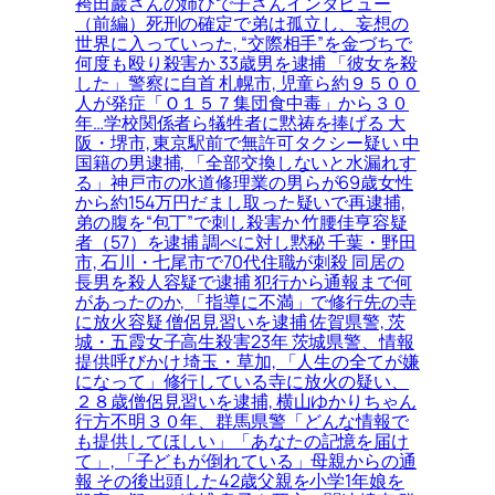
袴田巖さんの姉ひで子さんインタビュー
（前編）死刑の確定で弟は孤立し、妄想の
世界に入っていった, “交際相手”を金づちで
何度も殴り殺害か 33歳男を逮捕 「彼女を殺
した」警察に自首 札幌市, 児童ら約９５００
人が発症「Ｏ１５７集団食中毒」から３０
年…学校関係者ら犠牲者に黙祷を捧げる 大
阪・堺市, 東京駅前で無許可タクシー疑い 中
国籍の男逮捕, 「全部交換しないと水漏れす
る」神戸市の水道修理業の男らが69歳女性
から約154万円だまし取った疑いで再逮捕,
弟の腹を“包丁”で刺し殺害か 竹腰佳亨容疑
者（57）を逮捕 調べに対し黙秘 千葉・野田
市, 石川・七尾市で70代住職が刺殺 同居の
長男を殺人容疑で逮捕 犯行から通報まで何
があったのか, 「指導に不満」で修行先の寺
に放火容疑 僧侶見習いを逮捕 佐賀県警, 茨
城・五霞女子高生殺害23年 茨城県警、情報
提供呼びかけ 埼玉・草加, 「人生の全てが嫌
になって」修行している寺に放火の疑い、
２８歳僧侶見習いを逮捕, 横山ゆかりちゃん
行方不明３０年、群馬県警「どんな情報で
も提供してほしい」「あなたの記憶を届け
て」, 「子どもが倒れている」母親からの通
報 その後出頭した42歳父親を小学1年娘を