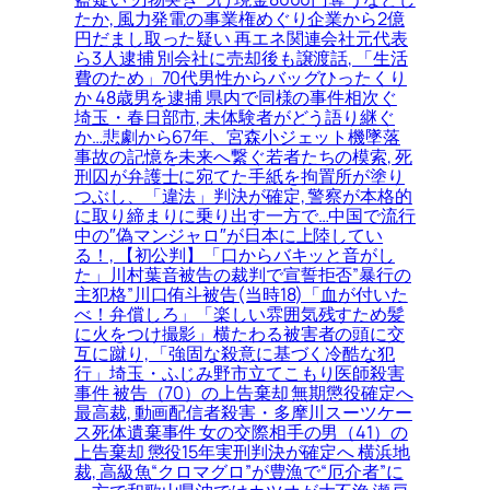
たか, 風力発電の事業権めぐり企業から2億
円だまし取った疑い 再エネ関連会社元代表
ら3人逮捕 別会社に売却後も譲渡話, 「生活
費のため」70代男性からバッグひったくり
か 48歳男を逮捕 県内で同様の事件相次ぐ
埼玉・春日部市, 未体験者がどう語り継ぐ
か…悲劇から67年、宮森小ジェット機墜落
事故の記憶を未来へ繋ぐ若者たちの模索, 死
刑囚が弁護士に宛てた手紙を拘置所が塗り
つぶし、「違法」判決が確定, 警察が本格的
に取り締まりに乗り出す一方で…中国で流行
中の″偽マンジャロ″が日本に上陸してい
る！, 【初公判】「口からバキッと音がし
た」川村葉音被告の裁判で宣誓拒否”暴行の
主犯格”川口侑斗被告(当時18)「血が付いた
べ！弁償しろ」「楽しい雰囲気残すため髪
に火をつけ撮影」横たわる被害者の頭に交
互に蹴り, 「強固な殺意に基づく冷酷な犯
行」埼玉・ふじみ野市立てこもり医師殺害
事件 被告（70）の上告棄却 無期懲役確定へ
最高裁, 動画配信者殺害・多摩川スーツケー
ス死体遺棄事件 女の交際相手の男（41）の
上告棄却 懲役15年実刑判決が確定へ 横浜地
裁, 高級魚“クロマグロ”が豊漁で“厄介者”に