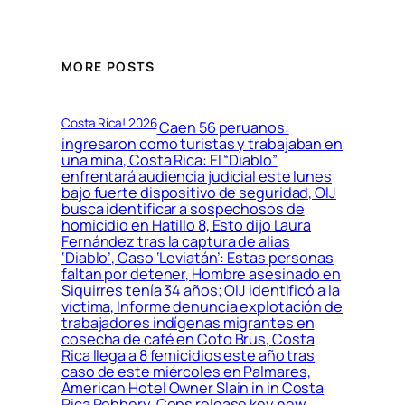
MORE POSTS
Costa Rica! 2026
Caen 56 peruanos:
ingresaron como turistas y trabajaban en
una mina, Costa Rica: El “Diablo”
enfrentará audiencia judicial este lunes
bajo fuerte dispositivo de seguridad, OIJ
busca identificar a sospechosos de
homicidio en Hatillo 8, Esto dijo Laura
Fernández tras la captura de alias
‘Diablo’, Caso ‘Leviatán’: Estas personas
faltan por detener, Hombre asesinado en
Siquirres tenía 34 años; OIJ identificó a la
víctima, Informe denuncia explotación de
trabajadores indígenas migrantes en
cosecha de café en Coto Brus, Costa
Rica llega a 8 femicidios este año tras
caso de este miércoles en Palmares,
American Hotel Owner Slain in in Costa
Rica Robbery, Cops release key new