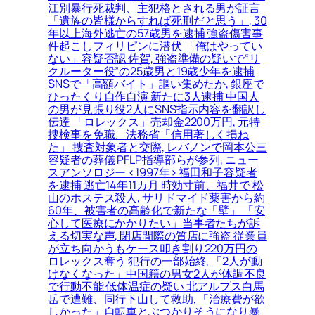
江別暴行死裁判、主犯格とされる男が証言
「遺族の皆様からすれば死刑だと思う」, 30
年以上海外逃亡の57歳男を逮捕 強盗傷害事
件起こしフィリピンに潜伏 「俺はやってい
ない」容疑否認 佐賀, 強盗準備の疑いで“リ
クルーター役”の25歳男と19歳少年を逮捕
SNSで「高額バイト」謳い集めたか, 銀座で
ひったくり自作自演 新たに3人逮捕 中国人
の男が見張り役2人にSNS指示内容を翻訳し
伝達 「ロレックス」売却金2200万円, 元特
捜検事を免職、法務省「信用著しく損ね
た」 捜査対象者と交際, レバノンで岡本公三
容疑者の葬儀 PFLP指導部らが参列, ニュー
スアンソロジー <1997年> 福田和子容疑者
を逮捕 逃亡14年11カ月 時効寸前、福井で 松
山のホステス殺人, サリドマイド薬害から約
60年、被害者の高齢化で新たな「壁」 「安
心して医療にかかりたい」当事者たちが訴
える切実な声, 閉店間際の質店に強盗 従業員
が立ち向かうもケース叩き割り220万円の
ロレックス奪う 犯行の一部始終, 「2人が動
けなくなった」中国籍の男女2人が体調不良
で行動不能 低体温症の疑い 北アルプス白馬
岳で遭難、同行下山して救助, 「治療費が欲
しかった」自転車とぶつかりそうになり暴