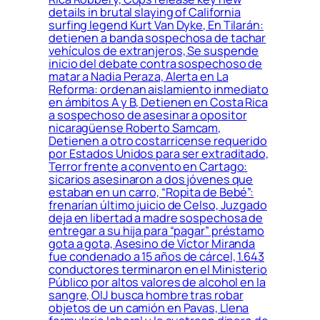
details in brutal slaying of California
surfing legend Kurt Van Dyke, En Tilarán:
detienen a banda sospechosa de tachar
vehículos de extranjeros, Se suspende
inicio del debate contra sospechoso de
matar a Nadia Peraza, Alerta en La
Reforma: ordenan aislamiento inmediato
en ámbitos A y B, Detienen en Costa Rica
a sospechoso de asesinar a opositor
nicaragüense Roberto Samcam,
Detienen a otro costarricense requerido
por Estados Unidos para ser extraditado,
Terror frente a convento en Cartago:
sicarios asesinaron a dos jóvenes que
estaban en un carro, “Ropita de Bebé”:
frenarían último juicio de Celso, Juzgado
deja en libertad a madre sospechosa de
entregar a su hija para “pagar” préstamo
gota a gota, Asesino de Víctor Miranda
fue condenado a 15 años de cárcel, 1.643
conductores terminaron en el Ministerio
Público por altos valores de alcohol en la
sangre, OIJ busca hombre tras robar
objetos de un camión en Pavas, Llena