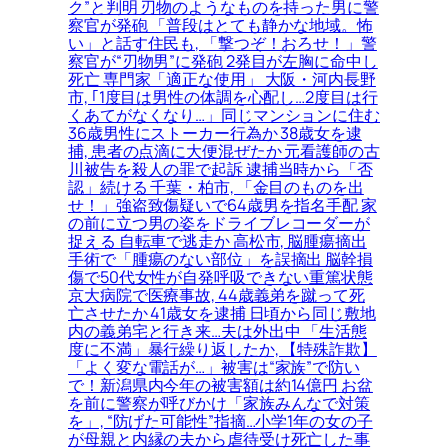
ク”と判明 刃物のようなものを持った男に警
察官が発砲 「普段はとても静かな地域。怖
い」と話す住民も, 「撃つぞ！おろせ！」警
察官が“刃物男”に発砲 2発目が左胸に命中し
死亡 専門家「適正な使用」 大阪・河内長野
市, ｢1度目は男性の体調を心配し…2度目は行
くあてがなくなり…」同じマンションに住む
36歳男性にストーカー行為か 38歳女を逮
捕, 患者の点滴に大便混ぜたか 元看護師の古
川被告を殺人の罪で起訴 逮捕当時から「否
認」続ける 千葉・柏市, 「金目のものを出
せ！」強盗致傷疑いで64歳男を指名手配 家
の前に立つ男の姿をドライブレコーダーが
捉える 自転車で逃走か 高松市, 脳腫瘍摘出
手術で「腫瘍のない部位」を誤摘出 脳幹損
傷で50代女性が自発呼吸できない重篤状態
京大病院で医療事故, 44歳義弟を蹴って死
亡させたか 41歳女を逮捕 日頃から同じ敷地
内の義弟宅と行き来…夫は外出中 「生活態
度に不満」暴行繰り返したか, 【特殊詐欺】
「よく変な電話が…」被害は“家族”で防い
で！新潟県内今年の被害額は約14億円 お盆
を前に警察が呼びかけ「家族みんなで対策
を」, “防げた可能性”指摘…小学1年の女の子
が母親と内縁の夫から虐待受け死亡した事