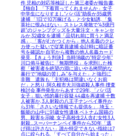
件 児相の対応等検証した第三者委が報告書,
【独自】「下着買ってくれませんか」女子
中学生になりすまし“パパ活”助長か35歳男
逮捕 「1日で10万稼げる」と少女勧誘, 「集
英社に恨みはない」ストレス発散で“43億円
超”のジャンプグッズを大量注文・キャンセ
ルか 32歳女を逮捕「品切れ前に買うと満足
感」, 「客がむかつくから」他人名義のクレ
カ使った疑いで従業員逮捕 会計時に暗証番
号を確認か 自宅から複数の他人名義カード
発見, 【きょう判決】当時18歳の”特定少年”
川口侑斗被告に「無期懲役」を求刑した検
察「被害者を絶望の淵に追いやる拷問的な
暴行で”地獄の苦しみ”を与えた」と強烈に
非難＿遺族も「主犯格は間違いなくお前
だ」と怒り, 阿久根市大川強盗殺人事件 捜査
検討会 事件発生からあすで29年, 「パパ活
女子」狙い性的暴行容疑 44歳を再逮捕 十数
人被害か, 3人射殺の八王子ナンペイ事件か
ら31年「ささいな情報でも提供を」, 埼玉・
飯能の山中に91歳女性遺体 ベトナム国籍の
男、殺害を示唆, 女子高校生2人含む女性3人
射殺…スーパーナンペイ事件から30年「逃
げ得は許さない」誰か特定できない指紋は7
点に絞られる, 「すべて自分から始まった」