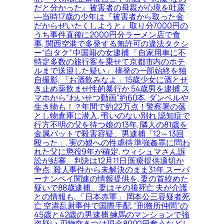
だと分かった』被害者の母親が心境を吐露
―当時17歳の少年は『被害者から取った金
だからぜいたくしようと』取り分7000円の
うち事件直後に2000円分ラーメン店で食
事, 関西空港で多発する無許可の違法タクシ
ー“白タク” 中国籍の女逮捕 「自家用車に不
特定多数の旅行客を乗せて京都市内のホテ
ルまで送迎した疑い」 摘発の一部始終を独
自撮影, 「お酒飲みなよ」15歳少女に酒とせ
き止め薬飲ませ性的暴行か 54歳男を逮捕 ス
マホから“わいせつ動画”約60本, ダンベルや
生き物も！？年間で約22万点！警察署の落
とし物倉庫に潜入, 弔いのない別れ 認知症で
行方不明の父を待つ娘の13年, 隣人の81歳を
金属バットで殺害容疑、男逮捕「12～13回
殴った」, 実の娘への性虐待 準強姦罪に問わ
れた父に懲役9年が確定, ウィシュマさん訴
訟が結審、判決は12月11日 医療提供適切か
争点, 殺人事件から未解決のまま31年 スーパ
ーナンペイ関連の情報提供を, 妻の首絞めた
疑いで88歳逮捕、妻はその後死亡 夫が介護
との情報も, 「日本赤軍」 岡本公三容疑者死
亡 空港乱射事件で国際手配, “刑務所仲間”の
45歳と42歳の男逮捕 練馬のマンションで強
盗疑い 刃物突きつけ現金8000円奪うなどし