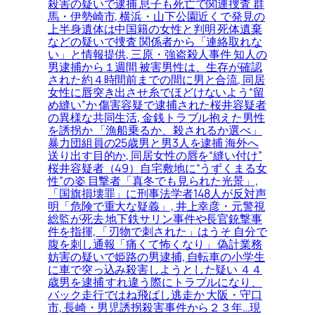
殺害の疑いで逮捕 息子も死亡で関連捜査 群
馬・伊勢崎市, 横浜・山下公園近くで発見の
上半身遺体は中国籍の女性と判明 死体遺棄
などの疑いで捜査 関係者から「連絡取れな
い」と情報提供, 三原・強盗殺人事件 知人の
男逮捕から１週間 被害男性は、生存が確認
された約４時間前までの間に男と合流, 同居
女性に唇突き出させ糸でほどけないよう“留
め縫い”か 傷害容疑で逮捕された桜井容疑者
の異様な共同生活, 金銭トラブル抱えた男性
を誘拐か 「漁船乗るか、殺されるか選べ」
暴力団組員の25歳男と男3人を逮捕 海外へ
送り出す目的か, 同居女性の唇を“縫い付け”
桜井容疑者（49）自宅敷地に“うずくまる女
性”の姿 目撃者「真冬でも見られた光景」,
「国旗損壊罪」に刑事法学者148人が反対声
明「危険で重大な疑義」, 井上幸彦・元警視
総監が死去 地下鉄サリン事件や長官銃撃事
件を指揮, 「刃物で刺された」はうそ 自分で
腹を刺し通報「痛くて怖くなり」 偽計業務
妨害の疑いで姫路の男逮捕, 自転車の小学生
に車で突っ込み殺害しようとした疑い ４４
歳男を逮捕 すれ違う際にトラブルになり、
バック走行ではね飛ばし逃走か 大阪・守口
市, 長崎・男児誘拐殺害事件から２３年…現