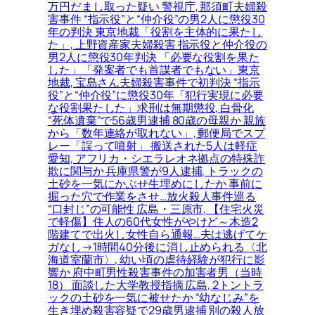
万円だまし取った疑い 警視庁, 那須町夫婦殺
害事件 “指示役”と“仲介役”の男2人に懲役30
年の判決 東京地裁「役割を主体的に果たし
た」, 上野資産家夫婦殺害 指示役と仲介役の
男2人に懲役30年判決 「必要な役割を果た
した」「発案者でも首謀者でもない」東京
地裁, 宝島さん夫婦殺害事件で初判決 “指示
役”と“仲介役”に懲役30年「犯行実現に必要
な役割果たした」求刑は無期懲役, 白骨化
“死体遺棄”で56歳男逮捕 80歳の母親か 親族
から「数年連絡が取れない」, 郵便局でスプ
レー「誤って噴射」 搬送された5人は軽症
愛知, アフリカ・シエラレオネ拠点の特殊詐
欺に関与か 兵庫県警が9人逮捕, トラックの
土砂を一気にかぶせ生埋めにしたか 事前に
掘った穴で作業をさせ…放火殺人事件巡る
“口封じ”の可能性 広島・三原市, 【住宅火災
で軽傷】住人の60代女性がやけど～木造2
階建てで出火し女性自ら通報…夫は逃げてケ
ガなし→1時間40分後に消し止められる〈北
海道室蘭市〉, 幼い頃の虐待経験が犯行に影
響か 府中町男性殺害事件の加害者男（当時
18） 面談した大学教授指摘 広島, 2トントラ
ックの土砂を一気に被せたか “幼なじみ”を
生き埋め殺害容疑で29歳男逮捕 別の殺人放