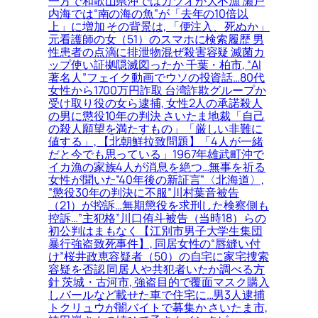
一方で和歌山県沖ではカツオが大不漁 瀬戸
内海では“南の海の魚”が「去年の10倍以
上」に増加 その背景は, 「便注入、死ぬか」
元看護師の女（51）のスマホに検索履歴 男
性患者の点滴に排泄物混ぜ殺害容疑 滅菌カ
ップ使い証拠隠滅図ったか 千葉・柏市, “AI
著名人”フェイク動画でウソの投資話…80代
女性から1700万円詐取 台湾詐欺グループか
受け取り役の女ら逮捕, 女性2人の承諾殺人
の男に懲役10年の判決 さいたま地裁「自己
の殺人願望を満たすもの」「厳しい非難に
値する」, 【北朝鮮拉致問題】「4人が一緒
だと今でも思っている」1967年雄武町沖で
イカ漁の家族4人が消息を絶つ…無事を祈る
女性が聞いた”40年後の新証言”〈北海道〉,
”懲役30年の判決に不服”川村葉音被告
（21）が控訴…無期懲役を求刑した検察側も
控訴…”主犯格”川口侑斗被告（当時18）らの
初公判はまもなく【江別市男子大学生集団
暴行強盗致死事件】, 同居女性の“唇縫い付
け”桜井政恵容疑者（50）の自宅に家宅捜索
容疑を否認 同居人や共犯者いたか調べる方
針 茨城・古河市, 強盗目的で覆面マスク購入
しバールなど載せた車で住宅に…男3人逮捕
トクリュウが闇バイトで募集か さいたま市,