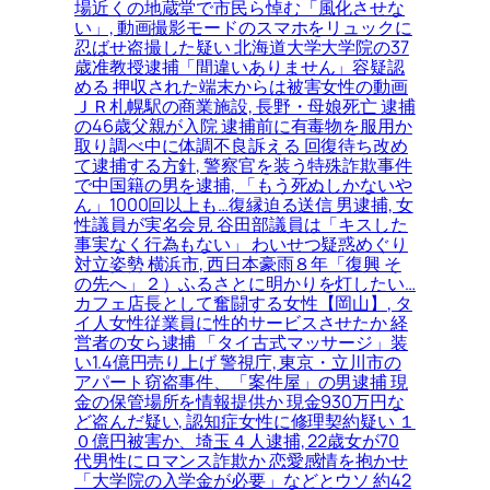
場近くの地蔵堂で市民ら悼む「風化させな
い」, 動画撮影モードのスマホをリュックに
忍ばせ盗撮した疑い 北海道大学大学院の37
歳准教授逮捕「間違いありません」容疑認
める 押収された端末からは被害女性の動画
ＪＲ札幌駅の商業施設, 長野・母娘死亡 逮捕
の46歳父親が入院 逮捕前に有毒物を服用か
取り調べ中に体調不良訴える 回復待ち改め
て逮捕する方針, 警察官を装う特殊詐欺事件
で中国籍の男を逮捕, 「もう死ぬしかないや
ん」1000回以上も…復縁迫る送信 男逮捕, 女
性議員が実名会見 谷田部議員は「キスした
事実なく行為もない」 わいせつ疑惑めぐり
対立姿勢 横浜市, 西日本豪雨８年「復興 そ
の先へ」２）ふるさとに明かりを灯したい…
カフェ店長として奮闘する女性【岡山】, タ
イ人女性従業員に性的サービスさせたか 経
営者の女ら逮捕 「タイ古式マッサージ」装
い1.4億円売り上げ 警視庁, 東京・立川市の
アパート窃盗事件、「案件屋」の男逮捕 現
金の保管場所を情報提供か 現金930万円な
ど盗んだ疑い, 認知症女性に修理契約疑い １
０億円被害か、埼玉４人逮捕, 22歳女が70
代男性にロマンス詐欺か 恋愛感情を抱かせ
「大学院の入学金が必要」などとウソ 約42