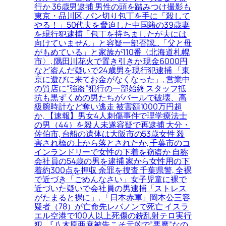
行か 36歳男逮捕 男性の頭を踏みつけ撮影も
東京・品川区, パン切り包丁を手に「殺して
やる！」50代夫を脅迫した中国籍の39歳妻
を現行犯逮捕「包丁を持ちましたが夫には
向けていません」と容疑一部否認…「父と母
がもめている」と家族が110番〈北海道札幌
市〉, 隅田川花火で置き引きか 現金6000円
など盗んだ疑いで24歳男を現行犯逮捕 「東
京に遊びに来てお金がなくなった」, 営業中
の質店に“強盗”犯行の一部始終 スタッフ抵
抗も黒ずくめの男たちがバールで破壊、高
級腕時計など奪い逃走 被害額1000万円超
か, 【速報】男女4人刺傷事件で理学療法士
の男（44）を殺人未遂容疑で再逮捕 大分・
佐伯市, 台船の遺体は大阪市の53歳女性 殺
害され橋の上から落とされたか, 千葉市のコ
インランドリーで女性の下着を窃盗か 自称
会社員の54歳の男を逮捕 家から女性用の下
着約300点を押収 余罪を捜査 千葉県警, 全裸
で近づき「ごめんなさい」女子児童に裸で
近づいた疑いで会社員の男逮捕「ストレス
がたまると裸に」, 「日本赤軍」岡本公三容
疑者（78）が亡命先レバノンで死亡 イスラ
エル空港で100人以上死傷の銃乱射テロ実行
犯, 『八木原亜麻被告こそ元凶で”悪魔”なの