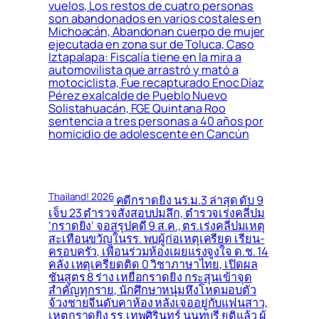
vuelos, Los restos de cuatro personas
son abandonados en varios costales en
Michoacán, Abandonan cuerpo de mujer
ejecutada en zona sur de Toluca, Caso
Iztapalapa: Fiscalía tiene en la mira a
automovilista que arrastró y mató a
motociclista, Fue recapturado Enoc Díaz
Pérez exalcalde de Pueblo Nuevo
Solistahuacán, FGE Quintana Roo
sentencia a tres personas a 40 años por
homicidio de adolescente en Cancún
Thailand! 2026
คดีกราดยิง นร.ม.3 ล่าสุด ดับ 9
เจ็บ 23 ตำรวจสั่งสอบปมลึก, ตำรวจเร่งคลี่ปม
‘กราดยิง’ จอสรุปคดี 9 ส.ค., ตร.เร่งคลี่ปมเหตุ
สะเทือนขวัญในรร. พบผู้ก่อเหตุเครียด เรียน-
ครอบครัว, เพื่อนร่วมห้องเผยแรงจูงใจ ด.ช. 14
คลั่ง เหตุเครียดติด 0 วิชาภาษาไทย, เปิดผล
ชันสูตร 8 ร่าง เหยื่อกราดยิง กระสุนเข้าจุด
สำคัญทุกราย, นักศึกษาหนุ่มหึงโหดมอบตัว
จ้วงชายจีนดับคาห้อง หลังเจออยู่กับแฟนสาว,
เหตุกราดยิง รร.เทพศิรินทร์ นนทบุรี ยุติแล้ว ผู้