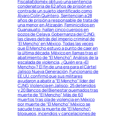
FiscalíaEdoméx obtuvo una sentencia
condenatoria de 62 años de prisión en
contra de un sujeto identificado como
Álvaro Colín Quintero, Sentencian a 28
años de prisión a responsable de trata de
una menor en Atizapán, Feminicidios en
Guanajuato: hallan cinco cuerpos en
pozos de Celaya, Gobernanza del CJNG:
las claves detrás del imperio criminal de
‘El Mencho’ en México, Todas las veces
que El Mencho estuvo a punto de caer en
la última década, México en llamas tras el
abatimiento de “El Mencho”: Análisis de la
escalada de violencia, ¿Quién era «El
Mencho»? El fin de una era para el Cártel
Jalisco Nueva Generación, Funcionario de
EE.UU. confirmó que sus militares
ayudaron a abatir a “El Mencho” líder del
CJNG, Violencia en Jalisco: 25 detenidos
y 20 Bancos del Bienestar quemados tras
muerte de “El Mencho”, Más de 60
muertos tras ola de violencia en México
por muerte de “El Mencho”, México se
sacude tras la muerte de “El Mencho”:
bloqueos, incendios y cancelaciones de