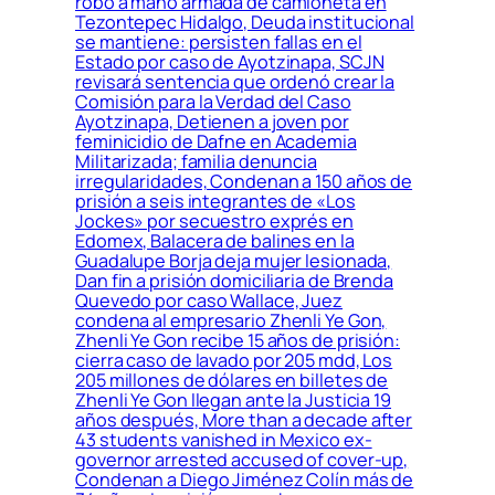
robo a mano armada de camioneta en
Tezontepec Hidalgo, Deuda institucional
se mantiene: persisten fallas en el
Estado por caso de Ayotzinapa, SCJN
revisará sentencia que ordenó crear la
Comisión para la Verdad del Caso
Ayotzinapa, Detienen a joven por
feminicidio de Dafne en Academia
Militarizada; familia denuncia
irregularidades, Condenan a 150 años de
prisión a seis integrantes de «Los
Jockes» por secuestro exprés en
Edomex, Balacera de balines en la
Guadalupe Borja deja mujer lesionada,
Dan fin a prisión domiciliaria de Brenda
Quevedo por caso Wallace, Juez
condena al empresario Zhenli Ye Gon,
Zhenli Ye Gon recibe 15 años de prisión:
cierra caso de lavado por 205 mdd, Los
205 millones de dólares en billetes de
Zhenli Ye Gon llegan ante la Justicia 19
años después, More than a decade after
43 students vanished in Mexico ex-
governor arrested accused of cover-up,
Condenan a Diego Jiménez Colín más de