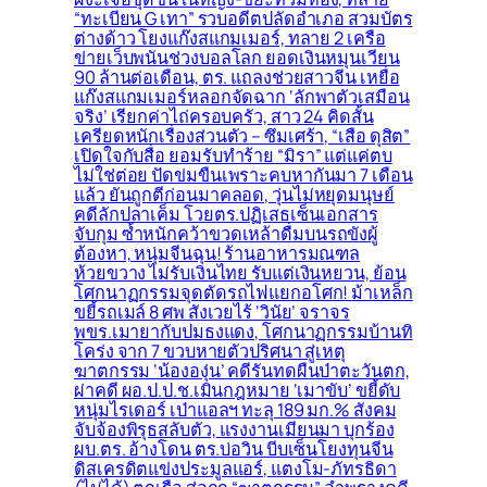
“ทะเบียน G เทา” รวบอดีตปลัดอำเภอ สวมบัตร
ต่างด้าว โยงแก๊งสแกมเมอร์, ทลาย 2 เครือ
ข่ายเว็บพนันช่วงบอลโลก ยอดเงินหมุนเวียน
90 ล้านต่อเดือน, ตร. แถลงช่วยสาวจีน เหยื่อ
แก๊งสแกมเมอร์หลอกจัดฉาก ‘ลักพาตัวเสมือน
จริง’ เรียกค่าไถ่ครอบครัว, สาว 24 คิดสั้น
เครียดหนักเรื่องส่วนตัว – ซึมเศร้า, “เสือ ดุสิต”
เปิดใจกับสื่อ ยอมรับทำร้าย “มิรา” แต่แค่ตบ
ไม่ใช่ต่อย ปัดข่มขืนเพราะคบหากันมา 7 เดือน
แล้ว ยันถูกตีก่อนมาคลอด, วุ่นไม่หยุดมนุษย์
คดีลักปลาเค็ม โวยตร.ปฏิเสธเซ็นเอกสาร
จับกุม ซ้ำหนักคว้าขวดเหล้าดื่มบนรถขังผู้
ต้องหา, หนุ่มจีนฉุน! ร้านอาหารมณฑล
ห้วยขวาง ไม่รับเงินไทย รับแต่เงินหยวน, ย้อน
โศกนาฏกรรมจุดตัดรถไฟแยกอโศก! ม้าเหล็ก
ขยี้รถเมล์ 8 ศพ สังเวยไร้ ‘วินัย’ จราจร
พขร.เมายากับปมธงแดง, โศกนาฏกรรมบ้านทิ
โคร่ง จาก 7 ขวบหายตัวปริศนา สู่เหตุ
ฆาตกรรม ‘น้ององุ่น’ คดีรันทดผืนป่าตะวันตก,
ผ่าคดี ผอ.ป.ป.ช.เมินกฎหมาย ‘เมาขับ’ ขยี้ดับ
หนุ่มไรเดอร์ เป่าแอลฯ ทะลุ 189 มก.% สังคม
จับจ้องพิรุธสลับตัว, แรงงานเมียนมา บุกร้อง
ผบ.ตร. อ้างโดน ตร.บ่อวิน บีบเซ็นโยงทุนจีน
ดิสเครดิตแข่งประมูลแอร์, แตงโม-ภัทรธิดา