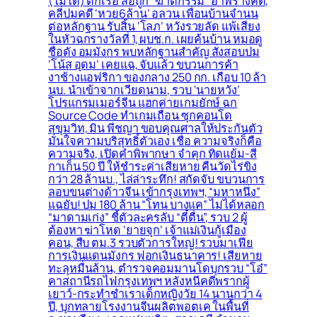
(ไม่ได้) ตกเรือ ส่อถูก “ฆาตกรรม” อำพรางคดี,
คลี่ปมคดี ‘หวย6ล้าน’ อลวน เพื่อนบ้านจำนน
ต่อหลักฐาน รับสิ้น ‘โลภ’ หวังรวยลัด แพ้เสียง
ในหัวฉกรางวัลที่ 1, ผบช.ก. เผยค้นบ้าน หมอดู
ชื่อดัง อมมังกร พบหลักฐานสำคัญ สั่งสอบปม
‘โน้ส อุดม’ เคยแฉ, จับแล้ว ขบวนการค้า
งาช้างแอฟริกา ของกลาง 250 กก. เกือบ 10 ล้า
นบ. นำเข้าจากเวียดนาม, รวบ ‘นายหวัง’
โปรแกรมเมอร์จีน แฮกค่ายเกมยักษ์ ฉก
Source Code ทำเกมเถื่อน ซุกคอนโด
สุขุมวิท, มิน พีชญา ขอบคุณศาลให้ประกันตัว
มั่นใจความบริสุทธิ์ตัวเอง เชื่อ ความจริงก็คือ
ความจริง, เปิดคำพิพากษา จำคุก ทิดแย้ม-สี
กาเก็น 50 ปี ให้ชำระค่าเสียหาย คืนวัดไร่ขิง
กว่า 28 ล้านบ., ไล่ล่าระทึก! สกัดจับ ขบวนการ
ลอบขนต่างด้าวจีน เข้ากรุงเทพฯ, “มหาหนึ่ง”
แฉยับ! ปม 180 ล้าน “โทน บางแค” ไม่ได้หลอก
“มาดามเก่ง” ชี้ตัวละครลับ “ตี๋ตื่น”, รวบ 2 ผู้
ต้องหา ฆ่าโหด ‘ยายจุก’ เจ้าแม่เงินกู้เมือง
คอน, สืบ ตม.3 รวบตัวการใหญ่! รวบมาเฟีย
การเงินแดนมังกร ฟอกเงินธนาคาร! เสียหาย
ทะลุหมื่นล้าน, ตำรวจคอมมานโดบุกรวบ “โอ๋”
คาสถานีรถไฟกรุงเทพฯ หลังหนีคดีพรากผู้
เยาว์-กระทำชำเราเด็กหญิงวัย 14 นานกว่า 4
ปี, บุกทลายโรงงานจีนผลิตพอตเค ในพื้นที่