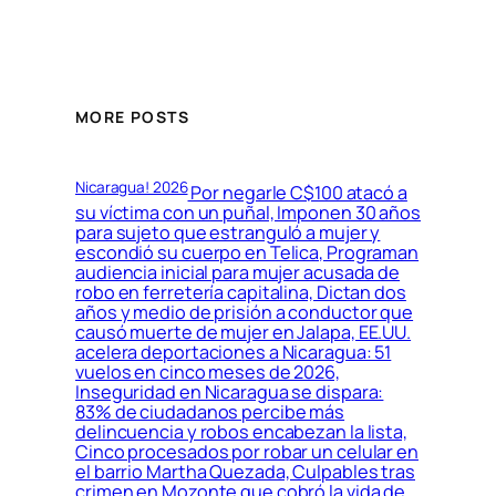
MORE POSTS
Nicaragua! 2026
Por negarle C$100 atacó a
su víctima con un puñal, Imponen 30 años
para sujeto que estranguló a mujer y
escondió su cuerpo en Telica, Programan
audiencia inicial para mujer acusada de
robo en ferretería capitalina, Dictan dos
años y medio de prisión a conductor que
causó muerte de mujer en Jalapa, EE.UU.
acelera deportaciones a Nicaragua: 51
vuelos en cinco meses de 2026,
Inseguridad en Nicaragua se dispara:
83% de ciudadanos percibe más
delincuencia y robos encabezan la lista,
Cinco procesados por robar un celular en
el barrio Martha Quezada, Culpables tras
crimen en Mozonte que cobró la vida de