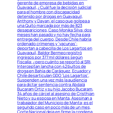
gerente de empresa de bebidas en
Guayaquil, ¿Cuál fue la decisión judicial
para el hombre con discapacidad
detenido por drogas en Guayaquil,
Anthony y Dayan: el caso que golpea a
una Quito marcada por más de 823
desapariciones, Caso Monika Silva: dos
meses han pasado y no hay fecha para
entrega del cuerpo, Desde Chile habría
ordenado crímenes y ‘vacunas’:
deportan a cabecilla de Los Lagartos en
Guayaquil, Baldor Bermeo registró
ingresos por 377 mil dólares según
Fiscalía: ¿pero cuánto se reportó al SRI,
Interceptan lancha con 42 bultos de
droga en Bahía de Caráquez, Ecuador y
Chile desarticulan GDO ‘Los Lagartos’,
Suspenden una vez más la audiencia
para dictar sentencia contra Abdalá
Bucaram Ortiz y su hijo Jacobo Bucaram,
34 años de cárcel al asesino de Cristhian
Nieto y su esposa en Manta, Asesinan a
trabajador del Municipio de Manta; es el
segundo caso en poco más de un mes,
Corte Nacional deja en firme la condena