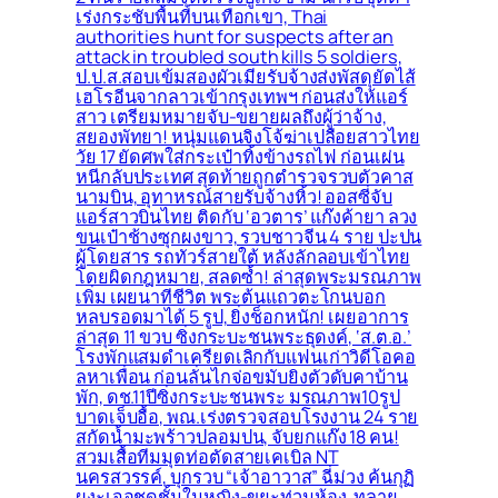
เร่งกระชับพื้่นที่บนเทือกเขา, Thai
authorities hunt for suspects after an
attack in troubled south kills 5 soldiers,
ป.ป.ส.สอบเข้มสองผัวเมียรับจ้างส่งพัสดุยัดไส้
เฮโรอีนจากลาวเข้ากรุงเทพฯ ก่อนส่งให้แอร์
สาว เตรียมหมายจับ-ขยายผลถึงผู้ว่าจ้าง,
สยองพัทยา! หนุ่มแดนจิงโจ้ฆ่าเปลือยสาวไทย
วัย 17 ยัดศพใส่กระเป๋าทิ้งข้างรถไฟ ก่อนเผ่น
หนีกลับประเทศ สุดท้ายถูกตำรวจรวบตัวคาส
นามบิน, อุทาหรณ์สายรับจ้างหิ้ว! ออสซี่จับ
แอร์สาวบินไทย ติดกับ ‘อวตาร’ แก๊งค้ายา ลวง
ขนเป๋าช้างซุกผงขาว, รวบชาวจีน 4 ราย ปะปน
ผู้โดยสาร รถทัวร์สายใต้ หลังลักลอบเข้าไทย
โดยผิดกฎหมาย, สลดซ้ำ! ล่าสุดพระมรณภาพ
เพิ่ม เผยนาทีชีวิต พระต้นแถวตะโกนบอก
หลบรอดมาได้ 5 รูป, ยิ่งช็อกหนัก! เผยอาการ
ล่าสุด 11 ขวบ ซิ่งกระบะชนพระธุดงค์, ‘ส.ต.อ.’
โรงพักแสมดำเครียดเลิกกับแฟนเก่าวิดีโอคอ
ลหาเพื่อน ก่อนลั่นไกจ่อขมับยิงตัวดับคาบ้าน
พัก, ดช.11ปีซิ่งกระบะชนพระ มรณภาพ10รูป
บาดเจ็บอื้อ, พณ.เร่งตรวจสอบโรงงาน 24 ราย
สกัดน้ำมะพร้าวปลอมปน, จับยกแก๊ง 18 คน!
สวมเสื้อทีมมุดท่อตัดสายเคเบิล NT
นครสวรรค์, บุกรวบ “เจ้าอาวาส” ฉี่ม่วง ค้นกุฏิ
ผงะเจอชุดชั้นในหญิง-ขยะท่วมห้อง, ทลาย