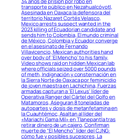
34 años de prisión por robo en
transporte público en Nezahualcóyotl,
Asesinada en Oaxaca la defensora del
territorio Nazaret Cortés Velasco,
Mexico arrests suspect wanted in the
2023 killing of Ecuadorian candidate and
sends him to Colombia, El mundo criminal
de México, Colombia y Ecuador converge
en el asesinato de Fernando
Villavicencio, Mexican authorities hand
over body of ‘El Mencho’ to his family,
Video shows raid on hidden Mexican lab
where officials seized over 5000 pounds
of meth, Indignación y consternación en
la Sierra Norte de Oaxaca por feminicidio
de joven maestra en Lachichina, Fuerzas
armadas capturan a ‘El Lexus’ líder de
Operativa Ranger del Cártel del Golfo en
Matamoros, Aseguran 8 toneladas de
autopartes y dosis de metanfetamina en
la Cuauhtémoc, Asaltan al líder del
«Mariachi Gama Mil» en Tlanepantla tras
retirar dinero de un cajero, Confirman
muerte de “El Mencho” líder del CJNG:
cómo fue y posibles sucesores, La