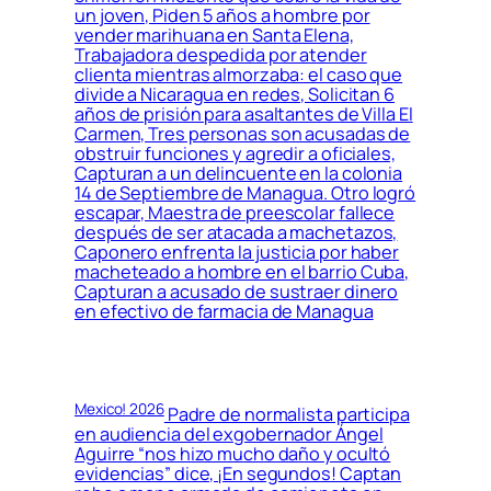
un joven, Piden 5 años a hombre por
vender marihuana en Santa Elena,
Trabajadora despedida por atender
clienta mientras almorzaba: el caso que
divide a Nicaragua en redes, Solicitan 6
años de prisión para asaltantes de Villa El
Carmen, Tres personas son acusadas de
obstruir funciones y agredir a oficiales,
Capturan a un delincuente en la colonia
14 de Septiembre de Managua. Otro logró
escapar, Maestra de preescolar fallece
después de ser atacada a machetazos,
Caponero enfrenta la justicia por haber
macheteado a hombre en el barrio Cuba,
Capturan a acusado de sustraer dinero
en efectivo de farmacia de Managua
Mexico! 2026
Padre de normalista participa
en audiencia del exgobernador Ángel
Aguirre “nos hizo mucho daño y ocultó
evidencias” dice, ¡En segundos! Captan