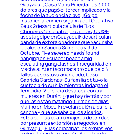
Guayaquil, Caso Mario Pineida: los 3.000
dólares que pagó el tercer implicado y la
fecha de la audiencia clave, ¡Golpe
histórico al crimen organizado! Operativo
Zeus 2 desarticula célula de “Los
Choneros” en cuatro provincias, UNASE
asesta golpe en Guayaquil: desarticulan
banda de extorsionadores que vacunaba
locales en Sauces Samanes y 9 de
Octubre, Five severed heads found
hanging on Ecuador beach amid
escalating gang clashes, Inseguridad en
Machala: Atentado macabro que dejó 4
fallecidos estuvo anunciado, Caso
Gabriela Cárdenas: Su familia obtuvo la
custodia de su hijo mientras indagan el
femicidio, Violencia desatada contra
mujeres en Durán: ¿qué hay detrás y por
qué las están matando, Crimen de alias
Marino en Mocolí: revelan quién alquiló la
cancha y qué se sabe de los sicarios,
Estas son las cuatro mujeres detenidas
por presunta extorsión a negocios en
Guayaquil, Ellas colocaban los explosivos
y ejecutaban la extorsión, Agentes de