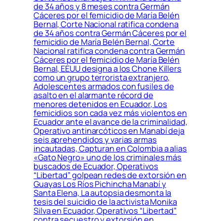
de 34 años y 8 meses contra Germán
Cáceres por el femicidio de María Belén
Bernal, Corte Nacional ratifica condena
de 34 años contra Germán Cáceres por el
femicidio de María Belén Bernal, Corte
Nacional ratifica condena contra Germán
Cáceres por el femicidio de María Belén
Bernal, EEUU designa a los Chone Killers
como un grupo terrorista extranjero,
Adolescentes armados con fusiles de
asalto en el alarmante récord de
menores detenidos en Ecuador, Los
femicidios son cada vez más violentos en
Ecuador ante el avance de la criminalidad,
Operativo antinarcóticos en Manabí deja
seis aprehendidos y varias armas
incautadas, Capturan en Colombia a alias
«Gato Negro» uno de los criminales más
buscados de Ecuador, Operativos
“Libertad” golpean redes de extorsión en
Guayas Los Ríos Pichincha Manabí y
Santa Elena, La autopsia desmonta la
tesis del suicidio de la activista Monika
Silva en Ecuador, Operativos “Libertad”
contra secuestro y extorsión en