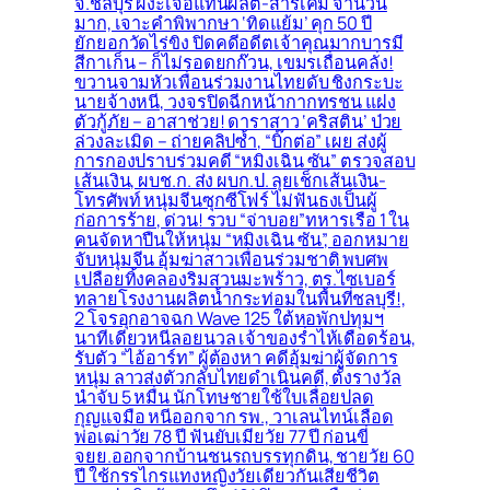
จ.ชลบุรี ผงะเจอแท่นผลิต-สารเคมี จำนวน
มาก, เจาะคำพิพากษา ‘ทิดแย้ม’ คุก 50 ปี
ยักยอกวัดไร่ขิง ปิดคดีอดีตเจ้าคุณมากบารมี
สีกาเก็น – ก็ไม่รอดยกก๊วน, เขมรเถื่อนคลั่ง!
ขวานจามหัวเพื่อนร่วมงานไทยดับ ชิงกระบะ
นายจ้างหนี, วงจรปิดฉีกหน้ากากทรชน แฝง
ตัวกู้ภัย – อาสาช่วย! ดาราสาว ‘คริสติน’ ป่วย
ล่วงละเมิด – ถ่ายคลิปซ้ำ, “บิ๊กต่อ” เผย ส่งผู้
การกองปราบร่วมคดี “หมิงเฉิน ซัน” ตรวจสอบ
เส้นเงิน, ผบช.ก. ส่ง ผบก.ป. ลุยเช็กเส้นเงิน-
โทรศัพท์ หนุ่มจีนซุกซีโฟร์ ไม่ฟันธงเป็นผู้
ก่อการร้าย, ด่วน! รวบ “จ่าบอย”ทหารเรือ 1 ใน
คนจัดหาปืนให้หนุ่ม “หมิงเฉิน ซัน”, ออกหมาย
จับหนุ่มจีน อุ้มฆ่าสาวเพื่อนร่วมชาติ พบศพ
เปลือยทิ้งคลองริมสวนมะพร้าว, ตร.ไซเบอร์
ทลายโรงงานผลิตน้ำกระท่อมในพื้นที่ชลบุรี!,
2 โจรอุกอาจฉก Wave 125 ใต้หอพักปทุมฯ
นาทีเดียวหนีลอยนวล เจ้าของร่ำไห้เดือดร้อน,
รับตัว “ไอ้อาร์ท” ผู้ต้องหา คดีอุ้มฆ่าผู้จัดการ
หนุ่ม ลาวส่งตัวกลับไทยดำเนินคดี, ตั้งรางวัล
นำจับ 5 หมื่น นักโทษชายใช้ใบเลื่อยปลด
กุญแจมือ หนีออกจาก รพ., วาเลนไทน์เลือด
พ่อเฒ่าวัย 78 ปี ฟันยับเมียวัย 77 ปี ก่อนขี่
จยย.ออกจากบ้านชนรถบรรทุกดิน, ชายวัย 60
ปี ใช้กรรไกรแทงหญิงวัยเดียวกันเสียชีวิต