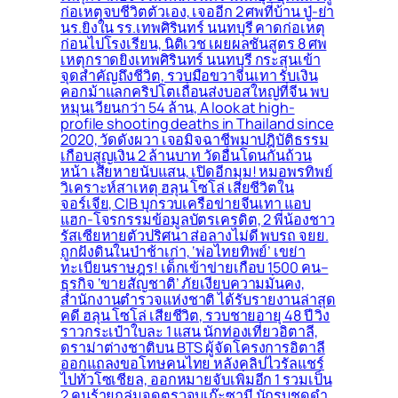
ก่อเหตุจบชีวิตตัวเอง, เจออีก 2 ศพที่บ้าน ปู่-ย่า
นร.ยิงใน รร.เทพศิรินทร์ นนทบุรี คาดก่อเหตุ
ก่อนไปโรงเรียน, นิติเวช เผยผลชันสูตร 8 ศพ
เหตุกราดยิงเทพศิรินทร์ นนทบุรี กระสุนเข้า
จุดสำคัญถึงชีวิต, รวบมือขวาจีนเทา รับเงิน
คอกม้าแลกคริปโตเถื่อนส่งบอสใหญ่ที่จีน พบ
หมุนเวียนกว่า 54 ล้าน, A look at high-
profile shooting deaths in Thailand since
2020, วัดดังผวา เจอมิจฉาชีพมาปฎิบัติธรรม
เกือบสูญเงิน 2 ล้านบาท วัดอื่นโดนกันถ้วน
หน้า เสียหายนับแสน, เปิดอีกมุม! หมอพรทิพย์
วิเคราะห์สาเหตุ ฮลุน โซโล่ เสียชีวิตใน
จอร์เจีย, CIB บุกรวบเครือข่ายจีนเทา แอบ
แฮก-โจรกรรมข้อมูลบัตรเครดิต, 2 พี่น้องชาว
รัสเซียหายตัวปริศนา ส่อลางไม่ดี พบรถ จยย.
ถูกฝังดินในป่าช้าเก่า, ‘พ่อไทยทิพย์’ เขย่า
ทะเบียนราษฎร! เด็กเข้าข่ายเกือบ 1500 คน–
ธุรกิจ ‘ขายสัญชาติ’ ภัยเงียบความมั่นคง,
สำนักงานตำรวจแห่งชาติ ได้รับรายงานล่าสุด
คดี ฮลุน โซโล่ เสียชีวิต, รวบชายอายุ 48 ปี วิ่ง
ราวกระเป๋าใบละ 1 แสน นักท่องเที่ยวอิตาลี,
ดราม่าต่างชาติบน BTS ผู้จัดโครงการอิตาลี
ออกแถลงขอโทษคนไทย หลังคลิปไวรัลแชร์
ไปทั่วโซเชียล, ออกหมายจับเพิ่มอีก 1 รวมเป็น
2 คนร้ายถล่มจุดตรวจบูเก๊ะซามี นักรบชุดดำ