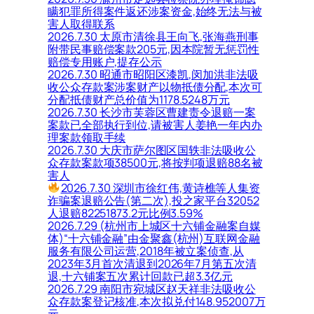
瞒犯罪所得案件返还涉案资金,始终无法与被
害人取得联系
2026.7.30 太原市清徐县王向飞,张海燕刑事
附带民事赔偿案款205元,因本院暂无惩罚性
赔偿专用账户,提存公示
2026.7.30 昭通市昭阳区漆凯,闵加洪非法吸
收公众存款案涉案财产以物抵债分配,本次可
分配抵债财产总价值为1178.5248万元
2026.7.30 长沙市芙蓉区曹建责令退赔一案
案款已全部执行到位,请被害人姜艳一年内办
理案款领取手续
2026.7.30 大庆市萨尔图区国轶非法吸收公
众存款案款项38500元,将按判项退赔88名被
害人
2026.7.30 深圳市徐红伟,黄诗樵等人集资
诈骗案退赔公告(第二次),投之家平台32052
人退赔82251873.2元比例3.59%
2026.7.29 (杭州市上城区十六铺金融案自媒
体)“十六铺金融”由金聚鑫(杭州)互联网金融
服务有限公司运营,2018年被立案侦查,从
2023年3月首次清退到2026年7月第五次清
退,十六铺案五次累计回款已超3.3亿元
2026.7.29 南阳市宛城区赵天祥非法吸收公
众存款案登记核准,本次拟兑付148.952007万
元