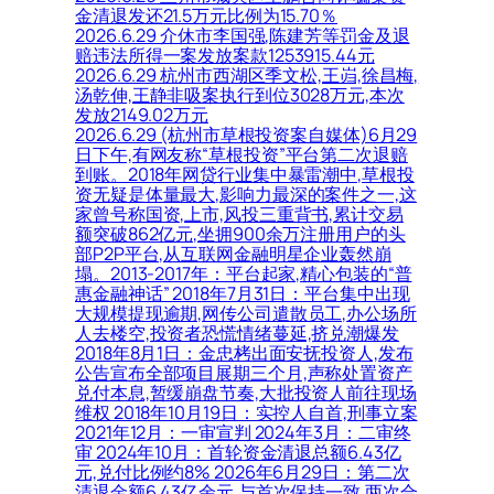
金清退发还21.5万元比例为15.70％
2026.6.29 介休市李国强,陈建芳等罚金及退
赔违法所得一案发放案款1253915.44元
2026.6.29 杭州市西湖区季文松,王岿,徐昌梅,
汤乾伸,王静非吸案执行到位3028万元,本次
发放2149.02万元
2026.6.29 (杭州市草根投资案自媒体)6月29
日下午,有网友称“草根投资”平台第二次退赔
到账。2018年网贷行业集中暴雷潮中,草根投
资无疑是体量最大,影响力最深的案件之一,这
家曾号称国资,上市,风投三重背书,累计交易
额突破862亿元,坐拥900余万注册用户的头
部P2P平台,从互联网金融明星企业轰然崩
塌。2013-2017年：平台起家,精心包装的“普
惠金融神话” 2018年7月31日：平台集中出现
大规模提现逾期,网传公司遣散员工,办公场所
人去楼空,投资者恐慌情绪蔓延,挤兑潮爆发
2018年8月1日：金忠栲出面安抚投资人,发布
公告宣布全部项目展期三个月,声称处置资产
兑付本息,暂缓崩盘节奏,大批投资人前往现场
维权 2018年10月19日：实控人自首,刑事立案
2021年12月：一审宣判 2024年3月：二审终
审 2024年10月：首轮资金清退总额6.43亿
元,兑付比例约8% 2026年6月29日：第二次
清退金额6.43亿余元,与首次保持一致,两次合