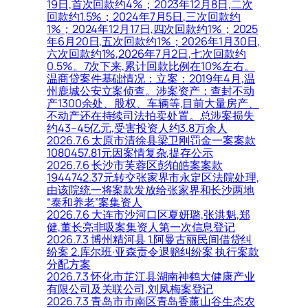
19日,首次回款约4%；2023年12月8日,二次
回款约1.5%；2024年7月5日,三次回款约
1%；2024年12月17日,四次回款约1%；2025
年6月20日,五次回款约1%；2026年1月30日,
六次回款约1%,2026年7月2日,七次回款约
0.5%。7次下来,累计回款比例在10%左右。
温商贷案件基础情况：立案：2019年4月,温
州鹿城公安立案侦查。涉案资产：查封不动
产1300余处、股权、车辆等,目前大量房产、
不动产还在持续司法拍卖处置。总涉案损失
约43–45亿元,受害投资人约3.8万余人
2026.7.6 太原市清徐县梁卫刚罚金一案案款
1080457.81元因案情复杂,提存公示
2026.7.6 长沙市芙蓉区彭铂皓案案款
1944742.37元转交张家界市永定区法院处理,
由该院统一将案款发放给张家界和长沙两地
“泰和养老”案集资人
2026.7.6 大连市沙河口区夏妍璐,张洪魁,郑
健,董长亮非吸案集资人第一次信息登记
2026.7.3 博州精河县 1.阿曼古丽民间借贷纠
纷案 2.库尔班·亚森责令退赔纠纷案 执行案款
分配方案
2026.7.3 怀化市芷江县湖南神鹤大健康产业
有限公司及关联公司,刘凤梅案登记
2026.7.3 青岛市市南区青岛香薰山谷生态农