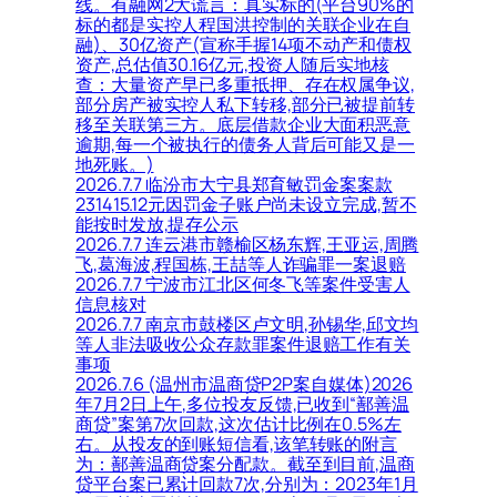
线。有融网2大谎言：真实标的(平台90%的
标的都是实控人程国洪控制的关联企业在自
融)、30亿资产(宣称手握14项不动产和债权
资产,总估值30.16亿元,投资人随后实地核
查：大量资产早已多重抵押、存在权属争议,
部分房产被实控人私下转移,部分已被提前转
移至关联第三方。底层借款企业大面积恶意
逾期,每一个被执行的债务人背后可能又是一
地死账。)
2026.7.7 临汾市大宁县郑育敏罚金案案款
231415.12元因罚金子账户尚未设立完成,暂不
能按时发放,提存公示
2026.7.7 连云港市赣榆区杨东辉,王亚运,周腾
飞,葛海波,程国栋,王喆等人诈骗罪一案退赔
2026.7.7 宁波市江北区何冬飞等案件受害人
信息核对
2026.7.7 南京市鼓楼区卢文明,孙锡华,邱文均
等人非法吸收公众存款罪案件退赔工作有关
事项
2026.7.6 (温州市温商贷P2P案自媒体)2026
年7月2日上午,多位投友反馈,已收到“鄯善温
商贷”案第7次回款,这次估计比例在0.5%左
右。从投友的到账短信看,该笔转账的附言
为：鄯善温商贷案分配款。截至到目前,温商
贷平台案已累计回款7次,分别为：2023年1月