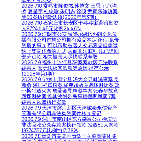
2026.7.10 常熟市陈俊杰,苏博文,王思宇,范均
鸣,夏星宇,杜忠瑜,朱明志,徐硕,尹家乐诈骗案
等50案执行款认领(2026年第3期）
2026.7.10 石家庄市长安区于婷婷案退赔集资
人972411.45元比例24.46%
2026.7.9 江阴市公安局侦办湖北热朝文化传
播有限公司虚构公司拥有藏品鉴定,评估,竞价
资质的事实,可以帮助被害人交易藏品但需缴
纳上架宣传费的方式,从而非法获利,现已追回
部分赃款,相关被害人尽快联系领取
2026.7.9 福州市连江县39案案款因无法联系
被害人,暂无法核实款项等原因,提存公示
(2026年第1期)
2026.7.9 宁德市周宁县 汤大众寻衅滋事案 吴
新勇,潘国祥盗窃案 杨慈超故意毁坏财物案 郑
小榕犯放火案 詹爱金寻衅滋事案 张春华故意
毁坏财物案 詹其波附带民事赔偿家属案 7案
被害人领取执行案款
2026.7.9 天津市滨海新区天津诚泰永信资产
管理有限公司非法集资案件核实登记
2026.7.9 深圳市南山区东方盛富公司徐庆法
非法吸收公众存款案执行领款,发放59人案款
18774357元比例约13.38%
2026.7.8 青岛市黄岛区青岛千弘鼎泰集团集