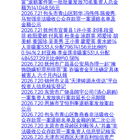
富”退赔案件第一批批量发放70名集资人总金
额为141,048.56元
2026.7.21 包头市青山区郭华,冯伟伟,陈俊秀,
马智强非法吸收公众存款罪一案退赔名单及
金额公示
2026.7.21 抚州市宜黄县 1.许小英,刘瑛,段亚
菲,欧阳爱娇,付凤英,杜美金,涂群英,邓爱珍,胡
美鲜,黄国珍,吴美秀,王小青,廖爱英,黄水娇14
人非吸案533人分配796741.56元比例约
0.94% 2.封亚梅,李金莲非吸案531人分配
484527.29元比例约0.58%
2026.7.20 抚州市广昌县公安局办理一起“掩
饰隐瞒犯罪所得罪”案,诈骗资金无法确定具体
被害人,六个月内认领
2026.7.20 锦州市义县“天津铸源永倍达”平台
投资人信息核实登记
2026.7.20 东营市广饶县阔宇公司(清心易购)
一案集资人发放执行案款延长公示期限
2026.7.20 恩施市艾恒刑事退赔案发放案款
公示
2026.7.20 包头市青山区鲁燕春非法吸收公
众存款罪一案退赔名单及金额的第二次公示
2026.7.20 太原市杏花岭区刘毅等人“共鑫”非
法吸收公众存款罪一案集资人信息登记核实
2026.7.20 天津市河西区天津百利恒信资产