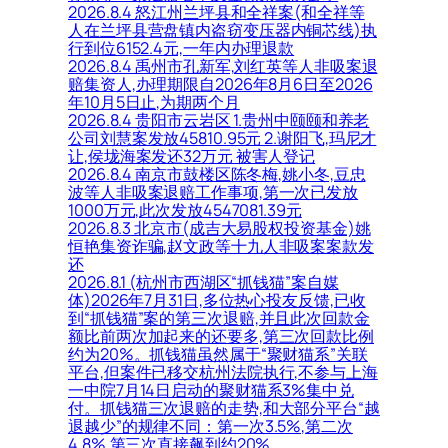
2026.8.4 怒江州兰坪县和全祥案(和全祥等
人在兰坪县营盘镇内盗窃变压器内铜芯线)执
行到位6152.4元,一年内办理退款
2026.8.4 禹州市孔新军,刘红英等人非吸案退
赔集资人,办理期限自2026年8月6日至2026
年10月5日止,为期两个月
2026.8.4 贵阳市云岩区 1.贵州中颐颐和养老
公司刘慧案发放45810.95元 2.谢阳飞,玛尼才
让,侯垅海案发还32万元 被害人登记
2026.8.4 南京市鼓楼区陈冬梅,姚小冬,豆忠
波等人非吸案退赔工作事项,第一次已发放
1000万元,此次发放4547081.39元
2026.8.3 北京市(成吉大易股权投资基金)姚
恒艳集资诈骗,赵文政等十九人非吸案案款发
还
2026.8.1 (杭州市西湖区“抓钱猫”案自媒
体)2026年7月31日,多位热心投友反馈,已收
到“抓钱猫”案的第三次退赔,并且此次回款金
额比前两次加起来的还要多,第三次回款比例
约为20%。抓钱猫虽然属于“聚财猫系”关联
平台,但案件已移交杭州法院执行,不参与上海
一中院7月14日启动的聚财猫系3%集中兑
付。抓钱猫三次退赔的走势,和大部分平台“越
退越少”的规律不同：第一次3.5%,第二次
4.8%,第三次直接飙到约20%