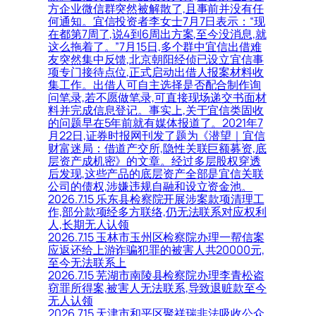
方企业微信群突然被解散了,且事前并没有任
何通知。宜信投资者李女士7月7日表示：“现
在都第7周了,说4到6周出方案,至今没消息,就
这么拖着了。”7月15日,多个群中宜信出借难
友突然集中反馈,北京朝阳经侦已设立宜信事
项专门接待点位,正式启动出借人报案材料收
集工作。出借人可自主选择是否配合制作询
问笔录,若不愿做笔录,可直接现场递交书面材
料并完成信息登记。事实上,关于宜信类固收
的问题早在5年前就有媒体报道了。2021年7
月22日,证券时报网刊发了题为《潜望｜宜信
财富迷局：借道产交所,隐性关联巨额募资,底
层资产成机密》的文章。经过多层股权穿透
后发现,这些产品的底层资产全部是宜信关联
公司的债权,涉嫌违规自融和设立资金池。
2026.7.15 乐东县检察院开展涉案款项清理工
作,部分款项经多方联络,仍无法联系对应权利
人,长期无人认领
2026.7.15 玉林市玉州区检察院办理一帮信案
应返还给上游诈骗犯罪的被害人共20000元,
至今无法联系上
2026.7.15 芜湖市南陵县检察院办理李青松盗
窃罪所得案,被害人无法联系,导致退赃款至今
无人认领
2026.7.15 天津市和平区聚祥瑞非法吸收公众