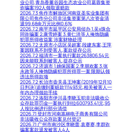
业公司,青岛香薰谷园生态农业公司葛蓉集资
诈骗案192人领取退赔款
2026.7.3 焦作市解放区河南亚圣实业集团有
限公司焦作分公司非法集资案第八次资金清
退99.68余万元比例0.6%
2026.7.2 南平市延平区公安局侦办 1.吴x珠合
同诈骗案 2.康雪婷案 3.黄仁洪等人掩饰隐瞒
犯罪所得收益案 涉案财物处理
2026.7.2 太原市小店区吴超案,段建东案,王萍
案因联系不到受害人,案款提存公示
2026.7.2 福清市一案执行案款263806.54元
因未能联系到被害人,提存公示
2026.7.2 济源市 1.姚保国案 2.李朋欢案 3.张
永政等人掩饰隐瞒犯罪所得罪一案 限期认领
违法所得款项
2026.7.2 长治市壶关县王坤案(2019年12月10
日判决)追缴到案赃款111493元,相关被害人一
年内办理领款手续
2026.7.2 洛阳市伊川县李晓玉犯非法吸收公
众存款罪罚金一案执行到位600793.41元,95
人按比例进行部分清偿
2026.7.1 登封市河南嵩林电子商务有限公司
非法吸收公众存款案兑付登记
2026.7.1 广州市南沙区李晓蕾,袁赛赛,李群诈
骗案案款退发被害人4人