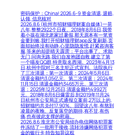
密码保护：China! 2026.6-9 资金清退, 退赔,
认领, 信息核对
2026.8.6 (杭州市招财猫理财案自媒体)一晃
八年,整整2922个日夜。2018年8月6日,我带
着小孩在湖北老家过暑假,那天原本有一笔资
金要到账,我打开招财猫理财app反复刷新,页
面却始终没有动静,心里隐隐发慌,赶紧咨询客
服,等来的却是晴天霹雳：平台出事了。求助
无门,问询无路,我们自发抱团自救,建立了第
一个喵友QQ群,特意取名西湖。2023年4月13
日,杭州中院对三名主犯正式宣判。法院执行
了三次清退：第一次清退：2024年5月6日,
清退金额约3.05亿元。第二次清退：2024年
11月15日,清退金额约3465万元。第三次清
退：2025年12月25日,清退金额约4992万
元。2018年8月6日爆雷后,到2019年11月24
日杭州市公安局正式通报立案前,2万以上的,
招财猫约共兑付17.90%。回望这八年,有熬到
凌晨的夜晚、反复落空的期待,有不甘,有伤
痛,也有彼此支撑的慰藉。
2026.8.6 淮北市公安局侦办电信网络犯罪案
件冻结了一批用于接收,流转涉嫌网络犯罪资
金的银行卡,特告知异议权