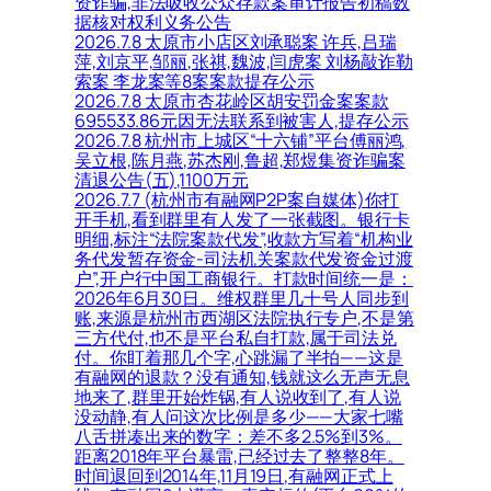
资诈骗,非法吸收公众存款案审计报告初稿数
据核对权利义务公告
2026.7.8 太原市小店区刘承聪案 许兵,吕瑞
萍,刘京平,邹丽,张祺,魏波,闫虎案 刘杨敲诈勒
索案 李龙案等8案案款提存公示
2026.7.8 太原市杏花岭区胡安罚金案案款
695533.86元因无法联系到被害人,提存公示
2026.7.8 杭州市上城区“十六铺”平台傅丽鸿,
吴立根,陈月燕,苏杰刚,鲁超,郑煜集资诈骗案
清退公告(五),1100万元
2026.7.7 (杭州市有融网P2P案自媒体)你打
开手机,看到群里有人发了一张截图。银行卡
明细,标注“法院案款代发”,收款方写着“机构业
务代发暂存资金-司法机关案款代发资金过渡
户”,开户行中国工商银行。打款时间统一是：
2026年6月30日。维权群里几十号人同步到
账,来源是杭州市西湖区法院执行专户,不是第
三方代付,也不是平台私自打款,属于司法兑
付。你盯着那几个字,心跳漏了半拍——这是
有融网的退款？没有通知,钱就这么无声无息
地来了,群里开始炸锅,有人说收到了,有人说
没动静,有人问这次比例是多少——大家七嘴
八舌拼凑出来的数字：差不多2.5%到3%。
距离2018年平台暴雷,已经过去了整整8年。
时间退回到2014年,11月19日,有融网正式上