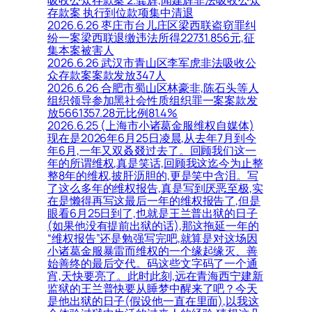
存款案 执行到位款项集中清退
2026.6.26 枣庄市台儿庄区梁西联盗窃罪纠
纷一案梁西联退缴违法所得22731.856元,征
集本案被害人
2026.6.26 武汉市青山区李军虎非法吸收公
众存款案案款发放347人
2026.6.26 合肥市蜀山区林豪非,陈石头等人
组织领导参加黑社会性质组织罪一案案款发
放5661357.28元比例81.4%
2026.6.25 (上海市小诸葛金服维权自媒体)
现在是2026年6月25日凌晨,从去年7月到今
年6月,一年又双叒叕过去了。回顾我们这一
年的所谓维权,真是笑话,回顾我这迄今为止整
整8年的维权,披肝沥胆的,更是笑中含泪。写
了这么多年的维权报告,真是写到厌恶至极,实
在是懒得再写这最后一年的维权报告了,但是
眼看6月25日到了,也就是王兰普出狱的日子
(如果他没有提前出狱的话),那这拖延一年的
“维权报告”还是勉强写完吧,就算是对这场因
小诸葛金服暴雷而维权的一个缘起缘灭、善
始善终的最后交代。码这些文字码了一个通
宵,天快要亮了。此时此刻,远在青海西宁建新
监狱的王兰普快要从睡梦中醒来了吧？今天
是他出狱的日子(假设他一直在里面),以我这