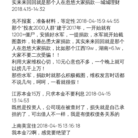
实来来回回就是那个人在忽悠大家捐款······城城理财
2018.4.15-14:32
先不报案，准备材料，等定性 2018-04-15 9:44:55
那个“投友2000人群”建于2017年，一开始就有
1200+僵尸，安插好水军，一提捐款，水军就开始截
图轰炸，轮番怂恿大家捐款，其实来来回回就是那个
人在忽悠大家捐款，比如那个江西19w，湖南+6.1w，
大家不要二次受骗！！
利用大家维权心切，10元心意也不多，一个晚上就可
以捞几千上万！
那些水军，捐款时就那么积极截图，维权发言时话都
不说几句，呵呵，一看就很假！
江苏本金15万，只求本金不要利息 2018-04-15
13:14:53
既然是投资人，公司现在被查封了，损失就是自己承
担的了，可出借人不一样，我是有债权债务关系的
上南美宜佳 2018-04-15 13:16:18
我本金72啊，感觉要绝望了