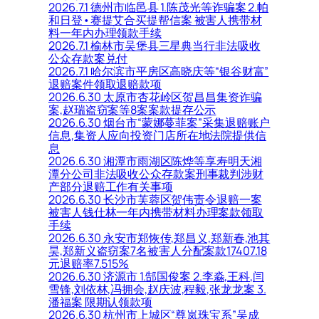
2026.7.1 德州市临邑县 1.陈茂光等诈骗案 2.帕
和日登•赛提艾合买提帮信案 被害人携带材
料一年内办理领款手续
2026.7.1 榆林市吴堡县三星典当行非法吸收
公众存款案兑付
2026.7.1 哈尔滨市平房区高晓庆等“银谷财富”
退赔案件领取退赔款项
2026.6.30 太原市杏花岭区贺昌昌集资诈骗
案,赵瑞盗窃案等8案案款提存公示
2026.6.30 烟台市“蒙娜蔓菲案”采集退赔账户
信息,集资人应向投资门店所在地法院提供信
息
2026.6.30 湘潭市雨湖区陈烨等享寿明天湘
潭分公司非法吸收公众存款案刑事裁判涉财
产部分退赔工作有关事项
2026.6.30 长沙市芙蓉区贺伟责令退赔一案
被害人钱仕林一年内携带材料办理案款领取
手续
2026.6.30 永安市郑恢传,郑昌义,郑新春,池其
昊,郑新义盗窃案7名被害人分配案款17407.18
元退赔率7.515%
2026.6.30 济源市 1.郜国俊案 2.李淼,王科,闫
雪锋,刘依林,冯拥会,赵庆波,程毅,张龙龙案 3.
潘福案 限期认领款项
2026.6.30 杭州市上城区“尊岚珠宝系”吴成