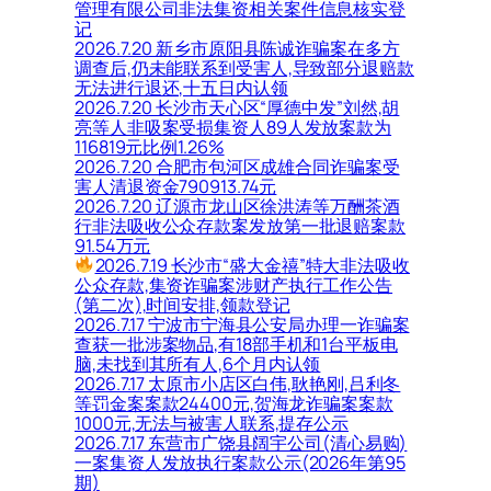
管理有限公司非法集资相关案件信息核实登
记
2026.7.20 新乡市原阳县陈诚诈骗案在多方
调查后,仍未能联系到受害人,导致部分退赔款
无法进行退还,十五日内认领
2026.7.20 长沙市天心区“厚德中发”刘然,胡
亮等人非吸案受损集资人89人发放案款为
116819元比例1.26%
2026.7.20 合肥市包河区成雄合同诈骗案受
害人清退资金790913.74元
2026.7.20 辽源市龙山区徐洪涛等万酬茶酒
行非法吸收公众存款案发放第一批退赔案款
91.54万元
2026.7.19 长沙市“盛大金禧”特大非法吸收
公众存款,集资诈骗案涉财产执行工作公告
(第二次),时间安排,领款登记
2026.7.17 宁波市宁海县公安局办理一诈骗案
查获一批涉案物品,有18部手机和1台平板电
脑,未找到其所有人,6个月内认领
2026.7.17 太原市小店区白伟,耿艳刚,吕利冬
等罚金案案款24400元,贺海龙诈骗案案款
1000元,无法与被害人联系,提存公示
2026.7.17 东营市广饶县阔宇公司(清心易购)
一案集资人发放执行案款公示(2026年第95
期)