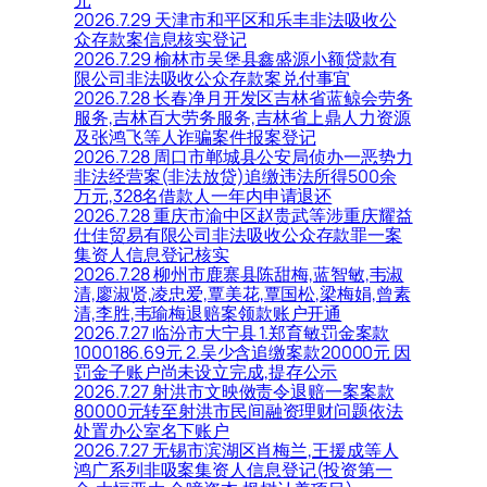
2026.7.29 天津市和平区和乐丰非法吸收公
众存款案信息核实登记
2026.7.29 榆林市吴堡县鑫盛源小额贷款有
限公司非法吸收公众存款案兑付事宜
2026.7.28 长春净月开发区吉林省蓝鲸会劳务
服务,吉林百大劳务服务,吉林省上鼎人力资源
及张鸿飞等人诈骗案件报案登记
2026.7.28 周口市郸城县公安局侦办一恶势力
非法经营案(非法放贷)追缴违法所得500余
万元,328名借款人一年内申请退还
2026.7.28 重庆市渝中区赵贵武等涉重庆耀益
仕佳贸易有限公司非法吸收公众存款罪一案
集资人信息登记核实
2026.7.28 柳州市鹿寨县陈甜梅,蓝智敏,韦淑
清,廖淑贤,凌忠爱,覃美花,覃国松,梁梅娟,曾素
清,李胜,韦瑜梅退赔案领款账户开通
2026.7.27 临汾市大宁县 1.郑育敏罚金案款
1000186.69元 2.吴少含追缴案款20000元 因
罚金子账户尚未设立完成,提存公示
2026.7.27 射洪市文映傚责令退赔一案案款
80000元转至射洪市民间融资理财问题依法
处置办公室名下账户
2026.7.27 无锡市滨湖区肖梅兰,王援成等人
鸿广系列非吸案集资人信息登记(投资第一