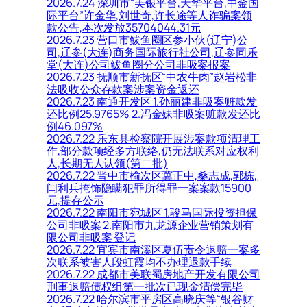
2026.7.24 深圳市“美银平台,天华平台,中金国
际平台”许金华,刘世奇,许长途等人诈骗案领
款公告,本次发放35704044.31元
2026.7.23 营口市鲅鱼圈区参小伙(辽宁)公
司,辽参(大连)商务国际旅行社公司,辽参同乐
堂(大连)公司鲅鱼圈分公司非吸案报案
2026.7.23 抚顺市新抚区“中农牛肉”赵岩松非
法吸收公众存款案涉案资金返还
2026.7.23 南通开发区 1.孙丽建非吸案赃款发
还比例25.9765% 2.冯金妹非吸案赃款发还比
例46.097%
2026.7.22 乐东县检察院开展涉案款项清理工
作,部分款项经多方联络,仍无法联系对应权利
人,长期无人认领(第二批)
2026.7.22 晋中市榆次区冀正中,桑志成,郭栋,
闫利兵掩饰隐瞒犯罪所得罪一案案款15900
元,提存公示
2026.7.22 南阳市宛城区 1.骏马国际投资担保
公司非吸案 2.南阳市九龙源企业营销策划有
限公司非吸案 登记
2026.7.22 宜宾市南溪区夏伍责令退赔一案多
次联系被害人段虹霞均不办理退款手续
2026.7.22 成都市美联蜀房地产开发有限公司
刑事退赔债权组第一批次已现金清偿完毕
2026.7.22 哈尔滨市平房区高晓庆等“银谷财