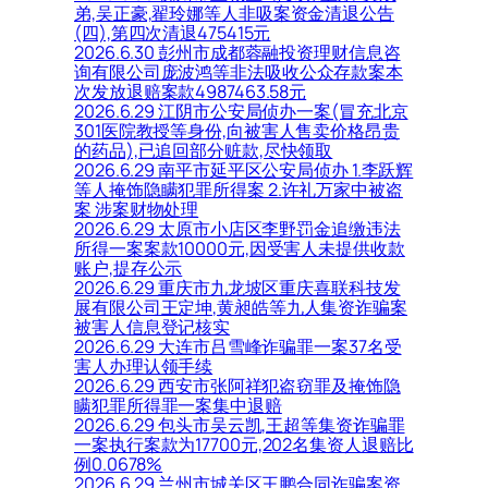
弟,吴正豪,翟玲娜等人非吸案资金清退公告
(四),第四次清退475415元
2026.6.30 彭州市成都蓉融投资理财信息咨
询有限公司庞波鸿等非法吸收公众存款案本
次发放退赔案款4987463.58元
2026.6.29 江阴市公安局侦办一案(冒充北京
301医院教授等身份,向被害人售卖价格昂贵
的药品),已追回部分赃款,尽快领取
2026.6.29 南平市延平区公安局侦办 1.李跃辉
等人掩饰隐瞒犯罪所得案 2.许礼万家中被盗
案 涉案财物处理
2026.6.29 太原市小店区李野罚金追缴违法
所得一案案款10000元,因受害人未提供收款
账户,提存公示
2026.6.29 重庆市九龙坡区重庆喜联科技发
展有限公司王定坤,黄昶皓等九人集资诈骗案
被害人信息登记核实
2026.6.29 大连市吕雪峰诈骗罪一案37名受
害人办理认领手续
2026.6.29 西安市张阿祥犯盗窃罪及掩饰隐
瞒犯罪所得罪一案集中退赔
2026.6.29 包头市吴云凯,王超等集资诈骗罪
一案执行案款为17700元,202名集资人退赔比
例0.0678%
2026.6.29 兰州市城关区王鹏合同诈骗案资