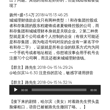
现了
扬州+盛+3.4万 2018/4/15 13:46:25
城城理财借款企业只有两种类型：1 和存集团控股或
者和存集团的股东程建锋或者夏银锋控股的公司，而
和存集团和城城理财本身就是关联企业。2 第二种类
型就是某个公司或者个人控制的企业（有很大可能还
是和存集团，因为电话号码对应的企业有一家名字中
有和存二字），证据就是所有企业的联系方式均为同
一个手机号或者地址相近，你想谁没事会用手机号去
注册70个公司啊，而且还都来城城理财借钱。
【群主】路先生 2018-04-15 14:29:24
@哈尔滨14-6.30 注意你的言论，敏感字请用拼音
【群主】路先生 2018-04-15 14:32:14
音
00:00
00:00
频
播
【接下来的剧情，哈尔滨（美女）对着路先生劈头盖
放
脸爆粗口，语音已被被路先生撤回了咯。。】
器