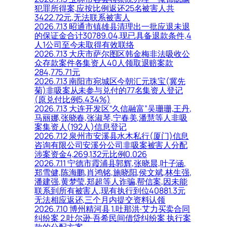
犯罪所得案,应按比例返还25名被害人共
3422.72元,无法联系被害人
2026.7.13 昭通市镇雄县清理出一批应退未退
的保证金合计30789.04,现已具备退款条件,4
人1公司至今未取得有效联络
2026.7.13 大庆市萨尔图区韩金梅非法吸收公
众存款案件各集资人40人领取退赔案款
284,775.71元
2026.7.13 南阳市宛城区今朝汇元珠宝(冀先
菊)非吸案从未参与兑付的77名集资人登记
(原兑付比例5.434%)
2026.7.13 大连开发区“久信融富”吴珊珊,王丹,
马丽娜,张晓春,张淑琴,宁春美,潘慧等人非吸
案集资人(192人)信息登记
2026.7.12 泉州市安溪县水木私行(厦门)信息
咨询有限公司安溪分公司非吸案被害人分配
涉案资金4,269,132元比例0.026
2026.7.11 宁德市霞浦县郭辉,张晓晨,叶子涵,
郑雪健,陈海鹏,肖鸿铭,施晓阳,侯文斌,林生强,
潘建强,黄梦莹,郑超等人诈骗,帮信案,因未能
联系到所有被害人,现有执行到位40881.3元
无法相应返还,三个月内提交资料认领
2026.7.10 博州精河县 1.吐那洪·艾力买卖合同
纠纷案 2.吐尔逊·吾希民间借贷纠纷案 执行案
款的分配方案