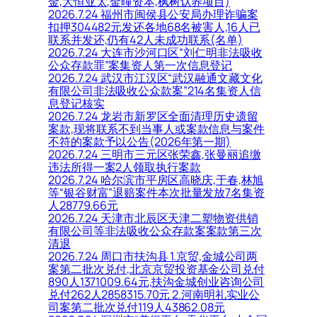
金,大恒亚太,金曈资本,枫树认养项目)
2026.7.24 福州市闽侯县公安局办理诈骗案
扣押304482元发还各地68名被害人,16人已
联系并发还,仍有42人未成功联系(名单)
2026.7.24 大连市沙河口区“刘仁明非法吸收
公众存款罪”案集资人第一次信息登记
2026.7.24 武汉市江汉区“武汉融通文藏文化
有限公司非法吸收公众款案”214名集资人信
息登记核实
2026.7.24 龙岩市新罗区全面清理历史遗留
案款,现将联系不到当事人或案款信息与案件
不符的案款予以公告(2026年第一期)
2026.7.24 三明市三元区张荣鑫,张曼丽追缴
违法所得一案2人领取执行案款
2026.7.24 哈尔滨市平房区高晓庆,于春,林旭
等“银谷财富”退赔案件本次批量发放7名集资
人28779.66元
2026.7.24 天津市北辰区天津二塑物资供销
有限公司等非法吸收公众存款案案款第三次
清退
2026.7.24 周口市扶沟县 1.京贸,金城公司两
案第二批次兑付,北京京贸投资基金公司兑付
890人1371009.64元,扶沟金城创业咨询公司
兑付262人2858315.70元 2.河南明礼实业公
司案第二批次兑付119人43862.08元