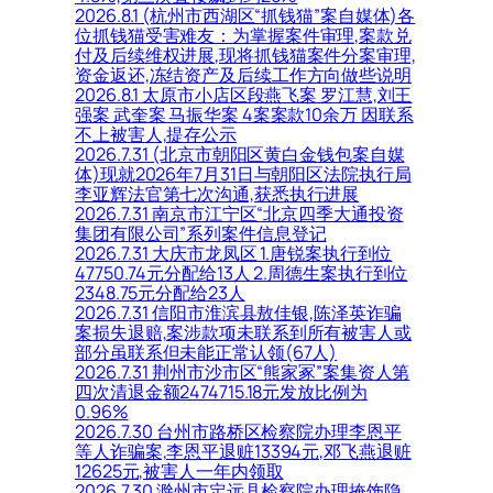
2026.8.1 (杭州市西湖区“抓钱猫”案自媒体)各
位抓钱猫受害难友：为掌握案件审理,案款兑
付及后续维权进展,现将抓钱猫案件分案审理,
资金返还,冻结资产及后续工作方向做些说明
2026.8.1 太原市小店区段燕飞案 罗江慧,刘王
强案 武奎案 马振华案 4案案款10余万 因联系
不上被害人,提存公示
2026.7.31 (北京市朝阳区黄白金钱包案自媒
体)现就2026年7月31日与朝阳区法院执行局
李亚辉法官第七次沟通,获悉执行进展
2026.7.31 南京市江宁区“北京四季大通投资
集团有限公司”系列案件信息登记
2026.7.31 大庆市龙凤区 1.唐锐案执行到位
47750.74元分配给13人 2.周德生案执行到位
2348.75元分配给23人
2026.7.31 信阳市淮滨县敖佳银,陈泽英诈骗
案损失退赔,案涉款项未联系到所有被害人或
部分虽联系但未能正常认领(67人)
2026.7.31 荆州市沙市区“熊家冢”案集资人第
四次清退金额2474715.18元发放比例为
0.96%
2026.7.30 台州市路桥区检察院办理李恩平
等人诈骗案,李恩平退赃13394元,邓飞燕退赃
12625元,被害人一年内领取
2026.7.30 滁州市定远县检察院办理掩饰隐