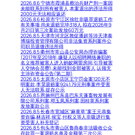
2026.8.6 宁德市霞浦县蔡治兵财产刑一案因
未能联系到所有被害人,本案退出的违法所得
2000元无法相应返还
2026.8.6 松原市宁江区徐壮非吸罪退赔工作
有关事项,尚未退赔完毕318人,拟在2026年9
月21日第三次案款发放60万元
2026.8.5 天津市河北区敦促潘超等涉天津泰
博瑞投资管理有限公司非法集资系列案件公
司职员退缴违法所得
2026.8.5 衢州市常山县公安局办理诈骗案
(2017年至2018年,嫌疑人以招聘网络兼职的
名义推荐被害人进入蚂蚁网盟房间,引导被害
人交纳会员费),未能找到全部被害人,认领无
主涉诈资金公告(第二期)
2026.8.5 太原市小店区王宁罚金案120元不
明案款,李昊退赔案9241.79元刑事案件受害
人无法联系,提存公示
2026.8.5 恩施州巴东县巴东天蓬畜牧发展有
限公司系列案,邓玉凤系列案,田桂英系列案
发放案款公示
2026.8.5 长春市宽城区“麻黄草”案王元恭集
资诈骗,林吉祥,侯宝,付权义等人非吸进行集
资受害人补充登记
2026.8.5 包头市青山区鲁燕春非法吸收公众
存款罪一案退赔名单及金额第三次公示