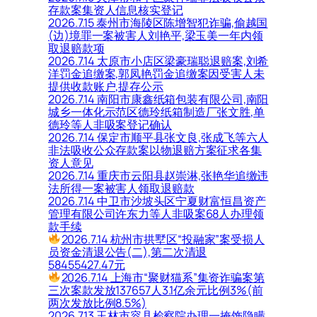
存款案集资人信息核实登记
2026.7.15 泰州市海陵区陈增智犯诈骗,偷越国
(边)境罪一案被害人刘艳平,梁玉美一年内领
取退赔款项
2026.7.14 太原市小店区梁豪瑞聪退赔案,刘希
洋罚金追缴案,郭凤艳罚金追缴案因受害人未
提供收款账户,提存公示
2026.7.14 南阳市康鑫纸箱包装有限公司,南阳
城乡一体化示范区德玲纸箱制造厂张文胜,单
德玲等人非吸案登记确认
2026.7.14 保定市顺平县张文良,张成飞等六人
非法吸收公众存款案以物退赔方案征求各集
资人意见
2026.7.14 重庆市云阳县赵崇淋,张艳华追缴违
法所得一案被害人领取退赔款
2026.7.14 中卫市沙坡头区宁夏财富恒昌资产
管理有限公司许东力等人非吸案68人办理领
款手续
2026.7.14 杭州市拱墅区“投融家”案受损人
员资金清退公告(二),第二次清退
58455427.47元
2026.7.14 上海市“聚财猫系”集资诈骗案第
三次案款发放137657人3.1亿余元比例3%(前
两次发放比例8.5%)
2026.7.13 玉林市容县检察院办理一掩饰隐瞒