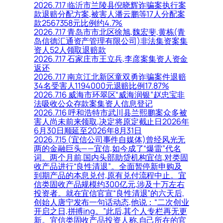
2026.7.17 临沂市兰陵县倪晓辉诈骗案执行案
款退赔分配方案,被害人潘云鹏等17人分配案
款2567358元比例约4.7%
2026.7.17 青岛市市北区徐旭,魏宏斐,黄栋(青
岛信德汇通资产管理有限公司)非法集资案集
资人52人领取退赔款
2026.7.17 石家庄市王立兵,李彦案集资人资金
返还
2026.7.17 南京江北新区童双勇诈骗案件退赔
34名受害人1194000元退赔比例17.87%
2026.7.16 威海市环翠区“威海润银”赵忠宝非
法吸收公众存款案集资人信息登记
2026.7.16 呼和浩特市武川县兰熙鹏案众多被
害人尚未前来领取,决定将原定截止日2026年
6月30日顺延至2026年8月31日
2026.7.15 (宜信公司事件自媒体)曾经风光无
两的金融巨头——宜信,如今成了“爆雷”代名
词。两个月前,国内头部助贷机构宜信,对类固
收产品进行“良性清退”。全面暂停新申购及
到期产品的本息兑付,原有兑付流程中止。宜
信类固收产品规模约300亿元,涉及十万左右
投资者。就在宜信官宣“良性清退”的六天后,
创始人唐宁发布一句话动态,他说：“二次创业
开启之日,拼搏ing。”此后,其个人专栏再无更
新。宜信类固收产品投资人称,自己所在的官