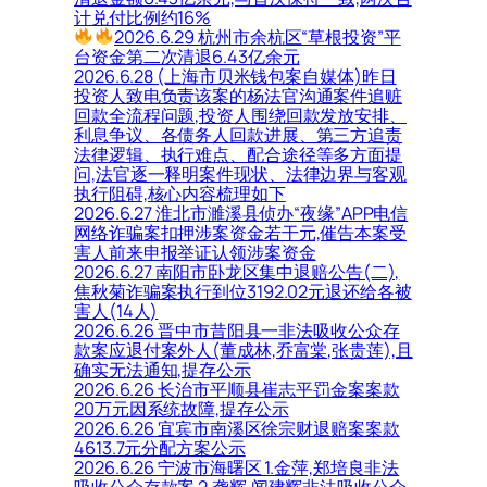
计兑付比例约16%
2026.6.29 杭州市余杭区“草根投资”平
台资金第二次清退6.43亿余元
2026.6.28 (上海市贝米钱包案自媒体)昨日
投资人致电负责该案的杨法官沟通案件追赃
回款全流程问题,投资人围绕回款发放安排、
利息争议、各债务人回款进展、第三方追责
法律逻辑、执行难点、配合途径等多方面提
问,法官逐一释明案件现状、法律边界与客观
执行阻碍,核心内容梳理如下
2026.6.27 淮北市濉溪县侦办“夜缘”APP电信
网络诈骗案扣押涉案资金若干元,催告本案受
害人前来申报举证认领涉案资金
2026.6.27 南阳市卧龙区集中退赔公告(二),
焦秋菊诈骗案执行到位3192.02元退还给各被
害人(14人)
2026.6.26 晋中市昔阳县一非法吸收公众存
款案应退付案外人(董成林,乔富棠,张贵莲),且
确实无法通知,提存公示
2026.6.26 长治市平顺县崔志平罚金案案款
20万元因系统故障,提存公示
2026.6.26 宜宾市南溪区徐宗财退赔案案款
4613.7元分配方案公示
2026.6.26 宁波市海曙区 1.金萍,郑培良非法
吸收公众存款案 2.龚辉,闻建辉非法吸收公众