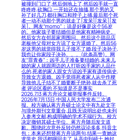
被撞到门口了,然后倒地上了,然后凶手就一直
咚咚咚,砍胸口,一开始还在抽搐,那个男的又
补了好几刀,都往胸口和脖子上捅,最后那个死
者一动不动那个男的就走了[发呆][发呆][发
呆]。网友“momo”：说是好像是这个56岁
的。他家孩子要结婚但是他家有精神病史。
然后女方在邻居家周围问。然后这个甜品店
老板他父母对女方说了女方退婚了。然后56
岁这男的就觉得我儿子接不了婚,段子决孙子,
我也让你家段子决孙。。。(此条高赞)。网
友“罪青春”：凶手儿子准备要结婚的,未来儿
媳的家人就跟周边的人打听凶手家的人品什
么的,死者的家人跟女方说凶手家有遗传病史,
导致女方退婚。凶手觉得死者家人从中作梗
导致他儿子结不了婚要断子绝孙,就去杀了死
者 评论区看的 不知道是不是事实
2026.7.13 蒋方舟论文被举报事件反转。
2026年7月13日,中国人民大学发布二次通
报。校方确认蒋方舟硕士论文中有九处文字
与境外期刊文章重合,且既无说明出处也未列
入参考文献,构成明确的学术不端行为。校方
决定撤销其硕士学位。蒋方舟随后发文道
歉。围绕此次意外反转仍然议论多多,抖音主
包：本来还想替蒋方舟说两句,结果一查她这
求学史,我话都咽回去了,从高中到硕士,她好