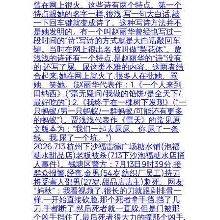
曾在网上很火。这些诗有两个特点。第一个
特点跟她的名字一样,很浅,写一句大白话,敲
一下回车键就变成诗了。这种写诗方法并不
是她发明的。有一个叫赵丽华曾经也写过一
段时间的“诗”,写诗的方式就是大白话敲回车
键。当时在网上很出名,被叫做“梨花体”。贾
浅浅的诗还有一个特点,是赵丽华的“诗”没有
的,还写了屎、尿这类不雅的内容。这两者结
合起来,她在网上就火了,很多人在批她、骂
她、笑她。(赵丽华代表作：1.《一个人来到
田纳西》(“毫无疑问/我做的馅饼/是全天下/
最好吃的”) 2.《我终于在一棵树下发现》(“一
只蚂蚁/另一只蚂蚁/一群蚂蚁/可能还有更多
的蚂蚁”)。贾浅浅代表作《雪天》的常见原
文版本为：“我们一起去尿尿。你,尿了一条
线。我,尿了一个坑。”)
2026.7.13 杭州下沙福雷德广场糖水铺(泡福
糖水甜品店)老板被杀(7.13下沙泡福糖水店捅
人事件)。钱塘区警方：7月13日9时39分,接
群众报警,经查,金男(54岁,纺织厂员工)持刀
将受害人邵男(27岁,甜品店店主)刺死。网友
“屿秋”：我看视频了,很长的刀就跟剁排骨一
样,一开始直接砍脸,那个死者拿手挡,挡了几
刀,手都断了,然后死者就一直躲,但是门被那
个凶手挡住了,最后死者很大力的撞那个凶手,