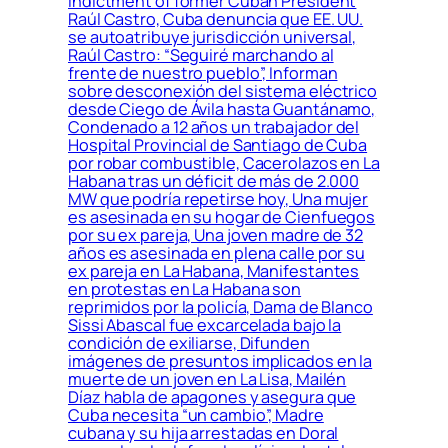
indictment of former Cuban President
Raúl Castro, Cuba denuncia que EE. UU.
se autoatribuye jurisdicción universal,
Raúl Castro: “Seguiré marchando al
frente de nuestro pueblo”, Informan
sobre desconexión del sistema eléctrico
desde Ciego de Ávila hasta Guantánamo,
Condenado a 12 años un trabajador del
Hospital Provincial de Santiago de Cuba
por robar combustible, Cacerolazos en La
Habana tras un déficit de más de 2.000
MW que podría repetirse hoy, Una mujer
es asesinada en su hogar de Cienfuegos
por su ex pareja, Una joven madre de 32
años es asesinada en plena calle por su
ex pareja en La Habana, Manifestantes
en protestas en La Habana son
reprimidos por la policía, Dama de Blanco
Sissi Abascal fue excarcelada bajo la
condición de exiliarse, Difunden
imágenes de presuntos implicados en la
muerte de un joven en La Lisa, Mailén
Díaz habla de apagones y asegura que
Cuba necesita “un cambio”, Madre
cubana y su hija arrestadas en Doral