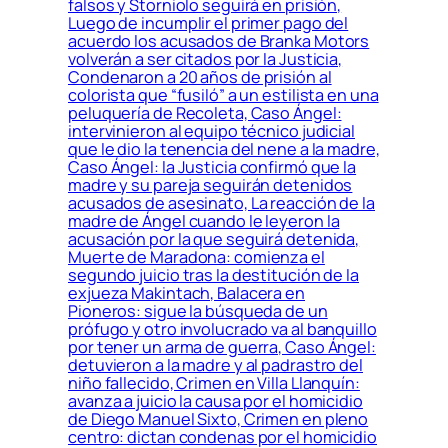
falsos y Storniolo seguirá en prisión,
Luego de incumplir el primer pago del
acuerdo los acusados de Branka Motors
volverán a ser citados por la Justicia,
Condenaron a 20 años de prisión al
colorista que “fusiló” a un estilista en una
peluquería de Recoleta, Caso Ángel:
intervinieron al equipo técnico judicial
que le dio la tenencia del nene a la madre,
Caso Ángel: la Justicia confirmó que la
madre y su pareja seguirán detenidos
acusados de asesinato, La reacción de la
madre de Ángel cuando le leyeron la
acusación por la que seguirá detenida,
Muerte de Maradona: comienza el
segundo juicio tras la destitución de la
exjueza Makintach, Balacera en
Pioneros: sigue la búsqueda de un
prófugo y otro involucrado va al banquillo
por tener un arma de guerra, Caso Ángel:
detuvieron a la madre y al padrastro del
niño fallecido, Crimen en Villa Llanquín:
avanza a juicio la causa por el homicidio
de Diego Manuel Sixto, Crimen en pleno
centro: dictan condenas por el homicidio