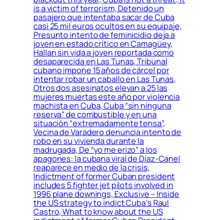
is a victim of terrorism, Detenido un
pasajero que intentaba sacar de Cuba
casi 25 mil euros ocultos en su equipaje,
Presunto intento de feminicidio deja a
joven en estado crítico en Camagüey,
Hallan sin vida a joven reportada como
desaparecida en Las Tunas, Tribunal
cubano impone 15 años de cárcel por
intentar robar un caballo en Las Tunas,
Otros dos asesinatos elevan a 25 las
mujeres muertas este año por violencia
machista en Cuba, Cuba “sin ninguna
reserva” de combustible y en una
situación “extremadamente tensa”,
Vecina de Varadero denuncia intento de
robo en su vivienda durante la
madrugada, De “yo me erizo” a los
apagones: la cubana viral de Díaz-Canel
reaparece en medio de la crisis,
Indictment of former Cuban president
includes 5 fighter jet pilots involved in
1996 plane downings, Exclusive – Inside
the US strategy to indict Cuba’s Raul
Castro, What to know about the US