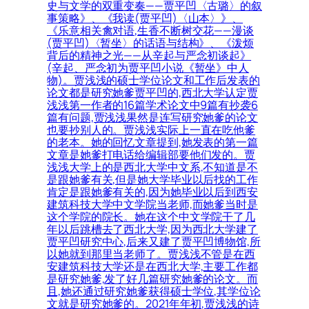
史与文学的双重变奏——贾平凹〈古璐〉的叙
事策略》、《我读(贾平凹)〈山本〉》、
《乐意相关禽对语,生香不断树交花——漫谈
(贾平凹)〈暂坐〉的话语与结构》、《泼烦
背后的精神之光——从辛起与严念初谈起》
(辛起、严念初为贾平凹小说《暂坐》中人
物)。贾浅浅的硕士学位论文和工作后发表的
论文都是研究她爹贾平凹的,西北大学认定贾
浅浅第一作者的16篇学术论文中9篇有抄袭6
篇有问题,贾浅浅果然是连写研究她爹的论文
也要抄别人的。贾浅浅实际上一直在吃他爹
的老本。她的回忆文章提到,她发表的第一篇
文章是她爹打电话给编辑部要他们发的。贾
浅浅大学上的是西北大学中文系,不知道是不
是跟她爹有关,但是她大学毕业以后找的工作
肯定是跟她爹有关的,因为她毕业以后到西安
建筑科技大学中文学院当老师,而她爹当时是
这个学院的院长。她在这个中文学院干了几
年以后跳槽去了西北大学,因为西北大学建了
贾平凹研究中心,后来又建了贾平凹博物馆,所
以她就到那里当老师了。贾浅浅不管是在西
安建筑科技大学还是在西北大学,主要工作都
是研究她爹,发了好几篇研究她爹的论文。而
且,她还通过研究她爹获得硕士学位,其学位论
文就是研究她爹的。2021年年初,贾浅浅的诗