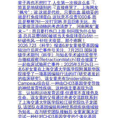
辈子再也不想打了,人生第一次挨这么多
,
简直是地狱级别的
直接疼哭了。上海网友
“枫兮”：诶,这就是代价。只要出血,最稳妥的
就是打免疫球蛋白,这玩意不仅贵1000多,而
且是整整7针一次打完哟,并且巨疼无比。所
以要摸流浪动物的考虑清楚了。河南网友“夏
末～”：而且要打伤口上面,别问我为什么知
道,总共花费1880被抓当天免疫球蛋白6针,一
针破伤风,一针狂犬疫苗。那个疼啊！
2026.7.23 《科学》报道6岁女童接受基因编
辑治疗后死亡事件引关注。7月23日,国际顶
级学术期刊《科学》与知名学术诚信监督平
台撤稿观察(RetractionWatch)联合披露了
一起临床试验死亡事件：2025年3月24日,一
名6岁女童在上海交通大学医学院附属新华医
院接受了一项基因编辑疗法的IIT(研究者发起
的临床研究)。该女童患有SnijdersBlok–
Campeau综合征,一种由CHD3基因突变导致
的神经发育性疾病。这种病主要表现为语
言、认知和运动发育迟缓,但通常不直接危及
生命。该女童的父母通过患者交流群联系到
了上海交通大学医学院松江研究院仇子龙团
队,该团队在基因编辑和神经系统疾病领域较
为知名。在与研究团队接触后,女童家属决定
尝试一种针对CHD3基因突变的个体化基因