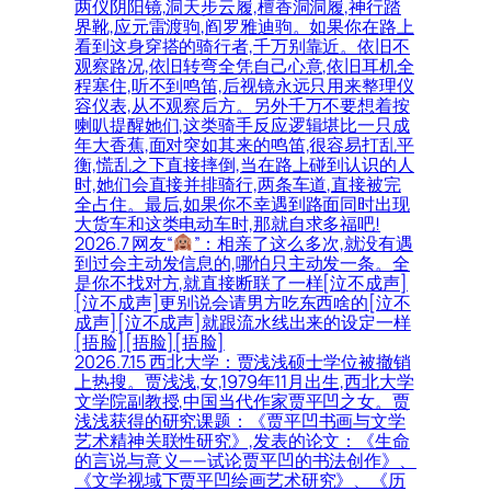
两仪阴阳镜,洞天步云履,檀香洞洞履,神行踏
界靴,应元雷渡驹,阎罗雅迪驹。如果你在路上
看到这身穿搭的骑行者,千万别靠近。依旧不
观察路况,依旧转弯全凭自己心意,依旧耳机全
程塞住,听不到鸣笛,后视镜永远只用来整理仪
容仪表,从不观察后方。另外千万不要想着按
喇叭提醒她们,这类骑手反应逻辑堪比一只成
年大香蕉,面对突如其来的鸣笛,很容易打乱平
衡,慌乱之下直接摔倒,当在路上碰到认识的人
时,她们会直接并排骑行,两条车道,直接被完
全占住。最后,如果你不幸遇到路面同时出现
大货车和这类电动车时,那就自求多福吧!
2026.7 网友“
”：相亲了这么多次,就没有遇
到过会主动发信息的,哪怕只主动发一条。全
是你不找对方,就直接断联了一样[泣不成声]
[泣不成声]更别说会请男方吃东西啥的[泣不
成声][泣不成声]就跟流水线出来的设定一样
[捂脸][捂脸][捂脸]
2026.7.15 西北大学：贾浅浅硕士学位被撤销
上热搜。贾浅浅,女,1979年11月出生,西北大学
文学院副教授,中国当代作家贾平凹之女。贾
浅浅获得的研究课题：《贾平凹书画与文学
艺术精神关联性研究》,发表的论文：《生命
的言说与意义——试论贾平凹的书法创作》、
《文学视域下贾平凹绘画艺术研究》、《历