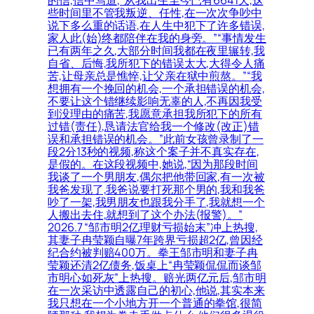
些时间里不管我叛逆、任性,在一次次争吵中
说下多么重的话语,在人生中犯下了许多错误,
家人此(始)终都陪伴在我的身旁。”“事情发生
已有两年之久,大部分时间我都在夜里辗转,我
自省、后悔,我所犯下的错误太大,大得令人痛
苦,让母亲总是憔悴,让父亲在狱中煎熬。”“我
想拥有一个挽回的机会,一个承担错误的机会,
不要让这个错继续影响无辜的人,不再因我受
到没理由的痛苦,我愿意承担我所犯下的所有
过错(责任),恳请法官给我一个修改(改正)错
误和承担错误的机会。”此前女孩曾录制了一
段2分13秒的视频,称这个案子并不真实存在,
是假的。在这段视频中,她说,“因为那段时间
我谈了一个男朋友,偶尔把他带回家,有一次被
我爸发现了,我爸说要打死那个男的,我和我爸
吵了一架,我男朋友也跟我分手了,我就想一个
人搬出去住,就想到了这个办法(报警)。”
2026.7 “邹市明2亿理财亏损始末”冲上热搜,
其妻子冉莹颖自曝7年跨界亏损超2亿,曾因经
纪合约被判赔400万。拳王邹市明和妻子冉
莹颖还清2亿债务,饭桌上“冉莹颖侃侃而谈邹
市明心如死灰”上热搜。赔光两亿元后,邹市明
在一次采访中透露自己的初心,他说,其实本来
我只想在一个小地方开一个普通的拳馆,很简