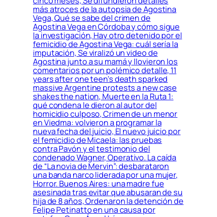
cinco meses, Se difundieron detalles
más atroces de la autopsia de Agostina
Vega, Qué se sabe del crimen de
Agostina Vega en Córdoba y cómo sigue
la investigación, Hay otro detenido por el
femicidio de Agostina Vega: cuál sería la
imputación, Se viralizó un video de
Agostina junto a su mamá y llovieron los
comentarios por un polémico detalle, 11
years after one teen’s death sparked
massive Argentine protests a new case
shakes the nation, Muerte en la Ruta 1:
qué condena le dieron al autor del
homicidio culposo, Crimen de un menor
en Viedma: volvieron a programar la
nueva fecha del juicio, El nuevo juicio por
el femicidio de Micaela: las pruebas
contra Pavón y el testimonio del
condenado Wagner, Operativo. La caída
de “La novia de Mervin”: desbarataron
una banda narco liderada por una mujer,
Horror. Buenos Aires: una madre fue
asesinada tras evitar que abusaran de su
hija de 8 años, Ordenaron la detención de
Felipe Petinatto en una causa por