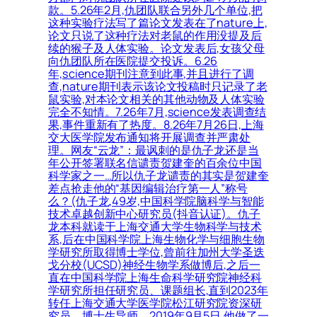
款。5.26年2月,仇团队联合另外几个单位,把
这种实验疗法写了篇论文发表在了nature上,
论文只说了这种疗法对老鼠的作用没提及后
续的猴子及人体实验。论文发表后,女孩父母
向仇团队所在医院提交投诉。6.26
年,science期刊注意到此事,并且进行了调
查,nature期刊表示该论文投稿时只记录了老
鼠实验,对本论文相关的其他动物及人体实验
完全不知情。7.26年7月,science发表调查结
果,事件重新有了热度。8.26年7月26日,上海
交大医学院发布通知将开展调查并严肃处
理。网友“云龙”：最讽刺的是仇子龙还是当
年公开签署联名信谴责贺建奎的百余位中国
科学家之一…所以仇子龙谴责的其实是贺建奎
差点抢走他的“基因编辑治疗第一人”称号
么？(仇子龙,49岁,中国科学院脑科学与智能
技术卓越创新中心研究员(抖音认证)。仇子
龙本科就读于上海交通大学生物科学与技术
系,后在中国科学院上海生物化学与细胞生物
学研究所取得博士学位,曾前往加州大学圣迭
戈分校(UCSD)神经生物学系做博后,之后一
直在中国科学院上海生命科学研究院神经科
学研究所担任研究员、课题组长,直到2023年
转任上海交通大学医学院松江研究院资深研
究员、博士生导师。2019年9月5日,他做了一