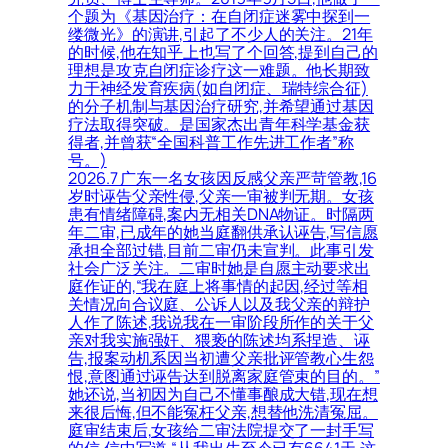
个题为《基因治疗：在自闭症迷雾中探到一
缕微光》的演讲,引起了不少人的关注。21年
的时候,他在知乎上也写了个回答,提到自己的
理想是攻克自闭症诊疗这一难题。他长期致
力于神经发育疾病(如自闭症、瑞特综合征)
的分子机制与基因治疗研究,并希望通过基因
疗法取得突破。是国家杰出青年科学基金获
得者,并曾获“全国科普工作先进工作者”称
号。)
2026.7 广东一名女孩因反感父亲严苛管教,16
岁时诬告父亲性侵,父亲一审被判无期。女孩
患有情绪障碍,案内无相关DNA物证。时隔两
年二审,已成年的她当庭翻供承认诬告,写信愿
承担全部过错,目前二审仍未宣判。此事引发
社会广泛关注。二审时她是自愿主动要求出
庭作证的,“我在庭上将事情的起因,经过等相
关情况向合议庭、公诉人以及我父亲的辩护
人作了陈述,我说我在一审阶段所作的关于父
亲对我实施强奸、猥亵的陈述均系捏造、诬
告,报案动机系因当初遭父亲批评管教心生怨
恨,意图通过诬告达到脱离家庭管束的目的。”
她还说,当初因为自己不懂事酿成大错,现在想
来很后悔,但不能冤枉父亲,想替他洗清冤屈。
庭审结束后,女孩给二审法院提交了一封手写
的信,信中写道,“从我出生至今已有6641天,这