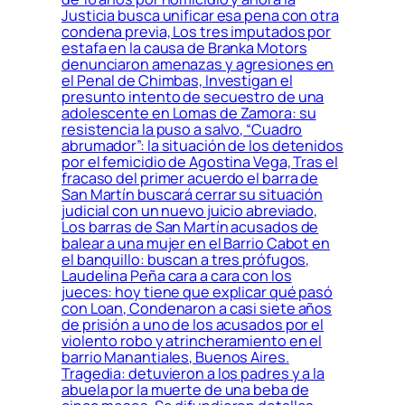
Justicia busca unificar esa pena con otra
condena previa, Los tres imputados por
estafa en la causa de Branka Motors
denunciaron amenazas y agresiones en
el Penal de Chimbas, Investigan el
presunto intento de secuestro de una
adolescente en Lomas de Zamora: su
resistencia la puso a salvo, “Cuadro
abrumador”: la situación de los detenidos
por el femicidio de Agostina Vega, Tras el
fracaso del primer acuerdo el barra de
San Martín buscará cerrar su situación
judicial con un nuevo juicio abreviado,
Los barras de San Martín acusados de
balear a una mujer en el Barrio Cabot en
el banquillo: buscan a tres prófugos,
Laudelina Peña cara a cara con los
jueces: hoy tiene que explicar qué pasó
con Loan, Condenaron a casi siete años
de prisión a uno de los acusados por el
violento robo y atrincheramiento en el
barrio Manantiales, Buenos Aires.
Tragedia: detuvieron a los padres y a la
abuela por la muerte de una beba de