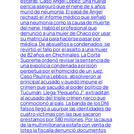
estafas, Caso Ángel López: una nueva
pericia aseguró que el nene de 4 años
murió de neumonía, El papá de Ángel
rechazó el informe médico que señaló
una neumonía como la causa de muerte
del nene, Habló el profesional que
denunció a una mujer de Chaco por usar
su matrícula para hacerse pasar por
médica, De absueltos a condenados: se
revirtió el fallo por el asalto a una mujer
de 82 años en Chichinales, La Corte
Suprema ordenó revisar la sentencia de
una expolicía condenada a prisión
perpetua por el homicidio de un juez,
Caso Paulina Lebbos: absolvieron al
principal acusado y quedó impune el
crimen que sacudió al poder político de
Tucumán, Llega “Pequeño J”: extraditan
al acusado del triple crimen narco que
conmocionó al país, La banda de los DNI
falsos llegó a usurpar las identidades de
cuatro víctimas con las que sacaron
préstamos por $80 millones, Por la causa
de la multimillonaria estafa con venta de
lotes la fiscalía denunció documentos