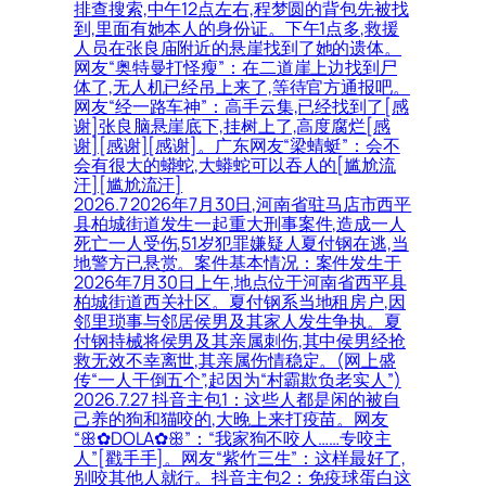
排查搜索,中午12点左右,程梦圆的背包先被找
到,里面有她本人的身份证。下午1点多,救援
人员在张良庙附近的悬崖找到了她的遗体。
网友“奥特曼打怪瘦”：在二道崖上边找到尸
体了,无人机已经吊上来了,等待官方通报吧。
网友“经一路车神”：高手云集,已经找到了[感
谢]张良脑悬崖底下,挂树上了,高度腐烂[感
谢][感谢][感谢]。广东网友“梁蜻蜓”：会不
会有很大的蟒蛇,大蟒蛇可以吞人的[尴尬流
汗][尴尬流汗]
2026.7 2026年7月30日,河南省驻马店市西平
县柏城街道发生一起重大刑事案件,造成一人
死亡一人受伤,51岁犯罪嫌疑人夏付钢在逃,当
地警方已悬赏。案件基本情况：案件发生于
2026年7月30日上午,地点位于河南省西平县
柏城街道西关社区。夏付钢系当地租房户,因
邻里琐事与邻居侯男及其家人发生争执。夏
付钢持械将侯男及其亲属刺伤,其中侯男经抢
救无效不幸离世,其亲属伤情稳定。(网上盛
传“一人干倒五个”,起因为“村霸欺负老实人”)
2026.7.27 抖音主包1：这些人都是闲的被自
己养的狗和猫咬的,大晚上来打疫苗。网友
“ꕥ✿DOLA✿ꕥ”：“我家狗不咬人……专咬主
人”[戳手手]。网友“紫竹三生”：这样最好了,
别咬其他人就行。抖音主包2：免疫球蛋白这