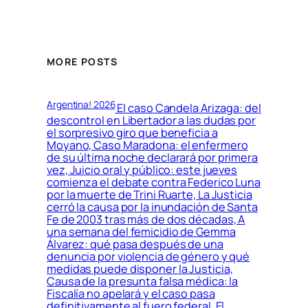
MORE POSTS
Argentina! 2026
El caso Candela Arizaga: del
descontrol en Libertador a las dudas por
el sorpresivo giro que beneficia a
Moyano, Caso Maradona: el enfermero
de su última noche declarará por primera
vez, Juicio oral y público: este jueves
comienza el debate contra Federico Luna
por la muerte de Trini Ruarte, La Justicia
cerró la causa por la inundación de Santa
Fe de 2003 tras más de dos décadas, A
una semana del femicidio de Gemma
Álvarez: qué pasa después de una
denuncia por violencia de género y qué
medidas puede disponer la Justicia,
Causa de la presunta falsa médica: la
Fiscalía no apelará y el caso pasa
definitivamente al fuero federal, El