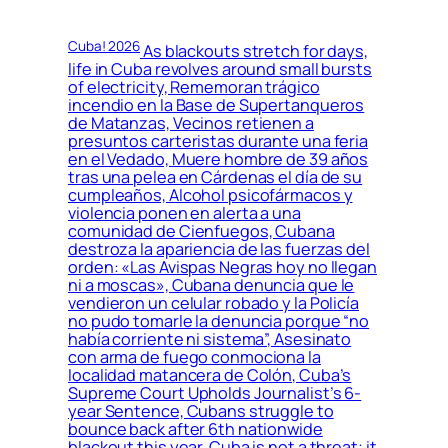
Cuba! 2026
As blackouts stretch for days,
life in Cuba revolves around small bursts
of electricity, Rememoran trágico
incendio en la Base de Supertanqueros
de Matanzas, Vecinos retienen a
presuntos carteristas durante una feria
en el Vedado, Muere hombre de 39 años
tras una pelea en Cárdenas el día de su
cumpleaños, Alcohol psicofármacos y
violencia ponen en alerta a una
comunidad de Cienfuegos, Cubana
destroza la apariencia de las fuerzas del
orden: «Las Avispas Negras hoy no llegan
ni a moscas», Cubana denuncia que le
vendieron un celular robado y la Policía
no pudo tomarle la denuncia porque “no
había corriente ni sistema”, Asesinato
con arma de fuego conmociona la
localidad matancera de Colón, Cuba’s
Supreme Court Upholds Journalist’s 6-
year Sentence, Cubans struggle to
bounce back after 6th nationwide
blackout this year, Cuba is not a threat; it