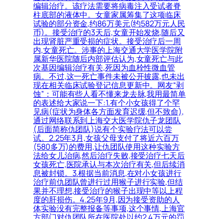
编辑治疗。该疗法需要将病毒注入受试者脊
柱底部的液体中。女童家属筹集了这项临床
试验的部分资金,约86万美元(约582万元人民
币)。接受治疗的3天后,女童开始发烧,随后又
出现肾脏严重受损的症状。接受治疗后一周
内,女童死亡。涉事的上海交通大学医学院附
属新华医院随后内部评估认为,女童死亡与此
次基因编辑治疗有关,死因为血栓性微血管
病。不过,这一死亡事件未被公开披露,也未出
现在相关临床试验登记信息更新中。网友“剥
蚀”：可能有些人看不懂来龙去脉,我用最简单
的表述给大家说一下:1.有个小女孩得了个罕
见病(症状为身体各方面发育迟缓,但不致命),
通过网络联系到上海交大医学院仇子龙团队
(后面简称仇团队)说有个实验疗法可以尝
试。2.25年3月,女孩父母支付了将近六百万
(580多万)的费用,让仇团队使用这种实验方
法给女儿治病,然后治疗失败,接受治疗七天后
女孩死亡,医院承认与本次治疗有关,但后续消
息被封锁。3.根据当前消息,在对小女孩进行
治疗前仇团队曾进行过用猴子进行实验,但结
果并不理想,接受治疗的猴子出现中等以上程
度的肝损伤。4.25年9月,因为接受资助的人
体实验没有完整报备等事项,这个事情,上海官
方部门对仇团队所在医院处以约2.4万元的罚