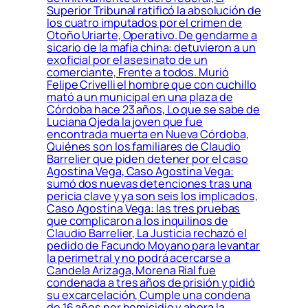
Superior Tribunal ratificó la absolución de
los cuatro imputados por el crimen de
Otoño Uriarte, Operativo. De gendarme a
sicario de la mafia china: detuvieron a un
exoficial por el asesinato de un
comerciante, Frente a todos. Murió
Felipe Crivelli el hombre que con cuchillo
mató a un municipal en una plaza de
Córdoba hace 23 años, Lo que se sabe de
Luciana Ojeda la joven que fue
encontrada muerta en Nueva Córdoba,
Quiénes son los familiares de Claudio
Barrelier que piden detener por el caso
Agostina Vega, Caso Agostina Vega:
sumó dos nuevas detenciones tras una
pericia clave y ya son seis los implicados,
Caso Agostina Vega: las tres pruebas
que complicaron a los inquilinos de
Claudio Barrelier, La Justicia rechazó el
pedido de Facundo Moyano para levantar
la perimetral y no podrá acercarse a
Candela Arizaga, Morena Rial fue
condenada a tres años de prisión y pidió
su excarcelación, Cumple una condena
de 16 años por homicidio y ahora la