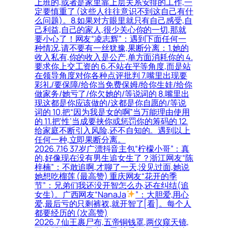
上班的,或者是家里靠上层关系安排的工作,一
定要慎重了 (这些人往往意识不到这自己有什
么问题)。8.如果对方眼里就只有自己感受,自
己利益,自己的家人,很少关心你的一切,那就
要小心了！网友“凌志辉”：遇到下面任何一
种情况,请不要有一丝犹豫,果断分离：1.她的
收入私有,你的收入是公产,单方面消耗你的 4.
要求你上交工资的 6.不站在平等角度,而是站
在领导角度对你各种点评批判 7.嘴里出现要
彩礼/要保障/给你当免费保姆/给你生娃/给你
做家务/她亏了/你欠她的/等说词的 8.嘴里出
现这都是你应该做的/这都是你自愿的/等说
词的 10.把“因为我是女的啊”当万能理由使用
的 11.把‘性’当成要挟你或惩罚你的筹码的 12.
给家庭不断引入风险,还不自知的。遇到以上
任何一种,立即果断分离。
2026.7.16 37岁广漂抖音主包“柠檬小哥”：真
的,好像现在没有男生追女生了？浙江网友“陈
梓楠”：不敢追啊,才聊了一天,没见过面,她说
她想吃榴莲 (最高赞) 重庆网友“花开的季
节”：兄弟们我还没开智怎么办,还在纠结(追
女生)。广西网友“NanaJa
”：大胆爱,用心
爱,最后亏的只剩裤衩,就开智了[看]。每个人
都要经历的 (次高赞)
2026.7 仙王裹尸布,五帝铜钱罩,两仪窥天镜,