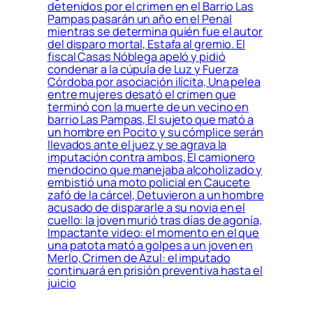
detenidos por el crimen en el Barrio Las
Pampas pasarán un año en el Penal
mientras se determina quién fue el autor
del disparo mortal, Estafa al gremio. El
fiscal Casas Nóblega apeló y pidió
condenar a la cúpula de Luz y Fuerza
Córdoba por asociación ilícita, Una pelea
entre mujeres desató el crimen que
terminó con la muerte de un vecino en
barrio Las Pampas, El sujeto que mató a
un hombre en Pocito y su cómplice serán
llevados ante el juez y se agrava la
imputación contra ambos, El camionero
mendocino que manejaba alcoholizado y
embistió una moto policial en Caucete
zafó de la cárcel, Detuvieron a un hombre
acusado de dispararle a su novia en el
cuello: la joven murió tras días de agonía,
Impactante video: el momento en el que
una patota mató a golpes a un joven en
Merlo, Crimen de Azul: el imputado
continuará en prisión preventiva hasta el
juicio