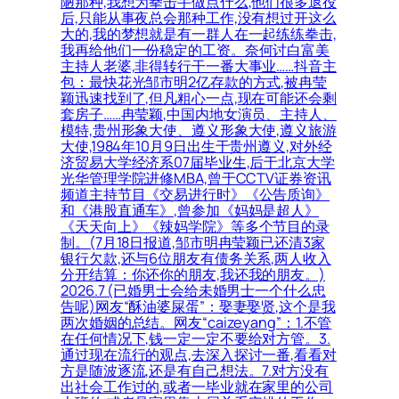
陋那种,我想为拳击手做点什么,他们很多退役
后,只能从事夜总会那种工作,没有想过开这么
大的,我的梦想就是有一群人在一起练练拳击,
我再给他们一份稳定的工资。奈何讨白富美
主持人老婆,非得转行干一番大事业……抖音主
包：最快花光邹市明2亿存款的方式,被冉莹
颖迅速找到了,但凡粗心一点,现在可能还会剩
套房子……冉莹颖,中国内地女演员、主持人、
模特,贵州形象大使、遵义形象大使,遵义旅游
大使,1984年10月9日出生于贵州遵义,对外经
济贸易大学经济系07届毕业生,后于北京大学
光华管理学院进修MBA,曾于CCTV证券资讯
频道主持节目《交易进行时》《公告质询》
和《港股直通车》,曾参加《妈妈是超人》
《天天向上》《辣妈学院》等多个节目的录
制。(7月18日报道,邹市明冉莹颖已还清3家
银行欠款,还与6位朋友有债务关系,两人收入
分开结算：你还你的朋友,我还我的朋友。)
2026.7 (已婚男士会给未婚男士一个什么忠
告呢)网友“酥油婆屎蛋”：娶妻娶贤,这个是我
两次婚姻的总结。网友“caizeyang”：1.不管
在任何情况下,钱一定一定不要给对方管。3.
通过现在流行的观点,去深入探讨一番,看看对
方是随波逐流,还是有自己想法。7.对方没有
出社会工作过的,或者一毕业就在家里的公司