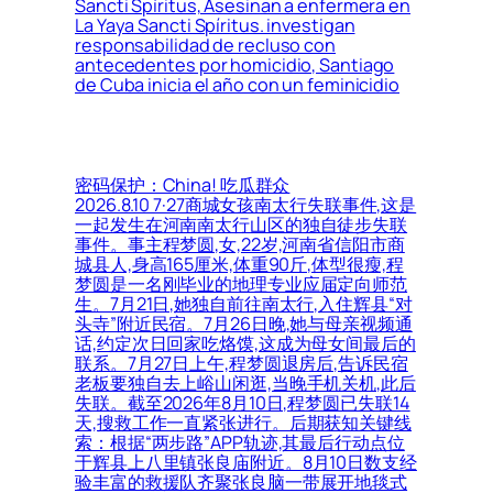
Sancti Spíritus, Asesinan a enfermera en
La Yaya Sancti Spíritus. investigan
responsabilidad de recluso con
antecedentes por homicidio, Santiago
de Cuba inicia el año con un feminicidio
密码保护：China! 吃瓜群众
2026.8.10 7·27商城女孩南太行失联事件,这是
一起发生在河南南太行山区的独自徒步失联
事件。事主程梦圆,女,22岁,河南省信阳市商
城县人,身高165厘米,体重90斤,体型很瘦,程
梦圆是一名刚毕业的地理专业应届定向师范
生。7月21日,她独自前往南太行,入住辉县“对
头寺”附近民宿。7月26日晚,她与母亲视频通
话,约定次日回家吃烙馍,这成为母女间最后的
联系。7月27日上午,程梦圆退房后,告诉民宿
老板要独自去上峪山闲逛,当晚手机关机,此后
失联。截至2026年8月10日,程梦圆已失联14
天,搜救工作一直紧张进行。后期获知关键线
索：根据“两步路”APP轨迹,其最后行动点位
于辉县上八里镇张良庙附近。8月10日数支经
验丰富的救援队齐聚张良脑一带展开地毯式