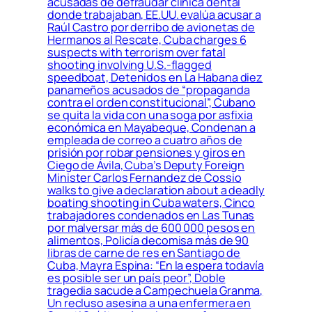
acusadas de defraudar clínica dental
donde trabajaban, EE.UU. evalúa acusar a
Raúl Castro por derribo de avionetas de
Hermanos al Rescate, Cuba charges 6
suspects with terrorism over fatal
shooting involving U.S.-flagged
speedboat, Detenidos en La Habana diez
panameños acusados de “propaganda
contra el orden constitucional”, Cubano
se quita la vida con una soga por asfixia
económica en Mayabeque, Condenan a
empleada de correo a cuatro años de
prisión por robar pensiones y giros en
Ciego de Ávila, Cuba’s Deputy Foreign
Minister Carlos Fernandez de Cossio
walks to give a declaration about a deadly
boating shooting in Cuba waters, Cinco
trabajadores condenados en Las Tunas
por malversar más de 600 000 pesos en
alimentos, Policía decomisa más de 90
libras de carne de res en Santiago de
Cuba, Mayra Espina: “En la espera todavía
es posible ser un país peor”, Doble
tragedia sacude a Campechuela Granma,
Un recluso asesina a una enfermera en