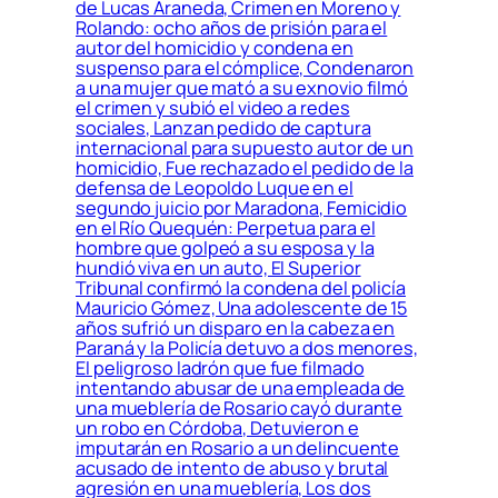
de Lucas Araneda, Crimen en Moreno y
Rolando: ocho años de prisión para el
autor del homicidio y condena en
suspenso para el cómplice, Condenaron
a una mujer que mató a su exnovio filmó
el crimen y subió el video a redes
sociales, Lanzan pedido de captura
internacional para supuesto autor de un
homicidio, Fue rechazado el pedido de la
defensa de Leopoldo Luque en el
segundo juicio por Maradona, Femicidio
en el Río Quequén: Perpetua para el
hombre que golpeó a su esposa y la
hundió viva en un auto, El Superior
Tribunal confirmó la condena del policía
Mauricio Gómez, Una adolescente de 15
años sufrió un disparo en la cabeza en
Paraná y la Policía detuvo a dos menores,
El peligroso ladrón que fue filmado
intentando abusar de una empleada de
una mueblería de Rosario cayó durante
un robo en Córdoba, Detuvieron e
imputarán en Rosario a un delincuente
acusado de intento de abuso y brutal
agresión en una mueblería, Los dos