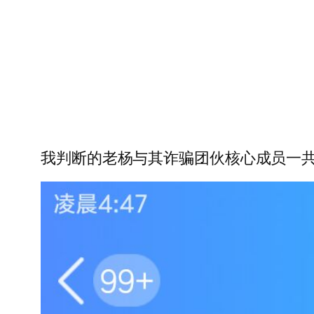
我判断的老杨与其诈骗团伙核心成员一共撤离···