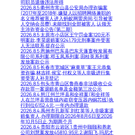
司职员退缴违法所得
2026.8.5 衢州市常山县公安局办理诈骗案
(2017年至2018年,嫌疑人以招聘网络兼职的
名义推荐被害人进入蚂蚁网盟房间,引导被害
人交纳会员费),未能找到全部被害人,认领无
主涉诈资金公告(第二期)
2026.8.5 太原市小店区王宁罚金案120元不
明案款,李昊退赔案9241.79元刑事案件受害
人无法联系,提存公示
2026.8.5 恩施州巴东县巴东天蓬畜牧发展有
限公司系列案,邓玉凤系列案,田桂英系列案
发放案款公示
2026.8.5 长春市宽城区“麻黄草”案王元恭集
资诈骗,林吉祥,侯宝,付权义等人非吸进行集
资受害人补充登记
2026.8.5 包头市青山区鲁燕春非法吸收公众
存款罪一案退赔名单及金额第三次公示
2026.8.4 怒江州兰坪县和全祥案(和全祥等
人在兰坪县营盘镇内盗窃变压器内铜芯线)执
行到位6152.4元,一年内办理退款
2026.8.4 禹州市孔新军,刘红英等人非吸案退
赔集资人,办理期限自2026年8月6日至2026
年10月5日止,为期两个月
2026.8.4 贵阳市云岩区 1.贵州中颐颐和养老
公司刘慧案发放45810.95元 2.谢阳飞,玛尼才