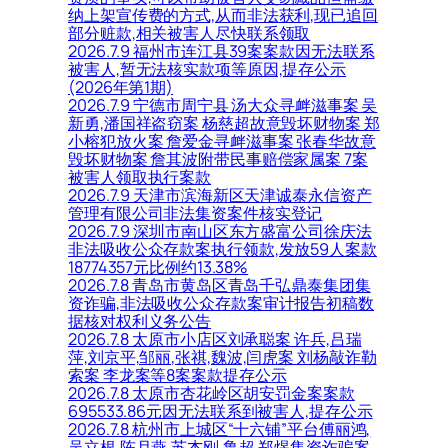
纳上架宣传费的方式,从而非法获利,现已追回
部分赃款,相关被害人尽快联系领取
2026.7.9 福州市连江县39案案款因无法联系
被害人,暂无法核实款项等原因,提存公示
(2026年第1期)
2026.7.9 宁德市周宁县 汤大众寻衅滋事案 吴
新勇,潘国祥盗窃案 杨慈超故意毁坏财物案 郑
小榕犯放火案 詹爱金寻衅滋事案 张春华故意
毁坏财物案 詹其波附带民事赔偿家属案 7案
被害人领取执行案款
2026.7.9 天津市滨海新区天津诚泰永信资产
管理有限公司非法集资案件核实登记
2026.7.9 深圳市南山区东方盛富公司徐庆法
非法吸收公众存款案执行领款,发放59人案款
18774357元比例约13.38%
2026.7.8 青岛市黄岛区青岛千弘鼎泰集团集
资诈骗,非法吸收公众存款案审计报告初稿数
据核对权利义务公告
2026.7.8 太原市小店区刘承聪案 许兵,吕瑞
萍,刘京平,邹丽,张祺,魏波,闫虎案 刘杨敲诈勒
索案 李龙案等8案案款提存公示
2026.7.8 太原市杏花岭区胡安罚金案案款
695533.86元因无法联系到被害人,提存公示
2026.7.8 杭州市上城区“十六铺”平台傅丽鸿,
吴立根,陈月燕,苏杰刚,鲁超,郑煜集资诈骗案