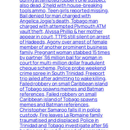
during attempted robbery one suspect
also dead, 2 held with house-breaking
tools ammo, Teen girls reported missing,
Bail denied for man charged with
Angelica Jogie’s death, Tobago man
charged with attempted Plymouth ATM
vault theft, Alyssa Phillip & her mother
appear in court, TTPS still silent on arrest
of Hadeeds, Agony over arrest of female
member of another prominent business
family, Pregnant woman stabbed 15 times
by partner, $6 million bail for woman in
court for multi-million dollar fraudulent
cheque scheme, Police probe weekend
crime spree in South Trinidad, Freeport
trio jailed after admitting to wake killing,
Failed robbery on small Caribbean island
of Tobago spawns memes and Batman
references, Failed robbery on small
Caribbean island of Tobago spawns
memes and Batman references,
Christopher Samaroo falls ill in police
custody, Fire leaves La Romaine family
traumatised and displaced, Police in
Trinidad and Tobago investigate after 56