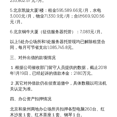
233,802.57 元 /月。
5.北京凯旋大厦1楼：租金595,589.66元 /月，水电
3,000元 /月，物业71,330.9元 /月；合计669,920.56
元 /月。
6.北京铜牛大厦（征信服务器托管）：7,083元 /月。
以上5处办公场所和1处服务器托管现均已解除租赁合
同，每月可节省支出1,085,745.8元。
三、对外出借的款项情况
１.根据公司催收部门留守人员提供的数据，截止2018
年1月19日，已经起诉的借款本金：2180万元。
２.其它对外借款仍在侦查追缴中，具体数额以司法机
关认定为准。
四、办公资产扣押情况
北京和泉州两地办公场所共扣押各型电脑260台、红
木沙发１套、红木茶座１套、钢琴１台。