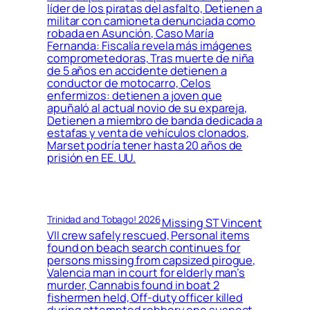
líder de los piratas del asfalto, Detienen a
militar con camioneta denunciada como
robada en Asunción, Caso María
Fernanda: Fiscalía revela más imágenes
comprometedoras, Tras muerte de niña
de 5 años en accidente detienen a
conductor de motocarro, Celos
enfermizos: detienen a joven que
apuñaló al actual novio de su expareja,
Detienen a miembro de banda dedicada a
estafas y venta de vehículos clonados,
Marset podría tener hasta 20 años de
prisión en EE. UU.
Trinidad and Tobago! 2026
Missing ST Vincent
VII crew safely rescued, Personal items
found on beach search continues for
persons missing from capsized pirogue,
Valencia man in court for elderly man’s
murder, Cannabis found in boat 2
fishermen held, Off-duty officer killed