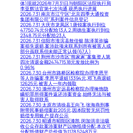
体)现就2026年7月31日与朝阳区法院执行局
李亚辉法官第七次沟通,获悉执行进展
2026.7.31 南京市江宁区“北京四季大通投资
集团有限公司”系列案件信息登记
2026.7.31 大庆市龙凤区 1.唐锐案执行到位
47750.74元分配给13人 2.周德生案执行到位
2348.75元分配给23人
2026.7.31 信阳市淮滨县敖佳银,陈泽英诈骗
案损失退赔,案涉款项未联系到所有被害人或
部分虽联系但未能正常认领(67人)
2026.7.31 荆州市沙市区“熊家冢”案集资人第
四次清退金额2474715.18元发放比例为
0.96%
2026.7.30 台州市路桥区检察院办理李恩平
等人诈骗案,李恩平退赃13394元,邓飞燕退赃
12625元,被害人一年内领取
2026.7.30 滁州市定远县检察院办理掩饰隐
瞒犯罪所得案件返还涉案资金,始终无法与被
害人取得联系
2026.7.30 太原市清徐县王向飞,张海燕刑事
附带民事赔偿案款205元,因本院暂无惩罚性
赔偿专用账户,提存公示
2026.7.30 昭通市昭阳区漆凯,闵加洪非法吸
收公众存款案涉案财产以物抵债分配,本次可
分配抵债财产总价值为1178.5248万元