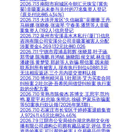
2026.7.13 南阳市宛城区今朝汇元珠宝(冀先
菊)非吸案从未参与兑付的77名集资人登记
(原兑付比例5.434%)
2026.7.13 大连开发区“久信融富”吴珊珊,王丹,
马丽娜,张晓春,张淑琴,宁春美,潘慧等人非吸
案集资人(192人)信息登记
2026.7.12 泉州市安溪县水木私行(厦门)信息
咨询有限公司安溪分公司非吸案被害人分配
涉案资金4,269,132元比例0.026
2026.7.11 宁德市霞浦县郭辉,张晓晨,叶子涵,
郑雪健,陈海鹏,肖鸿铭,施晓阳,侯文斌,林生强,
潘建强,黄梦莹,郑超等人诈骗,帮信案,因未能
联系到所有被害人,现有执行到位40881.3元
无法相应返还,三个月内提交资料认领
2026.7.10 博州精河县 1.吐那洪·艾力买卖合同
纠纷案 2.吐尔逊·吾希民间借贷纠纷案 执行案
款的分配方案
2026.7.10 常熟市陈俊杰,苏博文,王思宇,范均
鸣,夏星宇,杜忠瑜,朱明志,徐硕,尹家乐诈骗案
等50案执行款认领(2026年第3期）
2026.7.10 石家庄市长安区于婷婷案退赔集资
人972411.45元比例24.46%
2026.7.9 江阴市公安局侦办湖北热朝文化传
播有限公司虚构公司拥有藏品鉴定,评估,竞价
资质的事实,可以帮助被害人交易藏品但需缴