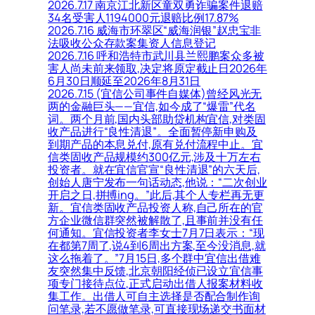
2026.7.17 南京江北新区童双勇诈骗案件退赔
34名受害人1194000元退赔比例17.87%
2026.7.16 威海市环翠区“威海润银”赵忠宝非
法吸收公众存款案集资人信息登记
2026.7.16 呼和浩特市武川县兰熙鹏案众多被
害人尚未前来领取,决定将原定截止日2026年
6月30日顺延至2026年8月31日
2026.7.15 (宜信公司事件自媒体)曾经风光无
两的金融巨头——宜信,如今成了“爆雷”代名
词。两个月前,国内头部助贷机构宜信,对类固
收产品进行“良性清退”。全面暂停新申购及
到期产品的本息兑付,原有兑付流程中止。宜
信类固收产品规模约300亿元,涉及十万左右
投资者。就在宜信官宣“良性清退”的六天后,
创始人唐宁发布一句话动态,他说：“二次创业
开启之日,拼搏ing。”此后,其个人专栏再无更
新。宜信类固收产品投资人称,自己所在的官
方企业微信群突然被解散了,且事前并没有任
何通知。宜信投资者李女士7月7日表示：“现
在都第7周了,说4到6周出方案,至今没消息,就
这么拖着了。”7月15日,多个群中宜信出借难
友突然集中反馈,北京朝阳经侦已设立宜信事
项专门接待点位,正式启动出借人报案材料收
集工作。出借人可自主选择是否配合制作询
问笔录,若不愿做笔录,可直接现场递交书面材