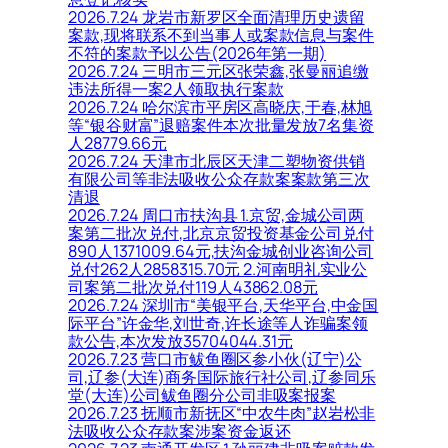
2026.7.24 龙岩市新罗区全面清理历史遗留
案款,现将联系不到当事人或案款信息与案件
不符的案款予以公告(2026年第一期)
2026.7.24 三明市三元区张荣鑫,张曼丽追缴
违法所得一案2人领取执行案款
2026.7.24 哈尔滨市平房区高晓庆,于春,林旭
等“银谷财富”退赔案件本次批量发放7名集资
人28779.66元
2026.7.24 天津市北辰区天津二塑物资供销
有限公司等非法吸收公众存款案案款第三次
清退
2026.7.24 周口市扶沟县 1.京贸,金城公司两
案第二批次兑付,北京京贸投资基金公司兑付
890人1371009.64元,扶沟金城创业咨询公司
兑付262人2858315.70元 2.河南明礼实业公
司案第二批次兑付119人43862.08元
2026.7.24 深圳市“美银平台,天华平台,中金国
际平台”许金华,刘世奇,许长途等人诈骗案领
款公告,本次发放35704044.31元
2026.7.23 营口市鲅鱼圈区参小伙(辽宁)公
司,辽参(大连)商务国际旅行社公司,辽参同乐
堂(大连)公司鲅鱼圈分公司非吸案报案
2026.7.23 抚顺市新抚区“中农牛肉”赵岩松非
法吸收公众存款案涉案资金返还