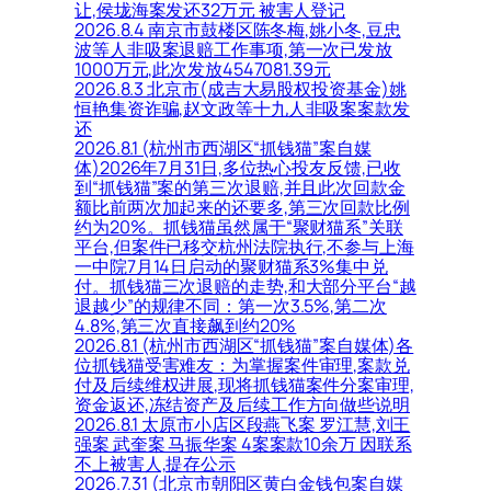
让,侯垅海案发还32万元 被害人登记
2026.8.4 南京市鼓楼区陈冬梅,姚小冬,豆忠
波等人非吸案退赔工作事项,第一次已发放
1000万元,此次发放4547081.39元
2026.8.3 北京市(成吉大易股权投资基金)姚
恒艳集资诈骗,赵文政等十九人非吸案案款发
还
2026.8.1 (杭州市西湖区“抓钱猫”案自媒
体)2026年7月31日,多位热心投友反馈,已收
到“抓钱猫”案的第三次退赔,并且此次回款金
额比前两次加起来的还要多,第三次回款比例
约为20%。抓钱猫虽然属于“聚财猫系”关联
平台,但案件已移交杭州法院执行,不参与上海
一中院7月14日启动的聚财猫系3%集中兑
付。抓钱猫三次退赔的走势,和大部分平台“越
退越少”的规律不同：第一次3.5%,第二次
4.8%,第三次直接飙到约20%
2026.8.1 (杭州市西湖区“抓钱猫”案自媒体)各
位抓钱猫受害难友：为掌握案件审理,案款兑
付及后续维权进展,现将抓钱猫案件分案审理,
资金返还,冻结资产及后续工作方向做些说明
2026.8.1 太原市小店区段燕飞案 罗江慧,刘王
强案 武奎案 马振华案 4案案款10余万 因联系
不上被害人,提存公示
2026.7.31 (北京市朝阳区黄白金钱包案自媒