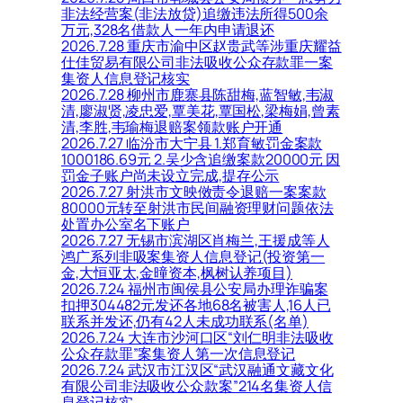
非法经营案(非法放贷)追缴违法所得500余
万元,328名借款人一年内申请退还
2026.7.28 重庆市渝中区赵贵武等涉重庆耀益
仕佳贸易有限公司非法吸收公众存款罪一案
集资人信息登记核实
2026.7.28 柳州市鹿寨县陈甜梅,蓝智敏,韦淑
清,廖淑贤,凌忠爱,覃美花,覃国松,梁梅娟,曾素
清,李胜,韦瑜梅退赔案领款账户开通
2026.7.27 临汾市大宁县 1.郑育敏罚金案款
1000186.69元 2.吴少含追缴案款20000元 因
罚金子账户尚未设立完成,提存公示
2026.7.27 射洪市文映傚责令退赔一案案款
80000元转至射洪市民间融资理财问题依法
处置办公室名下账户
2026.7.27 无锡市滨湖区肖梅兰,王援成等人
鸿广系列非吸案集资人信息登记(投资第一
金,大恒亚太,金曈资本,枫树认养项目)
2026.7.24 福州市闽侯县公安局办理诈骗案
扣押304482元发还各地68名被害人,16人已
联系并发还,仍有42人未成功联系(名单)
2026.7.24 大连市沙河口区“刘仁明非法吸收
公众存款罪”案集资人第一次信息登记
2026.7.24 武汉市江汉区“武汉融通文藏文化
有限公司非法吸收公众款案”214名集资人信
息登记核实