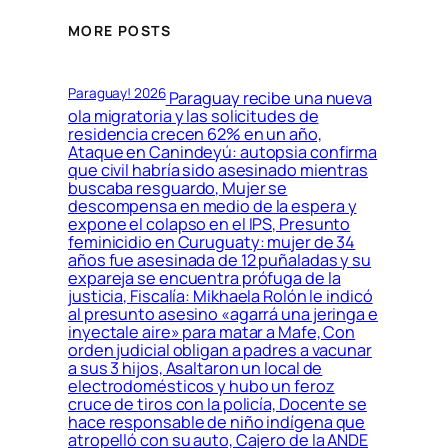
MORE POSTS
Paraguay! 2026
Paraguay recibe una nueva
ola migratoria y las solicitudes de
residencia crecen 62% en un año,
Ataque en Canindeyú: autopsia confirma
que civil habría sido asesinado mientras
buscaba resguardo, Mujer se
descompensa en medio de la espera y
expone el colapso en el IPS, Presunto
feminicidio en Curuguaty: mujer de 34
años fue asesinada de 12 puñaladas y su
expareja se encuentra prófuga de la
justicia, Fiscalía: Mikhaela Rolón le indicó
al presunto asesino «agarrá una jeringa e
inyectale aire» para matar a Mafe, Con
orden judicial obligan a padres a vacunar
a sus 3 hijos, Asaltaron un local de
electrodomésticos y hubo un feroz
cruce de tiros con la policía, Docente se
hace responsable de niño indígena que
atropelló con su auto, Cajero de la ANDE