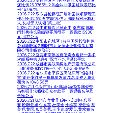
2026.7.23 南通开发区 1.孙丽建非吸案赃款发
还比例25.9765% 2.冯金妹非吸案赃款发还比
例46.097%
2026.7.22 乐东县检察院开展涉案款项清理工
作,部分款项经多方联络,仍无法联系对应权利
人,长期无人认领(第二批)
2026.7.22 晋中市榆次区冀正中,桑志成,郭栋,
闫利兵掩饰隐瞒犯罪所得罪一案案款15900
元,提存公示
2026.7.22 南阳市宛城区 1.骏马国际投资担保
公司非吸案 2.南阳市九龙源企业营销策划有
限公司非吸案 登记
2026.7.22 宜宾市南溪区夏伍责令退赔一案多
次联系被害人段虹霞均不办理退款手续
2026.7.22 成都市美联蜀房地产开发有限公司
刑事退赔债权组第一批次已现金清偿完毕
2026.7.22 哈尔滨市平房区高晓庆等“银谷财
富”退赔案件第一批批量发放70名集资人总金
额为141,048.56元
2026.7.21 包头市青山区郭华,冯伟伟,陈俊秀,
马智强非法吸收公众存款罪一案退赔名单及
金额公示
2026.7.21 抚州市宜黄县 1.许小英,刘瑛,段亚
菲,欧阳爱娇,付凤英,杜美金,涂群英,邓爱珍,胡
美鲜,黄国珍,吴美秀,王小青,廖爱英,黄水娇14