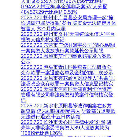
人非吸案533人分配796741.56元比例约
0.94% 2.封亚梅,李金莲非吸案531人分配
484527.29元比例约0.58%
2026.7.20 抚州市广昌县公安局办理一起“掩
饰隐瞒犯罪所得罪”案,诈骗资金无法确定具体
被害人,六个月内认领
2026.7.20 锦州市义县“天津铸源永倍达”平台
投资人信息核实登记
2026.7.20 东营市广饶县阔宇公司(清心易购)
一案集资人发放执行案款延长公示期限
2026.7.20 恩施市艾恒刑事退赔案发放案款
公示
2026.7.20 包头市青山区鲁燕春非法吸收公
众存款罪一案退赔名单及金额的第二次公示
2026.7.20 太原市杏花岭区刘毅等人“共鑫”非
法吸收公众存款罪一案集资人信息登记核实
2026.7.20 天津市河西区天津百利恒信资产
管理有限公司非法集资相关案件信息核实登
记
2026.7.20 新乡市原阳县陈诚诈骗案在多方
调查后,仍未能联系到受害人,导致部分退赔款
无法进行退还,十五日内认领
2026.7.20 长沙市天心区“厚德中发”刘然,胡
亮等人非吸案受损集资人89人发放案款为
116819元比例1.26%