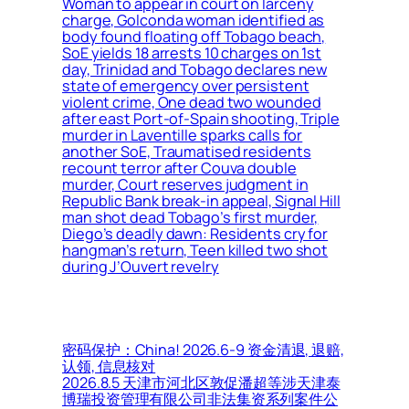
Woman to appear in court on larceny
charge, Golconda woman identified as
body found floating off Tobago beach,
SoE yields 18 arrests 10 charges on 1st
day, Trinidad and Tobago declares new
state of emergency over persistent
violent crime, One dead two wounded
after east Port-of-Spain shooting, Triple
murder in Laventille sparks calls for
another SoE, Traumatised residents
recount terror after Couva double
murder, Court reserves judgment in
Republic Bank break-in appeal, Signal Hill
man shot dead Tobago’s first murder,
Diego’s deadly dawn: Residents cry for
hangman’s return, Teen killed two shot
during J’Ouvert revelry
密码保护：China! 2026.6-9 资金清退, 退赔,
认领, 信息核对
2026.8.5 天津市河北区敦促潘超等涉天津泰
博瑞投资管理有限公司非法集资系列案件公