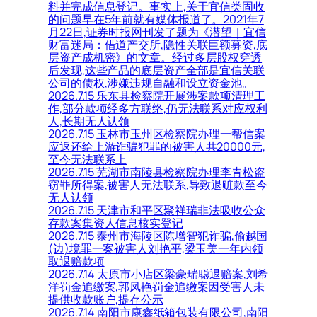
料并完成信息登记。事实上,关于宜信类固收
的问题早在5年前就有媒体报道了。2021年7
月22日,证券时报网刊发了题为《潜望｜宜信
财富迷局：借道产交所,隐性关联巨额募资,底
层资产成机密》的文章。经过多层股权穿透
后发现,这些产品的底层资产全部是宜信关联
公司的债权,涉嫌违规自融和设立资金池。
2026.7.15 乐东县检察院开展涉案款项清理工
作,部分款项经多方联络,仍无法联系对应权利
人,长期无人认领
2026.7.15 玉林市玉州区检察院办理一帮信案
应返还给上游诈骗犯罪的被害人共20000元,
至今无法联系上
2026.7.15 芜湖市南陵县检察院办理李青松盗
窃罪所得案,被害人无法联系,导致退赃款至今
无人认领
2026.7.15 天津市和平区聚祥瑞非法吸收公众
存款案集资人信息核实登记
2026.7.15 泰州市海陵区陈增智犯诈骗,偷越国
(边)境罪一案被害人刘艳平,梁玉美一年内领
取退赔款项
2026.7.14 太原市小店区梁豪瑞聪退赔案,刘希
洋罚金追缴案,郭凤艳罚金追缴案因受害人未
提供收款账户,提存公示
2026.7.14 南阳市康鑫纸箱包装有限公司,南阳