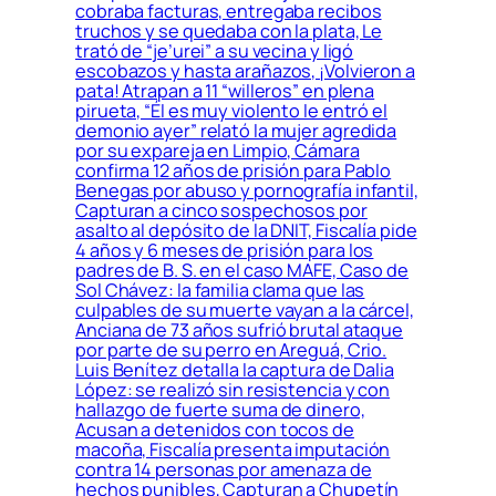
cobraba facturas, entregaba recibos
truchos y se quedaba con la plata, Le
trató de “je’urei” a su vecina y ligó
escobazos y hasta arañazos, ¡Volvieron a
pata! Atrapan a 11 “willeros” en plena
pirueta, “Él es muy violento le entró el
demonio ayer” relató la mujer agredida
por su expareja en Limpio, Cámara
confirma 12 años de prisión para Pablo
Benegas por abuso y pornografía infantil,
Capturan a cinco sospechosos por
asalto al depósito de la DNIT, Fiscalía pide
4 años y 6 meses de prisión para los
padres de B. S. en el caso MAFE, Caso de
Sol Chávez: la familia clama que las
culpables de su muerte vayan a la cárcel,
Anciana de 73 años sufrió brutal ataque
por parte de su perro en Areguá, Crio.
Luis Benítez detalla la captura de Dalia
López: se realizó sin resistencia y con
hallazgo de fuerte suma de dinero,
Acusan a detenidos con tocos de
macoña, Fiscalía presenta imputación
contra 14 personas por amenaza de
hechos punibles, Capturan a Chupetín