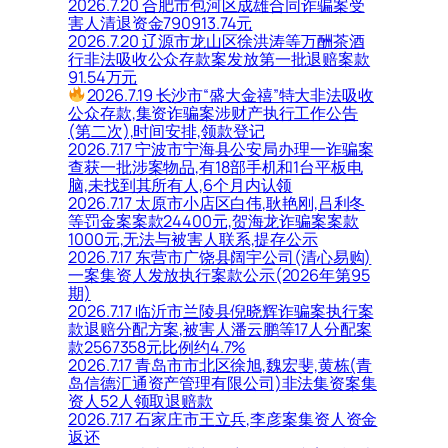
2026.7.20 合肥市包河区成雄合同诈骗案受
害人清退资金790913.74元
2026.7.20 辽源市龙山区徐洪涛等万酬茶酒
行非法吸收公众存款案发放第一批退赔案款
91.54万元
2026.7.19 长沙市“盛大金禧”特大非法吸收
公众存款,集资诈骗案涉财产执行工作公告
(第二次),时间安排,领款登记
2026.7.17 宁波市宁海县公安局办理一诈骗案
查获一批涉案物品,有18部手机和1台平板电
脑,未找到其所有人,6个月内认领
2026.7.17 太原市小店区白伟,耿艳刚,吕利冬
等罚金案案款24400元,贺海龙诈骗案案款
1000元,无法与被害人联系,提存公示
2026.7.17 东营市广饶县阔宇公司(清心易购)
一案集资人发放执行案款公示(2026年第95
期)
2026.7.17 临沂市兰陵县倪晓辉诈骗案执行案
款退赔分配方案,被害人潘云鹏等17人分配案
款2567358元比例约4.7%
2026.7.17 青岛市市北区徐旭,魏宏斐,黄栋(青
岛信德汇通资产管理有限公司)非法集资案集
资人52人领取退赔款
2026.7.17 石家庄市王立兵,李彦案集资人资金
返还