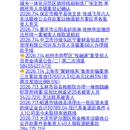
城乡一体化示范区德玲纸箱制造厂张文胜,单
德玲等人非吸案登记确认
2026.7.14 保定市顺平县张文良,张成飞等六人
非法吸收公众存款案以物退赔方案征求各集
资人意见
2026.7.14 重庆市云阳县赵崇淋,张艳华追缴违
法所得一案被害人领取退赔款
2026.7.14 中卫市沙坡头区宁夏财富恒昌资产
管理有限公司许东力等人非吸案68人办理领
款手续
2026.7.14 杭州市拱墅区“投融家”案受损人
员资金清退公告(二),第二次清退
58455427.47元
2026.7.14 上海市“聚财猫系”集资诈骗案第
三次案款发放137657人3.1亿余元比例3%(前
两次发放比例8.5%)
2026.7.13 玉林市容县检察院办理一掩饰隐瞒
犯罪所得案,应按比例返还25名被害人共
3422.72元,无法联系被害人
2026.7.13 昭通市镇雄县清理出一批应退未退
的保证金合计30789.04,现已具备退款条件,4
人1公司至今未取得有效联络
2026.7.13 大庆市萨尔图区韩金梅非法吸收公
众存款案件各集资人40人领取退赔案款
284,775.71元