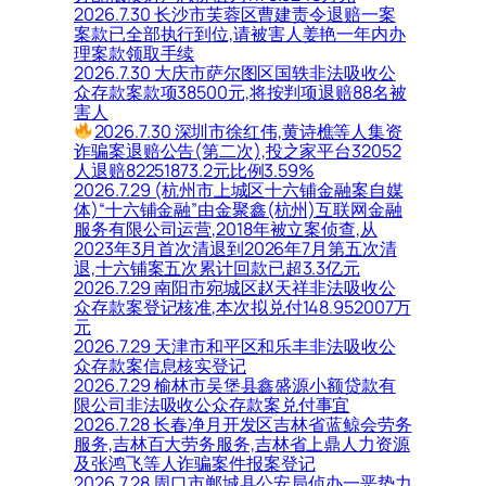
2026.7.30 长沙市芙蓉区曹建责令退赔一案
案款已全部执行到位,请被害人姜艳一年内办
理案款领取手续
2026.7.30 大庆市萨尔图区国轶非法吸收公
众存款案款项38500元,将按判项退赔88名被
害人
2026.7.30 深圳市徐红伟,黄诗樵等人集资
诈骗案退赔公告(第二次),投之家平台32052
人退赔82251873.2元比例3.59%
2026.7.29 (杭州市上城区十六铺金融案自媒
体)“十六铺金融”由金聚鑫(杭州)互联网金融
服务有限公司运营,2018年被立案侦查,从
2023年3月首次清退到2026年7月第五次清
退,十六铺案五次累计回款已超3.3亿元
2026.7.29 南阳市宛城区赵天祥非法吸收公
众存款案登记核准,本次拟兑付148.952007万
元
2026.7.29 天津市和平区和乐丰非法吸收公
众存款案信息核实登记
2026.7.29 榆林市吴堡县鑫盛源小额贷款有
限公司非法吸收公众存款案兑付事宜
2026.7.28 长春净月开发区吉林省蓝鲸会劳务
服务,吉林百大劳务服务,吉林省上鼎人力资源
及张鸿飞等人诈骗案件报案登记
2026.7.28 周口市郸城县公安局侦办一恶势力