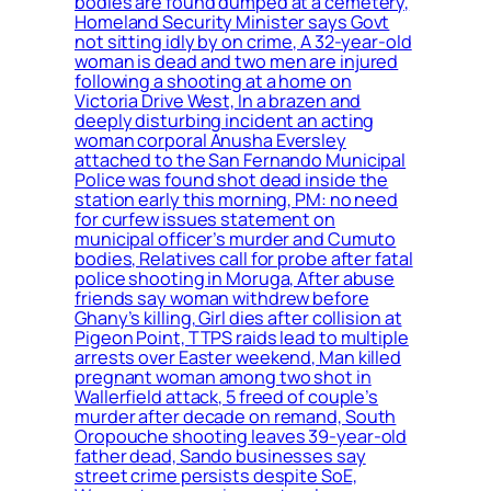
bodies are found dumped at a cemetery,
Homeland Security Minister says Govt
not sitting idly by on crime, A 32-year-old
woman is dead and two men are injured
following a shooting at a home on
Victoria Drive West, In a brazen and
deeply disturbing incident an acting
woman corporal Anusha Eversley
attached to the San Fernando Municipal
Police was found shot dead inside the
station early this morning, PM: no need
for curfew issues statement on
municipal officer’s murder and Cumuto
bodies, Relatives call for probe after fatal
police shooting in Moruga, After abuse
friends say woman withdrew before
Ghany’s killing, Girl dies after collision at
Pigeon Point, TTPS raids lead to multiple
arrests over Easter weekend, Man killed
pregnant woman among two shot in
Wallerfield attack, 5 freed of couple’s
murder after decade on remand, South
Oropouche shooting leaves 39-year-old
father dead, Sando businesses say
street crime persists despite SoE,