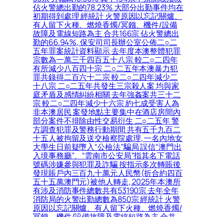
佔火警總出勤的78.23% 大部分出勤事件均在
初期得到處理 經統計 火警原因以忘記關爐、
有人留下火種、燃燒香燭/冥鏹、機件/設備
故障及電線短路為主 合共166宗 佔火警總出
勤的66.94%, 保安司司長辦公室公佈二○二
五年罪案統計資料顯示 去年度本澳整體犯罪
宗數為一萬三千四百五十八宗 較二○二四年
有所減少八百四十宗 二○二五年本澳暴力犯
罪共錄得二百六十二宗 較二○二四年減少二
十八宗 二○二五年共發生三宗殺人案 均與家
庭矛盾及感情糾紛相關 去年強姦案共三十二
宗 較二○二四年減少十六宗 約七成受害人為
非本澳居民 案發地點主要集中在酒店房間內
部分案件不排除由性交易衍生 二○二五年 警
方調查犯罪及警務行動期間 共有五千九百二
十五人被拘留及送交檢察院處理, 一名內地女
大學生日前疑墮入“公檢法”騙局 誤信“澳門出
入境事務廳”、“雲南市公安局”指其名下電話
號碼涉嫌參與犯罪及詐騙 按指示多次轉賬後
發現賬戶內三百九十萬元人民幣(折合約四百
五十五萬澳門元)被他人轉走, 2025年本澳所
有涉及消防事件總數共有53190宗 去年全年
消防局的火警出勤總數為850宗 經統計 火警
原因以忘記關爐、有人留下火種、燃燒香燭/
冥鏹、機件/設備故障及電線短路為主 合共