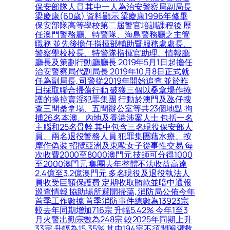
保安部隊人員 其中一人為治安警察局副局長
梁慶康(60歲) 資料顯示 梁慶康1996年修畢
保安部隊高等學校第二屆警官培訓課程後 歷
任澳門警務廳、特警隊、海島警務廳之主管
職務 並先後擔任指揮部輔助暨服務處處長、
警察學校校長、特警隊指揮官助理、情報廳
廳長及策劃行動廳廳長 2019年5月1日起擔任
治安警察局代副局長 2019年10月8日正式就
任為副局長, 司警從2019年開始追查 並於昨
日採取聯合掃蕩行動 破獲三個以桑拿場作掩
護的操控賣淫犯罪集團 行動於澳門及氹仔搜
查三間桑拿場、五間辦公室等共23個地點 拘
捕26名本澳、內地及香港涉案人士 包括一名
主腦和25名骨幹 其中包含三名現役保安部人
員、兩名退役警務人員 犯罪集團藉水療、按
摩作偽裝 招攬亞洲及東歐女子從事性交易 每
次收費2000至8000澳門元 技師可分得1000
至2000澳門元 集團去年整體不法收益高達
2.4億至3.2億澳門元 多名現役及退役執法人
員收受巨額保護費 定期收取賄款並暗中通報
巡查情報 協助場所避開掃蕩, 消防局公佈今年
首季工作數據 首季消防事件總數為13923宗
較去年同期增加716宗 升幅5.42% 今年1至3
月火警出勤宗數為248宗 較2025年同期上升
33宗 升幅為15.35% 其中194宗不須開喉灌救