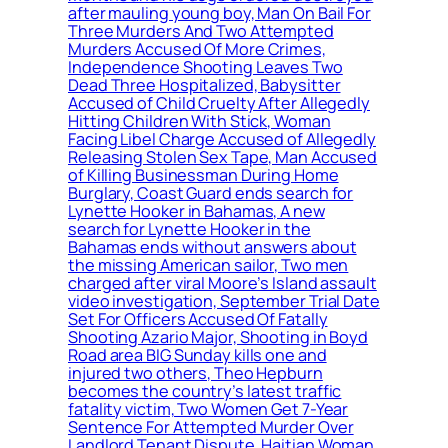
after mauling young boy, Man On Bail For
Three Murders And Two Attempted
Murders Accused Of More Crimes,
Independence Shooting Leaves Two
Dead Three Hospitalized, Babysitter
Accused of Child Cruelty After Allegedly
Hitting Children With Stick, Woman
Facing Libel Charge Accused of Allegedly
Releasing Stolen Sex Tape, Man Accused
of Killing Businessman During Home
Burglary, Coast Guard ends search for
Lynette Hooker in Bahamas, A new
search for Lynette Hooker in the
Bahamas ends without answers about
the missing American sailor, Two men
charged after viral Moore’s Island assault
video investigation, September Trial Date
Set For Officers Accused Of Fatally
Shooting Azario Major, Shooting in Boyd
Road area BIG Sunday kills one and
injured two others, Theo Hepburn
becomes the country’s latest traffic
fatality victim, Two Women Get 7-Year
Sentence For Attempted Murder Over
Landlord Tenant Dispute, Haitian Woman