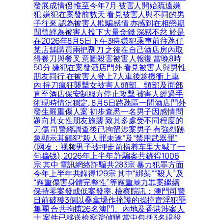
發展成情侶 惟至今年7月 被害人開始疏遠嫌
犯 嫌犯在案發前數天 看見被害人與不同的男
子往來 認為被害人欺騙感情 亦感到在相戀期
間曾經為被害人投下大量金錢 深感不忿 於是
在2026年8月5日下午3時 嫌犯乘車前往氹仔
某店舖購買兩把𠝹刀 之後在自己酒店房內取
得餐刀與餐叉 意圖殺害被害人報復 當晚8時
50分 嫌犯在案發酒店門外 看見被害人與男性
朋友同行 在被害人登上7人車後趁機衝上車
內 持刀瘋狂襲擊女被害人頭部、頸部及面部
直至酒店保安制服方停止攻擊 被害人經過手
術現時情況穩定, 8月5日路氹區一間酒店門外
發生嚴重傷人案 初步查悉一名男子因感情問
題向其女性朋友施襲 致其多處受不同程度的
刀傷 司警經調查後已拘留涉案男子 有強烈跡
象顯示其觸犯“殺人罪未遂”及“禁用武器罪”
(网友：视频男子被押走前指着车里大喊了一
句骗钱), 2026年上半年 詐騙案共錄得1006
宗 其中 電訊網絡詐騙共283宗 暴力犯罪方面
今年上半年共錄得129宗 其中“綁架”“殺人”及
“嚴重傷害身體完整性”等嚴重暴力罪案繼續
保持零案發或低案發率, 檢察院訊：澳門司警
日前破獲3個以桑拿場作掩護的操控賣淫犯罪
集團 合共拘捕26名澳門、內地及香港涉案人
士 案件已移送檢察院偵辦 當中包括3名現役