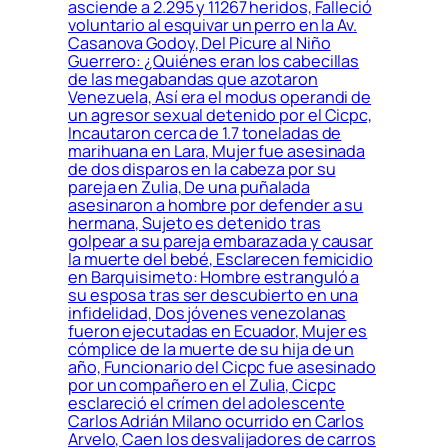
asciende a 2.295 y 11267 heridos, Falleció
voluntario al esquivar un perro en la Av.
Casanova Godoy, Del Picure al Niño
Guerrero: ¿Quiénes eran los cabecillas
de las megabandas que azotaron
Venezuela, Así era el modus operandi de
un agresor sexual detenido por el Cicpc,
Incautaron cerca de 1.7 toneladas de
marihuana en Lara, Mujer fue asesinada
de dos disparos en la cabeza por su
pareja en Zulia, De una puñalada
asesinaron a hombre por defender a su
hermana, Sujeto es detenido tras
golpear a su pareja embarazada y causar
la muerte del bebé, Esclarecen femicidio
en Barquisimeto: Hombre estranguló a
su esposa tras ser descubierto en una
infidelidad, Dos jóvenes venezolanas
fueron ejecutadas en Ecuador, Mujer es
cómplice de la muerte de su hija de un
año, Funcionario del Cicpc fue asesinado
por un compañero en el Zulia, Cicpc
esclareció el crímen del adolescente
Carlos Adrián Milano ocurrido en Carlos
Arvelo, Caen los desvalijadores de carros