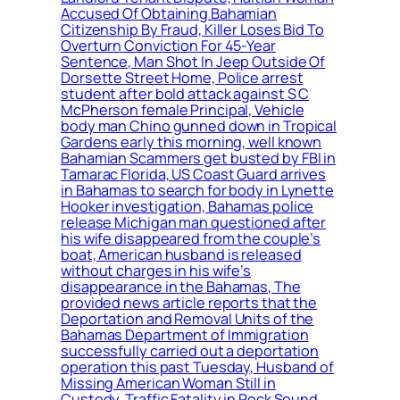
Accused Of Obtaining Bahamian
Citizenship By Fraud, Killer Loses Bid To
Overturn Conviction For 45-Year
Sentence, Man Shot In Jeep Outside Of
Dorsette Street Home, Police arrest
student after bold attack against S C
McPherson female Principal, Vehicle
body man Chino gunned down in Tropical
Gardens early this morning, well known
Bahamian Scammers get busted by FBI in
Tamarac Florida, US Coast Guard arrives
in Bahamas to search for body in Lynette
Hooker investigation, Bahamas police
release Michigan man questioned after
his wife disappeared from the couple’s
boat, American husband is released
without charges in his wife’s
disappearance in the Bahamas, The
provided news article reports that the
Deportation and Removal Units of the
Bahamas Department of Immigration
successfully carried out a deportation
operation this past Tuesday, Husband of
Missing American Woman Still in
Custody, Traffic Fatality in Rock Sound