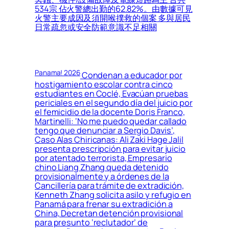
534宗 佔火警總出勤的62.82%。由數據可見
火警主要成因及須開喉撲救的個案 多與居民
日常疏忽或安全防範意識不足相關
Panama! 2026
Condenan a educador por
hostigamiento escolar contra cinco
estudiantes en Coclé, Evacúan pruebas
periciales en el segundo día del juicio por
el femicidio de la docente Doris Franco,
Martinelli: ‘No me puedo quedar callado
tengo que denunciar a Sergio Davis’,
Caso Alas Chiricanas: Ali Zaki Hage Jalil
presenta prescripción para evitar juicio
por atentado terrorista, Empresario
chino Liang Zhang queda detenido
provisionalmente y a órdenes de la
Cancillería para trámite de extradición,
Kenneth Zhang solicita asilo y refugio en
Panamá para frenar su extradición a
China, Decretan detención provisional
para presunto ‘reclutador’ de