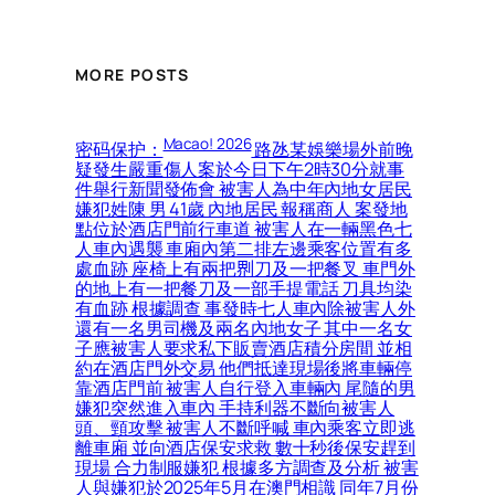
MORE POSTS
Macao! 2026
密码保护：
路氹某娛樂場外前晚
疑發生嚴重傷人案於今日下午2時30分就事
件舉行新聞發佈會 被害人為中年內地女居民
嫌犯姓陳 男 41歲 內地居民 報稱商人 案發地
點位於酒店門前行車道 被害人在一輛黑色七
人車內遇襲 車廂內第二排左邊乘客位置有多
處血跡 座椅上有兩把𠝹刀及一把餐叉 車門外
的地上有一把餐刀及一部手提電話 刀具均染
有血跡 根據調查 事發時七人車內除被害人外
還有一名男司機及兩名內地女子 其中一名女
子應被害人要求私下販賣酒店積分房間 並相
約在酒店門外交易 他們抵達現場後將車輛停
靠酒店門前 被害人自行登入車輛內 尾隨的男
嫌犯突然進入車內 手持利器不斷向被害人
頭、頸攻擊 被害人不斷呼喊 車內乘客立即逃
離車廂 並向酒店保安求救 數十秒後保安趕到
現場 合力制服嫌犯 根據多方調查及分析 被害
人與嫌犯於2025年5月在澳門相識 同年7月份