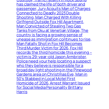
has claimed the life of both driver and
passenger, Jury Acquits Man of Charges
Connected to Deadly 2023 Double
Shooting, Man Charged With Killing
Girlfriend Outside Fox Hill Apartment,
Man Convicted of Stealing Two Gas
Tanks from Oku at Venetian Village, The
country is facing a growing sense of
unease as immigration continues to rise,
Man Fatally Shot in Fox Hill Becomes
Third Murder Victim for 2026, Fox Hill
records the third homicide this evening –
victim is 29-year-old Jason Armbrister,
Police need your help locating a suspect
who they believe is responsible for a
broad day light shooting in the Pinewood
Gardens area on Christmas Eve, Man in
50’s Stabbed in Local Motel First
Homicide of 2026, Arrest Warrant Issued
for Social Media Personality Brittany
Harris