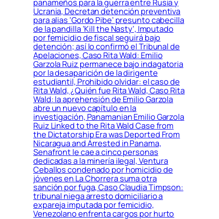
panameños para la guerra entre Rusia y
Ucrania, Decretan detención preventiva
para alias ‘Gordo Pibe’ presunto cabecilla
de la pandilla ‘Kill the Nasty’, Imputado
por femicidio de fiscal seguirá bajo
detención; así lo confirmó el Tribunal de
Apelaciones, Caso Rita Wald: Emilio
Garzola Ruiz permanece bajo indagatoria
por la desaparición de la dirigente
estudiantil, Prohibido olvidar: el caso de
Rita Wald, ¿Quién fue Rita Wald, Caso Rita
Wald: la aprehensión de Emilio Garzola
abre un nuevo capítulo en la
investigación, Panamanian Emilio Garzola
Ruiz Linked to the Rita Wald Case from
the Dictatorship Era was Deported From
Nicaragua and Arrested in Panama,
Senafront le cae a cinco personas
dedicadas a la minería ilegal, Ventura
Ceballos condenado por homicidio de
jóvenes en La Chorrera suma otra
sanción por fuga, Caso Claudia Timpson:
tribunal niega arresto domiciliario a
expareja imputada por femicidio,
Venezolano enfrenta cargos por hurto