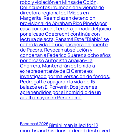
robo y violación en Minsa de Colón,
Delincuentes irrumpen en vivienda de
directora regional del Mides en
Margarita, Reemplazan detención
provisional de Abraham Rico Pineda por
casa por cárcel, Tercera jornada del juicio
por el caso Odebrecht continúa con
lectura de acta, Panamá Este ”Diablo” se
cobró la vida de una pasajera en puente
de Pacora, Revocan absolución y
condenan a Federico Suárez a ocho años
por el caso Autopista Arraiján–La
Chorrera, Mantendrán detenido a
exrepresentante de El Carate es
investigado por malversación de fondos,
Pedregal Le apagaron la vida de 15
balazos en El Porvenir, Dos jóvenes
aprehendidos por el homicidio de un
adulto mayor en Penonomé
Bahamas! 2026
Bimini man jailed for 12
months and his dogs ordered destroyed