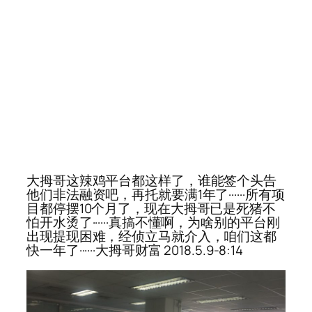
大拇哥这辣鸡平台都这样了，谁能签个头告
他们非法融资吧，再托就要满1年了······所有项
目都停摆10个月了，现在大拇哥已是死猪不
怕开水烫了······真搞不懂啊，为啥别的平台刚
出现提现困难，经侦立马就介入，咱们这都
快一年了······大拇哥财富 2018.5.9-8:14