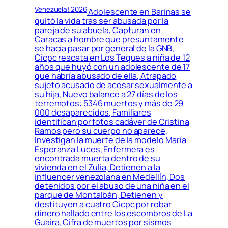
Venezuela! 2026
Adolescente en Barinas se
quitó la vida tras ser abusada por la
pareja de su abuela, Capturan en
Caracas a hombre que presuntamente
se hacía pasar por general de la GNB,
Cicpc rescata en Los Teques a niña de 12
años que huyó con un adolescente de 17
que habría abusado de ella, Atrapado
sujeto acusado de acosar sexualmente a
su hija, Nuevo balance a 27 días de los
terremotos: 5346 muertos y más de 29
000 desaparecidos, Familiares
identifican por fotos cadáver de Cristina
Ramos pero su cuerpo no aparece,
Investigan la muerte de la modelo María
Esperanza Luces, Enfermera es
encontrada muerta dentro de su
vivienda en el Zulia, Detienen a la
influencer venezolana en Medellín, Dos
detenidos por el abuso de una niña en el
parque de Montalbán, Detienen y
destituyen a cuatro Cicpc por robar
dinero hallado entre los escombros de La
Guaira, Cifra de muertos por sismos