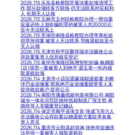
2026.7.15 乐东县检察院开展涉案款项清理工
作,部分款项经多方联络,仍无法联系对应权利
人,长期无人认领
2026.7.15 玉林市玉州区检察院办理一帮信案
应返还给上游诈骗犯罪的被害人共20000元,
至今无法联系上
2026.7.15 芜湖市南陵县检察院办理李青松盗
窃罪所得案,被害人无法联系,导致退赃款至今
无人认领
2026.7.15 天津市和平区聚祥瑞非法吸收公众
存款案集资人信息核实登记
2026.7.15 泰州市海陵区陈增智犯诈骗,偷越国
(边)境罪一案被害人刘艳平,梁玉美一年内领
取退赔款项
2026.7.14 太原市小店区梁豪瑞聪退赔案,刘希
洋罚金追缴案,郭凤艳罚金追缴案因受害人未
提供收款账户,提存公示
2026.7.14 南阳市康鑫纸箱包装有限公司,南阳
城乡一体化示范区德玲纸箱制造厂张文胜,单
德玲等人非吸案登记确认
2026.7.14 保定市顺平县张文良,张成飞等六人
非法吸收公众存款案以物退赔方案征求各集
资人意见
2026.7.14 重庆市云阳县赵崇淋,张艳华追缴违
法所得一案被害人领取退赔款