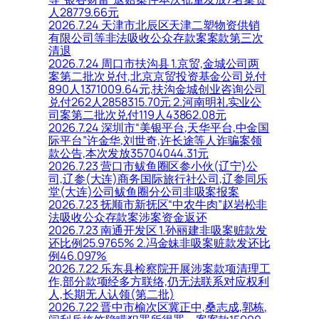
人28779.66元
2026.7.24 天津市北辰区天津二塑物资供销
有限公司等非法吸收公众存款案案款第三次
清退
2026.7.24 周口市扶沟县 1.京贸,金城公司两
案第二批次兑付,北京京贸投资基金公司兑付
890人1371009.64元,扶沟金城创业咨询公司
兑付262人2858315.70元 2.河南明礼实业公
司案第二批次兑付119人43862.08元
2026.7.24 深圳市“美银平台,天华平台,中金国
际平台”许金华,刘世奇,许长途等人诈骗案领
款公告,本次发放35704044.31元
2026.7.23 营口市鲅鱼圈区参小伙(辽宁)公
司,辽参(大连)商务国际旅行社公司,辽参同乐
堂(大连)公司鲅鱼圈分公司非吸案报案
2026.7.23 抚顺市新抚区“中农牛肉”赵岩松非
法吸收公众存款案涉案资金返还
2026.7.23 南通开发区 1.孙丽建非吸案赃款发
还比例25.9765% 2.冯金妹非吸案赃款发还比
例46.097%
2026.7.22 乐东县检察院开展涉案款项清理工
作,部分款项经多方联络,仍无法联系对应权利
人,长期无人认领(第二批)
2026.7.22 晋中市榆次区冀正中,桑志成,郭栋,