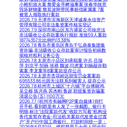
小榕犯放火案 詹爱金寻衅滋事案 张春华故意
毁坏财物案 詹其波附带民事赔偿家属案 7案
被害人领取执行案款
2026.7.9 天津市滨海新区天津诚泰永信资产
管理有限公司非法集资案件核实登记
2026.7.9 深圳市南山区东方盛富公司徐庆法
非法吸收公众存款案执行领款,发放59人案款
18774357元比例约13.38%
2026.7.8 青岛市黄岛区青岛千弘鼎泰集团集
资诈骗,非法吸收公众存款案审计报告初稿数
据核对权利义务公告
2026.7.8 太原市小店区刘承聪案 许兵,吕瑞
萍,刘京平,邹丽,张祺,魏波,闫虎案 刘杨敲诈勒
索案 李龙案等8案案款提存公示
2026.7.8 太原市杏花岭区胡安罚金案案款
695533.86元因无法联系到被害人,提存公示
2026.7.8 杭州市上城区“十六铺”平台傅丽鸿,
吴立根,陈月燕,苏杰刚,鲁超,郑煜集资诈骗案
清退公告(五),1100万元
2026.7.7 (杭州市有融网P2P案自媒体)你打
开手机,看到群里有人发了一张截图。银行卡
明细,标注“法院案款代发”,收款方写着“机构业
务代发暂存资金-司法机关案款代发资金过渡
户”,开户行中国工商银行。打款时间统一是：
2026年6月30日。维权群里几十号人同步到