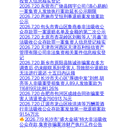
投资人信息核实登记
2026.7.20 东营市广饶县阔宇公司(清心易购)
一案集资人发放执行案款延长公示期限
2026.7.20 恩施市艾恒刑事退赔案发放案款
公示
2026.7.20 包头市青山区鲁燕春非法吸收公
众存款罪一案退赔名单及金额的第二次公示
2026.7.20 太原市杏花岭区刘毅等人“共鑫”非
法吸收公众存款罪一案集资人信息登记核实
2026.7.20 天津市河西区天津百利恒信资产
管理有限公司非法集资相关案件信息核实登
记
2026.7.20 新乡市原阳县陈诚诈骗案在多方
调查后,仍未能联系到受害人,导致部分退赔款
无法进行退还,十五日内认领
2026.7.20 长沙市天心区“厚德中发”刘然,胡
亮等人非吸案受损集资人89人发放案款为
116819元比例1.26%
2026.7.20 合肥市包河区成雄合同诈骗案受
害人清退资金790913.74元
2026.7.20 辽源市龙山区徐洪涛等万酬茶酒
行非法吸收公众存款案发放第一批退赔案款
91.54万元
2026.7.19 长沙市“盛大金禧”特大非法吸收
公众存款,集资诈骗案涉财产执行工作公告