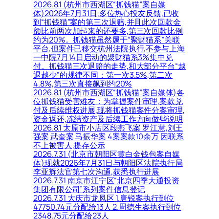
2026.8.1 (杭州市西湖区“抓钱猫”案自媒
体)2026年7月31日,多位热心投友反馈,已收
到“抓钱猫”案的第三次退赔,并且此次回款金
额比前两次加起来的还要多,第三次回款比例
约为20%。抓钱猫虽然属于“聚财猫系”关联
平台,但案件已移交杭州法院执行,不参与上海
一中院7月14日启动的聚财猫系3%集中兑
付。抓钱猫三次退赔的走势,和大部分平台“越
退越少”的规律不同：第一次3.5%,第二次
4.8%,第三次直接飙到约20%
2026.8.1 (杭州市西湖区“抓钱猫”案自媒体)各
位抓钱猫受害难友：为掌握案件审理,案款兑
付及后续维权进展,现将抓钱猫案件分案审理,
资金返还,冻结资产及后续工作方向做些说明
2026.8.1 太原市小店区段燕飞案 罗江慧,刘王
强案 武奎案 马振华案 4案案款10余万 因联系
不上被害人,提存公示
2026.7.31 (北京市朝阳区黄白金钱包案自媒
体)现就2026年7月31日与朝阳区法院执行局
李亚辉法官第七次沟通,获悉执行进展
2026.7.31 南京市江宁区“北京四季大通投资
集团有限公司”系列案件信息登记
2026.7.31 大庆市龙凤区 1.唐锐案执行到位
47750.74元分配给13人 2.周德生案执行到位
2348.75元分配给23人