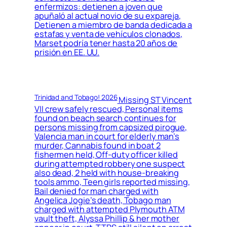
enfermizos: detienen a joven que
apuñaló al actual novio de su expareja,
Detienen a miembro de banda dedicada a
estafas y venta de vehículos clonados,
Marset podría tener hasta 20 años de
prisión en EE. UU.
Trinidad and Tobago! 2026
Missing ST Vincent
VII crew safely rescued, Personal items
found on beach search continues for
persons missing from capsized pirogue,
Valencia man in court for elderly man’s
murder, Cannabis found in boat 2
fishermen held, Off-duty officer killed
during attempted robbery one suspect
also dead, 2 held with house-breaking
tools ammo, Teen girls reported missing,
Bail denied for man charged with
Angelica Jogie’s death, Tobago man
charged with attempted Plymouth ATM
vault theft, Alyssa Phillip & her mother