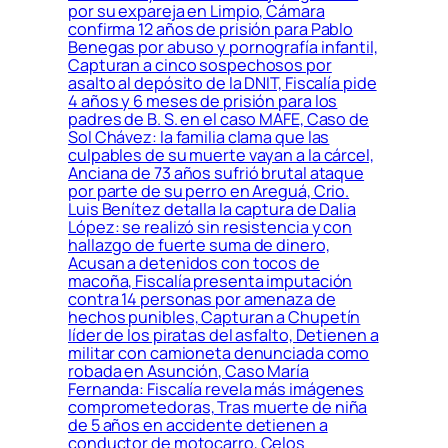
por su expareja en Limpio, Cámara
confirma 12 años de prisión para Pablo
Benegas por abuso y pornografía infantil,
Capturan a cinco sospechosos por
asalto al depósito de la DNIT, Fiscalía pide
4 años y 6 meses de prisión para los
padres de B. S. en el caso MAFE, Caso de
Sol Chávez: la familia clama que las
culpables de su muerte vayan a la cárcel,
Anciana de 73 años sufrió brutal ataque
por parte de su perro en Areguá, Crio.
Luis Benítez detalla la captura de Dalia
López: se realizó sin resistencia y con
hallazgo de fuerte suma de dinero,
Acusan a detenidos con tocos de
macoña, Fiscalía presenta imputación
contra 14 personas por amenaza de
hechos punibles, Capturan a Chupetín
líder de los piratas del asfalto, Detienen a
militar con camioneta denunciada como
robada en Asunción, Caso María
Fernanda: Fiscalía revela más imágenes
comprometedoras, Tras muerte de niña
de 5 años en accidente detienen a
conductor de motocarro, Celos