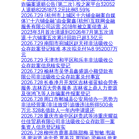
诈骗案退赔公告(第二次),投之家平台32052
人退赔82251873.2元比例3.59%
2026.7.29 (杭州市上城区十六铺金融案自媒
体)“十六铺金融”由金聚鑫(杭州)互联网金融
服务有限公司运营,2018年被立案侦查,从
2023年3月首次清退到2026年7月第五次清
退,十六铺案五次累计回款已超3.3亿元
2026.7.29 南阳市宛城区赵天祥非法吸收公
众存款案登记核准,本次拟兑付148.952007万
元
2026.7.29 天津市和平区和乐丰非法吸收公
众存款案信息核实登记
2026.7.29 榆林市吴堡县鑫盛源小额贷款有
限公司非法吸收公众存款案兑付事宜
2026.7.28 长春净月开发区吉林省蓝鲸会劳务
服务,吉林百大劳务服务,吉林省上鼎人力资源
及张鸿飞等人诈骗案件报案登记
2026.7.28 周口市郸城县公安局侦办一恶势力
非法经营案(非法放贷)追缴违法所得500余
万元,328名借款人一年内申请退还
2026.7.28 重庆市渝中区赵贵武等涉重庆耀益
仕佳贸易有限公司非法吸收公众存款罪一案
集资人信息登记核实
2026.7.28 柳州市鹿寨县陈甜梅,蓝智敏,韦淑
清,廖淑贤,凌忠爱,覃美花,覃国松,梁梅娟,曾素