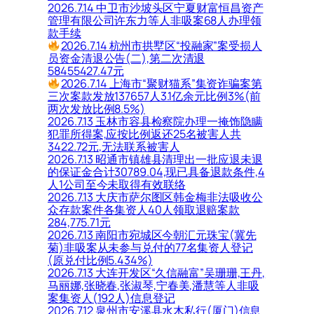
2026.7.14 中卫市沙坡头区宁夏财富恒昌资产
管理有限公司许东力等人非吸案68人办理领
款手续
2026.7.14 杭州市拱墅区“投融家”案受损人
员资金清退公告(二),第二次清退
58455427.47元
2026.7.14 上海市“聚财猫系”集资诈骗案第
三次案款发放137657人3.1亿余元比例3%(前
两次发放比例8.5%)
2026.7.13 玉林市容县检察院办理一掩饰隐瞒
犯罪所得案,应按比例返还25名被害人共
3422.72元,无法联系被害人
2026.7.13 昭通市镇雄县清理出一批应退未退
的保证金合计30789.04,现已具备退款条件,4
人1公司至今未取得有效联络
2026.7.13 大庆市萨尔图区韩金梅非法吸收公
众存款案件各集资人40人领取退赔案款
284,775.71元
2026.7.13 南阳市宛城区今朝汇元珠宝(冀先
菊)非吸案从未参与兑付的77名集资人登记
(原兑付比例5.434%)
2026.7.13 大连开发区“久信融富”吴珊珊,王丹,
马丽娜,张晓春,张淑琴,宁春美,潘慧等人非吸
案集资人(192人)信息登记
2026.7.12 泉州市安溪县水木私行(厦门)信息