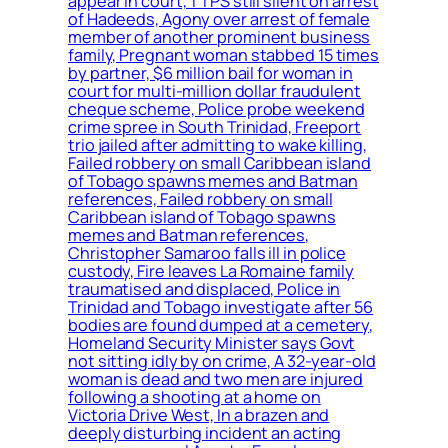
appear in court, TTPS still silent on arrest
of Hadeeds, Agony over arrest of female
member of another prominent business
family, Pregnant woman stabbed 15 times
by partner, $6 million bail for woman in
court for multi-million dollar fraudulent
cheque scheme, Police probe weekend
crime spree in South Trinidad, Freeport
trio jailed after admitting to wake killing,
Failed robbery on small Caribbean island
of Tobago spawns memes and Batman
references, Failed robbery on small
Caribbean island of Tobago spawns
memes and Batman references,
Christopher Samaroo falls ill in police
custody, Fire leaves La Romaine family
traumatised and displaced, Police in
Trinidad and Tobago investigate after 56
bodies are found dumped at a cemetery,
Homeland Security Minister says Govt
not sitting idly by on crime, A 32-year-old
woman is dead and two men are injured
following a shooting at a home on
Victoria Drive West, In a brazen and
deeply disturbing incident an acting