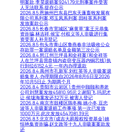
明案款,李昊退赔案9241.79元刑事案件受害
人无法联系,提存公示
2026.8.5 恩施州巴东县巴东天蓬畜牧发展有
限公司系列案,邓玉凤系列案,田桂英系列案
发放案款公示
2026.8.5 长春市宽城区“麻黄草”案王元恭集
资诈骗,林吉祥,侯宝,付权义等人非吸进行集
资受害人补充登记
2026.8.5 包头市青山区鲁燕春非法吸收公众
存款罪一案退赔名单及金额第三次公示
2026.8.4 怒江州兰坪县和全祥案(和全祥等
人在兰坪县营盘镇内盗窃变压器内铜芯线)执
行到位6152.4元,一年内办理退款
2026.8.4 禹州市孔新军,刘红英等人非吸案退
赔集资人,办理期限自2026年8月6日至2026
年10月5日止,为期两个月
2026.8.4 贵阳市云岩区 1.贵州中颐颐和养老
公司刘慧案发放45810.95元 2.谢阳飞,玛尼才
让,侯垅海案发还32万元 被害人登记
2026.8.4 南京市鼓楼区陈冬梅,姚小冬,豆忠
波等人非吸案退赔工作事项,第一次已发放
1000万元,此次发放4547081.39元
2026.8.3 北京市(成吉大易股权投资基金)姚
恒艳集资诈骗,赵文政等十九人非吸案案款发
还