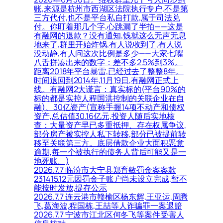
账,来源是杭州市西湖区法院执行专户,不是第
三方代付,也不是平台私自打款,属于司法兑
付。你盯着那几个字,心跳漏了半拍——这是
有融网的退款？没有通知,钱就这么无声无息
地来了,群里开始炸锅,有人说收到了,有人说
没动静,有人问这次比例是多少——大家七嘴
八舌拼凑出来的数字：差不多2.5%到3%。
距离2018年平台暴雷,已经过去了整整8年。
时间退回到2014年,11月19日,有融网正式上
线。有融网2大谎言：真实标的(平台90%的
标的都是实控人程国洪控制的关联企业在自
融)、30亿资产(宣称手握14项不动产和债权
资产,总估值30.16亿元,投资人随后实地核
查：大量资产早已多重抵押、存在权属争议,
部分房产被实控人私下转移,部分已被提前转
移至关联第三方。底层借款企业大面积恶意
逾期,每一个被执行的债务人背后可能又是一
地死账。)
2026.7.7 临汾市大宁县郑育敏罚金案案款
231415.12元因罚金子账户尚未设立完成,暂不
能按时发放,提存公示
2026.7.7 连云港市赣榆区杨东辉,王亚运,周腾
飞,葛海波,程国栋,王喆等人诈骗罪一案退赔
2026.7.7 宁波市江北区何冬飞等案件受害人