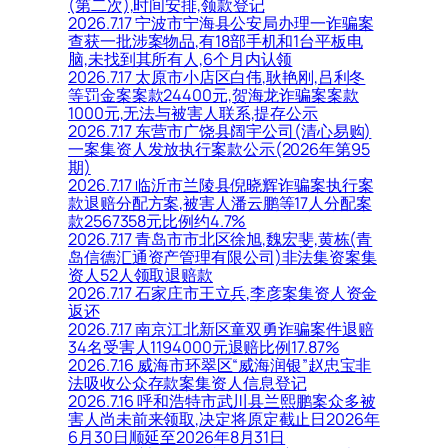
(第二次),时间安排,领款登记
2026.7.17 宁波市宁海县公安局办理一诈骗案
查获一批涉案物品,有18部手机和1台平板电
脑,未找到其所有人,6个月内认领
2026.7.17 太原市小店区白伟,耿艳刚,吕利冬
等罚金案案款24400元,贺海龙诈骗案案款
1000元,无法与被害人联系,提存公示
2026.7.17 东营市广饶县阔宇公司(清心易购)
一案集资人发放执行案款公示(2026年第95
期)
2026.7.17 临沂市兰陵县倪晓辉诈骗案执行案
款退赔分配方案,被害人潘云鹏等17人分配案
款2567358元比例约4.7%
2026.7.17 青岛市市北区徐旭,魏宏斐,黄栋(青
岛信德汇通资产管理有限公司)非法集资案集
资人52人领取退赔款
2026.7.17 石家庄市王立兵,李彦案集资人资金
返还
2026.7.17 南京江北新区童双勇诈骗案件退赔
34名受害人1194000元退赔比例17.87%
2026.7.16 威海市环翠区“威海润银”赵忠宝非
法吸收公众存款案集资人信息登记
2026.7.16 呼和浩特市武川县兰熙鹏案众多被
害人尚未前来领取,决定将原定截止日2026年
6月30日顺延至2026年8月31日