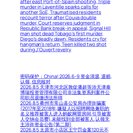
after east Port-of-Spain shooting, Triple
murder in Laventille sparks calls for
another SoE, Traumatised residents
recount terror after Couva double
murder, Court reserves judgment in
Republic Bank break-in appeal, Signal Hill
man shot dead Tobago’s first murder,
Diego’s deadly dawn: Residents cry for
hangman’s return, Teen killed two shot
during J’Ouvert revelry
密码保护：China! 2026.6-9 资金清退, 退赔,
认领, 信息核对
2026.8.5 天津市河北区敦促潘超等涉天津泰
博瑞投资管理有限公司非法集资系列案件公
司职员退缴违法所得
2026.8.5 衢州市常山县公安局办理诈骗案
(2017年至2018年,嫌疑人以招聘网络兼职的
名义推荐被害人进入蚂蚁网盟房间,引导被害
人交纳会员费),未能找到全部被害人,认领无
主涉诈资金公告(第二期)
2026.8.5 太原市小店区王宁罚金案120元不