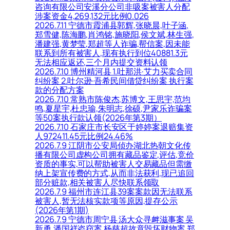
咨询有限公司安溪分公司非吸案被害人分配
涉案资金4,269,132元比例0.026
2026.7.11 宁德市霞浦县郭辉,张晓晨,叶子涵,
郑雪健,陈海鹏,肖鸿铭,施晓阳,侯文斌,林生强,
潘建强,黄梦莹,郑超等人诈骗,帮信案,因未能
联系到所有被害人,现有执行到位40881.3元
无法相应返还,三个月内提交资料认领
2026.7.10 博州精河县 1.吐那洪·艾力买卖合同
纠纷案 2.吐尔逊·吾希民间借贷纠纷案 执行案
款的分配方案
2026.7.10 常熟市陈俊杰,苏博文,王思宇,范均
鸣,夏星宇,杜忠瑜,朱明志,徐硕,尹家乐诈骗案
等50案执行款认领(2026年第3期）
2026.7.10 石家庄市长安区于婷婷案退赔集资
人972411.45元比例24.46%
2026.7.9 江阴市公安局侦办湖北热朝文化传
播有限公司虚构公司拥有藏品鉴定,评估,竞价
资质的事实,可以帮助被害人交易藏品但需缴
纳上架宣传费的方式,从而非法获利,现已追回
部分赃款,相关被害人尽快联系领取
2026.7.9 福州市连江县39案案款因无法联系
被害人,暂无法核实款项等原因,提存公示
(2026年第1期)
2026.7.9 宁德市周宁县 汤大众寻衅滋事案 吴
新勇,潘国祥盗窃案 杨慈超故意毁坏财物案 郑