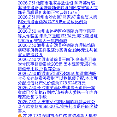
2026.7.31 信阳市淮滨县敖佳银,陈泽英诈骗
案损失退赔,案涉款项未联系到所有被害人或
部分虽联系但未能正常认领(67人)
2026.7.31 荆州市沙市区“熊家冢”案集资人第
四次清退金额2474715.18元发放比例为
0.96%
2026.7.30 台州市路桥区检察院办理李恩平
等人诈骗案,李恩平退赃13394元,邓飞燕退赃
12625元,被害人一年内领取
2026.7.30 滁州市定远县检察院办理掩饰隐
瞒犯罪所得案件返还涉案资金,始终无法与被
害人取得联系
2026.7.30 太原市清徐县王向飞,张海燕刑事
附带民事赔偿案款205元,因本院暂无惩罚性
赔偿专用账户,提存公示
2026.7.30 昭通市昭阳区漆凯,闵加洪非法吸
收公众存款案涉案财产以物抵债分配,本次可
分配抵债财产总价值为1178.5248万元
2026.7.30 长沙市芙蓉区曹建责令退赔一案
案款已全部执行到位,请被害人姜艳一年内办
理案款领取手续
2026.7.30 大庆市萨尔图区国轶非法吸收公
众存款案款项38500元,将按判项退赔88名被
害人
2026.7.30 深圳市徐红伟,黄诗樵等人集资