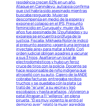
residencia crecen 62% en un año,
Ataque en Canindeyú: autopsia confirma
que civil habría sido asesinado mientras
buscaba resguardo, Mujer se
descompensa en medio de la espera y
expone el colapso en el IPS, Presunto
feminicidio en Curuguaty: mujer de 34
años fue asesinada de 12 puñaladas y su
expareja se encuentra prófuga de la
justicia, Fiscalía: Mikhaela Rolón le indicó
al presunto asesino «agarrá una jeringa e
inyectale aire» para matar a Mafe, Con
orden judicial obligan a padres a vacunar
a sus 3 hijos, Asaltaron un local de
electrodomésticos y hubo un feroz
cruce de tiros con la policía, Docente se
hace responsable de niño indígena que
atropelló con su auto, Cajero de la ANDE
cobraba facturas, entregaba recibos
truchos y se quedaba con la plata, Le
trató de “je’urei” a su vecina y ligó
escobazos y hasta arañazos, ¡Volvieron a
pata! Atrapan a 11 “willeros” en plena
pirueta, “Él es muy violento le entró el
demonio ayer” relató la mujer agredida