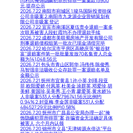
闫利兵掩饰隐瞒犯罪所得罪一案案款15900
元,提存公示
2026.7.22 南阳市宛城区 1.骏马国际投资担保
公司非吸案 2.南阳市九龙源企业营销策划有
限公司非吸案 登记
2026.7.22 宜宾市南溪区夏伍责令退赔一案多
次联系被害人段虹霞均不办理退款手续
2026.7.22 成都市美联蜀房地产开发有限公司
刑事退赔债权组第一批次已现金清偿完毕
2026.7.22 哈尔滨市平房区高晓庆等“银谷财
富”退赔案件第一批批量发放70名集资人总金
额为141,048.56元
2026.7.21 包头市青山区郭华,冯伟伟,陈俊秀,
马智强非法吸收公众存款罪一案退赔名单及
金额公示
2026.7.21 抚州市宜黄县 1.许小英,刘瑛,段亚
菲,欧阳爱娇,付凤英,杜美金,涂群英,邓爱珍,胡
美鲜,黄国珍,吴美秀,王小青,廖爱英,黄水娇14
人非吸案533人分配796741.56元比例约
0.94% 2.封亚梅,李金莲非吸案531人分配
484527.29元比例约0.58%
2026.7.20 抚州市广昌县公安局办理一起“掩
饰隐瞒犯罪所得罪”案,诈骗资金无法确定具体
被害人,六个月内认领
2026.7.20 锦州市义县“天津铸源永倍达”平台