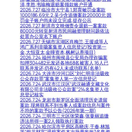
清,李胜,韦瑜梅退赔案领款账户开通
2026.7.27 临汾市大宁县 1.郑育敏罚金案款
1000186.69元 2.吴少含追缴案款20000元 因
罚金子账户尚未设立完成,提存公示
2026.7.27 射洪市文映傚责令退赔一案案款
80000元转至射洪市民间融资理财问题依法
处置办公室名下账户
2026.7.27 无锡市滨湖区肖梅兰,王援成等人
鸿广系列非吸案集资人信息登记(投资第一
金,大恒亚太,金曈资本,枫树认养项目)
2026.7.24 福州市闽侯县公安局办理诈骗案
扣押304482元发还各地68名被害人,16人已
联系并发还,仍有42人未成功联系(名单)
2026.7.24 大连市沙河口区“刘仁明非法吸收
公众存款罪”案集资人第一次信息登记
2026.7.24 武汉市江汉区“武汉融通文藏文化
有限公司非法吸收公众款案”214名集资人信
息登记核实
2026.7.24 龙岩市新罗区全面清理历史遗留
案款,现将联系不到当事人或案款信息与案件
不符的案款予以公告(2026年第一期)
2026.7.24 三明市三元区张荣鑫,张曼丽追缴
违法所得一案2人领取执行案款
2026.7.24 哈尔滨市平房区高晓庆,于春,林旭
等“银谷财富”退赔案件本次批量发放7名集资