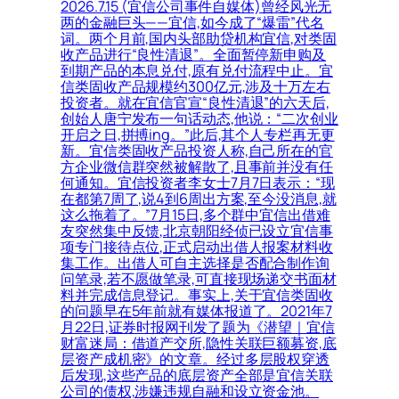
2026.7.15 (宜信公司事件自媒体)曾经风光无
两的金融巨头——宜信,如今成了“爆雷”代名
词。两个月前,国内头部助贷机构宜信,对类固
收产品进行“良性清退”。全面暂停新申购及
到期产品的本息兑付,原有兑付流程中止。宜
信类固收产品规模约300亿元,涉及十万左右
投资者。就在宜信官宣“良性清退”的六天后,
创始人唐宁发布一句话动态,他说：“二次创业
开启之日,拼搏ing。”此后,其个人专栏再无更
新。宜信类固收产品投资人称,自己所在的官
方企业微信群突然被解散了,且事前并没有任
何通知。宜信投资者李女士7月7日表示：“现
在都第7周了,说4到6周出方案,至今没消息,就
这么拖着了。”7月15日,多个群中宜信出借难
友突然集中反馈,北京朝阳经侦已设立宜信事
项专门接待点位,正式启动出借人报案材料收
集工作。出借人可自主选择是否配合制作询
问笔录,若不愿做笔录,可直接现场递交书面材
料并完成信息登记。事实上,关于宜信类固收
的问题早在5年前就有媒体报道了。2021年7
月22日,证券时报网刊发了题为《潜望｜宜信
财富迷局：借道产交所,隐性关联巨额募资,底
层资产成机密》的文章。经过多层股权穿透
后发现,这些产品的底层资产全部是宜信关联
公司的债权,涉嫌违规自融和设立资金池。