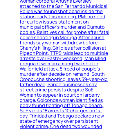
woman corporal Anusha Eversley
attached to the San Fernando Municipal
Police was found shot dead inside the
station early this morning, PM: no need
for curfew issues statement on
municipal officer’s murder and Cumuto
bodies, Relatives call for probe after fatal
police shooting in Moruga, After abuse
friends say woman withdrew before
Ghany’s killing, Girl dies after collision at
Pigeon Point, TTPS raids lead to multiple
arrests over Easter weekend, Man killed
pregnant woman among two shot in
Wallerfield attack, 5 freed of couple’s
murder after decade on remand, South
Oropouche shooting leaves 39-year-old
father dead, Sando businesses say
street crime persists despite SoE,
Woman to appear in court on larceny
charge, Golconda woman identified as
body found floating off Tobago beach,
SoE yields 18 arrests 10 charges on 1st
day, Trinidad and Tobago declares new
state of emergency over persistent
violent crime, One dead two wounded