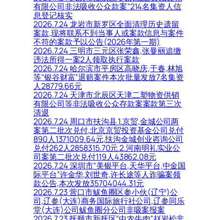
有限公司非法吸收公众款案”214名集资人信
息登记核实
2026.7.24 龙岩市新罗区全面清理历史遗留
案款,现将联系不到当事人或案款信息与案件
不符的案款予以公告(2026年第一期)
2026.7.24 三明市三元区张荣鑫,张曼丽追缴
违法所得一案2人领取执行案款
2026.7.24 哈尔滨市平房区高晓庆,于春,林旭
等“银谷财富”退赔案件本次批量发放7名集资
人28779.66元
2026.7.24 天津市北辰区天津二塑物资供销
有限公司等非法吸收公众存款案案款第三次
清退
2026.7.24 周口市扶沟县 1.京贸,金城公司两
案第二批次兑付,北京京贸投资基金公司兑付
890人1371009.64元,扶沟金城创业咨询公司
兑付262人2858315.70元 2.河南明礼实业公
司案第二批次兑付119人43862.08元
2026.7.24 深圳市“美银平台,天华平台,中金国
际平台”许金华,刘世奇,许长途等人诈骗案领
款公告,本次发放35704044.31元
2026.7.23 营口市鲅鱼圈区参小伙(辽宁)公
司,辽参(大连)商务国际旅行社公司,辽参同乐
堂(大连)公司鲅鱼圈分公司非吸案报案
2026.7.23 抚顺市新抚区“中农牛肉”赵岩松非