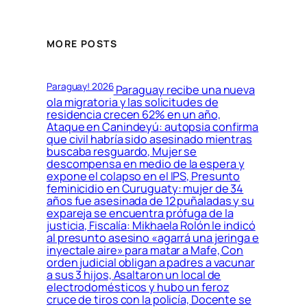
MORE POSTS
Paraguay! 2026
Paraguay recibe una nueva
ola migratoria y las solicitudes de
residencia crecen 62% en un año,
Ataque en Canindeyú: autopsia confirma
que civil habría sido asesinado mientras
buscaba resguardo, Mujer se
descompensa en medio de la espera y
expone el colapso en el IPS, Presunto
feminicidio en Curuguaty: mujer de 34
años fue asesinada de 12 puñaladas y su
expareja se encuentra prófuga de la
justicia, Fiscalía: Mikhaela Rolón le indicó
al presunto asesino «agarrá una jeringa e
inyectale aire» para matar a Mafe, Con
orden judicial obligan a padres a vacunar
a sus 3 hijos, Asaltaron un local de
electrodomésticos y hubo un feroz
cruce de tiros con la policía, Docente se