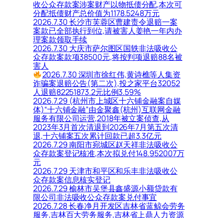
收公众存款案涉案财产以物抵债分配,本次可
分配抵债财产总价值为1178.5248万元
2026.7.30 长沙市芙蓉区曹建责令退赔一案
案款已全部执行到位,请被害人姜艳一年内办
理案款领取手续
2026.7.30 大庆市萨尔图区国轶非法吸收公
众存款案款项38500元,将按判项退赔88名被
害人
2026.7.30 深圳市徐红伟,黄诗樵等人集资
诈骗案退赔公告(第二次),投之家平台32052
人退赔82251873.2元比例3.59%
2026.7.29 (杭州市上城区十六铺金融案自媒
体)“十六铺金融”由金聚鑫(杭州)互联网金融
服务有限公司运营,2018年被立案侦查,从
2023年3月首次清退到2026年7月第五次清
退,十六铺案五次累计回款已超3.3亿元
2026.7.29 南阳市宛城区赵天祥非法吸收公
众存款案登记核准,本次拟兑付148.952007万
元
2026.7.29 天津市和平区和乐丰非法吸收公
众存款案信息核实登记
2026.7.29 榆林市吴堡县鑫盛源小额贷款有
限公司非法吸收公众存款案兑付事宜
2026.7.28 长春净月开发区吉林省蓝鲸会劳务
服务,吉林百大劳务服务,吉林省上鼎人力资源