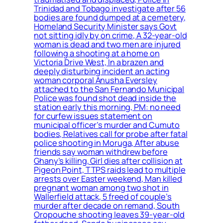
Trinidad and Tobago investigate after 56
bodies are found dumped at a cemetery,
Homeland Security Minister says Govt
not sitting idly by on crime, A 32-year-old
woman is dead and two men are injured
following a shooting at a home on
Victoria Drive West, In a brazen and
deeply disturbing incident an acting
woman corporal Anusha Eversley
attached to the San Fernando Municipal
Police was found shot dead inside the
station early this morning, PM: no need
for curfew issues statement on
municipal officer’s murder and Cumuto
bodies, Relatives call for probe after fatal
police shooting in Moruga, After abuse
friends say woman withdrew before
Ghany’s killing, Girl dies after collision at
Pigeon Point, TTPS raids lead to multiple
arrests over Easter weekend, Man killed
pregnant woman among two shot in
Wallerfield attack, 5 freed of couple’s
murder after decade on remand, South
Oropouche shooting leaves 39-year-old