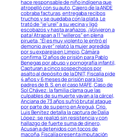
hace responsable de niño indígena que
atropelló con su auto, Cajero de la ANDE
cobraba facturas, entregaba recibos
truchos y se quedaba con la plata, Le
trató de “je’urei” a su vecina y ligó
escobazos y hasta arañazos, ¡Volvieron a
pata! Atrapan a 11 “willeros” en plena
pirueta, “Él es muy violento le entró el
demonio ayer” relató la mujer agredida
por su expareja en Limpio, Cámara
confirma 12 años de prisión para Pablo
Benegas por abuso y pornografía infantil,
Capturan a cinco sospechosos por
asalto al depósito de la DNIT, Fiscalía pide
4 años y 6 meses de prisión para los
padres de B. S. en el caso MAFE, Caso de
Sol Chávez: la familia clama que las
culpables de su muerte vayan a la cárcel,
Anciana de 73 años sufrió brutal ataque
por parte de su perro en Areguá, Crio.
Luis Benítez detalla la captura de Dalia
López: se realizó sin resistencia y con
hallazgo de fuerte suma de dinero,
Acusan a detenidos con tocos de
macoña, Fiscalía presenta imputación