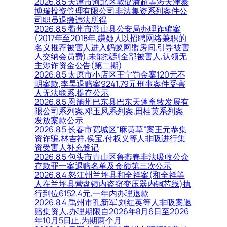
2026.8.5 天津市河北区敦促潘超等涉天津泰
博瑞投资管理有限公司非法集资系列案件公
司职员退缴违法所得
2026.8.5 衢州市常山县公安局办理诈骗案
(2017年至2018年,嫌疑人以招聘网络兼职的
名义推荐被害人进入蚂蚁网盟房间,引导被害
人交纳会员费),未能找到全部被害人,认领无
主涉诈资金公告(第二期)
2026.8.5 太原市小店区王宁罚金案120元不
明案款,李昊退赔案9241.79元刑事案件受害
人无法联系,提存公示
2026.8.5 恩施州巴东县巴东天蓬畜牧发展有
限公司系列案,邓玉凤系列案,田桂英系列案
发放案款公示
2026.8.5 长春市宽城区“麻黄草”案王元恭集
资诈骗,林吉祥,侯宝,付权义等人非吸进行集
资受害人补充登记
2026.8.5 包头市青山区鲁燕春非法吸收公众
存款罪一案退赔名单及金额第三次公示
2026.8.4 怒江州兰坪县和全祥案(和全祥等
人在兰坪县营盘镇内盗窃变压器内铜芯线)执
行到位6152.4元,一年内办理退款
2026.8.4 禹州市孔新军,刘红英等人非吸案退
赔集资人,办理期限自2026年8月6日至2026
年10月5日止,为期两个月