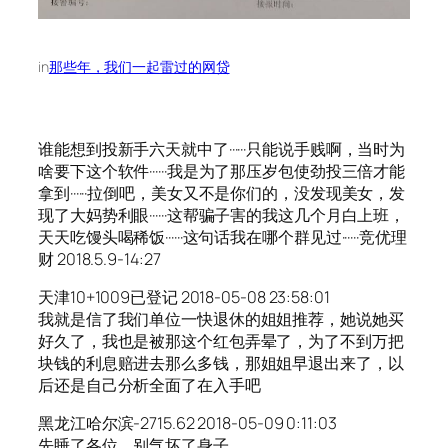
in
那些年，我们一起雷过的网贷
谁能想到投新手六天就中了······只能说手贱啊，当时为
啥要下这个软件······我是为了那压岁包使劲投三倍才能
拿到······拉倒吧，美女又不是你们的，没发现美女，发
现了大妈势利眼······这帮骗子害的我这几个月白上班，
天天吃馒头喝稀饭······这句话我在哪个群见过······竞优理
财 2018.5.9-14:27
天津10+1009已登记 2018-05-08 23:58:01
我就是信了我们单位一快退休的姐姐推荐，她说她买
好久了，我也是被那这个红包弄晕了，为了不到万把
块钱的利息赔进去那么多钱，那姐姐早退出来了，以
后还是自己分析全面了在入手吧
黑龙江哈尔滨-2715.62 2018-05-09 0:11:03
先睡了各位，别气坏了身子