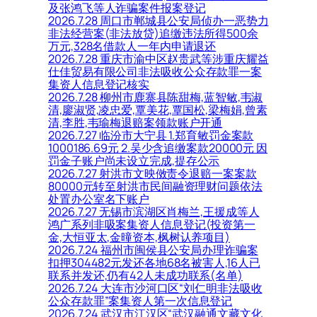
及张鸿飞等人诈骗案件报案登记
2026.7.28 周口市郸城县公安局侦办一恶势力
非法经营案(非法放贷)追缴违法所得500余
万元,328名借款人一年内申请退还
2026.7.28 重庆市渝中区赵贵武等涉重庆耀益
仕佳贸易有限公司非法吸收公众存款罪一案
集资人信息登记核实
2026.7.28 柳州市鹿寨县陈甜梅,蓝智敏,韦淑
清,廖淑贤,凌忠爱,覃美花,覃国松,梁梅娟,曾素
清,李胜,韦瑜梅退赔案领款账户开通
2026.7.27 临汾市大宁县 1.郑育敏罚金案款
1000186.69元 2.吴少含追缴案款20000元 因
罚金子账户尚未设立完成,提存公示
2026.7.27 射洪市文映傚责令退赔一案案款
80000元转至射洪市民间融资理财问题依法
处置办公室名下账户
2026.7.27 无锡市滨湖区肖梅兰,王援成等人
鸿广系列非吸案集资人信息登记(投资第一
金,大恒亚太,金曈资本,枫树认养项目)
2026.7.24 福州市闽侯县公安局办理诈骗案
扣押304482元发还各地68名被害人,16人已
联系并发还,仍有42人未成功联系(名单)
2026.7.24 大连市沙河口区“刘仁明非法吸收
公众存款罪”案集资人第一次信息登记
2026.7.24 武汉市江汉区“武汉融通文藏文化