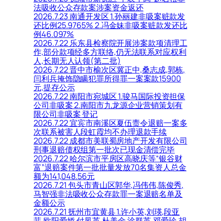
法吸收公众存款案涉案资金返还
2026.7.23 南通开发区 1.孙丽建非吸案赃款发
还比例25.9765% 2.冯金妹非吸案赃款发还比
例46.097%
2026.7.22 乐东县检察院开展涉案款项清理工
作,部分款项经多方联络,仍无法联系对应权利
人,长期无人认领(第二批)
2026.7.22 晋中市榆次区冀正中,桑志成,郭栋,
闫利兵掩饰隐瞒犯罪所得罪一案案款15900
元,提存公示
2026.7.22 南阳市宛城区 1.骏马国际投资担保
公司非吸案 2.南阳市九龙源企业营销策划有
限公司非吸案 登记
2026.7.22 宜宾市南溪区夏伍责令退赔一案多
次联系被害人段虹霞均不办理退款手续
2026.7.22 成都市美联蜀房地产开发有限公司
刑事退赔债权组第一批次已现金清偿完毕
2026.7.22 哈尔滨市平房区高晓庆等“银谷财
富”退赔案件第一批批量发放70名集资人总金
额为141,048.56元
2026.7.21 包头市青山区郭华,冯伟伟,陈俊秀,
马智强非法吸收公众存款罪一案退赔名单及
金额公示
2026.7.21 抚州市宜黄县 1.许小英,刘瑛,段亚
菲,欧阳爱娇,付凤英,杜美金,涂群英,邓爱珍,胡