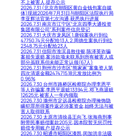
不上被害人,提存公示
2026.7.31 (北京市朝阳区黄白金钱包案自媒
体)现就2026年7月31日与朝阳区法院执行局
李亚辉法官第七次沟通,获悉执行进展
2026.7.31 南京市江宁区“北京四季大通投资
集团有限公司”系列案件信息登记
2026.7.31 大庆市龙凤区 1.唐锐案执行到位
47750.74元分配给13人 2.周德生案执行到位
2348.75元分配给23人
2026.7.31 信阳市淮滨县敖佳银,陈泽英诈骗
案损失退赔,案涉款项未联系到所有被害人或
部分虽联系但未能正常认领(67人)
2026.7.31 荆州市沙市区“熊家冢”案集资人第
四次清退金额2474715.18元发放比例为
0.96%
2026.7.30 台州市路桥区检察院办理李恩平
等人诈骗案,李恩平退赃13394元,邓飞燕退赃
12625元,被害人一年内领取
2026.7.30 滁州市定远县检察院办理掩饰隐
瞒犯罪所得案件返还涉案资金,始终无法与被
害人取得联系
2026.7.30 太原市清徐县王向飞,张海燕刑事
附带民事赔偿案款205元,因本院暂无惩罚性
赔偿专用账户,提存公示
2026.7.30 昭通市昭阳区漆凯,闵加洪非法吸