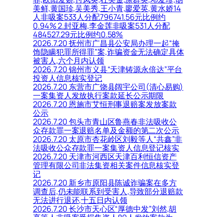
美鲜,黄国珍,吴美秀,王小青,廖爱英,黄水娇14
人非吸案533人分配796741.56元比例约
0.94% 2.封亚梅,李金莲非吸案531人分配
484527.29元比例约0.58%
2026.7.20 抚州市广昌县公安局办理一起“掩
饰隐瞒犯罪所得罪”案,诈骗资金无法确定具体
被害人,六个月内认领
2026.7.20 锦州市义县“天津铸源永倍达”平台
投资人信息核实登记
2026.7.20 东营市广饶县阔宇公司(清心易购)
一案集资人发放执行案款延长公示期限
2026.7.20 恩施市艾恒刑事退赔案发放案款
公示
2026.7.20 包头市青山区鲁燕春非法吸收公
众存款罪一案退赔名单及金额的第二次公示
2026.7.20 太原市杏花岭区刘毅等人“共鑫”非
法吸收公众存款罪一案集资人信息登记核实
2026.7.20 天津市河西区天津百利恒信资产
管理有限公司非法集资相关案件信息核实登
记
2026.7.20 新乡市原阳县陈诚诈骗案在多方
调查后,仍未能联系到受害人,导致部分退赔款
无法进行退还,十五日内认领
2026.7.20 长沙市天心区“厚德中发”刘然,胡