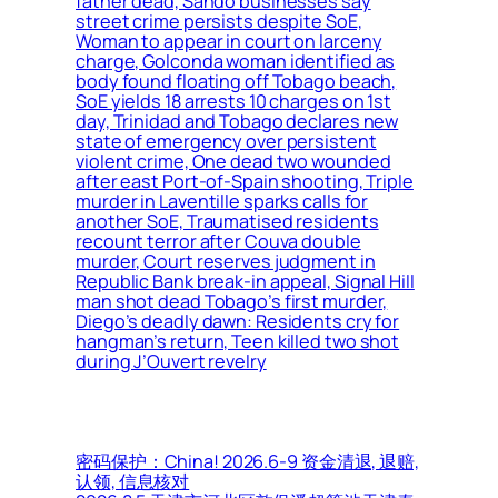
father dead, Sando businesses say
street crime persists despite SoE,
Woman to appear in court on larceny
charge, Golconda woman identified as
body found floating off Tobago beach,
SoE yields 18 arrests 10 charges on 1st
day, Trinidad and Tobago declares new
state of emergency over persistent
violent crime, One dead two wounded
after east Port-of-Spain shooting, Triple
murder in Laventille sparks calls for
another SoE, Traumatised residents
recount terror after Couva double
murder, Court reserves judgment in
Republic Bank break-in appeal, Signal Hill
man shot dead Tobago’s first murder,
Diego’s deadly dawn: Residents cry for
hangman’s return, Teen killed two shot
during J’Ouvert revelry
密码保护：China! 2026.6-9 资金清退, 退赔,
认领, 信息核对