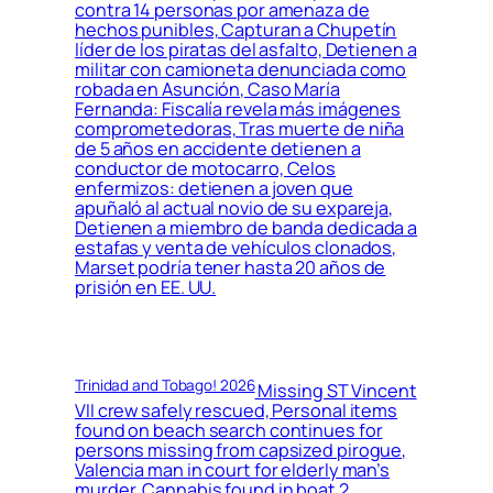
contra 14 personas por amenaza de
hechos punibles, Capturan a Chupetín
líder de los piratas del asfalto, Detienen a
militar con camioneta denunciada como
robada en Asunción, Caso María
Fernanda: Fiscalía revela más imágenes
comprometedoras, Tras muerte de niña
de 5 años en accidente detienen a
conductor de motocarro, Celos
enfermizos: detienen a joven que
apuñaló al actual novio de su expareja,
Detienen a miembro de banda dedicada a
estafas y venta de vehículos clonados,
Marset podría tener hasta 20 años de
prisión en EE. UU.
Trinidad and Tobago! 2026
Missing ST Vincent
VII crew safely rescued, Personal items
found on beach search continues for
persons missing from capsized pirogue,
Valencia man in court for elderly man’s
murder, Cannabis found in boat 2