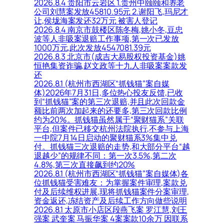
2026.8.4 贵阳市云岩区 1.贵州中颐颐和养老
公司刘慧案发放45810.95元 2.谢阳飞,玛尼才
让,侯垅海案发还32万元 被害人登记
2026.8.4 南京市鼓楼区陈冬梅,姚小冬,豆忠
波等人非吸案退赔工作事项,第一次已发放
1000万元,此次发放4547081.39元
2026.8.3 北京市(成吉大易股权投资基金)姚
恒艳集资诈骗,赵文政等十九人非吸案案款发
还
2026.8.1 (杭州市西湖区“抓钱猫”案自媒
体)2026年7月31日,多位热心投友反馈,已收
到“抓钱猫”案的第三次退赔,并且此次回款金
额比前两次加起来的还要多,第三次回款比例
约为20%。抓钱猫虽然属于“聚财猫系”关联
平台,但案件已移交杭州法院执行,不参与上海
一中院7月14日启动的聚财猫系3%集中兑
付。抓钱猫三次退赔的走势,和大部分平台“越
退越少”的规律不同：第一次3.5%,第二次
4.8%,第三次直接飙到约20%
2026.8.1 (杭州市西湖区“抓钱猫”案自媒体)各
位抓钱猫受害难友：为掌握案件审理,案款兑
付及后续维权进展,现将抓钱猫案件分案审理,
资金返还,冻结资产及后续工作方向做些说明
2026.8.1 太原市小店区段燕飞案 罗江慧,刘王
强案 武奎案 马振华案 4案案款10余万 因联系