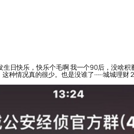
还给我发生日快乐，快乐个毛啊 我一个90后，没
真的很少。也是没谁了······城城理财 2018.