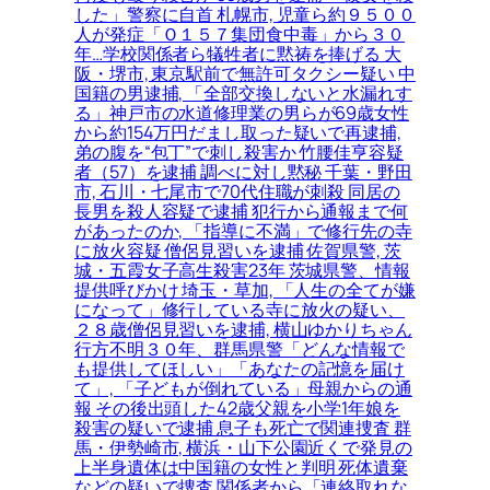
した」警察に自首 札幌市, 児童ら約９５００
人が発症「Ｏ１５７集団食中毒」から３０
年…学校関係者ら犠牲者に黙祷を捧げる 大
阪・堺市, 東京駅前で無許可タクシー疑い 中
国籍の男逮捕, 「全部交換しないと水漏れす
る」神戸市の水道修理業の男らが69歳女性
から約154万円だまし取った疑いで再逮捕,
弟の腹を“包丁”で刺し殺害か 竹腰佳亨容疑
者（57）を逮捕 調べに対し黙秘 千葉・野田
市, 石川・七尾市で70代住職が刺殺 同居の
長男を殺人容疑で逮捕 犯行から通報まで何
があったのか, 「指導に不満」で修行先の寺
に放火容疑 僧侶見習いを逮捕 佐賀県警, 茨
城・五霞女子高生殺害23年 茨城県警、情報
提供呼びかけ 埼玉・草加, 「人生の全てが嫌
になって」修行している寺に放火の疑い、
２８歳僧侶見習いを逮捕, 横山ゆかりちゃん
行方不明３０年、群馬県警「どんな情報で
も提供してほしい」「あなたの記憶を届け
て」, 「子どもが倒れている」母親からの通
報 その後出頭した42歳父親を小学1年娘を
殺害の疑いで逮捕 息子も死亡で関連捜査 群
馬・伊勢崎市, 横浜・山下公園近くで発見の
上半身遺体は中国籍の女性と判明 死体遺棄
などの疑いで捜査 関係者から「連絡取れな