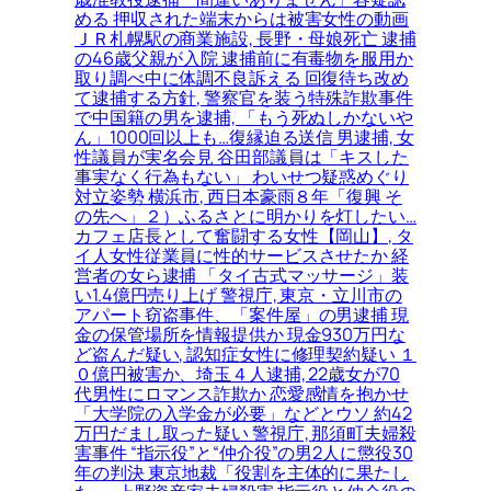
める 押収された端末からは被害女性の動画
ＪＲ札幌駅の商業施設, 長野・母娘死亡 逮捕
の46歳父親が入院 逮捕前に有毒物を服用か
取り調べ中に体調不良訴える 回復待ち改め
て逮捕する方針, 警察官を装う特殊詐欺事件
で中国籍の男を逮捕, 「もう死ぬしかないや
ん」1000回以上も…復縁迫る送信 男逮捕, 女
性議員が実名会見 谷田部議員は「キスした
事実なく行為もない」 わいせつ疑惑めぐり
対立姿勢 横浜市, 西日本豪雨８年「復興 そ
の先へ」２）ふるさとに明かりを灯したい…
カフェ店長として奮闘する女性【岡山】, タ
イ人女性従業員に性的サービスさせたか 経
営者の女ら逮捕 「タイ古式マッサージ」装
い1.4億円売り上げ 警視庁, 東京・立川市の
アパート窃盗事件、「案件屋」の男逮捕 現
金の保管場所を情報提供か 現金930万円な
ど盗んだ疑い, 認知症女性に修理契約疑い １
０億円被害か、埼玉４人逮捕, 22歳女が70
代男性にロマンス詐欺か 恋愛感情を抱かせ
「大学院の入学金が必要」などとウソ 約42
万円だまし取った疑い 警視庁, 那須町夫婦殺
害事件 “指示役”と“仲介役”の男2人に懲役30
年の判決 東京地裁「役割を主体的に果たし