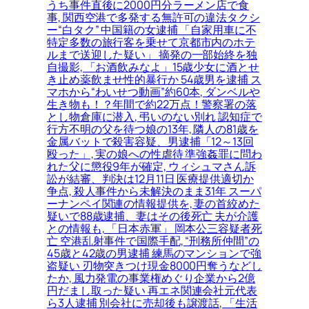
うち事件直後に2000円分ラーメン店で食
事, 関西空港で多発する無許可の違法タクシ
ー“白タク” 中国籍の女逮捕 「自家用車に不
特定多数の旅行客を乗せて京都市内のホテ
ルまで送迎した疑い」 摘発の一部始終を独
自撮影, 「お酒飲みなよ」15歳少女に酒とせ
き止め薬飲ませ性的暴行か 54歳男を逮捕 ス
マホから“わいせつ動画”約60本, ダンベルや
生き物も！？年間で約22万点！警察署の落
とし物倉庫に潜入, 弔いのない別れ 認知症で
行方不明の父を待つ娘の13年, 隣人の81歳を
金属バットで殺害容疑、男逮捕「12～13回
殴った」, 実の娘への性虐待 準強姦罪に問わ
れた父に懲役9年が確定, ウィシュマさん訴
訟が結審、判決は12月11日 医療提供適切か
争点, 殺人事件から未解決のまま31年 スーパ
ーナンペイ関連の情報提供を, 妻の首絞めた
疑いで88歳逮捕、妻はその後死亡 夫が介護
との情報も, 「日本赤軍」 岡本公三容疑者死
亡 空港乱射事件で国際手配, “刑務所仲間”の
45歳と42歳の男逮捕 練馬のマンションで強
盗疑い 刃物突きつけ現金8000円奪うなどし
たか, 風力発電の事業権めぐり企業から2億
円だまし取った疑い 再エネ関連会社元代表
ら3人逮捕 別会社に売却後も譲渡話, 「生活