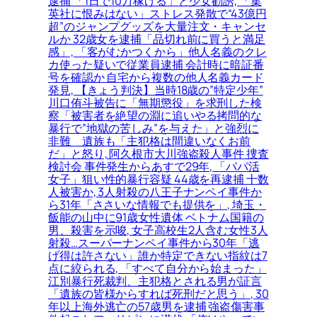
逮捕 「1日で10万稼げる」と少女勧誘, 「集
英社に恨みはない」ストレス発散で“43億円
超”のジャンプグッズを大量注文・キャンセ
ルか 32歳女を逮捕「品切れ前に買うと満足
感」, 「客がむかつくから」他人名義のクレ
カ使った疑いで従業員逮捕 会計時に暗証番
号を確認か 自宅から複数の他人名義カード
発見, 【きょう判決】当時18歳の”特定少年”
川口侑斗被告に「無期懲役」を求刑した検
察「被害者を絶望の淵に追いやる拷問的な
暴行で”地獄の苦しみ”を与えた」と強烈に
非難＿遺族も「主犯格は間違いなくお前
だ」と怒り, 阿久根市大川強盗殺人事件 捜査
検討会 事件発生からあすで29年, 「パパ活
女子」狙い性的暴行容疑 44歳を再逮捕 十数
人被害か, 3人射殺の八王子ナンペイ事件か
ら31年「ささいな情報でも提供を」, 埼玉・
飯能の山中に91歳女性遺体 ベトナム国籍の
男、殺害を示唆, 女子高校生2人含む女性3人
射殺…スーパーナンペイ事件から30年「逃
げ得は許さない」誰か特定できない指紋は7
点に絞られる, 「すべて自分から始まった」
江別暴行死裁判、主犯格とされる男が証言
「遺族の皆様からすれば死刑だと思う」, 30
年以上海外逃亡の57歳男を逮捕 強盗傷害事