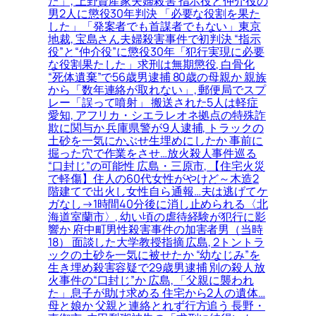
た」, 上野資産家夫婦殺害 指示役と仲介役の
男2人に懲役30年判決 「必要な役割を果た
した」「発案者でも首謀者でもない」東京
地裁, 宝島さん夫婦殺害事件で初判決 “指示
役”と“仲介役”に懲役30年「犯行実現に必要
な役割果たした」求刑は無期懲役, 白骨化
“死体遺棄”で56歳男逮捕 80歳の母親か 親族
から「数年連絡が取れない」, 郵便局でスプ
レー「誤って噴射」 搬送された5人は軽症
愛知, アフリカ・シエラレオネ拠点の特殊詐
欺に関与か 兵庫県警が9人逮捕, トラックの
土砂を一気にかぶせ生埋めにしたか 事前に
掘った穴で作業をさせ…放火殺人事件巡る
“口封じ”の可能性 広島・三原市, 【住宅火災
で軽傷】住人の60代女性がやけど～木造2
階建てで出火し女性自ら通報…夫は逃げてケ
ガなし→1時間40分後に消し止められる〈北
海道室蘭市〉, 幼い頃の虐待経験が犯行に影
響か 府中町男性殺害事件の加害者男（当時
18） 面談した大学教授指摘 広島, 2トントラ
ックの土砂を一気に被せたか “幼なじみ”を
生き埋め殺害容疑で29歳男逮捕 別の殺人放
火事件の“口封じ”か 広島, 「父親に襲われ
た」息子が助け求める 住宅から2人の遺体…
母と娘か 父親と連絡とれず行方追う 長野・