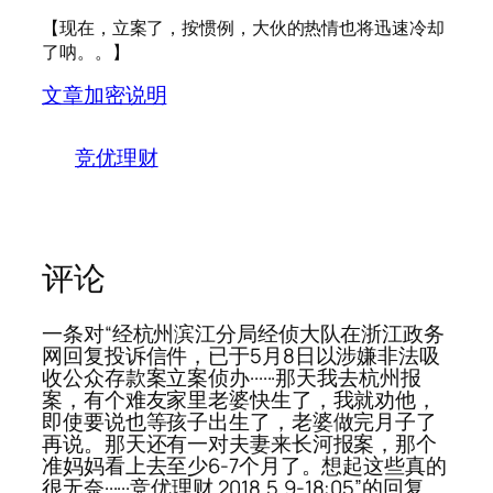
【现在，立案了，按惯例，大伙的热情也将迅速冷却
了呐。。】
文章加密说明
竞优理财
评论
一条对“经杭州滨江分局经侦大队在浙江政务
网回复投诉信件，已于5月8日以涉嫌非法吸
收公众存款案立案侦办······那天我去杭州报
案，有个难友家里老婆快生了，我就劝他，
即使要说也等孩子出生了，老婆做完月子了
再说。那天还有一对夫妻来长河报案，那个
准妈妈看上去至少6-7个月了。想起这些真的
很无奈······竞优理财 2018.5.9-18:05”的回复