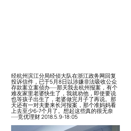
经杭州滨江分局经侦大队在浙江政务网回复
投诉信件，已于5月8日以涉嫌非法吸收公众
存款案立案侦办······那天我去杭州报案，有个
难友家里老婆快生了，我就劝他，即使要说
也等孩子出生了，老婆做完月子了再说。那
天还有一对夫妻来长河报案，那个准妈妈看
上去至少6-7个月了。想起这些真的很无奈
······竞优理财 2018.5.9-18:05