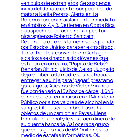
vehículos de extranjeros, Se suspende
inicio del debate contra sospechoso de
matar a Nadia Peraza, Alerta en La
Reforma: ordenan aislamiento inmediato
en ámbitos A y B, Detienen en Costa Rica
a sospechoso de asesinar a opositor
nicaragüense Roberto Samcam,
Detienen a otro costarricense requerido
por Estados Unidos para ser extraditado,
Terror frente a convento en Cartago:
sicarios asesinaron a dos jóvenes que
estaban en un carro, “Ropita de Bebé”:
frenarían último juicio de Celso, Juzgado
deja en libertad a madre sospechosa de
entregar a su hija para “pagar” préstamo
gota a gota, Asesino de Víctor Miranda
fue condenado a 15 años de cárcel, 1.643
conductores terminaron en el Ministerio
Público por altos valores de alcohol en la
sangre, OIJ busca hombre tras robar
objetos de un camión en Pavas, Llena
formulario laboral y le sustraen dinero de
su cuenta bancaria, Así operaba grupo
que consiguió más de ₡37 millones por
medio de estafas informáticas, OIJ