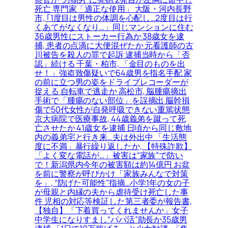
死亡 専門家「適正な使用」 大阪・河内長野
市, ｢1度目は男性の体調を心配し…2度目は行
くあてがなくなり…」同じマンションに住む
36歳男性にストーカー行為か 38歳女を逮
捕, 患者の点滴に大便混ぜたか 元看護師の古
川被告を殺人の罪で起訴 逮捕当時から「否
認」続ける 千葉・柏市, 「金目のものを出
せ！」強盗致傷疑いで64歳男を指名手配 家
の前に立つ男の姿をドライブレコーダーが
捉える 自転車で逃走か 高松市, 脳腫瘍摘出
手術で「腫瘍のない部位」を誤摘出 脳幹損
傷で50代女性が自発呼吸できない重篤状態
京大病院で医療事故, 44歳義弟を蹴って死
亡させたか 41歳女を逮捕 日頃から同じ敷地
内の義弟宅と行き来…夫は外出中 「生活態
度に不満」暴行繰り返したか, 【特殊詐欺】
「よく変な電話が…」被害は“家族”で防い
で！新潟県内今年の被害額は約14億円 お盆
を前に警察が呼びかけ「家族みんなで対策
を」, “防げた可能性”指摘…小学1年の女の子
が母親と内縁の夫から虐待受け死亡した事
件 児相の対応等検証した第三者委が報告書,
【独自】「下着買ってくれませんか」女子
中学生になりすまし“パパ活”助長か35歳男