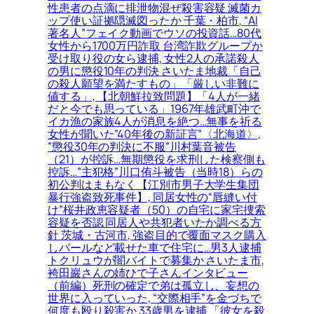
性患者の点滴に排泄物混ぜ殺害容疑 滅菌カ
ップ使い証拠隠滅図ったか 千葉・柏市, “AI
著名人”フェイク動画でウソの投資話…80代
女性から1700万円詐取 台湾詐欺グループか
受け取り役の女ら逮捕, 女性2人の承諾殺人
の男に懲役10年の判決 さいたま地裁「自己
の殺人願望を満たすもの」「厳しい非難に
値する」, 【北朝鮮拉致問題】「4人が一緒
だと今でも思っている」1967年雄武町沖で
イカ漁の家族4人が消息を絶つ…無事を祈る
女性が聞いた”40年後の新証言”〈北海道〉,
”懲役30年の判決に不服”川村葉音被告
（21）が控訴…無期懲役を求刑した検察側も
控訴…”主犯格”川口侑斗被告（当時18）らの
初公判はまもなく【江別市男子大学生集団
暴行強盗致死事件】, 同居女性の“唇縫い付
け”桜井政恵容疑者（50）の自宅に家宅捜索
容疑を否認 同居人や共犯者いたか調べる方
針 茨城・古河市, 強盗目的で覆面マスク購入
しバールなど載せた車で住宅に…男3人逮捕
トクリュウが闇バイトで募集か さいたま市,
袴田巖さんの姉ひで子さんインタビュー
（前編）死刑の確定で弟は孤立し、妄想の
世界に入っていった, “交際相手”を金づちで
何度も殴り殺害か 33歳男を逮捕 「彼女を殺