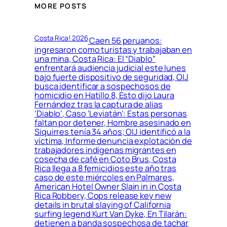
MORE POSTS
Costa Rica! 2026
Caen 56 peruanos:
ingresaron como turistas y trabajaban en
una mina, Costa Rica: El “Diablo”
enfrentará audiencia judicial este lunes
bajo fuerte dispositivo de seguridad, OIJ
busca identificar a sospechosos de
homicidio en Hatillo 8, Esto dijo Laura
Fernández tras la captura de alias
‘Diablo’, Caso ‘Leviatán’: Estas personas
faltan por detener, Hombre asesinado en
Siquirres tenía 34 años; OIJ identificó a la
víctima, Informe denuncia explotación de
trabajadores indígenas migrantes en
cosecha de café en Coto Brus, Costa
Rica llega a 8 femicidios este año tras
caso de este miércoles en Palmares,
American Hotel Owner Slain in in Costa
Rica Robbery, Cops release key new
details in brutal slaying of California
surfing legend Kurt Van Dyke, En Tilarán:
detienen a banda sospechosa de tachar