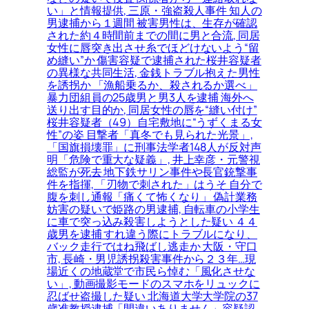
い」と情報提供, 三原・強盗殺人事件 知人の
男逮捕から１週間 被害男性は、生存が確認
された約４時間前までの間に男と合流, 同居
女性に唇突き出させ糸でほどけないよう“留
め縫い”か 傷害容疑で逮捕された桜井容疑者
の異様な共同生活, 金銭トラブル抱えた男性
を誘拐か 「漁船乗るか、殺されるか選べ」
暴力団組員の25歳男と男3人を逮捕 海外へ
送り出す目的か, 同居女性の唇を“縫い付け”
桜井容疑者（49）自宅敷地に“うずくまる女
性”の姿 目撃者「真冬でも見られた光景」,
「国旗損壊罪」に刑事法学者148人が反対声
明「危険で重大な疑義」, 井上幸彦・元警視
総監が死去 地下鉄サリン事件や長官銃撃事
件を指揮, 「刃物で刺された」はうそ 自分で
腹を刺し通報「痛くて怖くなり」 偽計業務
妨害の疑いで姫路の男逮捕, 自転車の小学生
に車で突っ込み殺害しようとした疑い ４４
歳男を逮捕 すれ違う際にトラブルになり、
バック走行ではね飛ばし逃走か 大阪・守口
市, 長崎・男児誘拐殺害事件から２３年…現
場近くの地蔵堂で市民ら悼む「風化させな
い」, 動画撮影モードのスマホをリュックに
忍ばせ盗撮した疑い 北海道大学大学院の37
歳准教授逮捕「間違いありません」容疑認