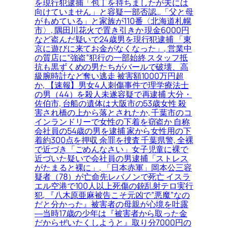
を現行犯逮捕「包丁を持ちましたが夫には
向けていません」と容疑一部否認…「父と母
がもめている」と家族が110番〈北海道札幌
市〉, 隅田川花火で置き引きか 現金6000円
など盗んだ疑いで24歳男を現行犯逮捕 「東
京に遊びに来てお金がなくなった」, 営業中
の質店に“強盗”犯行の一部始終 スタッフ抵
抗も黒ずくめの男たちがバールで破壊、高
級腕時計など奪い逃走 被害額1000万円超
か, 【速報】男女4人刺傷事件で理学療法士
の男（44）を殺人未遂容疑で再逮捕 大分・
佐伯市, 台船の遺体は大阪市の53歳女性 殺
害され橋の上から落とされたか, 千葉市のコ
インランドリーで女性の下着を窃盗か 自称
会社員の54歳の男を逮捕 家から女性用の下
着約300点を押収 余罪を捜査 千葉県警, 全裸
で近づき「ごめんなさい」女子児童に裸で
近づいた疑いで会社員の男逮捕「ストレス
がたまると裸に」, 「日本赤軍」岡本公三容
疑者（78）が亡命先レバノンで死亡 イスラ
エル空港で100人以上死傷の銃乱射テロ実行
犯, 『八木原亜麻被告こそ元凶で”悪魔”なの
だと分かった』被害者の母親が心境を吐露
―当時17歳の少年は『被害者から取った金
だからぜいたくしようと』取り分7000円の