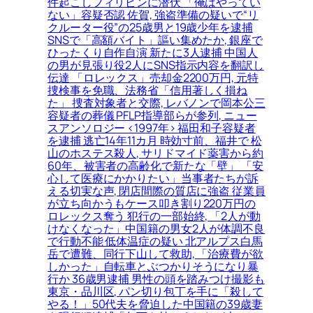
件起こしフィリピンに潜伏 「俺はやってい
ない」容疑否認 佐賀, 強盗準備の疑いで“リ
クルーター役”の25歳男と19歳少年を逮捕
SNSで「高額バイト」謳い集めたか, 銀座で
ひったくり自作自演 新たに3人逮捕 中国人
の男が見張り役2人にSNS指示内容を翻訳し
伝達 「ロレックス」売却金2200万円, 元特
捜検事を免職、法務省「信用著しく損ね
た」 捜査対象者と交際, レバノンで岡本公三
容疑者の葬儀 PFLP指導部らが参列, ニュー
スアンソロジー <1997年> 福田和子容疑者
を逮捕 逃亡14年11カ月 時効寸前、福井で 松
山のホステス殺人, サリドマイド薬害から約
60年、被害者の高齢化で新たな「壁」 「安
心して医療にかかりたい」当事者たちが訴
える切実な声, 閉店間際の質店に強盗 従業員
が立ち向かうもケース叩き割り220万円の
ロレックス奪う 犯行の一部始終, 「2人が動
けなくなった」中国籍の男女2人が体調不良
で行動不能 低体温症の疑い 北アルプス白馬
岳で遭難、同行下山して救助, 「治療費が欲
しかった」自転車とぶつかりそうになり暴
行か 36歳男逮捕 男性の頭を踏みつけ撮影も
東京・品川区, パン切り包丁を手に「殺して
やる！」50代夫を脅迫した中国籍の39歳妻