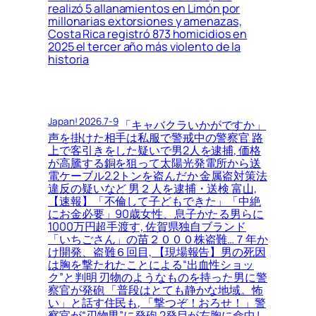
realizó 5 allanamientos en Limón por
millonarias extorsiones y amenazas,
Costa Rica registró 873 homicidios en
2025 el tercer año más violento de la
historia
Japan! 2026.7-9
「キャバクラいかがですか」
声を掛けた相手は私服で警戒中の警察官 路
上で客引きをした疑いで男2人を逮捕, 価格
が高騰する銅を狙って太陽光発電所から送
電ケーブル2.2トンを盗んだか 金属盗対策法
違反の疑いなど 男２人を逮捕・送検 富山,
【速報】「不倫して子どもできた」「中絶
にお金必要」90歳女性、息子かたる男らに
1000万円超手渡す, 佐賀県独自ブランド
「いちごさん」の苗２０００株盗難…７年か
け開発、盗難６回目, 【現場報告】男の死因
は胸を撃たれたことによる“出血性ショッ
ク”と判明 刃物のようなものを持った男に警
察官が発砲 「普段はとても静かな地域。怖
い」と話す住民も, 「撃つぞ！おろせ！」警
察官が“刃物男”に発砲 2発目が左胸に命中し