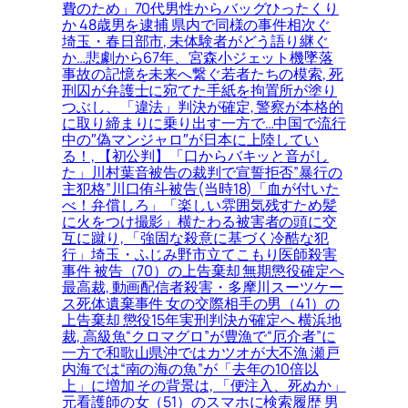
費のため」70代男性からバッグひったくり
か 48歳男を逮捕 県内で同様の事件相次ぐ
埼玉・春日部市, 未体験者がどう語り継ぐ
か…悲劇から67年、宮森小ジェット機墜落
事故の記憶を未来へ繋ぐ若者たちの模索, 死
刑囚が弁護士に宛てた手紙を拘置所が塗り
つぶし、「違法」判決が確定, 警察が本格的
に取り締まりに乗り出す一方で…中国で流行
中の″偽マンジャロ″が日本に上陸してい
る！, 【初公判】「口からバキッと音がし
た」川村葉音被告の裁判で宣誓拒否”暴行の
主犯格”川口侑斗被告(当時18)「血が付いた
べ！弁償しろ」「楽しい雰囲気残すため髪
に火をつけ撮影」横たわる被害者の頭に交
互に蹴り, 「強固な殺意に基づく冷酷な犯
行」埼玉・ふじみ野市立てこもり医師殺害
事件 被告（70）の上告棄却 無期懲役確定へ
最高裁, 動画配信者殺害・多摩川スーツケー
ス死体遺棄事件 女の交際相手の男（41）の
上告棄却 懲役15年実刑判決が確定へ 横浜地
裁, 高級魚“クロマグロ”が豊漁で“厄介者”に
一方で和歌山県沖ではカツオが大不漁 瀬戸
内海では“南の海の魚”が「去年の10倍以
上」に増加 その背景は, 「便注入、死ぬか」
元看護師の女（51）のスマホに検索履歴 男