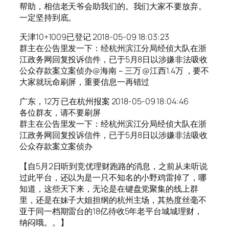
帮助，相信老天爷会助我们的。我们大家不要放弃。
一定坚持到底。
天津10+1009已登记 2018-05-09 18:03:23
群主在公告里发一下：经杭州滨江分局经侦大队在浙
江政务网回复投诉信件，已于5月8日以涉嫌非法吸收
公众存款案立案侦办@海南－三万 @江西1.4万 ，要不
大家就玩命刷屏，重要信息一再错过
广东，12万 已在杭州报案 2018-05-09 18:04:46
各位群友，请不要刷屏
群主在公告里发一下：经杭州滨江分局经侦大队在浙
江政务网回复投诉信件，已于5月8日以涉嫌非法吸收
公众存款案立案侦办
【自5月2日听到竞优理财跑路的消息，之前从未听说
过此平台，还以为是一只不知名的小野鸡雷掉了，哪
知道，这些天下来，无论是在键盘党聚集的线上群
里，还是在妹子大姐担纲的杭州主场，其热度丝毫不
亚于同一档期雷台的18亿待收5年老平台城城理财，
纳闷哦。。】