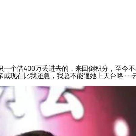
认识一个借400万丢进去的，来回倒积分，至今不相
戚现在比我还急，我总不能逼她上天台咯······云联商城