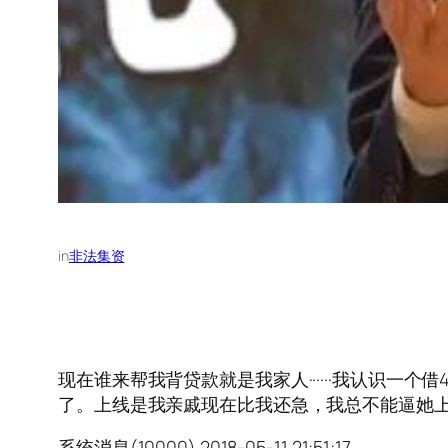
in
非法集资
现在谁来帮我背贷款就是我家人······我认识一个借
了。上线是我亲戚现在比我还急，我总不能逼她上天台咯···
系统消息(10000) 2018-05-11 21:51:17