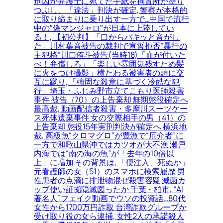
刑囚が弁護士に宛てた手紙を拘置所が塗り
つぶし、「違法」判決が確定, 警察が本格的
に取り締まりに乗り出す一方で…中国で流行
中の″偽マンジャロ″が日本に上陸してい
る！, 【初公判】「口からバキッと音がし
た」川村葉音被告の裁判で宣誓拒否”暴行の
主犯格”川口侑斗被告(当時18)「血が付いた
べ！弁償しろ」「楽しい雰囲気残すため髪
に火をつけ撮影」横たわる被害者の頭に交
互に蹴り, 「強固な殺意に基づく冷酷な犯
行」埼玉・ふじみ野市立てこもり医師殺害
事件 被告（70）の上告棄却 無期懲役確定へ
最高裁, 動画配信者殺害・多摩川スーツケー
ス死体遺棄事件 女の交際相手の男（41）の
上告棄却 懲役15年実刑判決が確定へ 横浜地
裁, 高級魚“クロマグロ”が豊漁で“厄介者”に
一方で和歌山県沖ではカツオが大不漁 瀬戸
内海では“南の海の魚”が「去年の10倍以
上」に増加 その背景は, 「便注入、死ぬか」
元看護師の女（51）のスマホに検索履歴 男
性患者の点滴に排泄物混ぜ殺害容疑 滅菌カ
ップ使い証拠隠滅図ったか 千葉・柏市, “AI
著名人”フェイク動画でウソの投資話…80代
女性から1700万円詐取 台湾詐欺グループか
受け取り役の女ら逮捕, 女性2人の承諾殺人