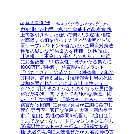
Japan! 2026.7-9
「キャバクラいかがですか」
声を掛けた相手は私服で警戒中の警察官 路
上で客引きをした疑いで男2人を逮捕, 価格
が高騰する銅を狙って太陽光発電所から送
電ケーブル2.2トンを盗んだか 金属盗対策法
違反の疑いなど 男２人を逮捕・送検 富山,
【速報】「不倫して子どもできた」「中絶
にお金必要」90歳女性、息子かたる男らに
1000万円超手渡す, 佐賀県独自ブランド
「いちごさん」の苗２０００株盗難…７年か
け開発、盗難６回目, 【現場報告】男の死因
は胸を撃たれたことによる“出血性ショッ
ク”と判明 刃物のようなものを持った男に警
察官が発砲 「普段はとても静かな地域。怖
い」と話す住民も, 「撃つぞ！おろせ！」警
察官が“刃物男”に発砲 2発目が左胸に命中し
死亡 専門家「適正な使用」 大阪・河内長野
市, ｢1度目は男性の体調を心配し…2度目は行
くあてがなくなり…」同じマンションに住む
36歳男性にストーカー行為か 38歳女を逮
捕, 患者の点滴に大便混ぜたか 元看護師の古