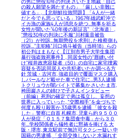
の男に懲役10年の判決 さいたま地裁「自己
の殺人願望を満たすもの」「厳しい非難に
値する」, 【北朝鮮拉致問題】「4人が一緒
だと今でも思っている」1967年雄武町沖で
イカ漁の家族4人が消息を絶つ…無事を祈る
女性が聞いた”40年後の新証言”〈北海道〉,
”懲役30年の判決に不服”川村葉音被告
（21）が控訴…無期懲役を求刑した検察側も
控訴…”主犯格”川口侑斗被告（当時18）らの
初公判はまもなく【江別市男子大学生集団
暴行強盗致死事件】, 同居女性の“唇縫い付
け”桜井政恵容疑者（50）の自宅に家宅捜索
容疑を否認 同居人や共犯者いたか調べる方
針 茨城・古河市, 強盗目的で覆面マスク購入
しバールなど載せた車で住宅に…男3人逮捕
トクリュウが闇バイトで募集か さいたま市,
袴田巖さんの姉ひで子さんインタビュー
（前編）死刑の確定で弟は孤立し、妄想の
世界に入っていった, “交際相手”を金づちで
何度も殴り殺害か 33歳男を逮捕 「彼女を殺
した」警察に自首 札幌市, 児童ら約９５００
人が発症「Ｏ１５７集団食中毒」から３０
年…学校関係者ら犠牲者に黙祷を捧げる 大
阪・堺市, 東京駅前で無許可タクシー疑い 中
国籍の男逮捕, 「全部交換しないと水漏れす