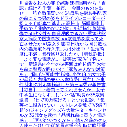
川被告を殺人の罪で起訴 逮捕当時から「否
認」続ける 千葉・柏市, 「金目のものを出
せ！」強盗致傷疑いで64歳男を指名手配 家
の前に立つ男の姿をドライブレコーダーが
捉える 自転車で逃走か 高松市, 脳腫瘍摘出
手術で「腫瘍のない部位」を誤摘出 脳幹損
傷で50代女性が自発呼吸できない重篤状態
京大病院で医療事故, 44歳義弟を蹴って死
亡させたか 41歳女を逮捕 日頃から同じ敷地
内の義弟宅と行き来…夫は外出中 「生活態
度に不満」暴行繰り返したか, 【特殊詐欺】
「よく変な電話が…」被害は“家族”で防い
で！新潟県内今年の被害額は約14億円 お盆
を前に警察が呼びかけ「家族みんなで対策
を」, “防げた可能性”指摘…小学1年の女の子
が母親と内縁の夫から虐待受け死亡した事
件 児相の対応等検証した第三者委が報告書,
【独自】「下着買ってくれませんか」女子
中学生になりすまし“パパ活”助長か35歳男
逮捕 「1日で10万稼げる」と少女勧誘, 「集
英社に恨みはない」ストレス発散で“43億円
超”のジャンプグッズを大量注文・キャンセ
ルか 32歳女を逮捕「品切れ前に買うと満足
感」, 「客がむかつくから」他人名義のクレ
カ使った疑いで従業員逮捕 会計時に暗証番