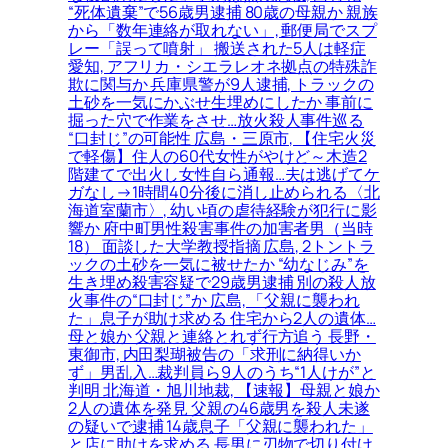
“死体遺棄”で56歳男逮捕 80歳の母親か 親族
から「数年連絡が取れない」, 郵便局でスプ
レー「誤って噴射」 搬送された5人は軽症
愛知, アフリカ・シエラレオネ拠点の特殊詐
欺に関与か 兵庫県警が9人逮捕, トラックの
土砂を一気にかぶせ生埋めにしたか 事前に
掘った穴で作業をさせ…放火殺人事件巡る
“口封じ”の可能性 広島・三原市, 【住宅火災
で軽傷】住人の60代女性がやけど～木造2
階建てで出火し女性自ら通報…夫は逃げてケ
ガなし→1時間40分後に消し止められる〈北
海道室蘭市〉, 幼い頃の虐待経験が犯行に影
響か 府中町男性殺害事件の加害者男（当時
18） 面談した大学教授指摘 広島, 2トントラ
ックの土砂を一気に被せたか “幼なじみ”を
生き埋め殺害容疑で29歳男逮捕 別の殺人放
火事件の“口封じ”か 広島, 「父親に襲われ
た」息子が助け求める 住宅から2人の遺体…
母と娘か 父親と連絡とれず行方追う 長野・
東御市, 内田梨瑚被告の「求刑に納得いか
ず」男乱入…裁判員ら9人のうち“1人けが”と
判明 北海道・旭川地裁, 【速報】母親と娘か
2人の遺体を発見 父親の46歳男を殺人未遂
の疑いで逮捕 14歳息子「父親に襲われた」
と店に助けを求める 長男に刃物で切り付け