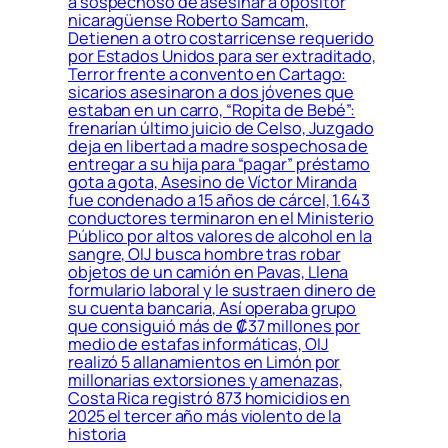
a sospechoso de asesinar a opositor
nicaragüense Roberto Samcam,
Detienen a otro costarricense requerido
por Estados Unidos para ser extraditado,
Terror frente a convento en Cartago:
sicarios asesinaron a dos jóvenes que
estaban en un carro, “Ropita de Bebé”:
frenarían último juicio de Celso, Juzgado
deja en libertad a madre sospechosa de
entregar a su hija para “pagar” préstamo
gota a gota, Asesino de Víctor Miranda
fue condenado a 15 años de cárcel, 1.643
conductores terminaron en el Ministerio
Público por altos valores de alcohol en la
sangre, OIJ busca hombre tras robar
objetos de un camión en Pavas, Llena
formulario laboral y le sustraen dinero de
su cuenta bancaria, Así operaba grupo
que consiguió más de ₡37 millones por
medio de estafas informáticas, OIJ
realizó 5 allanamientos en Limón por
millonarias extorsiones y amenazas,
Costa Rica registró 873 homicidios en
2025 el tercer año más violento de la
historia