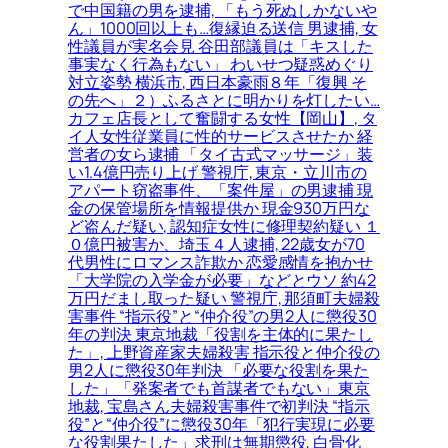
で中国籍の男を逮捕, 「もう死ぬしかないや
ん」1000回以上も…復縁迫る送信 男逮捕, 女
性議員が実名会見 谷田部議員は「キスした
事実なく行為もない」 わいせつ疑惑めぐり
対立姿勢 横浜市, 西日本豪雨８年「復興 そ
の先へ」２）ふるさとに明かりを灯したい…
カフェ店長として奮闘する女性【岡山】, タ
イ人女性従業員に性的サービスさせたか 経
営者の女ら逮捕 「タイ古式マッサージ」装
い1.4億円売り上げ 警視庁, 東京・立川市の
アパート窃盗事件、「案件屋」の男逮捕 現
金の保管場所を情報提供か 現金930万円な
ど盗んだ疑い, 認知症女性に修理契約疑い １
０億円被害か、埼玉４人逮捕, 22歳女が70
代男性にロマンス詐欺か 恋愛感情を抱かせ
「大学院の入学金が必要」などとウソ 約42
万円だまし取った疑い 警視庁, 那須町夫婦殺
害事件 “指示役”と“仲介役”の男2人に懲役30
年の判決 東京地裁「役割を主体的に果たし
た」, 上野資産家夫婦殺害 指示役と仲介役の
男2人に懲役30年判決 「必要な役割を果た
した」「発案者でも首謀者でもない」東京
地裁, 宝島さん夫婦殺害事件で初判決 “指示
役”と“仲介役”に懲役30年「犯行実現に必要
な役割果たした」求刑は無期懲役, 白骨化