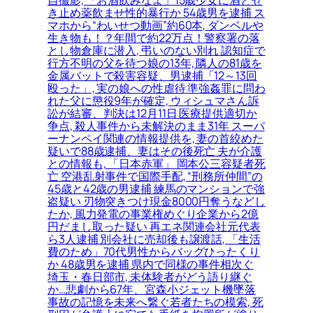
自撮影, 「お酒飲みなよ」15歳少女に酒とせ
き止め薬飲ませ性的暴行か 54歳男を逮捕 ス
マホから“わいせつ動画”約60本, ダンベルや
生き物も！？年間で約22万点！警察署の落
とし物倉庫に潜入, 弔いのない別れ 認知症で
行方不明の父を待つ娘の13年, 隣人の81歳を
金属バットで殺害容疑、男逮捕「12～13回
殴った」, 実の娘への性虐待 準強姦罪に問わ
れた父に懲役9年が確定, ウィシュマさん訴
訟が結審、判決は12月11日 医療提供適切か
争点, 殺人事件から未解決のまま31年 スーパ
ーナンペイ関連の情報提供を, 妻の首絞めた
疑いで88歳逮捕、妻はその後死亡 夫が介護
との情報も, 「日本赤軍」 岡本公三容疑者死
亡 空港乱射事件で国際手配, “刑務所仲間”の
45歳と42歳の男逮捕 練馬のマンションで強
盗疑い 刃物突きつけ現金8000円奪うなどし
たか, 風力発電の事業権めぐり企業から2億
円だまし取った疑い 再エネ関連会社元代表
ら3人逮捕 別会社に売却後も譲渡話, 「生活
費のため」70代男性からバッグひったくり
か 48歳男を逮捕 県内で同様の事件相次ぐ
埼玉・春日部市, 未体験者がどう語り継ぐ
か…悲劇から67年、宮森小ジェット機墜落
事故の記憶を未来へ繋ぐ若者たちの模索, 死