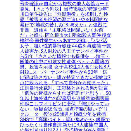
号を確認か 自宅から複数の他人名義カード
発見, 【きょう判決】当時18歳の”特定少年”
川口侑斗被告に「無期懲役」を求刑した検
察「被害者を絶望の淵に追いやる拷問的な
暴行で”地獄の苦しみ”を与えた」と強烈に
非難＿遺族も「主犯格は間違いなくお前
だ」と怒り, 阿久根市大川強盗殺人事件 捜査
検討会 事件発生からあすで29年, 「パパ活
女子」狙い性的暴行容疑 44歳を再逮捕 十数
人被害か, 3人射殺の八王子ナンペイ事件か
ら31年「ささいな情報でも提供を」, 埼玉・
飯能の山中に91歳女性遺体 ベトナム国籍の
男、殺害を示唆, 女子高校生2人含む女性3人
射殺…スーパーナンペイ事件から30年「逃
げ得は許さない」誰か特定できない指紋は7
点に絞られる, 「すべて自分から始まった」
江別暴行死裁判、主犯格とされる男が証言
「遺族の皆様からすれば死刑だと思う」, 30
年以上海外逃亡の57歳男を逮捕 強盗傷害事
件起こしフィリピンに潜伏 「俺はやってい
ない」容疑否認 佐賀, 強盗準備の疑いで“リ
クルーター役”の25歳男と19歳少年を逮捕
SNSで「高額バイト」謳い集めたか, 銀座で
ひったくり自作自演 新たに3人逮捕 中国人
の男が見張り役2人にSNS指示内容を翻訳し