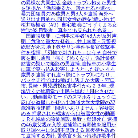
の異様な共同生活, 金銭トラブル抱えた男性
を誘拐か 「漁船乗るか、殺されるか選べ」
暴力団組員の25歳男と男3人を逮捕 海外へ
送り出す目的か, 同居女性の唇を“縫い付け”
桜井容疑者（49）自宅敷地に“うずくまる女
性”の姿 目撃者「真冬でも見られた光景」,
「国旗損壊罪」に刑事法学者148人が反対声
明「危険で重大な疑義」, 井上幸彦・元警視
総監が死去 地下鉄サリン事件や長官銃撃事
件を指揮, 「刃物で刺された」はうそ 自分で
腹を刺し通報「痛くて怖くなり」 偽計業務
妨害の疑いで姫路の男逮捕, 自転車の小学生
に車で突っ込み殺害しようとした疑い ４４
歳男を逮捕 すれ違う際にトラブルになり、
バック走行ではね飛ばし逃走か 大阪・守口
市, 長崎・男児誘拐殺害事件から２３年…現
場近くの地蔵堂で市民ら悼む「風化させな
い」, 動画撮影モードのスマホをリュックに
忍ばせ盗撮した疑い 北海道大学大学院の37
歳准教授逮捕「間違いありません」容疑認
める 押収された端末からは被害女性の動画
ＪＲ札幌駅の商業施設, 長野・母娘死亡 逮捕
の46歳父親が入院 逮捕前に有毒物を服用か
取り調べ中に体調不良訴える 回復待ち改め
て逮捕する方針, 警察官を装う特殊詐欺事件