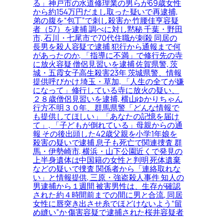
る」神戸市の水道修理業の男らが69歳女性
から約154万円だまし取った疑いで再逮捕,
弟の腹を“包丁”で刺し殺害か 竹腰佳亨容疑
者（57）を逮捕 調べに対し黙秘 千葉・野田
市, 石川・七尾市で70代住職が刺殺 同居の
長男を殺人容疑で逮捕 犯行から通報まで何
があったのか, 「指導に不満」で修行先の寺
に放火容疑 僧侶見習いを逮捕 佐賀県警, 茨
城・五霞女子高生殺害23年 茨城県警、情報
提供呼びかけ 埼玉・草加, 「人生の全てが嫌
になって」修行している寺に放火の疑い、
２８歳僧侶見習いを逮捕, 横山ゆかりちゃん
行方不明３０年、群馬県警「どんな情報で
も提供してほしい」「あなたの記憶を届け
て」, 「子どもが倒れている」母親からの通
報 その後出頭した42歳父親を小学1年娘を
殺害の疑いで逮捕 息子も死亡で関連捜査 群
馬・伊勢崎市, 横浜・山下公園近くで発見の
上半身遺体は中国籍の女性と判明 死体遺棄
などの疑いで捜査 関係者から「連絡取れな
い」と情報提供, 三原・強盗殺人事件 知人の
男逮捕から１週間 被害男性は、生存が確認
された約４時間前までの間に男と合流, 同居
女性に唇突き出させ糸でほどけないよう“留
め縫い”か 傷害容疑で逮捕された桜井容疑者