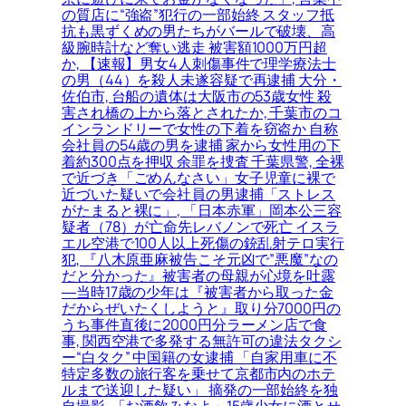
の質店に“強盗”犯行の一部始終 スタッフ抵
抗も黒ずくめの男たちがバールで破壊、高
級腕時計など奪い逃走 被害額1000万円超
か, 【速報】男女4人刺傷事件で理学療法士
の男（44）を殺人未遂容疑で再逮捕 大分・
佐伯市, 台船の遺体は大阪市の53歳女性 殺
害され橋の上から落とされたか, 千葉市のコ
インランドリーで女性の下着を窃盗か 自称
会社員の54歳の男を逮捕 家から女性用の下
着約300点を押収 余罪を捜査 千葉県警, 全裸
で近づき「ごめんなさい」女子児童に裸で
近づいた疑いで会社員の男逮捕「ストレス
がたまると裸に」, 「日本赤軍」岡本公三容
疑者（78）が亡命先レバノンで死亡 イスラ
エル空港で100人以上死傷の銃乱射テロ実行
犯, 『八木原亜麻被告こそ元凶で”悪魔”なの
だと分かった』被害者の母親が心境を吐露
―当時17歳の少年は『被害者から取った金
だからぜいたくしようと』取り分7000円の
うち事件直後に2000円分ラーメン店で食
事, 関西空港で多発する無許可の違法タクシ
ー“白タク” 中国籍の女逮捕 「自家用車に不
特定多数の旅行客を乗せて京都市内のホテ
ルまで送迎した疑い」 摘発の一部始終を独