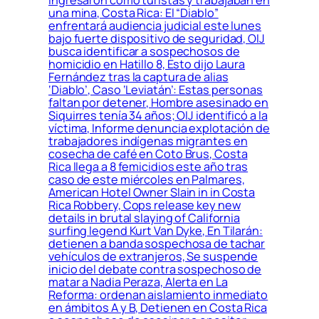
ingresaron como turistas y trabajaban en
una mina, Costa Rica: El “Diablo”
enfrentará audiencia judicial este lunes
bajo fuerte dispositivo de seguridad, OIJ
busca identificar a sospechosos de
homicidio en Hatillo 8, Esto dijo Laura
Fernández tras la captura de alias
‘Diablo’, Caso ‘Leviatán’: Estas personas
faltan por detener, Hombre asesinado en
Siquirres tenía 34 años; OIJ identificó a la
víctima, Informe denuncia explotación de
trabajadores indígenas migrantes en
cosecha de café en Coto Brus, Costa
Rica llega a 8 femicidios este año tras
caso de este miércoles en Palmares,
American Hotel Owner Slain in in Costa
Rica Robbery, Cops release key new
details in brutal slaying of California
surfing legend Kurt Van Dyke, En Tilarán:
detienen a banda sospechosa de tachar
vehículos de extranjeros, Se suspende
inicio del debate contra sospechoso de
matar a Nadia Peraza, Alerta en La
Reforma: ordenan aislamiento inmediato
en ámbitos A y B, Detienen en Costa Rica