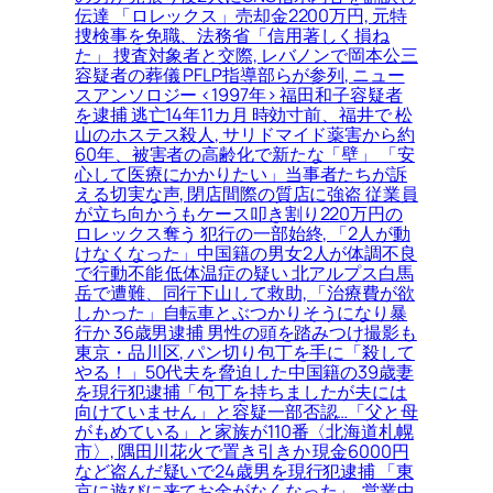
伝達 「ロレックス」売却金2200万円, 元特
捜検事を免職、法務省「信用著しく損ね
た」 捜査対象者と交際, レバノンで岡本公三
容疑者の葬儀 PFLP指導部らが参列, ニュー
スアンソロジー <1997年> 福田和子容疑者
を逮捕 逃亡14年11カ月 時効寸前、福井で 松
山のホステス殺人, サリドマイド薬害から約
60年、被害者の高齢化で新たな「壁」 「安
心して医療にかかりたい」当事者たちが訴
える切実な声, 閉店間際の質店に強盗 従業員
が立ち向かうもケース叩き割り220万円の
ロレックス奪う 犯行の一部始終, 「2人が動
けなくなった」中国籍の男女2人が体調不良
で行動不能 低体温症の疑い 北アルプス白馬
岳で遭難、同行下山して救助, 「治療費が欲
しかった」自転車とぶつかりそうになり暴
行か 36歳男逮捕 男性の頭を踏みつけ撮影も
東京・品川区, パン切り包丁を手に「殺して
やる！」50代夫を脅迫した中国籍の39歳妻
を現行犯逮捕「包丁を持ちましたが夫には
向けていません」と容疑一部否認…「父と母
がもめている」と家族が110番〈北海道札幌
市〉, 隅田川花火で置き引きか 現金6000円
など盗んだ疑いで24歳男を現行犯逮捕 「東
京に遊びに来てお金がなくなった」, 営業中