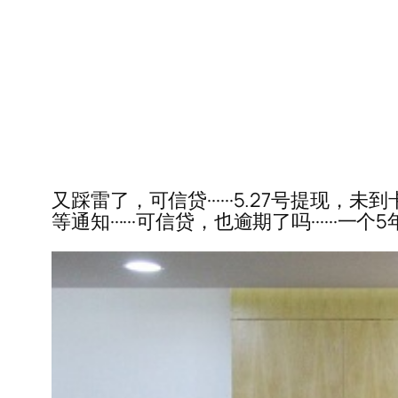
又踩雷了，可信贷······5.27号
等通知······可信贷，也逾期了吗······一个