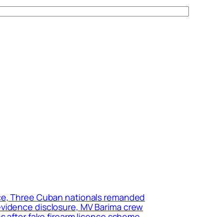
ice, Three Cuban nationals remanded
evidence disclosure, MV Barima crew
s after fake firearm licence scheme,