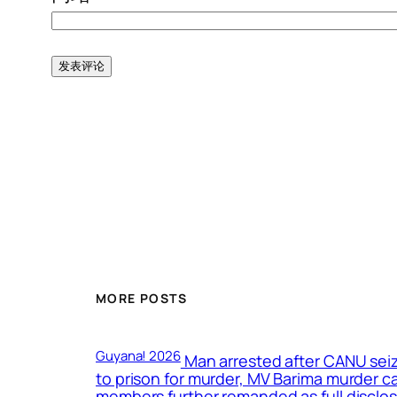
MORE POSTS
Guyana! 2026
Man arrested after CANU seiz
to prison for murder, MV Barima murder 
members further remanded as full disclosu