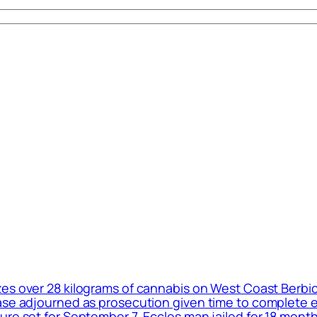
es over 28 kilograms of cannabis on West Coast Berb
case adjourned as prosecution given time to complete 
re set for September 7, Eccles man jailed for 18 month