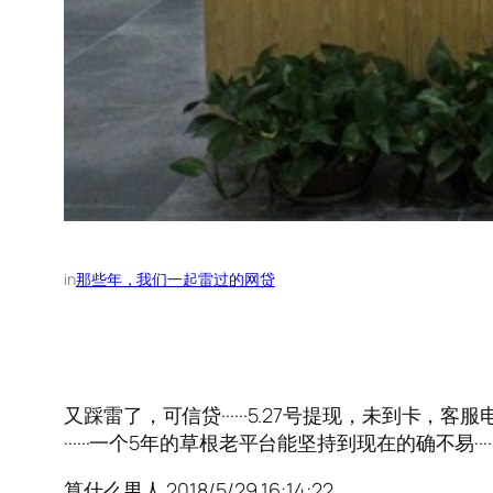
in
那些年，我们一起雷过的网贷
又踩雷了，可信贷······5.27号提现，未到卡
······一个5年的草根老平台能坚持到现在的确不易······可
算什么男人 2018/5/29 16:14:22