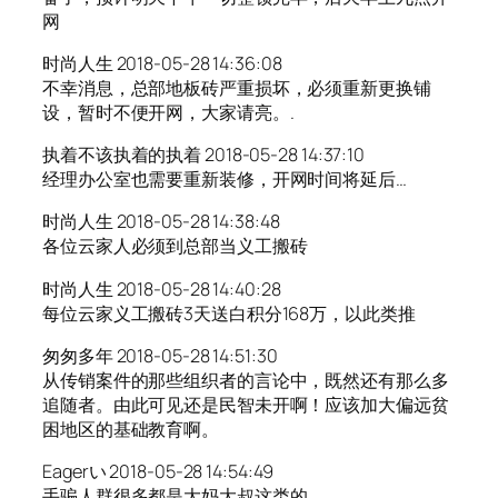
网
时尚人生 2018-05-28 14:36:08
不幸消息，总部地板砖严重损坏，必须重新更换铺
设，暂时不便开网，大家请亮。.
执着不该执着的执着 2018-05-28 14:37:10
经理办公室也需要重新装修，开网时间将延后…
时尚人生 2018-05-28 14:38:48
各位云家人必须到总部当义工搬砖
时尚人生 2018-05-28 14:40:28
每位云家义工搬砖3天送白积分168万，以此类推
匆匆多年 2018-05-28 14:51:30
从传销案件的那些组织者的言论中，既然还有那么多
追随者。由此可见还是民智未开啊！应该加大偏远贫
困地区的基础教育啊。
Eagerい 2018-05-28 14:54:49
手骗人群很多都是大妈大叔这类的