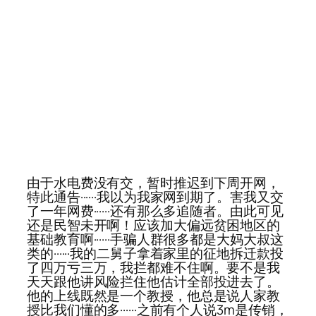
由于水电费没有交，暂时推迟到下周开网，
特此通告······我以为我家网到期了。害我又交
了一年网费······还有那么多追随者。由此可见
还是民智未开啊！应该加大偏远贫困地区的
基础教育啊······手骗人群很多都是大妈大叔这
类的······我的二舅子拿着家里的征地拆迁款投
了四万亏三万，我拦都难不住啊。要不是我
天天跟他讲风险拦住他估计全部投进去了。
他的上线既然是一个教授，他总是说人家教
授比我们懂的多······之前有个人说3m是传销，