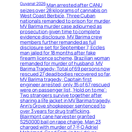
Guyana! 2026
Man arrested after CANU
seizes over 28 kilograms of cannabis on
West Coast Berbice, Three Cuban
nationals remanded to prison for murder,
MV Barima murder case adjourned as
prosecution given time to complete
evidence disclosure, MV Barima crew
members further remanded as full
disclosure set for September 7, Eccles
man jailed for 18 months after fake
firearm licence scheme, Brazilian woman
remanded for murder of husband, MV
Barima Tragedy: Total of 69 persons now
rescued 27 dead bodies recovered so far,
MV Barima tragedy: Captain first
engineer arrested; only 35 of 67 rescued
were on passenger list, ‘Hold on to me’:
Two strangers survive together after
sharing a life jacket in MV Barima tragedy,
Ann’s Grove shopkeeper sentenced to
over 3 years for drug trafficking,
Blairmont cane harvester granted
$250000 bail on rape charge, Man 23
charged with murder of 7-Y-O Adriel