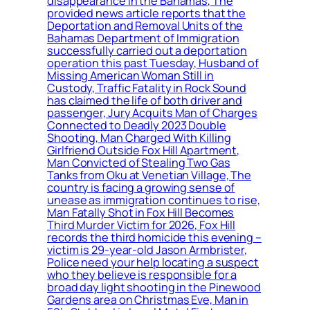
disappearance in the Bahamas, The
provided news article reports that the
Deportation and Removal Units of the
Bahamas Department of Immigration
successfully carried out a deportation
operation this past Tuesday, Husband of
Missing American Woman Still in
Custody, Traffic Fatality in Rock Sound
has claimed the life of both driver and
passenger, Jury Acquits Man of Charges
Connected to Deadly 2023 Double
Shooting, Man Charged With Killing
Girlfriend Outside Fox Hill Apartment,
Man Convicted of Stealing Two Gas
Tanks from Oku at Venetian Village, The
country is facing a growing sense of
unease as immigration continues to rise,
Man Fatally Shot in Fox Hill Becomes
Third Murder Victim for 2026, Fox Hill
records the third homicide this evening –
victim is 29-year-old Jason Armbrister,
Police need your help locating a suspect
who they believe is responsible for a
broad day light shooting in the Pinewood
Gardens area on Christmas Eve, Man in