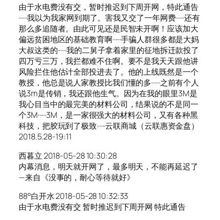
由于水电费没有交，暂时推迟到下周开网，特此通告
······我以为我家网到期了。害我又交了一年网费······还有
那么多追随者。由此可见还是民智未开啊！应该加大
偏远贫困地区的基础教育啊······手骗人群很多都是大妈
大叔这类的······我的二舅子拿着家里的征地拆迁款投了
四万亏三万，我拦都难不住啊。要不是我天天跟他讲
风险拦住他估计全部投进去了。他的上线既然是一个
教授，他总是说人家教授比我们懂的多······之前有个人
说3m是传销，我还跟他生气。因为在我的眼里3M是
我心目当中的最完美的材料公司，结果说的不是同一
个3M······3M，是一家很强大的材料公司，又有各种黑
科技，把胶玩到了极致······云联商城（云联惠资金盘）
2018.5.28-19:11
西暮立 2018-05-28 10:30:28
内幕消息，明天就开网了，最多明天，不能再延迟了
—来自《没事的，耐心等待就好》
88°白开水 2018-05-28 10:32:33
由于水电费没有交 暂时推迟到下周开网 特此通告