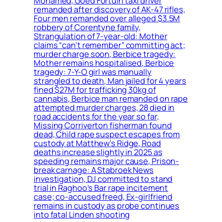
Mohamed, Goed Fortuin taxi driver
remanded after discovery of AK-47 rifles,
Four men remanded over alleged $3.5M
robbery of Corentyne family,
Strangulation of 7-year-old: Mother
claims “can’t remember” committing act;
murder charge soon, Berbice tragedy:
Mother remains hospitalised, Berbice
tragedy: 7-Y-O girl was manually
strangled to death, Man jailed for 4 years
fined $27M for trafficking 30kg of
cannabis, Berbice man remanded on rape
attempted murder charges, 28 died in
road accidents for the year so far,
Missing Corriverton fisherman found
dead, Child rape suspect escapes from
custody at Matthew’s Ridge, Road
deaths increase slightly in 2025 as
speeding remains major cause, Prison-
break carnage: A Stabroek News
investigation, DJ committed to stand
trial in Raghoo’s Bar rape incitement
case; co-accused freed, Ex-girlfriend
remains in custody as probe continues
into fatal Linden shooting