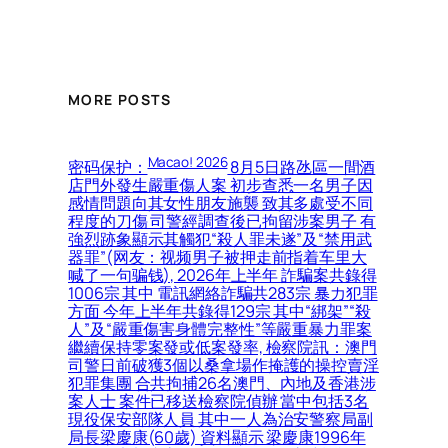
MORE POSTS
Macao! 2026
密码保护：
8月5日路氹區一間酒
店門外發生嚴重傷人案 初步查悉一名男子因
感情問題向其女性朋友施襲 致其多處受不同
程度的刀傷 司警經調查後已拘留涉案男子 有
強烈跡象顯示其觸犯“殺人罪未遂”及“禁用武
器罪”(网友：视频男子被押走前指着车里大
喊了一句骗钱), 2026年上半年 詐騙案共錄得
1006宗 其中 電訊網絡詐騙共283宗 暴力犯罪
方面 今年上半年共錄得129宗 其中“綁架”“殺
人”及“嚴重傷害身體完整性”等嚴重暴力罪案
繼續保持零案發或低案發率, 檢察院訊：澳門
司警日前破獲3個以桑拿場作掩護的操控賣淫
犯罪集團 合共拘捕26名澳門、內地及香港涉
案人士 案件已移送檢察院偵辦 當中包括3名
現役保安部隊人員 其中一人為治安警察局副
局長梁慶康(60歲) 資料顯示 梁慶康1996年