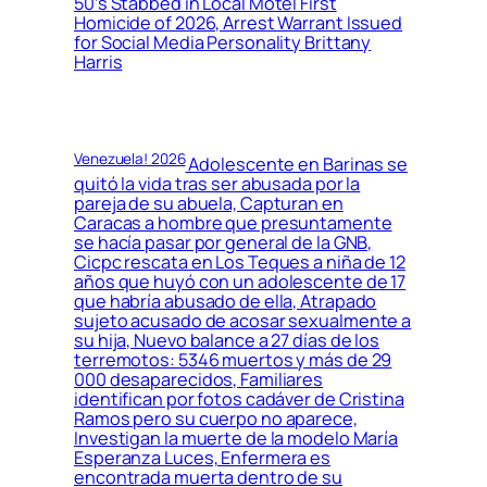
50’s Stabbed in Local Motel First
Homicide of 2026, Arrest Warrant Issued
for Social Media Personality Brittany
Harris
Venezuela! 2026
Adolescente en Barinas se
quitó la vida tras ser abusada por la
pareja de su abuela, Capturan en
Caracas a hombre que presuntamente
se hacía pasar por general de la GNB,
Cicpc rescata en Los Teques a niña de 12
años que huyó con un adolescente de 17
que habría abusado de ella, Atrapado
sujeto acusado de acosar sexualmente a
su hija, Nuevo balance a 27 días de los
terremotos: 5346 muertos y más de 29
000 desaparecidos, Familiares
identifican por fotos cadáver de Cristina
Ramos pero su cuerpo no aparece,
Investigan la muerte de la modelo María
Esperanza Luces, Enfermera es
encontrada muerta dentro de su