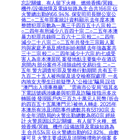
忘記關爐、有人留下火種、燃燒香燭/冥鏹、
機件/設備故障及電線短路為主 合共166宗 佔
火警總出勤的66.94%, 保安司司長辦公室公
佈二○二五年罪案統計資料顯示 去年度本澳
整體犯罪宗數為一萬三千四百五十八宗 較二
○二四年有所減少八百四十宗 二○二五年本澳
暴力犯罪共錄得二百六十二宗 較二○二四年
減少二十八宗 二○二五年共發生三宗殺人案
均與家庭矛盾及感情糾紛相關 去年強姦案共
三十二宗 較二○二四年減少十六宗 約七成受
害人為非本澳居民 案發地點主要集中在酒店
房間內 部分案件不排除由性交易衍生 二○二
五年 警方調查犯罪及警務行動期間 共有五千
九百二十五人被拘留及送交檢察院處理, 一名
內地女大學生日前疑墮入“公檢法”騙局 誤信
“澳門出入境事務廳”、“雲南市公安局”指其名
下電話號碼涉嫌參與犯罪及詐騙 按指示多次
轉賬後 發現賬戶內三百九十萬元人民幣(折合
約四百五十五萬澳門元)被他人轉走, 2025年
本澳所有涉及消防事件總數共有53190宗 去
年全年消防局的火警出勤總數為850宗 經統
計 火警原因以忘記關爐、有人留下火種、燃
燒香燭/冥鏹、機件/設備故障及電線短路為
主 合共534宗 佔火警總出勤的62.82%。由數
據可見 火警主要成因及須開喉撲救的個案 多