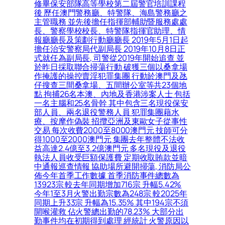
修畢保安部隊高等學校第二屆警官培訓課程
後 歷任澳門警務廳、特警隊、海島警務廳之
主管職務 並先後擔任指揮部輔助暨服務處處
長、警察學校校長、特警隊指揮官助理、情
報廳廳長及策劃行動廳廳長 2019年5月1日起
擔任治安警察局代副局長 2019年10月8日正
式就任為副局長, 司警從2019年開始追查 並
於昨日採取聯合掃蕩行動 破獲三個以桑拿場
作掩護的操控賣淫犯罪集團 行動於澳門及氹
仔搜查三間桑拿場、五間辦公室等共23個地
點 拘捕26名本澳、內地及香港涉案人士 包括
一名主腦和25名骨幹 其中包含三名現役保安
部人員、兩名退役警務人員 犯罪集團藉水
療、按摩作偽裝 招攬亞洲及東歐女子從事性
交易 每次收費2000至8000澳門元 技師可分
得1000至2000澳門元 集團去年整體不法收
益高達2.4億至3.2億澳門元 多名現役及退役
執法人員收受巨額保護費 定期收取賄款並暗
中通報巡查情報 協助場所避開掃蕩, 消防局公
佈今年首季工作數據 首季消防事件總數為
13923宗 較去年同期增加716宗 升幅5.42%
今年1至3月火警出勤宗數為248宗 較2025年
同期上升33宗 升幅為15.35% 其中194宗不須
開喉灌救 佔火警總出勤的78.23% 大部分出
勤事件均在初期得到處理 經統計 火警原因以