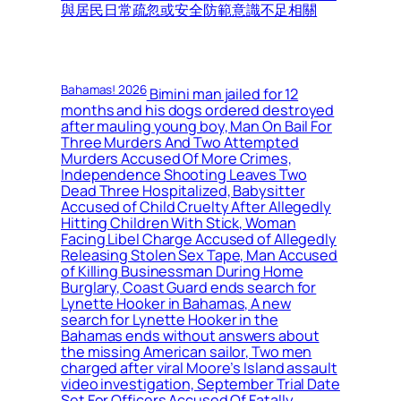
與居民日常疏忽或安全防範意識不足相關
Bahamas! 2026
Bimini man jailed for 12
months and his dogs ordered destroyed
after mauling young boy, Man On Bail For
Three Murders And Two Attempted
Murders Accused Of More Crimes,
Independence Shooting Leaves Two
Dead Three Hospitalized, Babysitter
Accused of Child Cruelty After Allegedly
Hitting Children With Stick, Woman
Facing Libel Charge Accused of Allegedly
Releasing Stolen Sex Tape, Man Accused
of Killing Businessman During Home
Burglary, Coast Guard ends search for
Lynette Hooker in Bahamas, A new
search for Lynette Hooker in the
Bahamas ends without answers about
the missing American sailor, Two men
charged after viral Moore’s Island assault
video investigation, September Trial Date
Set For Officers Accused Of Fatally