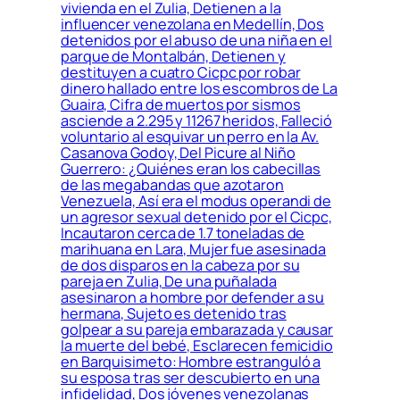
vivienda en el Zulia, Detienen a la
influencer venezolana en Medellín, Dos
detenidos por el abuso de una niña en el
parque de Montalbán, Detienen y
destituyen a cuatro Cicpc por robar
dinero hallado entre los escombros de La
Guaira, Cifra de muertos por sismos
asciende a 2.295 y 11267 heridos, Falleció
voluntario al esquivar un perro en la Av.
Casanova Godoy, Del Picure al Niño
Guerrero: ¿Quiénes eran los cabecillas
de las megabandas que azotaron
Venezuela, Así era el modus operandi de
un agresor sexual detenido por el Cicpc,
Incautaron cerca de 1.7 toneladas de
marihuana en Lara, Mujer fue asesinada
de dos disparos en la cabeza por su
pareja en Zulia, De una puñalada
asesinaron a hombre por defender a su
hermana, Sujeto es detenido tras
golpear a su pareja embarazada y causar
la muerte del bebé, Esclarecen femicidio
en Barquisimeto: Hombre estranguló a
su esposa tras ser descubierto en una
infidelidad, Dos jóvenes venezolanas