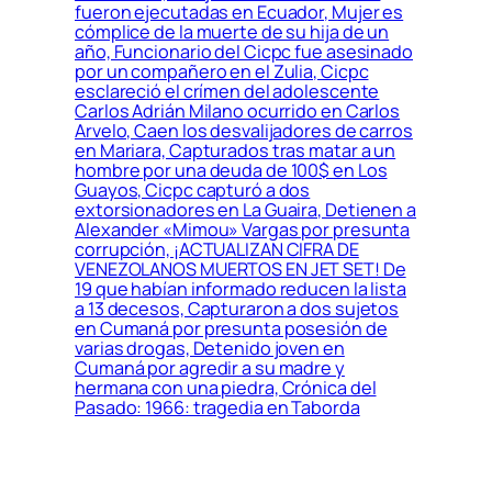
fueron ejecutadas en Ecuador, Mujer es
cómplice de la muerte de su hija de un
año, Funcionario del Cicpc fue asesinado
por un compañero en el Zulia, Cicpc
esclareció el crímen del adolescente
Carlos Adrián Milano ocurrido en Carlos
Arvelo, Caen los desvalijadores de carros
en Mariara, Capturados tras matar a un
hombre por una deuda de 100$ en Los
Guayos, Cicpc capturó a dos
extorsionadores en La Guaira, Detienen a
Alexander «Mimou» Vargas por presunta
corrupción, ¡ACTUALIZAN CIFRA DE
VENEZOLANOS MUERTOS EN JET SET! De
19 que habían informado reducen la lista
a 13 decesos, Capturaron a dos sujetos
en Cumaná por presunta posesión de
varias drogas, Detenido joven en
Cumaná por agredir a su madre y
hermana con una piedra, Crónica del
Pasado: 1966: tragedia en Taborda