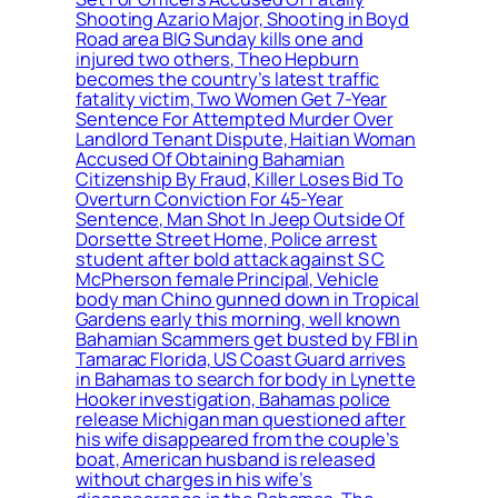
Shooting Azario Major, Shooting in Boyd
Road area BIG Sunday kills one and
injured two others, Theo Hepburn
becomes the country’s latest traffic
fatality victim, Two Women Get 7-Year
Sentence For Attempted Murder Over
Landlord Tenant Dispute, Haitian Woman
Accused Of Obtaining Bahamian
Citizenship By Fraud, Killer Loses Bid To
Overturn Conviction For 45-Year
Sentence, Man Shot In Jeep Outside Of
Dorsette Street Home, Police arrest
student after bold attack against S C
McPherson female Principal, Vehicle
body man Chino gunned down in Tropical
Gardens early this morning, well known
Bahamian Scammers get busted by FBI in
Tamarac Florida, US Coast Guard arrives
in Bahamas to search for body in Lynette
Hooker investigation, Bahamas police
release Michigan man questioned after
his wife disappeared from the couple’s
boat, American husband is released
without charges in his wife’s