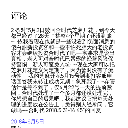
评论
2 条对“5月2日赎回合时代芝麻开花，到今天
都已经过了28天了整整4个星期了还没到账
······依我看现在也就是一些没看到负面消息的
傻白甜新投资客和一些不怕死胆大的老投资
客才会继续投资合时代了吧······实事求是说出
真相，老人可对合时代已暴露的经营风险保
持警惕，新人可避免入坑······现在大家可以把
芝麻开花定义为定期了，因为暂时没有了流
动性······我的芝麻开花5月15号到期打客服电
话回答我末转让成功无期！急死我了······存管
估计是等不到了，仅4月22号一天的提前赎
回，合时代处理了一个多月都还没处理完，
你想想自己的后果吧，我都建议它把每天处
理的进度放在公告上，免得别人经常问，它
敢吗······合时代 2018.5.31-14:45”的回复
2018年6月5日