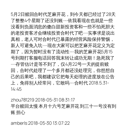
5月2日赎回合时代芝麻开花，到今天都已经过了28天
了整整4个星期了还没到账······依我看现在也就是一些
没看到负面消息的傻白甜新投资客和一些不怕死胆大
的老投资客才会继续投资合时代了吧······实事求是说出
真相，老人可对合时代已暴露的经营风险保持警惕，
新人可避免入坑······现在大家可以把芝麻开花定义为定
期了，因为暂时没有了流动性······我的芝麻开花5月15
号到期打客服电话回答我末转让成功无期！急死我了
······存管估计是等不到了，仅4月22号一天的提前赎
回，合时代处理了一个多月都还没处理完，你想想自
己的后果吧，我都建议它把每天处理的进度放在公告
上，免得别人经常问，它敢吗······合时代 2018.5.31-
14:45
zhou781219 2018-05-31 08:31:17
平台赎回太慢 本月十六号芝麻开花 到三十一号没有到
账 担心
amberls 2018-05-30 13:07:22