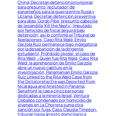
China, Decretan detención provisional
para presunto ‘reclutador’ de
panameños para la guerra entre Rusia y
Ucrania, Decretan detención preventiva
para alias ‘Gordo Pibe’ presunto cabecilla
de la pandilla ‘Kill the Nasty’, Imputado
por femicidio de fiscal seguirá bajo
detención; así lo confirmó el Tribunal de
Apelaciones, Caso Rita Wald: Emilio
Garzola Ruiz permanece bajo indagatoria
por la desaparición de la dirigente
estudiantil, Prohibido olvidar: el caso de
Rita Wald, ¿Quién fue Rita Wald, Caso Rita
Wald: la aprehensión de Emilio Garzola
abre un nuevo capítulo en la
investigación, Panamanian Emilio Garzola
Ruiz Linked to the Rita Wald Case from
the Dictatorship Era was Deported From
Nicaragua and Arrested in Panama,
Senafront le cae a cinco personas
dedicadas a la minería ilegal, Ventura
Ceballos condenado por homicidio de
jóvenes en La Chorrera suma otra
sanción por fuga, Caso Claudia Timpson:
tribunal niega arresto domiciliario a