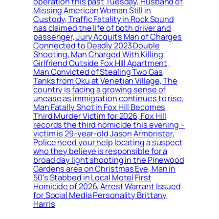
operation this past Tuesday, Husband of
Missing American Woman Still in
Custody, Traffic Fatality in Rock Sound
has claimed the life of both driver and
passenger, Jury Acquits Man of Charges
Connected to Deadly 2023 Double
Shooting, Man Charged With Killing
Girlfriend Outside Fox Hill Apartment,
Man Convicted of Stealing Two Gas
Tanks from Oku at Venetian Village, The
country is facing a growing sense of
unease as immigration continues to rise,
Man Fatally Shot in Fox Hill Becomes
Third Murder Victim for 2026, Fox Hill
records the third homicide this evening –
victim is 29-year-old Jason Armbrister,
Police need your help locating a suspect
who they believe is responsible for a
broad day light shooting in the Pinewood
Gardens area on Christmas Eve, Man in
50’s Stabbed in Local Motel First
Homicide of 2026, Arrest Warrant Issued
for Social Media Personality Brittany
Harris