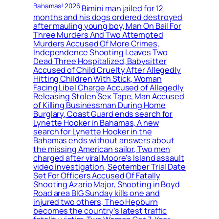
Bahamas! 2026
Bimini man jailed for 12
months and his dogs ordered destroyed
after mauling young boy, Man On Bail For
Three Murders And Two Attempted
Murders Accused Of More Crimes,
Independence Shooting Leaves Two
Dead Three Hospitalized, Babysitter
Accused of Child Cruelty After Allegedly
Hitting Children With Stick, Woman
Facing Libel Charge Accused of Allegedly
Releasing Stolen Sex Tape, Man Accused
of Killing Businessman During Home
Burglary, Coast Guard ends search for
Lynette Hooker in Bahamas, A new
search for Lynette Hooker in the
Bahamas ends without answers about
the missing American sailor, Two men
charged after viral Moore’s Island assault
video investigation, September Trial Date
Set For Officers Accused Of Fatally
Shooting Azario Major, Shooting in Boyd
Road area BIG Sunday kills one and
injured two others, Theo Hepburn
becomes the country’s latest traffic