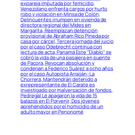
expareja imputada por femicidio,
Venezolano enfrenta cargos por hurto
robo y violación en Minsa de Colón,
Delincuentes irrumpen en vivienda de
directora regional del Mides en
Margarita, Reemplazan detención
provisional de Abraham Rico Pineda por
casa por cárcel, Tercera jornada del juicio
por el caso Odebrecht continúa con
lectura de acta, Panamá Este ”Diablo” se
cobró la vida de una pasajera en puente
de Pacora, Revocan absolución y
condenan a Federico Suárez a ocho años
por el caso Autopista Arraiján–La
Chorrera, Mantendrán detenido a
exrepresentante de El Carate es
investigado por malversación de fondos,
Pedregal Le apagaron la vida de 15
balazos en El Porvenir, Dos jóvenes
aprehendidos por el homicidio de un
adulto mayor en Penonomé