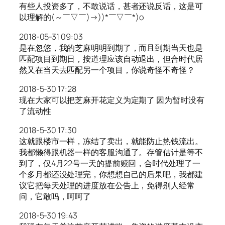
有些人投资多了，不敢说话，甚者还说反话，这是可
以理解的(～￣▽￣)→))*￣▽￣*)o
2018-05-31 09:03
是在忽悠，我的芝麻明明到期了，而且到期当天也是
匹配项目到期日，按道理应该自动退出，但合时代居
然又在当天去匹配另一个项目，你说奇怪不奇怪？
2018-5-30 17:28
现在大家可以把芝麻开花定义为定期了 因为暂时没有
了流动性
2018-5-30 17:30
这就跟楼市一样，冻结了卖出，就能防止热钱流出。
我都懒得跟机器一样的客服沟通了。存管估计是等不
到了，仅4月22号一天的提前赎回，合时代处理了一
个多月都还没处理完，你想想自己的后果吧，我都建
议它把每天处理的进度放在公告上，免得别人经常
问，它敢吗，呵呵了
2018-5-30 19:43