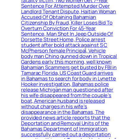
fatality victim, Two Women Get 7-Year
Sentence For Attempted Murder Over
Landlord Tenant Dispute, Haitian Woman
Accused Of Obtaining Bahamian
Citizenship By Fraud, Killer Loses Bid To
Overturn Conviction For 45-Year
Sentence, Man Shot In Jeep Outside Of
Dorsette Street Home, Police arrest
student after bold attack against S C
McPherson female Principal, Vehicle
body man Chino gunned down in Tropical
Gardens early this morning, well known
Bahamian Scammers get busted by FBI in
Tamarac Florida, US Coast Guard arrives
in Bahamas to search for body in Lynette
Hooker investigation, Bahamas police
release Michigan man questioned after
his wife disappeared from the couple’s
boat, American husband is released
without charges in his wife’s
disappearance in the Bahamas, The
provided news article reports that the
Deportation and Removal Units of the
Bahamas Department of Immigration
successfully carried out a deportation