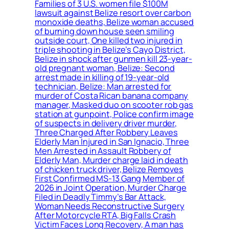
Families of 3 U.S. women file $100M
lawsuit against Belize resort over carbon
monoxide deaths, Belize woman accused
of burning down house seen smiling
outside court, One killed two injured in
triple shooting in Belize’s Cayo District,
Belize in shock after gunmen kill 23-year-
old pregnant woman, Belize: Second
arrest made in killing of 19-year-old
technician, Belize: Man arrested for
murder of Costa Rican banana company
manager, Masked duo on scooter rob gas
station at gunpoint, Police confirm image
of suspects in delivery driver murder,
Three Charged After Robbery Leaves
Elderly Man Injured in San Ignacio, Three
Men Arrested in Assault Robbery of
Elderly Man, Murder charge laid in death
of chicken truck driver, Belize Removes
First Confirmed MS-13 Gang Member of
2026 in Joint Operation, Murder Charge
Filed in Deadly Timmy’s Bar Attack,
Woman Needs Reconstructive Surgery
After Motorcycle RTA, Big Falls Crash
Victim Faces Long Recovery, A man has