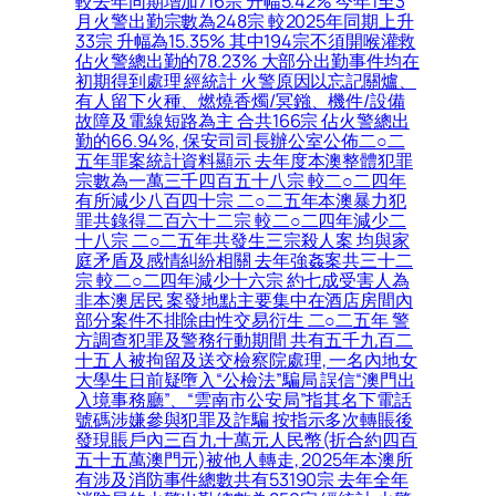
較去年同期增加716宗 升幅5.42% 今年1至3
月火警出勤宗數為248宗 較2025年同期上升
33宗 升幅為15.35% 其中194宗不須開喉灌救
佔火警總出勤的78.23% 大部分出勤事件均在
初期得到處理 經統計 火警原因以忘記關爐、
有人留下火種、燃燒香燭/冥鏹、機件/設備
故障及電線短路為主 合共166宗 佔火警總出
勤的66.94%, 保安司司長辦公室公佈二○二
五年罪案統計資料顯示 去年度本澳整體犯罪
宗數為一萬三千四百五十八宗 較二○二四年
有所減少八百四十宗 二○二五年本澳暴力犯
罪共錄得二百六十二宗 較二○二四年減少二
十八宗 二○二五年共發生三宗殺人案 均與家
庭矛盾及感情糾紛相關 去年強姦案共三十二
宗 較二○二四年減少十六宗 約七成受害人為
非本澳居民 案發地點主要集中在酒店房間內
部分案件不排除由性交易衍生 二○二五年 警
方調查犯罪及警務行動期間 共有五千九百二
十五人被拘留及送交檢察院處理, 一名內地女
大學生日前疑墮入“公檢法”騙局 誤信“澳門出
入境事務廳”、“雲南市公安局”指其名下電話
號碼涉嫌參與犯罪及詐騙 按指示多次轉賬後
發現賬戶內三百九十萬元人民幣(折合約四百
五十五萬澳門元)被他人轉走, 2025年本澳所
有涉及消防事件總數共有53190宗 去年全年