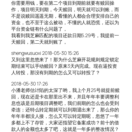
你需要用钱，要在第二个项目到期前就要有赎回操
作，项目明天到期，今天赎回，明天就可以到账，而
不是说赎回遥遥无期，看懂的人都会合理安排自己的
资金，也不至于这么被动，不懂的人就恐慌，还以为
平台资金链有什么问题了，
我看到我芝麻匹配的项目还款日期5.29号，我提前一
天赎回，第二天就到账了，
shengwusuoxi 2018-05-30 15:26
又到这里忽悠来了！那为什么芝麻开花规则规定锁定
期结束可以手动赎回？原来3天内完成。现在逼投资
人转投，那没有到期的怎么又可以转投了？
2018-05-30 17:26
小潘老师估计陷的太深了哟，我上个月25号就提前赎
回，现在还是卡在那里出不来，并且年年丰要调整利
息也该是后期项目调整吧，我们前期的怎么也会受到
牵连；还特么转定期就可以到期退出来了，那么你的
年年丰都没人接，怎么又可以转定期呢，忽悠了一年
多都上不了存管，大家还指望它备案成功？前十的借
款人的金额也太多了吧，这就是一年多的整改情况？