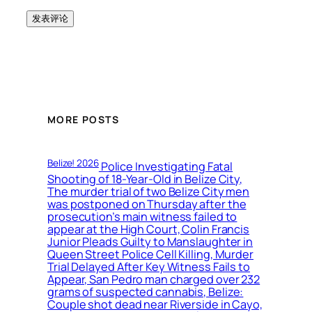
MORE POSTS
Belize! 2026
Police Investigating Fatal
Shooting of 18-Year-Old in Belize City,
The murder trial of two Belize City men
was postponed on Thursday after the
prosecution’s main witness failed to
appear at the High Court, Colin Francis
Junior Pleads Guilty to Manslaughter in
Queen Street Police Cell Killing, Murder
Trial Delayed After Key Witness Fails to
Appear, San Pedro man charged over 232
grams of suspected cannabis, Belize:
Couple shot dead near Riverside in Cayo,