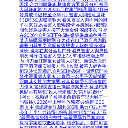
現場 合力制服嫌犯 根據多方調查及分析 被害
人與嫌犯於2025年5月在澳門相識 同年7月份
發展成情侶 惟至今年7月 被害人開始疏遠嫌
犯 嫌犯在案發前數天 看見被害人與不同的男
子往來 認為被害人欺騙感情 亦感到在相戀期
間曾經為被害人投下大量金錢 深感不忿 於是
在2026年8月5日下午3時 嫌犯乘車前往氹仔
某店舖購買兩把𠝹刀 之後在自己酒店房內取
得餐刀與餐叉 意圖殺害被害人報復 當晚8時
50分 嫌犯在案發酒店門外 看見被害人與男性
朋友同行 在被害人登上7人車後趁機衝上車
內 持刀瘋狂襲擊女被害人頭部、頸部及面部
直至酒店保安制服方停止攻擊 被害人經過手
術現時情況穩定, 8月5日路氹區一間酒店門外
發生嚴重傷人案 初步查悉一名男子因感情問
題向其女性朋友施襲 致其多處受不同程度的
刀傷 司警經調查後已拘留涉案男子 有強烈跡
象顯示其觸犯“殺人罪未遂”及“禁用武器罪”
(网友：视频男子被押走前指着车里大喊了一
句骗钱), 2026年上半年 詐騙案共錄得1006
宗 其中 電訊網絡詐騙共283宗 暴力犯罪方面
今年上半年共錄得129宗 其中“綁架”“殺人”及
“嚴重傷害身體完整性”等嚴重暴力罪案繼續
保持零案發或低案發率, 檢察院訊：澳門司警
日前破獲3個以桑拿場作掩護的操控賣淫犯罪