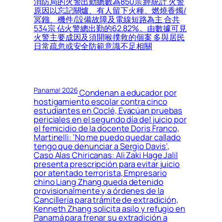
消防局的火警出勤總數為850宗 經統計 火警
原因以忘記關爐、有人留下火種、燃燒香燭/
冥鏹、機件/設備故障及電線短路為主 合共
534宗 佔火警總出勤的62.82%。由數據可見
火警主要成因及須開喉撲救的個案 多與居民
日常疏忽或安全防範意識不足相關
Panama! 2026
Condenan a educador por
hostigamiento escolar contra cinco
estudiantes en Coclé, Evacúan pruebas
periciales en el segundo día del juicio por
el femicidio de la docente Doris Franco,
Martinelli: ‘No me puedo quedar callado
tengo que denunciar a Sergio Davis’,
Caso Alas Chiricanas: Ali Zaki Hage Jalil
presenta prescripción para evitar juicio
por atentado terrorista, Empresario
chino Liang Zhang queda detenido
provisionalmente y a órdenes de la
Cancillería para trámite de extradición,
Kenneth Zhang solicita asilo y refugio en
Panamá para frenar su extradición a