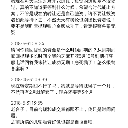
我现在每天关注芝麻开花进账，集资的进度基本没变
过。真的不知道要等到什么时候，希望合时代能出方
案，不管是现在的转让还是自己垫资，请不要让投资
者如此等待下去，不然天天有舆论也别怪投资者说！
要不是我昨天提现账户余额成功了，肯定报警备案无
疑
2018-5-31 09:24
请问你赎回提现的资金是什么时候到期的？从到期到
赎回提现多长时间？我的芝麻开花5月15号到期打客
服电话回答我末转让成功无期！急死我了！怎么报警
备案啊？
2018-05-31 09:39
现在转定期也不行了吗，我就是等待耽误了一个月，
不然再有2月就解套了，现在还要等3个月
2018-5-31 13:55
老台子，目前合规和成交量都跟不上，倒只是时间问
题。
之前所谓的几轮融资好像也都是自拉自唱。