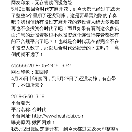
网友印象：无存管赎回慢危险
5月2日赎回合时代芝麻开花，到今天都已经过了28天
了整整4个星期了还没到账，这是要暴雷跑路的节奏
吧？我相信所有投过芝麻开花的老投资人绝大多数都
再也不会投资合时代了吧！而且如果有看到这么多负
面消息的新投资客也不敢投资这个连银行存管都没有
的不合规平台了吧？！也就是合时代现在都完全不在
乎投资人数了，那以后合时代还经营的下去吗？！离
倒闭就不远了！
sgc666 2018-05-28 15:13:52
网友印象：赎回慢
4月25日申请赎回，到5月28日了还没动静，有点晕
了，不知所云？
2018-5-30 13:19
平台曝光
平台名称: 合时代
平台网址: http://www.heshidai.com
曝光原因: 赎回困难！
我5月2日赎回芝麻开花，到今天都过去28天即整整4