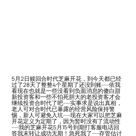
5月2日赎回合时代芝麻开花，到今天都已经
过了28天了整整4个星期了还没到账······依我
看现在也就是一些没看到负面消息的傻白甜
新投资客和一些不怕死胆大的老投资客才会
继续投资合时代了吧······实事求是说出真相，
老人可对合时代已暴露的经营风险保持警
惕，新人可避免入坑······现在大家可以把芝麻
开花定义为定期了，因为暂时没有了流动性
······我的芝麻开花5月15号到期打客服电话回
答我末转让成功无期！急死我了······存管估计