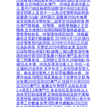
集團 合共拘捕26名澳門、內地及香港涉案人
士 案件已移送檢察院偵辦 當中包括3名現役
保安部隊人員 其中一人為治安警察局副局長
梁慶康(60歲) 資料顯示 梁慶康1996年修畢
保安部隊高等學校第二屆警官培訓課程後 歷
任澳門警務廳、特警隊、海島警務廳之主管
職務 並先後擔任指揮部輔助暨服務處處長、
警察學校校長、特警隊指揮官助理、情報廳
廳長及策劃行動廳廳長 2019年5月1日起擔任
治安警察局代副局長 2019年10月8日正式就
任為副局長, 司警從2019年開始追查 並於昨
日採取聯合掃蕩行動 破獲三個以桑拿場作掩
護的操控賣淫犯罪集團 行動於澳門及氹仔搜
查三間桑拿場、五間辦公室等共23個地點 拘
捕26名本澳、內地及香港涉案人士 包括一名
主腦和25名骨幹 其中包含三名現役保安部人
員、兩名退役警務人員 犯罪集團藉水療、按
摩作偽裝 招攬亞洲及東歐女子從事性交易 每
次收費2000至8000澳門元 技師可分得1000
至2000澳門元 集團去年整體不法收益高達
2.4億至3.2億澳門元 多名現役及退役執法人
員收受巨額保護費 定期收取賄款並暗中通報
巡查情報 協助場所避開掃蕩, 消防局公佈今年
首季工作數據 首季消防事件總數為13923宗