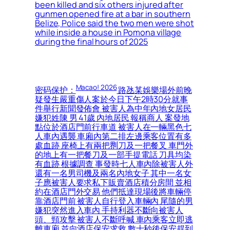
been killed and six others injured after
gunmen opened fire at a bar in southern
Belize, Police said the two men were shot
while inside a house in Pomona village
during the final hours of 2025
Macao! 2026
密码保护：
路氹某娛樂場外前晚
疑發生嚴重傷人案於今日下午2時30分就事
件舉行新聞發佈會 被害人為中年內地女居民
嫌犯姓陳 男 41歲 內地居民 報稱商人 案發地
點位於酒店門前行車道 被害人在一輛黑色七
人車內遇襲 車廂內第二排左邊乘客位置有多
處血跡 座椅上有兩把𠝹刀及一把餐叉 車門外
的地上有一把餐刀及一部手提電話 刀具均染
有血跡 根據調查 事發時七人車內除被害人外
還有一名男司機及兩名內地女子 其中一名女
子應被害人要求私下販賣酒店積分房間 並相
約在酒店門外交易 他們抵達現場後將車輛停
靠酒店門前 被害人自行登入車輛內 尾隨的男
嫌犯突然進入車內 手持利器不斷向被害人
頭、頸攻擊 被害人不斷呼喊 車內乘客立即逃
離車廂 並向酒店保安求救 數十秒後保安趕到