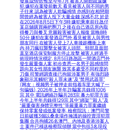
發展成情侶 惟至今年7月 被害人開始疏遠嫌
犯 嫌犯在案發前數天 看見被害人與不同的男
子往來 認為被害人欺騙感情 亦感到在相戀期
間曾經為被害人投下大量金錢 深感不忿 於是
在2026年8月5日下午3時 嫌犯乘車前往氹仔
某店舖購買兩把𠝹刀 之後在自己酒店房內取
得餐刀與餐叉 意圖殺害被害人報復 當晚8時
50分 嫌犯在案發酒店門外 看見被害人與男性
朋友同行 在被害人登上7人車後趁機衝上車
內 持刀瘋狂襲擊女被害人頭部、頸部及面部
直至酒店保安制服方停止攻擊 被害人經過手
術現時情況穩定, 8月5日路氹區一間酒店門外
發生嚴重傷人案 初步查悉一名男子因感情問
題向其女性朋友施襲 致其多處受不同程度的
刀傷 司警經調查後已拘留涉案男子 有強烈跡
象顯示其觸犯“殺人罪未遂”及“禁用武器罪”
(网友：视频男子被押走前指着车里大喊了一
句骗钱), 2026年上半年 詐騙案共錄得1006
宗 其中 電訊網絡詐騙共283宗 暴力犯罪方面
今年上半年共錄得129宗 其中“綁架”“殺人”及
“嚴重傷害身體完整性”等嚴重暴力罪案繼續
保持零案發或低案發率, 檢察院訊：澳門司警
日前破獲3個以桑拿場作掩護的操控賣淫犯罪
集團 合共拘捕26名澳門、內地及香港涉案人
士 案件已移送檢察院偵辦 當中包括3名現役