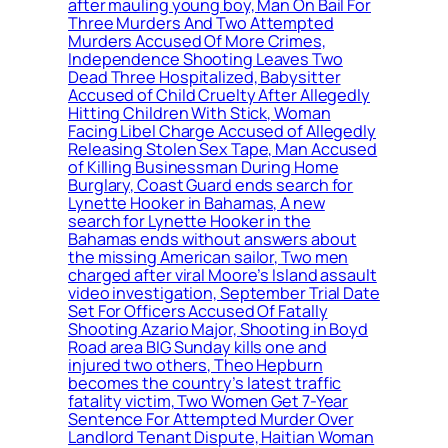
after mauling young boy, Man On Bail For
Three Murders And Two Attempted
Murders Accused Of More Crimes,
Independence Shooting Leaves Two
Dead Three Hospitalized, Babysitter
Accused of Child Cruelty After Allegedly
Hitting Children With Stick, Woman
Facing Libel Charge Accused of Allegedly
Releasing Stolen Sex Tape, Man Accused
of Killing Businessman During Home
Burglary, Coast Guard ends search for
Lynette Hooker in Bahamas, A new
search for Lynette Hooker in the
Bahamas ends without answers about
the missing American sailor, Two men
charged after viral Moore’s Island assault
video investigation, September Trial Date
Set For Officers Accused Of Fatally
Shooting Azario Major, Shooting in Boyd
Road area BIG Sunday kills one and
injured two others, Theo Hepburn
becomes the country’s latest traffic
fatality victim, Two Women Get 7-Year
Sentence For Attempted Murder Over
Landlord Tenant Dispute, Haitian Woman