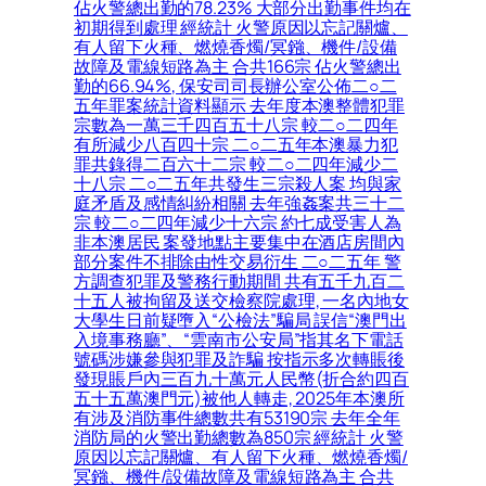
佔火警總出勤的78.23% 大部分出勤事件均在
初期得到處理 經統計 火警原因以忘記關爐、
有人留下火種、燃燒香燭/冥鏹、機件/設備
故障及電線短路為主 合共166宗 佔火警總出
勤的66.94%, 保安司司長辦公室公佈二○二
五年罪案統計資料顯示 去年度本澳整體犯罪
宗數為一萬三千四百五十八宗 較二○二四年
有所減少八百四十宗 二○二五年本澳暴力犯
罪共錄得二百六十二宗 較二○二四年減少二
十八宗 二○二五年共發生三宗殺人案 均與家
庭矛盾及感情糾紛相關 去年強姦案共三十二
宗 較二○二四年減少十六宗 約七成受害人為
非本澳居民 案發地點主要集中在酒店房間內
部分案件不排除由性交易衍生 二○二五年 警
方調查犯罪及警務行動期間 共有五千九百二
十五人被拘留及送交檢察院處理, 一名內地女
大學生日前疑墮入“公檢法”騙局 誤信“澳門出
入境事務廳”、“雲南市公安局”指其名下電話
號碼涉嫌參與犯罪及詐騙 按指示多次轉賬後
發現賬戶內三百九十萬元人民幣(折合約四百
五十五萬澳門元)被他人轉走, 2025年本澳所
有涉及消防事件總數共有53190宗 去年全年
消防局的火警出勤總數為850宗 經統計 火警
原因以忘記關爐、有人留下火種、燃燒香燭/
冥鏹、機件/設備故障及電線短路為主 合共