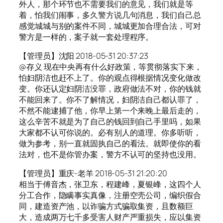
外人，那个环节也不需要我们的意见，我们就是等
着，怕我们闹事，多久警方说几句消息，我们自己总
感觉城城与别的案件不同，城城更加合理合法，可对
警方是一样的，案子就一套处理程序。
【管理员】沈阳 2018-05-31 20:37:23
@存义 现在中央再有什么好政策，等贯彻落实下来，
怕妇阴洁也赶不上了。你的观点得根据情况变化做改
变。你还认定妇阴洁没罪，政府做法不对，你的钱就
不能回来了。你不了解情况，妇阴洁自己都认罪了，
不然不能逮捕了他，你早上第一个来晚上最后走的，
这么辛苦不就是为了自己的钱回到自己手里吗，如果
大家都不认可你说的。必有别人的道理。你多听听，
做为参考，别一直就固执自己的看法。就即使你的看
法对，也不是你管办案，警方不认可的坚持也没用。
【管理员】重庆-老羊 2018-05-31 21:20:20
相当于傅音杰，张卫东，程建峰，夏银峰，这四个人
分工合作，隐瞒事实真像，注册空壳公司，编织假合
同，建造资产池，以诈骗方式骗取集资，且数额巨
大，造成两万七千多受害人财产严重损失，应以集资