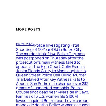
MORE POSTS
Belize! 2026
Police Investigating Fatal
Shooting of 18-Year-Old in Belize City,
The murder trial of two Belize City men
was postponed on Thursday after the
prosecution’s main witness failed to
appear at the High Court, Colin Francis
Junior Pleads Guilty to Manslaughter in
Queen Street Police Cell Killing, Murder
Trial Delayed After Key Witness Fails to
Appear, San Pedro man charged over 232
grams of suspected cannabis, Belize:
Couple shot dead near Riverside in Cayo,
Families of 3 U.S. women file $100M
lawsuit against Belize resort over carbon
monoxide deaths, Belize woman accused