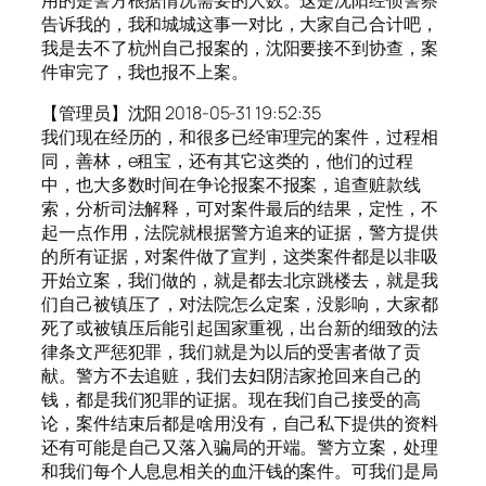
告诉我的，我和城城这事一对比，大家自己合计吧，
我是去不了杭州自己报案的，沈阳要接不到协查，案
件审完了，我也报不上案。
【管理员】沈阳 2018-05-31 19:52:35
我们现在经历的，和很多已经审理完的案件，过程相
同，善林，e租宝，还有其它这类的，他们的过程
中，也大多数时间在争论报案不报案，追查赃款线
索，分析司法解释，可对案件最后的结果，定性，不
起一点作用，法院就根据警方追来的证据，警方提供
的所有证据，对案件做了宣判，这类案件都是以非吸
开始立案，我们做的，就是都去北京跳楼去，就是我
们自己被镇压了，对法院怎么定案，没影响，大家都
死了或被镇压后能引起国家重视，出台新的细致的法
律条文严惩犯罪，我们就是为以后的受害者做了贡
献。警方不去追赃，我们去妇阴洁家抢回来自己的
钱，都是我们犯罪的证据。现在我们自己接受的高
论，案件结束后都是啥用没有，自己私下提供的资料
还有可能是自己又落入骗局的开端。警方立案，处理
和我们每个人息息相关的血汗钱的案件。可我们是局