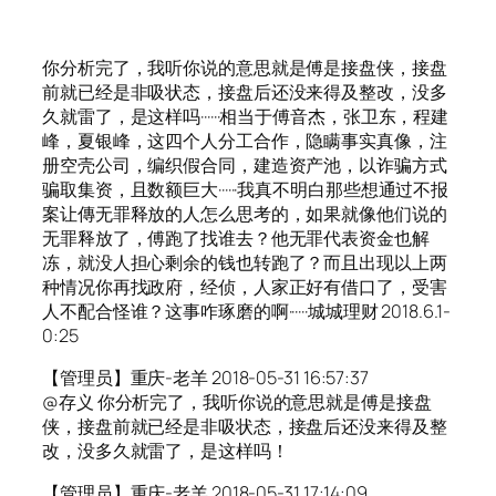
你分析完了，我听你说的意思就是傅是接盘侠，接盘
前就已经是非吸状态，接盘后还没来得及整改，没多
久就雷了，是这样吗······相当于傅音杰，张卫东，程建
峰，夏银峰，这四个人分工合作，隐瞒事实真像，注
册空壳公司，编织假合同，建造资产池，以诈骗方式
骗取集资，且数额巨大······我真不明白那些想通过不报
案让傳无罪释放的人怎么思考的，如果就像他们说的
无罪释放了，傅跑了找谁去？他无罪代表资金也解
冻，就没人担心剩余的钱也转跑了？而且出现以上两
种情况你再找政府，经侦，人家正好有借口了，受害
人不配合怪谁？这事咋琢磨的啊······城城理财 2018.6.1-
0:25
【管理员】重庆-老羊 2018-05-31 16:57:37
@存义 你分析完了，我听你说的意思就是傅是接盘
侠，接盘前就已经是非吸状态，接盘后还没来得及整
改，没多久就雷了，是这样吗！
【管理员】重庆-老羊 2018-05-31 17:14:09