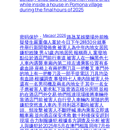
while inside a house in Pomona village
during the final hours of 2025
Macao! 2026
密码保护：
路氹某娛樂場外前晚
疑發生嚴重傷人案於今日下午2時30分就事
件舉行新聞發佈會 被害人為中年內地女居民
嫌犯姓陳 男 41歲 內地居民 報稱商人 案發地
點位於酒店門前行車道 被害人在一輛黑色七
人車內遇襲 車廂內第二排左邊乘客位置有多
處血跡 座椅上有兩把𠝹刀及一把餐叉 車門外
的地上有一把餐刀及一部手提電話 刀具均染
有血跡 根據調查 事發時七人車內除被害人外
還有一名男司機及兩名內地女子 其中一名女
子應被害人要求私下販賣酒店積分房間 並相
約在酒店門外交易 他們抵達現場後將車輛停
靠酒店門前 被害人自行登入車輛內 尾隨的男
嫌犯突然進入車內 手持利器不斷向被害人
頭、頸攻擊 被害人不斷呼喊 車內乘客立即逃
離車廂 並向酒店保安求救 數十秒後保安趕到
現場 合力制服嫌犯 根據多方調查及分析 被害
人與嫌犯於2025年5月在澳門相識 同年7月份