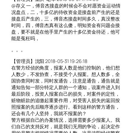
@存义 一，傅音杰接盘的时候会不会对愿资金运动情
况盘点，二，十多亿的待收资金是接盘前产生的还是
接盘后产生的，三，傅音杰接盘时间多久，真没整改
时间，四，傅音杰真有这么傻，明知资金有问题会接
盘，要不就是在他手里产生的十多亿资金待还，他可
能是寃枉吗，
。。。
【管理员】沈阳 2018-05-31 19:26:18
在警方经侦的角度，报案人数是他们控制的，他们想
人数少，不发协查，不接受个人报案。想人数多，全
国协查同时发，同时发通告，注意是通告，通告就是
通知告知一部分特定人群的一个通知，说案件进入到
最后阶段，投资人报案自己的损失，对案件的定性，
赃物赃款的追缴起重要作用，对受害人损失的返回按
照报案的先后顺序逐步进行。看到这样的警方通告，
还会有几个人坚持，我就不报案的？
警方根据自己的办案情况，选择需要多少报案人。我
们自己的支持反对，就是我们无用的争论，起决定作
用的是警方根据情况需要的人数。这是沈阳经侦警察