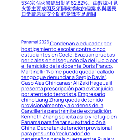
534宗 佔火警總出勤的62.82%。由數據可見
火警主要成因及須開喉撲救的個案 多與居民
日常疏忽或安全防範意識不足相關
Panama! 2026
Condenan a educador por
hostigamiento escolar contra cinco
estudiantes en Coclé, Evacúan pruebas
periciales en el segundo día del juicio por
el femicidio de la docente Doris Franco,
Martinelli: ‘No me puedo quedar callado
tengo que denunciar a Sergio Davis’,
Caso Alas Chiricanas: Ali Zaki Hage Jalil
presenta prescripción para evitar juicio
por atentado terrorista, Empresario
chino Liang Zhang queda detenido
provisionalmente y a órdenes de la
Cancillería para trámite de extradición,
Kenneth Zhang solicita asilo y refugio en
Panamá para frenar su extradición a
China, Decretan detención provisional
para presunto ‘reclutador’ de
panameños para la guerra entre Rusia y