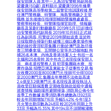
保安部隊人員 其中一人為治安警察局副局長
梁慶康(60歲) 資料顯示 梁慶康1996年修畢
保安部隊高等學校第二屆警官培訓課程後 歷
任澳門警務廳、特警隊、海島警務廳之主管
職務 並先後擔任指揮部輔助暨服務處處長、
警察學校校長、特警隊指揮官助理、情報廳
廳長及策劃行動廳廳長 2019年5月1日起擔任
治安警察局代副局長 2019年10月8日正式就
任為副局長, 司警從2019年開始追查 並於昨
日採取聯合掃蕩行動 破獲三個以桑拿場作掩
護的操控賣淫犯罪集團 行動於澳門及氹仔搜
查三間桑拿場、五間辦公室等共23個地點 拘
捕26名本澳、內地及香港涉案人士 包括一名
主腦和25名骨幹 其中包含三名現役保安部人
員、兩名退役警務人員 犯罪集團藉水療、按
摩作偽裝 招攬亞洲及東歐女子從事性交易 每
次收費2000至8000澳門元 技師可分得1000
至2000澳門元 集團去年整體不法收益高達
2.4億至3.2億澳門元 多名現役及退役執法人
員收受巨額保護費 定期收取賄款並暗中通報
巡查情報 協助場所避開掃蕩, 消防局公佈今年
首季工作數據 首季消防事件總數為13923宗
較去年同期增加716宗 升幅5.42% 今年1至3
月火警出勤宗數為248宗 較2025年同期上升
33宗 升幅為15.35% 其中194宗不須開喉灌救