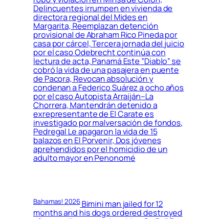
Delincuentes irrumpen en vivienda de
directora regional del Mides en
Margarita, Reemplazan detención
provisional de Abraham Rico Pineda por
casa por cárcel, Tercera jornada del juicio
por el caso Odebrecht continúa con
lectura de acta, Panamá Este ”Diablo” se
cobró la vida de una pasajera en puente
de Pacora, Revocan absolución y
condenan a Federico Suárez a ocho años
por el caso Autopista Arraiján–La
Chorrera, Mantendrán detenido a
exrepresentante de El Carate es
investigado por malversación de fondos,
Pedregal Le apagaron la vida de 15
balazos en El Porvenir, Dos jóvenes
aprehendidos por el homicidio de un
adulto mayor en Penonomé
Bahamas! 2026
Bimini man jailed for 12
months and his dogs ordered destroyed