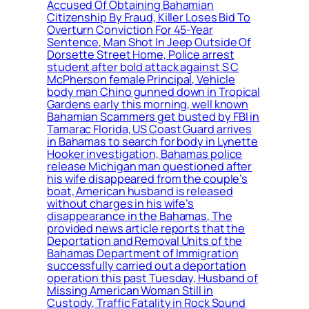
Accused Of Obtaining Bahamian
Citizenship By Fraud, Killer Loses Bid To
Overturn Conviction For 45-Year
Sentence, Man Shot In Jeep Outside Of
Dorsette Street Home, Police arrest
student after bold attack against S C
McPherson female Principal, Vehicle
body man Chino gunned down in Tropical
Gardens early this morning, well known
Bahamian Scammers get busted by FBI in
Tamarac Florida, US Coast Guard arrives
in Bahamas to search for body in Lynette
Hooker investigation, Bahamas police
release Michigan man questioned after
his wife disappeared from the couple’s
boat, American husband is released
without charges in his wife’s
disappearance in the Bahamas, The
provided news article reports that the
Deportation and Removal Units of the
Bahamas Department of Immigration
successfully carried out a deportation
operation this past Tuesday, Husband of
Missing American Woman Still in
Custody, Traffic Fatality in Rock Sound