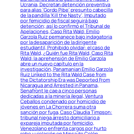
Ucrania, Decretan detención preventiva
para alias ‘Gordo Pibe’ presunto cabecilla
de la pandilla ‘Kill the Nasty’, Imputado
por femicidio de fiscal seguirá bajo
detención; así lo confirmó el Tribunal de
Apelaciones, Caso Rita Wald: Emilio
Garzola Ruiz permanece bajo indagatoria
por la desaparición de la dirigente
estudiantil, Prohibido olvidar: el caso de
Rita Wald, ¿Quién fue Rita Wald, Caso Rita
Wald: la aprehensión de Emilio Garzola
abre un nuevo capítulo en la
investigación, Panamanian Emilio Garzola
Ruiz Linked to the Rita Wald Case from
the Dictatorship Era was Deported From
Nicaragua and Arrested in Panama,
Senafront le cae a cinco personas
dedicadas a la minería ilegal, Ventura
Ceballos condenado por homicidio de
jóvenes en La Chorrera suma otra
sanción por fuga, Caso Claudia Timpson:
tribunal niega arresto domiciliario a
expareja imputada por femicidio,
Venezolano enfrenta cargos por hurto
robo y violación en Minsa de Colón,