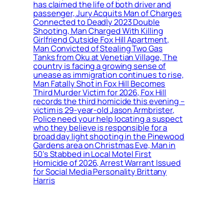
has claimed the life of both driver and
passenger, Jury Acquits Man of Charges
Connected to Deadly 2023 Double
Shooting, Man Charged With Killing
Girlfriend Outside Fox Hill Apartment,
Man Convicted of Stealing Two Gas
Tanks from Oku at Venetian Village, The
country is facing a growing sense of
unease as immigration continues to rise,
Man Fatally Shot in Fox Hill Becomes
Third Murder Victim for 2026, Fox Hill
records the third homicide this evening –
victim is 29-year-old Jason Armbrister,
Police need your help locating a suspect
who they believe is responsible for a
broad day light shooting in the Pinewood
Gardens area on Christmas Eve, Man in
50’s Stabbed in Local Motel First
Homicide of 2026, Arrest Warrant Issued
for Social Media Personality Brittany
Harris