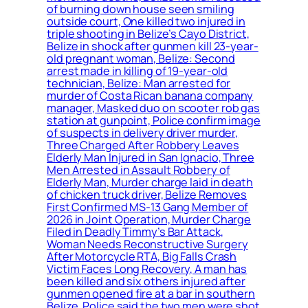
of burning down house seen smiling
outside court, One killed two injured in
triple shooting in Belize’s Cayo District,
Belize in shock after gunmen kill 23-year-
old pregnant woman, Belize: Second
arrest made in killing of 19-year-old
technician, Belize: Man arrested for
murder of Costa Rican banana company
manager, Masked duo on scooter rob gas
station at gunpoint, Police confirm image
of suspects in delivery driver murder,
Three Charged After Robbery Leaves
Elderly Man Injured in San Ignacio, Three
Men Arrested in Assault Robbery of
Elderly Man, Murder charge laid in death
of chicken truck driver, Belize Removes
First Confirmed MS-13 Gang Member of
2026 in Joint Operation, Murder Charge
Filed in Deadly Timmy’s Bar Attack,
Woman Needs Reconstructive Surgery
After Motorcycle RTA, Big Falls Crash
Victim Faces Long Recovery, A man has
been killed and six others injured after
gunmen opened fire at a bar in southern
Belize, Police said the two men were shot