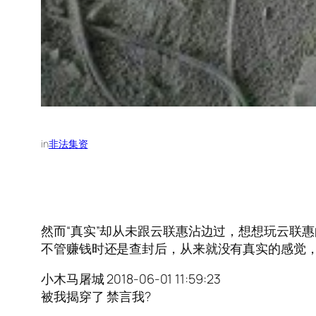
in
非法集资
然而“真实”却从未跟云联惠沾边过，想想玩云联
不管赚钱时还是查封后，从来就没有真实的感觉，心一直不安
小木马屠城 2018-06-01 11:59:23
被我揭穿了 禁言我?