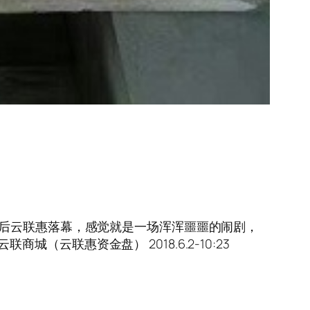
最后云联惠落幕，感觉就是一场浑浑噩噩的闹剧，
城（云联惠资金盘） 2018.6.2-10:23