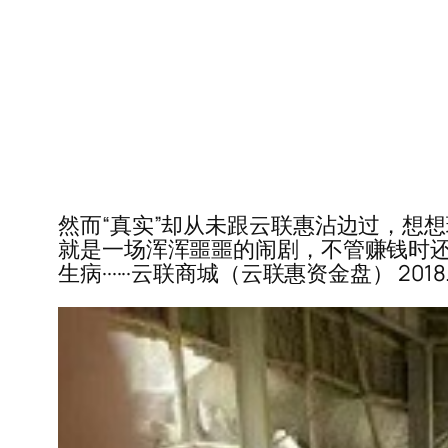
然而“真实”却从未跟云联惠沾边过，想
就是一场浑浑噩噩的闹剧，不管赚钱时还是
生病······云联商城（云联惠资金盘） 2018.6