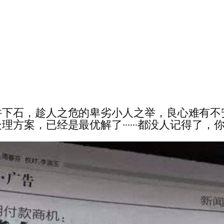
石，趁人之危的卑劣小人之举，良心难有不安。经
经是最优解了······都没人记得了，你可以安心了·