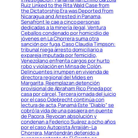
Ruiz Linked to the Rita Wald Case from
the Dictatorship Era was Deported From
Nicaragua and Arrested in Panama,
Senafront le cae a cinco personas
dedicadas a la minería ilegal, Ventura
Ceballos condenado por homicidio de
jóvenes en La Chorrera suma otra
sanción por fuga, Caso Claudia Timpson:
tribunal niega arresto domiciliario a
expareja imputada por femicidio,
Venezolano enfrenta cargos por hurto
robo y violación en Minsa de Colón,
Delincuentes irrumpen en vivienda de
directora regional del Mides en
Margarita, Reemplazan detención
provisional de Abraham Rico Pineda por
casa por cárcel, Tercera jornada del juicio
por el caso Odebrecht continúa con
lectura de acta, Panamá Este ”Diablo” se
cobró la vida de una pasajera en puente
de Pacora, Revocan absolución y
condenan a Federico Suárez a ocho años
por el caso Autopista Arraiján–La
Chorrera, Mantendrán detenido a