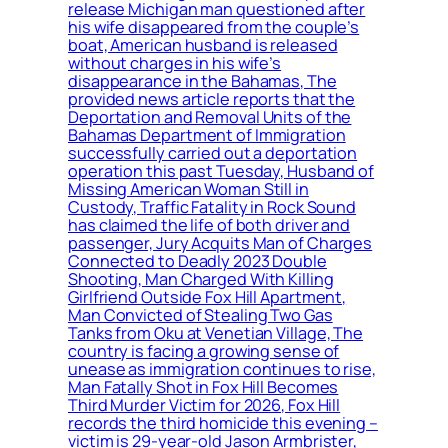
release Michigan man questioned after
his wife disappeared from the couple’s
boat, American husband is released
without charges in his wife’s
disappearance in the Bahamas, The
provided news article reports that the
Deportation and Removal Units of the
Bahamas Department of Immigration
successfully carried out a deportation
operation this past Tuesday, Husband of
Missing American Woman Still in
Custody, Traffic Fatality in Rock Sound
has claimed the life of both driver and
passenger, Jury Acquits Man of Charges
Connected to Deadly 2023 Double
Shooting, Man Charged With Killing
Girlfriend Outside Fox Hill Apartment,
Man Convicted of Stealing Two Gas
Tanks from Oku at Venetian Village, The
country is facing a growing sense of
unease as immigration continues to rise,
Man Fatally Shot in Fox Hill Becomes
Third Murder Victim for 2026, Fox Hill
records the third homicide this evening –
victim is 29-year-old Jason Armbrister,