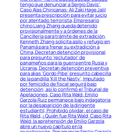
tengo que denunciar a Sergio Davis’,
Caso Alas Chiricanas: Ali Zaki Hage Jalil
presenta prescripción para evitar juicio
por atentado terrorista, Empresario
chino Liang Zhang queda detenido
provisionalmente y a órdenes de la
Cancillería para trámite de extradición,
Kenneth Zhang solicita asilo y refugio en
Panamá para frenar su extradición a
China, Decretan detención provisional
para presunto ‘reclutador’ de
panameños para la guerra entre Rusia y
Ucrania, Decretan detención preventiva
para alias ‘Gordo Pibe’ presunto cabecilla
de la pandilla ‘Kill the Nasty’, Imputado
por femicidio de fiscal seguirá bajo
detención; así lo confirmó el Tribunal de
Apelaciones, Caso Rita Wald: Emilio
Garzola Ruiz permanece bajo indagatoria
por la desaparición de la dirigente
estudiantil, Prohibido olvidar: el caso de
Rita Wald, ¿Quién fue Rita Wald, Caso Rita
Wald: la aprehensión de Emilio Garzola
abre un nuevo capítulo en la
investigación, Panamanian Emilio Garzola