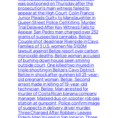
was postponed on Thursday after the
prosecution’s main witness failed to
appear at the High Court, Colin Francis
Junior Pleads Guilty to Manslaughter in
Queen Street Police Cell Killing, Murder
Trial Delayed After Key Witness Fails to
Appear, San Pedro man charged over 232
grams of suspected cannabis, Belize:
Couple shot dead near Riverside in Cayo,
Families of 3 U.S. women file $100M
lawsuit against Belize resort over carbon
monoxide deaths, Belize woman accused
of burning down house seen smiling
outside court, One killed two injured in
triple shooting in Belize’s Cayo District,
Belize in shock after gunmen kill 23-year-
old pregnant woman, Belize: Second
arrest made in killing of 19-year-old
technician, Belize: Man arrested for
murder of Costa Rican banana company
manager, Masked duo on scooter rob gas
station at gunpoint, Police confirm image
of suspects in delivery driver murder,
Three Charged After Robbery Leaves
Elderly Man Injured in San Ignacio, Three