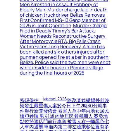
Men Arrested in Assault Robbery of
Elderly Man, Murder charge laid in death
of chicken truck driver, Belize Removes
First Confirmed MS-13 Gang Member of
2026 in Joint Operation, Murder Charge
Filed in Deadly Timmy’s Bar Attack,
Woman Needs Reconstructive Surgery
After Motorcycle RTA, Big Falls Crash
Victim Faces Long Recovery, A man has
been killed and six others injured after
gunmen opened fire at a bar in southern
Belize, Police said the two men were shot
while inside a house in Pomona village
during the final hours of 2025
Macao! 2026
密码保护：
路氹某娛樂場外前晚
疑發生嚴重傷人案於今日下午2時30分就事
件舉行新聞發佈會 被害人為中年內地女居民
嫌犯姓陳 男 41歲 內地居民 報稱商人 案發地
點位於酒店門前行車道 被害人在一輛黑色七
人車內遇襲 車廂內第二排左邊乘客位置有多