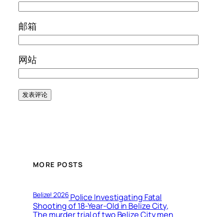
邮箱
网站
MORE POSTS
Belize! 2026
Police Investigating Fatal
Shooting of 18-Year-Old in Belize City,
The murder trial of two Belize City men