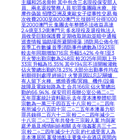
主腦和25名骨幹 其中包含三名現役保安部人
員、兩名退役警務人員 犯罪集團藉水療、按
摩作偽裝 招攬亞洲及東歐女子從事性交易 每
次收費2000至8000澳門元 技師可分得1000
至2000澳門元 集團去年整體不法收益高達
2.4億至3.2億澳門元 多名現役及退役執法人
員收受巨額保護費 定期收取賄款並暗中通報
巡查情報 協助場所避開掃蕩, 消防局公佈今年
首季工作數據 首季消防事件總數為13923宗
較去年同期增加716宗 升幅5.42% 今年1至3
月火警出勤宗數為248宗 較2025年同期上升
33宗 升幅為15.35% 其中194宗不須開喉灌救
佔火警總出勤的78.23% 大部分出勤事件均在
初期得到處理 經統計 火警原因以忘記關爐、
有人留下火種、燃燒香燭/冥鏹、機件/設備
故障及電線短路為主 合共166宗 佔火警總出
勤的66.94%, 保安司司長辦公室公佈二○二
五年罪案統計資料顯示 去年度本澳整體犯罪
宗數為一萬三千四百五十八宗 較二○二四年
有所減少八百四十宗 二○二五年本澳暴力犯
罪共錄得二百六十二宗 較二○二四年減少二
十八宗 二○二五年共發生三宗殺人案 均與家
庭矛盾及感情糾紛相關 去年強姦案共三十二
宗 較二○二四年減少十六宗 約七成受害人為
非本澳居民 案發地點主要集中在酒店房間內