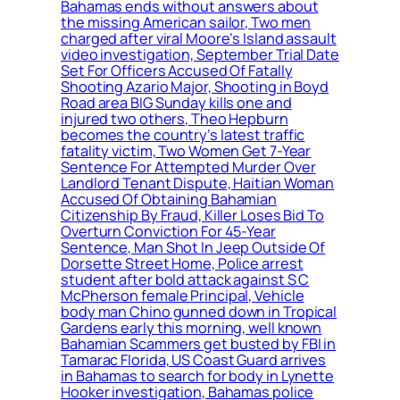
Bahamas ends without answers about
the missing American sailor, Two men
charged after viral Moore’s Island assault
video investigation, September Trial Date
Set For Officers Accused Of Fatally
Shooting Azario Major, Shooting in Boyd
Road area BIG Sunday kills one and
injured two others, Theo Hepburn
becomes the country’s latest traffic
fatality victim, Two Women Get 7-Year
Sentence For Attempted Murder Over
Landlord Tenant Dispute, Haitian Woman
Accused Of Obtaining Bahamian
Citizenship By Fraud, Killer Loses Bid To
Overturn Conviction For 45-Year
Sentence, Man Shot In Jeep Outside Of
Dorsette Street Home, Police arrest
student after bold attack against S C
McPherson female Principal, Vehicle
body man Chino gunned down in Tropical
Gardens early this morning, well known
Bahamian Scammers get busted by FBI in
Tamarac Florida, US Coast Guard arrives
in Bahamas to search for body in Lynette
Hooker investigation, Bahamas police