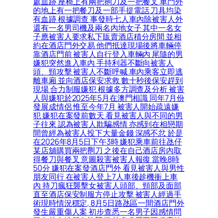
處血跡 座椅上有兩把𠝹刀及一把餐叉 車門外
的地上有一把餐刀及一部手提電話 刀具均染
有血跡 根據調查 事發時七人車內除被害人外
還有一名男司機及兩名內地女子 其中一名女
子應被害人要求私下販賣酒店積分房間 並相
約在酒店門外交易 他們抵達現場後將車輛停
靠酒店門前 被害人自行登入車輛內 尾隨的男
嫌犯突然進入車內 手持利器不斷向被害人
頭、頸攻擊 被害人不斷呼喊 車內乘客立即逃
離車廂 並向酒店保安求救 數十秒後保安趕到
現場 合力制服嫌犯 根據多方調查及分析 被害
人與嫌犯於2025年5月在澳門相識 同年7月份
發展成情侶 惟至今年7月 被害人開始疏遠嫌
犯 嫌犯在案發前數天 看見被害人與不同的男
子往來 認為被害人欺騙感情 亦感到在相戀期
間曾經為被害人投下大量金錢 深感不忿 於是
在2026年8月5日下午3時 嫌犯乘車前往氹仔
某店舖購買兩把𠝹刀 之後在自己酒店房內取
得餐刀與餐叉 意圖殺害被害人報復 當晚8時
50分 嫌犯在案發酒店門外 看見被害人與男性
朋友同行 在被害人登上7人車後趁機衝上車
內 持刀瘋狂襲擊女被害人頭部、頸部及面部
直至酒店保安制服方停止攻擊 被害人經過手
術現時情況穩定, 8月5日路氹區一間酒店門外
發生嚴重傷人案 初步查悉一名男子因感情問