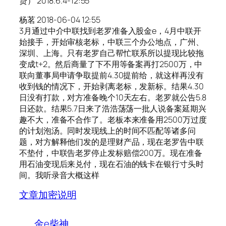
贷） 2018.6.4-12:55
杨茗 2018-06-04 12:55
3月通过中介中联找到老罗准备入股金e，4月中联开
始接手，开始审核老标，中联三个办公地点，广州、
深圳、上海。只有老罗自己帮忙联系所以提现比较拖
变成t+2。然后商量了下不用等备案再打2500万，中
联向董事局申请争取提前4.30提前给，就这样再没有
收到钱的情况下，开始剥离老标，发新标。结果4.30
日没有打款，对方准备晚个10天左右。老罗就公告5.8
日还款。结果5.7日来了浩浩荡荡一批人说备案延期兴
趣不大，准备不合作了。老板本来准备用2500万过度
的计划泡汤。同时发现线上的时间不匹配等诸多问
题，对方解释他们发的是理财产品，现在老罗告中联
不垫付，中联告老罗停止发标赔偿200万。现在准备
用石油变现后来兑付，现在石油的钱卡在银行寸头时
间。我听录音大概这样
文章加密说明
金e柴神