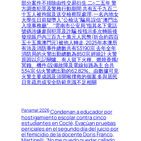
部分案件不排除由性交易衍生 二○二五年 警
方調查犯罪及警務行動期間 共有五千九百二
十五人被拘留及送交檢察院處理, 一名內地女
大學生日前疑墮入“公檢法”騙局 誤信“澳門出
入境事務廳”、“雲南市公安局”指其名下電話
號碼涉嫌參與犯罪及詐騙 按指示多次轉賬後
發現賬戶內三百九十萬元人民幣(折合約四百
五十五萬澳門元)被他人轉走, 2025年本澳所
有涉及消防事件總數共有53190宗 去年全年
消防局的火警出勤總數為850宗 經統計 火警
原因以忘記關爐、有人留下火種、燃燒香燭/
冥鏹、機件/設備故障及電線短路為主 合共
534宗 佔火警總出勤的62.82%。由數據可見
火警主要成因及須開喉撲救的個案 多與居民
日常疏忽或安全防範意識不足相關
Panama! 2026
Condenan a educador por
hostigamiento escolar contra cinco
estudiantes en Coclé, Evacúan pruebas
periciales en el segundo día del juicio por
el femicidio de la docente Doris Franco,
Martinelli: ‘No me puedo quedar callado