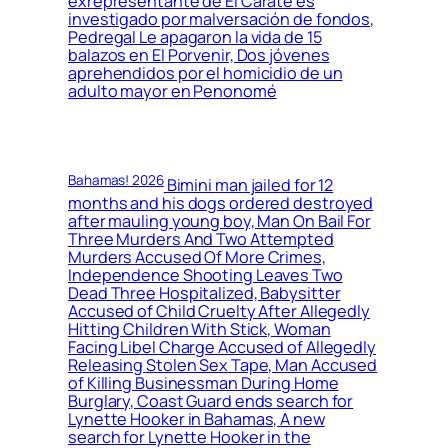
exrepresentante de El Carate es
investigado por malversación de fondos,
Pedregal Le apagaron la vida de 15
balazos en El Porvenir, Dos jóvenes
aprehendidos por el homicidio de un
adulto mayor en Penonomé
Bahamas! 2026
Bimini man jailed for 12
months and his dogs ordered destroyed
after mauling young boy, Man On Bail For
Three Murders And Two Attempted
Murders Accused Of More Crimes,
Independence Shooting Leaves Two
Dead Three Hospitalized, Babysitter
Accused of Child Cruelty After Allegedly
Hitting Children With Stick, Woman
Facing Libel Charge Accused of Allegedly
Releasing Stolen Sex Tape, Man Accused
of Killing Businessman During Home
Burglary, Coast Guard ends search for
Lynette Hooker in Bahamas, A new
search for Lynette Hooker in the