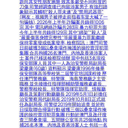
題向其女性朋友施襲 致其多處受不同程度的
刀傷 司警經調查後已拘留涉案男子 有強烈跡
象顯示其觸犯“殺人罪未遂”及“禁用武器罪”
(网友：视频男子被押走前指着车里大喊了一
句骗钱), 2026年上半年 詐騙案共錄得1006
宗 其中 電訊網絡詐騙共283宗 暴力犯罪方面
今年上半年共錄得129宗 其中“綁架”“殺人”及
“嚴重傷害身體完整性”等嚴重暴力罪案繼續
保持零案發或低案發率, 檢察院訊：澳門司警
日前破獲3個以桑拿場作掩護的操控賣淫犯罪
集團 合共拘捕26名澳門、內地及香港涉案人
士 案件已移送檢察院偵辦 當中包括3名現役
保安部隊人員 其中一人為治安警察局副局長
梁慶康(60歲) 資料顯示 梁慶康1996年修畢
保安部隊高等學校第二屆警官培訓課程後 歷
任澳門警務廳、特警隊、海島警務廳之主管
職務 並先後擔任指揮部輔助暨服務處處長、
警察學校校長、特警隊指揮官助理、情報廳
廳長及策劃行動廳廳長 2019年5月1日起擔任
治安警察局代副局長 2019年10月8日正式就
任為副局長, 司警從2019年開始追查 並於昨
日採取聯合掃蕩行動 破獲三個以桑拿場作掩
護的操控賣淫犯罪集團 行動於澳門及氹仔搜
查三間桑拿場、五間辦公室等共23個地點 拘
捕26名本澳、內地及香港涉案人士 包括一名