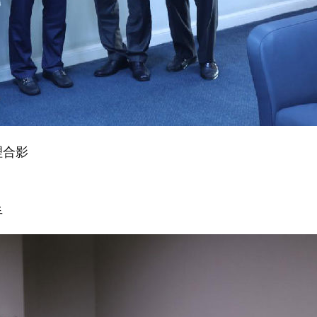
理合影
手