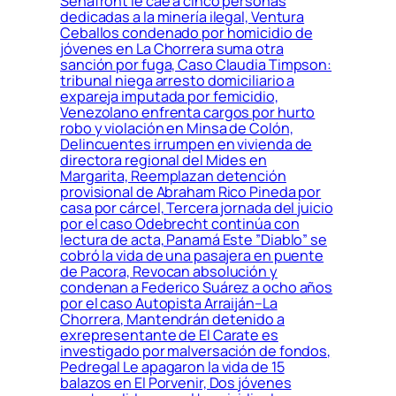
Senafront le cae a cinco personas
dedicadas a la minería ilegal, Ventura
Ceballos condenado por homicidio de
jóvenes en La Chorrera suma otra
sanción por fuga, Caso Claudia Timpson:
tribunal niega arresto domiciliario a
expareja imputada por femicidio,
Venezolano enfrenta cargos por hurto
robo y violación en Minsa de Colón,
Delincuentes irrumpen en vivienda de
directora regional del Mides en
Margarita, Reemplazan detención
provisional de Abraham Rico Pineda por
casa por cárcel, Tercera jornada del juicio
por el caso Odebrecht continúa con
lectura de acta, Panamá Este ”Diablo” se
cobró la vida de una pasajera en puente
de Pacora, Revocan absolución y
condenan a Federico Suárez a ocho años
por el caso Autopista Arraiján–La
Chorrera, Mantendrán detenido a
exrepresentante de El Carate es
investigado por malversación de fondos,
Pedregal Le apagaron la vida de 15
balazos en El Porvenir, Dos jóvenes