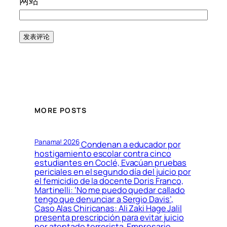
网站
MORE POSTS
Panama! 2026
Condenan a educador por
hostigamiento escolar contra cinco
estudiantes en Coclé, Evacúan pruebas
periciales en el segundo día del juicio por
el femicidio de la docente Doris Franco,
Martinelli: ‘No me puedo quedar callado
tengo que denunciar a Sergio Davis’,
Caso Alas Chiricanas: Ali Zaki Hage Jalil
presenta prescripción para evitar juicio
por atentado terrorista, Empresario