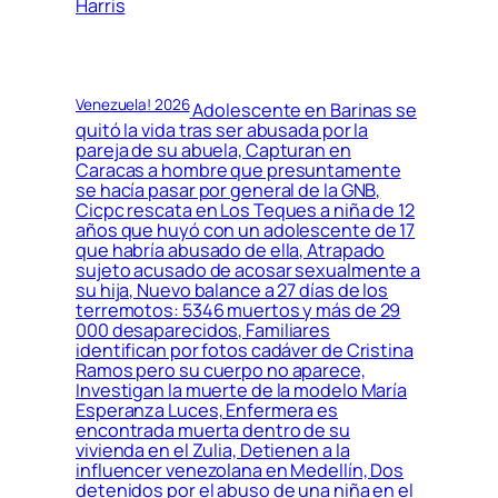
Harris
Venezuela! 2026
Adolescente en Barinas se
quitó la vida tras ser abusada por la
pareja de su abuela, Capturan en
Caracas a hombre que presuntamente
se hacía pasar por general de la GNB,
Cicpc rescata en Los Teques a niña de 12
años que huyó con un adolescente de 17
que habría abusado de ella, Atrapado
sujeto acusado de acosar sexualmente a
su hija, Nuevo balance a 27 días de los
terremotos: 5346 muertos y más de 29
000 desaparecidos, Familiares
identifican por fotos cadáver de Cristina
Ramos pero su cuerpo no aparece,
Investigan la muerte de la modelo María
Esperanza Luces, Enfermera es
encontrada muerta dentro de su
vivienda en el Zulia, Detienen a la
influencer venezolana en Medellín, Dos
detenidos por el abuso de una niña en el