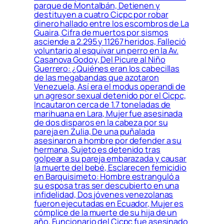
parque de Montalbán, Detienen y
destituyen a cuatro Cicpc por robar
dinero hallado entre los escombros de La
Guaira, Cifra de muertos por sismos
asciende a 2.295 y 11267 heridos, Falleció
voluntario al esquivar un perro en la Av.
Casanova Godoy, Del Picure al Niño
Guerrero: ¿Quiénes eran los cabecillas
de las megabandas que azotaron
Venezuela, Así era el modus operandi de
un agresor sexual detenido por el Cicpc,
Incautaron cerca de 1.7 toneladas de
marihuana en Lara, Mujer fue asesinada
de dos disparos en la cabeza por su
pareja en Zulia, De una puñalada
asesinaron a hombre por defender a su
hermana, Sujeto es detenido tras
golpear a su pareja embarazada y causar
la muerte del bebé, Esclarecen femicidio
en Barquisimeto: Hombre estranguló a
su esposa tras ser descubierto en una
infidelidad, Dos jóvenes venezolanas
fueron ejecutadas en Ecuador, Mujer es
cómplice de la muerte de su hija de un
año, Funcionario del Cicpc fue asesinado