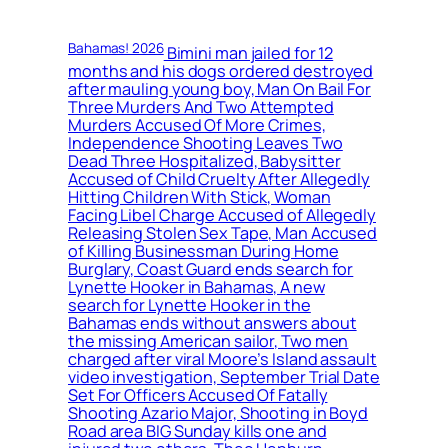
Bahamas! 2026
Bimini man jailed for 12
months and his dogs ordered destroyed
after mauling young boy, Man On Bail For
Three Murders And Two Attempted
Murders Accused Of More Crimes,
Independence Shooting Leaves Two
Dead Three Hospitalized, Babysitter
Accused of Child Cruelty After Allegedly
Hitting Children With Stick, Woman
Facing Libel Charge Accused of Allegedly
Releasing Stolen Sex Tape, Man Accused
of Killing Businessman During Home
Burglary, Coast Guard ends search for
Lynette Hooker in Bahamas, A new
search for Lynette Hooker in the
Bahamas ends without answers about
the missing American sailor, Two men
charged after viral Moore’s Island assault
video investigation, September Trial Date
Set For Officers Accused Of Fatally
Shooting Azario Major, Shooting in Boyd
Road area BIG Sunday kills one and