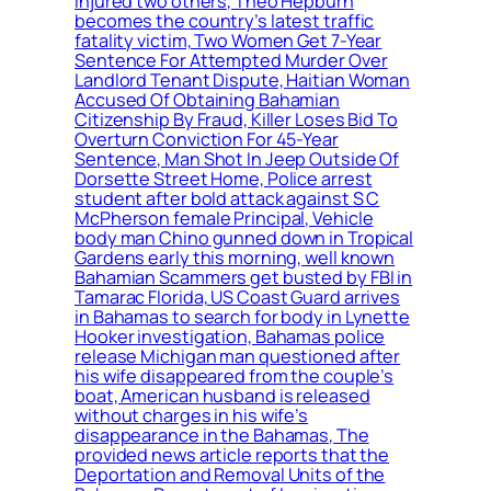
injured two others, Theo Hepburn
becomes the country’s latest traffic
fatality victim, Two Women Get 7-Year
Sentence For Attempted Murder Over
Landlord Tenant Dispute, Haitian Woman
Accused Of Obtaining Bahamian
Citizenship By Fraud, Killer Loses Bid To
Overturn Conviction For 45-Year
Sentence, Man Shot In Jeep Outside Of
Dorsette Street Home, Police arrest
student after bold attack against S C
McPherson female Principal, Vehicle
body man Chino gunned down in Tropical
Gardens early this morning, well known
Bahamian Scammers get busted by FBI in
Tamarac Florida, US Coast Guard arrives
in Bahamas to search for body in Lynette
Hooker investigation, Bahamas police
release Michigan man questioned after
his wife disappeared from the couple’s
boat, American husband is released
without charges in his wife’s
disappearance in the Bahamas, The
provided news article reports that the
Deportation and Removal Units of the