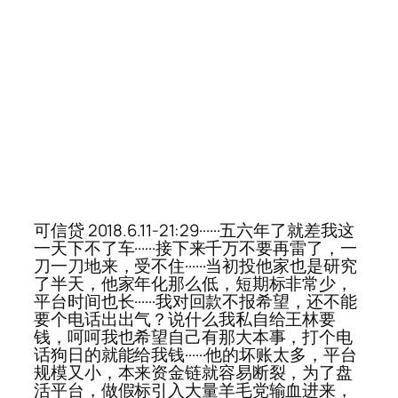
可信贷 2018.6.11-21:29······五六年了就差我这
一天下不了车······接下来千万不要再雷了，一
刀一刀地来，受不住······当初投他家也是研究
了半天，他家年化那么低，短期标非常少，
平台时间也长······我对回款不报希望，还不能
要个电话出出气？说什么我私自给王林要
钱，呵呵我也希望自己有那大本事，打个电
话狗日的就能给我钱······他的坏账太多，平台
规模又小，本来资金链就容易断裂，为了盘
活平台，做假标引入大量羊毛党输血进来，