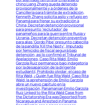
chino Liang Zhang queda detenido
provisionalmente y a órdenes de la
Cancillería para trámite de extradición,
Kenneth Zhang solicita asilo y refugio en
Panamá para frenar su extradición a
China, Decretan detención provisional
para presunto ‘reclutador’ de
panameños para la guerra entre Rusia y
Ucrania, Decretan detención preventiva
para alias ‘Gordo Pibe’ presunto cabecilla
de la pandilla ‘Kill the Nasty’, Imputado
por femicidio de fiscal seguirá bajo
detención; así lo confirmó el Tribunal de
Apelaciones, Caso Rita Wald: Emilio
Garzola Ruiz permanece bajo indagatoria
por la desaparición de la dirigente
estudiantil, Prohibido olvidar: el caso de
Rita Wald, ¿Quién fue Rita Wald, Caso Rita
Wald: la aprehensión de Emilio Garzola
abre un nuevo capítulo en la
investigación, Panamanian Emilio Garzola
Ruiz Linked to the Rita Wald Case from
the Dictatorship Era was Deported From
Nicaragua and Arrested in Panama,