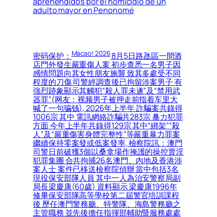
aprehendidos por el homicidio de un
adulto mayor en Penonomé
Macao! 2026
密码保护：
8月5日路氹區一間酒
店門外發生嚴重傷人案 初步查悉一名男子因
感情問題向其女性朋友施襲 致其多處受不同
程度的刀傷 司警經調查後已拘留涉案男子 有
強烈跡象顯示其觸犯“殺人罪未遂”及“禁用武
器罪”(网友：视频男子被押走前指着车里大
喊了一句骗钱), 2026年上半年 詐騙案共錄得
1006宗 其中 電訊網絡詐騙共283宗 暴力犯罪
方面 今年上半年共錄得129宗 其中“綁架”“殺
人”及“嚴重傷害身體完整性”等嚴重暴力罪案
繼續保持零案發或低案發率, 檢察院訊：澳門
司警日前破獲3個以桑拿場作掩護的操控賣淫
犯罪集團 合共拘捕26名澳門、內地及香港涉
案人士 案件已移送檢察院偵辦 當中包括3名
現役保安部隊人員 其中一人為治安警察局副
局長梁慶康(60歲) 資料顯示 梁慶康1996年
修畢保安部隊高等學校第二屆警官培訓課程
後 歷任澳門警務廳、特警隊、海島警務廳之
主管職務 並先後擔任指揮部輔助暨服務處處