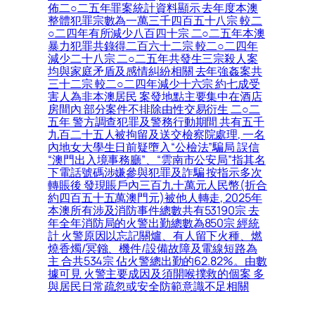
佈二○二五年罪案統計資料顯示 去年度本澳
整體犯罪宗數為一萬三千四百五十八宗 較二
○二四年有所減少八百四十宗 二○二五年本澳
暴力犯罪共錄得二百六十二宗 較二○二四年
減少二十八宗 二○二五年共發生三宗殺人案
均與家庭矛盾及感情糾紛相關 去年強姦案共
三十二宗 較二○二四年減少十六宗 約七成受
害人為非本澳居民 案發地點主要集中在酒店
房間內 部分案件不排除由性交易衍生 二○二
五年 警方調查犯罪及警務行動期間 共有五千
九百二十五人被拘留及送交檢察院處理, 一名
內地女大學生日前疑墮入“公檢法”騙局 誤信
“澳門出入境事務廳”、“雲南市公安局”指其名
下電話號碼涉嫌參與犯罪及詐騙 按指示多次
轉賬後 發現賬戶內三百九十萬元人民幣(折合
約四百五十五萬澳門元)被他人轉走, 2025年
本澳所有涉及消防事件總數共有53190宗 去
年全年消防局的火警出勤總數為850宗 經統
計 火警原因以忘記關爐、有人留下火種、燃
燒香燭/冥鏹、機件/設備故障及電線短路為
主 合共534宗 佔火警總出勤的62.82%。由數
據可見 火警主要成因及須開喉撲救的個案 多
與居民日常疏忽或安全防範意識不足相關