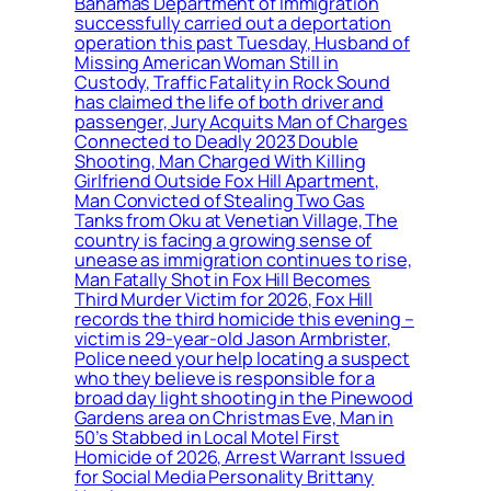
Bahamas Department of Immigration
successfully carried out a deportation
operation this past Tuesday, Husband of
Missing American Woman Still in
Custody, Traffic Fatality in Rock Sound
has claimed the life of both driver and
passenger, Jury Acquits Man of Charges
Connected to Deadly 2023 Double
Shooting, Man Charged With Killing
Girlfriend Outside Fox Hill Apartment,
Man Convicted of Stealing Two Gas
Tanks from Oku at Venetian Village, The
country is facing a growing sense of
unease as immigration continues to rise,
Man Fatally Shot in Fox Hill Becomes
Third Murder Victim for 2026, Fox Hill
records the third homicide this evening –
victim is 29-year-old Jason Armbrister,
Police need your help locating a suspect
who they believe is responsible for a
broad day light shooting in the Pinewood
Gardens area on Christmas Eve, Man in
50’s Stabbed in Local Motel First
Homicide of 2026, Arrest Warrant Issued
for Social Media Personality Brittany