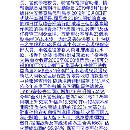
長、警察學校校長、特警隊指揮官助理、情
報廳廳長及策劃行動廳廳長 2019年5月1日起
擔任治安警察局代副局長 2019年10月8日正
式就任為副局長, 司警從2019年開始追查 並
於昨日採取聯合掃蕩行動 破獲三個以桑拿場
作掩護的操控賣淫犯罪集團 行動於澳門及氹
仔搜查三間桑拿場、五間辦公室等共23個地
點 拘捕26名本澳、內地及香港涉案人士 包括
一名主腦和25名骨幹 其中包含三名現役保安
部人員、兩名退役警務人員 犯罪集團藉水
療、按摩作偽裝 招攬亞洲及東歐女子從事性
交易 每次收費2000至8000澳門元 技師可分
得1000至2000澳門元 集團去年整體不法收
益高達2.4億至3.2億澳門元 多名現役及退役
執法人員收受巨額保護費 定期收取賄款並暗
中通報巡查情報 協助場所避開掃蕩, 消防局公
佈今年首季工作數據 首季消防事件總數為
13923宗 較去年同期增加716宗 升幅5.42%
今年1至3月火警出勤宗數為248宗 較2025年
同期上升33宗 升幅為15.35% 其中194宗不須
開喉灌救 佔火警總出勤的78.23% 大部分出
勤事件均在初期得到處理 經統計 火警原因以
忘記關爐、有人留下火種、燃燒香燭/冥鏹、
機件/設備故障及電線短路為主 合共166宗 佔
火警總出勤的66.94%, 保安司司長辦公室公