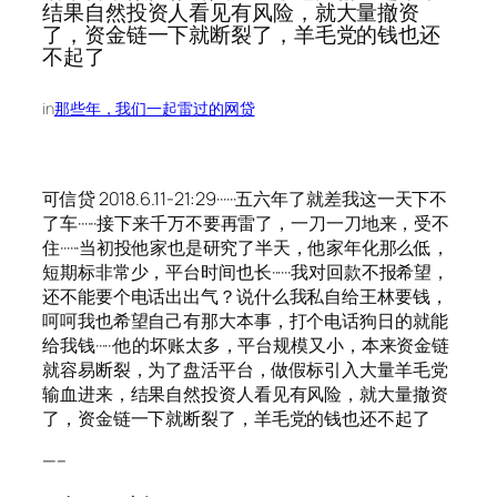
结果自然投资人看见有风险，就大量撤资
了，资金链一下就断裂了，羊毛党的钱也还
不起了
in
那些年，我们一起雷过的网贷
可信贷 2018.6.11-21:29······五六年了就差我这一天下不
了车······接下来千万不要再雷了，一刀一刀地来，受不
住······当初投他家也是研究了半天，他家年化那么低，
短期标非常少，平台时间也长······我对回款不报希望，
还不能要个电话出出气？说什么我私自给王林要钱，
呵呵我也希望自己有那大本事，打个电话狗日的就能
给我钱······他的坏账太多，平台规模又小，本来资金链
就容易断裂，为了盘活平台，做假标引入大量羊毛党
输血进来，结果自然投资人看见有风险，就大量撤资
了，资金链一下就断裂了，羊毛党的钱也还不起了
—–