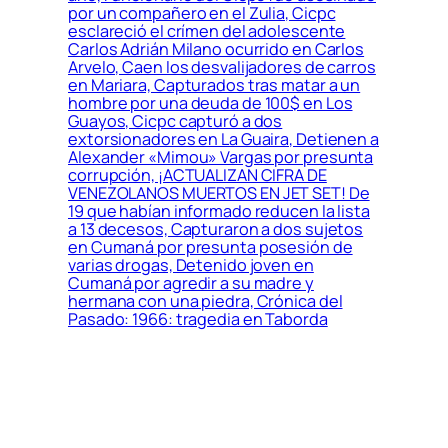
por un compañero en el Zulia, Cicpc
esclareció el crímen del adolescente
Carlos Adrián Milano ocurrido en Carlos
Arvelo, Caen los desvalijadores de carros
en Mariara, Capturados tras matar a un
hombre por una deuda de 100$ en Los
Guayos, Cicpc capturó a dos
extorsionadores en La Guaira, Detienen a
Alexander «Mimou» Vargas por presunta
corrupción, ¡ACTUALIZAN CIFRA DE
VENEZOLANOS MUERTOS EN JET SET! De
19 que habían informado reducen la lista
a 13 decesos, Capturaron a dos sujetos
en Cumaná por presunta posesión de
varias drogas, Detenido joven en
Cumaná por agredir a su madre y
hermana con una piedra, Crónica del
Pasado: 1966: tragedia en Taborda