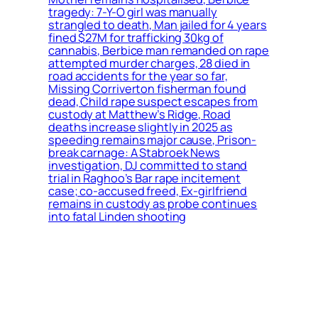
tragedy: 7-Y-O girl was manually
strangled to death, Man jailed for 4 years
fined $27M for trafficking 30kg of
cannabis, Berbice man remanded on rape
attempted murder charges, 28 died in
road accidents for the year so far,
Missing Corriverton fisherman found
dead, Child rape suspect escapes from
custody at Matthew’s Ridge, Road
deaths increase slightly in 2025 as
speeding remains major cause, Prison-
break carnage: A Stabroek News
investigation, DJ committed to stand
trial in Raghoo’s Bar rape incitement
case; co-accused freed, Ex-girlfriend
remains in custody as probe continues
into fatal Linden shooting