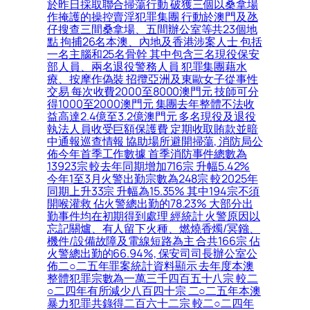
於昨日採取聯合掃蕩行動 破獲三個以桑拿場
作掩護的操控賣淫犯罪集團 行動於澳門及氹
仔搜查三間桑拿場、五間辦公室等共23個地
點 拘捕26名本澳、內地及香港涉案人士 包括
一名主腦和25名骨幹 其中包含三名現役保安
部人員、兩名退役警務人員 犯罪集團藉水
療、按摩作偽裝 招攬亞洲及東歐女子從事性
交易 每次收費2000至8000澳門元 技師可分
得1000至2000澳門元 集團去年整體不法收
益高達2.4億至3.2億澳門元 多名現役及退役
執法人員收受巨額保護費 定期收取賄款並暗
中通報巡查情報 協助場所避開掃蕩, 消防局公
佈今年首季工作數據 首季消防事件總數為
13923宗 較去年同期增加716宗 升幅5.42%
今年1至3月火警出勤宗數為248宗 較2025年
同期上升33宗 升幅為15.35% 其中194宗不須
開喉灌救 佔火警總出勤的78.23% 大部分出
勤事件均在初期得到處理 經統計 火警原因以
忘記關爐、有人留下火種、燃燒香燭/冥鏹、
機件/設備故障及電線短路為主 合共166宗 佔
火警總出勤的66.94%, 保安司司長辦公室公
佈二○二五年罪案統計資料顯示 去年度本澳
整體犯罪宗數為一萬三千四百五十八宗 較二
○二四年有所減少八百四十宗 二○二五年本澳
暴力犯罪共錄得二百六十二宗 較二○二四年