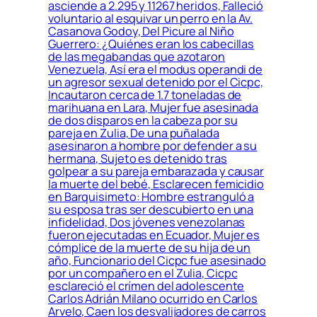
asciende a 2.295 y 11267 heridos, Falleció
voluntario al esquivar un perro en la Av.
Casanova Godoy, Del Picure al Niño
Guerrero: ¿Quiénes eran los cabecillas
de las megabandas que azotaron
Venezuela, Así era el modus operandi de
un agresor sexual detenido por el Cicpc,
Incautaron cerca de 1.7 toneladas de
marihuana en Lara, Mujer fue asesinada
de dos disparos en la cabeza por su
pareja en Zulia, De una puñalada
asesinaron a hombre por defender a su
hermana, Sujeto es detenido tras
golpear a su pareja embarazada y causar
la muerte del bebé, Esclarecen femicidio
en Barquisimeto: Hombre estranguló a
su esposa tras ser descubierto en una
infidelidad, Dos jóvenes venezolanas
fueron ejecutadas en Ecuador, Mujer es
cómplice de la muerte de su hija de un
año, Funcionario del Cicpc fue asesinado
por un compañero en el Zulia, Cicpc
esclareció el crímen del adolescente
Carlos Adrián Milano ocurrido en Carlos
Arvelo, Caen los desvalijadores de carros