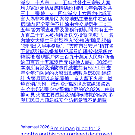
減少二十八宗 二○二五年共發生三宗殺人案
均與家庭矛盾及感情糾紛相關 去年強姦案共
三十二宗 較二○二四年減少十六宗 約七成受
害人為非本澳居民 案發地點主要集中在酒店
房間內 部分案件不排除由性交易衍生 二○二
五年 警方調查犯罪及警務行動期間 共有五千
九百二十五人被拘留及送交檢察院處理, 一名
內地女大學生日前疑墮入“公檢法”騙局 誤信
“澳門出入境事務廳”、“雲南市公安局”指其名
下電話號碼涉嫌參與犯罪及詐騙 按指示多次
轉賬後 發現賬戶內三百九十萬元人民幣(折合
約四百五十五萬澳門元)被他人轉走, 2025年
本澳所有涉及消防事件總數共有53190宗 去
年全年消防局的火警出勤總數為850宗 經統
計 火警原因以忘記關爐、有人留下火種、燃
燒香燭/冥鏹、機件/設備故障及電線短路為
主 合共534宗 佔火警總出勤的62.82%。由數
據可見 火警主要成因及須開喉撲救的個案 多
與居民日常疏忽或安全防範意識不足相關
Bahamas! 2026
Bimini man jailed for 12
months and his dogs ordered destroyed