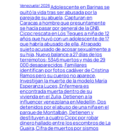
Venezuela! 2026
Adolescente en Barinas se
quitó la vida tras ser abusada por la
pareja de su abuela, Capturan en
Caracas a hombre que presuntamente
se hacía pasar por general de la GNB,
Cicpc rescata en Los Teques a niña de 12
años que huyó con un adolescente de 17
que habría abusado de ella, Atrapado
sujeto acusado de acosar sexualmente a
su hija, Nuevo balance a 27 días de los
terremotos: 5346 muertos y más de 29
000 desaparecidos, Familiares
identifican por fotos cadáver de Cristina
Ramos pero su cuerpo no aparece,
Investigan la muerte de la modelo María
Esperanza Luces, Enfermera es
encontrada muerta dentro de su
vivienda en el Zulia, Detienen a la
influencer venezolana en Medellín, Dos
detenidos por el abuso de una niña en el
parque de Montalbán, Detienen y
destituyen a cuatro Cicpc por robar
dinero hallado entre los escombros de La
Guaira, Cifra de muertos por sismos