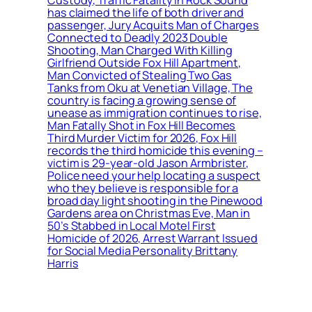
has claimed the life of both driver and
passenger, Jury Acquits Man of Charges
Connected to Deadly 2023 Double
Shooting, Man Charged With Killing
Girlfriend Outside Fox Hill Apartment,
Man Convicted of Stealing Two Gas
Tanks from Oku at Venetian Village, The
country is facing a growing sense of
unease as immigration continues to rise,
Man Fatally Shot in Fox Hill Becomes
Third Murder Victim for 2026, Fox Hill
records the third homicide this evening –
victim is 29-year-old Jason Armbrister,
Police need your help locating a suspect
who they believe is responsible for a
broad day light shooting in the Pinewood
Gardens area on Christmas Eve, Man in
50’s Stabbed in Local Motel First
Homicide of 2026, Arrest Warrant Issued
for Social Media Personality Brittany
Harris