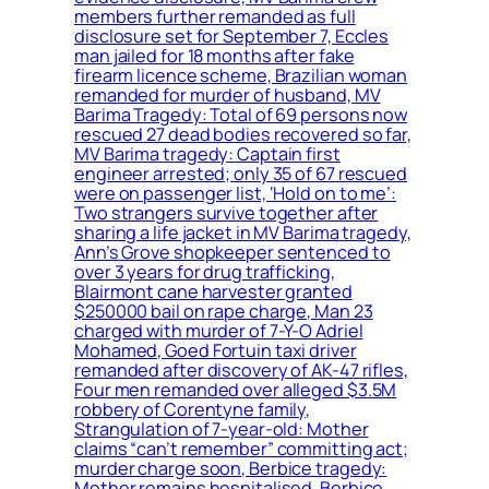
members further remanded as full
disclosure set for September 7, Eccles
man jailed for 18 months after fake
firearm licence scheme, Brazilian woman
remanded for murder of husband, MV
Barima Tragedy: Total of 69 persons now
rescued 27 dead bodies recovered so far,
MV Barima tragedy: Captain first
engineer arrested; only 35 of 67 rescued
were on passenger list, ‘Hold on to me’:
Two strangers survive together after
sharing a life jacket in MV Barima tragedy,
Ann’s Grove shopkeeper sentenced to
over 3 years for drug trafficking,
Blairmont cane harvester granted
$250000 bail on rape charge, Man 23
charged with murder of 7-Y-O Adriel
Mohamed, Goed Fortuin taxi driver
remanded after discovery of AK-47 rifles,
Four men remanded over alleged $3.5M
robbery of Corentyne family,
Strangulation of 7-year-old: Mother
claims “can’t remember” committing act;
murder charge soon, Berbice tragedy:
Mother remains hospitalised, Berbice