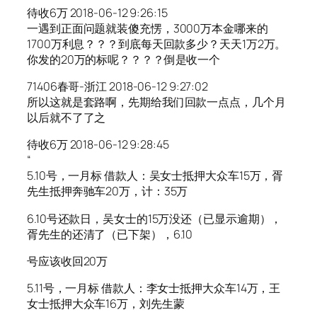
待收6万 2018-06-12 9:26:15
一遇到正面问题就装傻充愣，3000万本金哪来的
1700万利息？？？到底每天回款多少？天天1万2万。
你发的20万的标呢？？？？倒是收一个
71406春哥-浙江 2018-06-12 9:27:02
所以这就是套路啊，先期给我们回款一点点，几个月
以后就不了了之
待收6万 2018-06-12 9:28:45
“
5.10号，一月标 借款人：吴女士抵押大众车15万，胥
先生抵押奔驰车20万，计：35万
6.10号还款日，吴女士的15万没还（已显示逾期），
胥先生的还清了（已下架），6.10
号应该收回20万
5.11号，一月标 借款人：李女士抵押大众车14万，王
女士抵押大众车16万，刘先生蒙