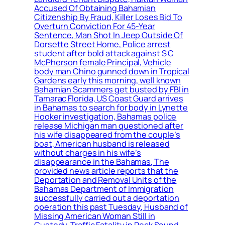
Accused Of Obtaining Bahamian
Citizenship By Fraud, Killer Loses Bid To
Overturn Conviction For 45-Year
Sentence, Man Shot In Jeep Outside Of
Dorsette Street Home, Police arrest
student after bold attack against S C
McPherson female Principal, Vehicle
body man Chino gunned down in Tropical
Gardens early this morning, well known
Bahamian Scammers get busted by FBI in
Tamarac Florida, US Coast Guard arrives
in Bahamas to search for body in Lynette
Hooker investigation, Bahamas police
release Michigan man questioned after
his wife disappeared from the couple’s
boat, American husband is released
without charges in his wife’s
disappearance in the Bahamas, The
provided news article reports that the
Deportation and Removal Units of the
Bahamas Department of Immigration
successfully carried out a deportation
operation this past Tuesday, Husband of
Missing American Woman Still in
Custody, Traffic Fatality in Rock Sound