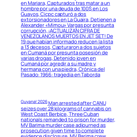
en Mariara, Capturados tras matar a un
hombre por una deuda de 100$ en Los
Guayos, Cicpc capturó a dos
extorsionadores en La Guaira, Detienen a
Alexander «Mimou» Vargas por presunta
corrupción, ¡ACTUALIZAN CIFRA DE
VENEZOLANOS MUERTOS EN JET SET! De
19 que habían informado reducen la lista
a 13 decesos, Capturaron a dos sujetos
en Cumaná por presunta posesión de
varias drogas, Detenido joven en
Cumaná por agredir a su madre y
hermana con una piedra, Crónica del
Pasado: 1966: tragedia en Taborda
Guyana! 2026
Man arrested after CANU
seizes over 28 kilograms of cannabis on
West Coast Berbice, Three Cuban
nationals remanded to prison for murder,
MV Barima murder case adjourned as
prosecution given time to complete
evidence disclosure, MV Barima crew