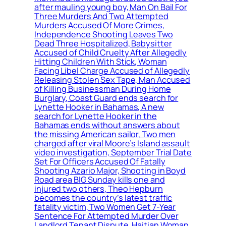
after mauling young boy, Man On Bail For
Three Murders And Two Attempted
Murders Accused Of More Crimes,
Independence Shooting Leaves Two
Dead Three Hospitalized, Babysitter
Accused of Child Cruelty After Allegedly
Hitting Children With Stick, Woman
Facing Libel Charge Accused of Allegedly
Releasing Stolen Sex Tape, Man Accused
of Killing Businessman During Home
Burglary, Coast Guard ends search for
Lynette Hooker in Bahamas, A new
search for Lynette Hooker in the
Bahamas ends without answers about
the missing American sailor, Two men
charged after viral Moore’s Island assault
video investigation, September Trial Date
Set For Officers Accused Of Fatally
Shooting Azario Major, Shooting in Boyd
Road area BIG Sunday kills one and
injured two others, Theo Hepburn
becomes the country’s latest traffic
fatality victim, Two Women Get 7-Year
Sentence For Attempted Murder Over
Landlord Tenant Dispute, Haitian Woman