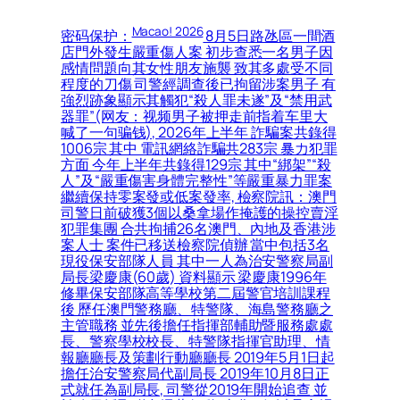
Macao! 2026
密码保护：
8月5日路氹區一間酒
店門外發生嚴重傷人案 初步查悉一名男子因
感情問題向其女性朋友施襲 致其多處受不同
程度的刀傷 司警經調查後已拘留涉案男子 有
強烈跡象顯示其觸犯“殺人罪未遂”及“禁用武
器罪”(网友：视频男子被押走前指着车里大
喊了一句骗钱), 2026年上半年 詐騙案共錄得
1006宗 其中 電訊網絡詐騙共283宗 暴力犯罪
方面 今年上半年共錄得129宗 其中“綁架”“殺
人”及“嚴重傷害身體完整性”等嚴重暴力罪案
繼續保持零案發或低案發率, 檢察院訊：澳門
司警日前破獲3個以桑拿場作掩護的操控賣淫
犯罪集團 合共拘捕26名澳門、內地及香港涉
案人士 案件已移送檢察院偵辦 當中包括3名
現役保安部隊人員 其中一人為治安警察局副
局長梁慶康(60歲) 資料顯示 梁慶康1996年
修畢保安部隊高等學校第二屆警官培訓課程
後 歷任澳門警務廳、特警隊、海島警務廳之
主管職務 並先後擔任指揮部輔助暨服務處處
長、警察學校校長、特警隊指揮官助理、情
報廳廳長及策劃行動廳廳長 2019年5月1日起
擔任治安警察局代副局長 2019年10月8日正
式就任為副局長, 司警從2019年開始追查 並