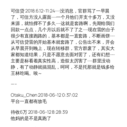
可信贷 2018.6.12-11:24······没消息，官群骂了一早晨
了，可信方没人露面······一个月他们开支十多万，又没
来源，就怕撑不了多久······这就是套路啊，先期给我们
回款一点点，几个月以后就不了了之······现在雷的台子
很少有直接跑路的，基本都是一直套路，不断画饼······
从可信贷雷的开始基本就套路了，公告出不来，开会
从早晨开到晚上，现在转移群，官方群废了，其实大
家都知道结果，只是不愿意去面对罢了，还有幻想······
主要是标看着真实性高，造假太厉害了······群里没动
静，有了动静就搞混乱，呵呵，不是托那就是钱多给
王林吃喝。唉～
—–
Otaku_Chen 2018-06-12 0:37:02
平台一直都有放毛
待收6万 2018-06-12 8:28:39
他妈的是不是真跑了