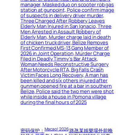
manager, Masked duo on scooter rob gas
station at gunpoint, Police confirm image
of suspects in delivery driver murder,
Three Charged After Robbery Leaves
Elderly Man Injured in San Ignacio, Three
Men Arrested in Assault Robbery of
Elderly Man, Murder charge laid in death
of chicken truck driver, Belize Removes
First Confirmed MS-13 Gang Member of
2026 in Joint Operation, Murder Charge
Filed in Deadly Timmy’s Bar Attack,
Woman Needs Reconstructive Surgery
After Motorcycle RTA, Big Falls Crash
Victim Faces Long Recovery, A man has
been killed and six others injured after
gunmen opened fire at a bar in southern
Belize, Police said the two men were shot
while inside a house in Pomona village
during the final hours of 2025
Macao! 2026
密码保护：
路氹某娛樂場外前晚