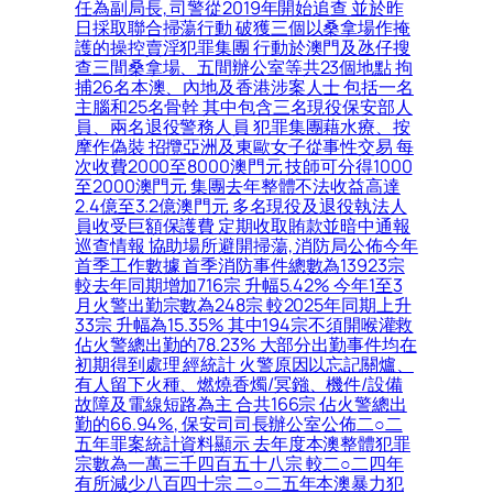
任為副局長, 司警從2019年開始追查 並於昨
日採取聯合掃蕩行動 破獲三個以桑拿場作掩
護的操控賣淫犯罪集團 行動於澳門及氹仔搜
查三間桑拿場、五間辦公室等共23個地點 拘
捕26名本澳、內地及香港涉案人士 包括一名
主腦和25名骨幹 其中包含三名現役保安部人
員、兩名退役警務人員 犯罪集團藉水療、按
摩作偽裝 招攬亞洲及東歐女子從事性交易 每
次收費2000至8000澳門元 技師可分得1000
至2000澳門元 集團去年整體不法收益高達
2.4億至3.2億澳門元 多名現役及退役執法人
員收受巨額保護費 定期收取賄款並暗中通報
巡查情報 協助場所避開掃蕩, 消防局公佈今年
首季工作數據 首季消防事件總數為13923宗
較去年同期增加716宗 升幅5.42% 今年1至3
月火警出勤宗數為248宗 較2025年同期上升
33宗 升幅為15.35% 其中194宗不須開喉灌救
佔火警總出勤的78.23% 大部分出勤事件均在
初期得到處理 經統計 火警原因以忘記關爐、
有人留下火種、燃燒香燭/冥鏹、機件/設備
故障及電線短路為主 合共166宗 佔火警總出
勤的66.94%, 保安司司長辦公室公佈二○二
五年罪案統計資料顯示 去年度本澳整體犯罪
宗數為一萬三千四百五十八宗 較二○二四年
有所減少八百四十宗 二○二五年本澳暴力犯