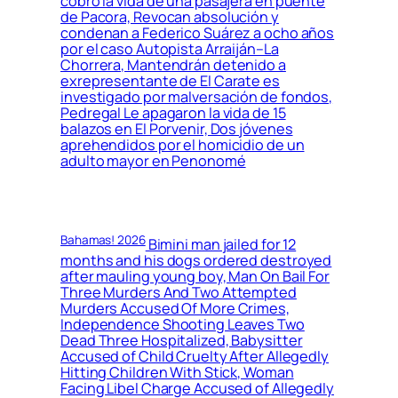
cobró la vida de una pasajera en puente
de Pacora, Revocan absolución y
condenan a Federico Suárez a ocho años
por el caso Autopista Arraiján–La
Chorrera, Mantendrán detenido a
exrepresentante de El Carate es
investigado por malversación de fondos,
Pedregal Le apagaron la vida de 15
balazos en El Porvenir, Dos jóvenes
aprehendidos por el homicidio de un
adulto mayor en Penonomé
Bahamas! 2026
Bimini man jailed for 12
months and his dogs ordered destroyed
after mauling young boy, Man On Bail For
Three Murders And Two Attempted
Murders Accused Of More Crimes,
Independence Shooting Leaves Two
Dead Three Hospitalized, Babysitter
Accused of Child Cruelty After Allegedly
Hitting Children With Stick, Woman
Facing Libel Charge Accused of Allegedly