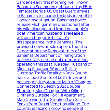
Gardens early this morning, well known
Bahamian Scammers get busted by FBI in
Tamarac Florida, US Coast Guard arrives
in Bahamas to search for body in Lynette
Hooker investigation, Bahamas police
release Michigan man questioned after
his wife disappeared from the couple’s
boat, American husband is released
without charges in his wife’s
disappearance in the Bahamas, The
provided news article reports that the
Deportation and Removal Units of the
Bahamas Department of Immigration
successfully carried out a deportation
operation this past Tuesday, Husband of
Missing American Woman Still in
Custody, Traffic Fatality in Rock Sound
has claimed the life of both driver and
passenger, Jury Acquits Man of Charges
Connected to Deadly 2023 Double
Shooting, Man Charged With Killing
Girlfriend Outside Fox Hill Apartment,
Man Convicted of Stealing Two Gas
Tanks from Oku at Venetian Village, The
country is facing a growing sense of