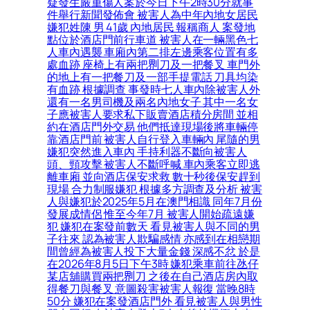
疑發生嚴重傷人案於今日下午2時30分就事
件舉行新聞發佈會 被害人為中年內地女居民
嫌犯姓陳 男 41歲 內地居民 報稱商人 案發地
點位於酒店門前行車道 被害人在一輛黑色七
人車內遇襲 車廂內第二排左邊乘客位置有多
處血跡 座椅上有兩把𠝹刀及一把餐叉 車門外
的地上有一把餐刀及一部手提電話 刀具均染
有血跡 根據調查 事發時七人車內除被害人外
還有一名男司機及兩名內地女子 其中一名女
子應被害人要求私下販賣酒店積分房間 並相
約在酒店門外交易 他們抵達現場後將車輛停
靠酒店門前 被害人自行登入車輛內 尾隨的男
嫌犯突然進入車內 手持利器不斷向被害人
頭、頸攻擊 被害人不斷呼喊 車內乘客立即逃
離車廂 並向酒店保安求救 數十秒後保安趕到
現場 合力制服嫌犯 根據多方調查及分析 被害
人與嫌犯於2025年5月在澳門相識 同年7月份
發展成情侶 惟至今年7月 被害人開始疏遠嫌
犯 嫌犯在案發前數天 看見被害人與不同的男
子往來 認為被害人欺騙感情 亦感到在相戀期
間曾經為被害人投下大量金錢 深感不忿 於是
在2026年8月5日下午3時 嫌犯乘車前往氹仔
某店舖購買兩把𠝹刀 之後在自己酒店房內取
得餐刀與餐叉 意圖殺害被害人報復 當晚8時
50分 嫌犯在案發酒店門外 看見被害人與男性