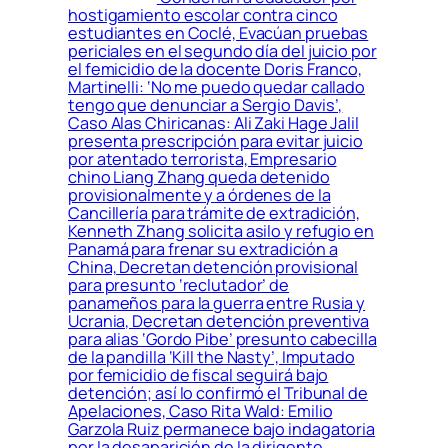
hostigamiento escolar contra cinco
estudiantes en Coclé, Evacúan pruebas
periciales en el segundo día del juicio por
el femicidio de la docente Doris Franco,
Martinelli: ‘No me puedo quedar callado
tengo que denunciar a Sergio Davis’,
Caso Alas Chiricanas: Ali Zaki Hage Jalil
presenta prescripción para evitar juicio
por atentado terrorista, Empresario
chino Liang Zhang queda detenido
provisionalmente y a órdenes de la
Cancillería para trámite de extradición,
Kenneth Zhang solicita asilo y refugio en
Panamá para frenar su extradición a
China, Decretan detención provisional
para presunto ‘reclutador’ de
panameños para la guerra entre Rusia y
Ucrania, Decretan detención preventiva
para alias ‘Gordo Pibe’ presunto cabecilla
de la pandilla ‘Kill the Nasty’, Imputado
por femicidio de fiscal seguirá bajo
detención; así lo confirmó el Tribunal de
Apelaciones, Caso Rita Wald: Emilio
Garzola Ruiz permanece bajo indagatoria
por la desaparición de la dirigente