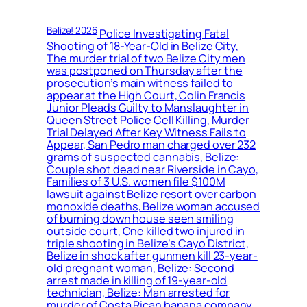
Belize! 2026
Police Investigating Fatal
Shooting of 18-Year-Old in Belize City,
The murder trial of two Belize City men
was postponed on Thursday after the
prosecution’s main witness failed to
appear at the High Court, Colin Francis
Junior Pleads Guilty to Manslaughter in
Queen Street Police Cell Killing, Murder
Trial Delayed After Key Witness Fails to
Appear, San Pedro man charged over 232
grams of suspected cannabis, Belize:
Couple shot dead near Riverside in Cayo,
Families of 3 U.S. women file $100M
lawsuit against Belize resort over carbon
monoxide deaths, Belize woman accused
of burning down house seen smiling
outside court, One killed two injured in
triple shooting in Belize’s Cayo District,
Belize in shock after gunmen kill 23-year-
old pregnant woman, Belize: Second
arrest made in killing of 19-year-old
technician, Belize: Man arrested for
murder of Costa Rican banana company