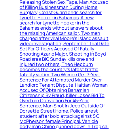
Releasing Stolen Sex Tape, Man Accused
of Killing Businessman During Home
Burglary, Coast Guard ends search for
Lynette Hooker in Bahamas, A new
search for Lynette Hooker in the
Bahamas ends without answers about
the missing American sailor, Two men
charged after viral Moore’s Island assault
video investigation, September Trial Date
Set For Officers Accused Of Fatally
Shooting Azario Major, Shooting in Boyd
Road area BIG Sunday kills one and
injured two others, Theo Hepburn
becomes the country’s latest traffic
fatality victim, Two Women Get 7-Year
Sentence For Attempted Murder Over
Landlord Tenant Dispute, Haitian Woman
Accused Of Obtaining Bahamian
Citizenship By Fraud, Killer Loses Bid To
Overturn Conviction For 45-Year
Sentence, Man Shot In Jeep Outside Of
Dorsette Street Home, Police arrest
student after bold attack against S C
McPherson female Principal, Vehicle
body man Chino gunned down in Tropical