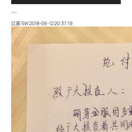
频
播
—-
放
器
江苏 5W 2018-06-12 20:37:19