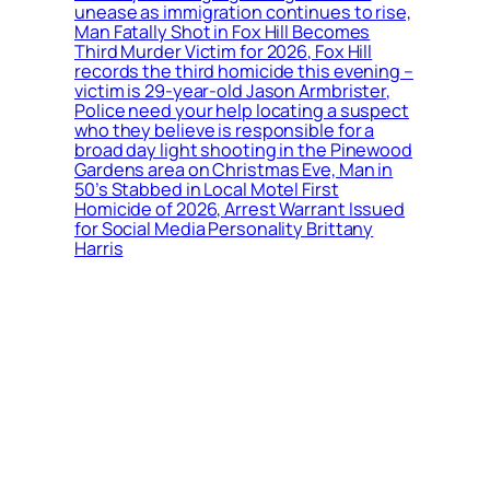
unease as immigration continues to rise,
Man Fatally Shot in Fox Hill Becomes
Third Murder Victim for 2026, Fox Hill
records the third homicide this evening –
victim is 29-year-old Jason Armbrister,
Police need your help locating a suspect
who they believe is responsible for a
broad day light shooting in the Pinewood
Gardens area on Christmas Eve, Man in
50’s Stabbed in Local Motel First
Homicide of 2026, Arrest Warrant Issued
for Social Media Personality Brittany
Harris