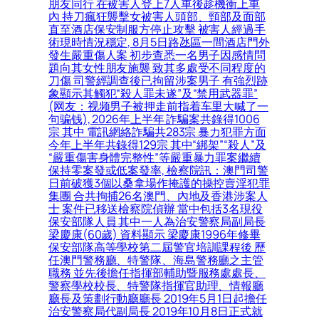
朋友同行 在被害人登上7人車後趁機衝上車
內 持刀瘋狂襲擊女被害人頭部、頸部及面部
直至酒店保安制服方停止攻擊 被害人經過手
術現時情況穩定, 8月5日路氹區一間酒店門外
發生嚴重傷人案 初步查悉一名男子因感情問
題向其女性朋友施襲 致其多處受不同程度的
刀傷 司警經調查後已拘留涉案男子 有強烈跡
象顯示其觸犯“殺人罪未遂”及“禁用武器罪”
(网友：视频男子被押走前指着车里大喊了一
句骗钱), 2026年上半年 詐騙案共錄得1006
宗 其中 電訊網絡詐騙共283宗 暴力犯罪方面
今年上半年共錄得129宗 其中“綁架”“殺人”及
“嚴重傷害身體完整性”等嚴重暴力罪案繼續
保持零案發或低案發率, 檢察院訊：澳門司警
日前破獲3個以桑拿場作掩護的操控賣淫犯罪
集團 合共拘捕26名澳門、內地及香港涉案人
士 案件已移送檢察院偵辦 當中包括3名現役
保安部隊人員 其中一人為治安警察局副局長
梁慶康(60歲) 資料顯示 梁慶康1996年修畢
保安部隊高等學校第二屆警官培訓課程後 歷
任澳門警務廳、特警隊、海島警務廳之主管
職務 並先後擔任指揮部輔助暨服務處處長、
警察學校校長、特警隊指揮官助理、情報廳
廳長及策劃行動廳廳長 2019年5月1日起擔任
治安警察局代副局長 2019年10月8日正式就