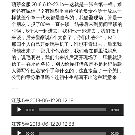
萌芽金服 2018.6.12-22:14······这就是一张白纸一样，难
道还有诚信吗？有谁对平台给付的负责不等于放屁一
样就盖个章······代表都是自私的，我酷盈现场，算是一
个朋友，投了80W一直在谈，结果后来到房间里谈的
时候，6个人一起进去，我和他一起进去，我们做下
来谈，后来警察说6个太多了，你们出去2个，MD，
那四个人自己开始玩手机了，谁也不肯出去，后来我
和他出来了······那几个代表说，我们会在群里说消息
的，说毛啊说，我们出来以后离开现场了，压根就没
信了······在座的各位，别人给你打借条是不是起码借款
人得写个姓名按个手印什么的，这直接盖了一个关门
公司的章你敢借吗？连初中生都写不出这种玩意来
—–
江苏 5W 2018-06-12 20:12:19
音
00:00
00:00
频
播
江苏 5W 2018-06-12 20:12:38
放
音
器
00:00
00:00