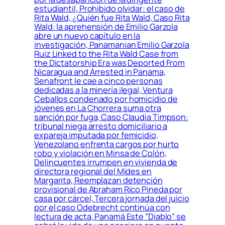
estudiantil, Prohibido olvidar: el caso de
Rita Wald, ¿Quién fue Rita Wald, Caso Rita
Wald: la aprehensión de Emilio Garzola
abre un nuevo capítulo en la
investigación, Panamanian Emilio Garzola
Ruiz Linked to the Rita Wald Case from
the Dictatorship Era was Deported From
Nicaragua and Arrested in Panama,
Senafront le cae a cinco personas
dedicadas a la minería ilegal, Ventura
Ceballos condenado por homicidio de
jóvenes en La Chorrera suma otra
sanción por fuga, Caso Claudia Timpson:
tribunal niega arresto domiciliario a
expareja imputada por femicidio,
Venezolano enfrenta cargos por hurto
robo y violación en Minsa de Colón,
Delincuentes irrumpen en vivienda de
directora regional del Mides en
Margarita, Reemplazan detención
provisional de Abraham Rico Pineda por
casa por cárcel, Tercera jornada del juicio
por el caso Odebrecht continúa con
lectura de acta, Panamá Este ”Diablo” se