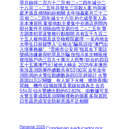
罪共錄得二百六十二宗 較二○二四年減少二
十八宗 二○二五年共發生三宗殺人案 均與家
庭矛盾及感情糾紛相關 去年強姦案共三十二
宗 較二○二四年減少十六宗 約七成受害人為
非本澳居民 案發地點主要集中在酒店房間內
部分案件不排除由性交易衍生 二○二五年 警
方調查犯罪及警務行動期間 共有五千九百二
十五人被拘留及送交檢察院處理, 一名內地女
大學生日前疑墮入“公檢法”騙局 誤信“澳門出
入境事務廳”、“雲南市公安局”指其名下電話
號碼涉嫌參與犯罪及詐騙 按指示多次轉賬後
發現賬戶內三百九十萬元人民幣(折合約四百
五十五萬澳門元)被他人轉走, 2025年本澳所
有涉及消防事件總數共有53190宗 去年全年
消防局的火警出勤總數為850宗 經統計 火警
原因以忘記關爐、有人留下火種、燃燒香燭/
冥鏹、機件/設備故障及電線短路為主 合共
534宗 佔火警總出勤的62.82%。由數據可見
火警主要成因及須開喉撲救的個案 多與居民
日常疏忽或安全防範意識不足相關
Panama! 2026
Condenan a educador por