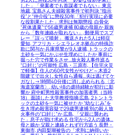
した」「発案者でも首謀者でもない」東京
地裁, 宝島さん夫婦殺害事件で初判決 “指示
役”と“仲介役”に懲役30年「犯行実現に必要
な役割果たした」求刑は無期懲役, 白骨化
“死体遺棄”で56歳男逮捕 80歳の母親か 親族
から「数年連絡が取れない」, 郵便局でスプ
レー「誤って噴射」 搬送された5人は軽症
愛知, アフリカ・シエラレオネ拠点の特殊詐
欺に関与か 兵庫県警が9人逮捕, トラックの
土砂を一気にかぶせ生埋めにしたか 事前に
掘った穴で作業をさせ…放火殺人事件巡る
“口封じ”の可能性 広島・三原市, 【住宅火災
で軽傷】住人の60代女性がやけど～木造2
階建てで出火し女性自ら通報…夫は逃げてケ
ガなし→1時間40分後に消し止められる〈北
海道室蘭市〉, 幼い頃の虐待経験が犯行に影
響か 府中町男性殺害事件の加害者男（当時
18） 面談した大学教授指摘 広島, 2トントラ
ックの土砂を一気に被せたか “幼なじみ”を
生き埋め殺害容疑で29歳男逮捕 別の殺人放
火事件の“口封じ”か 広島, 「父親に襲われ
た」息子が助け求める 住宅から2人の遺体…
母と娘か 父親と連絡とれず行方追う 長野・
東御市, 内田梨瑚被告の「求刑に納得いか