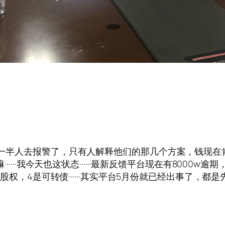
·总负责人在经侦，一半人去报警了，只有人解释他们的那几个方案
······我今天也这状态······最新反馈平台现在有8000
矿场股权，4是可转债······其实平台5月份就已经出事了，