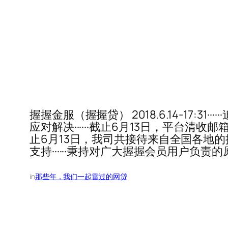
握握金服（握握贷） 2018.6.14-17:
应对解决······截止6月13日，平台清收
止6月13日，我司共接待来自全国各地
支持······秉持对广大握握会员用户
in
那些年，我们一起雷过的网贷