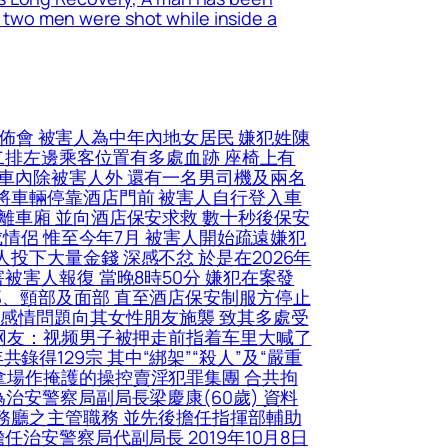
he two men were shot while inside a
佈會 被害人為中年內地女居民 嫌犯姓陳
第二排左邊乘客位置有多處血跡 座椅上有
人車內除被害人外 還有一名男司機及兩名
將車輛停靠酒店門前 被害人自行登入車
離車廂 並向酒店保安求救 數十秒後保安
成情侶 惟至今年7月 被害人開始疏遠嫌犯
下大量金錢 深感不忿 於是在2026年
被害人報復 當晚8時50分 嫌犯在案發
部、頸部及面部 直至酒店保安制服方停止
因感情問題向其女性朋友施襲 致其多處受
(网友：视频男子被押走前指着车里大喊了
共錄得129宗 其中“綁架”“殺人”及“嚴重
拿場作掩護的操控賣淫犯罪集團 合共拘
治安警察局副局長梁慶康(60歲) 資料
務廳之主管職務 並先後擔任指揮部輔助
治安警察局代副局長 2019年10月8日