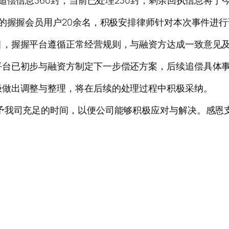
追偿信息360封，当前已处理230封，剩余回执信息将于
地的握握会员用户20余名，积极安排律师针对本次事件进
目，握握平台遵循正常经营规则，与融资方达成一致意见
平台已初步与融资方制定下一步偿还方案，后续追偿具体事
极做出调整与整理，将在后续的处理过程中积极采纳。
予我司充足的时间，以便公司能够积极应对与解决。感恩支