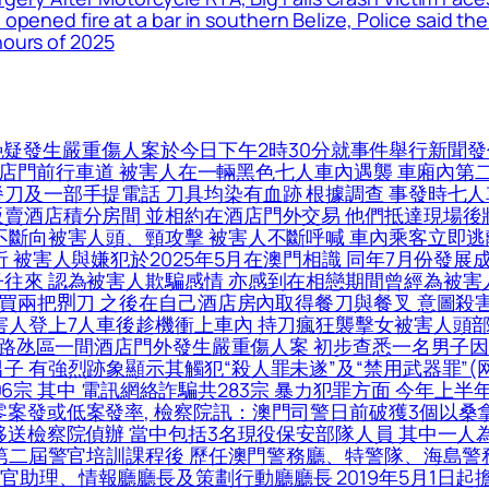
 opened fire at a bar in southern Belize, Police said t
hours of 2025
疑發生嚴重傷人案於今日下午2時30分就事件舉行新聞發
於酒店門前行車道 被害人在一輛黑色七人車內遇襲 車廂內
餐刀及一部手提電話 刀具均染有血跡 根據調查 事發時七
販賣酒店積分房間 並相約在酒店門外交易 他們抵達現場後
不斷向被害人頭、頸攻擊 被害人不斷呼喊 車內乘客立即逃
 被害人與嫌犯於2025年5月在澳門相識 同年7月份發展
往來 認為被害人欺騙感情 亦感到在相戀期間曾經為被害人投
買兩把𠝹刀 之後在自己酒店房內取得餐刀與餐叉 意圖殺害
害人登上7人車後趁機衝上車內 持刀瘋狂襲擊女被害人頭
5日路氹區一間酒店門外發生嚴重傷人案 初步查悉一名男子
子 有強烈跡象顯示其觸犯“殺人罪未遂”及“禁用武器罪”
06宗 其中 電訊網絡詐騙共283宗 暴力犯罪方面 今年上半年
案發或低案發率, 檢察院訊：澳門司警日前破獲3個以桑
移送檢察院偵辦 當中包括3名現役保安部隊人員 其中一人為
校第二屆警官培訓課程後 歷任澳門警務廳、特警隊、海島警
理、情報廳廳長及策劃行動廳廳長 2019年5月1日起擔任