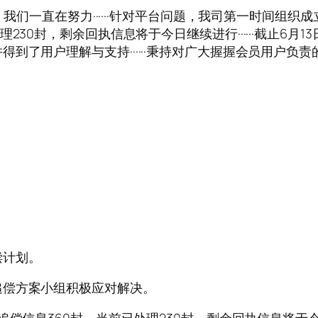
··追偿行动，我们一直在努力······针对平台问题，我司第一时间组
230封，剩余回执信息将于今日继续进行······截止6月
到了用户理解与支持······秉持对广大握握会员用户负
偿计划。
追偿方案小组积极应对解决。