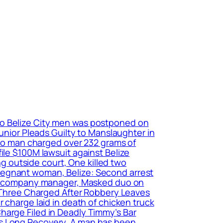
 two Belize City men was postponed on
Junior Pleads Guilty to Manslaughter in
edro man charged over 232 grams of
ile $100M lawsuit against Belize
 outside court, One killed two
d pregnant woman, Belize: Second arrest
nana company manager, Masked duo on
r, Three Charged After Robbery Leaves
 charge laid in death of chicken truck
harge Filed in Deadly Timmy’s Bar
es Long Recovery, A man has been