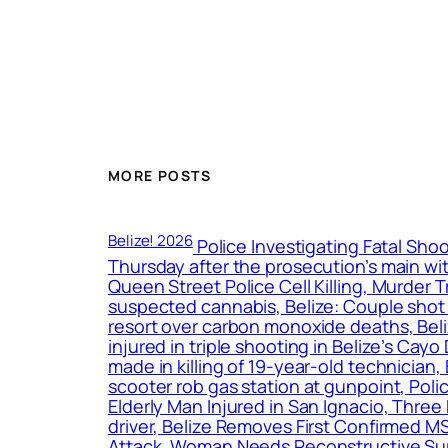
MORE POSTS
Belize! 2026
Police Investigating Fatal Shoo
Thursday after the prosecution’s main wit
Queen Street Police Cell Killing, Murder 
suspected cannabis, Belize: Couple shot d
resort over carbon monoxide deaths, Bel
injured in triple shooting in Belize’s Cay
made in killing of 19-year-old technicia
scooter rob gas station at gunpoint, Pol
Elderly Man Injured in San Ignacio, Three
driver, Belize Removes First Confirmed M
Attack, Woman Needs Reconstructive Surg