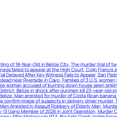
ting of 18-Year-Old in Belize City, The murder trial of
ness failed to appear at the High Court, Colin Francis 
Trial Delayed After Key Witness Fails to Appear, San P
ead near Riverside in Cayo, Families of 3 U.S. women f
ize woman accused of burning down house seen smiling
o District, Belize in shock after gunmen kill 23-year-ol
n, Belize: Man arrested for murder of Costa Rican ba
ice confirm image of suspects in delivery driver murde
 Men Arrested in Assault Robbery of Elderly Man, Murder
S-13 Gang Member of 2026 in Joint Operation, Murder C
ery After Motorcycle RTA, Big Falls Crash Victim Fac