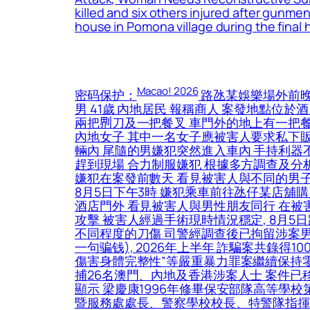
killed and six others injured after gunmen
house in Pomona village during the final 
Macao! 2026
密码保护：
路氹某娛樂場外前晚
男 41歲 內地居民 報稱商人 案發地點位
兩把𠝹刀及一把餐叉 車門外的地上有一把
內地女子 其中一名女子應被害人要求私下
輛內 尾隨的男嫌犯突然進入車內 手持利器
趕到現場 合力制服嫌犯 根據多方調查及分析
嫌犯在案發前數天 看見被害人與不同的男子
8月5日下午3時 嫌犯乘車前往氹仔某店舖購
酒店門外 看見被害人與男性朋友同行 在被
攻擊 被害人經過手術現時情況穩定, 8月
不同程度的刀傷 司警經調查後已拘留涉案男
一句骗钱), 2026年上半年 詐騙案共錄得10
傷害身體完整性”等嚴重暴力罪案繼續保持零
捕26名澳門、內地及香港涉案人士 案件已
顯示 梁慶康1996年修畢保安部隊高等學
暨服務處處長、警察學校校長、特警隊指揮官助