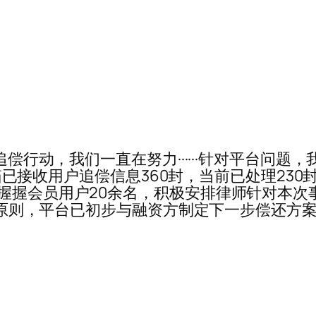
31······追偿行动，我们一直在努力······针
邮箱已接收用户追偿信息360封，当前已处理230封
的握握会员用户20余名，积极安排律师针对本
负责的原则，平台已初步与融资方制定下一步偿还