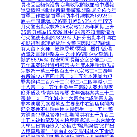
員收受巨額保護費 定期收取賄款並暗中通報
巡查情報 協助場所避開掃蕩, 消防局公佈今年
首季工作數據 首季消防事件總數為13923宗
較去年同期增加716宗 升幅5.42% 今年1至3
月火警出勤宗數為248宗 較2025年同期上升
33宗 升幅為15.35% 其中194宗不須開喉灌救
佔火警總出勤的78.23% 大部分出勤事件均在
初期得到處理 經統計 火警原因以忘記關爐、
有人留下火種、燃燒香燭/冥鏹、機件/設備
故障及電線短路為主 合共166宗 佔火警總出
勤的66.94%, 保安司司長辦公室公佈二○二
五年罪案統計資料顯示 去年度本澳整體犯罪
宗數為一萬三千四百五十八宗 較二○二四年
有所減少八百四十宗 二○二五年本澳暴力犯
罪共錄得二百六十二宗 較二○二四年減少二
十八宗 二○二五年共發生三宗殺人案 均與家
庭矛盾及感情糾紛相關 去年強姦案共三十二
宗 較二○二四年減少十六宗 約七成受害人為
非本澳居民 案發地點主要集中在酒店房間內
部分案件不排除由性交易衍生 二○二五年 警
方調查犯罪及警務行動期間 共有五千九百二
十五人被拘留及送交檢察院處理, 一名內地女
大學生日前疑墮入“公檢法”騙局 誤信“澳門出
入境事務廳”、“雲南市公安局”指其名下電話
號碼涉嫌參與犯罪及詐騙 按指示多次轉賬後