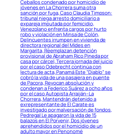
Ceballos condenado por homicidio de
jóvenes en La Chorrera suma otra
sanción por fuga, Caso Claudia Timpson:
tribunal niega arresto domiciliario a
expareja imputada por femicidio,
Venezolano enfrenta cargos por hurto
robo y violación en Minsa de Colón,
Delincuentes irrumpen en vivienda de
directora regional del Mides en
Margarita, Reemplazan detención
provisional de Abraham Rico Pineda por
casa por cárcel, Tercera jornada del juicio
por el caso Odebrecht continúa con
lectura de acta, Panamá Este ”Diablo” se
cobró la vida de una pasajera en puente
de Pacora, Revocan absolución y
condenan a Federico Suárez a ocho años
por el caso Autopista Arraiján–La
Chorrera, Mantendrán detenido a
exrepresentante de El Carate es
investigado por malversación de fondos,
Pedregal Le apagaron la vida de 15
balazos en El Porvenir, Dos jóvenes
aprehendidos por el homicidio de un
adulto mayor en Penonomé