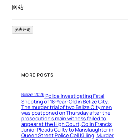
网站
MORE POSTS
Belize! 2026
Police Investigating Fatal
Shooting of 18-Year-Old in Belize City,
The murder trial of two Belize City men
was postponed on Thursday after the
prosecution’s main witness failed to
appear at the High Court, Colin Francis
Junior Pleads Guilty to Manslaughter in
Queen Street Police Cell Killing, Murder