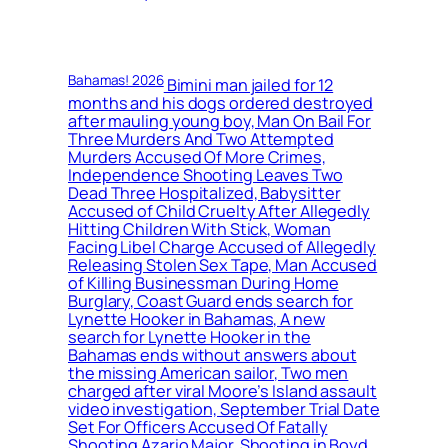
Bahamas! 2026
Bimini man jailed for 12
months and his dogs ordered destroyed
after mauling young boy, Man On Bail For
Three Murders And Two Attempted
Murders Accused Of More Crimes,
Independence Shooting Leaves Two
Dead Three Hospitalized, Babysitter
Accused of Child Cruelty After Allegedly
Hitting Children With Stick, Woman
Facing Libel Charge Accused of Allegedly
Releasing Stolen Sex Tape, Man Accused
of Killing Businessman During Home
Burglary, Coast Guard ends search for
Lynette Hooker in Bahamas, A new
search for Lynette Hooker in the
Bahamas ends without answers about
the missing American sailor, Two men
charged after viral Moore’s Island assault
video investigation, September Trial Date
Set For Officers Accused Of Fatally
Shooting Azario Major, Shooting in Boyd