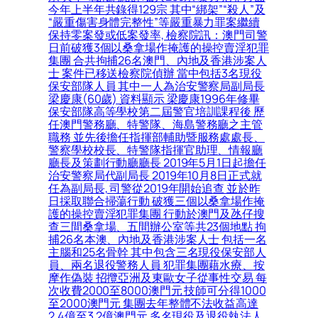
今年上半年共錄得129宗 其中“綁架”“殺人”及
“嚴重傷害身體完整性”等嚴重暴力罪案繼續
保持零案發或低案發率, 檢察院訊：澳門司警
日前破獲3個以桑拿場作掩護的操控賣淫犯罪
集團 合共拘捕26名澳門、內地及香港涉案人
士 案件已移送檢察院偵辦 當中包括3名現役
保安部隊人員 其中一人為治安警察局副局長
梁慶康(60歲) 資料顯示 梁慶康1996年修畢
保安部隊高等學校第二屆警官培訓課程後 歷
任澳門警務廳、特警隊、海島警務廳之主管
職務 並先後擔任指揮部輔助暨服務處處長、
警察學校校長、特警隊指揮官助理、情報廳
廳長及策劃行動廳廳長 2019年5月1日起擔任
治安警察局代副局長 2019年10月8日正式就
任為副局長, 司警從2019年開始追查 並於昨
日採取聯合掃蕩行動 破獲三個以桑拿場作掩
護的操控賣淫犯罪集團 行動於澳門及氹仔搜
查三間桑拿場、五間辦公室等共23個地點 拘
捕26名本澳、內地及香港涉案人士 包括一名
主腦和25名骨幹 其中包含三名現役保安部人
員、兩名退役警務人員 犯罪集團藉水療、按
摩作偽裝 招攬亞洲及東歐女子從事性交易 每
次收費2000至8000澳門元 技師可分得1000
至2000澳門元 集團去年整體不法收益高達
2.4億至3.2億澳門元 多名現役及退役執法人