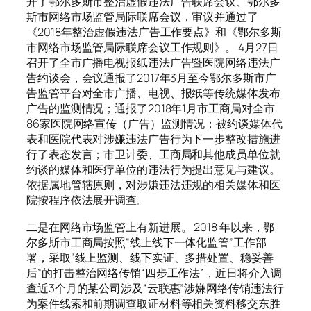
开了鄂尔多斯市整治虚假违法广告联席会议、鄂尔多
斯市网络市场监管局际联席会议，审议并通过了
《2018年整治虚假违法广告工作要点》和《鄂尔多斯
市网络市场监管局际联席会议工作规则》。 4月27日
召开了全市广播电视报纸违法广告暨医院网络违法广
告约谈会，会议通报了2017年3月至今鄂尔多斯市广
告监管平台对全市广播、电视、报纸等传统媒体发布
广告的监测情况；通报了2018年1月市工商局对全市
86家医院网络宣传（广告）监测情况；被约谈媒体代
表和医院代表对涉嫌违法广告行为下一步整改措施进
行了表态发言；市卫计委、工商局和其他成员单位就
约谈的媒体和医疗单位的违法行为提出意见与建议。
依据属地管辖原则，对涉嫌违法违规的相关媒体和医
院按程序依法展开调查。
二是在网络市场监管上有新进展。 2018 年以来，鄂
尔多斯市工商局按照“线上线下一体化监管”工作部
署，采取“线上监测、线下实证、多措处置、稳妥善
后”的打击整治网络传销“四步工作法”，近日将介入调
查近3个月的某公司涉及“云联惠”涉嫌网络传销违法行
为案件线索和前期调查取证材料等相关资料移交东胜