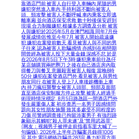
靠酒店門前 被害人自行登入車輛內 尾隨的男
嫌犯突然進入車內 手持利器不斷向被害人
頭、頸攻擊 被害人不斷呼喊 車內乘客立即逃
離車廂 並向酒店保安求救 數十秒後保安趕到
現場 合力制服嫌犯 根據多方調查及分析 被害
人與嫌犯於2025年5月在澳門相識 同年7月份
發展成情侶 惟至今年7月 被害人開始疏遠嫌
犯 嫌犯在案發前數天 看見被害人與不同的男
子往來 認為被害人欺騙感情 亦感到在相戀期
間曾經為被害人投下大量金錢 深感不忿 於是
在2026年8月5日下午3時 嫌犯乘車前往氹仔
某店舖購買兩把𠝹刀 之後在自己酒店房內取
得餐刀與餐叉 意圖殺害被害人報復 當晚8時
50分 嫌犯在案發酒店門外 看見被害人與男性
朋友同行 在被害人登上7人車後趁機衝上車
內 持刀瘋狂襲擊女被害人頭部、頸部及面部
直至酒店保安制服方停止攻擊 被害人經過手
術現時情況穩定, 8月5日路氹區一間酒店門外
發生嚴重傷人案 初步查悉一名男子因感情問
題向其女性朋友施襲 致其多處受不同程度的
刀傷 司警經調查後已拘留涉案男子 有強烈跡
象顯示其觸犯“殺人罪未遂”及“禁用武器罪”
(网友：视频男子被押走前指着车里大喊了一
句骗钱), 2026年上半年 詐騙案共錄得1006
宗 其中 電訊網絡詐騙共283宗 暴力犯罪方面