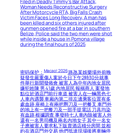
Filed in Deadly Timmy’s Bar Attack,
Woman Needs Reconstructive Surgery
After Motorcycle RTA, Big Falls Crash
Victim Faces Long Recovery, A man has
been killed and six others injured after
gunmen opened fire at a bar in southern
Belize, Police said the two men were shot
while inside a house in Pomona village
during the final hours of 2025
Macao! 2026
密码保护：
路氹某娛樂場外前晚
疑發生嚴重傷人案於今日下午2時30分就事
件舉行新聞發佈會 被害人為中年內地女居民
嫌犯姓陳 男 41歲 內地居民 報稱商人 案發地
點位於酒店門前行車道 被害人在一輛黑色七
人車內遇襲 車廂內第二排左邊乘客位置有多
處血跡 座椅上有兩把𠝹刀及一把餐叉 車門外
的地上有一把餐刀及一部手提電話 刀具均染
有血跡 根據調查 事發時七人車內除被害人外
還有一名男司機及兩名內地女子 其中一名女
子應被害人要求私下販賣酒店積分房間 並相
約在酒店門外交易 他們抵達現場後將車輛停