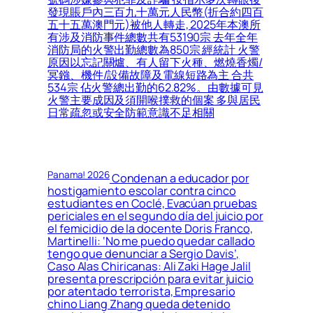
發現賬戶內三百九十萬元人民幣(折合約四百
五十五萬澳門元)被他人轉走, 2025年本澳所
有涉及消防事件總數共有53190宗 去年全年
消防局的火警出勤總數為850宗 經統計 火警
原因以忘記關爐、有人留下火種、燃燒香燭/
冥鏹、機件/設備故障及電線短路為主 合共
534宗 佔火警總出勤的62.82%。由數據可見
火警主要成因及須開喉撲救的個案 多與居民
日常疏忽或安全防範意識不足相關
Panama! 2026
Condenan a educador por
hostigamiento escolar contra cinco
estudiantes en Coclé, Evacúan pruebas
periciales en el segundo día del juicio por
el femicidio de la docente Doris Franco,
Martinelli: ‘No me puedo quedar callado
tengo que denunciar a Sergio Davis’,
Caso Alas Chiricanas: Ali Zaki Hage Jalil
presenta prescripción para evitar juicio
por atentado terrorista, Empresario
chino Liang Zhang queda detenido