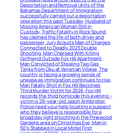
Deportation and Removal Units of the
Bahamas Department of Immigration
successfully carried out a deportation
operation this past Tuesday, Husband of
Missing American Woman Still in
Custody, Traffic Fatality in Rock Sound
has claimed the life of both driver and
passenger, Jury Acquits Man of Charges
Connected to Deadly 2023 Double
Shooting, Man Charged With Killing
Girlfriend Outside Fox Hill Apartment,
Man Convicted of Stealing Two Gas
Tanks from Oku at Venetian Village, The
country is facing a growing sense of
unease as immigration continues to rise,
Man Fatally Shot in Fox Hill Becomes
Third Murder Victim for 2026, Fox Hill
records the third homicide this evening –
victim is 29-year-old Jason Armbrister,
Police need your help locating a suspect
who they believe is responsible for a
broad day light shooting in the Pinewood
Gardens area on Christmas Eve, Man in
50’s Stabbed in Local Motel First