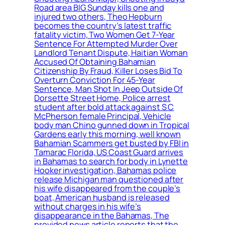
Road area BIG Sunday kills one and
injured two others, Theo Hepburn
becomes the country’s latest traffic
fatality victim, Two Women Get 7-Year
Sentence For Attempted Murder Over
Landlord Tenant Dispute, Haitian Woman
Accused Of Obtaining Bahamian
Citizenship By Fraud, Killer Loses Bid To
Overturn Conviction For 45-Year
Sentence, Man Shot In Jeep Outside Of
Dorsette Street Home, Police arrest
student after bold attack against S C
McPherson female Principal, Vehicle
body man Chino gunned down in Tropical
Gardens early this morning, well known
Bahamian Scammers get busted by FBI in
Tamarac Florida, US Coast Guard arrives
in Bahamas to search for body in Lynette
Hooker investigation, Bahamas police
release Michigan man questioned after
his wife disappeared from the couple’s
boat, American husband is released
without charges in his wife’s
disappearance in the Bahamas, The
provided news article reports that the