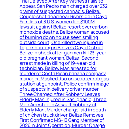
Trial Delayed After Key Witness Fails to
Appear, San Pedro man charged over 232
grams of suspected cannabis, Belize:
Couple shot dead near Riverside in Cayo,
Families of 3 U.S. women file $100M
lawsuit against Belize resort over carbon
monoxide deaths, Belize woman accused
of burning down house seen smiling
outside court, One killed two injured in
triple shooting in Belize’s Cayo District,
Belize in shock after gunmen kill 23-year-
old pregnant woman, Belize: Second
arrest made in killing of 19-year-old
technician, Belize: Man arrested for
murder of Costa Rican banana company
manager, Masked duo on scooter rob gas
station at gunpoint, Police confirm image
of suspects in delivery driver murder,
Three Charged After Robbery Leaves
Elderly Man Injured in San Ignacio, Three
Men Arrested in Assault Robbery of
Elderly Man, Murder charge laid in death
of chicken truck driver, Belize Removes
First Confirmed MS-13 Gang Member of
2026 in Joint Operation, Murder Charge