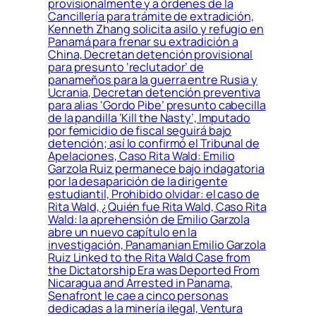
provisionalmente y a órdenes de la
Cancillería para trámite de extradición,
Kenneth Zhang solicita asilo y refugio en
Panamá para frenar su extradición a
China, Decretan detención provisional
para presunto ‘reclutador’ de
panameños para la guerra entre Rusia y
Ucrania, Decretan detención preventiva
para alias ‘Gordo Pibe’ presunto cabecilla
de la pandilla ‘Kill the Nasty’, Imputado
por femicidio de fiscal seguirá bajo
detención; así lo confirmó el Tribunal de
Apelaciones, Caso Rita Wald: Emilio
Garzola Ruiz permanece bajo indagatoria
por la desaparición de la dirigente
estudiantil, Prohibido olvidar: el caso de
Rita Wald, ¿Quién fue Rita Wald, Caso Rita
Wald: la aprehensión de Emilio Garzola
abre un nuevo capítulo en la
investigación, Panamanian Emilio Garzola
Ruiz Linked to the Rita Wald Case from
the Dictatorship Era was Deported From
Nicaragua and Arrested in Panama,
Senafront le cae a cinco personas
dedicadas a la minería ilegal, Ventura