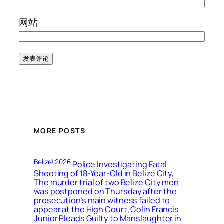
网站
MORE POSTS
Belize! 2026
Police Investigating Fatal
Shooting of 18-Year-Old in Belize City,
The murder trial of two Belize City men
was postponed on Thursday after the
prosecution’s main witness failed to
appear at the High Court, Colin Francis
Junior Pleads Guilty to Manslaughter in