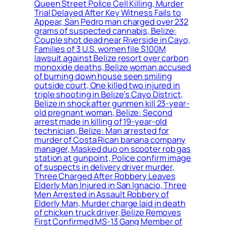
Queen Street Police Cell Killing, Murder
Trial Delayed After Key Witness Fails to
Appear, San Pedro man charged over 232
grams of suspected cannabis, Belize:
Couple shot dead near Riverside in Cayo,
Families of 3 U.S. women file $100M
lawsuit against Belize resort over carbon
monoxide deaths, Belize woman accused
of burning down house seen smiling
outside court, One killed two injured in
triple shooting in Belize’s Cayo District,
Belize in shock after gunmen kill 23-year-
old pregnant woman, Belize: Second
arrest made in killing of 19-year-old
technician, Belize: Man arrested for
murder of Costa Rican banana company
manager, Masked duo on scooter rob gas
station at gunpoint, Police confirm image
of suspects in delivery driver murder,
Three Charged After Robbery Leaves
Elderly Man Injured in San Ignacio, Three
Men Arrested in Assault Robbery of
Elderly Man, Murder charge laid in death
of chicken truck driver, Belize Removes
First Confirmed MS-13 Gang Member of