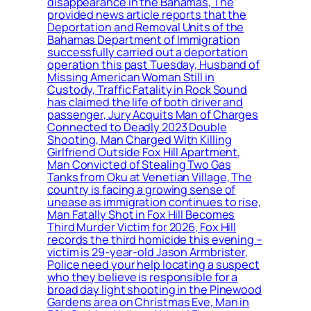
disappearance in the Bahamas, The
provided news article reports that the
Deportation and Removal Units of the
Bahamas Department of Immigration
successfully carried out a deportation
operation this past Tuesday, Husband of
Missing American Woman Still in
Custody, Traffic Fatality in Rock Sound
has claimed the life of both driver and
passenger, Jury Acquits Man of Charges
Connected to Deadly 2023 Double
Shooting, Man Charged With Killing
Girlfriend Outside Fox Hill Apartment,
Man Convicted of Stealing Two Gas
Tanks from Oku at Venetian Village, The
country is facing a growing sense of
unease as immigration continues to rise,
Man Fatally Shot in Fox Hill Becomes
Third Murder Victim for 2026, Fox Hill
records the third homicide this evening –
victim is 29-year-old Jason Armbrister,
Police need your help locating a suspect
who they believe is responsible for a
broad day light shooting in the Pinewood
Gardens area on Christmas Eve, Man in