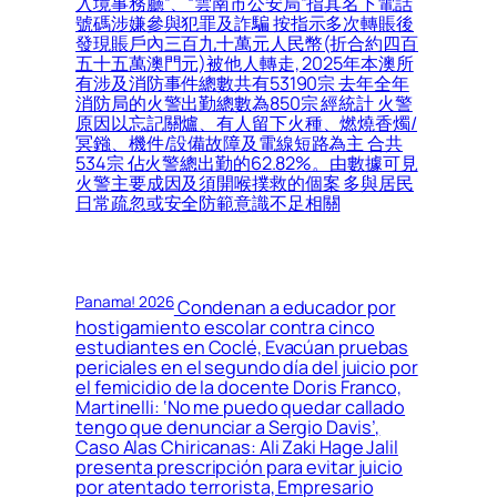
入境事務廳”、“雲南市公安局”指其名下電話
號碼涉嫌參與犯罪及詐騙 按指示多次轉賬後
發現賬戶內三百九十萬元人民幣(折合約四百
五十五萬澳門元)被他人轉走, 2025年本澳所
有涉及消防事件總數共有53190宗 去年全年
消防局的火警出勤總數為850宗 經統計 火警
原因以忘記關爐、有人留下火種、燃燒香燭/
冥鏹、機件/設備故障及電線短路為主 合共
534宗 佔火警總出勤的62.82%。由數據可見
火警主要成因及須開喉撲救的個案 多與居民
日常疏忽或安全防範意識不足相關
Panama! 2026
Condenan a educador por
hostigamiento escolar contra cinco
estudiantes en Coclé, Evacúan pruebas
periciales en el segundo día del juicio por
el femicidio de la docente Doris Franco,
Martinelli: ‘No me puedo quedar callado
tengo que denunciar a Sergio Davis’,
Caso Alas Chiricanas: Ali Zaki Hage Jalil
presenta prescripción para evitar juicio
por atentado terrorista, Empresario