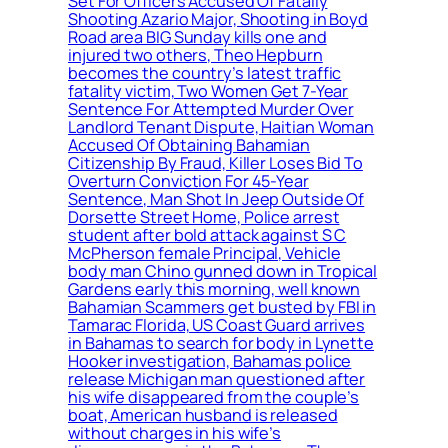
Set For Officers Accused Of Fatally
Shooting Azario Major, Shooting in Boyd
Road area BIG Sunday kills one and
injured two others, Theo Hepburn
becomes the country’s latest traffic
fatality victim, Two Women Get 7-Year
Sentence For Attempted Murder Over
Landlord Tenant Dispute, Haitian Woman
Accused Of Obtaining Bahamian
Citizenship By Fraud, Killer Loses Bid To
Overturn Conviction For 45-Year
Sentence, Man Shot In Jeep Outside Of
Dorsette Street Home, Police arrest
student after bold attack against S C
McPherson female Principal, Vehicle
body man Chino gunned down in Tropical
Gardens early this morning, well known
Bahamian Scammers get busted by FBI in
Tamarac Florida, US Coast Guard arrives
in Bahamas to search for body in Lynette
Hooker investigation, Bahamas police
release Michigan man questioned after
his wife disappeared from the couple’s
boat, American husband is released
without charges in his wife’s