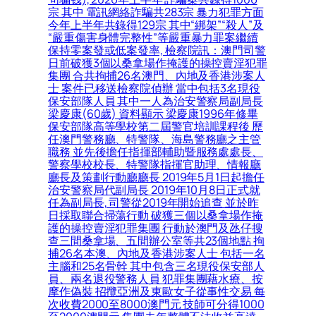
宗 其中 電訊網絡詐騙共283宗 暴力犯罪方面
今年上半年共錄得129宗 其中“綁架”“殺人”及
“嚴重傷害身體完整性”等嚴重暴力罪案繼續
保持零案發或低案發率, 檢察院訊：澳門司警
日前破獲3個以桑拿場作掩護的操控賣淫犯罪
集團 合共拘捕26名澳門、內地及香港涉案人
士 案件已移送檢察院偵辦 當中包括3名現役
保安部隊人員 其中一人為治安警察局副局長
梁慶康(60歲) 資料顯示 梁慶康1996年修畢
保安部隊高等學校第二屆警官培訓課程後 歷
任澳門警務廳、特警隊、海島警務廳之主管
職務 並先後擔任指揮部輔助暨服務處處長、
警察學校校長、特警隊指揮官助理、情報廳
廳長及策劃行動廳廳長 2019年5月1日起擔任
治安警察局代副局長 2019年10月8日正式就
任為副局長, 司警從2019年開始追查 並於昨
日採取聯合掃蕩行動 破獲三個以桑拿場作掩
護的操控賣淫犯罪集團 行動於澳門及氹仔搜
查三間桑拿場、五間辦公室等共23個地點 拘
捕26名本澳、內地及香港涉案人士 包括一名
主腦和25名骨幹 其中包含三名現役保安部人
員、兩名退役警務人員 犯罪集團藉水療、按
摩作偽裝 招攬亞洲及東歐女子從事性交易 每
次收費2000至8000澳門元 技師可分得1000