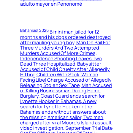
adulto mayor en Penonomé
Bahamas! 2026
Bimini man jailed for 12
months and his dogs ordered destroyed
after mauling young boy, Man On Bail For
Three Murders And Two Attempted
Murders Accused Of More Crimes,
Independence Shooting Leaves Two
Dead Three Hospitalized, Babysitter
Accused of Child Cruelty After Allegedly
Hitting Children With Stick, Woman
Facing Libel Charge Accused of Allegedly
Releasing Stolen Sex Tape, Man Accused
of Killing Businessman During Home
Burglary, Coast Guard ends search for
Lynette Hooker in Bahamas, A new
search for Lynette Hooker in the
Bahamas ends without answers about
the missing American sailor, Two men
charged after viral Moore’s Island assault
video investigation, September Trial Date