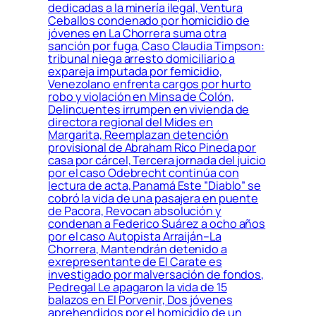
dedicadas a la minería ilegal, Ventura
Ceballos condenado por homicidio de
jóvenes en La Chorrera suma otra
sanción por fuga, Caso Claudia Timpson:
tribunal niega arresto domiciliario a
expareja imputada por femicidio,
Venezolano enfrenta cargos por hurto
robo y violación en Minsa de Colón,
Delincuentes irrumpen en vivienda de
directora regional del Mides en
Margarita, Reemplazan detención
provisional de Abraham Rico Pineda por
casa por cárcel, Tercera jornada del juicio
por el caso Odebrecht continúa con
lectura de acta, Panamá Este ”Diablo” se
cobró la vida de una pasajera en puente
de Pacora, Revocan absolución y
condenan a Federico Suárez a ocho años
por el caso Autopista Arraiján–La
Chorrera, Mantendrán detenido a
exrepresentante de El Carate es
investigado por malversación de fondos,
Pedregal Le apagaron la vida de 15
balazos en El Porvenir, Dos jóvenes
aprehendidos por el homicidio de un