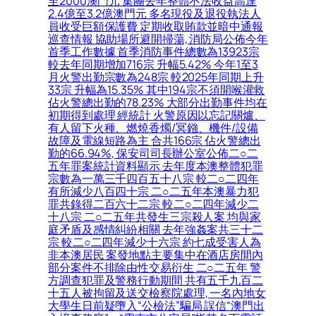
至2000澳門元 集團去年整體不法收益高達
2.4億至3.2億澳門元 多名現役及退役執法人
員收受巨額保護費 定期收取賄款並暗中通報
巡查情報 協助場所避開掃蕩, 消防局公佈今年
首季工作數據 首季消防事件總數為13923宗
較去年同期增加716宗 升幅5.42% 今年1至3
月火警出勤宗數為248宗 較2025年同期上升
33宗 升幅為15.35% 其中194宗不須開喉灌救
佔火警總出勤的78.23% 大部分出勤事件均在
初期得到處理 經統計 火警原因以忘記關爐、
有人留下火種、燃燒香燭/冥鏹、機件/設備
故障及電線短路為主 合共166宗 佔火警總出
勤的66.94%, 保安司司長辦公室公佈二○二
五年罪案統計資料顯示 去年度本澳整體犯罪
宗數為一萬三千四百五十八宗 較二○二四年
有所減少八百四十宗 二○二五年本澳暴力犯
罪共錄得二百六十二宗 較二○二四年減少二
十八宗 二○二五年共發生三宗殺人案 均與家
庭矛盾及感情糾紛相關 去年強姦案共三十二
宗 較二○二四年減少十六宗 約七成受害人為
非本澳居民 案發地點主要集中在酒店房間內
部分案件不排除由性交易衍生 二○二五年 警
方調查犯罪及警務行動期間 共有五千九百二
十五人被拘留及送交檢察院處理, 一名內地女
大學生日前疑墮入“公檢法”騙局 誤信“澳門出