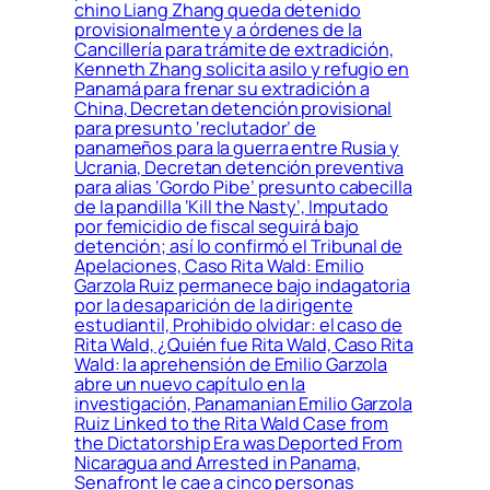
chino Liang Zhang queda detenido
provisionalmente y a órdenes de la
Cancillería para trámite de extradición,
Kenneth Zhang solicita asilo y refugio en
Panamá para frenar su extradición a
China, Decretan detención provisional
para presunto ‘reclutador’ de
panameños para la guerra entre Rusia y
Ucrania, Decretan detención preventiva
para alias ‘Gordo Pibe’ presunto cabecilla
de la pandilla ‘Kill the Nasty’, Imputado
por femicidio de fiscal seguirá bajo
detención; así lo confirmó el Tribunal de
Apelaciones, Caso Rita Wald: Emilio
Garzola Ruiz permanece bajo indagatoria
por la desaparición de la dirigente
estudiantil, Prohibido olvidar: el caso de
Rita Wald, ¿Quién fue Rita Wald, Caso Rita
Wald: la aprehensión de Emilio Garzola
abre un nuevo capítulo en la
investigación, Panamanian Emilio Garzola
Ruiz Linked to the Rita Wald Case from
the Dictatorship Era was Deported From
Nicaragua and Arrested in Panama,
Senafront le cae a cinco personas