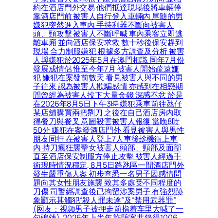
約在酒店門外交易 他們抵達現場後將車輛停
靠酒店門前 被害人自行登入車輛內 尾隨的男
嫌犯突然進入車內 手持利器不斷向被害人
頭、頸攻擊 被害人不斷呼喊 車內乘客立即逃
離車廂 並向酒店保安求救 數十秒後保安趕到
現場 合力制服嫌犯 根據多方調查及分析 被害
人與嫌犯於2025年5月在澳門相識 同年7月份
發展成情侶 惟至今年7月 被害人開始疏遠嫌
犯 嫌犯在案發前數天 看見被害人與不同的男
子往來 認為被害人欺騙感情 亦感到在相戀期
間曾經為被害人投下大量金錢 深感不忿 於是
在2026年8月5日下午3時 嫌犯乘車前往氹仔
某店舖購買兩把𠝹刀 之後在自己酒店房內取
得餐刀與餐叉 意圖殺害被害人報復 當晚8時
50分 嫌犯在案發酒店門外 看見被害人與男性
朋友同行 在被害人登上7人車後趁機衝上車
內 持刀瘋狂襲擊女被害人頭部、頸部及面部
直至酒店保安制服方停止攻擊 被害人經過手
術現時情況穩定, 8月5日路氹區一間酒店門外
發生嚴重傷人案 初步查悉一名男子因感情問
題向其女性朋友施襲 致其多處受不同程度的
刀傷 司警經調查後已拘留涉案男子 有強烈跡
象顯示其觸犯“殺人罪未遂”及“禁用武器罪”
(网友：视频男子被押走前指着车里大喊了一
句骗钱), 2026年上半年 詐騙案共錄得1006