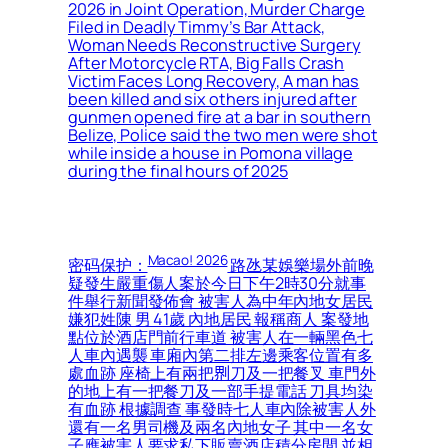
2026 in Joint Operation, Murder Charge
Filed in Deadly Timmy’s Bar Attack,
Woman Needs Reconstructive Surgery
After Motorcycle RTA, Big Falls Crash
Victim Faces Long Recovery, A man has
been killed and six others injured after
gunmen opened fire at a bar in southern
Belize, Police said the two men were shot
while inside a house in Pomona village
during the final hours of 2025
Macao! 2026
密码保护：
路氹某娛樂場外前晚
疑發生嚴重傷人案於今日下午2時30分就事
件舉行新聞發佈會 被害人為中年內地女居民
嫌犯姓陳 男 41歲 內地居民 報稱商人 案發地
點位於酒店門前行車道 被害人在一輛黑色七
人車內遇襲 車廂內第二排左邊乘客位置有多
處血跡 座椅上有兩把𠝹刀及一把餐叉 車門外
的地上有一把餐刀及一部手提電話 刀具均染
有血跡 根據調查 事發時七人車內除被害人外
還有一名男司機及兩名內地女子 其中一名女
子應被害人要求私下販賣酒店積分房間 並相