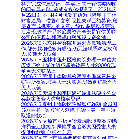
料并完成信息登记。事实上,关于宜信类固收
的问题早在5年前就有媒体报道了。2021年7
月22日,证券时报网刊发了题为《潜望｜宜信
财富迷局：借道产交所,隐性关联巨额募资,底
层资产成机密》的文章。经过多层股权穿透
后发现,这些产品的底层资产全部是宜信关联
公司的债权,涉嫌违规自融和设立资金池。
2026.7.15 乐东县检察院开展涉案款项清理工
作,部分款项经多方联络,仍无法联系对应权利
人,长期无人认领
2026.7.15 玉林市玉州区检察院办理一帮信案
应返还给上游诈骗犯罪的被害人共20000元,
至今无法联系上
2026.7.15 芜湖市南陵县检察院办理李青松盗
窃罪所得案,被害人无法联系,导致退赃款至今
无人认领
2026.7.15 天津市和平区聚祥瑞非法吸收公众
存款案集资人信息核实登记
2026.7.15 泰州市海陵区陈增智犯诈骗,偷越国
(边)境罪一案被害人刘艳平,梁玉美一年内领
取退赔款项
2026.7.14 太原市小店区梁豪瑞聪退赔案,刘希
洋罚金追缴案,郭凤艳罚金追缴案因受害人未
提供收款账户,提存公示
2026.7.14 南阳市康鑫纸箱包装有限公司,南阳