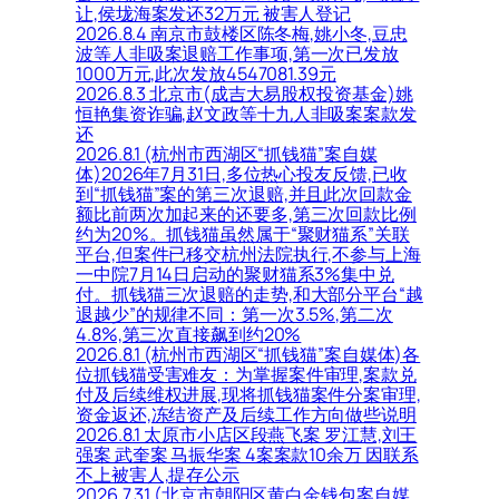
让,侯垅海案发还32万元 被害人登记
2026.8.4 南京市鼓楼区陈冬梅,姚小冬,豆忠
波等人非吸案退赔工作事项,第一次已发放
1000万元,此次发放4547081.39元
2026.8.3 北京市(成吉大易股权投资基金)姚
恒艳集资诈骗,赵文政等十九人非吸案案款发
还
2026.8.1 (杭州市西湖区“抓钱猫”案自媒
体)2026年7月31日,多位热心投友反馈,已收
到“抓钱猫”案的第三次退赔,并且此次回款金
额比前两次加起来的还要多,第三次回款比例
约为20%。抓钱猫虽然属于“聚财猫系”关联
平台,但案件已移交杭州法院执行,不参与上海
一中院7月14日启动的聚财猫系3%集中兑
付。抓钱猫三次退赔的走势,和大部分平台“越
退越少”的规律不同：第一次3.5%,第二次
4.8%,第三次直接飙到约20%
2026.8.1 (杭州市西湖区“抓钱猫”案自媒体)各
位抓钱猫受害难友：为掌握案件审理,案款兑
付及后续维权进展,现将抓钱猫案件分案审理,
资金返还,冻结资产及后续工作方向做些说明
2026.8.1 太原市小店区段燕飞案 罗江慧,刘王
强案 武奎案 马振华案 4案案款10余万 因联系
不上被害人,提存公示
2026.7.31 (北京市朝阳区黄白金钱包案自媒