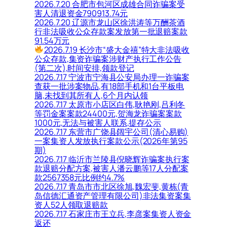
2026.7.20 合肥市包河区成雄合同诈骗案受
害人清退资金790913.74元
2026.7.20 辽源市龙山区徐洪涛等万酬茶酒
行非法吸收公众存款案发放第一批退赔案款
91.54万元
2026.7.19 长沙市“盛大金禧”特大非法吸收
公众存款,集资诈骗案涉财产执行工作公告
(第二次),时间安排,领款登记
2026.7.17 宁波市宁海县公安局办理一诈骗案
查获一批涉案物品,有18部手机和1台平板电
脑,未找到其所有人,6个月内认领
2026.7.17 太原市小店区白伟,耿艳刚,吕利冬
等罚金案案款24400元,贺海龙诈骗案案款
1000元,无法与被害人联系,提存公示
2026.7.17 东营市广饶县阔宇公司(清心易购)
一案集资人发放执行案款公示(2026年第95
期)
2026.7.17 临沂市兰陵县倪晓辉诈骗案执行案
款退赔分配方案,被害人潘云鹏等17人分配案
款2567358元比例约4.7%
2026.7.17 青岛市市北区徐旭,魏宏斐,黄栋(青
岛信德汇通资产管理有限公司)非法集资案集
资人52人领取退赔款
2026.7.17 石家庄市王立兵,李彦案集资人资金
返还