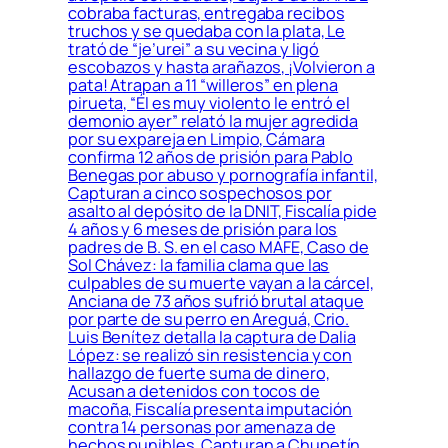
cobraba facturas, entregaba recibos
truchos y se quedaba con la plata, Le
trató de “je’urei” a su vecina y ligó
escobazos y hasta arañazos, ¡Volvieron a
pata! Atrapan a 11 “willeros” en plena
pirueta, “Él es muy violento le entró el
demonio ayer” relató la mujer agredida
por su expareja en Limpio, Cámara
confirma 12 años de prisión para Pablo
Benegas por abuso y pornografía infantil,
Capturan a cinco sospechosos por
asalto al depósito de la DNIT, Fiscalía pide
4 años y 6 meses de prisión para los
padres de B. S. en el caso MAFE, Caso de
Sol Chávez: la familia clama que las
culpables de su muerte vayan a la cárcel,
Anciana de 73 años sufrió brutal ataque
por parte de su perro en Areguá, Crio.
Luis Benítez detalla la captura de Dalia
López: se realizó sin resistencia y con
hallazgo de fuerte suma de dinero,
Acusan a detenidos con tocos de
macoña, Fiscalía presenta imputación
contra 14 personas por amenaza de
hechos punibles, Capturan a Chupetín