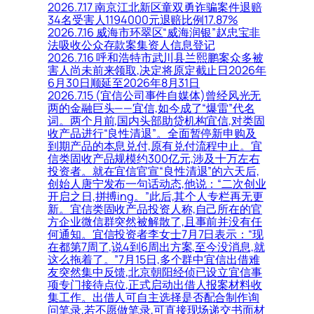
2026.7.17 南京江北新区童双勇诈骗案件退赔
34名受害人1194000元退赔比例17.87%
2026.7.16 威海市环翠区“威海润银”赵忠宝非
法吸收公众存款案集资人信息登记
2026.7.16 呼和浩特市武川县兰熙鹏案众多被
害人尚未前来领取,决定将原定截止日2026年
6月30日顺延至2026年8月31日
2026.7.15 (宜信公司事件自媒体)曾经风光无
两的金融巨头——宜信,如今成了“爆雷”代名
词。两个月前,国内头部助贷机构宜信,对类固
收产品进行“良性清退”。全面暂停新申购及
到期产品的本息兑付,原有兑付流程中止。宜
信类固收产品规模约300亿元,涉及十万左右
投资者。就在宜信官宣“良性清退”的六天后,
创始人唐宁发布一句话动态,他说：“二次创业
开启之日,拼搏ing。”此后,其个人专栏再无更
新。宜信类固收产品投资人称,自己所在的官
方企业微信群突然被解散了,且事前并没有任
何通知。宜信投资者李女士7月7日表示：“现
在都第7周了,说4到6周出方案,至今没消息,就
这么拖着了。”7月15日,多个群中宜信出借难
友突然集中反馈,北京朝阳经侦已设立宜信事
项专门接待点位,正式启动出借人报案材料收
集工作。出借人可自主选择是否配合制作询
问笔录,若不愿做笔录,可直接现场递交书面材