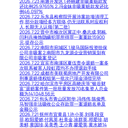
2026.7.23 南通开发区 1.孙丽建非吸案赃款发
还比例25.9765% 2.冯金妹非吸案赃款发还比
例46.097%
2026.7.22 乐东县检察院开展涉案款项清理工
作,部分款项经多方联络,仍无法联系对应权利
人,长期无人认领(第二批)
2026.7.22 晋中市榆次区冀正中,桑志成,郭栋,
闫利兵掩饰隐瞒犯罪所得罪一案案款15900
元,提存公示
2026.7.22 南阳市宛城区 1.骏马国际投资担保
公司非吸案 2.南阳市九龙源企业营销策划有
限公司非吸案 登记
2026.7.22 宜宾市南溪区夏伍责令退赔一案多
次联系被害人段虹霞均不办理退款手续
2026.7.22 成都市美联蜀房地产开发有限公司
刑事退赔债权组第一批次已现金清偿完毕
2026.7.22 哈尔滨市平房区高晓庆等“银谷财
富”退赔案件第一批批量发放70名集资人总金
额为141,048.56元
2026.7.21 包头市青山区郭华,冯伟伟,陈俊秀,
马智强非法吸收公众存款罪一案退赔名单及
金额公示
2026.7.21 抚州市宜黄县 1.许小英,刘瑛,段亚
菲,欧阳爱娇,付凤英,杜美金,涂群英,邓爱珍,胡
美鲜,黄国珍,吴美秀,王小青,廖爱英,黄水娇14