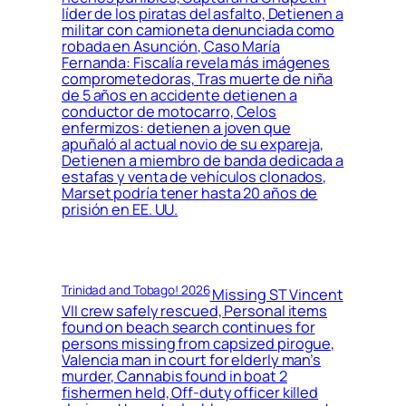
líder de los piratas del asfalto, Detienen a
militar con camioneta denunciada como
robada en Asunción, Caso María
Fernanda: Fiscalía revela más imágenes
comprometedoras, Tras muerte de niña
de 5 años en accidente detienen a
conductor de motocarro, Celos
enfermizos: detienen a joven que
apuñaló al actual novio de su expareja,
Detienen a miembro de banda dedicada a
estafas y venta de vehículos clonados,
Marset podría tener hasta 20 años de
prisión en EE. UU.
Trinidad and Tobago! 2026
Missing ST Vincent
VII crew safely rescued, Personal items
found on beach search continues for
persons missing from capsized pirogue,
Valencia man in court for elderly man’s
murder, Cannabis found in boat 2
fishermen held, Off-duty officer killed