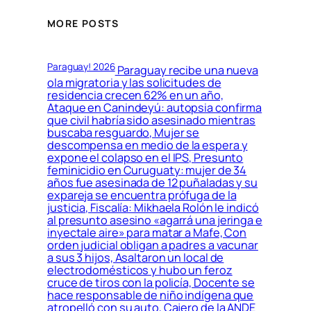
MORE POSTS
Paraguay! 2026
Paraguay recibe una nueva
ola migratoria y las solicitudes de
residencia crecen 62% en un año,
Ataque en Canindeyú: autopsia confirma
que civil habría sido asesinado mientras
buscaba resguardo, Mujer se
descompensa en medio de la espera y
expone el colapso en el IPS, Presunto
feminicidio en Curuguaty: mujer de 34
años fue asesinada de 12 puñaladas y su
expareja se encuentra prófuga de la
justicia, Fiscalía: Mikhaela Rolón le indicó
al presunto asesino «agarrá una jeringa e
inyectale aire» para matar a Mafe, Con
orden judicial obligan a padres a vacunar
a sus 3 hijos, Asaltaron un local de
electrodomésticos y hubo un feroz
cruce de tiros con la policía, Docente se
hace responsable de niño indígena que
atropelló con su auto, Cajero de la ANDE