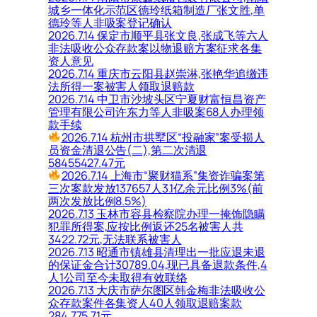
城乡一体化示范区德玲纸箱制造厂张文胜,单
德玲等人非吸案登记确认
2026.7.14 保定市顺平县张文良,张成飞等六人
非法吸收公众存款案以物退赔方案征求各集
资人意见
2026.7.14 重庆市云阳县赵崇淋,张艳华追缴违
法所得一案被害人领取退赔款
2026.7.14 中卫市沙坡头区宁夏财富恒昌资产
管理有限公司许东力等人非吸案68人办理领
款手续
2026.7.14 杭州市拱墅区“投融家”案受损人
员资金清退公告(二),第二次清退
58455427.47元
2026.7.14 上海市“聚财猫系”集资诈骗案第
三次案款发放137657人3.1亿余元比例3%(前
两次发放比例8.5%)
2026.7.13 玉林市容县检察院办理一掩饰隐瞒
犯罪所得案,应按比例返还25名被害人共
3422.72元,无法联系被害人
2026.7.13 昭通市镇雄县清理出一批应退未退
的保证金合计30789.04,现已具备退款条件,4
人1公司至今未取得有效联络
2026.7.13 大庆市萨尔图区韩金梅非法吸收公
众存款案件各集资人40人领取退赔案款
284,775.71元