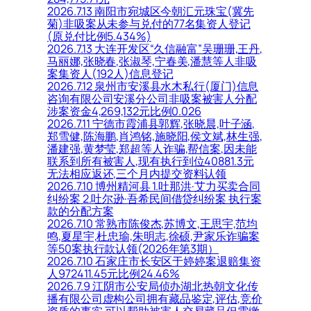
2026.7.13 南阳市宛城区今朝汇元珠宝(冀先
菊)非吸案从未参与兑付的77名集资人登记
(原兑付比例5.434%)
2026.7.13 大连开发区“久信融富”吴珊珊,王丹,
马丽娜,张晓春,张淑琴,宁春美,潘慧等人非吸
案集资人(192人)信息登记
2026.7.12 泉州市安溪县水木私行(厦门)信息
咨询有限公司安溪分公司非吸案被害人分配
涉案资金4,269,132元比例0.026
2026.7.11 宁德市霞浦县郭辉,张晓晨,叶子涵,
郑雪健,陈海鹏,肖鸿铭,施晓阳,侯文斌,林生强,
潘建强,黄梦莹,郑超等人诈骗,帮信案,因未能
联系到所有被害人,现有执行到位40881.3元
无法相应返还,三个月内提交资料认领
2026.7.10 博州精河县 1.吐那洪·艾力买卖合同
纠纷案 2.吐尔逊·吾希民间借贷纠纷案 执行案
款的分配方案
2026.7.10 常熟市陈俊杰,苏博文,王思宇,范均
鸣,夏星宇,杜忠瑜,朱明志,徐硕,尹家乐诈骗案
等50案执行款认领(2026年第3期）
2026.7.10 石家庄市长安区于婷婷案退赔集资
人972411.45元比例24.46%
2026.7.9 江阴市公安局侦办湖北热朝文化传
播有限公司虚构公司拥有藏品鉴定,评估,竞价
资质的事实,可以帮助被害人交易藏品但需缴