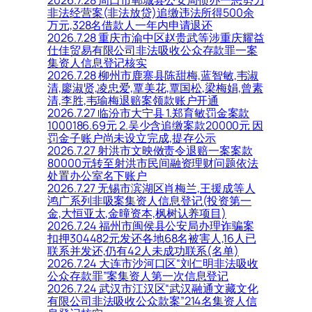
非法经营案(非法放贷)追缴违法所得500余
万元,328名借款人一年内申请退还
2026.7.28 重庆市渝中区赵贵武等涉重庆耀益
仕佳贸易有限公司非法吸收公众存款罪一案
集资人信息登记核实
2026.7.28 柳州市鹿寨县陈甜梅,蓝智敏,韦淑
清,廖淑贤,凌忠爱,覃美花,覃国松,梁梅娟,曾素
清,李胜,韦瑜梅退赔案领款账户开通
2026.7.27 临汾市大宁县 1.郑育敏罚金案款
1000186.69元 2.吴少含追缴案款20000元 因
罚金子账户尚未设立完成,提存公示
2026.7.27 射洪市文映傚责令退赔一案案款
80000元转至射洪市民间融资理财问题依法
处置办公室名下账户
2026.7.27 无锡市滨湖区肖梅兰,王援成等人
鸿广系列非吸案集资人信息登记(投资第一
金,大恒亚太,金曈资本,枫树认养项目)
2026.7.24 福州市闽侯县公安局办理诈骗案
扣押304482元发还各地68名被害人,16人已
联系并发还,仍有42人未成功联系(名单)
2026.7.24 大连市沙河口区“刘仁明非法吸收
公众存款罪”案集资人第一次信息登记
2026.7.24 武汉市江汉区“武汉融通文藏文化
有限公司非法吸收公众款案”214名集资人信