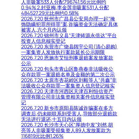
人非吸案533人分配796741.56元比例约
0.94% 2.封亚梅,李金莲非吸案531人分配
484527.29元比例约0.58%
2026.7.20 抚州市广昌县公安局办理一起“掩
饰隐瞒犯罪所得罪”案,诈骗资金无法确定具体
被害人,六个月内认领
2026.7.20 锦州市义县“天津铸源永倍达”平台
投资人信息核实登记
2026.7.20 东营市广饶县阔宇公司(清心易购)
一案集资人发放执行案款延长公示期限
2026.7.20 恩施市艾恒刑事退赔案发放案款
公示
2026.7.20 包头市青山区鲁燕春非法吸收公
众存款罪一案退赔名单及金额的第二次公示
2026.7.20 太原市杏花岭区刘毅等人“共鑫”非
法吸收公众存款罪一案集资人信息登记核实
2026.7.20 天津市河西区天津百利恒信资产
管理有限公司非法集资相关案件信息核实登
记
2026.7.20 新乡市原阳县陈诚诈骗案在多方
调查后,仍未能联系到受害人,导致部分退赔款
无法进行退还,十五日内认领
2026.7.20 长沙市天心区“厚德中发”刘然,胡
亮等人非吸案受损集资人89人发放案款为
116819元比例1.26%