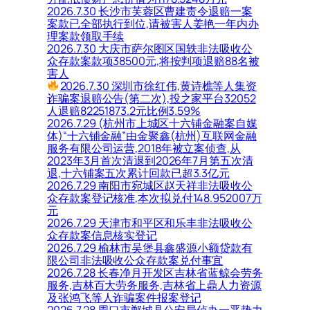
2026.7.30 长沙市芙蓉区曹建责令退赔一案
案款已全部执行到位,请被害人姜艳一年内办
理案款领取手续
2026.7.30 大庆市萨尔图区国轶非法吸收公
众存款案款项38500元,将按判项退赔88名被
害人
2026.7.30 深圳市徐红伟,黄诗樵等人集资
诈骗案退赔公告(第二次),投之家平台32052
人退赔82251873.2元比例3.59%
2026.7.29 (杭州市上城区十六铺金融案自媒
体)“十六铺金融”由金聚鑫(杭州)互联网金融
服务有限公司运营,2018年被立案侦查,从
2023年3月首次清退到2026年7月第五次清
退,十六铺案五次累计回款已超3.3亿元
2026.7.29 南阳市宛城区赵天祥非法吸收公
众存款案登记核准,本次拟兑付148.952007万
元
2026.7.29 天津市和平区和乐丰非法吸收公
众存款案信息核实登记
2026.7.29 榆林市吴堡县鑫盛源小额贷款有
限公司非法吸收公众存款案兑付事宜
2026.7.28 长春净月开发区吉林省蓝鲸会劳务
服务,吉林百大劳务服务,吉林省上鼎人力资源
及张鸿飞等人诈骗案件报案登记
2026.7.28 周口市郸城县公安局侦办一恶势力