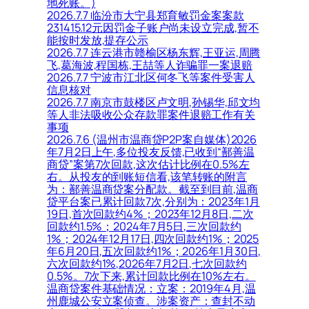
地死账。)
2026.7.7 临汾市大宁县郑育敏罚金案案款
231415.12元因罚金子账户尚未设立完成,暂不
能按时发放,提存公示
2026.7.7 连云港市赣榆区杨东辉,王亚运,周腾
飞,葛海波,程国栋,王喆等人诈骗罪一案退赔
2026.7.7 宁波市江北区何冬飞等案件受害人
信息核对
2026.7.7 南京市鼓楼区卢文明,孙锡华,邱文均
等人非法吸收公众存款罪案件退赔工作有关
事项
2026.7.6 (温州市温商贷P2P案自媒体)2026
年7月2日上午,多位投友反馈,已收到“鄯善温
商贷”案第7次回款,这次估计比例在0.5%左
右。从投友的到账短信看,该笔转账的附言
为：鄯善温商贷案分配款。截至到目前,温商
贷平台案已累计回款7次,分别为：2023年1月
19日,首次回款约4%；2023年12月8日,二次
回款约1.5%；2024年7月5日,三次回款约
1%；2024年12月17日,四次回款约1%；2025
年6月20日,五次回款约1%；2026年1月30日,
六次回款约1%,2026年7月2日,七次回款约
0.5%。7次下来,累计回款比例在10%左右。
温商贷案件基础情况：立案：2019年4月,温
州鹿城公安立案侦查。涉案资产：查封不动