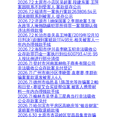
2026.7.2 太原市小店区吴超案,段建东案,王萍
案因联系不到受害人,案款提存公示
2026.7.2 福清市一案执行案款263806.54元
因未能联系到被害人,提存公示
2026.7.2 济源市 1.姚保国案 2.李朋欢案 3.张
永政等人掩饰隐瞒犯罪所得罪一案 限期认领
违法所得款项
2026.7.2 长治市壶关县王坤案(2019年12月10
日判决)追缴到案赃款111493元,相关被害人一
年内办理领款手续
2026.7.2 洛阳市伊川县李晓玉犯非法吸收公
众存款罪罚金一案执行到位600793.41元,95
人按比例进行部分清偿
2026.7.1 登封市河南嵩林电子商务有限公司
非法吸收公众存款案兑付登记
2026.7.1 广州市南沙区李晓蕾,袁赛赛,李群诈
骗案案款退发被害人4人
2026.7.1 德州市临邑县 1.陈茂光等诈骗案 2.帕
和日登•赛提艾合买提帮信案 被害人携带材
料一年内办理领款手续
2026.7.1 榆林市吴堡县三星典当行非法吸收
公众存款案兑付
2026.7.1 哈尔滨市平房区高晓庆等“银谷财富”
退赔案件领取退赔款项
2026.6.30 太原市杏花岭区贺昌昌集资诈骗