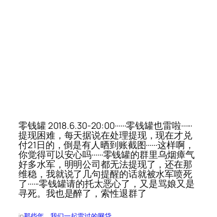
零钱罐 2018.6.30-20:00······零钱罐也雷啦······
提现困难，每天据说在处理提现，现在才兑
付21日的，倒是有人晒到账截图······这样啊，
你觉得可以安心吗······零钱罐的群里乌烟瘴气
好多水军，明明公司都无法提现了，还在那
维稳，我就说了几句提醒的话就被水军喷死
了······零钱罐请的托太恶心了，又是骂娘又是
寻死。我也是醉了，索性退群了
in
那些年，我们一起雷过的网贷