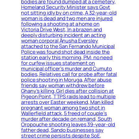
bodies are found dumped at a cemetery,
Homeland Security Minister says Govt
not sitting idly by on crime, A 32-year-old
woman is dead and two men are injured
following a shooting at a home on
Victoria Drive West, In a brazen and
deeply disturbing incident an acting
woman corporal Anusha Eversley
attached to the San Fernando Municipal
Police was found shot dead inside the
station early this morning, PM: no need
for curfew issues statement on
municipal officer’s murder and Cumuto
bodies, Relatives call for probe after fatal
police shooting in Moruga, After abuse
friends say woman withdrew before
Ghany’s killing, Girl dies after collision at
Pigeon Point, TTPS raids lead to multiple
arrests over Easter weekend, Man killed
pregnant woman among two shot in
Wallerfield attack, 5 freed of couple’s
murder after decade on remand, South
Oropouche shooting leaves 39-year-old
father dead, Sando businesses say
street crime persists despite SoE,