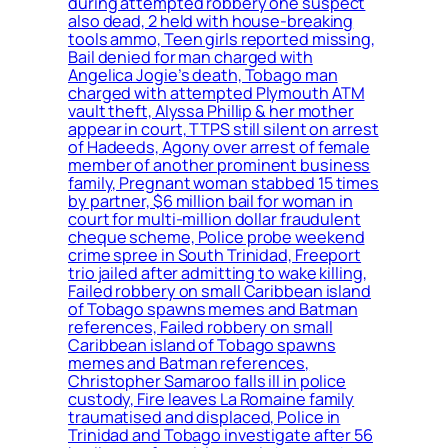
during attempted robbery one suspect
also dead, 2 held with house-breaking
tools ammo, Teen girls reported missing,
Bail denied for man charged with
Angelica Jogie’s death, Tobago man
charged with attempted Plymouth ATM
vault theft, Alyssa Phillip & her mother
appear in court, TTPS still silent on arrest
of Hadeeds, Agony over arrest of female
member of another prominent business
family, Pregnant woman stabbed 15 times
by partner, $6 million bail for woman in
court for multi-million dollar fraudulent
cheque scheme, Police probe weekend
crime spree in South Trinidad, Freeport
trio jailed after admitting to wake killing,
Failed robbery on small Caribbean island
of Tobago spawns memes and Batman
references, Failed robbery on small
Caribbean island of Tobago spawns
memes and Batman references,
Christopher Samaroo falls ill in police
custody, Fire leaves La Romaine family
traumatised and displaced, Police in
Trinidad and Tobago investigate after 56