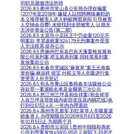
司职员退缴违法所得
2026.8.5 衢州市常山县公安局办理诈骗案
(2017年至2018年,嫌疑人以招聘网络兼职的
名义推荐被害人进入蚂蚁网盟房间,引导被害
人交纳会员费),未能找到全部被害人,认领无
主涉诈资金公告(第二期)
2026.8.5 太原市小店区王宁罚金案120元不
明案款,李昊退赔案9241.79元刑事案件受害
人无法联系,提存公示
2026.8.5 恩施州巴东县巴东天蓬畜牧发展有
限公司系列案,邓玉凤系列案,田桂英系列案
发放案款公示
2026.8.5 长春市宽城区“麻黄草”案王元恭集
资诈骗,林吉祥,侯宝,付权义等人非吸进行集
资受害人补充登记
2026.8.5 包头市青山区鲁燕春非法吸收公众
存款罪一案退赔名单及金额第三次公示
2026.8.4 怒江州兰坪县和全祥案(和全祥等
人在兰坪县营盘镇内盗窃变压器内铜芯线)执
行到位6152.4元,一年内办理退款
2026.8.4 禹州市孔新军,刘红英等人非吸案退
赔集资人,办理期限自2026年8月6日至2026
年10月5日止,为期两个月
2026.8.4 贵阳市云岩区 1.贵州中颐颐和养老
公司刘慧案发放45810.95元 2.谢阳飞,玛尼才