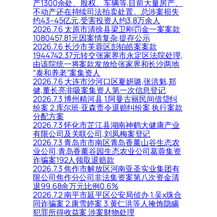
产1300余处、股权、车辆等,目前大量房产、
不动产还在持续司法拍卖处置。总涉案损失
约43–45亿元,受害投资人约3.8万余人
2026.7.6 太原市清徐县梁卫刚罚金一案案款
1080457.81元因案情复杂,提存公示
2026.7.6 长沙市芙蓉区彭铂皓案案款
1944742.37元转交张家界市永定区法院处理,
由该院统一将案款发放给张家界和长沙两地
“泰和养老”案集资人
2026.7.6 大连市沙河口区夏妍璐,张洪魁,郑
健,董长亮非吸案集资人第一次信息登记
2026.7.3 博州精河县 1.阿曼古丽民间借贷纠
纷案 2.库尔班·亚森责令退赔纠纷案 执行案款
分配方案
2026.7.3 怀化市芷江县湖南神鹤大健康产业
有限公司及关联公司,刘凤梅案登记
2026.7.3 青岛市市南区青岛香薰山谷生态农
业公司,青岛香薰谷园生态农业公司葛蓉集资
诈骗案192人领取退赔款
2026.7.3 焦作市解放区河南亚圣实业集团有
限公司焦作分公司非法集资案第八次资金清
退99.68余万元比例0.6%
2026.7.2 南平市延平区公安局侦办 1.吴x珠合
同诈骗案 2.康雪婷案 3.黄仁洪等人掩饰隐瞒
犯罪所得收益案 涉案财物处理