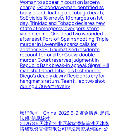
Woman to appear in court on larceny
charge, Golconda woman identified as
body found floating off Tobago beach,
SoE yields 18 arrests 10 charges on 1st
day, Trinidad and Tobago declares new
state of emergency over persistent
violent crime, One dead two wounded
after east Port-of-Spain shooting, Triple
murder in Laventille sparks calls for
another SoE, Traumatised residents
recount terror after Couva double
murder, Court reserves judgment in
Republic Bank break-in appeal, Signal Hill
man shot dead Tobago’s first murder,
Diego’s deadly dawn: Residents cry for
hangman’s return, Teen killed two shot
during J’Ouvert revelry
密码保护：China! 2026.6-9 资金清退, 退赔,
认领, 信息核对
2026.8.5 天津市河北区敦促潘超等涉天津泰
博瑞投资管理有限公司非法集资系列案件公