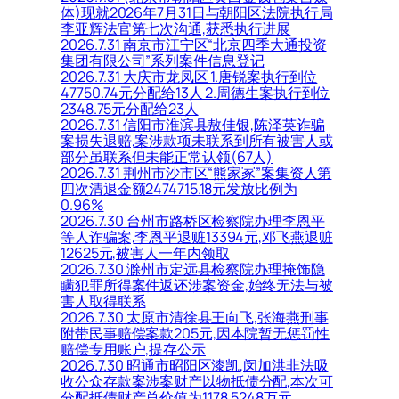
体)现就2026年7月31日与朝阳区法院执行局
李亚辉法官第七次沟通,获悉执行进展
2026.7.31 南京市江宁区“北京四季大通投资
集团有限公司”系列案件信息登记
2026.7.31 大庆市龙凤区 1.唐锐案执行到位
47750.74元分配给13人 2.周德生案执行到位
2348.75元分配给23人
2026.7.31 信阳市淮滨县敖佳银,陈泽英诈骗
案损失退赔,案涉款项未联系到所有被害人或
部分虽联系但未能正常认领(67人)
2026.7.31 荆州市沙市区“熊家冢”案集资人第
四次清退金额2474715.18元发放比例为
0.96%
2026.7.30 台州市路桥区检察院办理李恩平
等人诈骗案,李恩平退赃13394元,邓飞燕退赃
12625元,被害人一年内领取
2026.7.30 滁州市定远县检察院办理掩饰隐
瞒犯罪所得案件返还涉案资金,始终无法与被
害人取得联系
2026.7.30 太原市清徐县王向飞,张海燕刑事
附带民事赔偿案款205元,因本院暂无惩罚性
赔偿专用账户,提存公示
2026.7.30 昭通市昭阳区漆凯,闵加洪非法吸
收公众存款案涉案财产以物抵债分配,本次可
分配抵债财产总价值为1178.5248万元