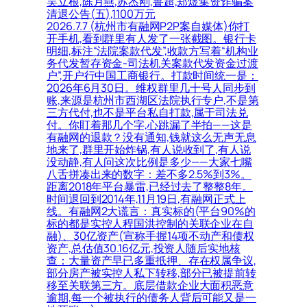
吴立根,陈月燕,苏杰刚,鲁超,郑煜集资诈骗案
清退公告(五),1100万元
2026.7.7 (杭州市有融网P2P案自媒体)你打
开手机,看到群里有人发了一张截图。银行卡
明细,标注“法院案款代发”,收款方写着“机构业
务代发暂存资金-司法机关案款代发资金过渡
户”,开户行中国工商银行。打款时间统一是：
2026年6月30日。维权群里几十号人同步到
账,来源是杭州市西湖区法院执行专户,不是第
三方代付,也不是平台私自打款,属于司法兑
付。你盯着那几个字,心跳漏了半拍——这是
有融网的退款？没有通知,钱就这么无声无息
地来了,群里开始炸锅,有人说收到了,有人说
没动静,有人问这次比例是多少——大家七嘴
八舌拼凑出来的数字：差不多2.5%到3%。
距离2018年平台暴雷,已经过去了整整8年。
时间退回到2014年,11月19日,有融网正式上
线。有融网2大谎言：真实标的(平台90%的
标的都是实控人程国洪控制的关联企业在自
融)、30亿资产(宣称手握14项不动产和债权
资产,总估值30.16亿元,投资人随后实地核
查：大量资产早已多重抵押、存在权属争议,
部分房产被实控人私下转移,部分已被提前转
移至关联第三方。底层借款企业大面积恶意
逾期,每一个被执行的债务人背后可能又是一