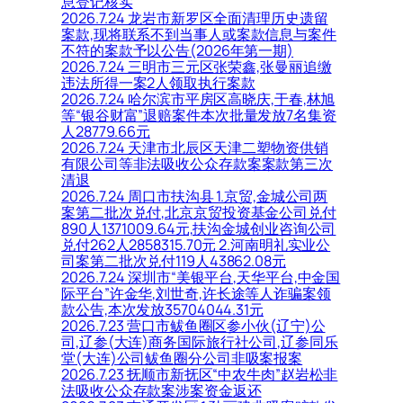
息登记核实
2026.7.24 龙岩市新罗区全面清理历史遗留
案款,现将联系不到当事人或案款信息与案件
不符的案款予以公告(2026年第一期)
2026.7.24 三明市三元区张荣鑫,张曼丽追缴
违法所得一案2人领取执行案款
2026.7.24 哈尔滨市平房区高晓庆,于春,林旭
等“银谷财富”退赔案件本次批量发放7名集资
人28779.66元
2026.7.24 天津市北辰区天津二塑物资供销
有限公司等非法吸收公众存款案案款第三次
清退
2026.7.24 周口市扶沟县 1.京贸,金城公司两
案第二批次兑付,北京京贸投资基金公司兑付
890人1371009.64元,扶沟金城创业咨询公司
兑付262人2858315.70元 2.河南明礼实业公
司案第二批次兑付119人43862.08元
2026.7.24 深圳市“美银平台,天华平台,中金国
际平台”许金华,刘世奇,许长途等人诈骗案领
款公告,本次发放35704044.31元
2026.7.23 营口市鲅鱼圈区参小伙(辽宁)公
司,辽参(大连)商务国际旅行社公司,辽参同乐
堂(大连)公司鲅鱼圈分公司非吸案报案
2026.7.23 抚顺市新抚区“中农牛肉”赵岩松非
法吸收公众存款案涉案资金返还