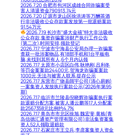
2026.7.20 合肥市包河区成雄合同诈骗案受
害人清退资金790913.74元
2026.7.20 辽源市龙山区徐洪涛等万酬茶酒
行非法吸收公众存款案发放第一批退赔案款
91.54万元
2026.7.19 长沙市“盛大金禧”特大非法吸收
公众存款,集资诈骗案涉财产执行工作公告
(第二次),时间安排,领款登记
2026.7.17 宁波市宁海县公安局办理一诈骗案
查获一批涉案物品,有18部手机和1台平板电
脑,未找到其所有人,6个月内认领
2026.7.17 太原市小店区白伟,耿艳刚,吕利冬
等罚金案案款24400元,贺海龙诈骗案案款
1000元,无法与被害人联系,提存公示
2026.7.17 东营市广饶县阔宇公司(清心易购)
一案集资人发放执行案款公示(2026年第95
期)
2026.7.17 临沂市兰陵县倪晓辉诈骗案执行案
款退赔分配方案,被害人潘云鹏等17人分配案
款2567358元比例约4.7%
2026.7.17 青岛市市北区徐旭,魏宏斐,黄栋(青
岛信德汇通资产管理有限公司)非法集资案集
资人52人领取退赔款
2026.7.17 石家庄市王立兵,李彦案集资人资金