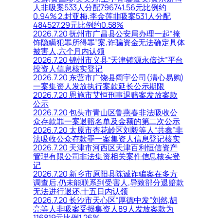
人非吸案533人分配796741.56元比例约
0.94% 2.封亚梅,李金莲非吸案531人分配
484527.29元比例约0.58%
2026.7.20 抚州市广昌县公安局办理一起“掩
饰隐瞒犯罪所得罪”案,诈骗资金无法确定具体
被害人,六个月内认领
2026.7.20 锦州市义县“天津铸源永倍达”平台
投资人信息核实登记
2026.7.20 东营市广饶县阔宇公司(清心易购)
一案集资人发放执行案款延长公示期限
2026.7.20 恩施市艾恒刑事退赔案发放案款
公示
2026.7.20 包头市青山区鲁燕春非法吸收公
众存款罪一案退赔名单及金额的第二次公示
2026.7.20 太原市杏花岭区刘毅等人“共鑫”非
法吸收公众存款罪一案集资人信息登记核实
2026.7.20 天津市河西区天津百利恒信资产
管理有限公司非法集资相关案件信息核实登
记
2026.7.20 新乡市原阳县陈诚诈骗案在多方
调查后,仍未能联系到受害人,导致部分退赔款
无法进行退还,十五日内认领
2026.7.20 长沙市天心区“厚德中发”刘然,胡
亮等人非吸案受损集资人89人发放案款为
116819元比例1.26%