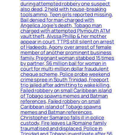
during attempted robbery one suspect
also dead, 2 held with house-breaking
tools ammo, Teen girls reported missing,
Bail denied for man charged with
Angelica Jogie’s death, Tobago man
charged with attempted Plymouth ATM
vault theft, Alyssa Phillip & her mother
appear in court, TTPS still silent on arrest
of Hadeeds, Agony over arrest of female
member of another prominent business
family, Pregnant woman stabbed 15 times
by partner, $6 million bail for woman in
court for multi-million dollar fraudulent
cheque scheme, Police probe weekend
crime spree in South Trinidad, Freeport
trio jailed after admitting to wake killing,
Failed robbery on small Caribbean island
of Tobago spawns memes and Batman
references, Failed robbery on small
Caribbean island of Tobago spawns
memes and Batman references,
Christopher Samaroo falls ill in police
custody, Fire leaves La Romaine family
traumatised and displaced, Police in
Trinidad and Tobago investigate after 56