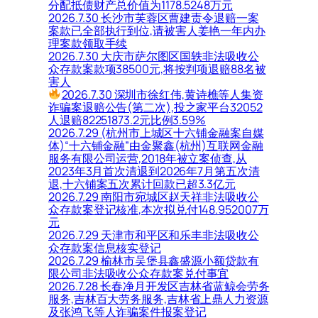
分配抵债财产总价值为1178.5248万元
2026.7.30 长沙市芙蓉区曹建责令退赔一案
案款已全部执行到位,请被害人姜艳一年内办
理案款领取手续
2026.7.30 大庆市萨尔图区国轶非法吸收公
众存款案款项38500元,将按判项退赔88名被
害人
2026.7.30 深圳市徐红伟,黄诗樵等人集资
诈骗案退赔公告(第二次),投之家平台32052
人退赔82251873.2元比例3.59%
2026.7.29 (杭州市上城区十六铺金融案自媒
体)“十六铺金融”由金聚鑫(杭州)互联网金融
服务有限公司运营,2018年被立案侦查,从
2023年3月首次清退到2026年7月第五次清
退,十六铺案五次累计回款已超3.3亿元
2026.7.29 南阳市宛城区赵天祥非法吸收公
众存款案登记核准,本次拟兑付148.952007万
元
2026.7.29 天津市和平区和乐丰非法吸收公
众存款案信息核实登记
2026.7.29 榆林市吴堡县鑫盛源小额贷款有
限公司非法吸收公众存款案兑付事宜
2026.7.28 长春净月开发区吉林省蓝鲸会劳务
服务,吉林百大劳务服务,吉林省上鼎人力资源
及张鸿飞等人诈骗案件报案登记