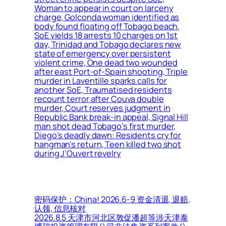
Woman to appear in court on larceny
charge, Golconda woman identified as
body found floating off Tobago beach,
SoE yields 18 arrests 10 charges on 1st
day, Trinidad and Tobago declares new
state of emergency over persistent
violent crime, One dead two wounded
after east Port-of-Spain shooting, Triple
murder in Laventille sparks calls for
another SoE, Traumatised residents
recount terror after Couva double
murder, Court reserves judgment in
Republic Bank break-in appeal, Signal Hill
man shot dead Tobago’s first murder,
Diego’s deadly dawn: Residents cry for
hangman’s return, Teen killed two shot
during J’Ouvert revelry
密码保护：China! 2026.6-9 资金清退, 退赔,
认领, 信息核对
2026.8.5 天津市河北区敦促潘超等涉天津泰