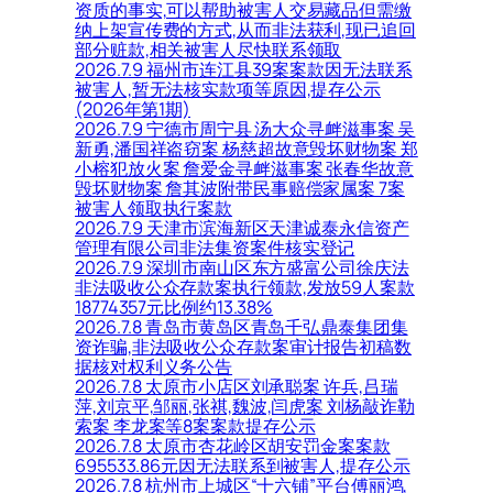
资质的事实,可以帮助被害人交易藏品但需缴
纳上架宣传费的方式,从而非法获利,现已追回
部分赃款,相关被害人尽快联系领取
2026.7.9 福州市连江县39案案款因无法联系
被害人,暂无法核实款项等原因,提存公示
(2026年第1期)
2026.7.9 宁德市周宁县 汤大众寻衅滋事案 吴
新勇,潘国祥盗窃案 杨慈超故意毁坏财物案 郑
小榕犯放火案 詹爱金寻衅滋事案 张春华故意
毁坏财物案 詹其波附带民事赔偿家属案 7案
被害人领取执行案款
2026.7.9 天津市滨海新区天津诚泰永信资产
管理有限公司非法集资案件核实登记
2026.7.9 深圳市南山区东方盛富公司徐庆法
非法吸收公众存款案执行领款,发放59人案款
18774357元比例约13.38%
2026.7.8 青岛市黄岛区青岛千弘鼎泰集团集
资诈骗,非法吸收公众存款案审计报告初稿数
据核对权利义务公告
2026.7.8 太原市小店区刘承聪案 许兵,吕瑞
萍,刘京平,邹丽,张祺,魏波,闫虎案 刘杨敲诈勒
索案 李龙案等8案案款提存公示
2026.7.8 太原市杏花岭区胡安罚金案案款
695533.86元因无法联系到被害人,提存公示
2026.7.8 杭州市上城区“十六铺”平台傅丽鸿,