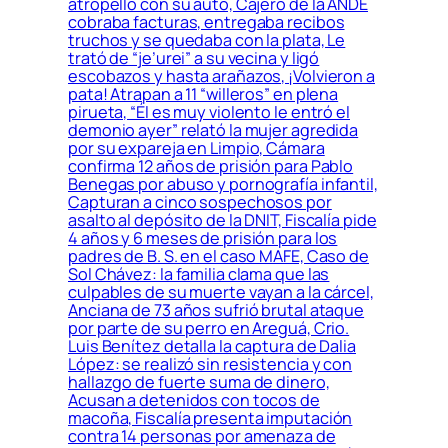
atropelló con su auto, Cajero de la ANDE
cobraba facturas, entregaba recibos
truchos y se quedaba con la plata, Le
trató de “je’urei” a su vecina y ligó
escobazos y hasta arañazos, ¡Volvieron a
pata! Atrapan a 11 “willeros” en plena
pirueta, “Él es muy violento le entró el
demonio ayer” relató la mujer agredida
por su expareja en Limpio, Cámara
confirma 12 años de prisión para Pablo
Benegas por abuso y pornografía infantil,
Capturan a cinco sospechosos por
asalto al depósito de la DNIT, Fiscalía pide
4 años y 6 meses de prisión para los
padres de B. S. en el caso MAFE, Caso de
Sol Chávez: la familia clama que las
culpables de su muerte vayan a la cárcel,
Anciana de 73 años sufrió brutal ataque
por parte de su perro en Areguá, Crio.
Luis Benítez detalla la captura de Dalia
López: se realizó sin resistencia y con
hallazgo de fuerte suma de dinero,
Acusan a detenidos con tocos de
macoña, Fiscalía presenta imputación
contra 14 personas por amenaza de