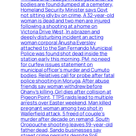
bodies are found dumped at a cemetery,
Homeland Security Minister says Govt
not sitting idly by on crime, A 32-year-old
woman is dead and two men are injured
following a shooting at a home on
Victoria Drive West, In a brazen and
deeply disturbing incident an acting
woman corporal Anusha Eversley
attached to the San Fernando Municipal
Police was found shot dead inside the
station early this morning, PM: no need
for curfew issues statement on
municipal officer’s murder and Cumuto
bodies, Relatives call for probe after fatal
police shooting in Moruga, After abuse
friends say woman withdrew before
Ghany’s killing, Girl dies after collision at
Pigeon Point, TTPS raids lead to multiple
arrests over Easter weekend, Man killed
pregnant woman among two shot in
Wallerfield attack, 5 freed of couple’s
murder after decade on remand, South
Oropouche shooting leaves 39-year-old
father dead, Sando businesses say
street crime persists despite SoE,