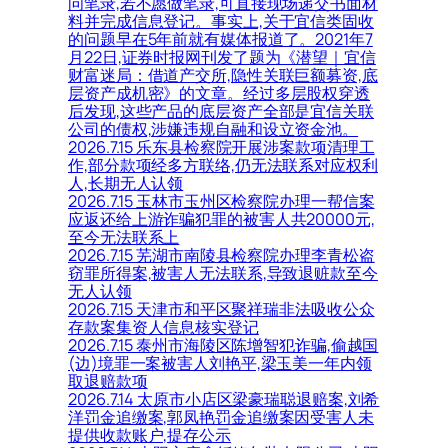
问笔录,若不愿做笔录,可直接现场递交书面材
料并完成信息登记。事实上,关于宜信类固收
的问题早在5年前就有媒体报道了。2021年7
月22日,证券时报网刊发了题为《潜望｜宜信
财富迷局：借道产交所,隐性关联巨额募资,底
层资产成机密》的文章。经过多层股权穿透
后发现,这些产品的底层资产全部是宜信关联
公司的债权,涉嫌违规自融和设立资金池。
2026.7.15 乐东县检察院开展涉案款项清理工
作,部分款项经多方联络,仍无法联系对应权利
人,长期无人认领
2026.7.15 玉林市玉州区检察院办理一帮信案
应返还给上游诈骗犯罪的被害人共20000元,
至今无法联系上
2026.7.15 芜湖市南陵县检察院办理李青松盗
窃罪所得案,被害人无法联系,导致退赃款至今
无人认领
2026.7.15 天津市和平区聚祥瑞非法吸收公众
存款案集资人信息核实登记
2026.7.15 泰州市海陵区陈增智犯诈骗,偷越国
(边)境罪一案被害人刘艳平,梁玉美一年内领
取退赔款项
2026.7.14 太原市小店区梁豪瑞聪退赔案,刘希
洋罚金追缴案,郭凤艳罚金追缴案因受害人未
提供收款账户,提存公示