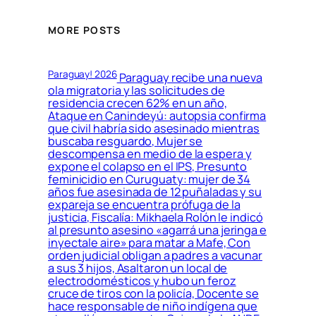
MORE POSTS
Paraguay! 2026
Paraguay recibe una nueva
ola migratoria y las solicitudes de
residencia crecen 62% en un año,
Ataque en Canindeyú: autopsia confirma
que civil habría sido asesinado mientras
buscaba resguardo, Mujer se
descompensa en medio de la espera y
expone el colapso en el IPS, Presunto
feminicidio en Curuguaty: mujer de 34
años fue asesinada de 12 puñaladas y su
expareja se encuentra prófuga de la
justicia, Fiscalía: Mikhaela Rolón le indicó
al presunto asesino «agarrá una jeringa e
inyectale aire» para matar a Mafe, Con
orden judicial obligan a padres a vacunar
a sus 3 hijos, Asaltaron un local de
electrodomésticos y hubo un feroz
cruce de tiros con la policía, Docente se
hace responsable de niño indígena que