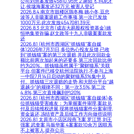
公司刘慧案发放45810.95元 2.谢阳飞,玛尼才
让,侯垅海案发还32万元 被害人登记
2026.8.4 南京市鼓楼区陈冬梅,姚小冬,豆忠
波等人非吸案退赔工作事项,第一次已发放
1000万元,此次发放4547081.39元
2026.8.3 北京市(成吉大易股权投资基金)姚
恒艳集资诈骗,赵文政等十九人非吸案案款发
还
2026.8.1 (杭州市西湖区“抓钱猫”案自媒
体)2026年7月31日,多位热心投友反馈,已收
到“抓钱猫”案的第三次退赔,并且此次回款金
额比前两次加起来的还要多,第三次回款比例
约为20%。抓钱猫虽然属于“聚财猫系”关联
平台,但案件已移交杭州法院执行,不参与上海
一中院7月14日启动的聚财猫系3%集中兑
付。抓钱猫三次退赔的走势,和大部分平台“越
退越少”的规律不同：第一次3.5%,第二次
4.8%,第三次直接飙到约20%
2026.8.1 (杭州市西湖区“抓钱猫”案自媒体)各
位抓钱猫受害难友：为掌握案件审理,案款兑
付及后续维权进展,现将抓钱猫案件分案审理,
资金返还,冻结资产及后续工作方向做些说明
2026.8.1 太原市小店区段燕飞案 罗江慧,刘王
强案 武奎案 马振华案 4案案款10余万 因联系
不上被害人,提存公示