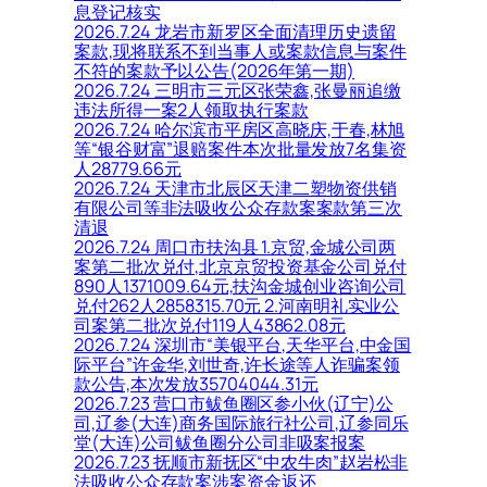
息登记核实
2026.7.24 龙岩市新罗区全面清理历史遗留
案款,现将联系不到当事人或案款信息与案件
不符的案款予以公告(2026年第一期)
2026.7.24 三明市三元区张荣鑫,张曼丽追缴
违法所得一案2人领取执行案款
2026.7.24 哈尔滨市平房区高晓庆,于春,林旭
等“银谷财富”退赔案件本次批量发放7名集资
人28779.66元
2026.7.24 天津市北辰区天津二塑物资供销
有限公司等非法吸收公众存款案案款第三次
清退
2026.7.24 周口市扶沟县 1.京贸,金城公司两
案第二批次兑付,北京京贸投资基金公司兑付
890人1371009.64元,扶沟金城创业咨询公司
兑付262人2858315.70元 2.河南明礼实业公
司案第二批次兑付119人43862.08元
2026.7.24 深圳市“美银平台,天华平台,中金国
际平台”许金华,刘世奇,许长途等人诈骗案领
款公告,本次发放35704044.31元
2026.7.23 营口市鲅鱼圈区参小伙(辽宁)公
司,辽参(大连)商务国际旅行社公司,辽参同乐
堂(大连)公司鲅鱼圈分公司非吸案报案
2026.7.23 抚顺市新抚区“中农牛肉”赵岩松非
法吸收公众存款案涉案资金返还