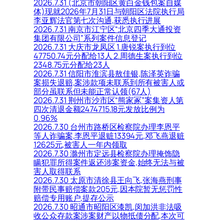
2026.7.31 (北京市朝阳区黄白金钱包案自媒
体)现就2026年7月31日与朝阳区法院执行局
李亚辉法官第七次沟通,获悉执行进展
2026.7.31 南京市江宁区“北京四季大通投资
集团有限公司”系列案件信息登记
2026.7.31 大庆市龙凤区 1.唐锐案执行到位
47750.74元分配给13人 2.周德生案执行到位
2348.75元分配给23人
2026.7.31 信阳市淮滨县敖佳银,陈泽英诈骗
案损失退赔,案涉款项未联系到所有被害人或
部分虽联系但未能正常认领(67人)
2026.7.31 荆州市沙市区“熊家冢”案集资人第
四次清退金额2474715.18元发放比例为
0.96%
2026.7.30 台州市路桥区检察院办理李恩平
等人诈骗案,李恩平退赃13394元,邓飞燕退赃
12625元,被害人一年内领取
2026.7.30 滁州市定远县检察院办理掩饰隐
瞒犯罪所得案件返还涉案资金,始终无法与被
害人取得联系
2026.7.30 太原市清徐县王向飞,张海燕刑事
附带民事赔偿案款205元,因本院暂无惩罚性
赔偿专用账户,提存公示
2026.7.30 昭通市昭阳区漆凯,闵加洪非法吸
收公众存款案涉案财产以物抵债分配,本次可