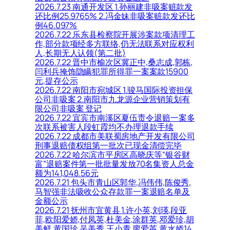
2026.7.23 南通开发区 1.孙丽建非吸案赃款发
还比例25.9765% 2.冯金妹非吸案赃款发还比
例46.097%
2026.7.22 乐东县检察院开展涉案款项清理工
作,部分款项经多方联络,仍无法联系对应权利
人,长期无人认领(第二批)
2026.7.22 晋中市榆次区冀正中,桑志成,郭栋,
闫利兵掩饰隐瞒犯罪所得罪一案案款15900
元,提存公示
2026.7.22 南阳市宛城区 1.骏马国际投资担保
公司非吸案 2.南阳市九龙源企业营销策划有
限公司非吸案 登记
2026.7.22 宜宾市南溪区夏伍责令退赔一案多
次联系被害人段虹霞均不办理退款手续
2026.7.22 成都市美联蜀房地产开发有限公司
刑事退赔债权组第一批次已现金清偿完毕
2026.7.22 哈尔滨市平房区高晓庆等“银谷财
富”退赔案件第一批批量发放70名集资人总金
额为141,048.56元
2026.7.21 包头市青山区郭华,冯伟伟,陈俊秀,
马智强非法吸收公众存款罪一案退赔名单及
金额公示
2026.7.21 抚州市宜黄县 1.许小英,刘瑛,段亚
菲,欧阳爱娇,付凤英,杜美金,涂群英,邓爱珍,胡
美鲜,黄国珍,吴美秀,王小青,廖爱英,黄水娇14