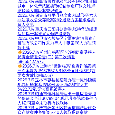
2026.7.14 南阳市康鑫纸箱包装有限公司,南阳
城乡一体化示范区德玲纸箱制造厂张文胜,单
德玲等人非吸案登记确认
2026.7.14 保定市顺平县张文良,张成飞等六人
非法吸收公众存款案以物退赔方案征求各集
资人意见
2026.7.14 重庆市云阳县赵崇淋,张艳华追缴违
法所得一案被害人领取退赔款
2026.7.14 中卫市沙坡头区宁夏财富恒昌资产
管理有限公司许东力等人非吸案68人办理领
款手续
2026.7.14 杭州市拱墅区“投融家”案受损人
员资金清退公告(二),第二次清退
58455427.47元
2026.7.14 上海市“聚财猫系”集资诈骗案第
三次案款发放137657人3.1亿余元比例3%(前
两次发放比例8.5%)
2026.7.13 玉林市容县检察院办理一掩饰隐瞒
犯罪所得案,应按比例返还25名被害人共
3422.72元,无法联系被害人
2026.7.13 昭通市镇雄县清理出一批应退未退
的保证金合计30789.04,现已具备退款条件,4
人1公司至今未取得有效联络
2026.7.13 大庆市萨尔图区韩金梅非法吸收公
众存款案件各集资人40人领取退赔案款