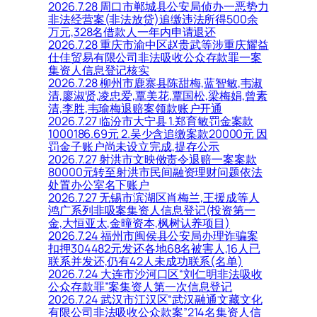
2026.7.28 周口市郸城县公安局侦办一恶势力
非法经营案(非法放贷)追缴违法所得500余
万元,328名借款人一年内申请退还
2026.7.28 重庆市渝中区赵贵武等涉重庆耀益
仕佳贸易有限公司非法吸收公众存款罪一案
集资人信息登记核实
2026.7.28 柳州市鹿寨县陈甜梅,蓝智敏,韦淑
清,廖淑贤,凌忠爱,覃美花,覃国松,梁梅娟,曾素
清,李胜,韦瑜梅退赔案领款账户开通
2026.7.27 临汾市大宁县 1.郑育敏罚金案款
1000186.69元 2.吴少含追缴案款20000元 因
罚金子账户尚未设立完成,提存公示
2026.7.27 射洪市文映傚责令退赔一案案款
80000元转至射洪市民间融资理财问题依法
处置办公室名下账户
2026.7.27 无锡市滨湖区肖梅兰,王援成等人
鸿广系列非吸案集资人信息登记(投资第一
金,大恒亚太,金曈资本,枫树认养项目)
2026.7.24 福州市闽侯县公安局办理诈骗案
扣押304482元发还各地68名被害人,16人已
联系并发还,仍有42人未成功联系(名单)
2026.7.24 大连市沙河口区“刘仁明非法吸收
公众存款罪”案集资人第一次信息登记
2026.7.24 武汉市江汉区“武汉融通文藏文化
有限公司非法吸收公众款案”214名集资人信