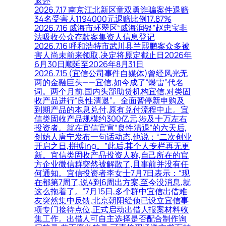
返还
2026.7.17 南京江北新区童双勇诈骗案件退赔
34名受害人1194000元退赔比例17.87%
2026.7.16 威海市环翠区“威海润银”赵忠宝非
法吸收公众存款案集资人信息登记
2026.7.16 呼和浩特市武川县兰熙鹏案众多被
害人尚未前来领取,决定将原定截止日2026年
6月30日顺延至2026年8月31日
2026.7.15 (宜信公司事件自媒体)曾经风光无
两的金融巨头——宜信,如今成了“爆雷”代名
词。两个月前,国内头部助贷机构宜信,对类固
收产品进行“良性清退”。全面暂停新申购及
到期产品的本息兑付,原有兑付流程中止。宜
信类固收产品规模约300亿元,涉及十万左右
投资者。就在宜信官宣“良性清退”的六天后,
创始人唐宁发布一句话动态,他说：“二次创业
开启之日,拼搏ing。”此后,其个人专栏再无更
新。宜信类固收产品投资人称,自己所在的官
方企业微信群突然被解散了,且事前并没有任
何通知。宜信投资者李女士7月7日表示：“现
在都第7周了,说4到6周出方案,至今没消息,就
这么拖着了。”7月15日,多个群中宜信出借难
友突然集中反馈,北京朝阳经侦已设立宜信事
项专门接待点位,正式启动出借人报案材料收
集工作。出借人可自主选择是否配合制作询