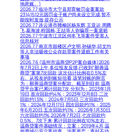
地死账。)
2026.7.7 临汾市大宁县郑育敏罚金案案款
231415.12元因罚金子账户尚未设立完成,暂不
能按时发放,提存公示
2026.7.7 连云港市赣榆区杨东辉,王亚运,周腾
飞,葛海波,程国栋,王喆等人诈骗罪一案退赔
2026.7.7 宁波市江北区何冬飞等案件受害人
信息核对
2026.7.7 南京市鼓楼区卢文明,孙锡华,邱文均
等人非法吸收公众存款罪案件退赔工作有关
事项
2026.7.6 (温州市温商贷P2P案自媒体)2026
年7月2日上午,多位投友反馈,已收到“鄯善温
商贷”案第7次回款,这次估计比例在0.5%左
右。从投友的到账短信看,该笔转账的附言
为：鄯善温商贷案分配款。截至到目前,温商
贷平台案已累计回款7次,分别为：2023年1月
19日,首次回款约4%；2023年12月8日,二次
回款约1.5%；2024年7月5日,三次回款约
1%；2024年12月17日,四次回款约1%；2025
年6月20日,五次回款约1%；2026年1月30日,
六次回款约1%,2026年7月2日,七次回款约
0.5%。7次下来,累计回款比例在10%左右。
温商贷案件基础情况：立案：2019年4月,温
州鹿城公安立案侦查。涉案资产：查封不动