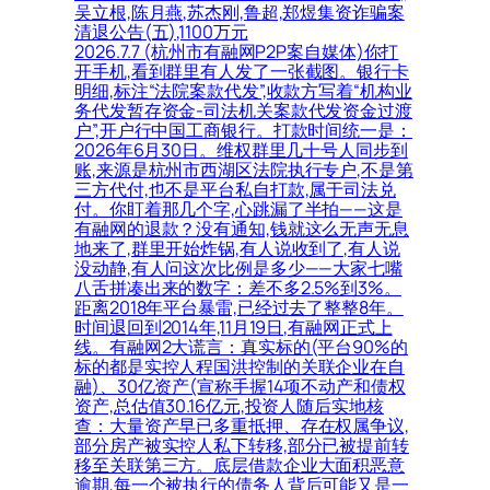
吴立根,陈月燕,苏杰刚,鲁超,郑煜集资诈骗案
清退公告(五),1100万元
2026.7.7 (杭州市有融网P2P案自媒体)你打
开手机,看到群里有人发了一张截图。银行卡
明细,标注“法院案款代发”,收款方写着“机构业
务代发暂存资金-司法机关案款代发资金过渡
户”,开户行中国工商银行。打款时间统一是：
2026年6月30日。维权群里几十号人同步到
账,来源是杭州市西湖区法院执行专户,不是第
三方代付,也不是平台私自打款,属于司法兑
付。你盯着那几个字,心跳漏了半拍——这是
有融网的退款？没有通知,钱就这么无声无息
地来了,群里开始炸锅,有人说收到了,有人说
没动静,有人问这次比例是多少——大家七嘴
八舌拼凑出来的数字：差不多2.5%到3%。
距离2018年平台暴雷,已经过去了整整8年。
时间退回到2014年,11月19日,有融网正式上
线。有融网2大谎言：真实标的(平台90%的
标的都是实控人程国洪控制的关联企业在自
融)、30亿资产(宣称手握14项不动产和债权
资产,总估值30.16亿元,投资人随后实地核
查：大量资产早已多重抵押、存在权属争议,
部分房产被实控人私下转移,部分已被提前转
移至关联第三方。底层借款企业大面积恶意
逾期,每一个被执行的债务人背后可能又是一