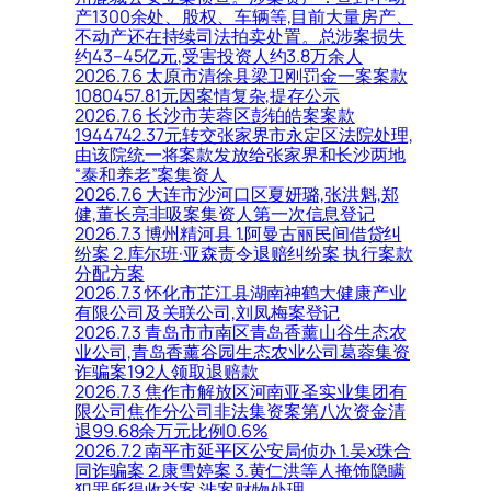
产1300余处、股权、车辆等,目前大量房产、
不动产还在持续司法拍卖处置。总涉案损失
约43–45亿元,受害投资人约3.8万余人
2026.7.6 太原市清徐县梁卫刚罚金一案案款
1080457.81元因案情复杂,提存公示
2026.7.6 长沙市芙蓉区彭铂皓案案款
1944742.37元转交张家界市永定区法院处理,
由该院统一将案款发放给张家界和长沙两地
“泰和养老”案集资人
2026.7.6 大连市沙河口区夏妍璐,张洪魁,郑
健,董长亮非吸案集资人第一次信息登记
2026.7.3 博州精河县 1.阿曼古丽民间借贷纠
纷案 2.库尔班·亚森责令退赔纠纷案 执行案款
分配方案
2026.7.3 怀化市芷江县湖南神鹤大健康产业
有限公司及关联公司,刘凤梅案登记
2026.7.3 青岛市市南区青岛香薰山谷生态农
业公司,青岛香薰谷园生态农业公司葛蓉集资
诈骗案192人领取退赔款
2026.7.3 焦作市解放区河南亚圣实业集团有
限公司焦作分公司非法集资案第八次资金清
退99.68余万元比例0.6%
2026.7.2 南平市延平区公安局侦办 1.吴x珠合
同诈骗案 2.康雪婷案 3.黄仁洪等人掩饰隐瞒
犯罪所得收益案 涉案财物处理