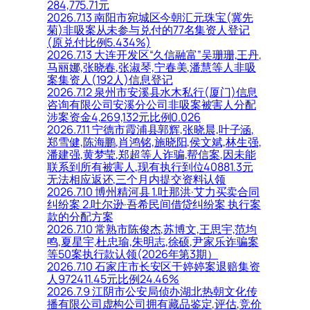
284,775.71元
2026.7.13 南阳市宛城区今朝汇元珠宝(冀先
菊)非吸案从未参与兑付的77名集资人登记
(原兑付比例5.434%)
2026.7.13 大连开发区“久信融富”吴珊珊,王丹,
马丽娜,张晓春,张淑琴,宁春美,潘慧等人非吸
案集资人(192人)信息登记
2026.7.12 泉州市安溪县水木私行(厦门)信息
咨询有限公司安溪分公司非吸案被害人分配
涉案资金4,269,132元比例0.026
2026.7.11 宁德市霞浦县郭辉,张晓晨,叶子涵,
郑雪健,陈海鹏,肖鸿铭,施晓阳,侯文斌,林生强,
潘建强,黄梦莹,郑超等人诈骗,帮信案,因未能
联系到所有被害人,现有执行到位40881.3元
无法相应返还,三个月内提交资料认领
2026.7.10 博州精河县 1.吐那洪·艾力买卖合同
纠纷案 2.吐尔逊·吾希民间借贷纠纷案 执行案
款的分配方案
2026.7.10 常熟市陈俊杰,苏博文,王思宇,范均
鸣,夏星宇,杜忠瑜,朱明志,徐硕,尹家乐诈骗案
等50案执行款认领(2026年第3期）
2026.7.10 石家庄市长安区于婷婷案退赔集资
人972411.45元比例24.46%
2026.7.9 江阴市公安局侦办湖北热朝文化传
播有限公司虚构公司拥有藏品鉴定,评估,竞价