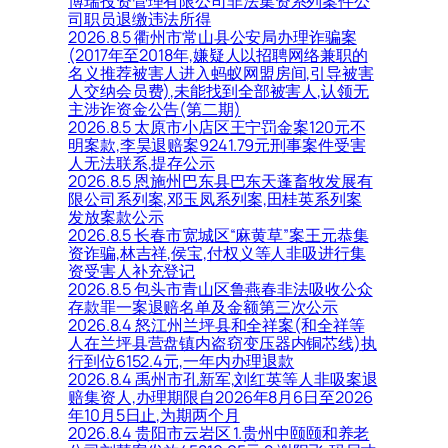
博瑞投资管理有限公司非法集资系列案件公
司职员退缴违法所得
2026.8.5 衢州市常山县公安局办理诈骗案
(2017年至2018年,嫌疑人以招聘网络兼职的
名义推荐被害人进入蚂蚁网盟房间,引导被害
人交纳会员费),未能找到全部被害人,认领无
主涉诈资金公告(第二期)
2026.8.5 太原市小店区王宁罚金案120元不
明案款,李昊退赔案9241.79元刑事案件受害
人无法联系,提存公示
2026.8.5 恩施州巴东县巴东天蓬畜牧发展有
限公司系列案,邓玉凤系列案,田桂英系列案
发放案款公示
2026.8.5 长春市宽城区“麻黄草”案王元恭集
资诈骗,林吉祥,侯宝,付权义等人非吸进行集
资受害人补充登记
2026.8.5 包头市青山区鲁燕春非法吸收公众
存款罪一案退赔名单及金额第三次公示
2026.8.4 怒江州兰坪县和全祥案(和全祥等
人在兰坪县营盘镇内盗窃变压器内铜芯线)执
行到位6152.4元,一年内办理退款
2026.8.4 禹州市孔新军,刘红英等人非吸案退
赔集资人,办理期限自2026年8月6日至2026
年10月5日止,为期两个月
2026.8.4 贵阳市云岩区 1.贵州中颐颐和养老