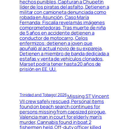
hechos punibles, Capturan a Chupetín
líder de los piratas del asfalto, Detienen a
militar con camioneta denunciada como
robada en Asunción, Caso María
Fernanda: Fiscalía revela más imágenes
comprometedoras, Tras muerte de niña
de 5 años en accidente detienen a
conductor de motocarro, Celos
enfermizos: detienen a joven que
apuñaló al actual novio de su expareja,
Detienen a miembro de banda dedicada a
estafas y venta de vehículos clonados,
Marset podría tener hasta 20 años de
prisión en EE. UU.
Trinidad and Tobago! 2026
Missing ST Vincent
VII crew safely rescued, Personal items
found on beach search continues for
persons missing from capsized pirogue,
Valencia man in court for elderly man’s
murder, Cannabis found in boat 2
fishermen held, Off-duty officer killed