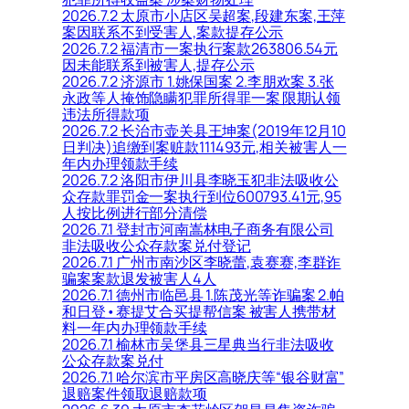
2026.7.2 太原市小店区吴超案,段建东案,王萍
案因联系不到受害人,案款提存公示
2026.7.2 福清市一案执行案款263806.54元
因未能联系到被害人,提存公示
2026.7.2 济源市 1.姚保国案 2.李朋欢案 3.张
永政等人掩饰隐瞒犯罪所得罪一案 限期认领
违法所得款项
2026.7.2 长治市壶关县王坤案(2019年12月10
日判决)追缴到案赃款111493元,相关被害人一
年内办理领款手续
2026.7.2 洛阳市伊川县李晓玉犯非法吸收公
众存款罪罚金一案执行到位600793.41元,95
人按比例进行部分清偿
2026.7.1 登封市河南嵩林电子商务有限公司
非法吸收公众存款案兑付登记
2026.7.1 广州市南沙区李晓蕾,袁赛赛,李群诈
骗案案款退发被害人4人
2026.7.1 德州市临邑县 1.陈茂光等诈骗案 2.帕
和日登•赛提艾合买提帮信案 被害人携带材
料一年内办理领款手续
2026.7.1 榆林市吴堡县三星典当行非法吸收
公众存款案兑付
2026.7.1 哈尔滨市平房区高晓庆等“银谷财富”
退赔案件领取退赔款项