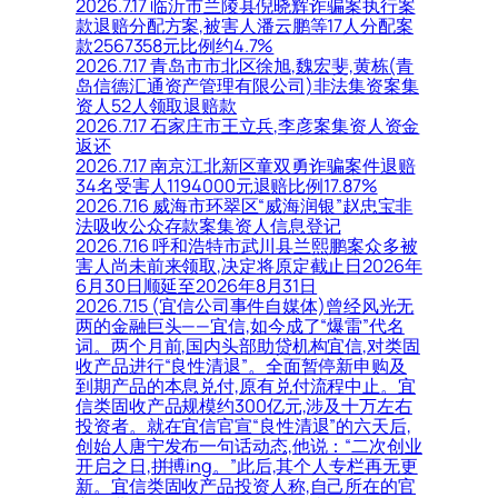
2026.7.17 临沂市兰陵县倪晓辉诈骗案执行案
款退赔分配方案,被害人潘云鹏等17人分配案
款2567358元比例约4.7%
2026.7.17 青岛市市北区徐旭,魏宏斐,黄栋(青
岛信德汇通资产管理有限公司)非法集资案集
资人52人领取退赔款
2026.7.17 石家庄市王立兵,李彦案集资人资金
返还
2026.7.17 南京江北新区童双勇诈骗案件退赔
34名受害人1194000元退赔比例17.87%
2026.7.16 威海市环翠区“威海润银”赵忠宝非
法吸收公众存款案集资人信息登记
2026.7.16 呼和浩特市武川县兰熙鹏案众多被
害人尚未前来领取,决定将原定截止日2026年
6月30日顺延至2026年8月31日
2026.7.15 (宜信公司事件自媒体)曾经风光无
两的金融巨头——宜信,如今成了“爆雷”代名
词。两个月前,国内头部助贷机构宜信,对类固
收产品进行“良性清退”。全面暂停新申购及
到期产品的本息兑付,原有兑付流程中止。宜
信类固收产品规模约300亿元,涉及十万左右
投资者。就在宜信官宣“良性清退”的六天后,
创始人唐宁发布一句话动态,他说：“二次创业
开启之日,拼搏ing。”此后,其个人专栏再无更
新。宜信类固收产品投资人称,自己所在的官