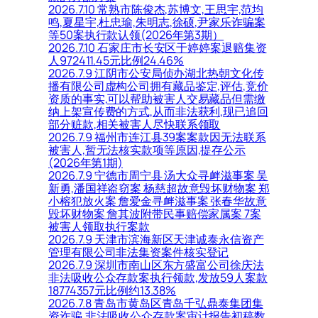
2026.7.10 常熟市陈俊杰,苏博文,王思宇,范均
鸣,夏星宇,杜忠瑜,朱明志,徐硕,尹家乐诈骗案
等50案执行款认领(2026年第3期）
2026.7.10 石家庄市长安区于婷婷案退赔集资
人972411.45元比例24.46%
2026.7.9 江阴市公安局侦办湖北热朝文化传
播有限公司虚构公司拥有藏品鉴定,评估,竞价
资质的事实,可以帮助被害人交易藏品但需缴
纳上架宣传费的方式,从而非法获利,现已追回
部分赃款,相关被害人尽快联系领取
2026.7.9 福州市连江县39案案款因无法联系
被害人,暂无法核实款项等原因,提存公示
(2026年第1期)
2026.7.9 宁德市周宁县 汤大众寻衅滋事案 吴
新勇,潘国祥盗窃案 杨慈超故意毁坏财物案 郑
小榕犯放火案 詹爱金寻衅滋事案 张春华故意
毁坏财物案 詹其波附带民事赔偿家属案 7案
被害人领取执行案款
2026.7.9 天津市滨海新区天津诚泰永信资产
管理有限公司非法集资案件核实登记
2026.7.9 深圳市南山区东方盛富公司徐庆法
非法吸收公众存款案执行领款,发放59人案款
18774357元比例约13.38%
2026.7.8 青岛市黄岛区青岛千弘鼎泰集团集
资诈骗,非法吸收公众存款案审计报告初稿数