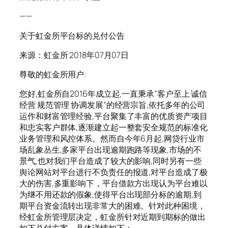
——
关于虹金所平台标的兑付公告
来源：虹金所 2018年07月07日
尊敬的虹金所用户:
您好,虹金所自2016年成立起,一直秉承”客户至上 诚信
经营 规范管理 协调发展”的经营宗旨,依托多年的公司
运作和财富管理经验,平台聚集了丰富的优质资产项目
和忠实客户群体,逐渐建立起一整套安全规范的标准化
业务管理和风控体系。然而自今年6月起,网贷行业市
场乱象丛生,多家平台出现逾期跑路等现象,市场的不
景气,也对我们平台造成了较大的影响,同时另有一些
舆论网站对平台进行不负责任的报道,对平台造成了极
大的伤害,多重影响下，平台借款方出现认为平台难以
为继不用还款的假象,使得平台出现部分标的逾期,到
期平台资金流转出现非常大的困难。针对此种困境，
经虹金所管理层决定，虹金所针对近期到期标的做出