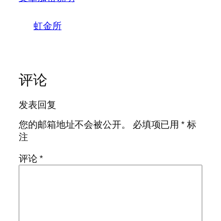
虹金所
评论
发表回复
您的邮箱地址不会被公开。
必填项已用
*
标
注
评论
*