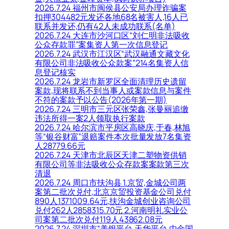
2026.7.24 福州市闽侯县公安局办理诈骗案
扣押304482元发还各地68名被害人,16人已
联系并发还,仍有42人未成功联系(名单)
2026.7.24 大连市沙河口区“刘仁明非法吸收
公众存款罪”案集资人第一次信息登记
2026.7.24 武汉市江汉区“武汉融通文藏文化
有限公司非法吸收公众款案”214名集资人信
息登记核实
2026.7.24 龙岩市新罗区全面清理历史遗留
案款,现将联系不到当事人或案款信息与案件
不符的案款予以公告(2026年第一期)
2026.7.24 三明市三元区张荣鑫,张曼丽追缴
违法所得一案2人领取执行案款
2026.7.24 哈尔滨市平房区高晓庆,于春,林旭
等“银谷财富”退赔案件本次批量发放7名集资
人28779.66元
2026.7.24 天津市北辰区天津二塑物资供销
有限公司等非法吸收公众存款案案款第三次
清退
2026.7.24 周口市扶沟县 1.京贸,金城公司两
案第二批次兑付,北京京贸投资基金公司兑付
890人1371009.64元,扶沟金城创业咨询公司
兑付262人2858315.70元 2.河南明礼实业公
司案第二批次兑付119人43862.08元
2026.7.24 深圳市“美银平台,天华平台,中金国