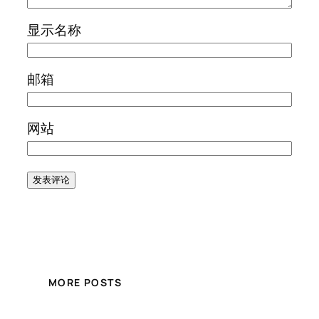
显示名称
邮箱
网站
MORE POSTS