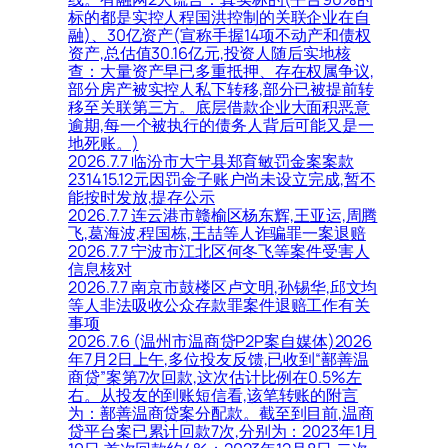
标的都是实控人程国洪控制的关联企业在自
融)、30亿资产(宣称手握14项不动产和债权
资产,总估值30.16亿元,投资人随后实地核
查：大量资产早已多重抵押、存在权属争议,
部分房产被实控人私下转移,部分已被提前转
移至关联第三方。底层借款企业大面积恶意
逾期,每一个被执行的债务人背后可能又是一
地死账。)
2026.7.7 临汾市大宁县郑育敏罚金案案款
231415.12元因罚金子账户尚未设立完成,暂不
能按时发放,提存公示
2026.7.7 连云港市赣榆区杨东辉,王亚运,周腾
飞,葛海波,程国栋,王喆等人诈骗罪一案退赔
2026.7.7 宁波市江北区何冬飞等案件受害人
信息核对
2026.7.7 南京市鼓楼区卢文明,孙锡华,邱文均
等人非法吸收公众存款罪案件退赔工作有关
事项
2026.7.6 (温州市温商贷P2P案自媒体)2026
年7月2日上午,多位投友反馈,已收到“鄯善温
商贷”案第7次回款,这次估计比例在0.5%左
右。从投友的到账短信看,该笔转账的附言
为：鄯善温商贷案分配款。截至到目前,温商
贷平台案已累计回款7次,分别为：2023年1月