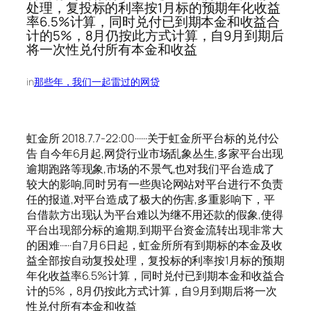
处理，复投标的利率按1月标的预期年化收益
率6.5%计算，同时兑付已到期本金和收益合
计的5%，8月仍按此方式计算，自9月到期后
将一次性兑付所有本金和收益
in
那些年，我们一起雷过的网贷
虹金所 2018.7.7-22:00······关于虹金所平台标的兑付公
告 自今年6月起,网贷行业市场乱象丛生,多家平台出现
逾期跑路等现象,市场的不景气,也对我们平台造成了
较大的影响,同时另有一些舆论网站对平台进行不负责
任的报道,对平台造成了极大的伤害,多重影响下，平
台借款方出现认为平台难以为继不用还款的假象,使得
平台出现部分标的逾期,到期平台资金流转出现非常大
的困难······自7月6日起，虹金所所有到期标的本金及收
益全部按自动复投处理，复投标的利率按1月标的预期
年化收益率6.5%计算，同时兑付已到期本金和收益合
计的5%，8月仍按此方式计算，自9月到期后将一次
性兑付所有本金和收益