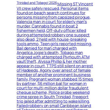
Trinidad and Tobago! 2026
Missing ST Vincent
VII crew safely rescued, Personal items
found on beach search continues for
persons missing from capsized pirogue,
Valencia man in court for elderly man’s
murder, Cannabis found in boat 2
fishermen held, Off-duty officer killed
during attempted robbery one suspect
also dead, 2 held with house-breaking
tools ammo, Teen girls reported missing,
Bail denied for man charged with
Angelica Jogie’s death, Tobago man
charged with attempted Plymouth ATM
vault theft, Alyssa Phillip & her mother
appear in court, TTPS still silent on arrest
of Hadeeds, Agony over arrest of female
member of another prominent business
family, Pregnant woman stabbed 15 times
by partner, $6 million bail for woman in
court for multi-million dollar fraudulent
cheque scheme, Police probe weekend
crime spree in South Trinidad, Freeport
trio jailed after admitting to wake killing,
Failed robbery on small Caribbean island