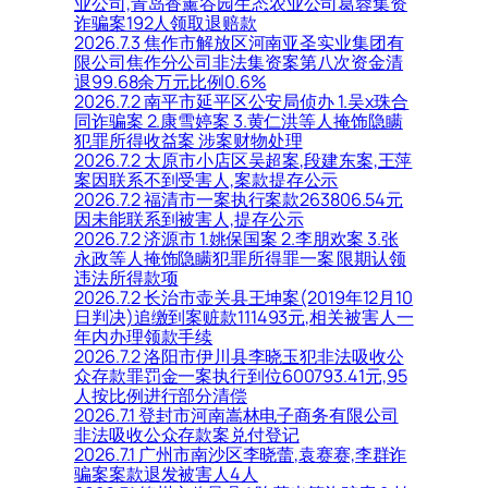
业公司,青岛香薰谷园生态农业公司葛蓉集资
诈骗案192人领取退赔款
2026.7.3 焦作市解放区河南亚圣实业集团有
限公司焦作分公司非法集资案第八次资金清
退99.68余万元比例0.6%
2026.7.2 南平市延平区公安局侦办 1.吴x珠合
同诈骗案 2.康雪婷案 3.黄仁洪等人掩饰隐瞒
犯罪所得收益案 涉案财物处理
2026.7.2 太原市小店区吴超案,段建东案,王萍
案因联系不到受害人,案款提存公示
2026.7.2 福清市一案执行案款263806.54元
因未能联系到被害人,提存公示
2026.7.2 济源市 1.姚保国案 2.李朋欢案 3.张
永政等人掩饰隐瞒犯罪所得罪一案 限期认领
违法所得款项
2026.7.2 长治市壶关县王坤案(2019年12月10
日判决)追缴到案赃款111493元,相关被害人一
年内办理领款手续
2026.7.2 洛阳市伊川县李晓玉犯非法吸收公
众存款罪罚金一案执行到位600793.41元,95
人按比例进行部分清偿
2026.7.1 登封市河南嵩林电子商务有限公司
非法吸收公众存款案兑付登记
2026.7.1 广州市南沙区李晓蕾,袁赛赛,李群诈
骗案案款退发被害人4人