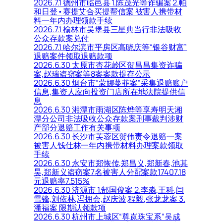
2026.7.1 德州市临邑县 1.陈茂光等诈骗案 2.帕
和日登•赛提艾合买提帮信案 被害人携带材
料一年内办理领款手续
2026.7.1 榆林市吴堡县三星典当行非法吸收
公众存款案兑付
2026.7.1 哈尔滨市平房区高晓庆等“银谷财富”
退赔案件领取退赔款项
2026.6.30 太原市杏花岭区贺昌昌集资诈骗
案,赵瑞盗窃案等8案案款提存公示
2026.6.30 烟台市“蒙娜蔓菲案”采集退赔账户
信息,集资人应向投资门店所在地法院提供信
息
2026.6.30 湘潭市雨湖区陈烨等享寿明天湘
潭分公司非法吸收公众存款案刑事裁判涉财
产部分退赔工作有关事项
2026.6.30 长沙市芙蓉区贺伟责令退赔一案
被害人钱仕林一年内携带材料办理案款领取
手续
2026.6.30 永安市郑恢传,郑昌义,郑新春,池其
昊,郑新义盗窃案7名被害人分配案款17407.18
元退赔率7.515%
2026.6.30 济源市 1.郜国俊案 2.李淼,王科,闫
雪锋,刘依林,冯拥会,赵庆波,程毅,张龙龙案 3.
潘福案 限期认领款项
2026.6.30 杭州市上城区“尊岚珠宝系”吴成