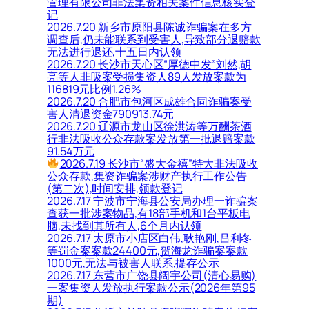
管理有限公司非法集资相关案件信息核实登
记
2026.7.20 新乡市原阳县陈诚诈骗案在多方
调查后,仍未能联系到受害人,导致部分退赔款
无法进行退还,十五日内认领
2026.7.20 长沙市天心区“厚德中发”刘然,胡
亮等人非吸案受损集资人89人发放案款为
116819元比例1.26%
2026.7.20 合肥市包河区成雄合同诈骗案受
害人清退资金790913.74元
2026.7.20 辽源市龙山区徐洪涛等万酬茶酒
行非法吸收公众存款案发放第一批退赔案款
91.54万元
2026.7.19 长沙市“盛大金禧”特大非法吸收
公众存款,集资诈骗案涉财产执行工作公告
(第二次),时间安排,领款登记
2026.7.17 宁波市宁海县公安局办理一诈骗案
查获一批涉案物品,有18部手机和1台平板电
脑,未找到其所有人,6个月内认领
2026.7.17 太原市小店区白伟,耿艳刚,吕利冬
等罚金案案款24400元,贺海龙诈骗案案款
1000元,无法与被害人联系,提存公示
2026.7.17 东营市广饶县阔宇公司(清心易购)
一案集资人发放执行案款公示(2026年第95
期)