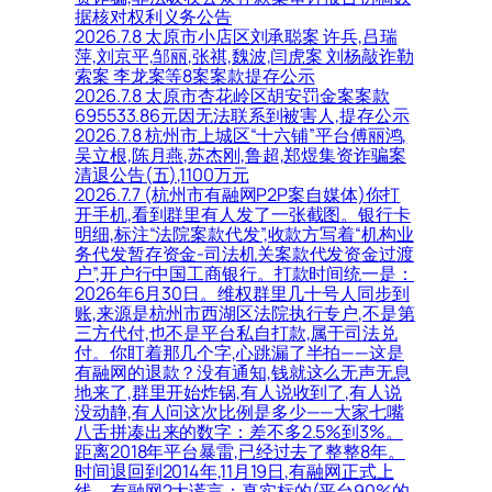
据核对权利义务公告
2026.7.8 太原市小店区刘承聪案 许兵,吕瑞
萍,刘京平,邹丽,张祺,魏波,闫虎案 刘杨敲诈勒
索案 李龙案等8案案款提存公示
2026.7.8 太原市杏花岭区胡安罚金案案款
695533.86元因无法联系到被害人,提存公示
2026.7.8 杭州市上城区“十六铺”平台傅丽鸿,
吴立根,陈月燕,苏杰刚,鲁超,郑煜集资诈骗案
清退公告(五),1100万元
2026.7.7 (杭州市有融网P2P案自媒体)你打
开手机,看到群里有人发了一张截图。银行卡
明细,标注“法院案款代发”,收款方写着“机构业
务代发暂存资金-司法机关案款代发资金过渡
户”,开户行中国工商银行。打款时间统一是：
2026年6月30日。维权群里几十号人同步到
账,来源是杭州市西湖区法院执行专户,不是第
三方代付,也不是平台私自打款,属于司法兑
付。你盯着那几个字,心跳漏了半拍——这是
有融网的退款？没有通知,钱就这么无声无息
地来了,群里开始炸锅,有人说收到了,有人说
没动静,有人问这次比例是多少——大家七嘴
八舌拼凑出来的数字：差不多2.5%到3%。
距离2018年平台暴雷,已经过去了整整8年。
时间退回到2014年,11月19日,有融网正式上
线。有融网2大谎言：真实标的(平台90%的