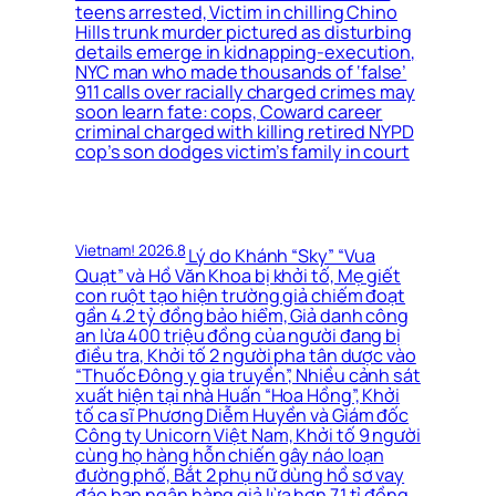
teens arrested, Victim in chilling Chino
Hills trunk murder pictured as disturbing
details emerge in kidnapping-execution,
NYC man who made thousands of ‘false’
911 calls over racially charged crimes may
soon learn fate: cops, Coward career
criminal charged with killing retired NYPD
cop’s son dodges victim’s family in court
Vietnam! 2026.8
Lý do Khánh “Sky” “Vua
Quạt” và Hồ Văn Khoa bị khởi tố, Mẹ giết
con ruột tạo hiện trường giả chiếm đoạt
gần 4.2 tỷ đồng bảo hiểm, Giả danh công
an lừa 400 triệu đồng của người đang bị
điều tra, Khởi tố 2 người pha tân dược vào
“Thuốc Đông y gia truyền”, Nhiều cảnh sát
xuất hiện tại nhà Huấn “Hoa Hồng”, Khởi
tố ca sĩ Phương Diễm Huyền và Giám đốc
Công ty Unicorn Việt Nam, Khởi tố 9 người
cùng họ hàng hỗn chiến gây náo loạn
đường phố, Bắt 2 phụ nữ dùng hồ sơ vay
đáo hạn ngân hàng giả lừa hơn 7.1 tỉ đồng,