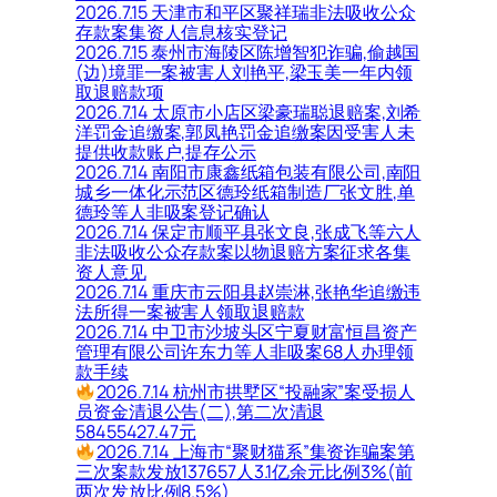
2026.7.15 天津市和平区聚祥瑞非法吸收公众
存款案集资人信息核实登记
2026.7.15 泰州市海陵区陈增智犯诈骗,偷越国
(边)境罪一案被害人刘艳平,梁玉美一年内领
取退赔款项
2026.7.14 太原市小店区梁豪瑞聪退赔案,刘希
洋罚金追缴案,郭凤艳罚金追缴案因受害人未
提供收款账户,提存公示
2026.7.14 南阳市康鑫纸箱包装有限公司,南阳
城乡一体化示范区德玲纸箱制造厂张文胜,单
德玲等人非吸案登记确认
2026.7.14 保定市顺平县张文良,张成飞等六人
非法吸收公众存款案以物退赔方案征求各集
资人意见
2026.7.14 重庆市云阳县赵崇淋,张艳华追缴违
法所得一案被害人领取退赔款
2026.7.14 中卫市沙坡头区宁夏财富恒昌资产
管理有限公司许东力等人非吸案68人办理领
款手续
2026.7.14 杭州市拱墅区“投融家”案受损人
员资金清退公告(二),第二次清退
58455427.47元
2026.7.14 上海市“聚财猫系”集资诈骗案第
三次案款发放137657人3.1亿余元比例3%(前
两次发放比例8.5%)