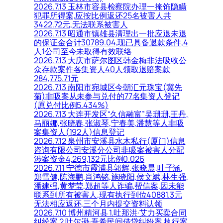
2026.7.13 玉林市容县检察院办理一掩饰隐瞒
犯罪所得案,应按比例返还25名被害人共
3422.72元,无法联系被害人
2026.7.13 昭通市镇雄县清理出一批应退未退
的保证金合计30789.04,现已具备退款条件,4
人1公司至今未取得有效联络
2026.7.13 大庆市萨尔图区韩金梅非法吸收公
众存款案件各集资人40人领取退赔案款
284,775.71元
2026.7.13 南阳市宛城区今朝汇元珠宝(冀先
菊)非吸案从未参与兑付的77名集资人登记
(原兑付比例5.434%)
2026.7.13 大连开发区“久信融富”吴珊珊,王丹,
马丽娜,张晓春,张淑琴,宁春美,潘慧等人非吸
案集资人(192人)信息登记
2026.7.12 泉州市安溪县水木私行(厦门)信息
咨询有限公司安溪分公司非吸案被害人分配
涉案资金4,269,132元比例0.026
2026.7.11 宁德市霞浦县郭辉,张晓晨,叶子涵,
郑雪健,陈海鹏,肖鸿铭,施晓阳,侯文斌,林生强,
潘建强,黄梦莹,郑超等人诈骗,帮信案,因未能
联系到所有被害人,现有执行到位40881.3元
无法相应返还,三个月内提交资料认领
2026.7.10 博州精河县 1.吐那洪·艾力买卖合同
纠纷案 2.吐尔逊·吾希民间借贷纠纷案 执行案