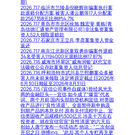
期)
2026.7.17 临沂市兰陵县倪晓辉诈骗案执行案
款退赔分配方案,被害人潘云鹏等17人分配案
款2567358元比例约4.7%
2026.7.17 青岛市市北区徐旭,魏宏斐,黄栋(青
岛信德汇通资产管理有限公司)非法集资案集
资人52人领取退赔款
2026.7.17 石家庄市王立兵,李彦案集资人资金
返还
2026.7.17 南京江北新区童双勇诈骗案件退赔
34名受害人1194000元退赔比例17.87%
2026.7.16 威海市环翠区“威海润银”赵忠宝非
法吸收公众存款案集资人信息登记
2026.7.16 呼和浩特市武川县兰熙鹏案众多被
害人尚未前来领取,决定将原定截止日2026年
6月30日顺延至2026年8月31日
2026.7.15 (宜信公司事件自媒体)曾经风光无
两的金融巨头——宜信,如今成了“爆雷”代名
词。两个月前,国内头部助贷机构宜信,对类固
收产品进行“良性清退”。全面暂停新申购及
到期产品的本息兑付,原有兑付流程中止。宜
信类固收产品规模约300亿元,涉及十万左右
投资者。就在宜信官宣“良性清退”的六天后,
创始人唐宁发布一句话动态,他说：“二次创业
开启之日,拼搏ing。”此后,其个人专栏再无更