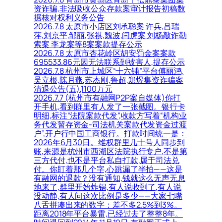
资诈骗,非法吸收公众存款案审计报告初稿数
据核对权利义务公告
2026.7.8 太原市小店区刘承聪案 许兵,吕瑞
萍,刘京平,邹丽,张祺,魏波,闫虎案 刘杨敲诈勒
索案 李龙案等8案案款提存公示
2026.7.8 太原市杏花岭区胡安罚金案案款
695533.86元因无法联系到被害人,提存公示
2026.7.8 杭州市上城区“十六铺”平台傅丽鸿,
吴立根,陈月燕,苏杰刚,鲁超,郑煜集资诈骗案
清退公告(五),1100万元
2026.7.7 (杭州市有融网P2P案自媒体)你打
开手机,看到群里有人发了一张截图。银行卡
明细,标注“法院案款代发”,收款方写着“机构业
务代发暂存资金-司法机关案款代发资金过渡
户”,开户行中国工商银行。打款时间统一是：
2026年6月30日。维权群里几十号人同步到
账,来源是杭州市西湖区法院执行专户,不是第
三方代付,也不是平台私自打款,属于司法兑
付。你盯着那几个字,心跳漏了半拍——这是
有融网的退款？没有通知,钱就这么无声无息
地来了,群里开始炸锅,有人说收到了,有人说
没动静,有人问这次比例是多少——大家七嘴
八舌拼凑出来的数字：差不多2.5%到3%。
距离2018年平台暴雷,已经过去了整整8年。