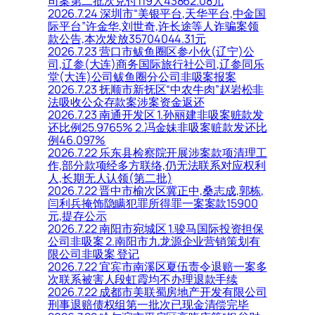
司案第二批次兑付119人43862.08元
2026.7.24 深圳市“美银平台,天华平台,中金国
际平台”许金华,刘世奇,许长途等人诈骗案领
款公告,本次发放35704044.31元
2026.7.23 营口市鲅鱼圈区参小伙(辽宁)公
司,辽参(大连)商务国际旅行社公司,辽参同乐
堂(大连)公司鲅鱼圈分公司非吸案报案
2026.7.23 抚顺市新抚区“中农牛肉”赵岩松非
法吸收公众存款案涉案资金返还
2026.7.23 南通开发区 1.孙丽建非吸案赃款发
还比例25.9765% 2.冯金妹非吸案赃款发还比
例46.097%
2026.7.22 乐东县检察院开展涉案款项清理工
作,部分款项经多方联络,仍无法联系对应权利
人,长期无人认领(第二批)
2026.7.22 晋中市榆次区冀正中,桑志成,郭栋,
闫利兵掩饰隐瞒犯罪所得罪一案案款15900
元,提存公示
2026.7.22 南阳市宛城区 1.骏马国际投资担保
公司非吸案 2.南阳市九龙源企业营销策划有
限公司非吸案 登记
2026.7.22 宜宾市南溪区夏伍责令退赔一案多
次联系被害人段虹霞均不办理退款手续
2026.7.22 成都市美联蜀房地产开发有限公司
刑事退赔债权组第一批次已现金清偿完毕