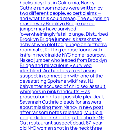
hacks bicyclist in California, Nancy
Guthrie ransom notes were written by
two different people, expert claims —
and what this could mean, The surprising
reason why Brooklyn Bridge naked
jumper may have survived
‘overwhelmingly fatal’ plunge, Disturbed
Brooklyn Bridge jumper is Kazakhstan
activist who plotted plunge on birthday:
roommate, Rotting corpse found with
knife in neck inside NYC home: sources,
Naked jumper who leaped from Brooklyn
Bridge and miraculously survived
identified, Authorities arrest arson
suspect in connection with one of the
devastating Spokane wildfires, NJ
babysitter accused of child sex assault
whimpers in pink handcuffs — as
prosecutor hints at possible plea deal,
Savannah Guthrie pleads for answers
about missing mom Nancy in new post
after ransom notes released, Multiple
people killed in shooting at Idaho In-N-
Out restaurant suspect dead, 87-year-
old NYC woman shot in the neck three