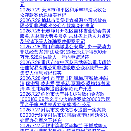
元
2026.7.29 天津市和平区和乐丰非法吸收公
众存款案信息核实登记
2026.7.29 榆林市吴堡县鑫盛源小额贷款有
限公司非法吸收公众存款案兑付事宜
2026.7.28 长春净月开发区吉林省蓝鲸会劳务
服务,吉林百大劳务服务,吉林省上鼎人力资源
及张鸿飞等人诈骗案件报案登记
2026.7.28 周口市郸城县公安局侦办一恶势力
非法经营案(非法放贷)追缴违法所得500余
万元,328名借款人一年内申请退还
2026.7.28 重庆市渝中区赵贵武等涉重庆耀益
仕佳贸易有限公司非法吸收公众存款罪一案
集资人信息登记核实
2026.7.28 柳州市鹿寨县陈甜梅,蓝智敏,韦淑
清,廖淑贤,凌忠爱,覃美花,覃国松,梁梅娟,曾素
清,李胜,韦瑜梅退赔案领款账户开通
2026.7.27 临汾市大宁县 1.郑育敏罚金案款
1000186.69元 2.吴少含追缴案款20000元 因
罚金子账户尚未设立完成,提存公示
2026.7.27 射洪市文映傚责令退赔一案案款
80000元转至射洪市民间融资理财问题依法
处置办公室名下账户
2026.7.27 无锡市滨湖区肖梅兰,王援成等人
鸿广系列非吸案集资人信息登记(投资第一