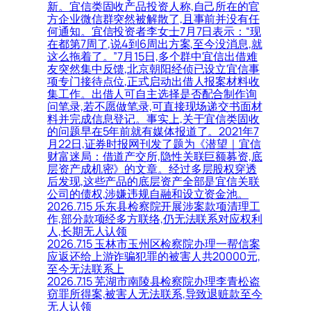
新。宜信类固收产品投资人称,自己所在的官
方企业微信群突然被解散了,且事前并没有任
何通知。宜信投资者李女士7月7日表示：“现
在都第7周了,说4到6周出方案,至今没消息,就
这么拖着了。”7月15日,多个群中宜信出借难
友突然集中反馈,北京朝阳经侦已设立宜信事
项专门接待点位,正式启动出借人报案材料收
集工作。出借人可自主选择是否配合制作询
问笔录,若不愿做笔录,可直接现场递交书面材
料并完成信息登记。事实上,关于宜信类固收
的问题早在5年前就有媒体报道了。2021年7
月22日,证券时报网刊发了题为《潜望｜宜信
财富迷局：借道产交所,隐性关联巨额募资,底
层资产成机密》的文章。经过多层股权穿透
后发现,这些产品的底层资产全部是宜信关联
公司的债权,涉嫌违规自融和设立资金池。
2026.7.15 乐东县检察院开展涉案款项清理工
作,部分款项经多方联络,仍无法联系对应权利
人,长期无人认领
2026.7.15 玉林市玉州区检察院办理一帮信案
应返还给上游诈骗犯罪的被害人共20000元,
至今无法联系上
2026.7.15 芜湖市南陵县检察院办理李青松盗
窃罪所得案,被害人无法联系,导致退赃款至今
无人认领