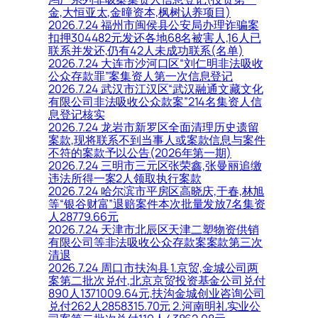
金,大恒亚太,金曈资本,枫树认养项目)
2026.7.24 福州市闽侯县公安局办理诈骗案
扣押304482元发还各地68名被害人,16人已
联系并发还,仍有42人未成功联系(名单)
2026.7.24 大连市沙河口区“刘仁明非法吸收
公众存款罪”案集资人第一次信息登记
2026.7.24 武汉市江汉区“武汉融通文藏文化
有限公司非法吸收公众款案”214名集资人信
息登记核实
2026.7.24 龙岩市新罗区全面清理历史遗留
案款,现将联系不到当事人或案款信息与案件
不符的案款予以公告(2026年第一期)
2026.7.24 三明市三元区张荣鑫,张曼丽追缴
违法所得一案2人领取执行案款
2026.7.24 哈尔滨市平房区高晓庆,于春,林旭
等“银谷财富”退赔案件本次批量发放7名集资
人28779.66元
2026.7.24 天津市北辰区天津二塑物资供销
有限公司等非法吸收公众存款案案款第三次
清退
2026.7.24 周口市扶沟县 1.京贸,金城公司两
案第二批次兑付,北京京贸投资基金公司兑付
890人1371009.64元,扶沟金城创业咨询公司
兑付262人2858315.70元 2.河南明礼实业公