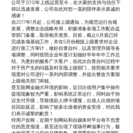
公司于2012年上线运营至今，在大家的支持与信任下
得以迅速发展，公司在此对您一直的陪伴表示真诚的
感谢！
自2017年1月起，公司接上级通知，为规范运行合规
发展，调整企业战略布局，积极准备各项工作配合监
管部门备案，取得相关资质。目前，截止6月底已经
完成各项基础工作，并在5月份根据上级要求对企业
进行第三方审计，做好自查自纠，以及管理升级等各
项调整，同时按照企业年度计划做好半年年中工作总
结。为更好的服务广大客户，在此次自查自纠过程中
对于所产生的问题及时呈报上级部门，按照相关要求
现需对公司进行一系列内部调整，并提出整改方案报
上级相关部门审核。
受互联网金融大环境的影响，近日出借用户集中操作
提现现象较为严重，影响系统正常运行，同时由于协
议支付升级，导致借款人绑卡缓慢，出借人出借的项
目回款延迟，影响了较多出借者的资金安排，对此我
们表示诚挚的歉意！
经用户反映，近期个别网站和自媒体对平台有不负责
任的恶意报道，甚至还出现了现场寻衅滋事行为，极