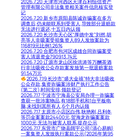
2026.7.20 天津市河西区天津百利恒信资产
管理有限公司非法集资相关案件信息核实登
记
2026.7.20 新乡市原阳县陈诚诈骗案在多方
调查后,仍未能联系到受害人,导致部分退赔款
无法进行退还,十五日内认领
2026.7.20 长沙市天心区“厚德中发”刘然,胡
亮等人非吸案受损集资人89人发放案款为
116819元比例1.26%
2026.7.20 合肥市包河区成雄合同诈骗案受
害人清退资金790913.74元
2026.7.20 辽源市龙山区徐洪涛等万酬茶酒
行非法吸收公众存款案发放第一批退赔案款
91.54万元
2026.7.19 长沙市“盛大金禧”特大非法吸收
公众存款,集资诈骗案涉财产执行工作公告
(第二次),时间安排,领款登记
2026.7.17 宁波市宁海县公安局办理一诈骗案
查获一批涉案物品,有18部手机和1台平板电
脑,未找到其所有人,6个月内认领
2026.7.17 太原市小店区白伟,耿艳刚,吕利冬
等罚金案案款24400元,贺海龙诈骗案案款
1000元,无法与被害人联系,提存公示
2026.7.17 东营市广饶县阔宇公司(清心易购)
一案集资人发放执行案款公示(2026年第95