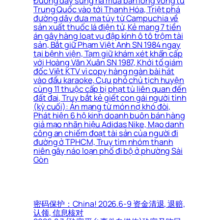
Đường dây súng ná mua bán lòng vòng từ
Trung Quốc vào tới Thanh Hóa, Triệt phá
đường dây đưa ma túy từ Campuchia về
sản xuất thuốc lá điện tử, Kẻ mang 7 tiền
án gây hàng loạt vụ đập kính ô tô trộm tài
sản, Bắt giữ Phạm Việt Anh SN 1984 ngay
tại bệnh viện, Tạm giữ khám xét khẩn cấp
với Hoàng Văn Xuân SN 1987, Khởi tố giám
đốc Việt KTV vì copy hàng ngàn bài hát
vào đầu karaoke, Cựu phó chủ tịch huyện
cùng 11 thuộc cấp bị phạt tù liên quan đến
đất đai, Truy bắt kẻ giết con gái người tình
(kỳ cuối): Án mạng từ món nợ khó đòi,
Phát hiện 6 hộ kinh doanh buôn bán hàng
giả mạo nhãn hiệu Adidas Nike, Mạo danh
công an chiếm đoạt tài sản của người đi
đường ở TPHCM, Truy tìm nhóm thanh
niên gây náo loạn phố đi bộ ở phường Sài
Gòn
密码保护：China! 2026.6-9 资金清退, 退赔,
认领, 信息核对