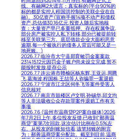
时间退回到2014年,11月19日,有融网正式上
线。有融网2大谎言：真实标的(平台90%的
标的都是实控人程国洪控制的关联企业在自
融)、30亿资产(宣称手握14项不动产和债权
资产,总估值30.16亿元,投资人随后实地核
查：大量资产早已多重抵押、存在权属争议,
部分房产被实控人私下转移,部分已被提前转
移至关联第三方。底层借款企业大面积恶意
逾期,每一个被执行的债务人背后可能又是一
地死账。)
2026.7.7 临汾市大宁县郑育敏罚金案案款
231415.12元因罚金子账户尚未设立完成,暂不
能按时发放,提存公示
2026.7.7 连云港市赣榆区杨东辉,王亚运,周腾
飞,葛海波,程国栋,王喆等人诈骗罪一案退赔
2026.7.7 宁波市江北区何冬飞等案件受害人
信息核对
2026.7.7 南京市鼓楼区卢文明,孙锡华,邱文均
等人非法吸收公众存款罪案件退赔工作有关
事项
2026.7.6 (温州市温商贷P2P案自媒体)2026
年7月2日上午,多位投友反馈,已收到“鄯善温
商贷”案第7次回款,这次估计比例在0.5%左
右。从投友的到账短信看,该笔转账的附言
为：鄯善温商贷案分配款。截至到目前,温商