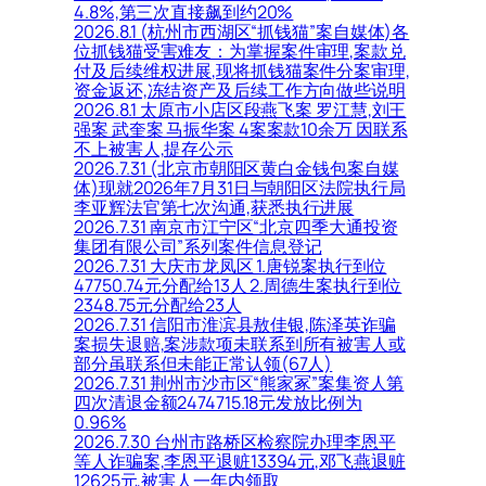
4.8%,第三次直接飙到约20%
2026.8.1 (杭州市西湖区“抓钱猫”案自媒体)各
位抓钱猫受害难友：为掌握案件审理,案款兑
付及后续维权进展,现将抓钱猫案件分案审理,
资金返还,冻结资产及后续工作方向做些说明
2026.8.1 太原市小店区段燕飞案 罗江慧,刘王
强案 武奎案 马振华案 4案案款10余万 因联系
不上被害人,提存公示
2026.7.31 (北京市朝阳区黄白金钱包案自媒
体)现就2026年7月31日与朝阳区法院执行局
李亚辉法官第七次沟通,获悉执行进展
2026.7.31 南京市江宁区“北京四季大通投资
集团有限公司”系列案件信息登记
2026.7.31 大庆市龙凤区 1.唐锐案执行到位
47750.74元分配给13人 2.周德生案执行到位
2348.75元分配给23人
2026.7.31 信阳市淮滨县敖佳银,陈泽英诈骗
案损失退赔,案涉款项未联系到所有被害人或
部分虽联系但未能正常认领(67人)
2026.7.31 荆州市沙市区“熊家冢”案集资人第
四次清退金额2474715.18元发放比例为
0.96%
2026.7.30 台州市路桥区检察院办理李恩平
等人诈骗案,李恩平退赃13394元,邓飞燕退赃
12625元,被害人一年内领取