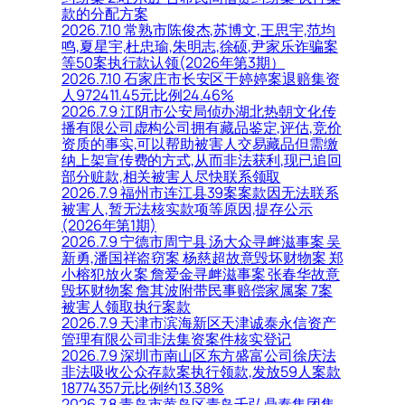
款的分配方案
2026.7.10 常熟市陈俊杰,苏博文,王思宇,范均
鸣,夏星宇,杜忠瑜,朱明志,徐硕,尹家乐诈骗案
等50案执行款认领(2026年第3期）
2026.7.10 石家庄市长安区于婷婷案退赔集资
人972411.45元比例24.46%
2026.7.9 江阴市公安局侦办湖北热朝文化传
播有限公司虚构公司拥有藏品鉴定,评估,竞价
资质的事实,可以帮助被害人交易藏品但需缴
纳上架宣传费的方式,从而非法获利,现已追回
部分赃款,相关被害人尽快联系领取
2026.7.9 福州市连江县39案案款因无法联系
被害人,暂无法核实款项等原因,提存公示
(2026年第1期)
2026.7.9 宁德市周宁县 汤大众寻衅滋事案 吴
新勇,潘国祥盗窃案 杨慈超故意毁坏财物案 郑
小榕犯放火案 詹爱金寻衅滋事案 张春华故意
毁坏财物案 詹其波附带民事赔偿家属案 7案
被害人领取执行案款
2026.7.9 天津市滨海新区天津诚泰永信资产
管理有限公司非法集资案件核实登记
2026.7.9 深圳市南山区东方盛富公司徐庆法
非法吸收公众存款案执行领款,发放59人案款
18774357元比例约13.38%
2026.7.8 青岛市黄岛区青岛千弘鼎泰集团集