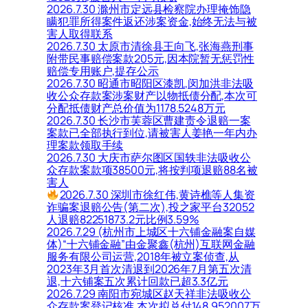
2026.7.30 滁州市定远县检察院办理掩饰隐
瞒犯罪所得案件返还涉案资金,始终无法与被
害人取得联系
2026.7.30 太原市清徐县王向飞,张海燕刑事
附带民事赔偿案款205元,因本院暂无惩罚性
赔偿专用账户,提存公示
2026.7.30 昭通市昭阳区漆凯,闵加洪非法吸
收公众存款案涉案财产以物抵债分配,本次可
分配抵债财产总价值为1178.5248万元
2026.7.30 长沙市芙蓉区曹建责令退赔一案
案款已全部执行到位,请被害人姜艳一年内办
理案款领取手续
2026.7.30 大庆市萨尔图区国轶非法吸收公
众存款案款项38500元,将按判项退赔88名被
害人
2026.7.30 深圳市徐红伟,黄诗樵等人集资
诈骗案退赔公告(第二次),投之家平台32052
人退赔82251873.2元比例3.59%
2026.7.29 (杭州市上城区十六铺金融案自媒
体)“十六铺金融”由金聚鑫(杭州)互联网金融
服务有限公司运营,2018年被立案侦查,从
2023年3月首次清退到2026年7月第五次清
退,十六铺案五次累计回款已超3.3亿元
2026.7.29 南阳市宛城区赵天祥非法吸收公
众存款案登记核准,本次拟兑付148.952007万