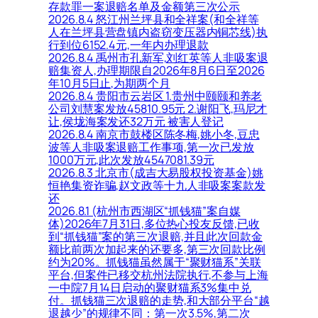
存款罪一案退赔名单及金额第三次公示
2026.8.4 怒江州兰坪县和全祥案(和全祥等
人在兰坪县营盘镇内盗窃变压器内铜芯线)执
行到位6152.4元,一年内办理退款
2026.8.4 禹州市孔新军,刘红英等人非吸案退
赔集资人,办理期限自2026年8月6日至2026
年10月5日止,为期两个月
2026.8.4 贵阳市云岩区 1.贵州中颐颐和养老
公司刘慧案发放45810.95元 2.谢阳飞,玛尼才
让,侯垅海案发还32万元 被害人登记
2026.8.4 南京市鼓楼区陈冬梅,姚小冬,豆忠
波等人非吸案退赔工作事项,第一次已发放
1000万元,此次发放4547081.39元
2026.8.3 北京市(成吉大易股权投资基金)姚
恒艳集资诈骗,赵文政等十九人非吸案案款发
还
2026.8.1 (杭州市西湖区“抓钱猫”案自媒
体)2026年7月31日,多位热心投友反馈,已收
到“抓钱猫”案的第三次退赔,并且此次回款金
额比前两次加起来的还要多,第三次回款比例
约为20%。抓钱猫虽然属于“聚财猫系”关联
平台,但案件已移交杭州法院执行,不参与上海
一中院7月14日启动的聚财猫系3%集中兑
付。抓钱猫三次退赔的走势,和大部分平台“越
退越少”的规律不同：第一次3.5%,第二次