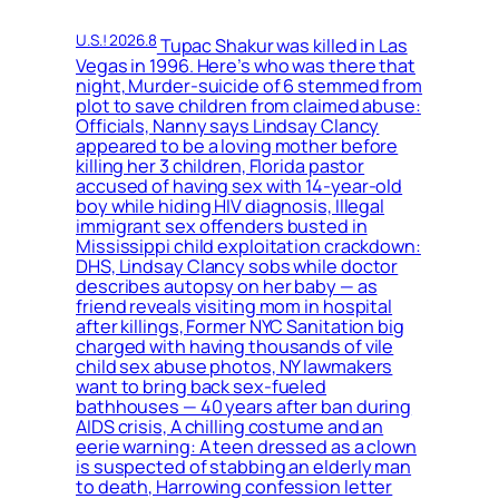
U.S.! 2026.8
Tupac Shakur was killed in Las
Vegas in 1996. Here’s who was there that
night, Murder-suicide of 6 stemmed from
plot to save children from claimed abuse:
Officials, Nanny says Lindsay Clancy
appeared to be a loving mother before
killing her 3 children, Florida pastor
accused of having sex with 14-year-old
boy while hiding HIV diagnosis, Illegal
immigrant sex offenders busted in
Mississippi child exploitation crackdown:
DHS, Lindsay Clancy sobs while doctor
describes autopsy on her baby — as
friend reveals visiting mom in hospital
after killings, Former NYC Sanitation big
charged with having thousands of vile
child sex abuse photos, NY lawmakers
want to bring back sex-fueled
bathhouses — 40 years after ban during
AIDS crisis, A chilling costume and an
eerie warning: A teen dressed as a clown
is suspected of stabbing an elderly man
to death, Harrowing confession letter