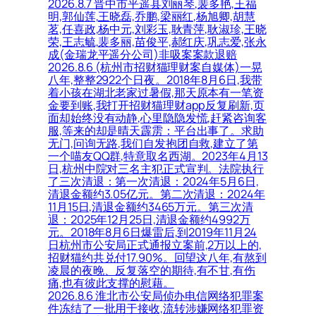
2026.8.7 晋中市平遥县刘丽琴,裴多艳,王福
明,郭仙莲,王晓磊,乔鹏,梁丽红,杨旭卿,胡慧
茗,任喜政,杨中元,刘彩玉,耿青萍,耿淑珍,王晓
荣,王志毓,裴多丽,苗俊平,郝红庆,巩志爱,张永
成(金瑞龙平遥分公司)非吸案案款退赔
2026.8.6 (杭州市招财猫理财案自媒体)一晃
八年,整整2922个日夜。2018年8月6日,我带
着小孩在湖北老家过暑假,那天原本有一笔资
金要到账,我打开招财猫理财app反复刷新,页
面却始终没有动静,心里隐隐发慌,赶紧咨询客
服,等来的却是晴天霹雳：平台出事了。求助
无门,问询无路,我们自发抱团自救,建立了第
一个喵友QQ群,特意取名西湖。2023年4月13
日,杭州中院对三名主犯正式宣判。法院执行
了三次清退：第一次清退：2024年5月6日,
清退金额约3.05亿元。第二次清退：2024年
11月15日,清退金额约3465万元。第三次清
退：2025年12月25日,清退金额约4992万
元。2018年8月6日爆雷后,到2019年11月24
日杭州市公安局正式通报立案前,2万以上的,
招财猫约共兑付17.90%。回望这八年,有熬到
凌晨的夜晚、反复落空的期待,有不甘,有伤
痛,也有彼此支撑的慰藉。
2026.8.6 淮北市公安局侦办电信网络犯罪案
件冻结了一批用于接收,流转涉嫌网络犯罪资