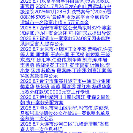
2026.8.7 (玖富平台事件自媒体)玖富又吃民
事官司,2026年7月24日发布的山西运城市中
级法院2026年1月28日判决书案号“(2025)晋
08民终3705号”最终判令玖富平台全额赔偿
运城市一名玖富出借人5万元本金
2026.8.7 西安市灞桥区公安局拟对32个涉案
冻结账户办理资金返还,可书面形式提出异议
2026.8.7 福清市一案案款62408元因未能联
系到受害人,提存公示
2026.8.7 太原市小店区王文平案 曹鸣钰,许雯
等人案 师世豪,王志伟案 王茂权,刘娇案 王晓
东,魏玺,徐汇丰,任俊伟,刘争涛,刘海涛,李岩,
李勇勇,路晓俊案 王清升案 李贺案 计海松,李
小龙,宋超,段晓东,段素静,丁连强,刘喜江案 等
14案案款提存公示
2026.8.7 遂宁市蓬溪县遂宁市中通实业集团,
樊素华,杨娅琼,肖蓉,周瑜远,邓红梅,杨耀华案
股权分红款900000元交工作专班
2026.8.7 博州精河县 1.库尔班江·亚森 2.周景
朝 执行案款分配方案
2026.8.7 包头市青山区郭华,冯伟伟,陈俊秀,
马智强非法吸收公众存款罪一案退赔名单及
金额第二次公示
2026.8.7 大连市沙河口区“九峰源非吸”案集
资人第一次信息登记