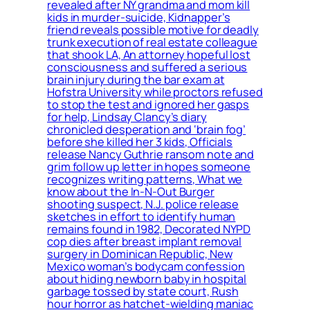
revealed after NY grandma and mom kill
kids in murder-suicide, Kidnapper’s
friend reveals possible motive for deadly
trunk execution of real estate colleague
that shook LA, An attorney hopeful lost
consciousness and suffered a serious
brain injury during the bar exam at
Hofstra University while proctors refused
to stop the test and ignored her gasps
for help, Lindsay Clancy’s diary
chronicled desperation and ‘brain fog’
before she killed her 3 kids, Officials
release Nancy Guthrie ransom note and
grim follow up letter in hopes someone
recognizes writing patterns, What we
know about the In-N-Out Burger
shooting suspect, N.J. police release
sketches in effort to identify human
remains found in 1982, Decorated NYPD
cop dies after breast implant removal
surgery in Dominican Republic, New
Mexico woman’s bodycam confession
about hiding newborn baby in hospital
garbage tossed by state court, Rush
hour horror as hatchet-wielding maniac