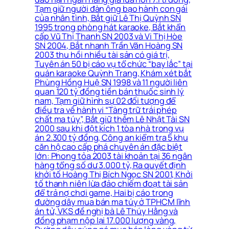
Tạm giữ người đàn ông bạo hành con gái
của nhân tình, Bắt giữ Lê Thị Quỳnh SN
1995 trong phòng hát karaoke, Bắt khẩn
cấp Vũ Thị Thanh SN 2003 và Vi Thị Hòe
SN 2004, Bắt nhanh Trần Văn Hoàng SN
2003 thu hồi nhiều tài sản có giá trị,
Tuyên án 50 bị cáo vụ tổ chức “bay lắc” tại
quán karaoke Quỳnh Trang, Khám xét bắt
Phùng Hồng Huệ SN 1998 và 11 người liên
quan 120 tỷ đồng tiền bán thuốc sinh lý
nam, Tạm giữ hình sự 02 đối tượng để
điều tra về hành vi “Tàng trữ trái phép
chất ma túy”, Bắt giữ thêm Lê Nhật Tài SN
2000 sau khi đột kích 1 tòa nhà trong vụ
án 2.300 tỷ đồng, Công an kiểm tra 5 khu
căn hộ cao cấp phá chuyên án đặc biệt
lớn: Phong tỏa 2003 tài khoản tại 36 ngân
hàng tổng số dư 3.000 tỷ, Ra quyết định
khởi tố Hoàng Thị Bích Ngọc SN 2001, Khởi
tố thanh niên lừa đảo chiếm đoạt tài sản
để trả nợ chơi game, Hai bị cáo trong
đường dây mua bán ma túy ở TPHCM lĩnh
án tử, VKS đề nghị bà Lê Thúy Hằng và
đồng phạm nộp lại 17.000 lượng vàng,