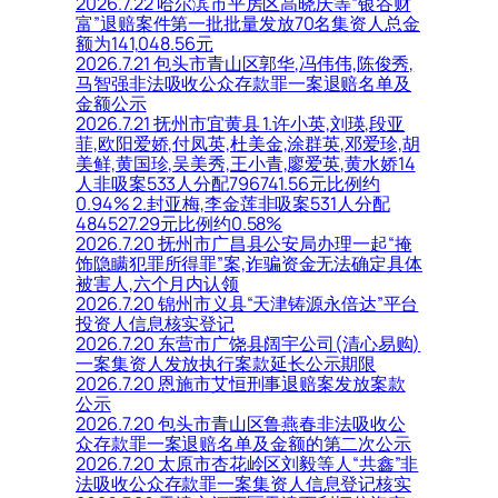
2026.7.22 哈尔滨市平房区高晓庆等“银谷财
富”退赔案件第一批批量发放70名集资人总金
额为141,048.56元
2026.7.21 包头市青山区郭华,冯伟伟,陈俊秀,
马智强非法吸收公众存款罪一案退赔名单及
金额公示
2026.7.21 抚州市宜黄县 1.许小英,刘瑛,段亚
菲,欧阳爱娇,付凤英,杜美金,涂群英,邓爱珍,胡
美鲜,黄国珍,吴美秀,王小青,廖爱英,黄水娇14
人非吸案533人分配796741.56元比例约
0.94% 2.封亚梅,李金莲非吸案531人分配
484527.29元比例约0.58%
2026.7.20 抚州市广昌县公安局办理一起“掩
饰隐瞒犯罪所得罪”案,诈骗资金无法确定具体
被害人,六个月内认领
2026.7.20 锦州市义县“天津铸源永倍达”平台
投资人信息核实登记
2026.7.20 东营市广饶县阔宇公司(清心易购)
一案集资人发放执行案款延长公示期限
2026.7.20 恩施市艾恒刑事退赔案发放案款
公示
2026.7.20 包头市青山区鲁燕春非法吸收公
众存款罪一案退赔名单及金额的第二次公示
2026.7.20 太原市杏花岭区刘毅等人“共鑫”非
法吸收公众存款罪一案集资人信息登记核实