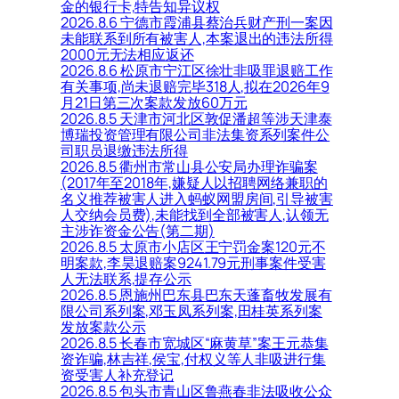
金的银行卡,特告知异议权
2026.8.6 宁德市霞浦县蔡治兵财产刑一案因
未能联系到所有被害人,本案退出的违法所得
2000元无法相应返还
2026.8.6 松原市宁江区徐壮非吸罪退赔工作
有关事项,尚未退赔完毕318人,拟在2026年9
月21日第三次案款发放60万元
2026.8.5 天津市河北区敦促潘超等涉天津泰
博瑞投资管理有限公司非法集资系列案件公
司职员退缴违法所得
2026.8.5 衢州市常山县公安局办理诈骗案
(2017年至2018年,嫌疑人以招聘网络兼职的
名义推荐被害人进入蚂蚁网盟房间,引导被害
人交纳会员费),未能找到全部被害人,认领无
主涉诈资金公告(第二期)
2026.8.5 太原市小店区王宁罚金案120元不
明案款,李昊退赔案9241.79元刑事案件受害
人无法联系,提存公示
2026.8.5 恩施州巴东县巴东天蓬畜牧发展有
限公司系列案,邓玉凤系列案,田桂英系列案
发放案款公示
2026.8.5 长春市宽城区“麻黄草”案王元恭集
资诈骗,林吉祥,侯宝,付权义等人非吸进行集
资受害人补充登记
2026.8.5 包头市青山区鲁燕春非法吸收公众