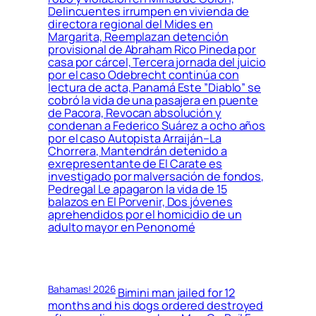
Delincuentes irrumpen en vivienda de
directora regional del Mides en
Margarita, Reemplazan detención
provisional de Abraham Rico Pineda por
casa por cárcel, Tercera jornada del juicio
por el caso Odebrecht continúa con
lectura de acta, Panamá Este ”Diablo” se
cobró la vida de una pasajera en puente
de Pacora, Revocan absolución y
condenan a Federico Suárez a ocho años
por el caso Autopista Arraiján–La
Chorrera, Mantendrán detenido a
exrepresentante de El Carate es
investigado por malversación de fondos,
Pedregal Le apagaron la vida de 15
balazos en El Porvenir, Dos jóvenes
aprehendidos por el homicidio de un
adulto mayor en Penonomé
Bahamas! 2026
Bimini man jailed for 12
months and his dogs ordered destroyed