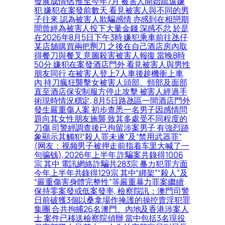
發展成情侶 惟至今年7月 被害人開始疏遠嫌
犯 嫌犯在案發前數天 看見被害人與不同的男
子往來 認為被害人欺騙感情 亦感到在相戀期
間曾經為被害人投下大量金錢 深感不忿 於是
在2026年8月5日下午3時 嫌犯乘車前往氹仔
某店舖購買兩把𠝹刀 之後在自己酒店房內取
得餐刀與餐叉 意圖殺害被害人報復 當晚8時
50分 嫌犯在案發酒店門外 看見被害人與男性
朋友同行 在被害人登上7人車後趁機衝上車
內 持刀瘋狂襲擊女被害人頭部、頸部及面部
直至酒店保安制服方停止攻擊 被害人經過手
術現時情況穩定, 8月5日路氹區一間酒店門外
發生嚴重傷人案 初步查悉一名男子因感情問
題向其女性朋友施襲 致其多處受不同程度的
刀傷 司警經調查後已拘留涉案男子 有強烈跡
象顯示其觸犯“殺人罪未遂”及“禁用武器罪”
(网友：视频男子被押走前指着车里大喊了一
句骗钱), 2026年上半年 詐騙案共錄得1006
宗 其中 電訊網絡詐騙共283宗 暴力犯罪方面
今年上半年共錄得129宗 其中“綁架”“殺人”及
“嚴重傷害身體完整性”等嚴重暴力罪案繼續
保持零案發或低案發率, 檢察院訊：澳門司警
日前破獲3個以桑拿場作掩護的操控賣淫犯罪
集團 合共拘捕26名澳門、內地及香港涉案人
士 案件已移送檢察院偵辦 當中包括3名現役