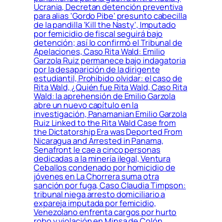
Ucrania, Decretan detención preventiva
para alias ‘Gordo Pibe’ presunto cabecilla
de la pandilla ‘Kill the Nasty’, Imputado
por femicidio de fiscal seguirá bajo
detención; así lo confirmó el Tribunal de
Apelaciones, Caso Rita Wald: Emilio
Garzola Ruiz permanece bajo indagatoria
por la desaparición de la dirigente
estudiantil, Prohibido olvidar: el caso de
Rita Wald, ¿Quién fue Rita Wald, Caso Rita
Wald: la aprehensión de Emilio Garzola
abre un nuevo capítulo en la
investigación, Panamanian Emilio Garzola
Ruiz Linked to the Rita Wald Case from
the Dictatorship Era was Deported From
Nicaragua and Arrested in Panama,
Senafront le cae a cinco personas
dedicadas a la minería ilegal, Ventura
Ceballos condenado por homicidio de
jóvenes en La Chorrera suma otra
sanción por fuga, Caso Claudia Timpson:
tribunal niega arresto domiciliario a
expareja imputada por femicidio,
Venezolano enfrenta cargos por hurto
robo y violación en Minsa de Colón,