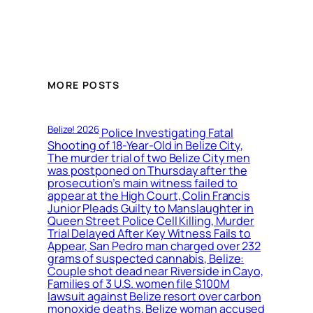
MORE POSTS
Belize! 2026
Police Investigating Fatal
Shooting of 18-Year-Old in Belize City,
The murder trial of two Belize City men
was postponed on Thursday after the
prosecution’s main witness failed to
appear at the High Court, Colin Francis
Junior Pleads Guilty to Manslaughter in
Queen Street Police Cell Killing, Murder
Trial Delayed After Key Witness Fails to
Appear, San Pedro man charged over 232
grams of suspected cannabis, Belize:
Couple shot dead near Riverside in Cayo,
Families of 3 U.S. women file $100M
lawsuit against Belize resort over carbon
monoxide deaths, Belize woman accused