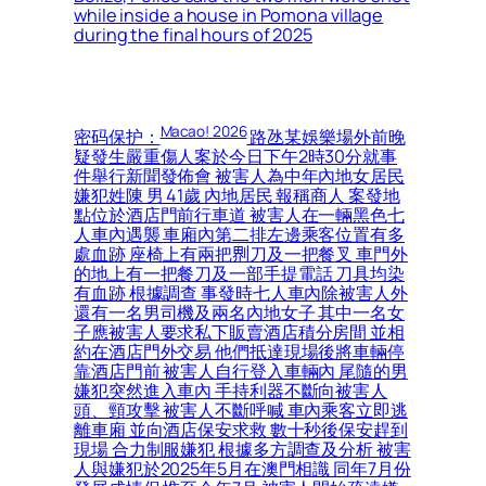
while inside a house in Pomona village
during the final hours of 2025
Macao! 2026
密码保护：
路氹某娛樂場外前晚
疑發生嚴重傷人案於今日下午2時30分就事
件舉行新聞發佈會 被害人為中年內地女居民
嫌犯姓陳 男 41歲 內地居民 報稱商人 案發地
點位於酒店門前行車道 被害人在一輛黑色七
人車內遇襲 車廂內第二排左邊乘客位置有多
處血跡 座椅上有兩把𠝹刀及一把餐叉 車門外
的地上有一把餐刀及一部手提電話 刀具均染
有血跡 根據調查 事發時七人車內除被害人外
還有一名男司機及兩名內地女子 其中一名女
子應被害人要求私下販賣酒店積分房間 並相
約在酒店門外交易 他們抵達現場後將車輛停
靠酒店門前 被害人自行登入車輛內 尾隨的男
嫌犯突然進入車內 手持利器不斷向被害人
頭、頸攻擊 被害人不斷呼喊 車內乘客立即逃
離車廂 並向酒店保安求救 數十秒後保安趕到
現場 合力制服嫌犯 根據多方調查及分析 被害
人與嫌犯於2025年5月在澳門相識 同年7月份