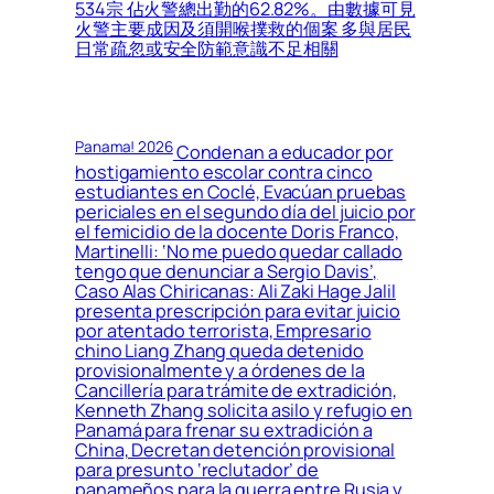
534宗 佔火警總出勤的62.82%。由數據可見
火警主要成因及須開喉撲救的個案 多與居民
日常疏忽或安全防範意識不足相關
Panama! 2026
Condenan a educador por
hostigamiento escolar contra cinco
estudiantes en Coclé, Evacúan pruebas
periciales en el segundo día del juicio por
el femicidio de la docente Doris Franco,
Martinelli: ‘No me puedo quedar callado
tengo que denunciar a Sergio Davis’,
Caso Alas Chiricanas: Ali Zaki Hage Jalil
presenta prescripción para evitar juicio
por atentado terrorista, Empresario
chino Liang Zhang queda detenido
provisionalmente y a órdenes de la
Cancillería para trámite de extradición,
Kenneth Zhang solicita asilo y refugio en
Panamá para frenar su extradición a
China, Decretan detención provisional
para presunto ‘reclutador’ de
panameños para la guerra entre Rusia y