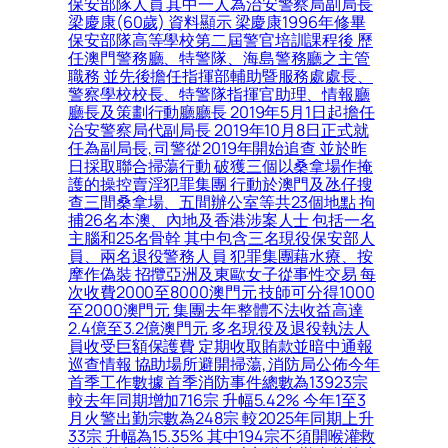
保安部隊人員 其中一人為治安警察局副局長
梁慶康(60歲) 資料顯示 梁慶康1996年修畢
保安部隊高等學校第二屆警官培訓課程後 歷
任澳門警務廳、特警隊、海島警務廳之主管
職務 並先後擔任指揮部輔助暨服務處處長、
警察學校校長、特警隊指揮官助理、情報廳
廳長及策劃行動廳廳長 2019年5月1日起擔任
治安警察局代副局長 2019年10月8日正式就
任為副局長, 司警從2019年開始追查 並於昨
日採取聯合掃蕩行動 破獲三個以桑拿場作掩
護的操控賣淫犯罪集團 行動於澳門及氹仔搜
查三間桑拿場、五間辦公室等共23個地點 拘
捕26名本澳、內地及香港涉案人士 包括一名
主腦和25名骨幹 其中包含三名現役保安部人
員、兩名退役警務人員 犯罪集團藉水療、按
摩作偽裝 招攬亞洲及東歐女子從事性交易 每
次收費2000至8000澳門元 技師可分得1000
至2000澳門元 集團去年整體不法收益高達
2.4億至3.2億澳門元 多名現役及退役執法人
員收受巨額保護費 定期收取賄款並暗中通報
巡查情報 協助場所避開掃蕩, 消防局公佈今年
首季工作數據 首季消防事件總數為13923宗
較去年同期增加716宗 升幅5.42% 今年1至3
月火警出勤宗數為248宗 較2025年同期上升
33宗 升幅為15.35% 其中194宗不須開喉灌救