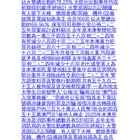
佔火警總出勤的78.23% 大部分出勤事件均在
初期得到處理 經統計 火警原因以忘記關爐、
有人留下火種、燃燒香燭/冥鏹、機件/設備
故障及電線短路為主 合共166宗 佔火警總出
勤的66.94%, 保安司司長辦公室公佈二○二
五年罪案統計資料顯示 去年度本澳整體犯罪
宗數為一萬三千四百五十八宗 較二○二四年
有所減少八百四十宗 二○二五年本澳暴力犯
罪共錄得二百六十二宗 較二○二四年減少二
十八宗 二○二五年共發生三宗殺人案 均與家
庭矛盾及感情糾紛相關 去年強姦案共三十二
宗 較二○二四年減少十六宗 約七成受害人為
非本澳居民 案發地點主要集中在酒店房間內
部分案件不排除由性交易衍生 二○二五年 警
方調查犯罪及警務行動期間 共有五千九百二
十五人被拘留及送交檢察院處理, 一名內地女
大學生日前疑墮入“公檢法”騙局 誤信“澳門出
入境事務廳”、“雲南市公安局”指其名下電話
號碼涉嫌參與犯罪及詐騙 按指示多次轉賬後
發現賬戶內三百九十萬元人民幣(折合約四百
五十五萬澳門元)被他人轉走, 2025年本澳所
有涉及消防事件總數共有53190宗 去年全年
消防局的火警出勤總數為850宗 經統計 火警
原因以忘記關爐、有人留下火種、燃燒香燭/
冥鏹、機件/設備故障及電線短路為主 合共