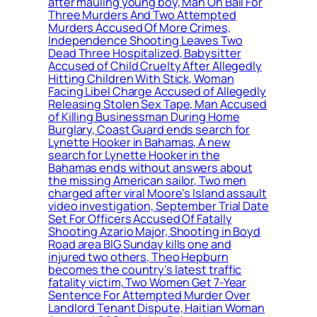
after mauling young boy, Man On Bail For
Three Murders And Two Attempted
Murders Accused Of More Crimes,
Independence Shooting Leaves Two
Dead Three Hospitalized, Babysitter
Accused of Child Cruelty After Allegedly
Hitting Children With Stick, Woman
Facing Libel Charge Accused of Allegedly
Releasing Stolen Sex Tape, Man Accused
of Killing Businessman During Home
Burglary, Coast Guard ends search for
Lynette Hooker in Bahamas, A new
search for Lynette Hooker in the
Bahamas ends without answers about
the missing American sailor, Two men
charged after viral Moore’s Island assault
video investigation, September Trial Date
Set For Officers Accused Of Fatally
Shooting Azario Major, Shooting in Boyd
Road area BIG Sunday kills one and
injured two others, Theo Hepburn
becomes the country’s latest traffic
fatality victim, Two Women Get 7-Year
Sentence For Attempted Murder Over
Landlord Tenant Dispute, Haitian Woman