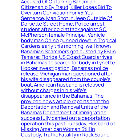
Accused Of Obtaining Bahamian
Citizenship By Fraud, Killer Loses Bid To
Overturn Conviction For 45-Year
Sentence, Man Shot In Jeep Outside Of
Dorsette Street Home, Police arrest
student after bold attack against S C
McPherson female Principal, Vehicle
body man Chino gunned down in Tropical
Gardens early this morning, well known
Bahamian Scammers get busted by FBI in
Tamarac Florida, US Coast Guard arrives
in Bahamas to search for body in Lynette
Hooker investigation, Bahamas police
release Michigan man questioned after
his wife disappeared from the couple’s
boat, American husband is released
without charges in his wife’s
disappearance in the Bahamas, The
provided news article reports that the
Deportation and Removal Units of the
Bahamas Department of Immigration
successfully carried out a deportation
operation this past Tuesday, Husband of
Missing American Woman Still in
Custody, Traffic Fatality in Rock Sound