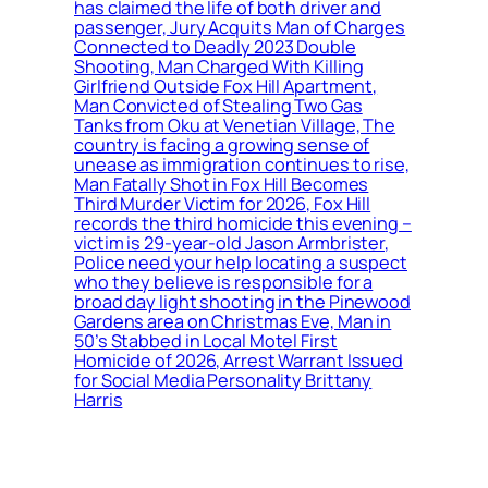
has claimed the life of both driver and
passenger, Jury Acquits Man of Charges
Connected to Deadly 2023 Double
Shooting, Man Charged With Killing
Girlfriend Outside Fox Hill Apartment,
Man Convicted of Stealing Two Gas
Tanks from Oku at Venetian Village, The
country is facing a growing sense of
unease as immigration continues to rise,
Man Fatally Shot in Fox Hill Becomes
Third Murder Victim for 2026, Fox Hill
records the third homicide this evening –
victim is 29-year-old Jason Armbrister,
Police need your help locating a suspect
who they believe is responsible for a
broad day light shooting in the Pinewood
Gardens area on Christmas Eve, Man in
50’s Stabbed in Local Motel First
Homicide of 2026, Arrest Warrant Issued
for Social Media Personality Brittany
Harris