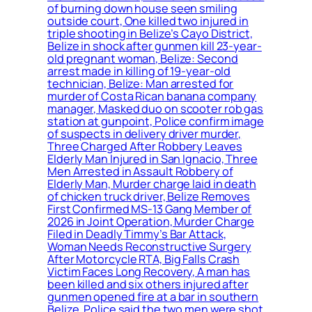
of burning down house seen smiling
outside court, One killed two injured in
triple shooting in Belize’s Cayo District,
Belize in shock after gunmen kill 23-year-
old pregnant woman, Belize: Second
arrest made in killing of 19-year-old
technician, Belize: Man arrested for
murder of Costa Rican banana company
manager, Masked duo on scooter rob gas
station at gunpoint, Police confirm image
of suspects in delivery driver murder,
Three Charged After Robbery Leaves
Elderly Man Injured in San Ignacio, Three
Men Arrested in Assault Robbery of
Elderly Man, Murder charge laid in death
of chicken truck driver, Belize Removes
First Confirmed MS-13 Gang Member of
2026 in Joint Operation, Murder Charge
Filed in Deadly Timmy’s Bar Attack,
Woman Needs Reconstructive Surgery
After Motorcycle RTA, Big Falls Crash
Victim Faces Long Recovery, A man has
been killed and six others injured after
gunmen opened fire at a bar in southern
Belize, Police said the two men were shot