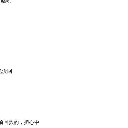
事瞎吼
也没回
点前回款的，担心中