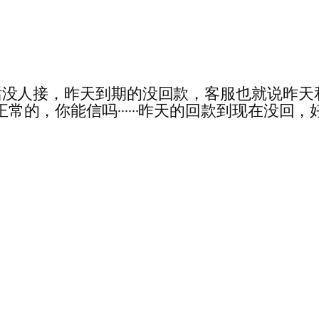
5:43······电话没人接，昨天到期的没回款，客服
正常的，你能信吗······昨天的回款到现在没回，好害